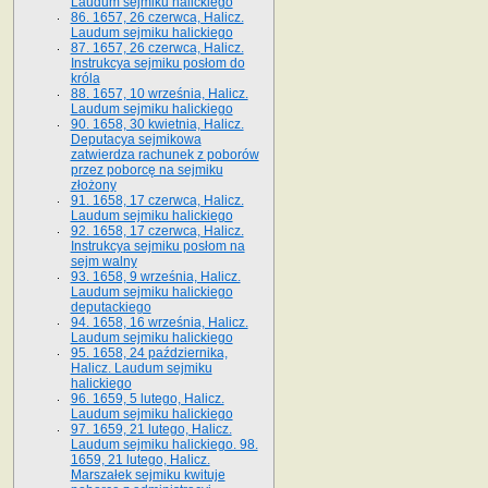
Laudum sejmiku halickiego
86. 1657, 26 czerwca, Halicz.
Laudum sejmiku halickiego
87. 1657, 26 czerwca, Halicz.
Instrukcya sejmiku posłom do
króla
88. 1657, 10 września, Halicz.
Laudum sejmiku halickiego
90. 1658, 30 kwietnia, Halicz.
Deputacya sejmikowa
zatwierdza rachunek z poborów
przez poborcę na sejmiku
złożony
91. 1658, 17 czerwca, Halicz.
Laudum sejmiku halickiego
92. 1658, 17 czerwca, Halicz.
Instrukcya sejmiku posłom na
sejm walny
93. 1658, 9 września, Halicz.
Laudum sejmiku halickiego
deputackiego
94. 1658, 16 września, Halicz.
Laudum sejmiku halickiego
95. 1658, 24 października,
Halicz. Laudum sejmiku
halickiego
96. 1659, 5 lutego, Halicz.
Laudum sejmiku halickiego
97. 1659, 21 lutego, Halicz.
Laudum sejmiku halickiego. 98.
1659, 21 lutego, Halicz.
Marszałek sejmiku kwituje