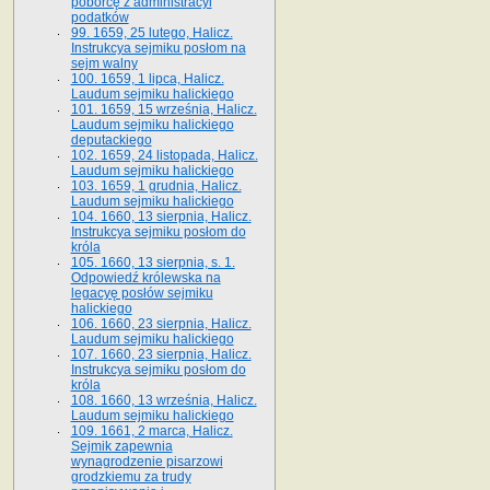
poborcę z administracyi
podatków
99. 1659, 25 lutego, Halicz.
Instrukcya sejmiku posłom na
sejm walny
100. 1659, 1 lipca, Halicz.
Laudum sejmiku halickiego
101. 1659, 15 września, Halicz.
Laudum sejmiku halickiego
deputackiego
102. 1659, 24 listopada, Halicz.
Laudum sejmiku halickiego
103. 1659, 1 grudnia, Halicz.
Laudum sejmiku halickiego
104. 1660, 13 sierpnia, Halicz.
Instrukcya sejmiku posłom do
króla
105. 1660, 13 sierpnia, s. 1.
Odpowiedź królewska na
legacyę posłów sejmiku
halickiego
106. 1660, 23 sierpnia, Halicz.
Laudum sejmiku halickiego
107. 1660, 23 sierpnia, Halicz.
Instrukcya sejmiku posłom do
króla
108. 1660, 13 września, Halicz.
Laudum sejmiku halickiego
109. 1661, 2 marca, Halicz.
Sejmik zapewnia
wynagrodzenie pisarzowi
grodzkiemu za trudy