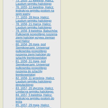
75. 1655, 22 kwietnia, Halicz.
Laudum sejmiku halickiego
76. 1655, 22 kwietnia, Halicz.
Instrukcya sejmiku posłom na
sejm walny
77. 1655, 28 lipca, Halicz.
Laudum sejmiku halickiego
78. 1656, 21 marca, Halicz.
Laudum sejmiku halickiego
79. 1656, 8 kwietnia, Babuchów.
Pułkownik pospolitego ruszenia
ziemi halickiej wzywa ziemian
pod Halicz
80. 1656, 26 maja, pod
Siemikowcami. Uniwersał
pułkownika pospolitego
ruszenia ziemi halickiej do
szlachty trembowelskiej
81. 1656, 31 maja, pod
Siemikowcami. Uniwersał
pułkownika pospolitego
ruszenia do szlachty
trembowelskiej
82. 1656, 11 września, Halicz.
Laudum sejmiku halickiego
deputackiego
83. 1657, 20 stycznia, Halicz.
Limitacya sejmiku halickiego.
84. 1657, 5 kwietnia, Halicz.
Instrukcya sejmiku posłom do
króla
85. 1657, 29 maja, Halicz.