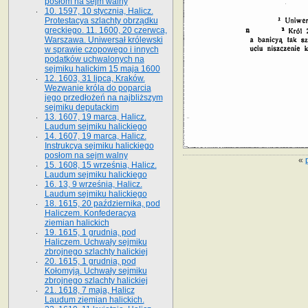
posłom na sejm walny
10. 1597, 10 stycznia, Halicz.
Protestacya szlachty obrządku
greckiego. 11. 1600, 20 czerwca,
Warszawa. Uniwersał królewski
w sprawie czopowego i innych
podatków uchwalonych na
sejmiku halickim 15 maja 1600
12. 1603, 31 lipca, Kraków.
Wezwanie króla do poparcia
jego przedłożeń na najbliższym
sejmiku deputackim
13. 1607, 19 marca, Halicz.
Laudum sejmiku halickiego
14. 1607, 19 marca, Halicz.
Instrukcya sejmiku halickiego
posłom na sejm walny
«
15. 1608, 15 września, Halicz.
Laudum sejmiku halickiego
16. 13, 9 września, Halicz.
Laudum sejmiku halickiego
18. 1615, 20 października, pod
Haliczem. Konfederacya
ziemian halickich
19. 1615, 1 grudnia, pod
Haliczem. Uchwały sejmiku
zbrojnego szlachty halickiej
20. 1615, 1 grudnia, pod
Kołomyją. Uchwały sejmiku
zbrojnego szlachty halickiej
21. 1618, 7 maja, Halicz
Laudum ziemian halickich.