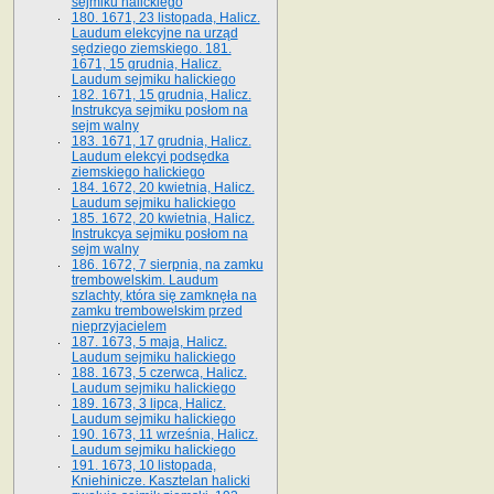
sejmiku halickiego
180. 1671, 23 listopada, Halicz.
Laudum elekcyjne na urząd
sędziego ziemskiego. 181.
1671, 15 grudnia, Halicz.
Laudum sejmiku halickiego
182. 1671, 15 grudnia, Halicz.
Instrukcya sejmiku posłom na
sejm walny
183. 1671, 17 grudnia, Halicz.
Laudum elekcyi podsędka
ziemskiego halickiego
184. 1672, 20 kwietnia, Halicz.
Laudum sejmiku halickiego
185. 1672, 20 kwietnia, Halicz.
Instrukcya sejmiku posłom na
sejm walny
186. 1672, 7 sierpnia, na zamku
trembowelskim. Laudum
szlachty, która się zamknęła na
zamku trembowelskim przed
nieprzyjacielem
187. 1673, 5 maja, Halicz.
Laudum sejmiku halickiego
188. 1673, 5 czerwca, Halicz.
Laudum sejmiku halickiego
189. 1673, 3 lipca, Halicz.
Laudum sejmiku halickiego
190. 1673, 11 września, Halicz.
Laudum sejmiku halickiego
191. 1673, 10 listopada,
Kniehinicze. Kasztelan halicki