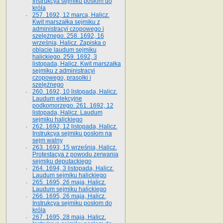
Instrukcya sejmiku posłom do
króla
257. 1692, 12 marca, Halicz.
Kwit marszałka sejmiku z
administracyi czopowego i
szelężnego. 258. 1692, 16
września, Halicz. Zapiska o
oblacie laudum sejmiku
halickiego. 259. 1692, 3
listopada, Halicz. Kwit marszałka
sejmiku z administracyi
czopowego, prasołki i
szelężnego
260. 1692, 10 listopada, Halicz.
Laudum elekcyjne
podkomorzego. 261. 1692, 12
listopada, Halicz. Laudum
sejmiku halickiego
262. 1692, 12 listopada, Halicz.
Instrukcya sejmiku posłom na
sejm walny
263. 1693, 15 września, Halicz.
Protestacya z powodu zerwania
sejmiku deputackiego
264. 1694, 3 listopada, Halicz.
Laudum sejmiku halickiego
265. 1695, 26 maja, Halicz.
Laudum sejmiku halickiego
266. 1695, 26 maja, Halicz.
Instrukcya sejmiku posłom do
króla
267. 1695, 28 maja, Halicz.