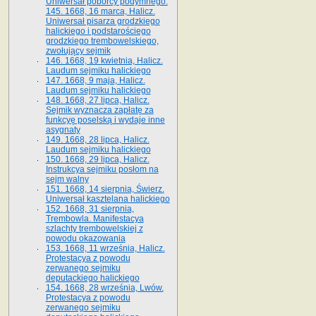
Uniwersał poborcy podymnego.
145. 1668, 16 marca, Halicz.
Uniwersał pisarza grodzkiego
halickiego i podstarościego
grodzkiego trembowelskiego,
zwołujący sejmik
146. 1668, 19 kwietnia, Halicz.
Laudum sejmiku halickiego
147. 1668, 9 maja, Halicz.
Laudum sejmiku halickiego
148. 1668, 27 lipca, Halicz.
Sejmik wyznacza zapłatę za
funkcyę poselską i wydaje inne
asygnaty
149. 1668, 28 lipca, Halicz.
Laudum sejmiku halickiego
150. 1668, 29 lipca, Halicz.
Instrukcya sejmiku posłom na
sejm walny
151. 1668, 14 sierpnia, Świerz.
Uniwersał kasztelana halickiego
152. 1668, 31 sierpnia,
Trembowla. Manifestacya
szlachty trembowelskiej z
powodu okazowania
153. 1668, 11 września, Halicz.
Protestacya z powodu
zerwanego sejmiku
deputackiego halickiego
154. 1668, 28 września, Lwów.
Protestacya z powodu
zerwanego sejmiku