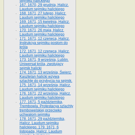
sejmiku halickiego
167. 1670, 29 grudnia, Halicz.
Laudum sejmiku halickiego
168. 1671, 27 lutego, Halicz.
Laudum sejmiku halickiego
169. 1671, 15 kwietnia, Halicz.
Laudum sejmiku halickiego
170. 1671, 26 maja, Halicz.
Laudum sejmiku halickiego
171. 1671, 12 czerwca, Halicz.
Instrukcya sejmiku posłom do
króla
172. 1671, 12 czerwca, Halicz.
Laudum sejmiku halickiego
173. 1671, 9 września, Lublin.
Uniwersał króla, zwołujący
sejmik halicki
174. 1671, 13 września, Świerz.
Kasztelan halicki wzywa
szlachtę do przybycia na sejmik.
175. 1671, 14 września, Halicz.
Laudum sejmiku halickiego
176. 1671, 22 września, Halicz.
Laudum sejmiku halickiego
177. 1671, 5 października,
Trembowla. Protestacya szlachty
trembowelskiej przeciwko
uchwałom sejmiku
178. 1671, 29 października,
Halicz. Laudum sejmiku
halickiego. 179. 1671, 6
listopada, Halicz. Laudum