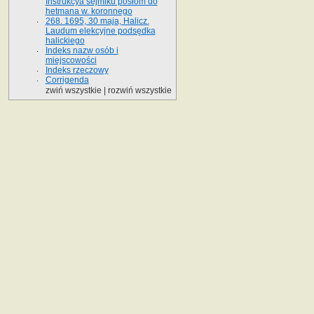
Instrukcya sejmiku posłom do
hetmana w. koronnego
268. 1695, 30 maja, Halicz.
Laudum elekcyjne podsędka
halickiego
Indeks nazw osób i
miejscowości
Indeks rzeczowy
Corrigenda
zwiń wszystkie
|
rozwiń wszystkie