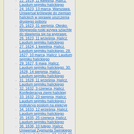
22. 1619, 11 kwietnia, Halicz.
Laudum sejmiku halickiego
24. 1623, 13 marca, Warszawa.
Uniwersał królewski do ziemian
halickich w sprawie uiszczenia
drugiego poboru
25. 1623, 31 sierpnia, Olesko.
Wojewoda ruski wzywa szlachtę
do stawienia się na wyprawę.
26. 1623, 11 września, Halicz.
Laudum sejmiku halickiego
27. 1624, 1 kwietnia, Halicz.
Laudum sejmiku halickiego. 28.
1627, 10 marca, Halicz. Laudum
sejmiku halickiego
29. 1627, 6 maja, Halicz.
Laudum sejmiku halickiego. 30.
1628, 14 sierpnia, Halicz.
Laudum sejmiku halickiego
31. 1628, 11 września, Halicz.
Laudum sejmiku halickiego
32. 1632, 3 czerwca, Halicz.
Konfederacya ziemi halickiej
33. 1632, 23 sierpnia, Halicz.
Laudum sejmiku halickiego i
instrukcya posłom na elekcyę
34. 1633, 12 września, Halicz.
Laudum sejmiku halickiego
35. 1635, 25 czerwca, Halicz.
Laudum sejmiku halickiego
36. 1636, 10 lutego, Halicz.
Uniwersał Zygmunta Świrskiego