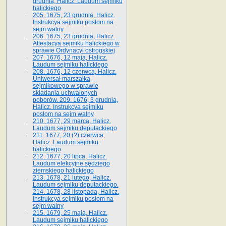
grudnia, Halicz. Laudum sejmiku
halickiego
205. 1675, 23 grudnia, Halicz.
Instrukcya sejmiku posłom na
sejm walny
206. 1675, 23 grudnia, Halicz.
Attestacya sejmiku halickiego w
sprawie Ordynacyi ostrogskiej
207. 1676, 12 maja, Halicz.
Laudum sejmiku halickiego
208. 1676, 12 czerwca, Halicz.
Uniwersał marszałka
sejmikowego w sprawie
składania uchwalonych
poborów. 209. 1676, 3 grudnia,
Halicz. Instrukcya sejmiku
posłom na sejm walny
210. 1677, 29 marca, Halicz.
Laudum sejmiku deputackiego
211. 1677, 20 (?) czerwca,
Halicz. Laudum sejmiku
halickiego
212. 1677, 20 lipca, Halicz.
Laudum elekcyjne sędziego
ziemskiego halickiego
213. 1678, 21 lutego, Halicz.
Laudum sejmiku deputackiego.
214. 1678, 28 listopada, Halicz.
Instrukcya sejmiku posłom na
sejm walny
215. 1679, 25 maja, Halicz.
Laudum sejmiku halickiego