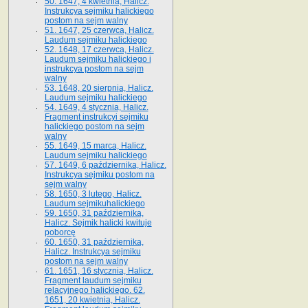
50. 1647, 4 kwietnia, Halicz.
Instrukcya sejmiku halickiego
postom na sejm walny
51. 1647, 25 czerwca, Halicz.
Laudum sejmiku halickiego
52. 1648, 17 czerwca, Halicz.
Laudum sejmiku halickiego i
instrukcya postom na sejm
walny
53. 1648, 20 sierpnia, Halicz.
Laudum sejmiku halickiego
54. 1649, 4 stycznia, Halicz.
Fragment instrukcyi sejmiku
halickiego postom na sejm
walny
55. 1649, 15 marca, Halicz.
Laudum sejmiku halickiego
57. 1649, 6 października, Halicz.
Instrukcya sejmiku postom na
sejm walny
58. 1650, 3 lutego, Halicz.
Laudum sejmikuhalickiego
59. 1650, 31 października,
Halicz. Sejmik halicki kwituje
poborcę
60. 1650, 31 października,
Halicz. Instrukcya sejmiku
postom na sejm walny
61. 1651, 16 stycznia, Halicz.
Fragment laudum sejmiku
relacyjnego halickiego. 62.
1651, 20 kwietnia, Halicz.