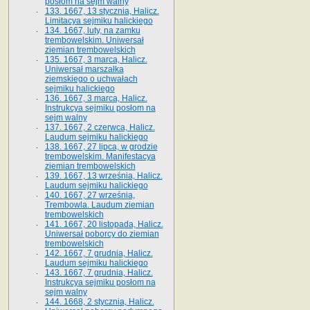
posłom na sejm walny
133. 1667, 13 stycznia, Halicz.
Limitacya sejmiku halickiego
134. 1667, luty, na zamku
trembowelskim. Uniwersał
ziemian trembowelskich
135. 1667, 3 marca, Halicz.
Uniwersał marszałka
ziemskiego o uchwałach
sejmiku halickiego
136. 1667, 3 marca, Halicz.
Instrukcya sejmiku posłom na
sejm walny
137. 1667, 2 czerwca, Halicz.
Laudum sejmiku halickiego
138. 1667, 27 lipca, w grodzie
trembowelskim. Manifestacya
ziemian trembowelskich
139. 1667, 13 września, Halicz.
Laudum sejmiku halickiego
140. 1667, 27 września,
Trembowla. Laudum ziemian
trembowelskich
141. 1667, 20 listopada, Halicz.
Uniwersał poborcy do ziemian
trembowelskich
142. 1667, 7 grudnia, Halicz.
Laudum sejmiku halickiego
143. 1667, 7 grudnia, Halicz.
Instrukcya sejmiku posłom na
sejm walny
144. 1668, 2 stycznia, Halicz.