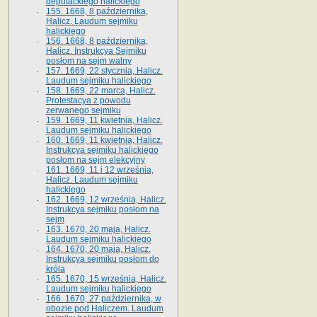
deputackiego halickiego
155. 1668, 8 października,
Halicz. Laudum sejmiku
halickiego
156. 1668, 8 października,
Halicz. Instrukcya Sejmiku
posłom na sejm walny
157. 1669, 22 stycznia, Halicz.
Laudum sejmiku halickiego
158. 1669, 22 marca, Halicz.
Protestacya z powodu
zerwanego sejmiku
159. 1669, 11 kwietnia, Halicz.
Laudum sejmiku halickiego
160. 1669, 11 kwietnia, Halicz.
Instrukcya sejmiku halickiego
posłom na sejm elekcyjny
161. 1669, 11 i 12 września,
Halicz. Laudum sejmiku
halickiego
162. 1669, 12 września, Halicz.
Instrukcya sejmiku posłom na
sejm
163. 1670, 20 maja, Halicz.
Laudum sejmiku halickiego
164. 1670, 20 maja, Halicz.
Instrukcya sejmiku posłom do
króla
165. 1670, 15 września, Halicz.
Laudum sejmiku halickiego
166. 1670, 27 października, w
obozie pod Haliczem. Laudum