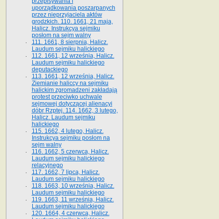
przepisywania i
uporządkowania poszarpanych
przez nieprzyjaciela aktów
grodzkich. 110. 1661, 21 maja,
Halicz. Instrukcya sejmiku
posłom na sejm walny
111. 1661, 8 sierpnia, Halicz.
Laudum sejmiku halickiego
112. 1661, 12 września, Halicz.
Laudum sejmiku halickiego
deputackiego
113. 1661, 12 września, Halicz.
Ziemianie haliccy na sejmiku
halickim zgromadzeni zakładają
protest przeciwko uchwale
sejmowej dotyczącej alienacyi
dóbr Rzptej. 114. 1662, 3 lutego,
Halicz. Laudum sejmiku
halickiego
115. 1662, 4 lutego, Halicz.
Instrukcya sejmiku posłom na
sejm walny
116. 1662, 5 czerwca, Halicz.
Laudum sejmiku halickiego
relacyjnego
117. 1662, 7 lipca, Halicz.
Laudum sejmiku halickiego
118. 1663, 10 września, Halicz.
Laudum sejmiku halickiego
119. 1663, 11 września, Halicz.
Laudum sejmiku halickiego
120. 1664, 4 czerwca, Halicz.