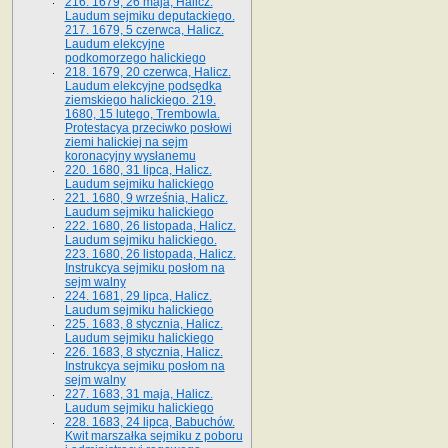
216. 1679, 26 maja, Halicz.
Laudum sejmiku deputackiego.
217. 1679, 5 czerwca, Halicz.
Laudum elekcyjne
podkomorzego halickiego
218. 1679, 20 czerwca, Halicz.
Laudum elekcyjne podsędka
ziemskiego halickiego. 219.
1680, 15 lutego, Trembowla.
Protestacya przeciwko posłowi
ziemi halickiej na sejm
koronacyjny wysłanemu
220. 1680, 31 lipca, Halicz.
Laudum sejmiku halickiego
221. 1680, 9 września, Halicz.
Laudum sejmiku halickiego
222. 1680, 26 listopada, Halicz.
Laudum sejmiku halickiego.
223. 1680, 26 listopada, Halicz.
Instrukcya sejmiku posłom na
sejm walny
224. 1681, 29 lipca, Halicz.
Laudum sejmiku halickiego
225. 1683, 8 stycznia, Halicz.
Laudum sejmiku halickiego
226. 1683, 8 stycznia, Halicz.
Instrukcya sejmiku posłom na
sejm walny
227. 1683, 31 maja, Halicz.
Laudum sejmiku halickiego
228. 1683, 24 lipca, Babuchów.
Kwit marszałka sejmiku z poboru