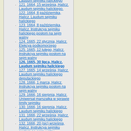
Laudum sejmiku halickiego
121. 1664, 15 września, Halicz.
Laudum sejmiku halickiego.
122. 1664, 8 października,
Halicz. Laudum sejmiku
halickiego
123. 1664, 8 października,
Halicz. Instrukcya sejmiku
halickiego posłom na sejm
walny
124. 1665, 22 stycznia, Halicz.
Elekcya podkomorzego
125. 1665, 12 lutego, Halicz.
Instrukcya sejmiku posłom na
sejm walny
126. 1665, 30 lipca, Halicz.
Laudum sejmiku halickiego
127. 1665, 14 września, Halicz.
Laudum sejmiku halickiego
deputackiego
128. 1666, 1 marca, Halicz.
Instrukcya sejmiku posłom na
sejm walny
129. 1666, 16 sierpnia, Halicz.
Uniwersał marszałka w sprawie
limity sejmiku
130. 1666, 16 sierpnia, Halicz.
Laudum sejmiku halickiego
131. 1666, 22 września, Halicz.
Laudum sejmiku halickiego
132. 1666, 20 (sic) września,
Halicz. Instrukcya sejmiku