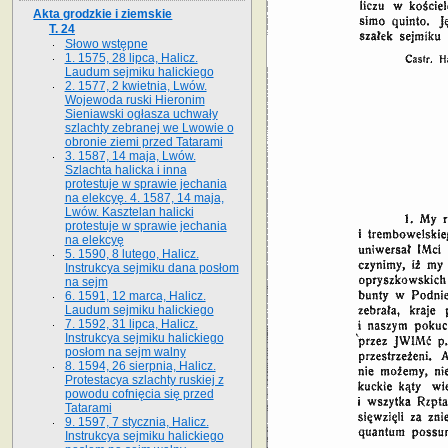
Akta grodzkie i ziemskie
T. 24
Słowo wstępne
1. 1575, 28 lipca, Halicz.
Laudum sejmiku halickiego
2. 1577, 2 kwietnia, Lwów.
Wojewoda ruski Hieronim
Sieniawski ogłasza uchwały
szlachty zebranej we Lwowie o
obronie ziemi przed Tatarami
3. 1587, 14 maja, Lwów.
Szlachta halicka i inna
protestuje w sprawie jechania
na elekcyę. 4. 1587, 14 maja,
Lwów. Kasztelan halicki
protestuje w sprawie jechania
na elekcyę
5. 1590, 8 lutego, Halicz.
Instrukcya sejmiku dana posłom
na sejm
6. 1591, 12 marca, Halicz.
Laudum sejmiku halickiego
7. 1592, 31 lipca, Halicz.
Instrukcya sejmiku halickiego
posłom na sejm walny
8. 1594, 26 sierpnia, Halicz.
Protestacya szlachty ruskiej z
powodu cofnięcia się przed
Tatarami
9. 1597, 7 stycznia, Halicz.
Instrukcya sejmiku halickiego