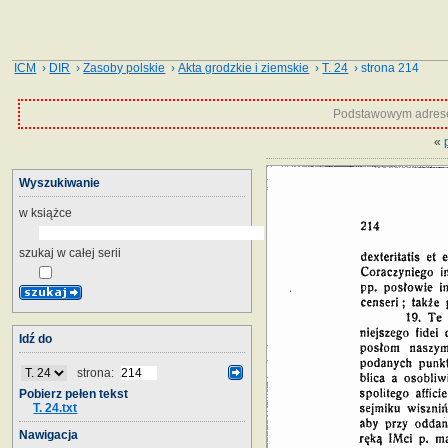
ICM
›
DIR
›
Zasoby polskie
›
Akta grodzkie i ziemskie
›
T. 24
› strona 214
Podstawowym adrese
«
Wyszukiwanie
w książce
szukaj w całej serii
Idź do
strona:
Pobierz pełen tekst
T. 24.txt
Nawigacja