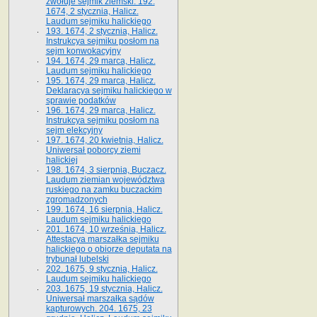
zwołuje sejmik ziemski. 192.
1674, 2 stycznia, Halicz.
Laudum sejmiku halickiego
193. 1674, 2 stycznia, Halicz.
Instrukcya sejmiku posłom na
sejm konwokacyjny
194. 1674, 29 marca, Halicz.
Laudum sejmiku halickiego
195. 1674, 29 marca, Halicz.
Deklaracya sejmiku halickiego w
sprawie podatków
196. 1674, 29 marca, Halicz.
Instrukcya sejmiku posłom na
sejm elekcyjny
197. 1674, 20 kwietnia, Halicz.
Uniwersał poborcy ziemi
halickiej
198. 1674, 3 sierpnia, Buczacz.
Laudum ziemian województwa
ruskiego na zamku buczackim
zgromadzonych
199. 1674, 16 sierpnia, Halicz.
Laudum sejmiku halickiego
201. 1674, 10 września, Halicz.
Attestacya marszałka sejmiku
halickiego o obiorze deputata na
trybunał lubelski
202. 1675, 9 stycznia, Halicz.
Laudum sejmiku halickiego
203. 1675, 19 stycznia, Halicz.
Uniwersał marszałka sądów
kapturowych. 204. 1675, 23