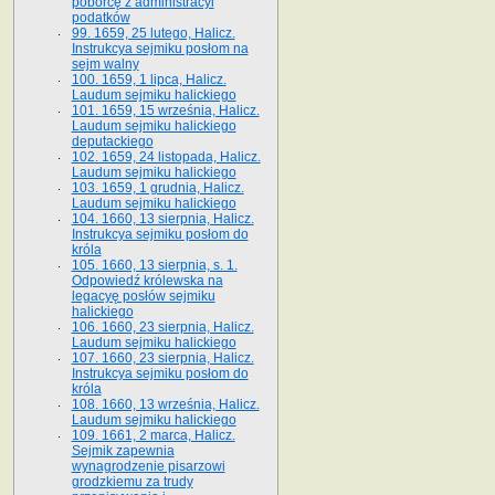
poborcę z administracyi
podatków
99. 1659, 25 lutego, Halicz.
Instrukcya sejmiku posłom na
sejm walny
100. 1659, 1 lipca, Halicz.
Laudum sejmiku halickiego
101. 1659, 15 września, Halicz.
Laudum sejmiku halickiego
deputackiego
102. 1659, 24 listopada, Halicz.
Laudum sejmiku halickiego
103. 1659, 1 grudnia, Halicz.
Laudum sejmiku halickiego
104. 1660, 13 sierpnia, Halicz.
Instrukcya sejmiku posłom do
króla
105. 1660, 13 sierpnia, s. 1.
Odpowiedź królewska na
legacyę posłów sejmiku
halickiego
106. 1660, 23 sierpnia, Halicz.
Laudum sejmiku halickiego
107. 1660, 23 sierpnia, Halicz.
Instrukcya sejmiku posłom do
króla
108. 1660, 13 września, Halicz.
Laudum sejmiku halickiego
109. 1661, 2 marca, Halicz.
Sejmik zapewnia
wynagrodzenie pisarzowi
grodzkiemu za trudy