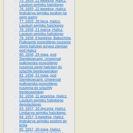
75. 1655, 22 kwietnia, Halicz.
Laudum sejmiku halickiego
76. 1655, 22 kwietnia, Halicz.
Instrukcya sejmiku posłom na
sejm walny
77. 1655, 28 lipca, Halicz.
Laudum sejmiku halickiego
78. 1656, 21 marca, Halicz.
Laudum sejmiku halickiego
79. 1656, 8 kwietnia, Babuchów.
Pułkownik pospolitego ruszenia
ziemi halickiej wzywa ziemian
pod Halicz
80. 1656, 26 maja, pod
Siemikowcami. Uniwersał
pułkownika pospolitego
ruszenia ziemi halickiej do
szlachty trembowelskiej
81. 1656, 31 maja, pod
Siemikowcami. Uniwersał
pułkownika pospolitego
ruszenia do szlachty
trembowelskiej
82. 1656, 11 września, Halicz.
Laudum sejmiku halickiego
deputackiego
83. 1657, 20 stycznia, Halicz.
Limitacya sejmiku halickiego.
84. 1657, 5 kwietnia, Halicz.
Instrukcya sejmiku posłom do
króla
85. 1657, 29 maja, Halicz.