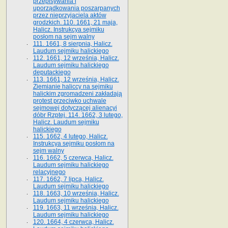
przepisywania i
uporządkowania poszarpanych
przez nieprzyjaciela aktów
grodzkich. 110. 1661, 21 maja,
Halicz. Instrukcya sejmiku
posłom na sejm walny
111. 1661, 8 sierpnia, Halicz.
Laudum sejmiku halickiego
112. 1661, 12 września, Halicz.
Laudum sejmiku halickiego
deputackiego
113. 1661, 12 września, Halicz.
Ziemianie haliccy na sejmiku
halickim zgromadzeni zakładają
protest przeciwko uchwale
sejmowej dotyczącej alienacyi
dóbr Rzptej. 114. 1662, 3 lutego,
Halicz. Laudum sejmiku
halickiego
115. 1662, 4 lutego, Halicz.
Instrukcya sejmiku posłom na
sejm walny
116. 1662, 5 czerwca, Halicz.
Laudum sejmiku halickiego
relacyjnego
117. 1662, 7 lipca, Halicz.
Laudum sejmiku halickiego
118. 1663, 10 września, Halicz.
Laudum sejmiku halickiego
119. 1663, 11 września, Halicz.
Laudum sejmiku halickiego
120. 1664, 4 czerwca, Halicz.