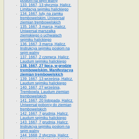
posłom na sejm walny
133. 1667, 13 stycznia, Halicz.
Limitacya sejmiku halickiego
134. 1667, luty, na zamku
trembowelskim. Uniwersał
ziemian trembowelskich
135. 1667, 3 marca, Halicz.
Uniwersał marszałka
ziemskiego o uchwałach
sejmiku halickiego
136. 1667, 3 marca, Halicz.
Instrukcya sejmiku posłom na
sejm walny
137. 1667, 2 czerwca, Halicz.
Laudum sejmiku halickiego
138. 1667, 27 lipca, w grodzie
trembowelskim. Manifestacya
ziemian trembowelskich
139. 1667, 13 września, Halicz.
Laudum sejmiku halickiego
140. 1667, 27 września,
Trembowla. Laudum ziemian
trembowelskich
141. 1667, 20 listopada, Halicz.
Uniwersał poborcy do ziemian
trembowelskich
142. 1667, 7 grudnia, Halicz.
Laudum sejmiku halickiego
143. 1667, 7 grudnia, Halicz.
Instrukcya sejmiku posłom na
sejm walny
144. 1668, 2 stycznia, Halicz.