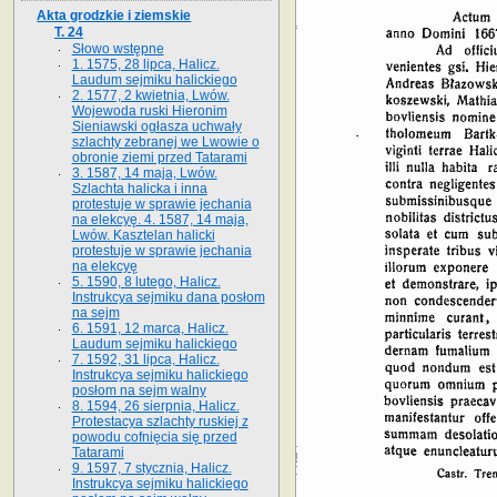
Akta grodzkie i ziemskie
T. 24
Słowo wstępne
1. 1575, 28 lipca, Halicz.
Laudum sejmiku halickiego
2. 1577, 2 kwietnia, Lwów.
Wojewoda ruski Hieronim
Sieniawski ogłasza uchwały
szlachty zebranej we Lwowie o
obronie ziemi przed Tatarami
3. 1587, 14 maja, Lwów.
Szlachta halicka i inna
protestuje w sprawie jechania
na elekcyę. 4. 1587, 14 maja,
Lwów. Kasztelan halicki
protestuje w sprawie jechania
na elekcyę
5. 1590, 8 lutego, Halicz.
Instrukcya sejmiku dana posłom
na sejm
6. 1591, 12 marca, Halicz.
Laudum sejmiku halickiego
7. 1592, 31 lipca, Halicz.
Instrukcya sejmiku halickiego
posłom na sejm walny
8. 1594, 26 sierpnia, Halicz.
Protestacya szlachty ruskiej z
powodu cofnięcia się przed
Tatarami
9. 1597, 7 stycznia, Halicz.
Instrukcya sejmiku halickiego