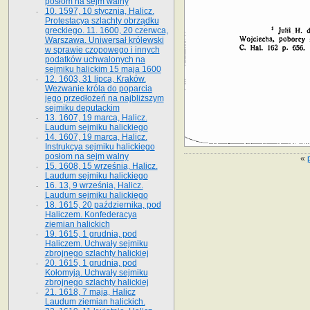
posłom na sejm walny
10. 1597, 10 stycznia, Halicz.
Protestacya szlachty obrządku
greckiego. 11. 1600, 20 czerwca,
Warszawa. Uniwersał królewski
w sprawie czopowego i innych
podatków uchwalonych na
sejmiku halickim 15 maja 1600
12. 1603, 31 lipca, Kraków.
Wezwanie króla do poparcia
jego przedłożeń na najbliższym
sejmiku deputackim
13. 1607, 19 marca, Halicz.
Laudum sejmiku halickiego
14. 1607, 19 marca, Halicz.
Instrukcya sejmiku halickiego
posłom na sejm walny
«
15. 1608, 15 września, Halicz.
Laudum sejmiku halickiego
16. 13, 9 września, Halicz.
Laudum sejmiku halickiego
18. 1615, 20 października, pod
Haliczem. Konfederacya
ziemian halickich
19. 1615, 1 grudnia, pod
Haliczem. Uchwały sejmiku
zbrojnego szlachty halickiej
20. 1615, 1 grudnia, pod
Kołomyją. Uchwały sejmiku
zbrojnego szlachty halickiej
21. 1618, 7 maja, Halicz
Laudum ziemian halickich.