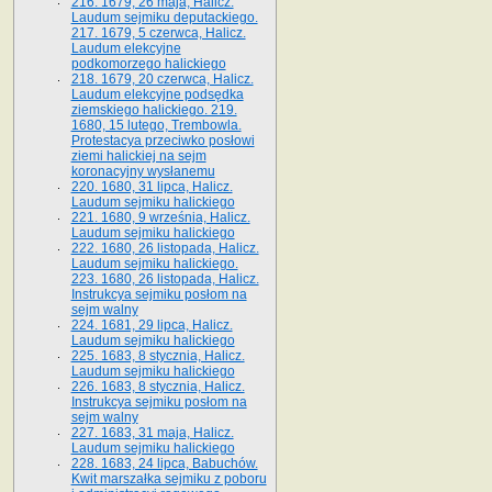
216. 1679, 26 maja, Halicz.
Laudum sejmiku deputackiego.
217. 1679, 5 czerwca, Halicz.
Laudum elekcyjne
podkomorzego halickiego
218. 1679, 20 czerwca, Halicz.
Laudum elekcyjne podsędka
ziemskiego halickiego. 219.
1680, 15 lutego, Trembowla.
Protestacya przeciwko posłowi
ziemi halickiej na sejm
koronacyjny wysłanemu
220. 1680, 31 lipca, Halicz.
Laudum sejmiku halickiego
221. 1680, 9 września, Halicz.
Laudum sejmiku halickiego
222. 1680, 26 listopada, Halicz.
Laudum sejmiku halickiego.
223. 1680, 26 listopada, Halicz.
Instrukcya sejmiku posłom na
sejm walny
224. 1681, 29 lipca, Halicz.
Laudum sejmiku halickiego
225. 1683, 8 stycznia, Halicz.
Laudum sejmiku halickiego
226. 1683, 8 stycznia, Halicz.
Instrukcya sejmiku posłom na
sejm walny
227. 1683, 31 maja, Halicz.
Laudum sejmiku halickiego
228. 1683, 24 lipca, Babuchów.
Kwit marszałka sejmiku z poboru