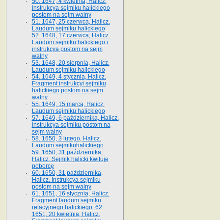
50. 1647, 4 kwietnia, Halicz.
Instrukcya sejmiku halickiego
postom na sejm walny
51. 1647, 25 czerwca, Halicz.
Laudum sejmiku halickiego
52. 1648, 17 czerwca, Halicz.
Laudum sejmiku halickiego i
instrukcya postom na sejm
walny
53. 1648, 20 sierpnia, Halicz.
Laudum sejmiku halickiego
54. 1649, 4 stycznia, Halicz.
Fragment instrukcyi sejmiku
halickiego postom na sejm
walny
55. 1649, 15 marca, Halicz.
Laudum sejmiku halickiego
57. 1649, 6 października, Halicz.
Instrukcya sejmiku postom na
sejm walny
58. 1650, 3 lutego, Halicz.
Laudum sejmikuhalickiego
59. 1650, 31 października,
Halicz. Sejmik halicki kwituje
poborcę
60. 1650, 31 października,
Halicz. Instrukcya sejmiku
postom na sejm walny
61. 1651, 16 stycznia, Halicz.
Fragment laudum sejmiku
relacyjnego halickiego. 62.
1651, 20 kwietnia, Halicz.