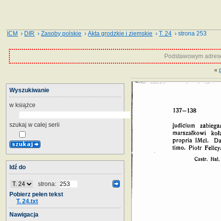
ICM
›
DIR
›
Zasoby polskie
›
Akta grodzkie i ziemskie
›
T. 24
› strona 253
Podstawowym adrese
«
Wyszukiwanie
w książce
szukaj w całej serii
Idź do
strona:
Pobierz pełen tekst
T. 24.txt
Nawigacja