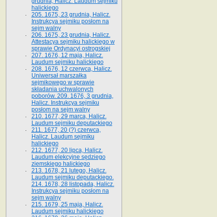
grudnia, Halicz. Laudum sejmiku
halickiego
205. 1675, 23 grudnia, Halicz.
Instrukcya sejmiku posłom na
sejm walny
206. 1675, 23 grudnia, Halicz.
Attestacya sejmiku halickiego w
sprawie Ordynacyi ostrogskiej
207. 1676, 12 maja, Halicz.
Laudum sejmiku halickiego
208. 1676, 12 czerwca, Halicz.
Uniwersał marszałka
sejmikowego w sprawie
składania uchwalonych
poborów. 209. 1676, 3 grudnia,
Halicz. Instrukcya sejmiku
posłom na sejm walny
210. 1677, 29 marca, Halicz.
Laudum sejmiku deputackiego
211. 1677, 20 (?) czerwca,
Halicz. Laudum sejmiku
halickiego
212. 1677, 20 lipca, Halicz.
Laudum elekcyjne sędziego
ziemskiego halickiego
213. 1678, 21 lutego, Halicz.
Laudum sejmiku deputackiego.
214. 1678, 28 listopada, Halicz.
Instrukcya sejmiku posłom na
sejm walny
215. 1679, 25 maja, Halicz.
Laudum sejmiku halickiego