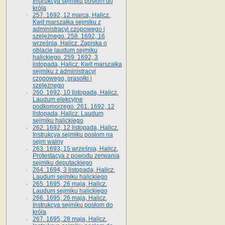
Instrukcya sejmiku posłom do
króla
257. 1692, 12 marca, Halicz.
Kwit marszałka sejmiku z
administracyi czopowego i
szelężnego. 258. 1692, 16
września, Halicz. Zapiska o
oblacie laudum sejmiku
halickiego. 259. 1692, 3
listopada, Halicz. Kwit marszałka
sejmiku z administracyi
czopowego, prasołki i
szelężnego
260. 1692, 10 listopada, Halicz.
Laudum elekcyjne
podkomorzego. 261. 1692, 12
listopada, Halicz. Laudum
sejmiku halickiego
262. 1692, 12 listopada, Halicz.
Instrukcya sejmiku posłom na
sejm walny
263. 1693, 15 września, Halicz.
Protestacya z powodu zerwania
sejmiku deputackiego
264. 1694, 3 listopada, Halicz.
Laudum sejmiku halickiego
265. 1695, 26 maja, Halicz.
Laudum sejmiku halickiego
266. 1695, 26 maja, Halicz.
Instrukcya sejmiku posłom do
króla
267. 1695, 28 maja, Halicz.