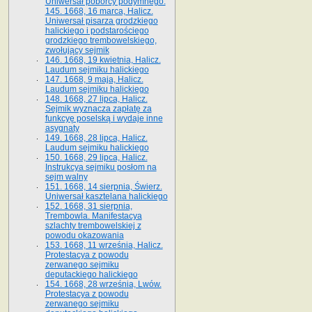
Uniwersał poborcy podymnego.
145. 1668, 16 marca, Halicz.
Uniwersał pisarza grodzkiego
halickiego i podstarościego
grodzkiego trembowelskiego,
zwołujący sejmik
146. 1668, 19 kwietnia, Halicz.
Laudum sejmiku halickiego
147. 1668, 9 maja, Halicz.
Laudum sejmiku halickiego
148. 1668, 27 lipca, Halicz.
Sejmik wyznacza zapłatę za
funkcyę poselską i wydaje inne
asygnaty
149. 1668, 28 lipca, Halicz.
Laudum sejmiku halickiego
150. 1668, 29 lipca, Halicz.
Instrukcya sejmiku posłom na
sejm walny
151. 1668, 14 sierpnia, Świerz.
Uniwersał kasztelana halickiego
152. 1668, 31 sierpnia,
Trembowla. Manifestacya
szlachty trembowelskiej z
powodu okazowania
153. 1668, 11 września, Halicz.
Protestacya z powodu
zerwanego sejmiku
deputackiego halickiego
154. 1668, 28 września, Lwów.
Protestacya z powodu
zerwanego sejmiku