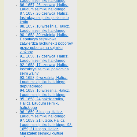
Laudum sejmiku halickiego
86. 1657, 26 czerwca, Halicz.
Laudum sejmiku halickiego
87. 1657, 26 czerwca, Halicz.
Instrukcya sejmiku posłom do
króla
88. 1657, 10 września, Halicz.
Laudum sejmiku halickiego
90. 1658, 30 kwietnia, Halicz.
Deputacya sejmikowa
zatwierdza rachunek z poborów
przez poborcę na sejmiku
złożony
91. 1658, 17 czerwca, Halicz.
Laudum sejmiku halickiego
92. 1658, 17 czerwca, Halicz.
Instrukcya sejmiku posłom na
sejm walny
93. 1658, 9 września, Halicz.
Laudum sejmiku halickiego
deputackiego
94. 1658, 16 września, Halicz.
Laudum sejmiku halickiego
95. 1658, 24 października,
Halicz. Laudum sejmiku
halickiego
96. 1659, 5 lutego, Halicz.
Laudum sejmiku halickiego
97. 1659, 21 lutego, Halicz.
Laudum sejmiku halickiego. 98.
1659, 21 lutego, Halicz.
Marszałek sejmiku kwituje