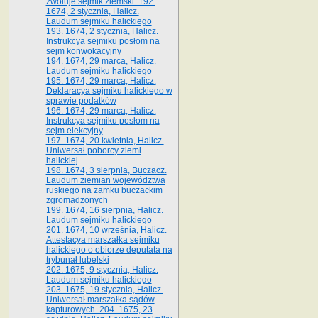
zwołuje sejmik ziemski. 192.
1674, 2 stycznia, Halicz.
Laudum sejmiku halickiego
193. 1674, 2 stycznia, Halicz.
Instrukcya sejmiku posłom na
sejm konwokacyjny
194. 1674, 29 marca, Halicz.
Laudum sejmiku halickiego
195. 1674, 29 marca, Halicz.
Deklaracya sejmiku halickiego w
sprawie podatków
196. 1674, 29 marca, Halicz.
Instrukcya sejmiku posłom na
sejm elekcyjny
197. 1674, 20 kwietnia, Halicz.
Uniwersał poborcy ziemi
halickiej
198. 1674, 3 sierpnia, Buczacz.
Laudum ziemian województwa
ruskiego na zamku buczackim
zgromadzonych
199. 1674, 16 sierpnia, Halicz.
Laudum sejmiku halickiego
201. 1674, 10 września, Halicz.
Attestacya marszałka sejmiku
halickiego o obiorze deputata na
trybunał lubelski
202. 1675, 9 stycznia, Halicz.
Laudum sejmiku halickiego
203. 1675, 19 stycznia, Halicz.
Uniwersał marszałka sądów
kapturowych. 204. 1675, 23