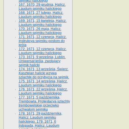
sejmiku halickiego
167. 1670, 29 grudnia, Halicz.
Laudum sejmiku halickiego
168. 1671, 27 lutego, Halicz.
Laudum sejmiku halickiego
169. 1671, 15 kwietnia, Halicz.
Laudum sejmiku halickiego
170. 1671, 26 maja, Halicz.
Laudum sejmiku halickiego
171. 1671, 12 czerwca, Halicz.
Instrukcya sejmiku posłom do
króla
172. 1671, 12 czerwca, Halicz.
Laudum sejmiku halickiego
173. 1671, 9 września, Lublin.
Uniwersał króla, zwołujący
sejmik halicki
174. 1671, 13 września, Świerz.
Kasztelan halicki wzywa
szlachtę do przybycia na sejmik.
175. 1671, 14 września, Halicz.
Laudum sejmiku halickiego
176. 1671, 22 września, Halicz.
Laudum sejmiku halickiego
177. 1671, 5 października,
Trembowla. Protestacya szlachty
trembowelskiej przeciwko
uchwałom sejmiku
178. 1671, 29 października,
Halicz. Laudum sejmiku
halickiego. 179. 1671, 6
listopada, Halicz. Laudum