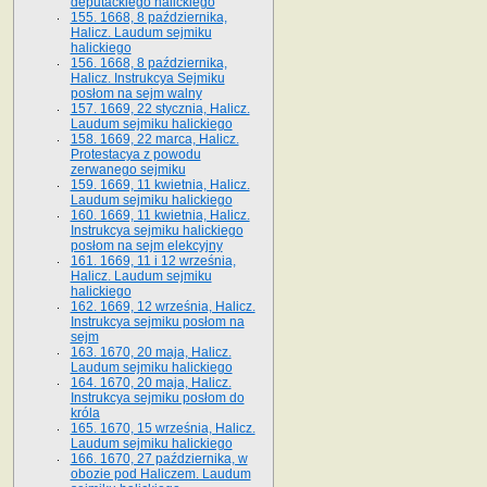
deputackiego halickiego
155. 1668, 8 października,
Halicz. Laudum sejmiku
halickiego
156. 1668, 8 października,
Halicz. Instrukcya Sejmiku
posłom na sejm walny
157. 1669, 22 stycznia, Halicz.
Laudum sejmiku halickiego
158. 1669, 22 marca, Halicz.
Protestacya z powodu
zerwanego sejmiku
159. 1669, 11 kwietnia, Halicz.
Laudum sejmiku halickiego
160. 1669, 11 kwietnia, Halicz.
Instrukcya sejmiku halickiego
posłom na sejm elekcyjny
161. 1669, 11 i 12 września,
Halicz. Laudum sejmiku
halickiego
162. 1669, 12 września, Halicz.
Instrukcya sejmiku posłom na
sejm
163. 1670, 20 maja, Halicz.
Laudum sejmiku halickiego
164. 1670, 20 maja, Halicz.
Instrukcya sejmiku posłom do
króla
165. 1670, 15 września, Halicz.
Laudum sejmiku halickiego
166. 1670, 27 października, w
obozie pod Haliczem. Laudum