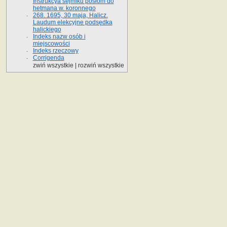
Instrukcya sejmiku posłom do
hetmana w. koronnego
268. 1695, 30 maja, Halicz.
Laudum elekcyjne podsędka
halickiego
Indeks nazw osób i
miejscowości
Indeks rzeczowy
Corrigenda
zwiń wszystkie
|
rozwiń wszystkie