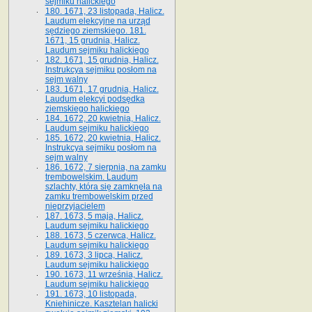
sejmiku halickiego
180. 1671, 23 listopada, Halicz.
Laudum elekcyjne na urząd
sędziego ziemskiego. 181.
1671, 15 grudnia, Halicz.
Laudum sejmiku halickiego
182. 1671, 15 grudnia, Halicz.
Instrukcya sejmiku posłom na
sejm walny
183. 1671, 17 grudnia, Halicz.
Laudum elekcyi podsędka
ziemskiego halickiego
184. 1672, 20 kwietnia, Halicz.
Laudum sejmiku halickiego
185. 1672, 20 kwietnia, Halicz.
Instrukcya sejmiku posłom na
sejm walny
186. 1672, 7 sierpnia, na zamku
trembowelskim. Laudum
szlachty, która się zamknęła na
zamku trembowelskim przed
nieprzyjacielem
187. 1673, 5 maja, Halicz.
Laudum sejmiku halickiego
188. 1673, 5 czerwca, Halicz.
Laudum sejmiku halickiego
189. 1673, 3 lipca, Halicz.
Laudum sejmiku halickiego
190. 1673, 11 września, Halicz.
Laudum sejmiku halickiego
191. 1673, 10 listopada,
Kniehinicze. Kasztelan halicki