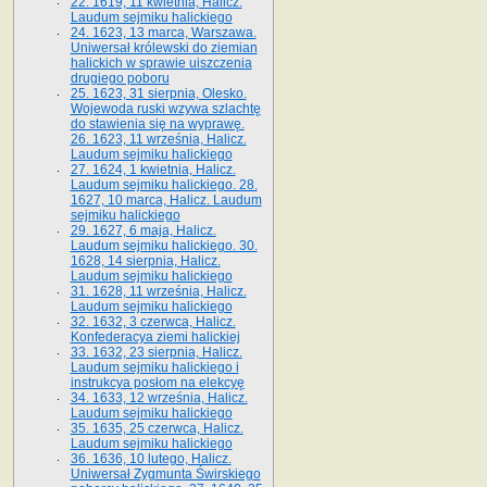
22. 1619, 11 kwietnia, Halicz.
Laudum sejmiku halickiego
24. 1623, 13 marca, Warszawa.
Uniwersał królewski do ziemian
halickich w sprawie uiszczenia
drugiego poboru
25. 1623, 31 sierpnia, Olesko.
Wojewoda ruski wzywa szlachtę
do stawienia się na wyprawę.
26. 1623, 11 września, Halicz.
Laudum sejmiku halickiego
27. 1624, 1 kwietnia, Halicz.
Laudum sejmiku halickiego. 28.
1627, 10 marca, Halicz. Laudum
sejmiku halickiego
29. 1627, 6 maja, Halicz.
Laudum sejmiku halickiego. 30.
1628, 14 sierpnia, Halicz.
Laudum sejmiku halickiego
31. 1628, 11 września, Halicz.
Laudum sejmiku halickiego
32. 1632, 3 czerwca, Halicz.
Konfederacya ziemi halickiej
33. 1632, 23 sierpnia, Halicz.
Laudum sejmiku halickiego i
instrukcya posłom na elekcyę
34. 1633, 12 września, Halicz.
Laudum sejmiku halickiego
35. 1635, 25 czerwca, Halicz.
Laudum sejmiku halickiego
36. 1636, 10 lutego, Halicz.
Uniwersał Zygmunta Świrskiego