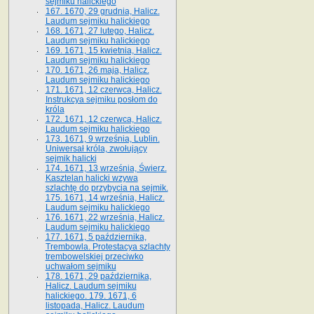
sejmiku halickiego
167. 1670, 29 grudnia, Halicz.
Laudum sejmiku halickiego
168. 1671, 27 lutego, Halicz.
Laudum sejmiku halickiego
169. 1671, 15 kwietnia, Halicz.
Laudum sejmiku halickiego
170. 1671, 26 maja, Halicz.
Laudum sejmiku halickiego
171. 1671, 12 czerwca, Halicz.
Instrukcya sejmiku posłom do
króla
172. 1671, 12 czerwca, Halicz.
Laudum sejmiku halickiego
173. 1671, 9 września, Lublin.
Uniwersał króla, zwołujący
sejmik halicki
174. 1671, 13 września, Świerz.
Kasztelan halicki wzywa
szlachtę do przybycia na sejmik.
175. 1671, 14 września, Halicz.
Laudum sejmiku halickiego
176. 1671, 22 września, Halicz.
Laudum sejmiku halickiego
177. 1671, 5 października,
Trembowla. Protestacya szlachty
trembowelskiej przeciwko
uchwałom sejmiku
178. 1671, 29 października,
Halicz. Laudum sejmiku
halickiego. 179. 1671, 6
listopada, Halicz. Laudum