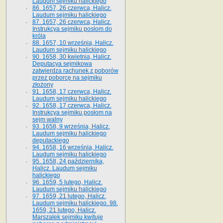
Laudum sejmiku halickiego
86. 1657, 26 czerwca, Halicz.
Laudum sejmiku halickiego
87. 1657, 26 czerwca, Halicz.
Instrukcya sejmiku posłom do
króla
88. 1657, 10 września, Halicz.
Laudum sejmiku halickiego
90. 1658, 30 kwietnia, Halicz.
Deputacya sejmikowa
zatwierdza rachunek z poborów
przez poborcę na sejmiku
złożony
91. 1658, 17 czerwca, Halicz.
Laudum sejmiku halickiego
92. 1658, 17 czerwca, Halicz.
Instrukcya sejmiku posłom na
sejm walny
93. 1658, 9 września, Halicz.
Laudum sejmiku halickiego
deputackiego
94. 1658, 16 września, Halicz.
Laudum sejmiku halickiego
95. 1658, 24 października,
Halicz. Laudum sejmiku
halickiego
96. 1659, 5 lutego, Halicz.
Laudum sejmiku halickiego
97. 1659, 21 lutego, Halicz.
Laudum sejmiku halickiego. 98.
1659, 21 lutego, Halicz.
Marszałek sejmiku kwituje