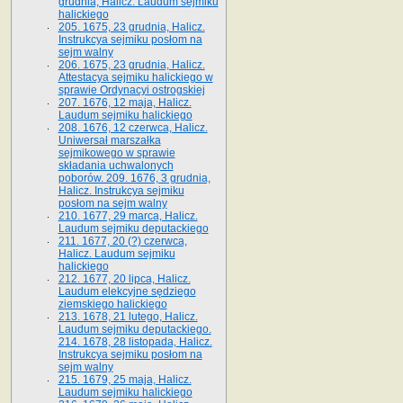
grudnia, Halicz. Laudum sejmiku
halickiego
205. 1675, 23 grudnia, Halicz.
Instrukcya sejmiku posłom na
sejm walny
206. 1675, 23 grudnia, Halicz.
Attestacya sejmiku halickiego w
sprawie Ordynacyi ostrogskiej
207. 1676, 12 maja, Halicz.
Laudum sejmiku halickiego
208. 1676, 12 czerwca, Halicz.
Uniwersał marszałka
sejmikowego w sprawie
składania uchwalonych
poborów. 209. 1676, 3 grudnia,
Halicz. Instrukcya sejmiku
posłom na sejm walny
210. 1677, 29 marca, Halicz.
Laudum sejmiku deputackiego
211. 1677, 20 (?) czerwca,
Halicz. Laudum sejmiku
halickiego
212. 1677, 20 lipca, Halicz.
Laudum elekcyjne sędziego
ziemskiego halickiego
213. 1678, 21 lutego, Halicz.
Laudum sejmiku deputackiego.
214. 1678, 28 listopada, Halicz.
Instrukcya sejmiku posłom na
sejm walny
215. 1679, 25 maja, Halicz.
Laudum sejmiku halickiego