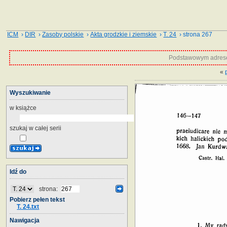
ICM
›
DIR
›
Zasoby polskie
›
Akta grodzkie i ziemskie
›
T. 24
› strona 267
Podstawowym adrese
«
Wyszukiwanie
w książce
szukaj w całej serii
Idź do
strona:
Pobierz pełen tekst
T. 24.txt
Nawigacja