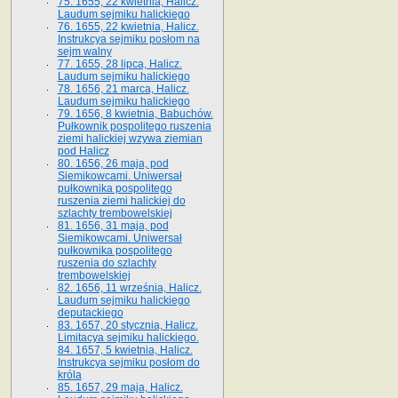
75. 1655, 22 kwietnia, Halicz.
Laudum sejmiku halickiego
76. 1655, 22 kwietnia, Halicz.
Instrukcya sejmiku posłom na
sejm walny
77. 1655, 28 lipca, Halicz.
Laudum sejmiku halickiego
78. 1656, 21 marca, Halicz.
Laudum sejmiku halickiego
79. 1656, 8 kwietnia, Babuchów.
Pułkownik pospolitego ruszenia
ziemi halickiej wzywa ziemian
pod Halicz
80. 1656, 26 maja, pod
Siemikowcami. Uniwersał
pułkownika pospolitego
ruszenia ziemi halickiej do
szlachty trembowelskiej
81. 1656, 31 maja, pod
Siemikowcami. Uniwersał
pułkownika pospolitego
ruszenia do szlachty
trembowelskiej
82. 1656, 11 września, Halicz.
Laudum sejmiku halickiego
deputackiego
83. 1657, 20 stycznia, Halicz.
Limitacya sejmiku halickiego.
84. 1657, 5 kwietnia, Halicz.
Instrukcya sejmiku posłom do
króla
85. 1657, 29 maja, Halicz.