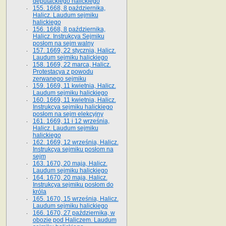
deputackiego halickiego
155. 1668, 8 października,
Halicz. Laudum sejmiku
halickiego
156. 1668, 8 października,
Halicz. Instrukcya Sejmiku
posłom na sejm walny
157. 1669, 22 stycznia, Halicz.
Laudum sejmiku halickiego
158. 1669, 22 marca, Halicz.
Protestacya z powodu
zerwanego sejmiku
159. 1669, 11 kwietnia, Halicz.
Laudum sejmiku halickiego
160. 1669, 11 kwietnia, Halicz.
Instrukcya sejmiku halickiego
posłom na sejm elekcyjny
161. 1669, 11 i 12 września,
Halicz. Laudum sejmiku
halickiego
162. 1669, 12 września, Halicz.
Instrukcya sejmiku posłom na
sejm
163. 1670, 20 maja, Halicz.
Laudum sejmiku halickiego
164. 1670, 20 maja, Halicz.
Instrukcya sejmiku posłom do
króla
165. 1670, 15 września, Halicz.
Laudum sejmiku halickiego
166. 1670, 27 października, w
obozie pod Haliczem. Laudum