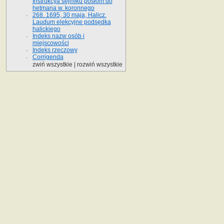
Instrukcya sejmiku posłom do
hetmana w. koronnego
268. 1695, 30 maja, Halicz.
Laudum elekcyjne podsędka
halickiego
Indeks nazw osób i
miejscowości
Indeks rzeczowy
Corrigenda
zwiń wszystkie
|
rozwiń wszystkie