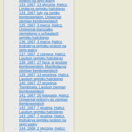
posłom na sejm walny
133. 1667, 13 stycznia, Halicz.
Limitacya sejmiku halickiego
134. 1667, luty, na zamku
trembowelskim. Uniwersał
ziemian trembowelskich
135. 1667, 3 marca, Halicz.
Uniwersał marszałka
ziemskiego o uchwałach
sejmiku halickiego
136. 1667, 3 marca, Halicz.
Instrukcya sejmiku posłom na
sejm walny
137. 1667, 2 czerwca, Halicz.
Laudum sejmiku halickiego
138. 1667, 27 lipca, w grodzie
trembowelskim. Manifestacya
ziemian trembowelskich
139. 1667, 13 września, Halicz.
Laudum sejmiku halickiego
140. 1667, 27 września,
Trembowla. Laudum ziemian
trembowelskich
141. 1667, 20 listopada, Halicz.
Uniwersał poborcy do ziemian
trembowelskich
142. 1667, 7 grudnia, Halicz.
Laudum sejmiku halickiego
143. 1667, 7 grudnia, Halicz.
Instrukcya sejmiku posłom na
sejm walny
144. 1668, 2 stycznia, Halicz.