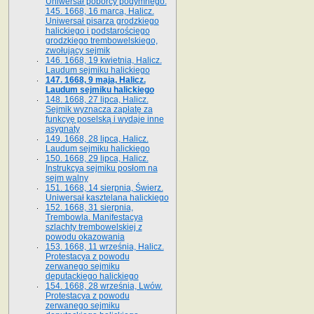
Uniwersał poborcy podymnego.
145. 1668, 16 marca, Halicz.
Uniwersał pisarza grodzkiego
halickiego i podstarościego
grodzkiego trembowelskiego,
zwołujący sejmik
146. 1668, 19 kwietnia, Halicz.
Laudum sejmiku halickiego
147. 1668, 9 maja, Halicz.
Laudum sejmiku halickiego
148. 1668, 27 lipca, Halicz.
Sejmik wyznacza zapłatę za
funkcyę poselską i wydaje inne
asygnaty
149. 1668, 28 lipca, Halicz.
Laudum sejmiku halickiego
150. 1668, 29 lipca, Halicz.
Instrukcya sejmiku posłom na
sejm walny
151. 1668, 14 sierpnia, Świerz.
Uniwersał kasztelana halickiego
152. 1668, 31 sierpnia,
Trembowla. Manifestacya
szlachty trembowelskiej z
powodu okazowania
153. 1668, 11 września, Halicz.
Protestacya z powodu
zerwanego sejmiku
deputackiego halickiego
154. 1668, 28 września, Lwów.
Protestacya z powodu
zerwanego sejmiku