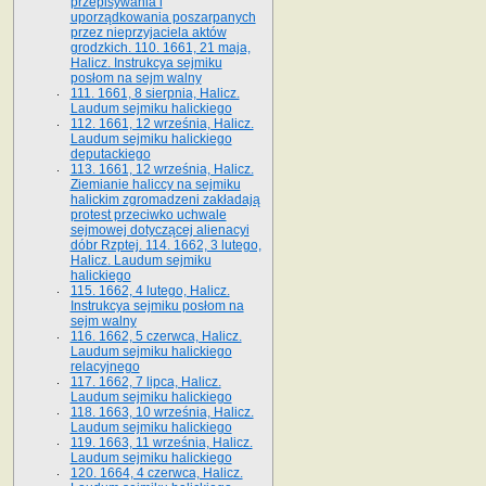
przepisywania i
uporządkowania poszarpanych
przez nieprzyjaciela aktów
grodzkich. 110. 1661, 21 maja,
Halicz. Instrukcya sejmiku
posłom na sejm walny
111. 1661, 8 sierpnia, Halicz.
Laudum sejmiku halickiego
112. 1661, 12 września, Halicz.
Laudum sejmiku halickiego
deputackiego
113. 1661, 12 września, Halicz.
Ziemianie haliccy na sejmiku
halickim zgromadzeni zakładają
protest przeciwko uchwale
sejmowej dotyczącej alienacyi
dóbr Rzptej. 114. 1662, 3 lutego,
Halicz. Laudum sejmiku
halickiego
115. 1662, 4 lutego, Halicz.
Instrukcya sejmiku posłom na
sejm walny
116. 1662, 5 czerwca, Halicz.
Laudum sejmiku halickiego
relacyjnego
117. 1662, 7 lipca, Halicz.
Laudum sejmiku halickiego
118. 1663, 10 września, Halicz.
Laudum sejmiku halickiego
119. 1663, 11 września, Halicz.
Laudum sejmiku halickiego
120. 1664, 4 czerwca, Halicz.