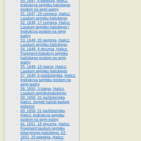
50. 1647, 4 kwietnia, Halicz.
Instrukcya sejmiku halickiego
postom na sejm walny
51. 1647, 25 czerwca, Halicz.
Laudum sejmiku halickiego
52. 1648, 17 czerwca, Halicz.
Laudum sejmiku halickiego i
instrukcya postom na sejm
walny
53. 1648, 20 sierpnia, Halicz.
Laudum sejmiku halickiego
54. 1649, 4 stycznia, Halicz.
Fragment instrukcyi sejmiku
halickiego postom na sejm
walny
55. 1649, 15 marca, Halicz.
Laudum sejmiku halickiego
57. 1649, 6 października, Halicz.
Instrukcya sejmiku postom na
sejm walny
58. 1650, 3 lutego, Halicz.
Laudum sejmikuhalickiego
59. 1650, 31 października,
Halicz. Sejmik halicki kwituje
poborcę
60. 1650, 31 października,
Halicz. Instrukcya sejmiku
postom na sejm walny
61. 1651, 16 stycznia, Halicz.
Fragment laudum sejmiku
relacyjnego halickiego. 62.
1651, 20 kwietnia, Halicz.