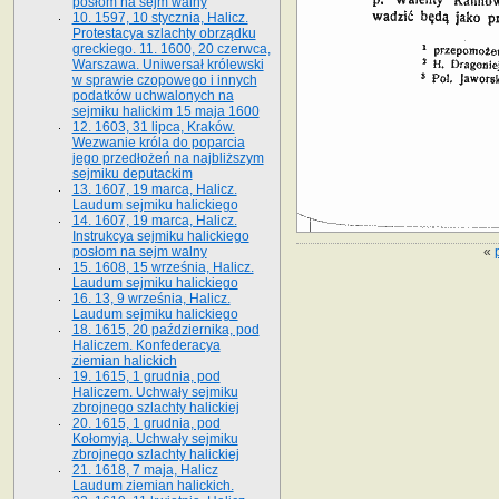
posłom na sejm walny
10. 1597, 10 stycznia, Halicz.
Protestacya szlachty obrządku
greckiego. 11. 1600, 20 czerwca,
Warszawa. Uniwersał królewski
w sprawie czopowego i innych
podatków uchwalonych na
sejmiku halickim 15 maja 1600
12. 1603, 31 lipca, Kraków.
Wezwanie króla do poparcia
jego przedłożeń na najbliższym
sejmiku deputackim
13. 1607, 19 marca, Halicz.
Laudum sejmiku halickiego
14. 1607, 19 marca, Halicz.
Instrukcya sejmiku halickiego
«
posłom na sejm walny
15. 1608, 15 września, Halicz.
Laudum sejmiku halickiego
16. 13, 9 września, Halicz.
Laudum sejmiku halickiego
18. 1615, 20 października, pod
Haliczem. Konfederacya
ziemian halickich
19. 1615, 1 grudnia, pod
Haliczem. Uchwały sejmiku
zbrojnego szlachty halickiej
20. 1615, 1 grudnia, pod
Kołomyją. Uchwały sejmiku
zbrojnego szlachty halickiej
21. 1618, 7 maja, Halicz
Laudum ziemian halickich.