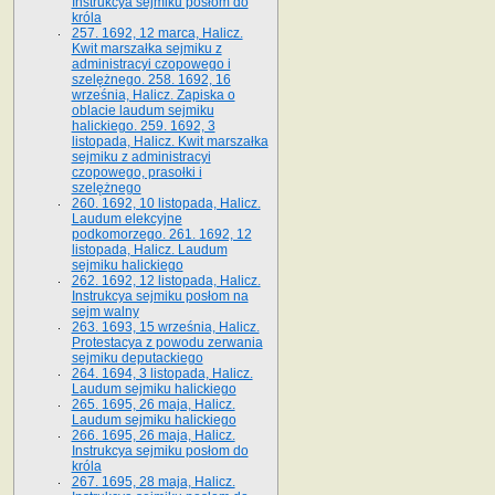
Instrukcya sejmiku posłom do
króla
257. 1692, 12 marca, Halicz.
Kwit marszałka sejmiku z
administracyi czopowego i
szelężnego. 258. 1692, 16
września, Halicz. Zapiska o
oblacie laudum sejmiku
halickiego. 259. 1692, 3
listopada, Halicz. Kwit marszałka
sejmiku z administracyi
czopowego, prasołki i
szelężnego
260. 1692, 10 listopada, Halicz.
Laudum elekcyjne
podkomorzego. 261. 1692, 12
listopada, Halicz. Laudum
sejmiku halickiego
262. 1692, 12 listopada, Halicz.
Instrukcya sejmiku posłom na
sejm walny
263. 1693, 15 września, Halicz.
Protestacya z powodu zerwania
sejmiku deputackiego
264. 1694, 3 listopada, Halicz.
Laudum sejmiku halickiego
265. 1695, 26 maja, Halicz.
Laudum sejmiku halickiego
266. 1695, 26 maja, Halicz.
Instrukcya sejmiku posłom do
króla
267. 1695, 28 maja, Halicz.