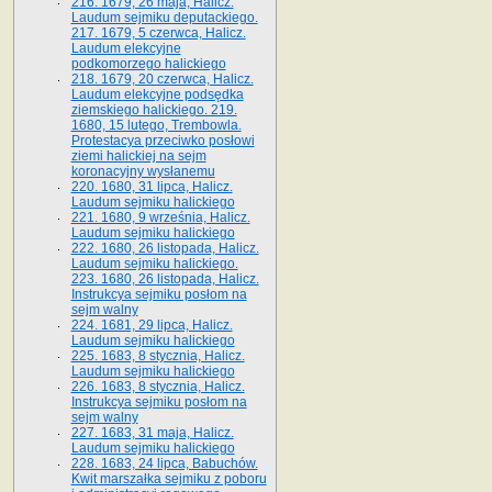
216. 1679, 26 maja, Halicz.
Laudum sejmiku deputackiego.
217. 1679, 5 czerwca, Halicz.
Laudum elekcyjne
podkomorzego halickiego
218. 1679, 20 czerwca, Halicz.
Laudum elekcyjne podsędka
ziemskiego halickiego. 219.
1680, 15 lutego, Trembowla.
Protestacya przeciwko posłowi
ziemi halickiej na sejm
koronacyjny wysłanemu
220. 1680, 31 lipca, Halicz.
Laudum sejmiku halickiego
221. 1680, 9 września, Halicz.
Laudum sejmiku halickiego
222. 1680, 26 listopada, Halicz.
Laudum sejmiku halickiego.
223. 1680, 26 listopada, Halicz.
Instrukcya sejmiku posłom na
sejm walny
224. 1681, 29 lipca, Halicz.
Laudum sejmiku halickiego
225. 1683, 8 stycznia, Halicz.
Laudum sejmiku halickiego
226. 1683, 8 stycznia, Halicz.
Instrukcya sejmiku posłom na
sejm walny
227. 1683, 31 maja, Halicz.
Laudum sejmiku halickiego
228. 1683, 24 lipca, Babuchów.
Kwit marszałka sejmiku z poboru