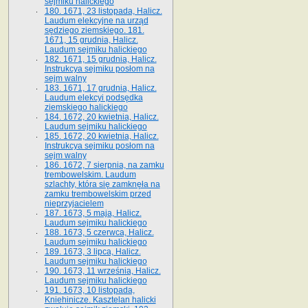
sejmiku halickiego
180. 1671, 23 listopada, Halicz.
Laudum elekcyjne na urząd
sędziego ziemskiego. 181.
1671, 15 grudnia, Halicz.
Laudum sejmiku halickiego
182. 1671, 15 grudnia, Halicz.
Instrukcya sejmiku posłom na
sejm walny
183. 1671, 17 grudnia, Halicz.
Laudum elekcyi podsędka
ziemskiego halickiego
184. 1672, 20 kwietnia, Halicz.
Laudum sejmiku halickiego
185. 1672, 20 kwietnia, Halicz.
Instrukcya sejmiku posłom na
sejm walny
186. 1672, 7 sierpnia, na zamku
trembowelskim. Laudum
szlachty, która się zamknęła na
zamku trembowelskim przed
nieprzyjacielem
187. 1673, 5 maja, Halicz.
Laudum sejmiku halickiego
188. 1673, 5 czerwca, Halicz.
Laudum sejmiku halickiego
189. 1673, 3 lipca, Halicz.
Laudum sejmiku halickiego
190. 1673, 11 września, Halicz.
Laudum sejmiku halickiego
191. 1673, 10 listopada,
Kniehinicze. Kasztelan halicki