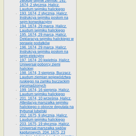
zwołuje sejmik ziemski. 192.
1674, 2 stycznia, Halicz.
Laudum sejmiku halickiego
193. 1674, 2 stycznia, Halicz.
Instrukcya sejmiku posłom na
sejm konwokacyjny
194. 1674, 29 marca, Halicz.
Laudum sejmiku halickiego
195. 1674, 29 marca, Halicz.
Deklaracya sejmiku halickiego w
sprawie podatków
196. 1674, 29 marca, Halicz.
Instrukcya sejmiku posłom na
sejm elekcyjny
197. 1674, 20 kwietnia, Halicz.
Uniwersał poborcy ziemi
halickiej
198. 1674, 3 sierpnia, Buczacz.
Laudum ziemian województwa
ruskiego na zamku buczackim
zgromadzonych
199. 1674, 16 sierpnia, Halicz.
Laudum sejmiku halickiego
201. 1674, 10 września, Halicz.
Attestacya marszałka sejmiku
halickiego o obiorze deputata na
trybunał lubelski
202. 1675, 9 stycznia, Halicz.
Laudum sejmiku halickiego
203. 1675, 19 stycznia, Halicz.
Uniwersał marszałka sądów
kapturowych. 204. 1675, 23