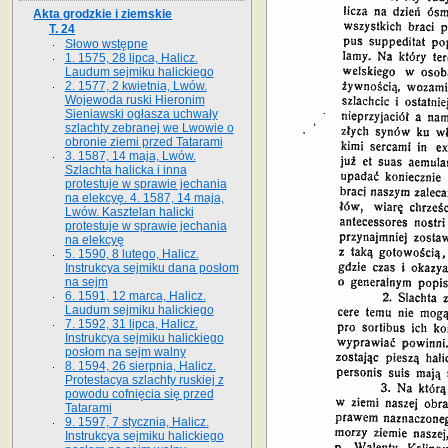
Akta grodzkie i ziemskie
T. 24
Słowo wstępne
1. 1575, 28 lipca, Halicz.
Laudum sejmiku halickiego
2. 1577, 2 kwietnia, Lwów.
Wojewoda ruski Hieronim
Sieniawski ogłasza uchwały
szlachty zebranej we Lwowie o
obronie ziemi przed Tatarami
3. 1587, 14 maja, Lwów.
Szlachta halicka i inna
protestuje w sprawie jechania
na elekcyę. 4. 1587, 14 maja,
Lwów. Kasztelan halicki
protestuje w sprawie jechania
na elekcyę
5. 1590, 8 lutego, Halicz.
Instrukcya sejmiku dana posłom
na sejm
6. 1591, 12 marca, Halicz.
Laudum sejmiku halickiego
7. 1592, 31 lipca, Halicz.
Instrukcya sejmiku halickiego
posłom na sejm walny
8. 1594, 26 sierpnia, Halicz.
Protestacya szlachty ruskiej z
powodu cofnięcia się przed
Tatarami
9. 1597, 7 stycznia, Halicz.
Instrukcya sejmiku halickiego