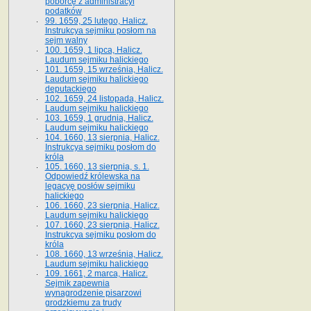
poborcę z administracyi
podatków
99. 1659, 25 lutego, Halicz.
Instrukcya sejmiku posłom na
sejm walny
100. 1659, 1 lipca, Halicz.
Laudum sejmiku halickiego
101. 1659, 15 września, Halicz.
Laudum sejmiku halickiego
deputackiego
102. 1659, 24 listopada, Halicz.
Laudum sejmiku halickiego
103. 1659, 1 grudnia, Halicz.
Laudum sejmiku halickiego
104. 1660, 13 sierpnia, Halicz.
Instrukcya sejmiku posłom do
króla
105. 1660, 13 sierpnia, s. 1.
Odpowiedź królewska na
legacyę posłów sejmiku
halickiego
106. 1660, 23 sierpnia, Halicz.
Laudum sejmiku halickiego
107. 1660, 23 sierpnia, Halicz.
Instrukcya sejmiku posłom do
króla
108. 1660, 13 września, Halicz.
Laudum sejmiku halickiego
109. 1661, 2 marca, Halicz.
Sejmik zapewnia
wynagrodzenie pisarzowi
grodzkiemu za trudy