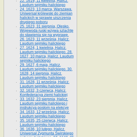
22. 1619, 11 kwietnia, Halicz.
Laudum sejmiku halickiego
24. 1623, 13 marca, Warszawa.
Uniwersał królewski do ziemian
halickich w sprawie uiszczenia
drugiego poboru
25. 1623, 31 sierpnia, Olesko.
Wojewoda ruski wzywa szlachtę
do stawienia się na wyprawę.
26. 1623, 11 września, Halicz.
Laudum sejmiku halickiego
27. 1624, 1 kwietnia, Halicz.
Laudum sejmiku halickiego. 28.
1627, 10 marca, Halicz. Laudum
sejmiku halickiego
29. 1627, 6 maja, Halicz.
Laudum sejmiku halickiego. 30.
1628, 14 sierpnia, Halicz.
Laudum sejmiku halickiego
31. 1628, 11 września, Halicz.
Laudum sejmiku halickiego
32. 1632, 3 czerwca, Halicz.
Konfederacya ziemi halickiej
33. 1632, 23 sierpnia, Halicz.
Laudum sejmiku halickiego i
instrukcya posłom na elekcyę
34. 1633, 12 września, Halicz.
Laudum sejmiku halickiego
35. 1635, 25 czerwca, Halicz.
Laudum sejmiku halickiego
36. 1636, 10 lutego, Halicz.
Uniwersał Zygmunta Świrskiego