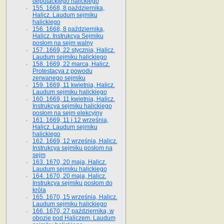
deputackiego halickiego
155. 1668, 8 października,
Halicz. Laudum sejmiku
halickiego
156. 1668, 8 października,
Halicz. Instrukcya Sejmiku
posłom na sejm walny
157. 1669, 22 stycznia, Halicz.
Laudum sejmiku halickiego
158. 1669, 22 marca, Halicz.
Protestacya z powodu
zerwanego sejmiku
159. 1669, 11 kwietnia, Halicz.
Laudum sejmiku halickiego
160. 1669, 11 kwietnia, Halicz.
Instrukcya sejmiku halickiego
posłom na sejm elekcyjny
161. 1669, 11 i 12 września,
Halicz. Laudum sejmiku
halickiego
162. 1669, 12 września, Halicz.
Instrukcya sejmiku posłom na
sejm
163. 1670, 20 maja, Halicz.
Laudum sejmiku halickiego
164. 1670, 20 maja, Halicz.
Instrukcya sejmiku posłom do
króla
165. 1670, 15 września, Halicz.
Laudum sejmiku halickiego
166. 1670, 27 października, w
obozie pod Haliczem. Laudum