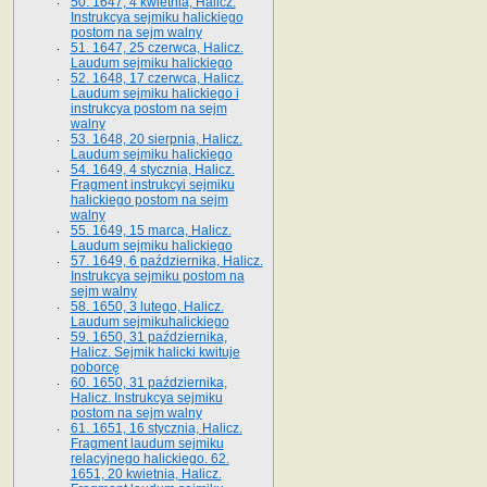
50. 1647, 4 kwietnia, Halicz.
Instrukcya sejmiku halickiego
postom na sejm walny
51. 1647, 25 czerwca, Halicz.
Laudum sejmiku halickiego
52. 1648, 17 czerwca, Halicz.
Laudum sejmiku halickiego i
instrukcya postom na sejm
walny
53. 1648, 20 sierpnia, Halicz.
Laudum sejmiku halickiego
54. 1649, 4 stycznia, Halicz.
Fragment instrukcyi sejmiku
halickiego postom na sejm
walny
55. 1649, 15 marca, Halicz.
Laudum sejmiku halickiego
57. 1649, 6 października, Halicz.
Instrukcya sejmiku postom na
sejm walny
58. 1650, 3 lutego, Halicz.
Laudum sejmikuhalickiego
59. 1650, 31 października,
Halicz. Sejmik halicki kwituje
poborcę
60. 1650, 31 października,
Halicz. Instrukcya sejmiku
postom na sejm walny
61. 1651, 16 stycznia, Halicz.
Fragment laudum sejmiku
relacyjnego halickiego. 62.
1651, 20 kwietnia, Halicz.