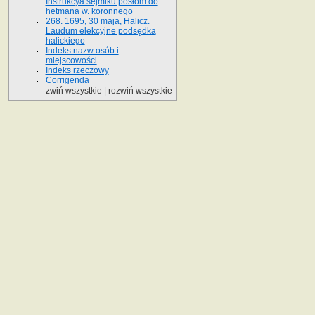
Instrukcya sejmiku posłom do
hetmana w. koronnego
268. 1695, 30 maja, Halicz.
Laudum elekcyjne podsędka
halickiego
Indeks nazw osób i
miejscowości
Indeks rzeczowy
Corrigenda
zwiń wszystkie
|
rozwiń wszystkie