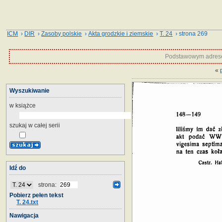
ICM
›
DIR
›
Zasoby polskie
›
Akta grodzkie i ziemskie
›
T. 24
› strona 269
Podstawowym adrese
«
Wyszukiwanie
w książce
szukaj w całej serii
Idź do
strona:
Pobierz pełen tekst
T. 24.txt
Nawigacja