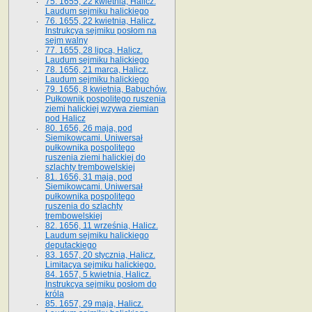
75. 1655, 22 kwietnia, Halicz.
Laudum sejmiku halickiego
76. 1655, 22 kwietnia, Halicz.
Instrukcya sejmiku posłom na
sejm walny
77. 1655, 28 lipca, Halicz.
Laudum sejmiku halickiego
78. 1656, 21 marca, Halicz.
Laudum sejmiku halickiego
79. 1656, 8 kwietnia, Babuchów.
Pułkownik pospolitego ruszenia
ziemi halickiej wzywa ziemian
pod Halicz
80. 1656, 26 maja, pod
Siemikowcami. Uniwersał
pułkownika pospolitego
ruszenia ziemi halickiej do
szlachty trembowelskiej
81. 1656, 31 maja, pod
Siemikowcami. Uniwersał
pułkownika pospolitego
ruszenia do szlachty
trembowelskiej
82. 1656, 11 września, Halicz.
Laudum sejmiku halickiego
deputackiego
83. 1657, 20 stycznia, Halicz.
Limitacya sejmiku halickiego.
84. 1657, 5 kwietnia, Halicz.
Instrukcya sejmiku posłom do
króla
85. 1657, 29 maja, Halicz.