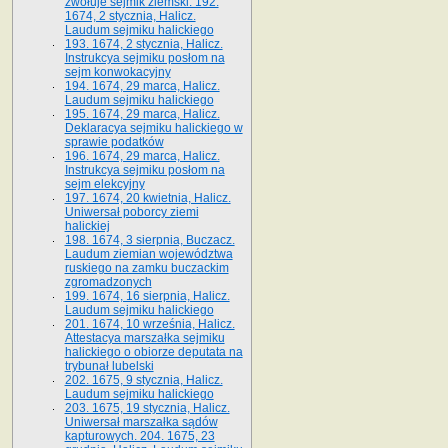
zwołuje sejmik ziemski. 192.
1674, 2 stycznia, Halicz.
Laudum sejmiku halickiego
193. 1674, 2 stycznia, Halicz.
Instrukcya sejmiku posłom na
sejm konwokacyjny
194. 1674, 29 marca, Halicz.
Laudum sejmiku halickiego
195. 1674, 29 marca, Halicz.
Deklaracya sejmiku halickiego w
sprawie podatków
196. 1674, 29 marca, Halicz.
Instrukcya sejmiku posłom na
sejm elekcyjny
197. 1674, 20 kwietnia, Halicz.
Uniwersał poborcy ziemi
halickiej
198. 1674, 3 sierpnia, Buczacz.
Laudum ziemian województwa
ruskiego na zamku buczackim
zgromadzonych
199. 1674, 16 sierpnia, Halicz.
Laudum sejmiku halickiego
201. 1674, 10 września, Halicz.
Attestacya marszałka sejmiku
halickiego o obiorze deputata na
trybunał lubelski
202. 1675, 9 stycznia, Halicz.
Laudum sejmiku halickiego
203. 1675, 19 stycznia, Halicz.
Uniwersał marszałka sądów
kapturowych. 204. 1675, 23