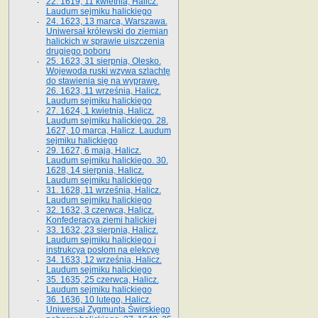
22. 1619, 11 kwietnia, Halicz.
Laudum sejmiku halickiego
24. 1623, 13 marca, Warszawa.
Uniwersał królewski do ziemian
halickich w sprawie uiszczenia
drugiego poboru
25. 1623, 31 sierpnia, Olesko.
Wojewoda ruski wzywa szlachtę
do stawienia się na wyprawę.
26. 1623, 11 września, Halicz.
Laudum sejmiku halickiego
27. 1624, 1 kwietnia, Halicz.
Laudum sejmiku halickiego. 28.
1627, 10 marca, Halicz. Laudum
sejmiku halickiego
29. 1627, 6 maja, Halicz.
Laudum sejmiku halickiego. 30.
1628, 14 sierpnia, Halicz.
Laudum sejmiku halickiego
31. 1628, 11 września, Halicz.
Laudum sejmiku halickiego
32. 1632, 3 czerwca, Halicz.
Konfederacya ziemi halickiej
33. 1632, 23 sierpnia, Halicz.
Laudum sejmiku halickiego i
instrukcya posłom na elekcyę
34. 1633, 12 września, Halicz.
Laudum sejmiku halickiego
35. 1635, 25 czerwca, Halicz.
Laudum sejmiku halickiego
36. 1636, 10 lutego, Halicz.
Uniwersał Zygmunta Świrskiego