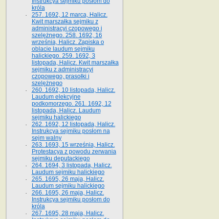
Instrukcya sejmiku posłom do
króla
257. 1692, 12 marca, Halicz.
Kwit marszałka sejmiku z
administracyi czopowego i
szelężnego. 258. 1692, 16
września, Halicz. Zapiska o
oblacie laudum sejmiku
halickiego. 259. 1692, 3
listopada, Halicz. Kwit marszałka
sejmiku z administracyi
czopowego, prasołki i
szelężnego
260. 1692, 10 listopada, Halicz.
Laudum elekcyjne
podkomorzego. 261. 1692, 12
listopada, Halicz. Laudum
sejmiku halickiego
262. 1692, 12 listopada, Halicz.
Instrukcya sejmiku posłom na
sejm walny
263. 1693, 15 września, Halicz.
Protestacya z powodu zerwania
sejmiku deputackiego
264. 1694, 3 listopada, Halicz.
Laudum sejmiku halickiego
265. 1695, 26 maja, Halicz.
Laudum sejmiku halickiego
266. 1695, 26 maja, Halicz.
Instrukcya sejmiku posłom do
króla
267. 1695, 28 maja, Halicz.