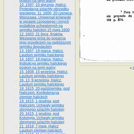
posłom na sejm walny
10. 1597, 10 stycznia, Halicz.
Protestacya szlachty obrządku
greckiego. 11. 1600, 20 czerwca,
Warszawa. Uniwersał królewski
w sprawie czopowego i innych
podatków uchwalonych na
sejmiku halickim 15 maja 1600
12. 1603, 31 lipca, Kraków.
Wezwanie króla do poparcia
jego przedłożeń na najbliższym
sejmiku deputackim
13. 1607, 19 marca, Halicz.
Laudum sejmiku halickiego
14. 1607, 19 marca, Halicz.
Instrukcya sejmiku halickiego
posłom na sejm walny
«
15. 1608, 15 września, Halicz.
Laudum sejmiku halickiego
16. 13, 9 września, Halicz.
Laudum sejmiku halickiego
18. 1615, 20 października, pod
Haliczem. Konfederacya
ziemian halickich
19. 1615, 1 grudnia, pod
Haliczem. Uchwały sejmiku
zbrojnego szlachty halickiej
20. 1615, 1 grudnia, pod
Kołomyją. Uchwały sejmiku
zbrojnego szlachty halickiej
21. 1618, 7 maja, Halicz
Laudum ziemian halickich.