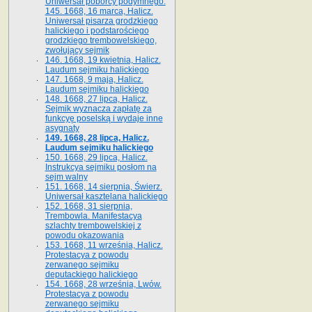
Uniwersał poborcy podymnego.
145. 1668, 16 marca, Halicz.
Uniwersał pisarza grodzkiego
halickiego i podstarościego
grodzkiego trembowelskiego,
zwołujący sejmik
146. 1668, 19 kwietnia, Halicz.
Laudum sejmiku halickiego
147. 1668, 9 maja, Halicz.
Laudum sejmiku halickiego
148. 1668, 27 lipca, Halicz.
Sejmik wyznacza zapłatę za
funkcyę poselską i wydaje inne
asygnaty
149. 1668, 28 lipca, Halicz.
Laudum sejmiku halickiego
150. 1668, 29 lipca, Halicz.
Instrukcya sejmiku posłom na
sejm walny
151. 1668, 14 sierpnia, Świerz.
Uniwersał kasztelana halickiego
152. 1668, 31 sierpnia,
Trembowla. Manifestacya
szlachty trembowelskiej z
powodu okazowania
153. 1668, 11 września, Halicz.
Protestacya z powodu
zerwanego sejmiku
deputackiego halickiego
154. 1668, 28 września, Lwów.
Protestacya z powodu
zerwanego sejmiku