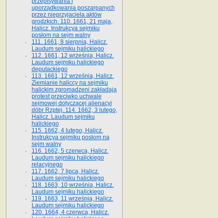
przepisywania i
uporządkowania poszarpanych
przez nieprzyjaciela aktów
grodzkich. 110. 1661, 21 maja,
Halicz. Instrukcya sejmiku
posłom na sejm walny
111. 1661, 8 sierpnia, Halicz.
Laudum sejmiku halickiego
112. 1661, 12 września, Halicz.
Laudum sejmiku halickiego
deputackiego
113. 1661, 12 września, Halicz.
Ziemianie haliccy na sejmiku
halickim zgromadzeni zakładają
protest przeciwko uchwale
sejmowej dotyczącej alienacyi
dóbr Rzptej. 114. 1662, 3 lutego,
Halicz. Laudum sejmiku
halickiego
115. 1662, 4 lutego, Halicz.
Instrukcya sejmiku posłom na
sejm walny
116. 1662, 5 czerwca, Halicz.
Laudum sejmiku halickiego
relacyjnego
117. 1662, 7 lipca, Halicz.
Laudum sejmiku halickiego
118. 1663, 10 września, Halicz.
Laudum sejmiku halickiego
119. 1663, 11 września, Halicz.
Laudum sejmiku halickiego
120. 1664, 4 czerwca, Halicz.