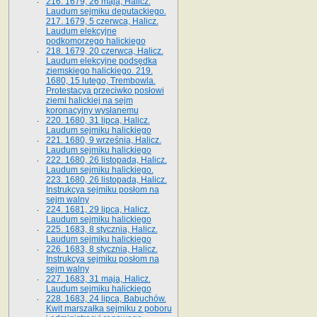
216. 1679, 26 maja, Halicz.
Laudum sejmiku deputackiego.
217. 1679, 5 czerwca, Halicz.
Laudum elekcyjne
podkomorzego halickiego
218. 1679, 20 czerwca, Halicz.
Laudum elekcyjne podsędka
ziemskiego halickiego. 219.
1680, 15 lutego, Trembowla.
Protestacya przeciwko posłowi
ziemi halickiej na sejm
koronacyjny wysłanemu
220. 1680, 31 lipca, Halicz.
Laudum sejmiku halickiego
221. 1680, 9 września, Halicz.
Laudum sejmiku halickiego
222. 1680, 26 listopada, Halicz.
Laudum sejmiku halickiego.
223. 1680, 26 listopada, Halicz.
Instrukcya sejmiku posłom na
sejm walny
224. 1681, 29 lipca, Halicz.
Laudum sejmiku halickiego
225. 1683, 8 stycznia, Halicz.
Laudum sejmiku halickiego
226. 1683, 8 stycznia, Halicz.
Instrukcya sejmiku posłom na
sejm walny
227. 1683, 31 maja, Halicz.
Laudum sejmiku halickiego
228. 1683, 24 lipca, Babuchów.
Kwit marszałka sejmiku z poboru