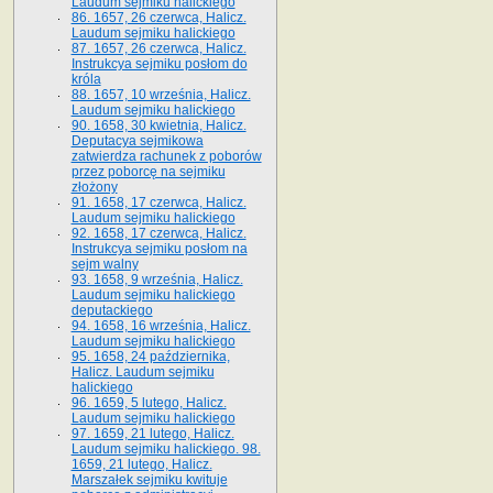
Laudum sejmiku halickiego
86. 1657, 26 czerwca, Halicz.
Laudum sejmiku halickiego
87. 1657, 26 czerwca, Halicz.
Instrukcya sejmiku posłom do
króla
88. 1657, 10 września, Halicz.
Laudum sejmiku halickiego
90. 1658, 30 kwietnia, Halicz.
Deputacya sejmikowa
zatwierdza rachunek z poborów
przez poborcę na sejmiku
złożony
91. 1658, 17 czerwca, Halicz.
Laudum sejmiku halickiego
92. 1658, 17 czerwca, Halicz.
Instrukcya sejmiku posłom na
sejm walny
93. 1658, 9 września, Halicz.
Laudum sejmiku halickiego
deputackiego
94. 1658, 16 września, Halicz.
Laudum sejmiku halickiego
95. 1658, 24 października,
Halicz. Laudum sejmiku
halickiego
96. 1659, 5 lutego, Halicz.
Laudum sejmiku halickiego
97. 1659, 21 lutego, Halicz.
Laudum sejmiku halickiego. 98.
1659, 21 lutego, Halicz.
Marszałek sejmiku kwituje