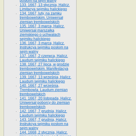
posłom na sejm walny
133. 1667, 13 stycznia, Halicz.
Limitacya sejmiku halickiego
134. 1667, luty, na zamku
trembowelskim. Uniwersał
ziemian trembowelskich
135. 1667, 3 marca, Halicz.
Uniwersał marszałka
ziemskiego o uchwałach
sejmiku halickiego
136. 1667, 3 marca, Halicz.
Instrukcya sejmiku posłom na
sejm walny
137. 1667, 2 czerwca, Halicz.
Laudum sejmiku halickiego
138. 1667, 27 lipca, w grodzie
trembowelskim. Manifestacya
ziemian trembowelskich
139. 1667, 13 września, Halicz.
Laudum sejmiku halickiego
140. 1667, 27 września,
Trembowla. Laudum ziemian
trembowelskich
141. 1667, 20 listopada, Halicz.
Uniwersał poborcy do ziemian
trembowelskich
142. 1667, 7 grudnia, Halicz.
Laudum sejmiku halickiego
143. 1667, 7 grudnia, Halicz.
Instrukcya sejmiku posłom na
sejm walny
144. 1668, 2 stycznia, Halicz.