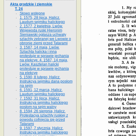
Akta grodzkie i ziemskie
T. 24
Słowo wstępne
1. 1575, 28 lipca, Halicz.
Laudum sejmiku halickiego
2. 1577, 2 kwietnia, Lwów.
Wojewoda ruski Hieronim
Sieniawski ogłasza uchwały
szlachty zebranej we Lwowie o
obronie ziemi przed Tatarami
3. 1587, 14 maja, Lwów.
Szlachta halicka i inna
protestuje w sprawie jechania
na elekcyę. 4. 1587, 14 maja,
Lwów. Kasztelan halicki
protestuje w sprawie jechania
na elekcyę
5. 1590, 8 lutego, Halicz.
Instrukcya sejmiku dana posłom
na sejm
6. 1591, 12 marca, Halicz.
Laudum sejmiku halickiego
7. 1592, 31 lipca, Halicz.
Instrukcya sejmiku halickiego
posłom na sejm walny
8. 1594, 26 sierpnia, Halicz.
Protestacya szlachty ruskiej z
powodu cofnięcia się przed
Tatarami
9. 1597, 7 stycznia, Halicz.
Instrukcya sejmiku halickiego