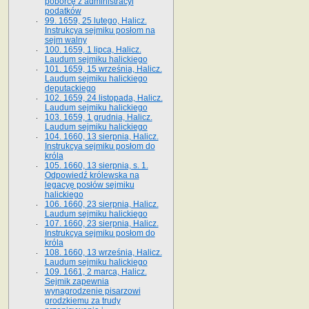
poborcę z administracyi
podatków
99. 1659, 25 lutego, Halicz.
Instrukcya sejmiku posłom na
sejm walny
100. 1659, 1 lipca, Halicz.
Laudum sejmiku halickiego
101. 1659, 15 września, Halicz.
Laudum sejmiku halickiego
deputackiego
102. 1659, 24 listopada, Halicz.
Laudum sejmiku halickiego
103. 1659, 1 grudnia, Halicz.
Laudum sejmiku halickiego
104. 1660, 13 sierpnia, Halicz.
Instrukcya sejmiku posłom do
króla
105. 1660, 13 sierpnia, s. 1.
Odpowiedź królewska na
legacyę posłów sejmiku
halickiego
106. 1660, 23 sierpnia, Halicz.
Laudum sejmiku halickiego
107. 1660, 23 sierpnia, Halicz.
Instrukcya sejmiku posłom do
króla
108. 1660, 13 września, Halicz.
Laudum sejmiku halickiego
109. 1661, 2 marca, Halicz.
Sejmik zapewnia
wynagrodzenie pisarzowi
grodzkiemu za trudy