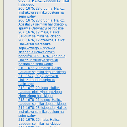
grudnia, Halicz. Laudum sejmiku
halickiego
205. 1675, 23 grudnia, Halicz.
Instrukcya sejmiku posłom na
sejm walny
206. 1675, 23 grudnia, Halicz.
Attestacya sejmiku halickiego w
sprawie Ordynacyi ostrogskiej
207. 1676, 12 maja, Halicz.
Laudum sejmiku halickiego
208. 1676, 12 czerwca, Halicz.
Uniwersał marszałka
sejmikowego w sprawie
składania uchwalonych
poborów. 209. 1676, 3 grudnia,
Halicz. Instrukcya sejmiku
posłom na sejm walny
210. 1677, 29 marca, Halicz.
Laudum sejmiku deputackiego
211. 1677, 20 (?) czerwca,
Halicz. Laudum sejmiku
halickiego
212. 1677, 20 lipca, Halicz.
Laudum elekcyjne sędziego
ziemskiego halickiego
213. 1678, 21 lutego, Halicz.
Laudum sejmiku deputackiego.
214. 1678, 28 listopada, Halicz.
Instrukcya sejmiku posłom na
sejm walny
215. 1679, 25 maja, Halicz.
Laudum sejmiku halickiego