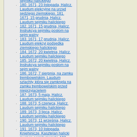
sejmiku halickiego
180. 1671, 23 listopada, Halicz.
Laudum elekcyjne na urząd
sędziego ziemskiego. 181.
1671, 15 grudnia, Halicz.
Laudum sejmiku halickiego
182. 1671, 15 grudnia, Halicz.
Instrukcya sejmiku posłom na
sejm walny
183. 1671, 17 grudnia, Halicz.
Laudum elekcyi podsędka
ziemskiego halickiego
184. 1672, 20 kwietnia, Halicz.
Laudum sejmiku halickiego
185. 1672, 20 kwietnia, Halicz.
Instrukcya sejmiku posłom na
sejm walny
186. 1672, 7 sierpnia, na zamku
trembowelskim. Laudum
szlachty, która się zamknęła na
zamku trembowelskim przed
nieprzyjacielem
187. 1673, 5 maja, Halicz.
Laudum sejmiku halickiego
188. 1673, 5 czerwca, Halicz.
Laudum sejmiku halickiego
189. 1673, 3 lipca, Halicz.
Laudum sejmiku halickiego
190. 1673, 11 września, Halicz.
Laudum sejmiku halickiego
191. 1673, 10 listopada,
Kniehinicze. Kasztelan halicki