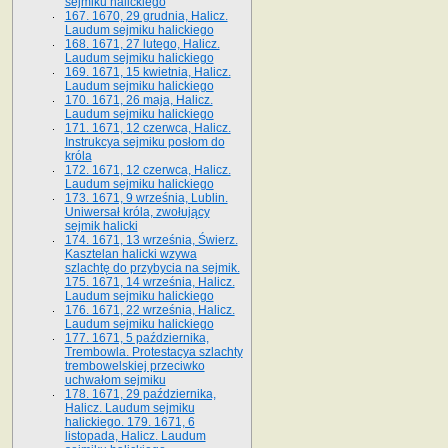
sejmiku halickiego
167. 1670, 29 grudnia, Halicz.
Laudum sejmiku halickiego
168. 1671, 27 lutego, Halicz.
Laudum sejmiku halickiego
169. 1671, 15 kwietnia, Halicz.
Laudum sejmiku halickiego
170. 1671, 26 maja, Halicz.
Laudum sejmiku halickiego
171. 1671, 12 czerwca, Halicz.
Instrukcya sejmiku posłom do
króla
172. 1671, 12 czerwca, Halicz.
Laudum sejmiku halickiego
173. 1671, 9 września, Lublin.
Uniwersał króla, zwołujący
sejmik halicki
174. 1671, 13 września, Świerz.
Kasztelan halicki wzywa
szlachtę do przybycia na sejmik.
175. 1671, 14 września, Halicz.
Laudum sejmiku halickiego
176. 1671, 22 września, Halicz.
Laudum sejmiku halickiego
177. 1671, 5 października,
Trembowla. Protestacya szlachty
trembowelskiej przeciwko
uchwałom sejmiku
178. 1671, 29 października,
Halicz. Laudum sejmiku
halickiego. 179. 1671, 6
listopada, Halicz. Laudum