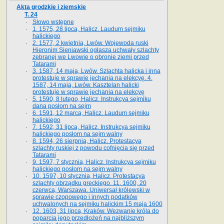
Akta grodzkie i ziemskie
T. 24
Słowo wstępne
1. 1575, 28 lipca, Halicz. Laudum sejmiku
halickiego
2. 1577, 2 kwietnia, Lwów. Wojewoda ruski
Hieronim Sieniawski ogłasza uchwały szlachty
zebranej we Lwowie o obronie ziemi przed
Tatarami
3. 1587, 14 maja, Lwów. Szlachta halicka i inna
protestuje w sprawie jechania na elekcyę. 4.
1587, 14 maja, Lwów. Kasztelan halicki
protestuje w sprawie jechania na elekcyę
5. 1590, 8 lutego, Halicz. Instrukcya sejmiku
dana posłom na sejm
6. 1591, 12 marca, Halicz. Laudum sejmiku
halickiego
7. 1592, 31 lipca, Halicz. Instrukcya sejmiku
halickiego posłom na sejm walny
8. 1594, 26 sierpnia, Halicz. Protestacya
szlachty ruskiej z powodu cofnięcia się przed
Tatarami
9. 1597, 7 stycznia, Halicz. Instrukcya sejmiku
halickiego posłom na sejm walny
10. 1597, 10 stycznia, Halicz. Protestacya
szlachty obrządku greckiego. 11. 1600, 20
czerwca, Warszawa. Uniwersał królewski w
sprawie czopowego i innych podatków
uchwalonych na sejmiku halickim 15 maja 1600
12. 1603, 31 lipca, Kraków. Wezwanie króla do
poparcia jego przedłożeń na najbliższym