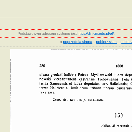
Podstawowym adresem systemu jest
https://dir.icm.edu.pl/pl/
.
«
poprzednia strona
·
pobierz skan
·
pobierz