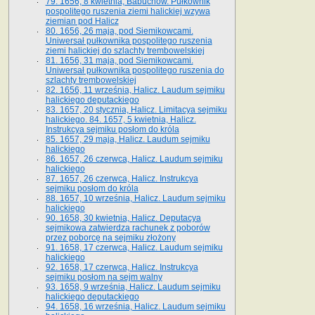
79. 1656, 8 kwietnia, Babuchów. Pułkownik
pospolitego ruszenia ziemi halickiej wzywa
ziemian pod Halicz
80. 1656, 26 maja, pod Siemikowcami.
Uniwersał pułkownika pospolitego ruszenia
ziemi halickiej do szlachty trembowelskiej
81. 1656, 31 maja, pod Siemikowcami.
Uniwersał pułkownika pospolitego ruszenia do
szlachty trembowelskiej
82. 1656, 11 września, Halicz. Laudum sejmiku
halickiego deputackiego
83. 1657, 20 stycznia, Halicz. Limitacya sejmiku
halickiego. 84. 1657, 5 kwietnia, Halicz.
Instrukcya sejmiku posłom do króla
85. 1657, 29 maja, Halicz. Laudum sejmiku
halickiego
86. 1657, 26 czerwca, Halicz. Laudum sejmiku
halickiego
87. 1657, 26 czerwca, Halicz. Instrukcya
sejmiku posłom do króla
88. 1657, 10 września, Halicz. Laudum sejmiku
halickiego
90. 1658, 30 kwietnia, Halicz. Deputacya
sejmikowa zatwierdza rachunek z poborów
przez poborcę na sejmiku złożony
91. 1658, 17 czerwca, Halicz. Laudum sejmiku
halickiego
92. 1658, 17 czerwca, Halicz. Instrukcya
sejmiku posłom na sejm walny
93. 1658, 9 września, Halicz. Laudum sejmiku
halickiego deputackiego
94. 1658, 16 września, Halicz. Laudum sejmiku