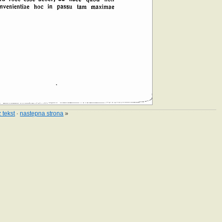
 tekst
·
następna strona
»