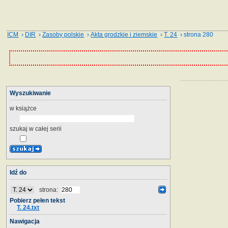
ICM
›
DIR
›
Zasoby polskie
›
Akta grodzkie i ziemskie
›
T. 24
› strona 280
Wyszukiwanie
w książce
szukaj w całej serii
Idź do
strona:
Pobierz pełen tekst
T. 24.txt
Nawigacja