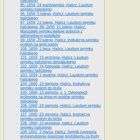
halickiego
95. 1658, 24 października, Halicz. Laudum
sejmiku halickiego
96. 1659, 5 lutego, Halicz. Laudum sejmiku
halickiego
97. 1659, 21 lutego, Halicz. Laudum sejmiku
halickiego. 98. 1659, 21 lutego, Halicz.
Marszałek sejmiku kwituje poborcę z
administracyi podatków
99. 1659, 25 lutego, Halicz. Instrukcya sejmiku
posłom na sejm walny
100. 1659, 1 lipca, Halicz. Laudum sejmiku
halickiego
101. 1659, 15 września, Halicz. Laudum
sejmiku halickiego deputackiego
102. 1659, 24 listopada, Halicz. Laudum
sejmiku halickiego
103. 1659, 1 grudnia, Halicz. Laudum sejmiku
halickiego
104. 1660, 13 sierpnia, Halicz. Instrukcya
sejmiku posłom do króla
105. 1660, 13 sierpnia, s. 1. Odpowiedź
królewska na legacyę posłów sejmiku
halickiego
106. 1660, 23 sierpnia, Halicz. Laudum sejmiku
halickiego
107. 1660, 23 sierpnia, Halicz. Instrukcya
sejmiku posłom do króla
108. 1660, 13 września, Halicz. Laudum
sejmiku halickiego
109. 1661, 2 marca, Halicz. Sejmik zapewnia
wynagrodzenie pisarzowi grodzkiemu za trudy