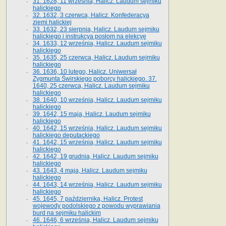
31. 1628, 11 września, Halicz. Laudum sejmiku
halickiego
32. 1632, 3 czerwca, Halicz. Konfederacya
ziemi halickiej
33. 1632, 23 sierpnia, Halicz. Laudum sejmiku
halickiego i instrukcya posłom na elekcyę
34. 1633, 12 września, Halicz. Laudum sejmiku
halickiego
35. 1635, 25 czerwca, Halicz. Laudum sejmiku
halickiego
36. 1636, 10 lutego, Halicz. Uniwersał
Zygmunta Świrskiego poborcy halickiego. 37.
1640, 25 czerwca, Halicz. Laudum sejmiku
halickiego
38. 1640, 10 września, Halicz. Laudum sejmiku
halickiego
39. 1642, 15 maja, Halicz. Laudum sejmiku
halickiego
40. 1642, 15 września, Halicz. Laudum sejmiku
halickiego deputackiego
41. 1642, 15 września, Halicz. Laudum sejmiku
halickiego
42. 1642, 19 grudnia, Halicz. Laudum sejmiku
halickiego
43. 1643, 4 maja, Halicz. Laudum sejmiku
halickiego
44. 1643, 14 września, Halicz. Laudum sejmiku
halickiego
45. 1645, 7 października, Halicz. Protest
wojewody podolskiego z powodu wyprawiania
burd na sejmiku halickim
46. 1646, 6 września, Halicz. Laudum sejmiku