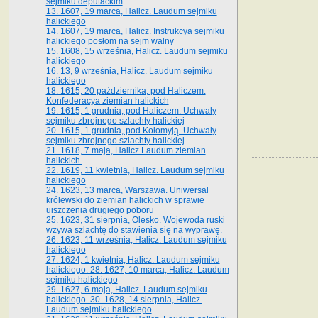
sejmiku deputackim
13. 1607, 19 marca, Halicz. Laudum sejmiku
halickiego
14. 1607, 19 marca, Halicz. Instrukcya sejmiku
halickiego posłom na sejm walny
15. 1608, 15 września, Halicz. Laudum sejmiku
halickiego
16. 13, 9 września, Halicz. Laudum sejmiku
halickiego
18. 1615, 20 października, pod Haliczem.
Konfederacya ziemian halickich
19. 1615, 1 grudnia, pod Haliczem. Uchwały
sejmiku zbrojnego szlachty halickiej
20. 1615, 1 grudnia, pod Kołomyją. Uchwały
sejmiku zbrojnego szlachty halickiej
21. 1618, 7 maja, Halicz Laudum ziemian
halickich.
22. 1619, 11 kwietnia, Halicz. Laudum sejmiku
halickiego
24. 1623, 13 marca, Warszawa. Uniwersał
królewski do ziemian halickich w sprawie
uiszczenia drugiego poboru
25. 1623, 31 sierpnia, Olesko. Wojewoda ruski
wzywa szlachtę do stawienia się na wyprawę.
26. 1623, 11 września, Halicz. Laudum sejmiku
halickiego
27. 1624, 1 kwietnia, Halicz. Laudum sejmiku
halickiego. 28. 1627, 10 marca, Halicz. Laudum
sejmiku halickiego
29. 1627, 6 maja, Halicz. Laudum sejmiku
halickiego. 30. 1628, 14 sierpnia, Halicz.
Laudum sejmiku halickiego