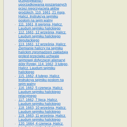
przepisywania i
uporządkowania poszarpanych
przez nieprzyjaciela aktów
grodzkich. 110. 1661, 21 maja,
Halicz. Instrukcya sejmiku
posłom na sejm walny
111. 1661, 8 sierpnia, Halicz.
Laudum sejmiku halickiego
112. 1661, 12 września, Halicz.
Laudum sejmiku halickiego
deputackiego
113. 1661, 12 września, Halicz.
Ziemianie haliccy na sejmiku
halickim zgromadzeni zakładają
protest przeciwko uchwale
sejmowej dotyczącej alienacyi
dóbr Rzptej. 114. 1662, 3 lutego,
Halicz. Laudum sejmiku
halickiego
115. 1662, 4 lutego, Halicz.
Instrukcya sejmiku posłom na
sejm walny
116. 1662, 5 czerwca, Halicz.
Laudum sejmiku halickiego
relacyjnego
117. 1662, 7 lipca, Halicz.
Laudum sejmiku halickiego
118. 1663, 10 września, Halicz.
Laudum sejmiku halickiego
119. 1663, 11 września, Halicz.
Laudum sejmiku halickiego
120. 1664, 4 czerwca, Halicz.