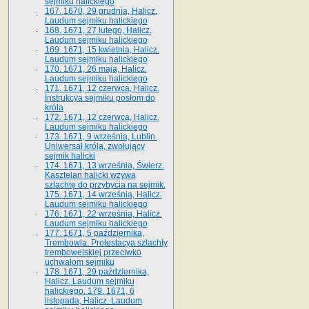
sejmiku halickiego
167. 1670, 29 grudnia, Halicz.
Laudum sejmiku halickiego
168. 1671, 27 lutego, Halicz.
Laudum sejmiku halickiego
169. 1671, 15 kwietnia, Halicz.
Laudum sejmiku halickiego
170. 1671, 26 maja, Halicz.
Laudum sejmiku halickiego
171. 1671, 12 czerwca, Halicz.
Instrukcya sejmiku posłom do
króla
172. 1671, 12 czerwca, Halicz.
Laudum sejmiku halickiego
173. 1671, 9 września, Lublin.
Uniwersał króla, zwołujący
sejmik halicki
174. 1671, 13 września, Świerz.
Kasztelan halicki wzywa
szlachtę do przybycia na sejmik.
175. 1671, 14 września, Halicz.
Laudum sejmiku halickiego
176. 1671, 22 września, Halicz.
Laudum sejmiku halickiego
177. 1671, 5 października,
Trembowla. Protestacya szlachty
trembowelskiej przeciwko
uchwałom sejmiku
178. 1671, 29 października,
Halicz. Laudum sejmiku
halickiego. 179. 1671, 6
listopada, Halicz. Laudum