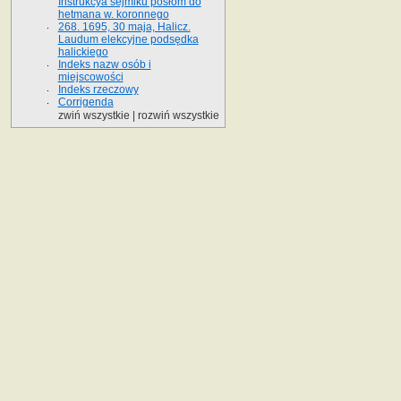
Instrukcya sejmiku posłom do
hetmana w. koronnego
268. 1695, 30 maja, Halicz.
Laudum elekcyjne podsędka
halickiego
Indeks nazw osób i
miejscowości
Indeks rzeczowy
Corrigenda
zwiń wszystkie
|
rozwiń wszystkie