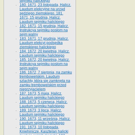
sejmiku halickiego
180. 1671, 23 listopada, Halicz.
Laudum elekcyjne na urząd
sędziego ziemskiego. 181.
1671, 15 grudnia, Halicz.
Laudum sejmiku halickiego
182. 1671, 15 grudnia, Halicz.
Instrukcya sejmiku posłom na
sejm walny
183. 1671, 17 grudnia, Halicz.
Laudum elekcyi podsędka
ziemskiego halickiego
184. 1672, 20 kwietnia, Halicz.
Laudum sejmiku halickiego
185. 1672, 20 kwietnia, Halicz.
Instrukcya sejmiku posłom na
sejm walny
186. 1672, 7 sierpnia, na zamku
trembowelskim. Laudum
szlachty, która się zamknęła na
zamku trembowelskim przed
nieprzyjacielem
187. 1673, 5 maja, Halicz.
Laudum sejmiku halickiego
188. 1673, 5 czerwca, Halicz.
Laudum sejmiku halickiego
189. 1673, 3 lipca, Halicz.
Laudum sejmiku halickiego
190. 1673, 11 września, Halicz.
Laudum sejmiku halickiego
191. 1673, 10 listopada,
Kniehinicze. Kasztelan halicki