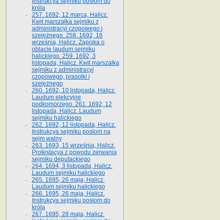
Instrukcya sejmiku posłom do
króla
257. 1692, 12 marca, Halicz.
Kwit marszałka sejmiku z
administracyi czopowego i
szelężnego. 258. 1692, 16
września, Halicz. Zapiska o
oblacie laudum sejmiku
halickiego. 259. 1692, 3
listopada, Halicz. Kwit marszałka
sejmiku z administracyi
czopowego, prasołki i
szelężnego
260. 1692, 10 listopada, Halicz.
Laudum elekcyjne
podkomorzego. 261. 1692, 12
listopada, Halicz. Laudum
sejmiku halickiego
262. 1692, 12 listopada, Halicz.
Instrukcya sejmiku posłom na
sejm walny
263. 1693, 15 września, Halicz.
Protestacya z powodu zerwania
sejmiku deputackiego
264. 1694, 3 listopada, Halicz.
Laudum sejmiku halickiego
265. 1695, 26 maja, Halicz.
Laudum sejmiku halickiego
266. 1695, 26 maja, Halicz.
Instrukcya sejmiku posłom do
króla
267. 1695, 28 maja, Halicz.