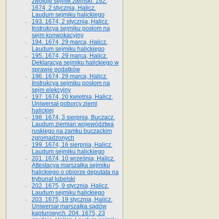
zwołuje sejmik ziemski. 192.
1674, 2 stycznia, Halicz.
Laudum sejmiku halickiego
193. 1674, 2 stycznia, Halicz.
Instrukcya sejmiku posłom na
sejm konwokacyjny
194. 1674, 29 marca, Halicz.
Laudum sejmiku halickiego
195. 1674, 29 marca, Halicz.
Deklaracya sejmiku halickiego w
sprawie podatków
196. 1674, 29 marca, Halicz.
Instrukcya sejmiku posłom na
sejm elekcyjny
197. 1674, 20 kwietnia, Halicz.
Uniwersał poborcy ziemi
halickiej
198. 1674, 3 sierpnia, Buczacz.
Laudum ziemian województwa
ruskiego na zamku buczackim
zgromadzonych
199. 1674, 16 sierpnia, Halicz.
Laudum sejmiku halickiego
201. 1674, 10 września, Halicz.
Attestacya marszałka sejmiku
halickiego o obiorze deputata na
trybunał lubelski
202. 1675, 9 stycznia, Halicz.
Laudum sejmiku halickiego
203. 1675, 19 stycznia, Halicz.
Uniwersał marszałka sądów
kapturowych. 204. 1675, 23