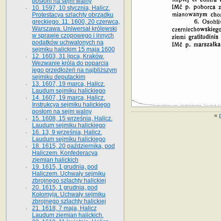
posłom na sejm walny
10. 1597, 10 stycznia, Halicz.
Protestacya szlachty obrządku
greckiego. 11. 1600, 20 czerwca,
Warszawa. Uniwersał królewski
w sprawie czopowego i innych
podatków uchwalonych na
sejmiku halickim 15 maja 1600
12. 1603, 31 lipca, Kraków.
Wezwanie króla do poparcia
jego przedłożeń na najbliższym
sejmiku deputackim
13. 1607, 19 marca, Halicz.
Laudum sejmiku halickiego
14. 1607, 19 marca, Halicz.
Instrukcya sejmiku halickiego
posłom na sejm walny
«
15. 1608, 15 września, Halicz.
Laudum sejmiku halickiego
16. 13, 9 września, Halicz.
Laudum sejmiku halickiego
18. 1615, 20 października, pod
Haliczem. Konfederacya
ziemian halickich
19. 1615, 1 grudnia, pod
Haliczem. Uchwały sejmiku
zbrojnego szlachty halickiej
20. 1615, 1 grudnia, pod
Kołomyją. Uchwały sejmiku
zbrojnego szlachty halickiej
21. 1618, 7 maja, Halicz
Laudum ziemian halickich.