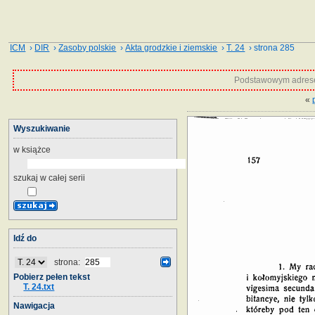
ICM
›
DIR
›
Zasoby polskie
›
Akta grodzkie i ziemskie
›
T. 24
› strona 285
Podstawowym adrese
«
Wyszukiwanie
w książce
szukaj w całej serii
Idź do
strona:
Pobierz pełen tekst
T. 24.txt
Nawigacja