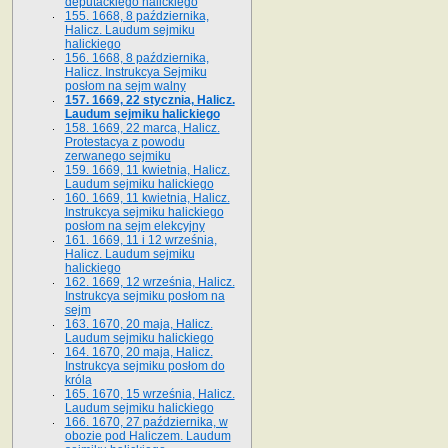
deputackiego halickiego
155. 1668, 8 października,
Halicz. Laudum sejmiku
halickiego
156. 1668, 8 października,
Halicz. Instrukcya Sejmiku
posłom na sejm walny
157. 1669, 22 stycznia, Halicz.
Laudum sejmiku halickiego
158. 1669, 22 marca, Halicz.
Protestacya z powodu
zerwanego sejmiku
159. 1669, 11 kwietnia, Halicz.
Laudum sejmiku halickiego
160. 1669, 11 kwietnia, Halicz.
Instrukcya sejmiku halickiego
posłom na sejm elekcyjny
161. 1669, 11 i 12 września,
Halicz. Laudum sejmiku
halickiego
162. 1669, 12 września, Halicz.
Instrukcya sejmiku posłom na
sejm
163. 1670, 20 maja, Halicz.
Laudum sejmiku halickiego
164. 1670, 20 maja, Halicz.
Instrukcya sejmiku posłom do
króla
165. 1670, 15 września, Halicz.
Laudum sejmiku halickiego
166. 1670, 27 października, w
obozie pod Haliczem. Laudum