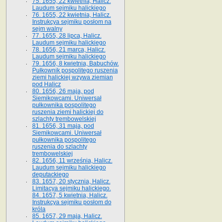
75. 1655, 22 kwietnia, Halicz.
Laudum sejmiku halickiego
76. 1655, 22 kwietnia, Halicz.
Instrukcya sejmiku posłom na
sejm walny
77. 1655, 28 lipca, Halicz.
Laudum sejmiku halickiego
78. 1656, 21 marca, Halicz.
Laudum sejmiku halickiego
79. 1656, 8 kwietnia, Babuchów.
Pułkownik pospolitego ruszenia
ziemi halickiej wzywa ziemian
pod Halicz
80. 1656, 26 maja, pod
Siemikowcami. Uniwersał
pułkownika pospolitego
ruszenia ziemi halickiej do
szlachty trembowelskiej
81. 1656, 31 maja, pod
Siemikowcami. Uniwersał
pułkownika pospolitego
ruszenia do szlachty
trembowelskiej
82. 1656, 11 września, Halicz.
Laudum sejmiku halickiego
deputackiego
83. 1657, 20 stycznia, Halicz.
Limitacya sejmiku halickiego.
84. 1657, 5 kwietnia, Halicz.
Instrukcya sejmiku posłom do
króla
85. 1657, 29 maja, Halicz.