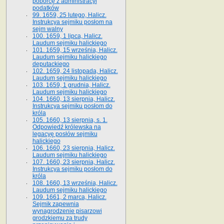
poborcę z administracyi
podatków
99. 1659, 25 lutego, Halicz.
Instrukcya sejmiku posłom na
sejm walny
100. 1659, 1 lipca, Halicz.
Laudum sejmiku halickiego
101. 1659, 15 września, Halicz.
Laudum sejmiku halickiego
deputackiego
102. 1659, 24 listopada, Halicz.
Laudum sejmiku halickiego
103. 1659, 1 grudnia, Halicz.
Laudum sejmiku halickiego
104. 1660, 13 sierpnia, Halicz.
Instrukcya sejmiku posłom do
króla
105. 1660, 13 sierpnia, s. 1.
Odpowiedź królewska na
legacyę posłów sejmiku
halickiego
106. 1660, 23 sierpnia, Halicz.
Laudum sejmiku halickiego
107. 1660, 23 sierpnia, Halicz.
Instrukcya sejmiku posłom do
króla
108. 1660, 13 września, Halicz.
Laudum sejmiku halickiego
109. 1661, 2 marca, Halicz.
Sejmik zapewnia
wynagrodzenie pisarzowi
grodzkiemu za trudy