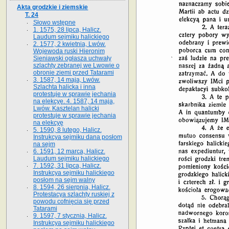
Akta grodzkie i ziemskie
T. 24
Słowo wstępne
1. 1575, 28 lipca, Halicz.
Laudum sejmiku halickiego
2. 1577, 2 kwietnia, Lwów.
Wojewoda ruski Hieronim
Sieniawski ogłasza uchwały
szlachty zebranej we Lwowie o
obronie ziemi przed Tatarami
3. 1587, 14 maja, Lwów.
Szlachta halicka i inna
protestuje w sprawie jechania
na elekcyę. 4. 1587, 14 maja,
Lwów. Kasztelan halicki
protestuje w sprawie jechania
na elekcyę
5. 1590, 8 lutego, Halicz.
Instrukcya sejmiku dana posłom
na sejm
6. 1591, 12 marca, Halicz.
Laudum sejmiku halickiego
7. 1592, 31 lipca, Halicz.
Instrukcya sejmiku halickiego
posłom na sejm walny
8. 1594, 26 sierpnia, Halicz.
Protestacya szlachty ruskiej z
powodu cofnięcia się przed
Tatarami
9. 1597, 7 stycznia, Halicz.
Instrukcya sejmiku halickiego