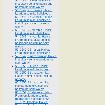
50. 1647, 4 kwietnia, Halicz.
Instrukcya sejmiku halickiego
postom na sejm walny
51. 1647, 25 czerwca, Halicz.
Laudum sejmiku halickiego
52. 1648, 17 czerwca, Halicz.
Laudum sejmiku halickiego i
instrukcya postom na sejm
walny
53. 1648, 20 sierpnia, Halicz.
Laudum sejmiku halickiego
54. 1649, 4 stycznia, Halicz.
Fragment instrukcyi sejmiku
halickiego postom na sejm
walny
55. 1649, 15 marca, Halicz.
Laudum sejmiku halickiego
57. 1649, 6 października, Halicz.
Instrukcya sejmiku postom na
sejm walny
58. 1650, 3 lutego, Halicz.
Laudum sejmikuhalickiego
59. 1650, 31 października,
Halicz. Sejmik halicki kwituje
poborcę
60. 1650, 31 października,
Halicz. Instrukcya sejmiku
postom na sejm walny
61. 1651, 16 stycznia, Halicz.
Fragment laudum sejmiku
relacyjnego halickiego. 62.
1651, 20 kwietnia, Halicz.