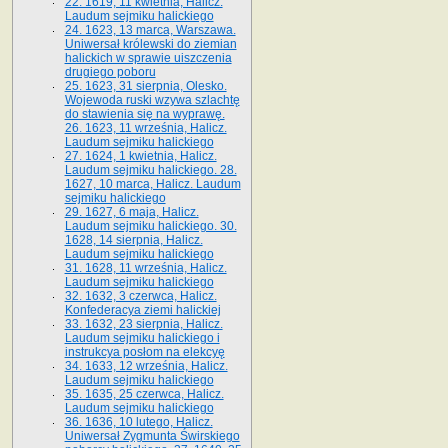
22. 1619, 11 kwietnia, Halicz.
Laudum sejmiku halickiego
24. 1623, 13 marca, Warszawa.
Uniwersał królewski do ziemian
halickich w sprawie uiszczenia
drugiego poboru
25. 1623, 31 sierpnia, Olesko.
Wojewoda ruski wzywa szlachtę
do stawienia się na wyprawę.
26. 1623, 11 września, Halicz.
Laudum sejmiku halickiego
27. 1624, 1 kwietnia, Halicz.
Laudum sejmiku halickiego. 28.
1627, 10 marca, Halicz. Laudum
sejmiku halickiego
29. 1627, 6 maja, Halicz.
Laudum sejmiku halickiego. 30.
1628, 14 sierpnia, Halicz.
Laudum sejmiku halickiego
31. 1628, 11 września, Halicz.
Laudum sejmiku halickiego
32. 1632, 3 czerwca, Halicz.
Konfederacya ziemi halickiej
33. 1632, 23 sierpnia, Halicz.
Laudum sejmiku halickiego i
instrukcya posłom na elekcyę
34. 1633, 12 września, Halicz.
Laudum sejmiku halickiego
35. 1635, 25 czerwca, Halicz.
Laudum sejmiku halickiego
36. 1636, 10 lutego, Halicz.
Uniwersał Zygmunta Świrskiego