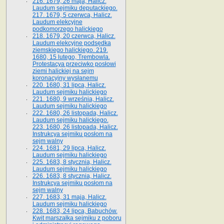
216. 1679, 26 maja, Halicz.
Laudum sejmiku deputackiego.
217. 1679, 5 czerwca, Halicz.
Laudum elekcyjne
podkomorzego halickiego
218. 1679, 20 czerwca, Halicz.
Laudum elekcyjne podsędka
ziemskiego halickiego. 219.
1680, 15 lutego, Trembowla.
Protestacya przeciwko posłowi
ziemi halickiej na sejm
koronacyjny wysłanemu
220. 1680, 31 lipca, Halicz.
Laudum sejmiku halickiego
221. 1680, 9 września, Halicz.
Laudum sejmiku halickiego
222. 1680, 26 listopada, Halicz.
Laudum sejmiku halickiego.
223. 1680, 26 listopada, Halicz.
Instrukcya sejmiku posłom na
sejm walny
224. 1681, 29 lipca, Halicz.
Laudum sejmiku halickiego
225. 1683, 8 stycznia, Halicz.
Laudum sejmiku halickiego
226. 1683, 8 stycznia, Halicz.
Instrukcya sejmiku posłom na
sejm walny
227. 1683, 31 maja, Halicz.
Laudum sejmiku halickiego
228. 1683, 24 lipca, Babuchów.
Kwit marszałka sejmiku z poboru