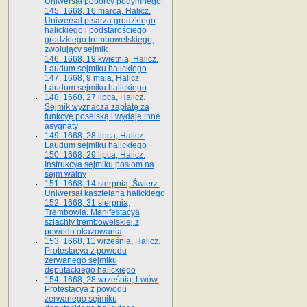
Uniwersał poborcy podymnego.
145. 1668, 16 marca, Halicz.
Uniwersał pisarza grodzkiego
halickiego i podstarościego
grodzkiego trembowelskiego,
zwołujący sejmik
146. 1668, 19 kwietnia, Halicz.
Laudum sejmiku halickiego
147. 1668, 9 maja, Halicz.
Laudum sejmiku halickiego
148. 1668, 27 lipca, Halicz.
Sejmik wyznacza zapłatę za
funkcyę poselską i wydaje inne
asygnaty
149. 1668, 28 lipca, Halicz.
Laudum sejmiku halickiego
150. 1668, 29 lipca, Halicz.
Instrukcya sejmiku posłom na
sejm walny
151. 1668, 14 sierpnia, Świerz.
Uniwersał kasztelana halickiego
152. 1668, 31 sierpnia,
Trembowla. Manifestacya
szlachty trembowelskiej z
powodu okazowania
153. 1668, 11 września, Halicz.
Protestacya z powodu
zerwanego sejmiku
deputackiego halickiego
154. 1668, 28 września, Lwów.
Protestacya z powodu
zerwanego sejmiku