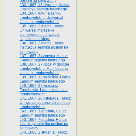
posłom na sejm walny
133. 1667, 13 stycznia, Halicz.
Limitacya sejmiku halickiego
134. 1667, luty, na zamku
trembowelskim. Uniwersał
ziemian trembowelskich
135. 1667, 3 marca, Halicz.
Uniwersał marszałka
ziemskiego o uchwałach
sejmiku halickiego
136. 1667, 3 marca, Halicz.
Instrukcya sejmiku posłom na
sejm walny
137. 1667, 2 czerwca, Halicz.
Laudum sejmiku halickiego
138. 1667, 27 lipca, w grodzie
trembowelskim. Manifestacya
ziemian trembowelskich
139. 1667, 13 września, Halicz.
Laudum sejmiku halickiego
140. 1667, 27 września,
Trembowla. Laudum ziemian
trembowelskich
141. 1667, 20 listopada, Halicz.
Uniwersał poborcy do ziemian
trembowelskich
142. 1667, 7 grudnia, Halicz.
Laudum sejmiku halickiego
143. 1667, 7 grudnia, Halicz.
Instrukcya sejmiku posłom na
sejm walny
144. 1668, 2 stycznia, Halicz.