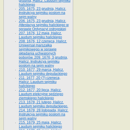
grudnia, Halicz. Laudum sejmiku
halickiego
205. 1675, 23 grudnia, Halicz.
Instrukcya sejmiku posłom na
sejm walny
206. 1675, 23 grudnia, Halicz.
Attestacya sejmiku halickiego w
sprawie Ordynacyi ostrogskiej
207. 1676, 12 maja, Halicz.
Laudum sejmiku halickiego
208. 1676, 12 czerwca, Halicz.
Uniwersał marszałka
sejmikowego w sprawie
składania uchwalonych
poborów. 209. 1676, 3 grudnia,
Halicz. Instrukcya sejmiku
posłom na sejm walny
210. 1677, 29 marca, Halicz.
Laudum sejmiku deputackiego
211. 1677, 20 (?) czerwca,
Halicz. Laudum sejmiku
halickiego
212. 1677, 20 lipca, Halicz.
Laudum elekcyjne sędziego
ziemskiego halickiego
213. 1678, 21 lutego, Halicz.
Laudum sejmiku deputackiego.
214. 1678, 28 listopada, Halicz.
Instrukcya sejmiku posłom na
sejm walny
215. 1679, 25 maja, Halicz.
Laudum sejmiku halickiego