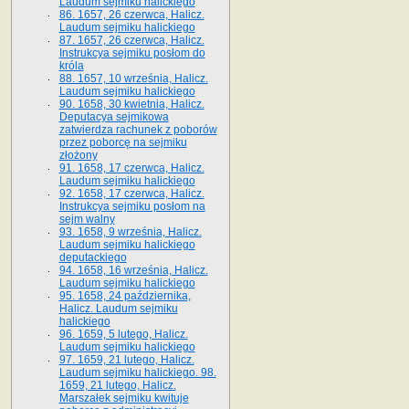
Laudum sejmiku halickiego
86. 1657, 26 czerwca, Halicz.
Laudum sejmiku halickiego
87. 1657, 26 czerwca, Halicz.
Instrukcya sejmiku posłom do
króla
88. 1657, 10 września, Halicz.
Laudum sejmiku halickiego
90. 1658, 30 kwietnia, Halicz.
Deputacya sejmikowa
zatwierdza rachunek z poborów
przez poborcę na sejmiku
złożony
91. 1658, 17 czerwca, Halicz.
Laudum sejmiku halickiego
92. 1658, 17 czerwca, Halicz.
Instrukcya sejmiku posłom na
sejm walny
93. 1658, 9 września, Halicz.
Laudum sejmiku halickiego
deputackiego
94. 1658, 16 września, Halicz.
Laudum sejmiku halickiego
95. 1658, 24 października,
Halicz. Laudum sejmiku
halickiego
96. 1659, 5 lutego, Halicz.
Laudum sejmiku halickiego
97. 1659, 21 lutego, Halicz.
Laudum sejmiku halickiego. 98.
1659, 21 lutego, Halicz.
Marszałek sejmiku kwituje