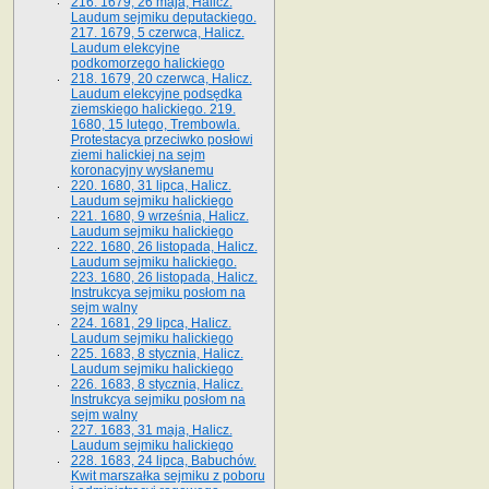
216. 1679, 26 maja, Halicz.
Laudum sejmiku deputackiego.
217. 1679, 5 czerwca, Halicz.
Laudum elekcyjne
podkomorzego halickiego
218. 1679, 20 czerwca, Halicz.
Laudum elekcyjne podsędka
ziemskiego halickiego. 219.
1680, 15 lutego, Trembowla.
Protestacya przeciwko posłowi
ziemi halickiej na sejm
koronacyjny wysłanemu
220. 1680, 31 lipca, Halicz.
Laudum sejmiku halickiego
221. 1680, 9 września, Halicz.
Laudum sejmiku halickiego
222. 1680, 26 listopada, Halicz.
Laudum sejmiku halickiego.
223. 1680, 26 listopada, Halicz.
Instrukcya sejmiku posłom na
sejm walny
224. 1681, 29 lipca, Halicz.
Laudum sejmiku halickiego
225. 1683, 8 stycznia, Halicz.
Laudum sejmiku halickiego
226. 1683, 8 stycznia, Halicz.
Instrukcya sejmiku posłom na
sejm walny
227. 1683, 31 maja, Halicz.
Laudum sejmiku halickiego
228. 1683, 24 lipca, Babuchów.
Kwit marszałka sejmiku z poboru