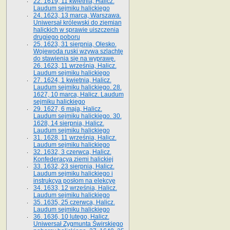
22. 1619, 11 kwietnia, Halicz.
Laudum sejmiku halickiego
24. 1623, 13 marca, Warszawa.
Uniwersał królewski do ziemian
halickich w sprawie uiszczenia
drugiego poboru
25. 1623, 31 sierpnia, Olesko.
Wojewoda ruski wzywa szlachtę
do stawienia się na wyprawę.
26. 1623, 11 września, Halicz.
Laudum sejmiku halickiego
27. 1624, 1 kwietnia, Halicz.
Laudum sejmiku halickiego. 28.
1627, 10 marca, Halicz. Laudum
sejmiku halickiego
29. 1627, 6 maja, Halicz.
Laudum sejmiku halickiego. 30.
1628, 14 sierpnia, Halicz.
Laudum sejmiku halickiego
31. 1628, 11 września, Halicz.
Laudum sejmiku halickiego
32. 1632, 3 czerwca, Halicz.
Konfederacya ziemi halickiej
33. 1632, 23 sierpnia, Halicz.
Laudum sejmiku halickiego i
instrukcya posłom na elekcyę
34. 1633, 12 września, Halicz.
Laudum sejmiku halickiego
35. 1635, 25 czerwca, Halicz.
Laudum sejmiku halickiego
36. 1636, 10 lutego, Halicz.
Uniwersał Zygmunta Świrskiego