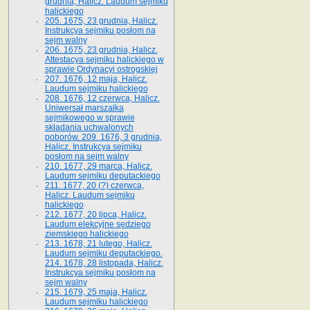
grudnia, Halicz. Laudum sejmiku
halickiego
205. 1675, 23 grudnia, Halicz.
Instrukcya sejmiku posłom na
sejm walny
206. 1675, 23 grudnia, Halicz.
Attestacya sejmiku halickiego w
sprawie Ordynacyi ostrogskiej
207. 1676, 12 maja, Halicz.
Laudum sejmiku halickiego
208. 1676, 12 czerwca, Halicz.
Uniwersał marszałka
sejmikowego w sprawie
składania uchwalonych
poborów. 209. 1676, 3 grudnia,
Halicz. Instrukcya sejmiku
posłom na sejm walny
210. 1677, 29 marca, Halicz.
Laudum sejmiku deputackiego
211. 1677, 20 (?) czerwca,
Halicz. Laudum sejmiku
halickiego
212. 1677, 20 lipca, Halicz.
Laudum elekcyjne sędziego
ziemskiego halickiego
213. 1678, 21 lutego, Halicz.
Laudum sejmiku deputackiego.
214. 1678, 28 listopada, Halicz.
Instrukcya sejmiku posłom na
sejm walny
215. 1679, 25 maja, Halicz.
Laudum sejmiku halickiego