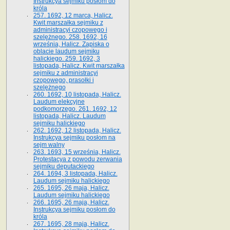
Instrukcya sejmiku posłom do
króla
257. 1692, 12 marca, Halicz.
Kwit marszałka sejmiku z
administracyi czopowego i
szelężnego. 258. 1692, 16
września, Halicz. Zapiska o
oblacie laudum sejmiku
halickiego. 259. 1692, 3
listopada, Halicz. Kwit marszałka
sejmiku z administracyi
czopowego, prasołki i
szelężnego
260. 1692, 10 listopada, Halicz.
Laudum elekcyjne
podkomorzego. 261. 1692, 12
listopada, Halicz. Laudum
sejmiku halickiego
262. 1692, 12 listopada, Halicz.
Instrukcya sejmiku posłom na
sejm walny
263. 1693, 15 września, Halicz.
Protestacya z powodu zerwania
sejmiku deputackiego
264. 1694, 3 listopada, Halicz.
Laudum sejmiku halickiego
265. 1695, 26 maja, Halicz.
Laudum sejmiku halickiego
266. 1695, 26 maja, Halicz.
Instrukcya sejmiku posłom do
króla
267. 1695, 28 maja, Halicz.