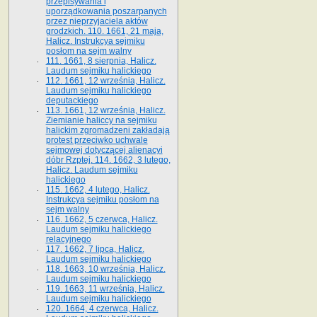
przepisywania i
uporządkowania poszarpanych
przez nieprzyjaciela aktów
grodzkich. 110. 1661, 21 maja,
Halicz. Instrukcya sejmiku
posłom na sejm walny
111. 1661, 8 sierpnia, Halicz.
Laudum sejmiku halickiego
112. 1661, 12 września, Halicz.
Laudum sejmiku halickiego
deputackiego
113. 1661, 12 września, Halicz.
Ziemianie haliccy na sejmiku
halickim zgromadzeni zakładają
protest przeciwko uchwale
sejmowej dotyczącej alienacyi
dóbr Rzptej. 114. 1662, 3 lutego,
Halicz. Laudum sejmiku
halickiego
115. 1662, 4 lutego, Halicz.
Instrukcya sejmiku posłom na
sejm walny
116. 1662, 5 czerwca, Halicz.
Laudum sejmiku halickiego
relacyjnego
117. 1662, 7 lipca, Halicz.
Laudum sejmiku halickiego
118. 1663, 10 września, Halicz.
Laudum sejmiku halickiego
119. 1663, 11 września, Halicz.
Laudum sejmiku halickiego
120. 1664, 4 czerwca, Halicz.