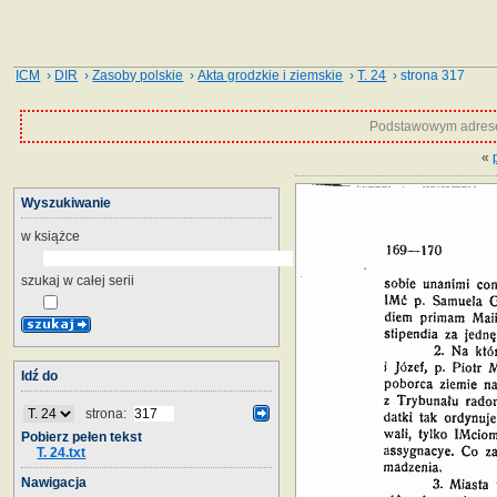
ICM
›
DIR
›
Zasoby polskie
›
Akta grodzkie i ziemskie
›
T. 24
› strona 317
Podstawowym adrese
«
Wyszukiwanie
w książce
szukaj w całej serii
Idź do
strona:
Pobierz pełen tekst
T. 24.txt
Nawigacja