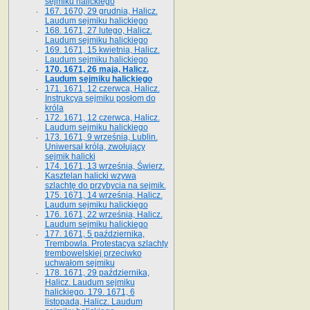
sejmiku halickiego
167. 1670, 29 grudnia, Halicz.
Laudum sejmiku halickiego
168. 1671, 27 lutego, Halicz.
Laudum sejmiku halickiego
169. 1671, 15 kwietnia, Halicz.
Laudum sejmiku halickiego
170. 1671, 26 maja, Halicz.
Laudum sejmiku halickiego
171. 1671, 12 czerwca, Halicz.
Instrukcya sejmiku posłom do
króla
172. 1671, 12 czerwca, Halicz.
Laudum sejmiku halickiego
173. 1671, 9 września, Lublin.
Uniwersał króla, zwołujący
sejmik halicki
174. 1671, 13 września, Świerz.
Kasztelan halicki wzywa
szlachtę do przybycia na sejmik.
175. 1671, 14 września, Halicz.
Laudum sejmiku halickiego
176. 1671, 22 września, Halicz.
Laudum sejmiku halickiego
177. 1671, 5 października,
Trembowla. Protestacya szlachty
trembowelskiej przeciwko
uchwałom sejmiku
178. 1671, 29 października,
Halicz. Laudum sejmiku
halickiego. 179. 1671, 6
listopada, Halicz. Laudum