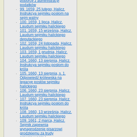
poborcę z administracyi
podatków
99. 1659, 25 lutego, Halicz.
Instrukcya sejmiku posłom na
sejm walny
100. 1659, 1 lipca, Halicz.
Laudum sejmiku halickiego
101. 1659, 15 września, Halicz.
Laudum sejmiku halickiego
deputackiego
102. 1659, 24 listopada, Halicz.
Laudum sejmiku halickiego
103. 1659, 1 grudnia, Halicz.
Laudum sejmiku halickiego
104. 1660, 13 sierpnia, Halicz.
Instrukcya sejmiku posłom do
króla
105. 1660, 13 sierpnia, s. 1.
Odpowiedź królewska na
legacyę posłów sejmiku
halickiego
106. 1660, 23 sierpnia, Halicz.
Laudum sejmiku halickiego
107. 1660, 23 sierpnia, Halicz.
Instrukcya sejmiku posłom do
króla
108. 1660, 13 września, Halicz.
Laudum sejmiku halickiego
109. 1661, 2 marca, Halicz.
Sejmik zapewnia
wynagrodzenie pisarzowi
grodzkiemu za trudy