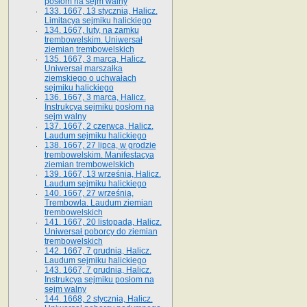
posłom na sejm walny
133. 1667, 13 stycznia, Halicz.
Limitacya sejmiku halickiego
134. 1667, luty, na zamku
trembowelskim. Uniwersał
ziemian trembowelskich
135. 1667, 3 marca, Halicz.
Uniwersał marszałka
ziemskiego o uchwałach
sejmiku halickiego
136. 1667, 3 marca, Halicz.
Instrukcya sejmiku posłom na
sejm walny
137. 1667, 2 czerwca, Halicz.
Laudum sejmiku halickiego
138. 1667, 27 lipca, w grodzie
trembowelskim. Manifestacya
ziemian trembowelskich
139. 1667, 13 września, Halicz.
Laudum sejmiku halickiego
140. 1667, 27 września,
Trembowla. Laudum ziemian
trembowelskich
141. 1667, 20 listopada, Halicz.
Uniwersał poborcy do ziemian
trembowelskich
142. 1667, 7 grudnia, Halicz.
Laudum sejmiku halickiego
143. 1667, 7 grudnia, Halicz.
Instrukcya sejmiku posłom na
sejm walny
144. 1668, 2 stycznia, Halicz.