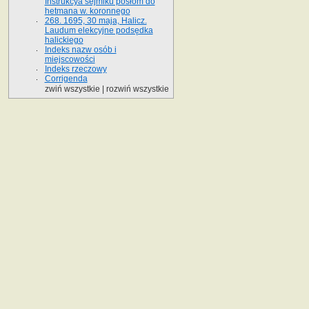
Instrukcya sejmiku posłom do
hetmana w. koronnego
268. 1695, 30 maja, Halicz.
Laudum elekcyjne podsędka
halickiego
Indeks nazw osób i
miejscowości
Indeks rzeczowy
Corrigenda
zwiń wszystkie
|
rozwiń wszystkie