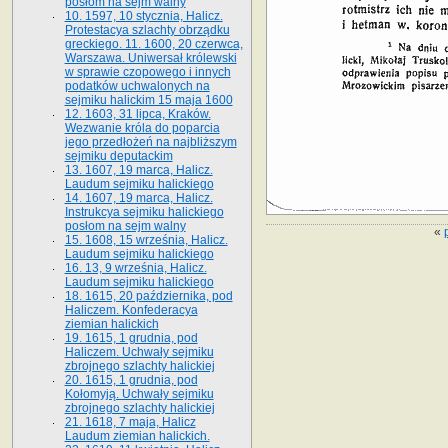
posłom na sejm walny
10. 1597, 10 stycznia, Halicz.
Protestacya szlachty obrządku
greckiego. 11. 1600, 20 czerwca,
Warszawa. Uniwersał królewski
w sprawie czopowego i innych
podatków uchwalonych na
sejmiku halickim 15 maja 1600
12. 1603, 31 lipca, Kraków.
Wezwanie króla do poparcia
jego przedłożeń na najbliższym
sejmiku deputackim
13. 1607, 19 marca, Halicz.
Laudum sejmiku halickiego
14. 1607, 19 marca, Halicz.
Instrukcya sejmiku halickiego
posłom na sejm walny
«
15. 1608, 15 września, Halicz.
Laudum sejmiku halickiego
16. 13, 9 września, Halicz.
Laudum sejmiku halickiego
18. 1615, 20 października, pod
Haliczem. Konfederacya
ziemian halickich
19. 1615, 1 grudnia, pod
Haliczem. Uchwały sejmiku
zbrojnego szlachty halickiej
20. 1615, 1 grudnia, pod
Kołomyją. Uchwały sejmiku
zbrojnego szlachty halickiej
21. 1618, 7 maja, Halicz
Laudum ziemian halickich.