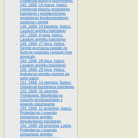
Uniwersał poborcy podymnego.
145. 1668, 16 marca, Halicz.
Uniwersał pisarza grodzkiego
halickiego i podstarościego
grodzkiego trembowelskiego,
zwołujący sejmik
146. 1668, 19 kwietnia, Halicz.
Laudum sejmiku halickiego
147. 1668, 9 maja, Halicz.
Laudum sejmiku halickiego
148. 1668, 27 lipca, Halicz.
Sejmik wyznacza zapłatę za
funkcyę poselską i wydaje inne
asygnaty
149. 1668, 28 lipca, Halicz.
Laudum sejmiku halickiego
150. 1668, 29 lipca, Halicz.
Instrukcya sejmiku posłom na
sejm walny
151. 1668, 14 sierpnia, Świerz.
Uniwersał kasztelana halickiego
152. 1668, 31 sierpnia,
Trembowla. Manifestacya
szlachty trembowelskiej z
powodu okazowania
153. 1668, 11 września, Halicz.
Protestacya z powodu
zerwanego sejmiku
deputackiego halickiego
154. 1668, 28 września, Lwów.
Protestacya z powodu
zerwanego sejmiku