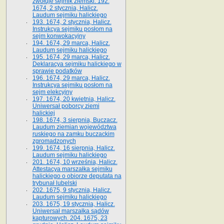
zwołuje sejmik ziemski. 192.
1674, 2 stycznia, Halicz.
Laudum sejmiku halickiego
193. 1674, 2 stycznia, Halicz.
Instrukcya sejmiku posłom na
sejm konwokacyjny
194. 1674, 29 marca, Halicz.
Laudum sejmiku halickiego
195. 1674, 29 marca, Halicz.
Deklaracya sejmiku halickiego w
sprawie podatków
196. 1674, 29 marca, Halicz.
Instrukcya sejmiku posłom na
sejm elekcyjny
197. 1674, 20 kwietnia, Halicz.
Uniwersał poborcy ziemi
halickiej
198. 1674, 3 sierpnia, Buczacz.
Laudum ziemian województwa
ruskiego na zamku buczackim
zgromadzonych
199. 1674, 16 sierpnia, Halicz.
Laudum sejmiku halickiego
201. 1674, 10 września, Halicz.
Attestacya marszałka sejmiku
halickiego o obiorze deputata na
trybunał lubelski
202. 1675, 9 stycznia, Halicz.
Laudum sejmiku halickiego
203. 1675, 19 stycznia, Halicz.
Uniwersał marszałka sądów
kapturowych. 204. 1675, 23