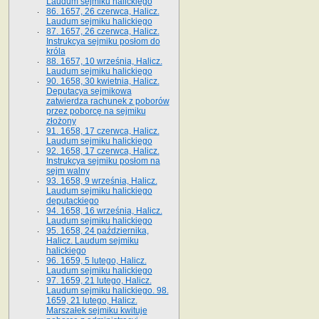
Laudum sejmiku halickiego
86. 1657, 26 czerwca, Halicz.
Laudum sejmiku halickiego
87. 1657, 26 czerwca, Halicz.
Instrukcya sejmiku posłom do
króla
88. 1657, 10 września, Halicz.
Laudum sejmiku halickiego
90. 1658, 30 kwietnia, Halicz.
Deputacya sejmikowa
zatwierdza rachunek z poborów
przez poborcę na sejmiku
złożony
91. 1658, 17 czerwca, Halicz.
Laudum sejmiku halickiego
92. 1658, 17 czerwca, Halicz.
Instrukcya sejmiku posłom na
sejm walny
93. 1658, 9 września, Halicz.
Laudum sejmiku halickiego
deputackiego
94. 1658, 16 września, Halicz.
Laudum sejmiku halickiego
95. 1658, 24 października,
Halicz. Laudum sejmiku
halickiego
96. 1659, 5 lutego, Halicz.
Laudum sejmiku halickiego
97. 1659, 21 lutego, Halicz.
Laudum sejmiku halickiego. 98.
1659, 21 lutego, Halicz.
Marszałek sejmiku kwituje