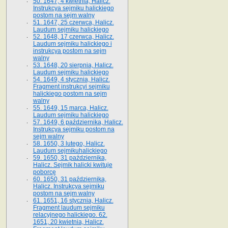
50. 1647, 4 kwietnia, Halicz.
Instrukcya sejmiku halickiego
postom na sejm walny
51. 1647, 25 czerwca, Halicz.
Laudum sejmiku halickiego
52. 1648, 17 czerwca, Halicz.
Laudum sejmiku halickiego i
instrukcya postom na sejm
walny
53. 1648, 20 sierpnia, Halicz.
Laudum sejmiku halickiego
54. 1649, 4 stycznia, Halicz.
Fragment instrukcyi sejmiku
halickiego postom na sejm
walny
55. 1649, 15 marca, Halicz.
Laudum sejmiku halickiego
57. 1649, 6 października, Halicz.
Instrukcya sejmiku postom na
sejm walny
58. 1650, 3 lutego, Halicz.
Laudum sejmikuhalickiego
59. 1650, 31 października,
Halicz. Sejmik halicki kwituje
poborcę
60. 1650, 31 października,
Halicz. Instrukcya sejmiku
postom na sejm walny
61. 1651, 16 stycznia, Halicz.
Fragment laudum sejmiku
relacyjnego halickiego. 62.
1651, 20 kwietnia, Halicz.