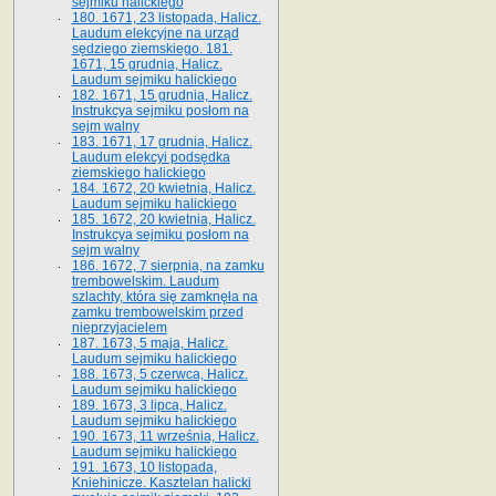
sejmiku halickiego
180. 1671, 23 listopada, Halicz.
Laudum elekcyjne na urząd
sędziego ziemskiego. 181.
1671, 15 grudnia, Halicz.
Laudum sejmiku halickiego
182. 1671, 15 grudnia, Halicz.
Instrukcya sejmiku posłom na
sejm walny
183. 1671, 17 grudnia, Halicz.
Laudum elekcyi podsędka
ziemskiego halickiego
184. 1672, 20 kwietnia, Halicz.
Laudum sejmiku halickiego
185. 1672, 20 kwietnia, Halicz.
Instrukcya sejmiku posłom na
sejm walny
186. 1672, 7 sierpnia, na zamku
trembowelskim. Laudum
szlachty, która się zamknęła na
zamku trembowelskim przed
nieprzyjacielem
187. 1673, 5 maja, Halicz.
Laudum sejmiku halickiego
188. 1673, 5 czerwca, Halicz.
Laudum sejmiku halickiego
189. 1673, 3 lipca, Halicz.
Laudum sejmiku halickiego
190. 1673, 11 września, Halicz.
Laudum sejmiku halickiego
191. 1673, 10 listopada,
Kniehinicze. Kasztelan halicki