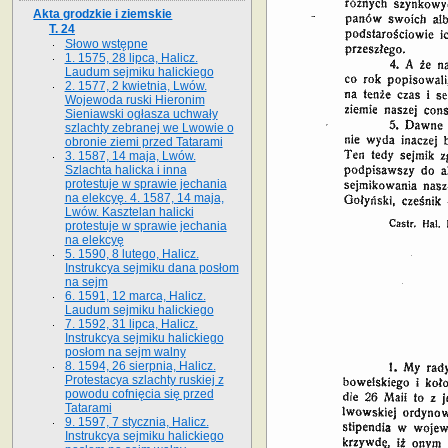
Akta grodzkie i ziemskie
T. 24
Słowo wstępne
1. 1575, 28 lipca, Halicz.
Laudum sejmiku halickiego
2. 1577, 2 kwietnia, Lwów.
Wojewoda ruski Hieronim
Sieniawski ogłasza uchwały
szlachty zebranej we Lwowie o
obronie ziemi przed Tatarami
3. 1587, 14 maja, Lwów.
Szlachta halicka i inna
protestuje w sprawie jechania
na elekcyę. 4. 1587, 14 maja,
Lwów. Kasztelan halicki
protestuje w sprawie jechania
na elekcyę
5. 1590, 8 lutego, Halicz.
Instrukcya sejmiku dana posłom
na sejm
6. 1591, 12 marca, Halicz.
Laudum sejmiku halickiego
7. 1592, 31 lipca, Halicz.
Instrukcya sejmiku halickiego
posłom na sejm walny
8. 1594, 26 sierpnia, Halicz.
Protestacya szlachty ruskiej z
powodu cofnięcia się przed
Tatarami
9. 1597, 7 stycznia, Halicz.
Instrukcya sejmiku halickiego