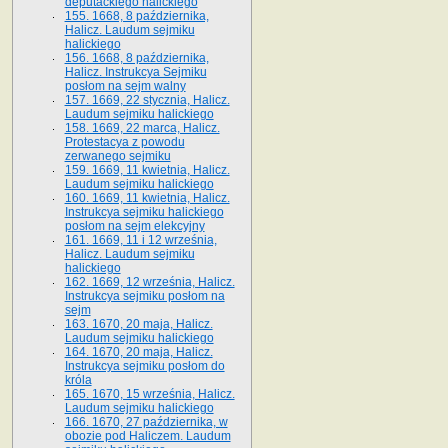
deputackiego halickiego
155. 1668, 8 października,
Halicz. Laudum sejmiku
halickiego
156. 1668, 8 października,
Halicz. Instrukcya Sejmiku
posłom na sejm walny
157. 1669, 22 stycznia, Halicz.
Laudum sejmiku halickiego
158. 1669, 22 marca, Halicz.
Protestacya z powodu
zerwanego sejmiku
159. 1669, 11 kwietnia, Halicz.
Laudum sejmiku halickiego
160. 1669, 11 kwietnia, Halicz.
Instrukcya sejmiku halickiego
posłom na sejm elekcyjny
161. 1669, 11 i 12 września,
Halicz. Laudum sejmiku
halickiego
162. 1669, 12 września, Halicz.
Instrukcya sejmiku posłom na
sejm
163. 1670, 20 maja, Halicz.
Laudum sejmiku halickiego
164. 1670, 20 maja, Halicz.
Instrukcya sejmiku posłom do
króla
165. 1670, 15 września, Halicz.
Laudum sejmiku halickiego
166. 1670, 27 października, w
obozie pod Haliczem. Laudum