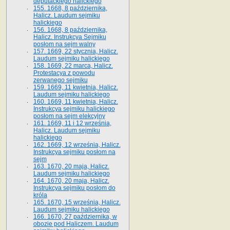
deputackiego halickiego
155. 1668, 8 października,
Halicz. Laudum sejmiku
halickiego
156. 1668, 8 października,
Halicz. Instrukcya Sejmiku
posłom na sejm walny
157. 1669, 22 stycznia, Halicz.
Laudum sejmiku halickiego
158. 1669, 22 marca, Halicz.
Protestacya z powodu
zerwanego sejmiku
159. 1669, 11 kwietnia, Halicz.
Laudum sejmiku halickiego
160. 1669, 11 kwietnia, Halicz.
Instrukcya sejmiku halickiego
posłom na sejm elekcyjny
161. 1669, 11 i 12 września,
Halicz. Laudum sejmiku
halickiego
162. 1669, 12 września, Halicz.
Instrukcya sejmiku posłom na
sejm
163. 1670, 20 maja, Halicz.
Laudum sejmiku halickiego
164. 1670, 20 maja, Halicz.
Instrukcya sejmiku posłom do
króla
165. 1670, 15 września, Halicz.
Laudum sejmiku halickiego
166. 1670, 27 października, w
obozie pod Haliczem. Laudum