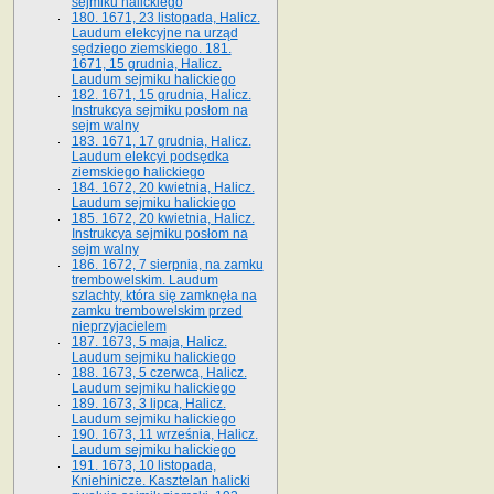
sejmiku halickiego
180. 1671, 23 listopada, Halicz.
Laudum elekcyjne na urząd
sędziego ziemskiego. 181.
1671, 15 grudnia, Halicz.
Laudum sejmiku halickiego
182. 1671, 15 grudnia, Halicz.
Instrukcya sejmiku posłom na
sejm walny
183. 1671, 17 grudnia, Halicz.
Laudum elekcyi podsędka
ziemskiego halickiego
184. 1672, 20 kwietnia, Halicz.
Laudum sejmiku halickiego
185. 1672, 20 kwietnia, Halicz.
Instrukcya sejmiku posłom na
sejm walny
186. 1672, 7 sierpnia, na zamku
trembowelskim. Laudum
szlachty, która się zamknęła na
zamku trembowelskim przed
nieprzyjacielem
187. 1673, 5 maja, Halicz.
Laudum sejmiku halickiego
188. 1673, 5 czerwca, Halicz.
Laudum sejmiku halickiego
189. 1673, 3 lipca, Halicz.
Laudum sejmiku halickiego
190. 1673, 11 września, Halicz.
Laudum sejmiku halickiego
191. 1673, 10 listopada,
Kniehinicze. Kasztelan halicki