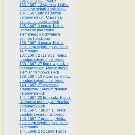
posłom na sejm walny
133. 1667, 13 stycznia, Halicz.
Limitacya sejmiku halickiego
134. 1667, luty, na zamku
trembowelskim. Uniwersał
ziemian trembowelskich
135. 1667, 3 marca, Halicz.
Uniwersał marszałka
ziemskiego o uchwałach
sejmiku halickiego
136. 1667, 3 marca, Halicz.
Instrukcya sejmiku posłom na
sejm walny
137. 1667, 2 czerwca, Halicz.
Laudum sejmiku halickiego
138. 1667, 27 lipca, w grodzie
trembowelskim. Manifestacya
ziemian trembowelskich
139. 1667, 13 września, Halicz.
Laudum sejmiku halickiego
140. 1667, 27 września,
Trembowla. Laudum ziemian
trembowelskich
141. 1667, 20 listopada, Halicz.
Uniwersał poborcy do ziemian
trembowelskich
142. 1667, 7 grudnia, Halicz.
Laudum sejmiku halickiego
143. 1667, 7 grudnia, Halicz.
Instrukcya sejmiku posłom na
sejm walny
144. 1668, 2 stycznia, Halicz.