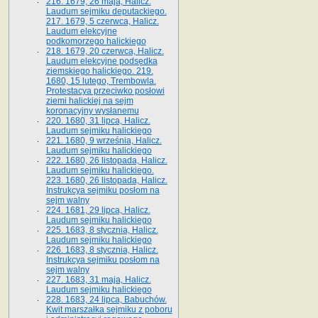
216. 1679, 26 maja, Halicz.
Laudum sejmiku deputackiego.
217. 1679, 5 czerwca, Halicz.
Laudum elekcyjne
podkomorzego halickiego
218. 1679, 20 czerwca, Halicz.
Laudum elekcyjne podsędka
ziemskiego halickiego. 219.
1680, 15 lutego, Trembowla.
Protestacya przeciwko posłowi
ziemi halickiej na sejm
koronacyjny wysłanemu
220. 1680, 31 lipca, Halicz.
Laudum sejmiku halickiego
221. 1680, 9 września, Halicz.
Laudum sejmiku halickiego
222. 1680, 26 listopada, Halicz.
Laudum sejmiku halickiego.
223. 1680, 26 listopada, Halicz.
Instrukcya sejmiku posłom na
sejm walny
224. 1681, 29 lipca, Halicz.
Laudum sejmiku halickiego
225. 1683, 8 stycznia, Halicz.
Laudum sejmiku halickiego
226. 1683, 8 stycznia, Halicz.
Instrukcya sejmiku posłom na
sejm walny
227. 1683, 31 maja, Halicz.
Laudum sejmiku halickiego
228. 1683, 24 lipca, Babuchów.
Kwit marszałka sejmiku z poboru