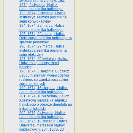
zwołuje sejmik ziemski. 192.
1674, 2 stycznia, Halicz.
Laudum sejmiku halickiego
193. 1674, 2 stycznia, Halicz.
Instrukcya sejmiku posłom na
sejm konwokacyjny
194. 1674, 29 marca, Halicz.
Laudum sejmiku halickiego
195. 1674, 29 marca, Halicz.
Deklaracya sejmiku halickiego w
sprawie podatków
196. 1674, 29 marca, Halicz.
Instrukcya sejmiku posłom na
sejm elekcyjny
197. 1674, 20 kwietnia, Halicz.
Uniwersał poborcy ziemi
halickiej
198. 1674, 3 sierpnia, Buczacz.
Laudum ziemian województwa
ruskiego na zamku buczackim
zgromadzonych
199. 1674, 16 sierpnia, Halicz.
Laudum sejmiku halickiego
201. 1674, 10 września, Halicz.
Attestacya marszałka sejmiku
halickiego o obiorze deputata na
trybunał lubelski
202. 1675, 9 stycznia, Halicz.
Laudum sejmiku halickiego
203. 1675, 19 stycznia, Halicz.
Uniwersał marszałka sądów
kapturowych. 204. 1675, 23