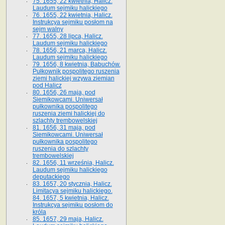
75. 1655, 22 kwietnia, Halicz.
Laudum sejmiku halickiego
76. 1655, 22 kwietnia, Halicz.
Instrukcya sejmiku posłom na
sejm walny
77. 1655, 28 lipca, Halicz.
Laudum sejmiku halickiego
78. 1656, 21 marca, Halicz.
Laudum sejmiku halickiego
79. 1656, 8 kwietnia, Babuchów.
Pułkownik pospolitego ruszenia
ziemi halickiej wzywa ziemian
pod Halicz
80. 1656, 26 maja, pod
Siemikowcami. Uniwersał
pułkownika pospolitego
ruszenia ziemi halickiej do
szlachty trembowelskiej
81. 1656, 31 maja, pod
Siemikowcami. Uniwersał
pułkownika pospolitego
ruszenia do szlachty
trembowelskiej
82. 1656, 11 września, Halicz.
Laudum sejmiku halickiego
deputackiego
83. 1657, 20 stycznia, Halicz.
Limitacya sejmiku halickiego.
84. 1657, 5 kwietnia, Halicz.
Instrukcya sejmiku posłom do
króla
85. 1657, 29 maja, Halicz.