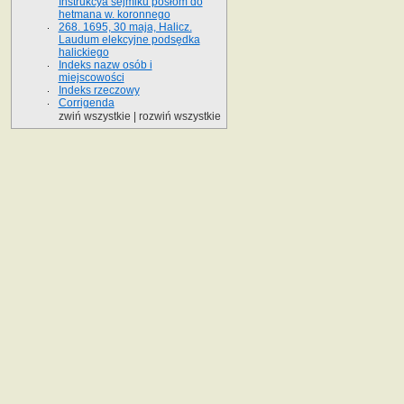
Instrukcya sejmiku posłom do
hetmana w. koronnego
268. 1695, 30 maja, Halicz.
Laudum elekcyjne podsędka
halickiego
Indeks nazw osób i
miejscowości
Indeks rzeczowy
Corrigenda
zwiń wszystkie
|
rozwiń wszystkie