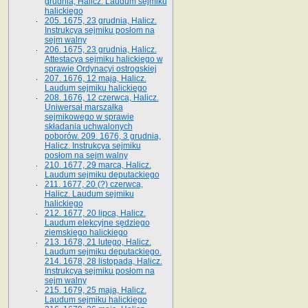
grudnia, Halicz. Laudum sejmiku
halickiego
205. 1675, 23 grudnia, Halicz.
Instrukcya sejmiku posłom na
sejm walny
206. 1675, 23 grudnia, Halicz.
Attestacya sejmiku halickiego w
sprawie Ordynacyi ostrogskiej
207. 1676, 12 maja, Halicz.
Laudum sejmiku halickiego
208. 1676, 12 czerwca, Halicz.
Uniwersał marszałka
sejmikowego w sprawie
składania uchwalonych
poborów. 209. 1676, 3 grudnia,
Halicz. Instrukcya sejmiku
posłom na sejm walny
210. 1677, 29 marca, Halicz.
Laudum sejmiku deputackiego
211. 1677, 20 (?) czerwca,
Halicz. Laudum sejmiku
halickiego
212. 1677, 20 lipca, Halicz.
Laudum elekcyjne sędziego
ziemskiego halickiego
213. 1678, 21 lutego, Halicz.
Laudum sejmiku deputackiego.
214. 1678, 28 listopada, Halicz.
Instrukcya sejmiku posłom na
sejm walny
215. 1679, 25 maja, Halicz.
Laudum sejmiku halickiego