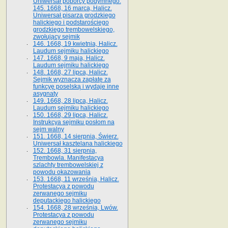
Uniwersał poborcy podymnego.
145. 1668, 16 marca, Halicz.
Uniwersał pisarza grodzkiego
halickiego i podstarościego
grodzkiego trembowelskiego,
zwołujący sejmik
146. 1668, 19 kwietnia, Halicz.
Laudum sejmiku halickiego
147. 1668, 9 maja, Halicz.
Laudum sejmiku halickiego
148. 1668, 27 lipca, Halicz.
Sejmik wyznacza zapłatę za
funkcyę poselską i wydaje inne
asygnaty
149. 1668, 28 lipca, Halicz.
Laudum sejmiku halickiego
150. 1668, 29 lipca, Halicz.
Instrukcya sejmiku posłom na
sejm walny
151. 1668, 14 sierpnia, Świerz.
Uniwersał kasztelana halickiego
152. 1668, 31 sierpnia,
Trembowla. Manifestacya
szlachty trembowelskiej z
powodu okazowania
153. 1668, 11 września, Halicz.
Protestacya z powodu
zerwanego sejmiku
deputackiego halickiego
154. 1668, 28 września, Lwów.
Protestacya z powodu
zerwanego sejmiku