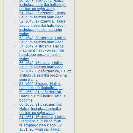
50. 1647, 4 kwietnia, Halicz.
Instrukcya sejmiku halickiego
postom na sejm walny
51. 1647, 25 czerwca, Halicz.
Laudum sejmiku halickiego
52. 1648, 17 czerwca, Halicz.
Laudum sejmiku halickiego i
instrukcya postom na sejm
walny
53. 1648, 20 sierpnia, Halicz.
Laudum sejmiku halickiego
54. 1649, 4 stycznia, Halicz.
Fragment instrukcyi sejmiku
halickiego postom na sejm
walny
55. 1649, 15 marca, Halicz.
Laudum sejmiku halickiego
57. 1649, 6 października, Halicz.
Instrukcya sejmiku postom na
sejm walny
58. 1650, 3 lutego, Halicz.
Laudum sejmikuhalickiego
59. 1650, 31 października,
Halicz. Sejmik halicki kwituje
poborcę
60. 1650, 31 października,
Halicz. Instrukcya sejmiku
postom na sejm walny
61. 1651, 16 stycznia, Halicz.
Fragment laudum sejmiku
relacyjnego halickiego. 62.
1651, 20 kwietnia, Halicz.