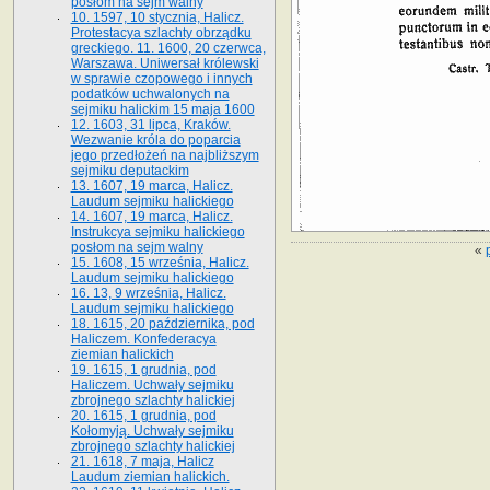
posłom na sejm walny
10. 1597, 10 stycznia, Halicz.
Protestacya szlachty obrządku
greckiego. 11. 1600, 20 czerwca,
Warszawa. Uniwersał królewski
w sprawie czopowego i innych
podatków uchwalonych na
sejmiku halickim 15 maja 1600
12. 1603, 31 lipca, Kraków.
Wezwanie króla do poparcia
jego przedłożeń na najbliższym
sejmiku deputackim
13. 1607, 19 marca, Halicz.
Laudum sejmiku halickiego
14. 1607, 19 marca, Halicz.
Instrukcya sejmiku halickiego
posłom na sejm walny
«
15. 1608, 15 września, Halicz.
Laudum sejmiku halickiego
16. 13, 9 września, Halicz.
Laudum sejmiku halickiego
18. 1615, 20 października, pod
Haliczem. Konfederacya
ziemian halickich
19. 1615, 1 grudnia, pod
Haliczem. Uchwały sejmiku
zbrojnego szlachty halickiej
20. 1615, 1 grudnia, pod
Kołomyją. Uchwały sejmiku
zbrojnego szlachty halickiej
21. 1618, 7 maja, Halicz
Laudum ziemian halickich.