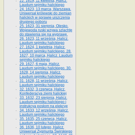
22. 1619, 11 kwietnia, Halicz.
Laudum sejmiku halickiego
24. 1623, 13 marca, Warszawa.
Uniwersał królewski do ziemian
halickich w sprawie uiszczenia
drugiego poboru
25. 1623, 31 sierpnia, Olesko.
Wojewoda ruski wzywa szlachtę
do stawienia się na wyprawę.
26. 1623, 11 września, Halicz.
Laudum sejmiku halickiego
27. 1624, 1 kwietnia, Halicz.
Laudum sejmiku halickiego. 28.
1627, 10 marca, Halicz. Laudum
sejmiku halickiego
29. 1627, 6 maja, Halicz.
Laudum sejmiku halickiego. 30.
1628, 14 sierpnia, Halicz.
Laudum sejmiku halickiego
31. 1628, 11 września, Halicz.
Laudum sejmiku halickiego
32. 1632, 3 czerwca, Halicz.
Konfederacya ziemi halickiej
33. 1632, 23 sierpnia, Halicz.
Laudum sejmiku halickiego i
instrukcya posłom na elekcyę
34. 1633, 12 września, Halicz.
Laudum sejmiku halickiego
35. 1635, 25 czerwca, Halicz.
Laudum sejmiku halickiego
36. 1636, 10 lutego, Halicz.
Uniwersał Zygmunta Świrskiego