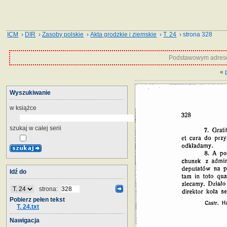
ICM
›
DIR
›
Zasoby polskie
›
Akta grodzkie i ziemskie
›
T. 24
› strona 328
Podstawowym adrese
«
Wyszukiwanie
w książce
szukaj w całej serii
Idź do
strona:
Pobierz pełen tekst
T. 24.txt
Nawigacja