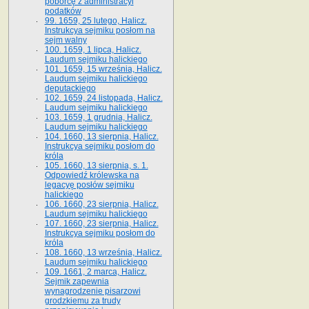
poborcę z administracyi
podatków
99. 1659, 25 lutego, Halicz.
Instrukcya sejmiku posłom na
sejm walny
100. 1659, 1 lipca, Halicz.
Laudum sejmiku halickiego
101. 1659, 15 września, Halicz.
Laudum sejmiku halickiego
deputackiego
102. 1659, 24 listopada, Halicz.
Laudum sejmiku halickiego
103. 1659, 1 grudnia, Halicz.
Laudum sejmiku halickiego
104. 1660, 13 sierpnia, Halicz.
Instrukcya sejmiku posłom do
króla
105. 1660, 13 sierpnia, s. 1.
Odpowiedź królewska na
legacyę posłów sejmiku
halickiego
106. 1660, 23 sierpnia, Halicz.
Laudum sejmiku halickiego
107. 1660, 23 sierpnia, Halicz.
Instrukcya sejmiku posłom do
króla
108. 1660, 13 września, Halicz.
Laudum sejmiku halickiego
109. 1661, 2 marca, Halicz.
Sejmik zapewnia
wynagrodzenie pisarzowi
grodzkiemu za trudy