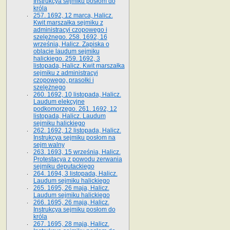
Instrukcya sejmiku posłom do
króla
257. 1692, 12 marca, Halicz.
Kwit marszałka sejmiku z
administracyi czopowego i
szelężnego. 258. 1692, 16
września, Halicz. Zapiska o
oblacie laudum sejmiku
halickiego. 259. 1692, 3
listopada, Halicz. Kwit marszałka
sejmiku z administracyi
czopowego, prasołki i
szelężnego
260. 1692, 10 listopada, Halicz.
Laudum elekcyjne
podkomorzego. 261. 1692, 12
listopada, Halicz. Laudum
sejmiku halickiego
262. 1692, 12 listopada, Halicz.
Instrukcya sejmiku posłom na
sejm walny
263. 1693, 15 września, Halicz.
Protestacya z powodu zerwania
sejmiku deputackiego
264. 1694, 3 listopada, Halicz.
Laudum sejmiku halickiego
265. 1695, 26 maja, Halicz.
Laudum sejmiku halickiego
266. 1695, 26 maja, Halicz.
Instrukcya sejmiku posłom do
króla
267. 1695, 28 maja, Halicz.