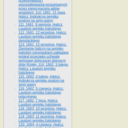
przepisywania i
uporządkowania poszarpanych
przez nieprzyjaciela aktów
grodzkich. 110. 1661, 21 maja,
Halicz. Instrukcya sejmiku
posłom na sejm walny
111. 1661, 8 sierpnia, Halicz.
Laudum sejmiku halickiego
112. 1661, 12 września, Halicz.
Laudum sejmiku halickiego
deputackiego
113. 1661, 12 września, Halicz.
Ziemianie haliccy na sejmiku
halickim zgromadzeni zakładają
protest przeciwko uchwale
sejmowej dotyczącej alienacyi
dóbr Rzptej. 114. 1662, 3 lutego,
Halicz. Laudum sejmiku
halickiego
115. 1662, 4 lutego, Halicz.
Instrukcya sejmiku posłom na
sejm walny
116. 1662, 5 czerwca, Halicz.
Laudum sejmiku halickiego
relacyjnego
117. 1662, 7 lipca, Halicz.
Laudum sejmiku halickiego
118. 1663, 10 września, Halicz.
Laudum sejmiku halickiego
119. 1663, 11 września, Halicz.
Laudum sejmiku halickiego
120. 1664, 4 czerwca, Halicz.