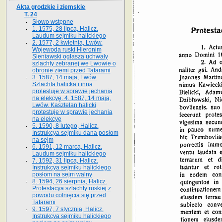
Akta grodzkie i ziemskie
T. 24
Słowo wstępne
1. 1575, 28 lipca, Halicz.
Laudum sejmiku halickiego
2. 1577, 2 kwietnia, Lwów.
Wojewoda ruski Hieronim
Sieniawski ogłasza uchwały
szlachty zebranej we Lwowie o
obronie ziemi przed Tatarami
3. 1587, 14 maja, Lwów.
Szlachta halicka i inna
protestuje w sprawie jechania
na elekcyę. 4. 1587, 14 maja,
Lwów. Kasztelan halicki
protestuje w sprawie jechania
na elekcyę
5. 1590, 8 lutego, Halicz.
Instrukcya sejmiku dana posłom
na sejm
6. 1591, 12 marca, Halicz.
Laudum sejmiku halickiego
7. 1592, 31 lipca, Halicz.
Instrukcya sejmiku halickiego
posłom na sejm walny
8. 1594, 26 sierpnia, Halicz.
Protestacya szlachty ruskiej z
powodu cofnięcia się przed
Tatarami
9. 1597, 7 stycznia, Halicz.
Instrukcya sejmiku halickiego