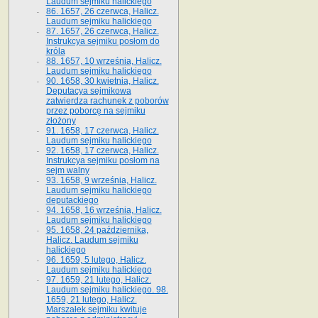
Laudum sejmiku halickiego
86. 1657, 26 czerwca, Halicz.
Laudum sejmiku halickiego
87. 1657, 26 czerwca, Halicz.
Instrukcya sejmiku posłom do
króla
88. 1657, 10 września, Halicz.
Laudum sejmiku halickiego
90. 1658, 30 kwietnia, Halicz.
Deputacya sejmikowa
zatwierdza rachunek z poborów
przez poborcę na sejmiku
złożony
91. 1658, 17 czerwca, Halicz.
Laudum sejmiku halickiego
92. 1658, 17 czerwca, Halicz.
Instrukcya sejmiku posłom na
sejm walny
93. 1658, 9 września, Halicz.
Laudum sejmiku halickiego
deputackiego
94. 1658, 16 września, Halicz.
Laudum sejmiku halickiego
95. 1658, 24 października,
Halicz. Laudum sejmiku
halickiego
96. 1659, 5 lutego, Halicz.
Laudum sejmiku halickiego
97. 1659, 21 lutego, Halicz.
Laudum sejmiku halickiego. 98.
1659, 21 lutego, Halicz.
Marszałek sejmiku kwituje