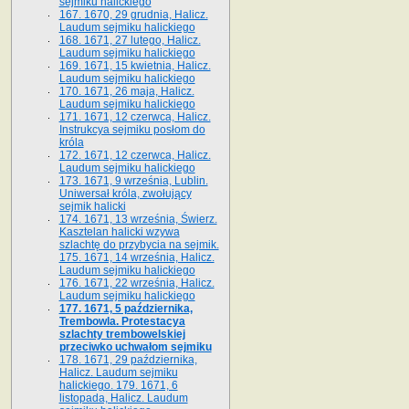
sejmiku halickiego
167. 1670, 29 grudnia, Halicz.
Laudum sejmiku halickiego
168. 1671, 27 lutego, Halicz.
Laudum sejmiku halickiego
169. 1671, 15 kwietnia, Halicz.
Laudum sejmiku halickiego
170. 1671, 26 maja, Halicz.
Laudum sejmiku halickiego
171. 1671, 12 czerwca, Halicz.
Instrukcya sejmiku posłom do
króla
172. 1671, 12 czerwca, Halicz.
Laudum sejmiku halickiego
173. 1671, 9 września, Lublin.
Uniwersał króla, zwołujący
sejmik halicki
174. 1671, 13 września, Świerz.
Kasztelan halicki wzywa
szlachtę do przybycia na sejmik.
175. 1671, 14 września, Halicz.
Laudum sejmiku halickiego
176. 1671, 22 września, Halicz.
Laudum sejmiku halickiego
177. 1671, 5 października,
Trembowla. Protestacya
szlachty trembowelskiej
przeciwko uchwałom sejmiku
178. 1671, 29 października,
Halicz. Laudum sejmiku
halickiego. 179. 1671, 6
listopada, Halicz. Laudum