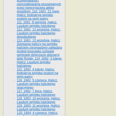
przepisywania i
uporządkowania poszarpanych
przez nieprzyjaciela aktów
grodzkich. 110. 1661, 21 maja,
Halicz. Instrukcya sejmiku
posłom na sejm walny
111. 1661, 8 sierpnia, Halicz.
Laudum sejmiku halickiego
112. 1661, 12 września, Halicz.
Laudum sejmiku halickiego
deputackiego
113. 1661, 12 września, Halicz.
Ziemianie haliccy na sejmiku
halickim zgromadzeni zakładają
protest przeciwko uchwale
sejmowej dotyczącej alienacyi
dóbr Rzptej. 114. 1662, 3 lutego,
Halicz. Laudum sejmiku
halickiego
115. 1662, 4 lutego, Halicz.
Instrukcya sejmiku posłom na
sejm walny
116. 1662, 5 czerwca, Halicz.
Laudum sejmiku halickiego
relacyjnego
117. 1662, 7 lipca, Halicz.
Laudum sejmiku halickiego
118. 1663, 10 września, Halicz.
Laudum sejmiku halickiego
119. 1663, 11 września, Halicz.
Laudum sejmiku halickiego
120. 1664, 4 czerwca, Halicz.