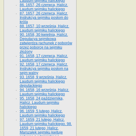
Laudum sejmiku halickiego
86. 1657, 26 czerwca, Halicz.
Laudum sejmiku halickiego
87. 1657, 26 czerwca, Halicz.
Instrukcya sejmiku posłom do
króla
88. 1657, 10 września, Halicz.
Laudum sejmiku halickiego
90. 1658, 30 kwietnia, Halicz.
Deputacya sejmikowa
zatwierdza rachunek z poborów
przez poborcę na sejmiku
złożony
91. 1658, 17 czerwca, Halicz.
Laudum sejmiku halickiego
92. 1658, 17 czerwca, Halicz.
Instrukcya sejmiku posłom na
sejm walny
93. 1658, 9 września, Halicz.
Laudum sejmiku halickiego
deputackiego
94. 1658, 16 września, Halicz.
Laudum sejmiku halickiego
95. 1658, 24 października,
Halicz. Laudum sejmiku
halickiego
96. 1659, 5 lutego, Halicz.
Laudum sejmiku halickiego
97. 1659, 21 lutego, Halicz.
Laudum sejmiku halickiego. 98.
1659, 21 lutego, Halicz.
Marszałek sejmiku kwituje