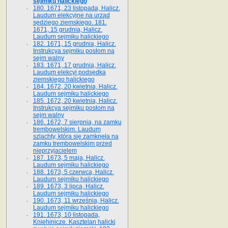
sejmiku halickiego
180. 1671, 23 listopada, Halicz.
Laudum elekcyjne na urząd
sędziego ziemskiego. 181.
1671, 15 grudnia, Halicz.
Laudum sejmiku halickiego
182. 1671, 15 grudnia, Halicz.
Instrukcya sejmiku posłom na
sejm walny
183. 1671, 17 grudnia, Halicz.
Laudum elekcyi podsędka
ziemskiego halickiego
184. 1672, 20 kwietnia, Halicz.
Laudum sejmiku halickiego
185. 1672, 20 kwietnia, Halicz.
Instrukcya sejmiku posłom na
sejm walny
186. 1672, 7 sierpnia, na zamku
trembowelskim. Laudum
szlachty, która się zamknęła na
zamku trembowelskim przed
nieprzyjacielem
187. 1673, 5 maja, Halicz.
Laudum sejmiku halickiego
188. 1673, 5 czerwca, Halicz.
Laudum sejmiku halickiego
189. 1673, 3 lipca, Halicz.
Laudum sejmiku halickiego
190. 1673, 11 września, Halicz.
Laudum sejmiku halickiego
191. 1673, 10 listopada,
Kniehinicze. Kasztelan halicki