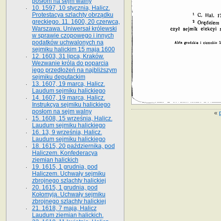
posłom na sejm walny
10. 1597, 10 stycznia, Halicz.
Protestacya szlachty obrządku
greckiego. 11. 1600, 20 czerwca,
Warszawa. Uniwersał królewski
w sprawie czopowego i innych
podatków uchwalonych na
sejmiku halickim 15 maja 1600
12. 1603, 31 lipca, Kraków.
Wezwanie króla do poparcia
jego przedłożeń na najbliższym
sejmiku deputackim
13. 1607, 19 marca, Halicz.
Laudum sejmiku halickiego
14. 1607, 19 marca, Halicz.
Instrukcya sejmiku halickiego
posłom na sejm walny
«
15. 1608, 15 września, Halicz.
Laudum sejmiku halickiego
16. 13, 9 września, Halicz.
Laudum sejmiku halickiego
18. 1615, 20 października, pod
Haliczem. Konfederacya
ziemian halickich
19. 1615, 1 grudnia, pod
Haliczem. Uchwały sejmiku
zbrojnego szlachty halickiej
20. 1615, 1 grudnia, pod
Kołomyją. Uchwały sejmiku
zbrojnego szlachty halickiej
21. 1618, 7 maja, Halicz
Laudum ziemian halickich.