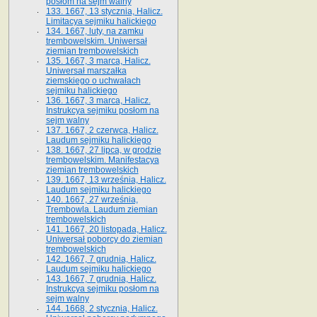
posłom na sejm walny
133. 1667, 13 stycznia, Halicz.
Limitacya sejmiku halickiego
134. 1667, luty, na zamku
trembowelskim. Uniwersał
ziemian trembowelskich
135. 1667, 3 marca, Halicz.
Uniwersał marszałka
ziemskiego o uchwałach
sejmiku halickiego
136. 1667, 3 marca, Halicz.
Instrukcya sejmiku posłom na
sejm walny
137. 1667, 2 czerwca, Halicz.
Laudum sejmiku halickiego
138. 1667, 27 lipca, w grodzie
trembowelskim. Manifestacya
ziemian trembowelskich
139. 1667, 13 września, Halicz.
Laudum sejmiku halickiego
140. 1667, 27 września,
Trembowla. Laudum ziemian
trembowelskich
141. 1667, 20 listopada, Halicz.
Uniwersał poborcy do ziemian
trembowelskich
142. 1667, 7 grudnia, Halicz.
Laudum sejmiku halickiego
143. 1667, 7 grudnia, Halicz.
Instrukcya sejmiku posłom na
sejm walny
144. 1668, 2 stycznia, Halicz.