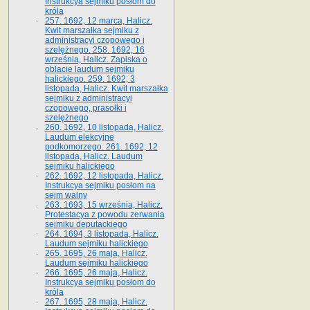
Instrukcya sejmiku posłom do
króla
257. 1692, 12 marca, Halicz.
Kwit marszałka sejmiku z
administracyi czopowego i
szelężnego. 258. 1692, 16
września, Halicz. Zapiska o
oblacie laudum sejmiku
halickiego. 259. 1692, 3
listopada, Halicz. Kwit marszałka
sejmiku z administracyi
czopowego, prasołki i
szelężnego
260. 1692, 10 listopada, Halicz.
Laudum elekcyjne
podkomorzego. 261. 1692, 12
listopada, Halicz. Laudum
sejmiku halickiego
262. 1692, 12 listopada, Halicz.
Instrukcya sejmiku posłom na
sejm walny
263. 1693, 15 września, Halicz.
Protestacya z powodu zerwania
sejmiku deputackiego
264. 1694, 3 listopada, Halicz.
Laudum sejmiku halickiego
265. 1695, 26 maja, Halicz.
Laudum sejmiku halickiego
266. 1695, 26 maja, Halicz.
Instrukcya sejmiku posłom do
króla
267. 1695, 28 maja, Halicz.