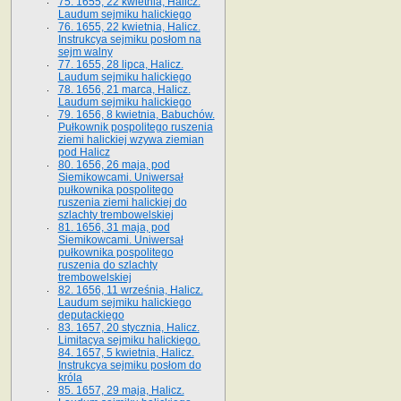
75. 1655, 22 kwietnia, Halicz.
Laudum sejmiku halickiego
76. 1655, 22 kwietnia, Halicz.
Instrukcya sejmiku posłom na
sejm walny
77. 1655, 28 lipca, Halicz.
Laudum sejmiku halickiego
78. 1656, 21 marca, Halicz.
Laudum sejmiku halickiego
79. 1656, 8 kwietnia, Babuchów.
Pułkownik pospolitego ruszenia
ziemi halickiej wzywa ziemian
pod Halicz
80. 1656, 26 maja, pod
Siemikowcami. Uniwersał
pułkownika pospolitego
ruszenia ziemi halickiej do
szlachty trembowelskiej
81. 1656, 31 maja, pod
Siemikowcami. Uniwersał
pułkownika pospolitego
ruszenia do szlachty
trembowelskiej
82. 1656, 11 września, Halicz.
Laudum sejmiku halickiego
deputackiego
83. 1657, 20 stycznia, Halicz.
Limitacya sejmiku halickiego.
84. 1657, 5 kwietnia, Halicz.
Instrukcya sejmiku posłom do
króla
85. 1657, 29 maja, Halicz.