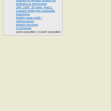
Instrukcya sejmiku posłom do
hetmana w. koronnego
268. 1695, 30 maja, Halicz.
Laudum elekcyjne podsędka
halickiego
Indeks nazw osób i
miejscowości
Indeks rzeczowy
Corrigenda
zwiń wszystkie
|
rozwiń wszystkie