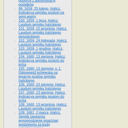
poborcę z administracyi
podatków
99. 1659, 25 lutego, Halicz.
Instrukcya sejmiku posłom na
sejm walny
100. 1659, 1 lipca, Halicz.
Laudum sejmiku halickiego
101. 1659, 15 września, Halicz.
Laudum sejmiku halickiego
deputackiego
102. 1659, 24 listopada, Halicz.
Laudum sejmiku halickiego
103. 1659, 1 grudnia, Halicz.
Laudum sejmiku halickiego
104. 1660, 13 sierpnia, Halicz.
Instrukcya sejmiku posłom do
króla
105. 1660, 13 sierpnia, s. 1.
Odpowiedź królewska na
legacyę posłów sejmiku
halickiego
106. 1660, 23 sierpnia, Halicz.
Laudum sejmiku halickiego
107. 1660, 23 sierpnia, Halicz.
Instrukcya sejmiku posłom do
króla
108. 1660, 13 września, Halicz.
Laudum sejmiku halickiego
109. 1661, 2 marca, Halicz.
Sejmik zapewnia
wynagrodzenie pisarzowi
grodzkiemu za trudy