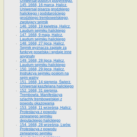
Uniwersał poborcy podymnego.
145. 1668, 16 marca, Halicz.
Uniwersał pisarza grodzkiego
halickiego i podstarościego
grodzkiego trembowelskiego,
zwołujący sejmik
146. 1668, 19 kwietnia, Halicz.
Laudum sejmiku halickiego
147. 1668, 9 maja, Halicz.
Laudum sejmiku halickiego
148. 1668, 27 lipca, Halicz.
Sejmik wyznacza zapłatę za
funkcyę poselską i wydaje inne
asygnaty
149. 1668, 28 lipca, Halicz.
Laudum sejmiku halickiego
150. 1668, 29 lipca, Halicz.
Instrukcya sejmiku posłom na
sejm walny
151. 1668, 14 sierpnia, Świerz.
Uniwersał kasztelana halickiego
152. 1668, 31 sierpnia,
Trembowla. Manifestacya
szlachty trembowelskiej z
powodu okazowania
153. 1668, 11 września, Halicz.
Protestacya z powodu
zerwanego sejmiku
deputackiego halickiego
154. 1668, 28 września, Lwów.
Protestacya z powodu
zerwanego sejmiku