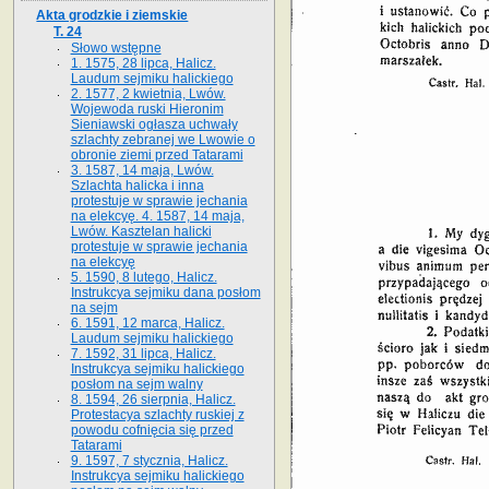
Akta grodzkie i ziemskie
T. 24
Słowo wstępne
1. 1575, 28 lipca, Halicz.
Laudum sejmiku halickiego
2. 1577, 2 kwietnia, Lwów.
Wojewoda ruski Hieronim
Sieniawski ogłasza uchwały
szlachty zebranej we Lwowie o
obronie ziemi przed Tatarami
3. 1587, 14 maja, Lwów.
Szlachta halicka i inna
protestuje w sprawie jechania
na elekcyę. 4. 1587, 14 maja,
Lwów. Kasztelan halicki
protestuje w sprawie jechania
na elekcyę
5. 1590, 8 lutego, Halicz.
Instrukcya sejmiku dana posłom
na sejm
6. 1591, 12 marca, Halicz.
Laudum sejmiku halickiego
7. 1592, 31 lipca, Halicz.
Instrukcya sejmiku halickiego
posłom na sejm walny
8. 1594, 26 sierpnia, Halicz.
Protestacya szlachty ruskiej z
powodu cofnięcia się przed
Tatarami
9. 1597, 7 stycznia, Halicz.
Instrukcya sejmiku halickiego