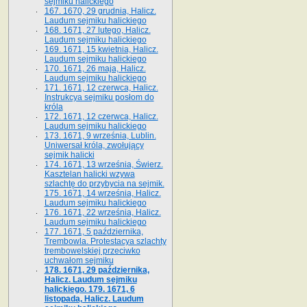
sejmiku halickiego
167. 1670, 29 grudnia, Halicz.
Laudum sejmiku halickiego
168. 1671, 27 lutego, Halicz.
Laudum sejmiku halickiego
169. 1671, 15 kwietnia, Halicz.
Laudum sejmiku halickiego
170. 1671, 26 maja, Halicz.
Laudum sejmiku halickiego
171. 1671, 12 czerwca, Halicz.
Instrukcya sejmiku posłom do
króla
172. 1671, 12 czerwca, Halicz.
Laudum sejmiku halickiego
173. 1671, 9 września, Lublin.
Uniwersał króla, zwołujący
sejmik halicki
174. 1671, 13 września, Świerz.
Kasztelan halicki wzywa
szlachtę do przybycia na sejmik.
175. 1671, 14 września, Halicz.
Laudum sejmiku halickiego
176. 1671, 22 września, Halicz.
Laudum sejmiku halickiego
177. 1671, 5 października,
Trembowla. Protestacya szlachty
trembowelskiej przeciwko
uchwałom sejmiku
178. 1671, 29 października,
Halicz. Laudum sejmiku
halickiego. 179. 1671, 6
listopada, Halicz. Laudum