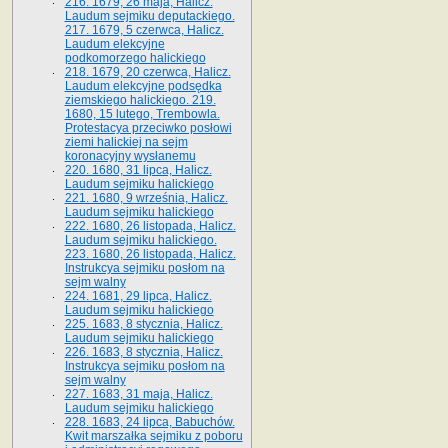
216. 1679, 26 maja, Halicz.
Laudum sejmiku deputackiego.
217. 1679, 5 czerwca, Halicz.
Laudum elekcyjne
podkomorzego halickiego
218. 1679, 20 czerwca, Halicz.
Laudum elekcyjne podsędka
ziemskiego halickiego. 219.
1680, 15 lutego, Trembowla.
Protestacya przeciwko posłowi
ziemi halickiej na sejm
koronacyjny wysłanemu
220. 1680, 31 lipca, Halicz.
Laudum sejmiku halickiego
221. 1680, 9 września, Halicz.
Laudum sejmiku halickiego
222. 1680, 26 listopada, Halicz.
Laudum sejmiku halickiego.
223. 1680, 26 listopada, Halicz.
Instrukcya sejmiku posłom na
sejm walny
224. 1681, 29 lipca, Halicz.
Laudum sejmiku halickiego
225. 1683, 8 stycznia, Halicz.
Laudum sejmiku halickiego
226. 1683, 8 stycznia, Halicz.
Instrukcya sejmiku posłom na
sejm walny
227. 1683, 31 maja, Halicz.
Laudum sejmiku halickiego
228. 1683, 24 lipca, Babuchów.
Kwit marszałka sejmiku z poboru