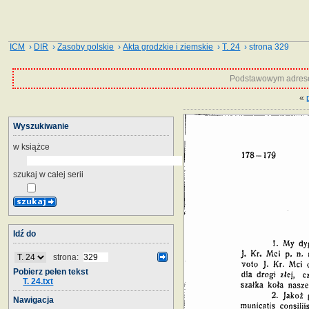
ICM
›
DIR
›
Zasoby polskie
›
Akta grodzkie i ziemskie
›
T. 24
› strona 329
Podstawowym adrese
«
Wyszukiwanie
w książce
szukaj w całej serii
Idź do
strona:
Pobierz pełen tekst
T. 24.txt
Nawigacja