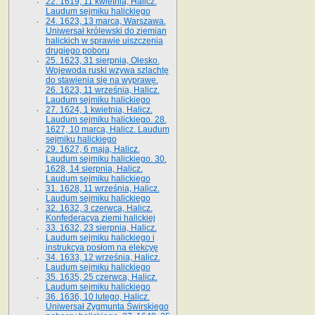
22. 1619, 11 kwietnia, Halicz.
Laudum sejmiku halickiego
24. 1623, 13 marca, Warszawa.
Uniwersał królewski do ziemian
halickich w sprawie uiszczenia
drugiego poboru
25. 1623, 31 sierpnia, Olesko.
Wojewoda ruski wzywa szlachtę
do stawienia się na wyprawę.
26. 1623, 11 września, Halicz.
Laudum sejmiku halickiego
27. 1624, 1 kwietnia, Halicz.
Laudum sejmiku halickiego. 28.
1627, 10 marca, Halicz. Laudum
sejmiku halickiego
29. 1627, 6 maja, Halicz.
Laudum sejmiku halickiego. 30.
1628, 14 sierpnia, Halicz.
Laudum sejmiku halickiego
31. 1628, 11 września, Halicz.
Laudum sejmiku halickiego
32. 1632, 3 czerwca, Halicz.
Konfederacya ziemi halickiej
33. 1632, 23 sierpnia, Halicz.
Laudum sejmiku halickiego i
instrukcya posłom na elekcyę
34. 1633, 12 września, Halicz.
Laudum sejmiku halickiego
35. 1635, 25 czerwca, Halicz.
Laudum sejmiku halickiego
36. 1636, 10 lutego, Halicz.
Uniwersał Zygmunta Świrskiego