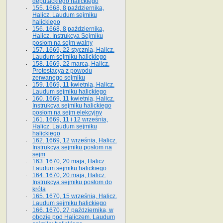
deputackiego halickiego
155. 1668, 8 października,
Halicz. Laudum sejmiku
halickiego
156. 1668, 8 października,
Halicz. Instrukcya Sejmiku
posłom na sejm walny
157. 1669, 22 stycznia, Halicz.
Laudum sejmiku halickiego
158. 1669, 22 marca, Halicz.
Protestacya z powodu
zerwanego sejmiku
159. 1669, 11 kwietnia, Halicz.
Laudum sejmiku halickiego
160. 1669, 11 kwietnia, Halicz.
Instrukcya sejmiku halickiego
posłom na sejm elekcyjny
161. 1669, 11 i 12 września,
Halicz. Laudum sejmiku
halickiego
162. 1669, 12 września, Halicz.
Instrukcya sejmiku posłom na
sejm
163. 1670, 20 maja, Halicz.
Laudum sejmiku halickiego
164. 1670, 20 maja, Halicz.
Instrukcya sejmiku posłom do
króla
165. 1670, 15 września, Halicz.
Laudum sejmiku halickiego
166. 1670, 27 października, w
obozie pod Haliczem. Laudum