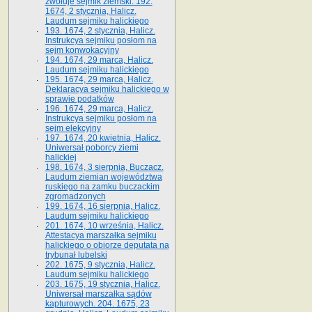
zwołuje sejmik ziemski. 192.
1674, 2 stycznia, Halicz.
Laudum sejmiku halickiego
193. 1674, 2 stycznia, Halicz.
Instrukcya sejmiku posłom na
sejm konwokacyjny
194. 1674, 29 marca, Halicz.
Laudum sejmiku halickiego
195. 1674, 29 marca, Halicz.
Deklaracya sejmiku halickiego w
sprawie podatków
196. 1674, 29 marca, Halicz.
Instrukcya sejmiku posłom na
sejm elekcyjny
197. 1674, 20 kwietnia, Halicz.
Uniwersał poborcy ziemi
halickiej
198. 1674, 3 sierpnia, Buczacz.
Laudum ziemian województwa
ruskiego na zamku buczackim
zgromadzonych
199. 1674, 16 sierpnia, Halicz.
Laudum sejmiku halickiego
201. 1674, 10 września, Halicz.
Attestacya marszałka sejmiku
halickiego o obiorze deputata na
trybunał lubelski
202. 1675, 9 stycznia, Halicz.
Laudum sejmiku halickiego
203. 1675, 19 stycznia, Halicz.
Uniwersał marszałka sądów
kapturowych. 204. 1675, 23