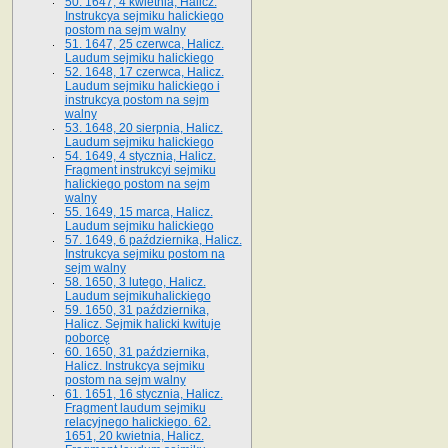
50. 1647, 4 kwietnia, Halicz.
Instrukcya sejmiku halickiego
postom na sejm walny
51. 1647, 25 czerwca, Halicz.
Laudum sejmiku halickiego
52. 1648, 17 czerwca, Halicz.
Laudum sejmiku halickiego i
instrukcya postom na sejm
walny
53. 1648, 20 sierpnia, Halicz.
Laudum sejmiku halickiego
54. 1649, 4 stycznia, Halicz.
Fragment instrukcyi sejmiku
halickiego postom na sejm
walny
55. 1649, 15 marca, Halicz.
Laudum sejmiku halickiego
57. 1649, 6 października, Halicz.
Instrukcya sejmiku postom na
sejm walny
58. 1650, 3 lutego, Halicz.
Laudum sejmikuhalickiego
59. 1650, 31 października,
Halicz. Sejmik halicki kwituje
poborcę
60. 1650, 31 października,
Halicz. Instrukcya sejmiku
postom na sejm walny
61. 1651, 16 stycznia, Halicz.
Fragment laudum sejmiku
relacyjnego halickiego. 62.
1651, 20 kwietnia, Halicz.