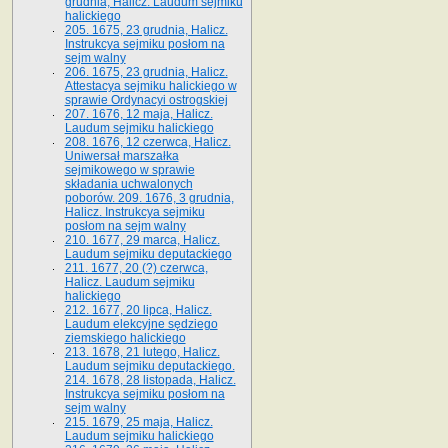
grudnia, Halicz. Laudum sejmiku
halickiego
205. 1675, 23 grudnia, Halicz.
Instrukcya sejmiku posłom na
sejm walny
206. 1675, 23 grudnia, Halicz.
Attestacya sejmiku halickiego w
sprawie Ordynacyi ostrogskiej
207. 1676, 12 maja, Halicz.
Laudum sejmiku halickiego
208. 1676, 12 czerwca, Halicz.
Uniwersał marszałka
sejmikowego w sprawie
składania uchwalonych
poborów. 209. 1676, 3 grudnia,
Halicz. Instrukcya sejmiku
posłom na sejm walny
210. 1677, 29 marca, Halicz.
Laudum sejmiku deputackiego
211. 1677, 20 (?) czerwca,
Halicz. Laudum sejmiku
halickiego
212. 1677, 20 lipca, Halicz.
Laudum elekcyjne sędziego
ziemskiego halickiego
213. 1678, 21 lutego, Halicz.
Laudum sejmiku deputackiego.
214. 1678, 28 listopada, Halicz.
Instrukcya sejmiku posłom na
sejm walny
215. 1679, 25 maja, Halicz.
Laudum sejmiku halickiego