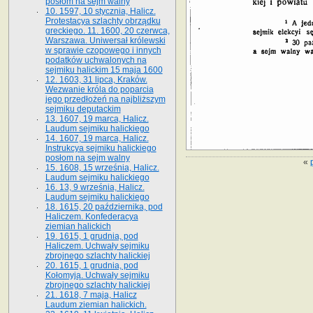
posłom na sejm walny
10. 1597, 10 stycznia, Halicz.
Protestacya szlachty obrządku
greckiego. 11. 1600, 20 czerwca,
Warszawa. Uniwersał królewski
w sprawie czopowego i innych
podatków uchwalonych na
sejmiku halickim 15 maja 1600
12. 1603, 31 lipca, Kraków.
Wezwanie króla do poparcia
jego przedłożeń na najbliższym
sejmiku deputackim
13. 1607, 19 marca, Halicz.
Laudum sejmiku halickiego
14. 1607, 19 marca, Halicz.
Instrukcya sejmiku halickiego
posłom na sejm walny
«
15. 1608, 15 września, Halicz.
Laudum sejmiku halickiego
16. 13, 9 września, Halicz.
Laudum sejmiku halickiego
18. 1615, 20 października, pod
Haliczem. Konfederacya
ziemian halickich
19. 1615, 1 grudnia, pod
Haliczem. Uchwały sejmiku
zbrojnego szlachty halickiej
20. 1615, 1 grudnia, pod
Kołomyją. Uchwały sejmiku
zbrojnego szlachty halickiej
21. 1618, 7 maja, Halicz
Laudum ziemian halickich.