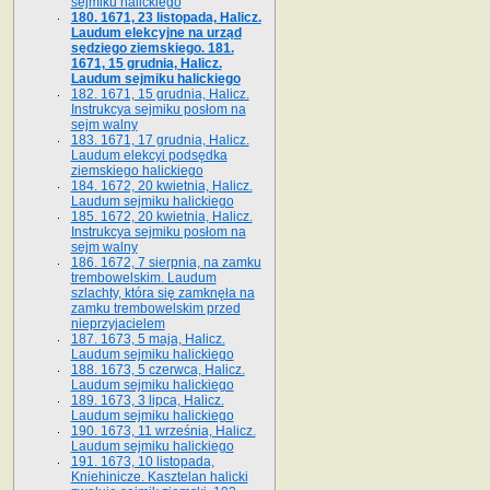
sejmiku halickiego
180. 1671, 23 listopada, Halicz.
Laudum elekcyjne na urząd
sędziego ziemskiego. 181.
1671, 15 grudnia, Halicz.
Laudum sejmiku halickiego
182. 1671, 15 grudnia, Halicz.
Instrukcya sejmiku posłom na
sejm walny
183. 1671, 17 grudnia, Halicz.
Laudum elekcyi podsędka
ziemskiego halickiego
184. 1672, 20 kwietnia, Halicz.
Laudum sejmiku halickiego
185. 1672, 20 kwietnia, Halicz.
Instrukcya sejmiku posłom na
sejm walny
186. 1672, 7 sierpnia, na zamku
trembowelskim. Laudum
szlachty, która się zamknęła na
zamku trembowelskim przed
nieprzyjacielem
187. 1673, 5 maja, Halicz.
Laudum sejmiku halickiego
188. 1673, 5 czerwca, Halicz.
Laudum sejmiku halickiego
189. 1673, 3 lipca, Halicz.
Laudum sejmiku halickiego
190. 1673, 11 września, Halicz.
Laudum sejmiku halickiego
191. 1673, 10 listopada,
Kniehinicze. Kasztelan halicki