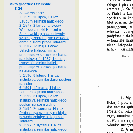
Akta grodzkie i ziemskie
T. 24
Słowo wstępne
1. 1575, 28 lipca, Halicz.
Laudum sejmiku halickiego
2. 1577, 2 kwietnia, Lwów.
Wojewoda ruski Hieronim
Sieniawski ogłasza uchwały
szlachty zebranej we Lwowie o
obronie ziemi przed Tatarami
3. 1587, 14 maja, Lwów.
Szlachta halicka i inna
protestuje w sprawie jechania
na elekcyę. 4. 1587, 14 maja,
Lwów. Kasztelan halicki
protestuje w sprawie jechania
na elekcyę
5. 1590, 8 lutego, Halicz.
Instrukcya sejmiku dana posłom
na sejm
6. 1591, 12 marca, Halicz.
Laudum sejmiku halickiego
7. 1592, 31 lipca, Halicz.
Instrukcya sejmiku halickiego
posłom na sejm walny
8. 1594, 26 sierpnia, Halicz.
Protestacya szlachty ruskiej z
powodu cofnięcia się przed
Tatarami
9. 1597, 7 stycznia, Halicz.
Instrukcya sejmiku halickiego