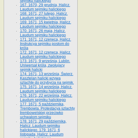
sejmiku halickiego
167. 1670, 29 grudnia, Halicz.
Laudum sejmiku halickiego
168. 1671, 27 lutego, Halicz.
Laudum sejmiku halickiego
169. 1671, 15 kwietnia, Halicz.
Laudum sejmiku halickiego
170. 1671, 26 maja, Halicz.
Laudum sejmiku halickiego
171. 1671, 12 czerwca, Halicz.
Instrukcya sejmiku posłom do
króla
172. 1671, 12 czerwca, Halicz.
Laudum sejmiku halickiego
173. 1671, 9 września, Lublin.
Uniwersał króla, zwołujący
sejmik halicki
174. 1671, 13 września, Świerz.
Kasztelan halicki wzywa
szlachtę do przybycia na sejmik.
175. 1671, 14 września, Halicz.
Laudum sejmiku halickiego
176. 1671, 22 września, Halicz.
Laudum sejmiku halickiego
177. 1671, 5 października,
Trembowla. Protestacya szlachty
trembowelskiej przeciwko
uchwałom sejmiku
178. 1671, 29 października,
Halicz. Laudum sejmiku
halickiego. 179. 1671, 6
listopada, Halicz. Laudum