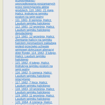
przepisywania i
uporządkowania poszarpanych
przez nieprzyjaciela aktów
grodzkich. 110. 1661, 21 maja,
Halicz. Instrukcya sejmiku
posłom na sejm walny
111. 1661, 8 sierpnia, Halicz.
Laudum sejmiku halickiego
112. 1661, 12 września, Halicz.
Laudum sejmiku halickiego
deputackiego
113. 1661, 12 września, Halicz.
Ziemianie haliccy na sejmiku
halickim zgromadzeni zakładają
protest przeciwko uchwale
sejmowej dotyczącej alienacyi
dóbr Rzptej. 114. 1662, 3 lutego,
Halicz. Laudum sejmiku
halickiego
115. 1662, 4 lutego, Halicz.
Instrukcya sejmiku posłom na
sejm walny
116. 1662, 5 czerwca, Halicz.
Laudum sejmiku halickiego
relacyjnego
117. 1662, 7 lipca, Halicz.
Laudum sejmiku halickiego
118. 1663, 10 września, Halicz.
Laudum sejmiku halickiego
119. 1663, 11 września, Halicz.
Laudum sejmiku halickiego
120. 1664, 4 czerwca, Halicz.