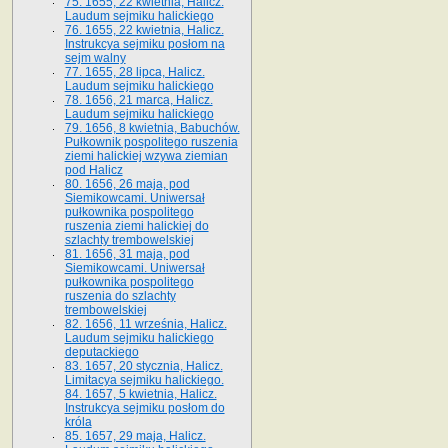
75. 1655, 22 kwietnia, Halicz.
Laudum sejmiku halickiego
76. 1655, 22 kwietnia, Halicz.
Instrukcya sejmiku posłom na
sejm walny
77. 1655, 28 lipca, Halicz.
Laudum sejmiku halickiego
78. 1656, 21 marca, Halicz.
Laudum sejmiku halickiego
79. 1656, 8 kwietnia, Babuchów.
Pułkownik pospolitego ruszenia
ziemi halickiej wzywa ziemian
pod Halicz
80. 1656, 26 maja, pod
Siemikowcami. Uniwersał
pułkownika pospolitego
ruszenia ziemi halickiej do
szlachty trembowelskiej
81. 1656, 31 maja, pod
Siemikowcami. Uniwersał
pułkownika pospolitego
ruszenia do szlachty
trembowelskiej
82. 1656, 11 września, Halicz.
Laudum sejmiku halickiego
deputackiego
83. 1657, 20 stycznia, Halicz.
Limitacya sejmiku halickiego.
84. 1657, 5 kwietnia, Halicz.
Instrukcya sejmiku posłom do
króla
85. 1657, 29 maja, Halicz.