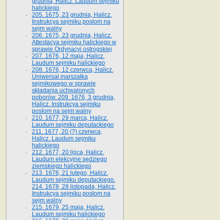
grudnia, Halicz. Laudum sejmiku
halickiego
205. 1675, 23 grudnia, Halicz.
Instrukcya sejmiku posłom na
sejm walny
206. 1675, 23 grudnia, Halicz.
Attestacya sejmiku halickiego w
sprawie Ordynacyi ostrogskiej
207. 1676, 12 maja, Halicz.
Laudum sejmiku halickiego
208. 1676, 12 czerwca, Halicz.
Uniwersał marszałka
sejmikowego w sprawie
składania uchwalonych
poborów. 209. 1676, 3 grudnia,
Halicz. Instrukcya sejmiku
posłom na sejm walny
210. 1677, 29 marca, Halicz.
Laudum sejmiku deputackiego
211. 1677, 20 (?) czerwca,
Halicz. Laudum sejmiku
halickiego
212. 1677, 20 lipca, Halicz.
Laudum elekcyjne sędziego
ziemskiego halickiego
213. 1678, 21 lutego, Halicz.
Laudum sejmiku deputackiego.
214. 1678, 28 listopada, Halicz.
Instrukcya sejmiku posłom na
sejm walny
215. 1679, 25 maja, Halicz.
Laudum sejmiku halickiego