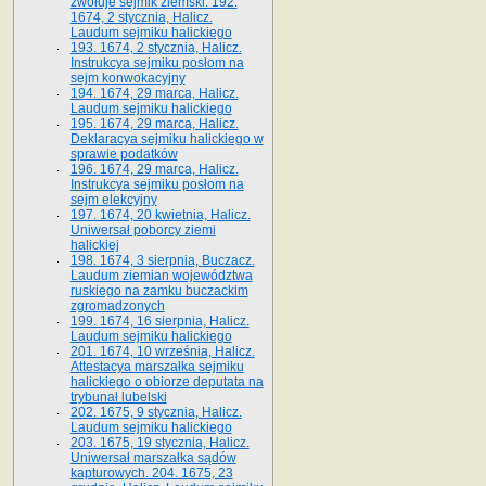
zwołuje sejmik ziemski. 192.
1674, 2 stycznia, Halicz.
Laudum sejmiku halickiego
193. 1674, 2 stycznia, Halicz.
Instrukcya sejmiku posłom na
sejm konwokacyjny
194. 1674, 29 marca, Halicz.
Laudum sejmiku halickiego
195. 1674, 29 marca, Halicz.
Deklaracya sejmiku halickiego w
sprawie podatków
196. 1674, 29 marca, Halicz.
Instrukcya sejmiku posłom na
sejm elekcyjny
197. 1674, 20 kwietnia, Halicz.
Uniwersał poborcy ziemi
halickiej
198. 1674, 3 sierpnia, Buczacz.
Laudum ziemian województwa
ruskiego na zamku buczackim
zgromadzonych
199. 1674, 16 sierpnia, Halicz.
Laudum sejmiku halickiego
201. 1674, 10 września, Halicz.
Attestacya marszałka sejmiku
halickiego o obiorze deputata na
trybunał lubelski
202. 1675, 9 stycznia, Halicz.
Laudum sejmiku halickiego
203. 1675, 19 stycznia, Halicz.
Uniwersał marszałka sądów
kapturowych. 204. 1675, 23