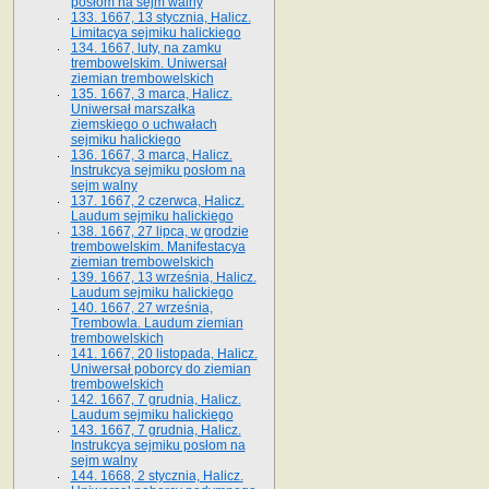
posłom na sejm walny
133. 1667, 13 stycznia, Halicz.
Limitacya sejmiku halickiego
134. 1667, luty, na zamku
trembowelskim. Uniwersał
ziemian trembowelskich
135. 1667, 3 marca, Halicz.
Uniwersał marszałka
ziemskiego o uchwałach
sejmiku halickiego
136. 1667, 3 marca, Halicz.
Instrukcya sejmiku posłom na
sejm walny
137. 1667, 2 czerwca, Halicz.
Laudum sejmiku halickiego
138. 1667, 27 lipca, w grodzie
trembowelskim. Manifestacya
ziemian trembowelskich
139. 1667, 13 września, Halicz.
Laudum sejmiku halickiego
140. 1667, 27 września,
Trembowla. Laudum ziemian
trembowelskich
141. 1667, 20 listopada, Halicz.
Uniwersał poborcy do ziemian
trembowelskich
142. 1667, 7 grudnia, Halicz.
Laudum sejmiku halickiego
143. 1667, 7 grudnia, Halicz.
Instrukcya sejmiku posłom na
sejm walny
144. 1668, 2 stycznia, Halicz.