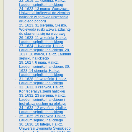
22. 1619, 11 kwietnia, Halicz.
Laudum sejmiku halickiego
24. 1623, 13 marca, Warszawa.
Uniwersał królewski do ziemian
halickich w sprawie uiszczenia
drugiego poboru
25. 1623, 31 sierpnia, Olesko.
Wojewoda ruski wzywa szlachtę
do stawienia się na wyprawę.
26. 1623, 11 września, Halicz.
Laudum sejmiku halickiego
27. 1624, 1 kwietnia, Halicz.
Laudum sejmiku halickiego. 28.
1627, 10 marca, Halicz. Laudum
sejmiku halickiego
29. 1627, 6 maja, Halicz.
Laudum sejmiku halickiego. 30.
1628, 14 sierpnia, Halicz.
Laudum sejmiku halickiego
31. 1628, 11 września, Halicz.
Laudum sejmiku halickiego
32. 1632, 3 czerwca, Halicz.
Konfederacya ziemi halickiej
33. 1632, 23 sierpnia, Halicz.
Laudum sejmiku halickiego i
instrukcya posłom na elekcyę
34. 1633, 12 września, Halicz.
Laudum sejmiku halickiego
35. 1635, 25 czerwca, Halicz.
Laudum sejmiku halickiego
36. 1636, 10 lutego, Halicz.
Uniwersał Zygmunta Świrskiego