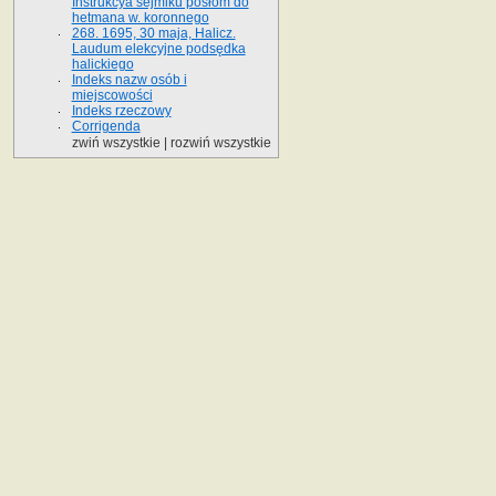
Instrukcya sejmiku posłom do
hetmana w. koronnego
268. 1695, 30 maja, Halicz.
Laudum elekcyjne podsędka
halickiego
Indeks nazw osób i
miejscowości
Indeks rzeczowy
Corrigenda
zwiń wszystkie
|
rozwiń wszystkie