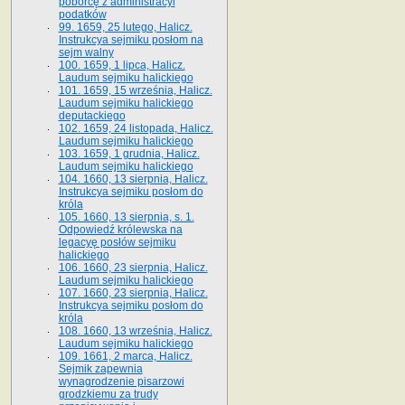
poborcę z administracyi
podatków
99. 1659, 25 lutego, Halicz.
Instrukcya sejmiku posłom na
sejm walny
100. 1659, 1 lipca, Halicz.
Laudum sejmiku halickiego
101. 1659, 15 września, Halicz.
Laudum sejmiku halickiego
deputackiego
102. 1659, 24 listopada, Halicz.
Laudum sejmiku halickiego
103. 1659, 1 grudnia, Halicz.
Laudum sejmiku halickiego
104. 1660, 13 sierpnia, Halicz.
Instrukcya sejmiku posłom do
króla
105. 1660, 13 sierpnia, s. 1.
Odpowiedź królewska na
legacyę posłów sejmiku
halickiego
106. 1660, 23 sierpnia, Halicz.
Laudum sejmiku halickiego
107. 1660, 23 sierpnia, Halicz.
Instrukcya sejmiku posłom do
króla
108. 1660, 13 września, Halicz.
Laudum sejmiku halickiego
109. 1661, 2 marca, Halicz.
Sejmik zapewnia
wynagrodzenie pisarzowi
grodzkiemu za trudy