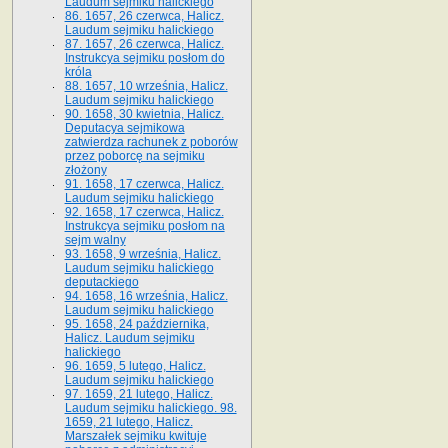
Laudum sejmiku halickiego
86. 1657, 26 czerwca, Halicz.
Laudum sejmiku halickiego
87. 1657, 26 czerwca, Halicz.
Instrukcya sejmiku posłom do
króla
88. 1657, 10 września, Halicz.
Laudum sejmiku halickiego
90. 1658, 30 kwietnia, Halicz.
Deputacya sejmikowa
zatwierdza rachunek z poborów
przez poborcę na sejmiku
złożony
91. 1658, 17 czerwca, Halicz.
Laudum sejmiku halickiego
92. 1658, 17 czerwca, Halicz.
Instrukcya sejmiku posłom na
sejm walny
93. 1658, 9 września, Halicz.
Laudum sejmiku halickiego
deputackiego
94. 1658, 16 września, Halicz.
Laudum sejmiku halickiego
95. 1658, 24 października,
Halicz. Laudum sejmiku
halickiego
96. 1659, 5 lutego, Halicz.
Laudum sejmiku halickiego
97. 1659, 21 lutego, Halicz.
Laudum sejmiku halickiego. 98.
1659, 21 lutego, Halicz.
Marszałek sejmiku kwituje