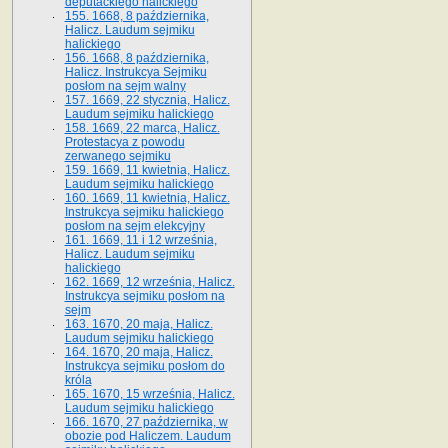
deputackiego halickiego
155. 1668, 8 października,
Halicz. Laudum sejmiku
halickiego
156. 1668, 8 października,
Halicz. Instrukcya Sejmiku
posłom na sejm walny
157. 1669, 22 stycznia, Halicz.
Laudum sejmiku halickiego
158. 1669, 22 marca, Halicz.
Protestacya z powodu
zerwanego sejmiku
159. 1669, 11 kwietnia, Halicz.
Laudum sejmiku halickiego
160. 1669, 11 kwietnia, Halicz.
Instrukcya sejmiku halickiego
posłom na sejm elekcyjny
161. 1669, 11 i 12 września,
Halicz. Laudum sejmiku
halickiego
162. 1669, 12 września, Halicz.
Instrukcya sejmiku posłom na
sejm
163. 1670, 20 maja, Halicz.
Laudum sejmiku halickiego
164. 1670, 20 maja, Halicz.
Instrukcya sejmiku posłom do
króla
165. 1670, 15 września, Halicz.
Laudum sejmiku halickiego
166. 1670, 27 października, w
obozie pod Haliczem. Laudum