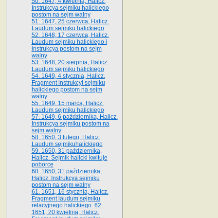
50. 1647, 4 kwietnia, Halicz.
Instrukcya sejmiku halickiego
postom na sejm walny
51. 1647, 25 czerwca, Halicz.
Laudum sejmiku halickiego
52. 1648, 17 czerwca, Halicz.
Laudum sejmiku halickiego i
instrukcya postom na sejm
walny
53. 1648, 20 sierpnia, Halicz.
Laudum sejmiku halickiego
54. 1649, 4 stycznia, Halicz.
Fragment instrukcyi sejmiku
halickiego postom na sejm
walny
55. 1649, 15 marca, Halicz.
Laudum sejmiku halickiego
57. 1649, 6 października, Halicz.
Instrukcya sejmiku postom na
sejm walny
58. 1650, 3 lutego, Halicz.
Laudum sejmikuhalickiego
59. 1650, 31 października,
Halicz. Sejmik halicki kwituje
poborcę
60. 1650, 31 października,
Halicz. Instrukcya sejmiku
postom na sejm walny
61. 1651, 16 stycznia, Halicz.
Fragment laudum sejmiku
relacyjnego halickiego. 62.
1651, 20 kwietnia, Halicz.