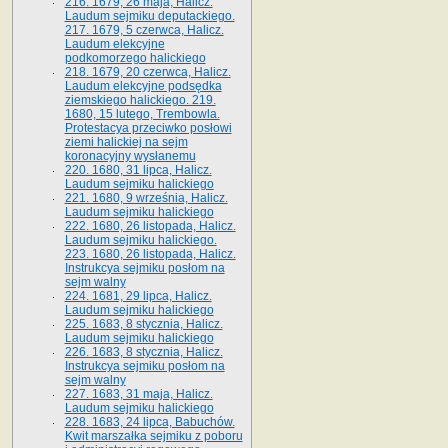
216. 1679, 26 maja, Halicz.
Laudum sejmiku deputackiego.
217. 1679, 5 czerwca, Halicz.
Laudum elekcyjne
podkomorzego halickiego
218. 1679, 20 czerwca, Halicz.
Laudum elekcyjne podsędka
ziemskiego halickiego. 219.
1680, 15 lutego, Trembowla.
Protestacya przeciwko posłowi
ziemi halickiej na sejm
koronacyjny wysłanemu
220. 1680, 31 lipca, Halicz.
Laudum sejmiku halickiego
221. 1680, 9 września, Halicz.
Laudum sejmiku halickiego
222. 1680, 26 listopada, Halicz.
Laudum sejmiku halickiego.
223. 1680, 26 listopada, Halicz.
Instrukcya sejmiku posłom na
sejm walny
224. 1681, 29 lipca, Halicz.
Laudum sejmiku halickiego
225. 1683, 8 stycznia, Halicz.
Laudum sejmiku halickiego
226. 1683, 8 stycznia, Halicz.
Instrukcya sejmiku posłom na
sejm walny
227. 1683, 31 maja, Halicz.
Laudum sejmiku halickiego
228. 1683, 24 lipca, Babuchów.
Kwit marszałka sejmiku z poboru