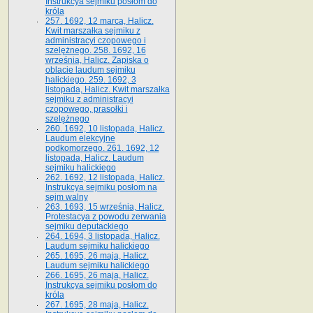
Instrukcya sejmiku posłom do
króla
257. 1692, 12 marca, Halicz.
Kwit marszałka sejmiku z
administracyi czopowego i
szelężnego. 258. 1692, 16
września, Halicz. Zapiska o
oblacie laudum sejmiku
halickiego. 259. 1692, 3
listopada, Halicz. Kwit marszałka
sejmiku z administracyi
czopowego, prasołki i
szelężnego
260. 1692, 10 listopada, Halicz.
Laudum elekcyjne
podkomorzego. 261. 1692, 12
listopada, Halicz. Laudum
sejmiku halickiego
262. 1692, 12 listopada, Halicz.
Instrukcya sejmiku posłom na
sejm walny
263. 1693, 15 września, Halicz.
Protestacya z powodu zerwania
sejmiku deputackiego
264. 1694, 3 listopada, Halicz.
Laudum sejmiku halickiego
265. 1695, 26 maja, Halicz.
Laudum sejmiku halickiego
266. 1695, 26 maja, Halicz.
Instrukcya sejmiku posłom do
króla
267. 1695, 28 maja, Halicz.