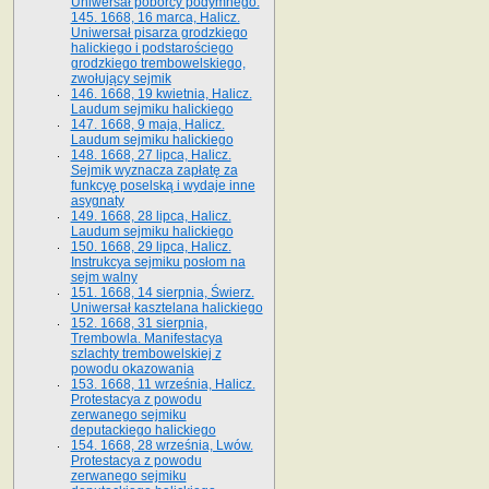
Uniwersał poborcy podymnego.
145. 1668, 16 marca, Halicz.
Uniwersał pisarza grodzkiego
halickiego i podstarościego
grodzkiego trembowelskiego,
zwołujący sejmik
146. 1668, 19 kwietnia, Halicz.
Laudum sejmiku halickiego
147. 1668, 9 maja, Halicz.
Laudum sejmiku halickiego
148. 1668, 27 lipca, Halicz.
Sejmik wyznacza zapłatę za
funkcyę poselską i wydaje inne
asygnaty
149. 1668, 28 lipca, Halicz.
Laudum sejmiku halickiego
150. 1668, 29 lipca, Halicz.
Instrukcya sejmiku posłom na
sejm walny
151. 1668, 14 sierpnia, Świerz.
Uniwersał kasztelana halickiego
152. 1668, 31 sierpnia,
Trembowla. Manifestacya
szlachty trembowelskiej z
powodu okazowania
153. 1668, 11 września, Halicz.
Protestacya z powodu
zerwanego sejmiku
deputackiego halickiego
154. 1668, 28 września, Lwów.
Protestacya z powodu
zerwanego sejmiku