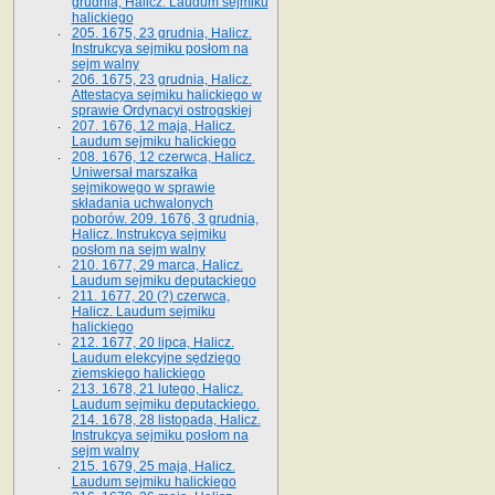
grudnia, Halicz. Laudum sejmiku
halickiego
205. 1675, 23 grudnia, Halicz.
Instrukcya sejmiku posłom na
sejm walny
206. 1675, 23 grudnia, Halicz.
Attestacya sejmiku halickiego w
sprawie Ordynacyi ostrogskiej
207. 1676, 12 maja, Halicz.
Laudum sejmiku halickiego
208. 1676, 12 czerwca, Halicz.
Uniwersał marszałka
sejmikowego w sprawie
składania uchwalonych
poborów. 209. 1676, 3 grudnia,
Halicz. Instrukcya sejmiku
posłom na sejm walny
210. 1677, 29 marca, Halicz.
Laudum sejmiku deputackiego
211. 1677, 20 (?) czerwca,
Halicz. Laudum sejmiku
halickiego
212. 1677, 20 lipca, Halicz.
Laudum elekcyjne sędziego
ziemskiego halickiego
213. 1678, 21 lutego, Halicz.
Laudum sejmiku deputackiego.
214. 1678, 28 listopada, Halicz.
Instrukcya sejmiku posłom na
sejm walny
215. 1679, 25 maja, Halicz.
Laudum sejmiku halickiego