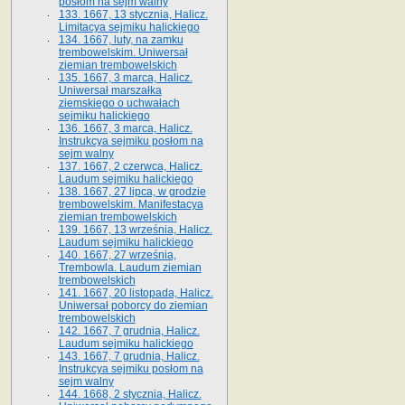
posłom na sejm walny
133. 1667, 13 stycznia, Halicz.
Limitacya sejmiku halickiego
134. 1667, luty, na zamku
trembowelskim. Uniwersał
ziemian trembowelskich
135. 1667, 3 marca, Halicz.
Uniwersał marszałka
ziemskiego o uchwałach
sejmiku halickiego
136. 1667, 3 marca, Halicz.
Instrukcya sejmiku posłom na
sejm walny
137. 1667, 2 czerwca, Halicz.
Laudum sejmiku halickiego
138. 1667, 27 lipca, w grodzie
trembowelskim. Manifestacya
ziemian trembowelskich
139. 1667, 13 września, Halicz.
Laudum sejmiku halickiego
140. 1667, 27 września,
Trembowla. Laudum ziemian
trembowelskich
141. 1667, 20 listopada, Halicz.
Uniwersał poborcy do ziemian
trembowelskich
142. 1667, 7 grudnia, Halicz.
Laudum sejmiku halickiego
143. 1667, 7 grudnia, Halicz.
Instrukcya sejmiku posłom na
sejm walny
144. 1668, 2 stycznia, Halicz.