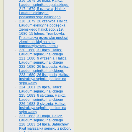
216. 1679, 26 maja, Halicz.
Laudum sejmiku deputackiego.
217. 1679, 5 czerwca, Halicz.
Laudum elekcyjne
podkomorzego halickiego
218. 1679, 20 czerwca, Halicz.
Laudum elekcyjne podsędka
ziemskiego halickiego. 219.
1680, 15 lutego, Trembowla.
Protestacya przeciwko posłowi
ziemi halickiej na sejm
koronacyjny wysłanemu
220. 1680, 31 lipca, Halicz.
Laudum sejmiku halickiego
221. 1680, 9 września, Halicz.
Laudum sejmiku halickiego
222. 1680, 26 listopada, Halicz.
Laudum sejmiku halickiego.
223. 1680, 26 listopada, Halicz.
Instrukcya sejmiku posłom na
sejm walny
224. 1681, 29 lipca, Halicz.
Laudum sejmiku halickiego
225. 1683, 8 stycznia, Halicz.
Laudum sejmiku halickiego
226. 1683, 8 stycznia, Halicz.
Instrukcya sejmiku posłom na
sejm walny
227. 1683, 31 maja, Halicz.
Laudum sejmiku halickiego
228. 1683, 24 lipca, Babuchów.
Kwit marszałka sejmiku z poboru