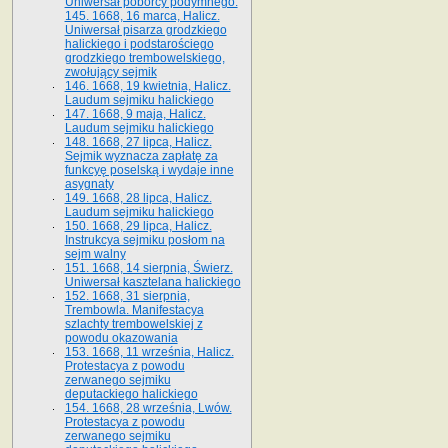
Uniwersał poborcy podymnego.
145. 1668, 16 marca, Halicz.
Uniwersał pisarza grodzkiego
halickiego i podstarościego
grodzkiego trembowelskiego,
zwołujący sejmik
146. 1668, 19 kwietnia, Halicz.
Laudum sejmiku halickiego
147. 1668, 9 maja, Halicz.
Laudum sejmiku halickiego
148. 1668, 27 lipca, Halicz.
Sejmik wyznacza zapłatę za
funkcyę poselską i wydaje inne
asygnaty
149. 1668, 28 lipca, Halicz.
Laudum sejmiku halickiego
150. 1668, 29 lipca, Halicz.
Instrukcya sejmiku posłom na
sejm walny
151. 1668, 14 sierpnia, Świerz.
Uniwersał kasztelana halickiego
152. 1668, 31 sierpnia,
Trembowla. Manifestacya
szlachty trembowelskiej z
powodu okazowania
153. 1668, 11 września, Halicz.
Protestacya z powodu
zerwanego sejmiku
deputackiego halickiego
154. 1668, 28 września, Lwów.
Protestacya z powodu
zerwanego sejmiku