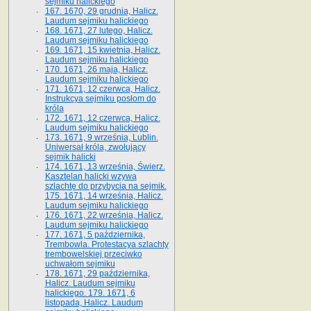
sejmiku halickiego
167. 1670, 29 grudnia, Halicz.
Laudum sejmiku halickiego
168. 1671, 27 lutego, Halicz.
Laudum sejmiku halickiego
169. 1671, 15 kwietnia, Halicz.
Laudum sejmiku halickiego
170. 1671, 26 maja, Halicz.
Laudum sejmiku halickiego
171. 1671, 12 czerwca, Halicz.
Instrukcya sejmiku posłom do
króla
172. 1671, 12 czerwca, Halicz.
Laudum sejmiku halickiego
173. 1671, 9 września, Lublin.
Uniwersał króla, zwołujący
sejmik halicki
174. 1671, 13 września, Świerz.
Kasztelan halicki wzywa
szlachtę do przybycia na sejmik.
175. 1671, 14 września, Halicz.
Laudum sejmiku halickiego
176. 1671, 22 września, Halicz.
Laudum sejmiku halickiego
177. 1671, 5 października,
Trembowla. Protestacya szlachty
trembowelskiej przeciwko
uchwałom sejmiku
178. 1671, 29 października,
Halicz. Laudum sejmiku
halickiego. 179. 1671, 6
listopada, Halicz. Laudum