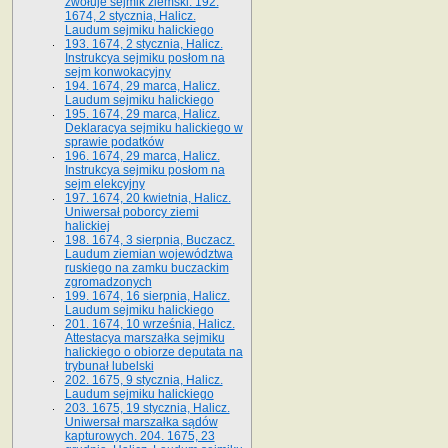
zwołuje sejmik ziemski. 192.
1674, 2 stycznia, Halicz.
Laudum sejmiku halickiego
193. 1674, 2 stycznia, Halicz.
Instrukcya sejmiku posłom na
sejm konwokacyjny
194. 1674, 29 marca, Halicz.
Laudum sejmiku halickiego
195. 1674, 29 marca, Halicz.
Deklaracya sejmiku halickiego w
sprawie podatków
196. 1674, 29 marca, Halicz.
Instrukcya sejmiku posłom na
sejm elekcyjny
197. 1674, 20 kwietnia, Halicz.
Uniwersał poborcy ziemi
halickiej
198. 1674, 3 sierpnia, Buczacz.
Laudum ziemian województwa
ruskiego na zamku buczackim
zgromadzonych
199. 1674, 16 sierpnia, Halicz.
Laudum sejmiku halickiego
201. 1674, 10 września, Halicz.
Attestacya marszałka sejmiku
halickiego o obiorze deputata na
trybunał lubelski
202. 1675, 9 stycznia, Halicz.
Laudum sejmiku halickiego
203. 1675, 19 stycznia, Halicz.
Uniwersał marszałka sądów
kapturowych. 204. 1675, 23