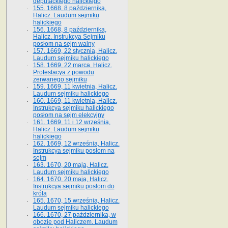
deputackiego halickiego
155. 1668, 8 października,
Halicz. Laudum sejmiku
halickiego
156. 1668, 8 października,
Halicz. Instrukcya Sejmiku
posłom na sejm walny
157. 1669, 22 stycznia, Halicz.
Laudum sejmiku halickiego
158. 1669, 22 marca, Halicz.
Protestacya z powodu
zerwanego sejmiku
159. 1669, 11 kwietnia, Halicz.
Laudum sejmiku halickiego
160. 1669, 11 kwietnia, Halicz.
Instrukcya sejmiku halickiego
posłom na sejm elekcyjny
161. 1669, 11 i 12 września,
Halicz. Laudum sejmiku
halickiego
162. 1669, 12 września, Halicz.
Instrukcya sejmiku posłom na
sejm
163. 1670, 20 maja, Halicz.
Laudum sejmiku halickiego
164. 1670, 20 maja, Halicz.
Instrukcya sejmiku posłom do
króla
165. 1670, 15 września, Halicz.
Laudum sejmiku halickiego
166. 1670, 27 października, w
obozie pod Haliczem. Laudum