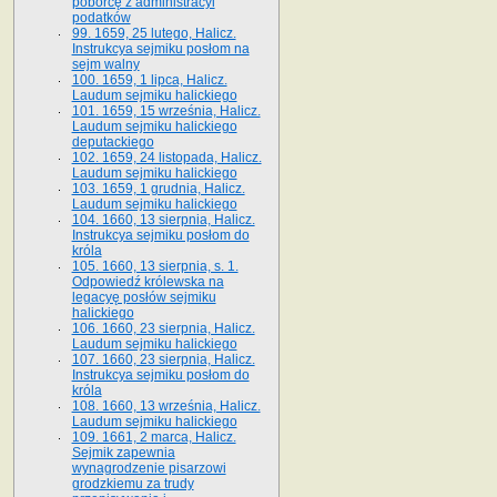
poborcę z administracyi
podatków
99. 1659, 25 lutego, Halicz.
Instrukcya sejmiku posłom na
sejm walny
100. 1659, 1 lipca, Halicz.
Laudum sejmiku halickiego
101. 1659, 15 września, Halicz.
Laudum sejmiku halickiego
deputackiego
102. 1659, 24 listopada, Halicz.
Laudum sejmiku halickiego
103. 1659, 1 grudnia, Halicz.
Laudum sejmiku halickiego
104. 1660, 13 sierpnia, Halicz.
Instrukcya sejmiku posłom do
króla
105. 1660, 13 sierpnia, s. 1.
Odpowiedź królewska na
legacyę posłów sejmiku
halickiego
106. 1660, 23 sierpnia, Halicz.
Laudum sejmiku halickiego
107. 1660, 23 sierpnia, Halicz.
Instrukcya sejmiku posłom do
króla
108. 1660, 13 września, Halicz.
Laudum sejmiku halickiego
109. 1661, 2 marca, Halicz.
Sejmik zapewnia
wynagrodzenie pisarzowi
grodzkiemu za trudy