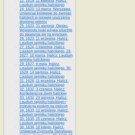
22. 1619, 11 kwietnia, Halicz.
Laudum sejmiku halickiego
24. 1623, 13 marca, Warszawa.
Uniwersał królewski do ziemian
halickich w sprawie uiszczenia
drugiego poboru
25. 1623, 31 sierpnia, Olesko.
Wojewoda ruski wzywa szlachtę
do stawienia się na wyprawę.
26. 1623, 11 września, Halicz.
Laudum sejmiku halickiego
27. 1624, 1 kwietnia, Halicz.
Laudum sejmiku halickiego. 28.
1627, 10 marca, Halicz. Laudum
sejmiku halickiego
29. 1627, 6 maja, Halicz.
Laudum sejmiku halickiego. 30.
1628, 14 sierpnia, Halicz.
Laudum sejmiku halickiego
31. 1628, 11 września, Halicz.
Laudum sejmiku halickiego
32. 1632, 3 czerwca, Halicz.
Konfederacya ziemi halickiej
33. 1632, 23 sierpnia, Halicz.
Laudum sejmiku halickiego i
instrukcya posłom na elekcyę
34. 1633, 12 września, Halicz.
Laudum sejmiku halickiego
35. 1635, 25 czerwca, Halicz.
Laudum sejmiku halickiego
36. 1636, 10 lutego, Halicz.
Uniwersał Zygmunta Świrskiego