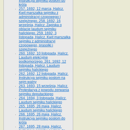
Instrukcya sejmiku posłom do
króla
257. 1692, 12 marca, Halicz.
Kwit marszałka sejmiku z
administracyi czopowego i
szelężnego. 258. 1692, 16
września, Halicz. Zapiska o
oblacie laudum sejmiku
halickiego. 259. 1692, 3
listopada, Halicz. Kwit marszałka
sejmiku z administracyi
czopowego, prasołki i
szelężnego
260. 1692, 10 listopada, Halicz.
Laudum elekcyjne
podkomorzego. 261. 1692, 12
listopada, Halicz. Laudum
sejmiku halickiego
262. 1692, 12 listopada, Halicz.
Instrukcya sejmiku posłom na
sejm walny
263. 1693, 15 września, Halicz.
Protestacya z powodu zerwania
sejmiku deputackiego
264. 1694, 3 listopada, Halicz.
Laudum sejmiku halickiego
265. 1695, 26 maja, Halicz.
Laudum sejmiku halickiego
266. 1695, 26 maja, Halicz.
Instrukcya sejmiku posłom do
króla
267. 1695, 28 maja, Halicz.