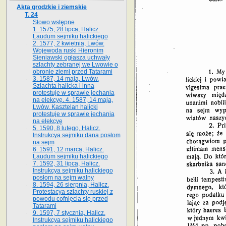
Akta grodzkie i ziemskie
T. 24
Słowo wstępne
1. 1575, 28 lipca, Halicz.
Laudum sejmiku halickiego
2. 1577, 2 kwietnia, Lwów.
Wojewoda ruski Hieronim
Sieniawski ogłasza uchwały
szlachty zebranej we Lwowie o
obronie ziemi przed Tatarami
3. 1587, 14 maja, Lwów.
Szlachta halicka i inna
protestuje w sprawie jechania
na elekcyę. 4. 1587, 14 maja,
Lwów. Kasztelan halicki
protestuje w sprawie jechania
na elekcyę
5. 1590, 8 lutego, Halicz.
Instrukcya sejmiku dana posłom
na sejm
6. 1591, 12 marca, Halicz.
Laudum sejmiku halickiego
7. 1592, 31 lipca, Halicz.
Instrukcya sejmiku halickiego
posłom na sejm walny
8. 1594, 26 sierpnia, Halicz.
Protestacya szlachty ruskiej z
powodu cofnięcia się przed
Tatarami
9. 1597, 7 stycznia, Halicz.
Instrukcya sejmiku halickiego