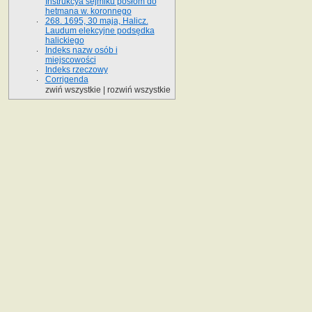
Instrukcya sejmiku posłom do
hetmana w. koronnego
268. 1695, 30 maja, Halicz.
Laudum elekcyjne podsędka
halickiego
Indeks nazw osób i
miejscowości
Indeks rzeczowy
Corrigenda
zwiń wszystkie
|
rozwiń wszystkie