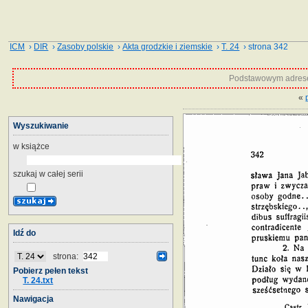
ICM
›
DIR
›
Zasoby polskie
›
Akta grodzkie i ziemskie
›
T. 24
› strona 342
Podstawowym adrese
«
Wyszukiwanie
w książce
szukaj w całej serii
Idź do
strona:
Pobierz pełen tekst
T. 24.txt
Nawigacja