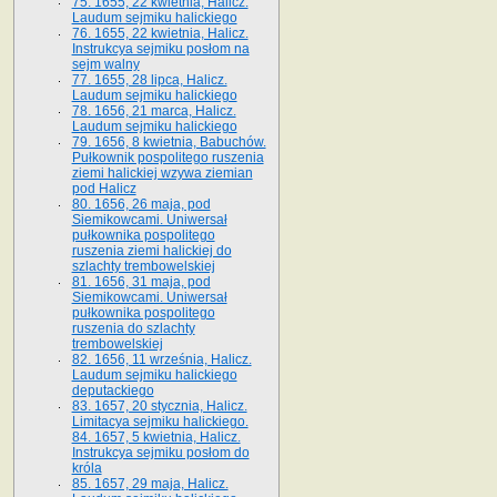
75. 1655, 22 kwietnia, Halicz.
Laudum sejmiku halickiego
76. 1655, 22 kwietnia, Halicz.
Instrukcya sejmiku posłom na
sejm walny
77. 1655, 28 lipca, Halicz.
Laudum sejmiku halickiego
78. 1656, 21 marca, Halicz.
Laudum sejmiku halickiego
79. 1656, 8 kwietnia, Babuchów.
Pułkownik pospolitego ruszenia
ziemi halickiej wzywa ziemian
pod Halicz
80. 1656, 26 maja, pod
Siemikowcami. Uniwersał
pułkownika pospolitego
ruszenia ziemi halickiej do
szlachty trembowelskiej
81. 1656, 31 maja, pod
Siemikowcami. Uniwersał
pułkownika pospolitego
ruszenia do szlachty
trembowelskiej
82. 1656, 11 września, Halicz.
Laudum sejmiku halickiego
deputackiego
83. 1657, 20 stycznia, Halicz.
Limitacya sejmiku halickiego.
84. 1657, 5 kwietnia, Halicz.
Instrukcya sejmiku posłom do
króla
85. 1657, 29 maja, Halicz.