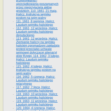
przepisywania i
uporządkowania poszarpanych
przez nieprzyjaciela aktów
grodzkich. 110. 1661, 21 maja,
Halicz. Instrukcya sejmiku
posłom na sejm walny
111. 1661, 8 sierpnia, Halicz.
Laudum sejmiku halickiego
112. 1661, 12 września, Halicz.
Laudum sejmiku halickiego
deputackiego
113. 1661, 12 września, Halicz.
Ziemianie haliccy na sejmiku
halickim zgromadzeni zakładają
protest przeciwko uchwale
sejmowej dotyczącej alienacyi
dóbr Rzptej. 114. 1662, 3 lutego,
Halicz. Laudum sejmiku
halickiego
115. 1662, 4 lutego, Halicz.
Instrukcya sejmiku posłom na
sejm walny
116. 1662, 5 czerwca, Halicz.
Laudum sejmiku halickiego
relacyjnego
117. 1662, 7 lipca, Halicz.
Laudum sejmiku halickiego
118. 1663, 10 września, Halicz.
Laudum sejmiku halickiego
119. 1663, 11 września, Halicz.
Laudum sejmiku halickiego
120. 1664, 4 czerwca, Halicz.