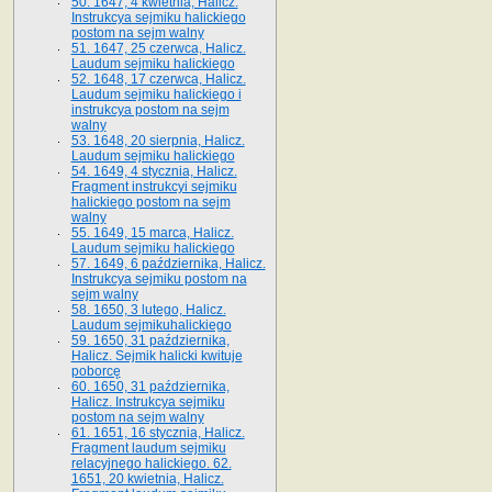
50. 1647, 4 kwietnia, Halicz.
Instrukcya sejmiku halickiego
postom na sejm walny
51. 1647, 25 czerwca, Halicz.
Laudum sejmiku halickiego
52. 1648, 17 czerwca, Halicz.
Laudum sejmiku halickiego i
instrukcya postom na sejm
walny
53. 1648, 20 sierpnia, Halicz.
Laudum sejmiku halickiego
54. 1649, 4 stycznia, Halicz.
Fragment instrukcyi sejmiku
halickiego postom na sejm
walny
55. 1649, 15 marca, Halicz.
Laudum sejmiku halickiego
57. 1649, 6 października, Halicz.
Instrukcya sejmiku postom na
sejm walny
58. 1650, 3 lutego, Halicz.
Laudum sejmikuhalickiego
59. 1650, 31 października,
Halicz. Sejmik halicki kwituje
poborcę
60. 1650, 31 października,
Halicz. Instrukcya sejmiku
postom na sejm walny
61. 1651, 16 stycznia, Halicz.
Fragment laudum sejmiku
relacyjnego halickiego. 62.
1651, 20 kwietnia, Halicz.