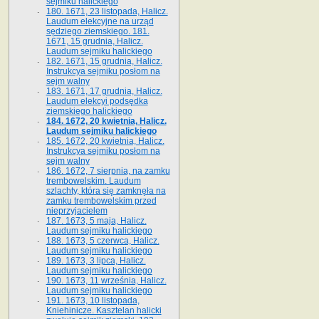
sejmiku halickiego
180. 1671, 23 listopada, Halicz.
Laudum elekcyjne na urząd
sędziego ziemskiego. 181.
1671, 15 grudnia, Halicz.
Laudum sejmiku halickiego
182. 1671, 15 grudnia, Halicz.
Instrukcya sejmiku posłom na
sejm walny
183. 1671, 17 grudnia, Halicz.
Laudum elekcyi podsędka
ziemskiego halickiego
184. 1672, 20 kwietnia, Halicz.
Laudum sejmiku halickiego
185. 1672, 20 kwietnia, Halicz.
Instrukcya sejmiku posłom na
sejm walny
186. 1672, 7 sierpnia, na zamku
trembowelskim. Laudum
szlachty, która się zamknęła na
zamku trembowelskim przed
nieprzyjacielem
187. 1673, 5 maja, Halicz.
Laudum sejmiku halickiego
188. 1673, 5 czerwca, Halicz.
Laudum sejmiku halickiego
189. 1673, 3 lipca, Halicz.
Laudum sejmiku halickiego
190. 1673, 11 września, Halicz.
Laudum sejmiku halickiego
191. 1673, 10 listopada,
Kniehinicze. Kasztelan halicki