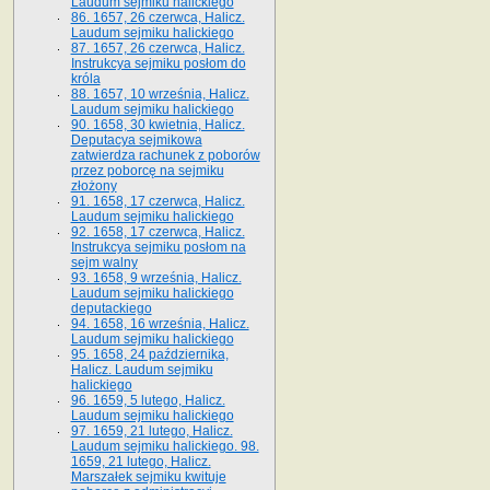
Laudum sejmiku halickiego
86. 1657, 26 czerwca, Halicz.
Laudum sejmiku halickiego
87. 1657, 26 czerwca, Halicz.
Instrukcya sejmiku posłom do
króla
88. 1657, 10 września, Halicz.
Laudum sejmiku halickiego
90. 1658, 30 kwietnia, Halicz.
Deputacya sejmikowa
zatwierdza rachunek z poborów
przez poborcę na sejmiku
złożony
91. 1658, 17 czerwca, Halicz.
Laudum sejmiku halickiego
92. 1658, 17 czerwca, Halicz.
Instrukcya sejmiku posłom na
sejm walny
93. 1658, 9 września, Halicz.
Laudum sejmiku halickiego
deputackiego
94. 1658, 16 września, Halicz.
Laudum sejmiku halickiego
95. 1658, 24 października,
Halicz. Laudum sejmiku
halickiego
96. 1659, 5 lutego, Halicz.
Laudum sejmiku halickiego
97. 1659, 21 lutego, Halicz.
Laudum sejmiku halickiego. 98.
1659, 21 lutego, Halicz.
Marszałek sejmiku kwituje