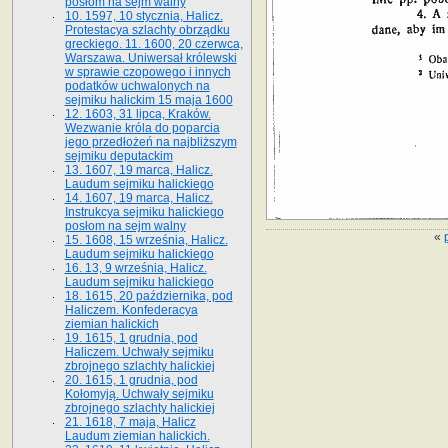
posłom na sejm walny
10. 1597, 10 stycznia, Halicz.
Protestacya szlachty obrządku
greckiego. 11. 1600, 20 czerwca,
Warszawa. Uniwersał królewski
w sprawie czopowego i innych
podatków uchwalonych na
sejmiku halickim 15 maja 1600
12. 1603, 31 lipca, Kraków.
Wezwanie króla do poparcia
jego przedłożeń na najbliższym
sejmiku deputackim
13. 1607, 19 marca, Halicz.
Laudum sejmiku halickiego
14. 1607, 19 marca, Halicz.
Instrukcya sejmiku halickiego
posłom na sejm walny
«
15. 1608, 15 września, Halicz.
Laudum sejmiku halickiego
16. 13, 9 września, Halicz.
Laudum sejmiku halickiego
18. 1615, 20 października, pod
Haliczem. Konfederacya
ziemian halickich
19. 1615, 1 grudnia, pod
Haliczem. Uchwały sejmiku
zbrojnego szlachty halickiej
20. 1615, 1 grudnia, pod
Kołomyją. Uchwały sejmiku
zbrojnego szlachty halickiej
21. 1618, 7 maja, Halicz
Laudum ziemian halickich.