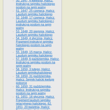
50. 1647, 4 kwietnia, Halicz.
Instrukcya sejmiku halickiego
postom na sejm walny
51. 1647, 25 czerwca, Halicz.
Laudum sejmiku halickiego
52. 1648, 17 czerwca, Halicz.
Laudum sejmiku halickiego i
instrukcya postom na sejm
walny
53. 1648, 20 sierpnia, Halicz.
Laudum sejmiku halickiego
54. 1649, 4 stycznia, Halicz.
Fragment instrukcyi sejmiku
halickiego postom na sejm
walny
55. 1649, 15 marca, Halicz.
Laudum sejmiku halickiego
57. 1649, 6 października, Halicz.
Instrukcya sejmiku postom na
sejm walny
58. 1650, 3 lutego, Halicz.
Laudum sejmikuhalickiego
59. 1650, 31 października,
Halicz. Sejmik halicki kwituje
poborcę
60. 1650, 31 października,
Halicz. Instrukcya sejmiku
postom na sejm walny
61. 1651, 16 stycznia, Halicz.
Fragment laudum sejmiku
relacyjnego halickiego. 62.
1651, 20 kwietnia, Halicz.