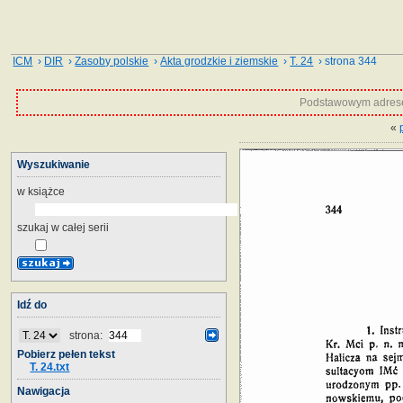
ICM
›
DIR
›
Zasoby polskie
›
Akta grodzkie i ziemskie
›
T. 24
› strona 344
Podstawowym adrese
«
Wyszukiwanie
w książce
szukaj w całej serii
Idź do
strona:
Pobierz pełen tekst
T. 24.txt
Nawigacja