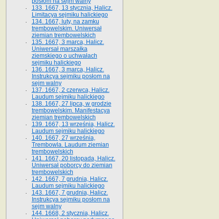
posłom na sejm walny
133. 1667, 13 stycznia, Halicz.
Limitacya sejmiku halickiego
134. 1667, luty, na zamku
trembowelskim. Uniwersał
ziemian trembowelskich
135. 1667, 3 marca, Halicz.
Uniwersał marszałka
ziemskiego o uchwałach
sejmiku halickiego
136. 1667, 3 marca, Halicz.
Instrukcya sejmiku posłom na
sejm walny
137. 1667, 2 czerwca, Halicz.
Laudum sejmiku halickiego
138. 1667, 27 lipca, w grodzie
trembowelskim. Manifestacya
ziemian trembowelskich
139. 1667, 13 września, Halicz.
Laudum sejmiku halickiego
140. 1667, 27 września,
Trembowla. Laudum ziemian
trembowelskich
141. 1667, 20 listopada, Halicz.
Uniwersał poborcy do ziemian
trembowelskich
142. 1667, 7 grudnia, Halicz.
Laudum sejmiku halickiego
143. 1667, 7 grudnia, Halicz.
Instrukcya sejmiku posłom na
sejm walny
144. 1668, 2 stycznia, Halicz.