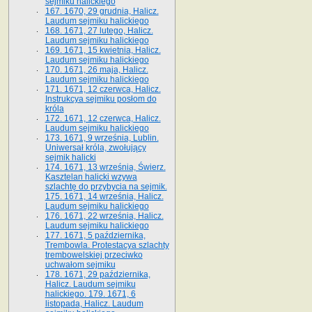
sejmiku halickiego
167. 1670, 29 grudnia, Halicz.
Laudum sejmiku halickiego
168. 1671, 27 lutego, Halicz.
Laudum sejmiku halickiego
169. 1671, 15 kwietnia, Halicz.
Laudum sejmiku halickiego
170. 1671, 26 maja, Halicz.
Laudum sejmiku halickiego
171. 1671, 12 czerwca, Halicz.
Instrukcya sejmiku posłom do
króla
172. 1671, 12 czerwca, Halicz.
Laudum sejmiku halickiego
173. 1671, 9 września, Lublin.
Uniwersał króla, zwołujący
sejmik halicki
174. 1671, 13 września, Świerz.
Kasztelan halicki wzywa
szlachtę do przybycia na sejmik.
175. 1671, 14 września, Halicz.
Laudum sejmiku halickiego
176. 1671, 22 września, Halicz.
Laudum sejmiku halickiego
177. 1671, 5 października,
Trembowla. Protestacya szlachty
trembowelskiej przeciwko
uchwałom sejmiku
178. 1671, 29 października,
Halicz. Laudum sejmiku
halickiego. 179. 1671, 6
listopada, Halicz. Laudum