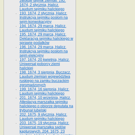
zwołuje sejmik ziemski. 192.
1674, 2 stycznia, Halicz.
Laudum sejmiku halickiego
193. 1674, 2 stycznia, Halicz.
Instrukcya sejmiku posłom na
sejm konwokacyjny
194. 1674, 29 marca, Halicz.
Laudum sejmiku halickiego
195. 1674, 29 marca, Halicz.
Deklaracya sejmiku halickiego w
sprawie podatków
196. 1674, 29 marca, Halicz.
Instrukcya sejmiku posłom na
sejm elekcyjny
197. 1674, 20 kwietnia, Halicz.
Uniwersał poborcy ziemi
halickiej
198. 1674, 3 sierpnia, Buczacz.
Laudum ziemian województwa
ruskiego na zamku buczackim
zgromadzonych
199. 1674, 16 sierpnia, Halicz.
Laudum sejmiku halickiego
201. 1674, 10 września, Halicz.
Attestacya marszałka sejmiku
halickiego o obiorze deputata na
trybunał lubelski
202. 1675, 9 stycznia, Halicz.
Laudum sejmiku halickiego
203. 1675, 19 stycznia, Halicz.
Uniwersał marszałka sądów
kapturowych. 204. 1675, 23