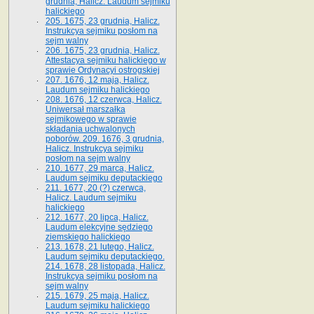
grudnia, Halicz. Laudum sejmiku
halickiego
205. 1675, 23 grudnia, Halicz.
Instrukcya sejmiku posłom na
sejm walny
206. 1675, 23 grudnia, Halicz.
Attestacya sejmiku halickiego w
sprawie Ordynacyi ostrogskiej
207. 1676, 12 maja, Halicz.
Laudum sejmiku halickiego
208. 1676, 12 czerwca, Halicz.
Uniwersał marszałka
sejmikowego w sprawie
składania uchwalonych
poborów. 209. 1676, 3 grudnia,
Halicz. Instrukcya sejmiku
posłom na sejm walny
210. 1677, 29 marca, Halicz.
Laudum sejmiku deputackiego
211. 1677, 20 (?) czerwca,
Halicz. Laudum sejmiku
halickiego
212. 1677, 20 lipca, Halicz.
Laudum elekcyjne sędziego
ziemskiego halickiego
213. 1678, 21 lutego, Halicz.
Laudum sejmiku deputackiego.
214. 1678, 28 listopada, Halicz.
Instrukcya sejmiku posłom na
sejm walny
215. 1679, 25 maja, Halicz.
Laudum sejmiku halickiego