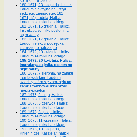
sejmiku halickiego
180. 1671, 23 listopada, Halicz.
Laudum elekcyjne na urząd
sędziego ziemskiego. 181.
1671, 15 grudnia, Halicz.
Laudum sejmiku halickiego
182. 1671, 15 grudnia, Halicz.
Instrukcya sejmiku posłom na
sejm walny
183. 1671, 17 grudnia, Halicz.
Laudum elekcyi podsędka
ziemskiego halickiego
184. 1672, 20 kwietnia, Halicz.
Laudum sejmiku halickiego
185. 1672, 20 kwietnia, Halicz.
Instrukcya sejmiku posłom na
sejm walny
186. 1672, 7 sierpnia, na zamku
trembowelskim. Laudum
szlachty, która się zamknęła na
zamku trembowelskim przed
nieprzyjacielem
187. 1673, 5 maja, Halicz.
Laudum sejmiku halickiego
188. 1673, 5 czerwca, Halicz.
Laudum sejmiku halickiego
189. 1673, 3 lipca, Halicz.
Laudum sejmiku halickiego
190. 1673, 11 września, Halicz.
Laudum sejmiku halickiego
191. 1673, 10 listopada,
Kniehinicze. Kasztelan halicki