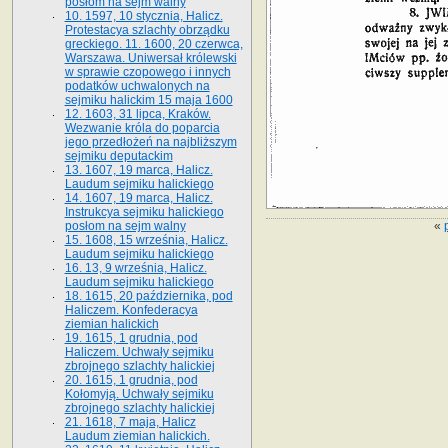
posłom na sejm walny
10. 1597, 10 stycznia, Halicz.
Protestacya szlachty obrządku
greckiego. 11. 1600, 20 czerwca,
Warszawa. Uniwersał królewski
w sprawie czopowego i innych
podatków uchwalonych na
sejmiku halickim 15 maja 1600
12. 1603, 31 lipca, Kraków.
Wezwanie króla do poparcia
jego przedłożeń na najbliższym
sejmiku deputackim
13. 1607, 19 marca, Halicz.
Laudum sejmiku halickiego
14. 1607, 19 marca, Halicz.
Instrukcya sejmiku halickiego
«
posłom na sejm walny
15. 1608, 15 września, Halicz.
Laudum sejmiku halickiego
16. 13, 9 września, Halicz.
Laudum sejmiku halickiego
18. 1615, 20 października, pod
Haliczem. Konfederacya
ziemian halickich
19. 1615, 1 grudnia, pod
Haliczem. Uchwały sejmiku
zbrojnego szlachty halickiej
20. 1615, 1 grudnia, pod
Kołomyją. Uchwały sejmiku
zbrojnego szlachty halickiej
21. 1618, 7 maja, Halicz
Laudum ziemian halickich.