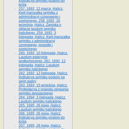
Instrukcya sejmiku posłom do
króla
257. 1692, 12 marca, Halicz.
Kwit marszałka sejmiku z
administracyi czopowego i
szelężnego. 258. 1692, 16
września, Halicz. Zapiska o
oblacie laudum sejmiku
halickiego. 259. 1692, 3
listopada, Halicz. Kwit marszałka
sejmiku z administracyi
czopowego, prasołki i
szelężnego
260. 1692, 10 listopada, Halicz.
Laudum elekcyjne
podkomorzego. 261. 1692, 12
listopada, Halicz. Laudum
sejmiku halickiego
262. 1692, 12 listopada, Halicz.
Instrukcya sejmiku posłom na
sejm walny
263. 1693, 15 września, Halicz.
Protestacya z powodu zerwania
sejmiku deputackiego
264. 1694, 3 listopada, Halicz.
Laudum sejmiku halickiego
265. 1695, 26 maja, Halicz.
Laudum sejmiku halickiego
266. 1695, 26 maja, Halicz.
Instrukcya sejmiku posłom do
króla
267. 1695, 28 maja, Halicz.