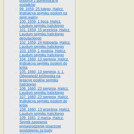
poborcę z administracyi
podatków
99. 1659, 25 lutego, Halicz.
Instrukcya sejmiku posłom na
sejm walny
100. 1659, 1 lipca, Halicz.
Laudum sejmiku halickiego
101. 1659, 15 września, Halicz.
Laudum sejmiku halickiego
deputackiego
102. 1659, 24 listopada, Halicz.
Laudum sejmiku halickiego
103. 1659, 1 grudnia, Halicz.
Laudum sejmiku halickiego
104. 1660, 13 sierpnia, Halicz.
Instrukcya sejmiku posłom do
króla
105. 1660, 13 sierpnia, s. 1.
Odpowiedź królewska na
legacyę posłów sejmiku
halickiego
106. 1660, 23 sierpnia, Halicz.
Laudum sejmiku halickiego
107. 1660, 23 sierpnia, Halicz.
Instrukcya sejmiku posłom do
króla
108. 1660, 13 września, Halicz.
Laudum sejmiku halickiego
109. 1661, 2 marca, Halicz.
Sejmik zapewnia
wynagrodzenie pisarzowi
grodzkiemu za trudy