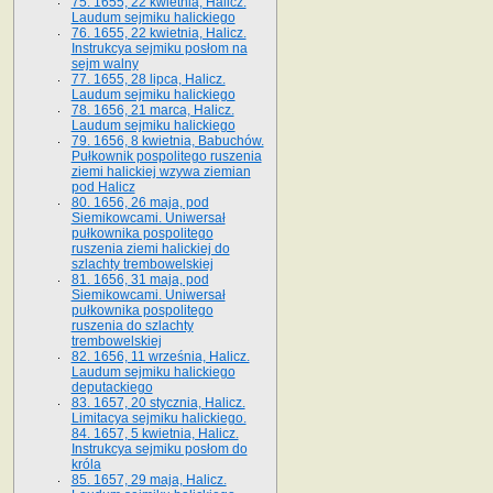
75. 1655, 22 kwietnia, Halicz.
Laudum sejmiku halickiego
76. 1655, 22 kwietnia, Halicz.
Instrukcya sejmiku posłom na
sejm walny
77. 1655, 28 lipca, Halicz.
Laudum sejmiku halickiego
78. 1656, 21 marca, Halicz.
Laudum sejmiku halickiego
79. 1656, 8 kwietnia, Babuchów.
Pułkownik pospolitego ruszenia
ziemi halickiej wzywa ziemian
pod Halicz
80. 1656, 26 maja, pod
Siemikowcami. Uniwersał
pułkownika pospolitego
ruszenia ziemi halickiej do
szlachty trembowelskiej
81. 1656, 31 maja, pod
Siemikowcami. Uniwersał
pułkownika pospolitego
ruszenia do szlachty
trembowelskiej
82. 1656, 11 września, Halicz.
Laudum sejmiku halickiego
deputackiego
83. 1657, 20 stycznia, Halicz.
Limitacya sejmiku halickiego.
84. 1657, 5 kwietnia, Halicz.
Instrukcya sejmiku posłom do
króla
85. 1657, 29 maja, Halicz.