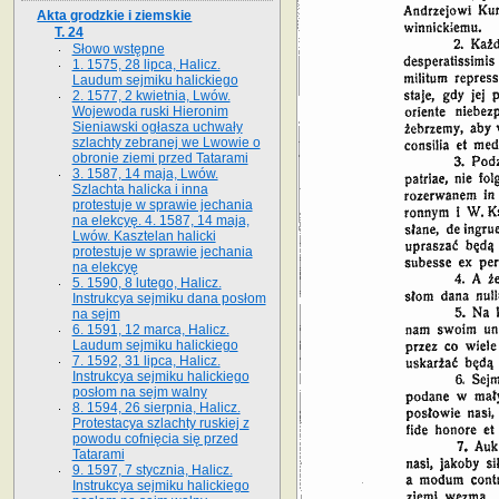
Akta grodzkie i ziemskie
T. 24
Słowo wstępne
1. 1575, 28 lipca, Halicz.
Laudum sejmiku halickiego
2. 1577, 2 kwietnia, Lwów.
Wojewoda ruski Hieronim
Sieniawski ogłasza uchwały
szlachty zebranej we Lwowie o
obronie ziemi przed Tatarami
3. 1587, 14 maja, Lwów.
Szlachta halicka i inna
protestuje w sprawie jechania
na elekcyę. 4. 1587, 14 maja,
Lwów. Kasztelan halicki
protestuje w sprawie jechania
na elekcyę
5. 1590, 8 lutego, Halicz.
Instrukcya sejmiku dana posłom
na sejm
6. 1591, 12 marca, Halicz.
Laudum sejmiku halickiego
7. 1592, 31 lipca, Halicz.
Instrukcya sejmiku halickiego
posłom na sejm walny
8. 1594, 26 sierpnia, Halicz.
Protestacya szlachty ruskiej z
powodu cofnięcia się przed
Tatarami
9. 1597, 7 stycznia, Halicz.
Instrukcya sejmiku halickiego