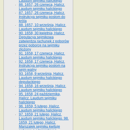
Laudum sejmiku halickiego
86. 1657, 26 czerwca, Halicz.
Laudum sejmiku halickiego
87. 1657, 26 czerwca, Halicz.
Instrukcya sejmiku posłom do
króla
88. 1657, 10 września, Halicz.
Laudum sejmiku halickiego
90. 1658, 30 kwietnia, Halicz.
Deputacya sejmikowa
zatwierdza rachunek z poborów
przez poborcę na sejmiku
złożony
91. 1658, 17 czerwca, Halicz.
Laudum sejmiku halickiego
92. 1658, 17 czerwca, Halicz.
Instrukcya sejmiku posłom na
sejm walny
93. 1658, 9 września, Halicz.
Laudum sejmiku halickiego
deputackiego
94. 1658, 16 września, Halicz.
Laudum sejmiku halickiego
95. 1658, 24 października,
Halicz. Laudum sejmiku
halickiego
96. 1659, 5 lutego, Halicz.
Laudum sejmiku halickiego
97. 1659, 21 lutego, Halicz.
Laudum sejmiku halickiego. 98.
1659, 21 lutego, Halicz.
Marszałek sejmiku kwituje