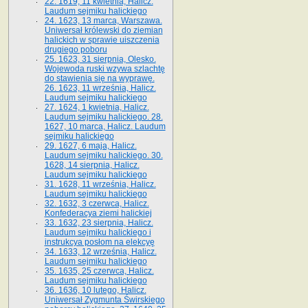
22. 1619, 11 kwietnia, Halicz.
Laudum sejmiku halickiego
24. 1623, 13 marca, Warszawa.
Uniwersał królewski do ziemian
halickich w sprawie uiszczenia
drugiego poboru
25. 1623, 31 sierpnia, Olesko.
Wojewoda ruski wzywa szlachtę
do stawienia się na wyprawę.
26. 1623, 11 września, Halicz.
Laudum sejmiku halickiego
27. 1624, 1 kwietnia, Halicz.
Laudum sejmiku halickiego. 28.
1627, 10 marca, Halicz. Laudum
sejmiku halickiego
29. 1627, 6 maja, Halicz.
Laudum sejmiku halickiego. 30.
1628, 14 sierpnia, Halicz.
Laudum sejmiku halickiego
31. 1628, 11 września, Halicz.
Laudum sejmiku halickiego
32. 1632, 3 czerwca, Halicz.
Konfederacya ziemi halickiej
33. 1632, 23 sierpnia, Halicz.
Laudum sejmiku halickiego i
instrukcya posłom na elekcyę
34. 1633, 12 września, Halicz.
Laudum sejmiku halickiego
35. 1635, 25 czerwca, Halicz.
Laudum sejmiku halickiego
36. 1636, 10 lutego, Halicz.
Uniwersał Zygmunta Świrskiego