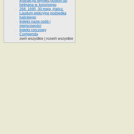
Instrukcya sejmiku posłom do
hetmana w. koronnego
268. 1695, 30 maja, Halicz.
Laudum elekcyjne podsędka
halickiego
Indeks nazw osób i
miejscowości
Indeks rzeczowy
Corrigenda
zwiń wszystkie
|
rozwiń wszystkie