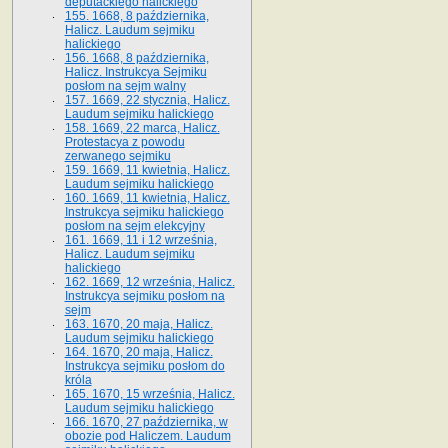
deputackiego halickiego
155. 1668, 8 października,
Halicz. Laudum sejmiku
halickiego
156. 1668, 8 października,
Halicz. Instrukcya Sejmiku
posłom na sejm walny
157. 1669, 22 stycznia, Halicz.
Laudum sejmiku halickiego
158. 1669, 22 marca, Halicz.
Protestacya z powodu
zerwanego sejmiku
159. 1669, 11 kwietnia, Halicz.
Laudum sejmiku halickiego
160. 1669, 11 kwietnia, Halicz.
Instrukcya sejmiku halickiego
posłom na sejm elekcyjny
161. 1669, 11 i 12 września,
Halicz. Laudum sejmiku
halickiego
162. 1669, 12 września, Halicz.
Instrukcya sejmiku posłom na
sejm
163. 1670, 20 maja, Halicz.
Laudum sejmiku halickiego
164. 1670, 20 maja, Halicz.
Instrukcya sejmiku posłom do
króla
165. 1670, 15 września, Halicz.
Laudum sejmiku halickiego
166. 1670, 27 października, w
obozie pod Haliczem. Laudum