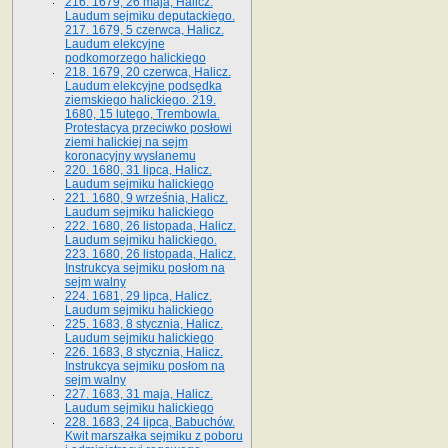
216. 1679, 26 maja, Halicz.
Laudum sejmiku deputackiego.
217. 1679, 5 czerwca, Halicz.
Laudum elekcyjne
podkomorzego halickiego
218. 1679, 20 czerwca, Halicz.
Laudum elekcyjne podsędka
ziemskiego halickiego. 219.
1680, 15 lutego, Trembowla.
Protestacya przeciwko posłowi
ziemi halickiej na sejm
koronacyjny wysłanemu
220. 1680, 31 lipca, Halicz.
Laudum sejmiku halickiego
221. 1680, 9 września, Halicz.
Laudum sejmiku halickiego
222. 1680, 26 listopada, Halicz.
Laudum sejmiku halickiego.
223. 1680, 26 listopada, Halicz.
Instrukcya sejmiku posłom na
sejm walny
224. 1681, 29 lipca, Halicz.
Laudum sejmiku halickiego
225. 1683, 8 stycznia, Halicz.
Laudum sejmiku halickiego
226. 1683, 8 stycznia, Halicz.
Instrukcya sejmiku posłom na
sejm walny
227. 1683, 31 maja, Halicz.
Laudum sejmiku halickiego
228. 1683, 24 lipca, Babuchów.
Kwit marszałka sejmiku z poboru