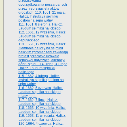
przepisywania i
uporządkowania poszarpanych
przez nieprzyjaciela aktów
grodzkich. 110. 1661, 21 maja,
Halicz. Instrukcya sejmiku
posłom na sejm walny
111. 1661, 8 sierpnia, Halicz.
Laudum sejmiku halickiego
112. 1661, 12 września, Halicz.
Laudum sejmiku halickiego
deputackiego
113. 1661, 12 września, Halicz.
Ziemianie haliccy na sejmiku
halickim zgromadzeni zakładają
protest przeciwko uchwale
sejmowej dotyczącej alienacyi
dóbr Rzptej. 114. 1662, 3 lutego,
Halicz. Laudum sejmiku
halickiego
115. 1662, 4 lutego, Halicz.
Instrukcya sejmiku posłom na
sejm walny
116. 1662, 5 czerwca, Halicz.
Laudum sejmiku halickiego
relacyjnego
117. 1662, 7 lipca, Halicz.
Laudum sejmiku halickiego
118. 1663, 10 września, Halicz.
Laudum sejmiku halickiego
119. 1663, 11 września, Halicz.
Laudum sejmiku halickiego
120. 1664, 4 czerwca, Halicz.