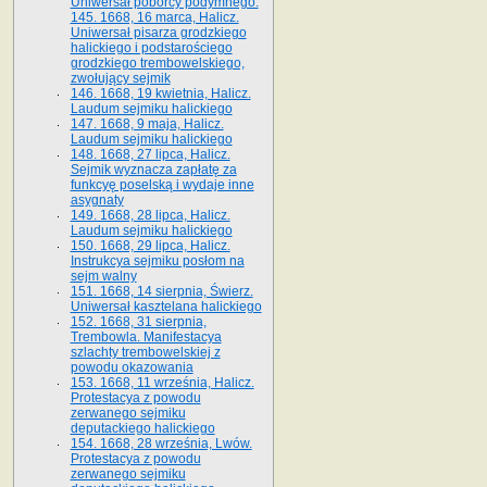
Uniwersał poborcy podymnego.
145. 1668, 16 marca, Halicz.
Uniwersał pisarza grodzkiego
halickiego i podstarościego
grodzkiego trembowelskiego,
zwołujący sejmik
146. 1668, 19 kwietnia, Halicz.
Laudum sejmiku halickiego
147. 1668, 9 maja, Halicz.
Laudum sejmiku halickiego
148. 1668, 27 lipca, Halicz.
Sejmik wyznacza zapłatę za
funkcyę poselską i wydaje inne
asygnaty
149. 1668, 28 lipca, Halicz.
Laudum sejmiku halickiego
150. 1668, 29 lipca, Halicz.
Instrukcya sejmiku posłom na
sejm walny
151. 1668, 14 sierpnia, Świerz.
Uniwersał kasztelana halickiego
152. 1668, 31 sierpnia,
Trembowla. Manifestacya
szlachty trembowelskiej z
powodu okazowania
153. 1668, 11 września, Halicz.
Protestacya z powodu
zerwanego sejmiku
deputackiego halickiego
154. 1668, 28 września, Lwów.
Protestacya z powodu
zerwanego sejmiku