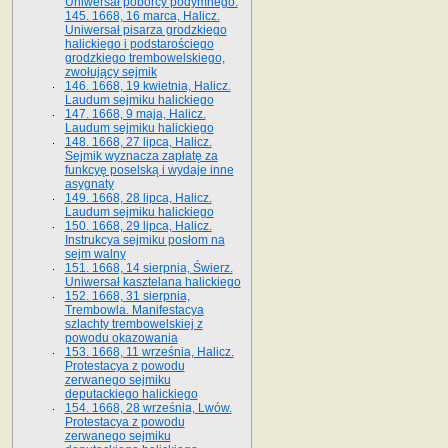
Uniwersał poborcy podymnego.
145. 1668, 16 marca, Halicz.
Uniwersał pisarza grodzkiego
halickiego i podstarościego
grodzkiego trembowelskiego,
zwołujący sejmik
146. 1668, 19 kwietnia, Halicz.
Laudum sejmiku halickiego
147. 1668, 9 maja, Halicz.
Laudum sejmiku halickiego
148. 1668, 27 lipca, Halicz.
Sejmik wyznacza zapłatę za
funkcyę poselską i wydaje inne
asygnaty
149. 1668, 28 lipca, Halicz.
Laudum sejmiku halickiego
150. 1668, 29 lipca, Halicz.
Instrukcya sejmiku posłom na
sejm walny
151. 1668, 14 sierpnia, Świerz.
Uniwersał kasztelana halickiego
152. 1668, 31 sierpnia,
Trembowla. Manifestacya
szlachty trembowelskiej z
powodu okazowania
153. 1668, 11 września, Halicz.
Protestacya z powodu
zerwanego sejmiku
deputackiego halickiego
154. 1668, 28 września, Lwów.
Protestacya z powodu
zerwanego sejmiku