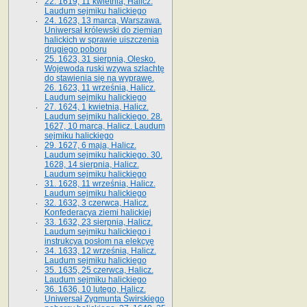
22. 1619, 11 kwietnia, Halicz.
Laudum sejmiku halickiego
24. 1623, 13 marca, Warszawa.
Uniwersał królewski do ziemian
halickich w sprawie uiszczenia
drugiego poboru
25. 1623, 31 sierpnia, Olesko.
Wojewoda ruski wzywa szlachtę
do stawienia się na wyprawę.
26. 1623, 11 września, Halicz.
Laudum sejmiku halickiego
27. 1624, 1 kwietnia, Halicz.
Laudum sejmiku halickiego. 28.
1627, 10 marca, Halicz. Laudum
sejmiku halickiego
29. 1627, 6 maja, Halicz.
Laudum sejmiku halickiego. 30.
1628, 14 sierpnia, Halicz.
Laudum sejmiku halickiego
31. 1628, 11 września, Halicz.
Laudum sejmiku halickiego
32. 1632, 3 czerwca, Halicz.
Konfederacya ziemi halickiej
33. 1632, 23 sierpnia, Halicz.
Laudum sejmiku halickiego i
instrukcya posłom na elekcyę
34. 1633, 12 września, Halicz.
Laudum sejmiku halickiego
35. 1635, 25 czerwca, Halicz.
Laudum sejmiku halickiego
36. 1636, 10 lutego, Halicz.
Uniwersał Zygmunta Świrskiego