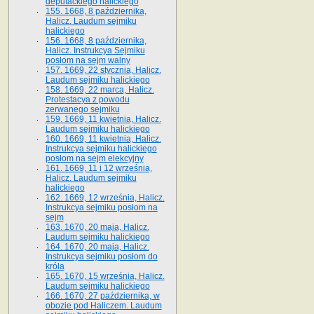
deputackiego halickiego
155. 1668, 8 października,
Halicz. Laudum sejmiku
halickiego
156. 1668, 8 października,
Halicz. Instrukcya Sejmiku
posłom na sejm walny
157. 1669, 22 stycznia, Halicz.
Laudum sejmiku halickiego
158. 1669, 22 marca, Halicz.
Protestacya z powodu
zerwanego sejmiku
159. 1669, 11 kwietnia, Halicz.
Laudum sejmiku halickiego
160. 1669, 11 kwietnia, Halicz.
Instrukcya sejmiku halickiego
posłom na sejm elekcyjny
161. 1669, 11 i 12 września,
Halicz. Laudum sejmiku
halickiego
162. 1669, 12 września, Halicz.
Instrukcya sejmiku posłom na
sejm
163. 1670, 20 maja, Halicz.
Laudum sejmiku halickiego
164. 1670, 20 maja, Halicz.
Instrukcya sejmiku posłom do
króla
165. 1670, 15 września, Halicz.
Laudum sejmiku halickiego
166. 1670, 27 października, w
obozie pod Haliczem. Laudum