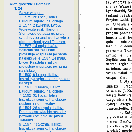
Akta grodzkie i ziemskie
T. 24
Słowo wstępne
1. 1575, 28 lipca, Halicz.
Laudum sejmiku halickiego
2. 1577, 2 kwietnia, Lwów.
Wojewoda ruski Hieronim
Sieniawski ogłasza uchwały
szlachty zebranej we Lwowie o
obronie ziemi przed Tatarami
3. 1587, 14 maja, Lwów.
Szlachta halicka i inna
protestuje w sprawie jechania
na elekcyę. 4. 1587, 14 maja,
Lwów. Kasztelan halicki
protestuje w sprawie jechania
na elekcyę
5. 1590, 8 lutego, Halicz.
Instrukcya sejmiku dana posłom
na sejm
6. 1591, 12 marca, Halicz.
Laudum sejmiku halickiego
7. 1592, 31 lipca, Halicz.
Instrukcya sejmiku halickiego
posłom na sejm walny
8. 1594, 26 sierpnia, Halicz.
Protestacya szlachty ruskiej z
powodu cofnięcia się przed
Tatarami
9. 1597, 7 stycznia, Halicz.
Instrukcya sejmiku halickiego