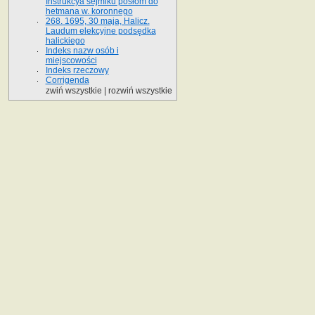
Instrukcya sejmiku posłom do
hetmana w. koronnego
268. 1695, 30 maja, Halicz.
Laudum elekcyjne podsędka
halickiego
Indeks nazw osób i
miejscowości
Indeks rzeczowy
Corrigenda
zwiń wszystkie
|
rozwiń wszystkie