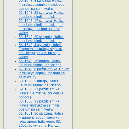
50. 1647, 4 kwietnia, Halicz.
Instrukcya sejmiku halickiego
postom na sejm walny
51. 1647, 25 czerwca, Halicz.
Laudum sejmiku halickiego
52. 1648, 17 czerwca, Halicz.
Laudum sejmiku halickiego i
instrukcya postom na sejm
walny
53. 1648, 20 sierpnia, Halicz.
Laudum sejmiku halickiego
54. 1649, 4 stycznia, Halicz.
Fragment instrukcyi sejmiku
halickiego postom na sejm
walny
55. 1649, 15 marca, Halicz.
Laudum sejmiku halickiego
57. 1649, 6 października, Halicz.
Instrukcya sejmiku postom na
sejm walny
58. 1650, 3 lutego, Halicz.
Laudum sejmikuhalickiego
59. 1650, 31 października,
Halicz. Sejmik halicki kwituje
poborcę
60. 1650, 31 października,
Halicz. Instrukcya sejmiku
postom na sejm walny
61. 1651, 16 stycznia, Halicz.
Fragment laudum sejmiku
relacyjnego halickiego. 62.
1651, 20 kwietnia, Halicz.