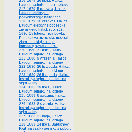
216. 1679, 26 maja, Halicz.
Laudum sejmiku deputackiego.
217. 1679, 5 czerwca, Halicz.
Laudum elekcyjne
podkomorzego halickiego
218. 1679, 20 czerwca, Halicz.
Laudum elekcyjne podsędka
ziemskiego halickiego. 219.
1680, 15 lutego, Trembowla.
Protestacya przeciwko posłowi
ziemi halickiej na sejm
koronacyjny wysłanemu
220. 1680, 31 lipca, Halicz.
Laudum sejmiku halickiego
221. 1680, 9 września, Halicz.
Laudum sejmiku halickiego
222. 1680, 26 listopada, Halicz.
Laudum sejmiku halickiego.
223. 1680, 26 listopada, Halicz.
Instrukcya sejmiku posłom na
sejm walny
224. 1681, 29 lipca, Halicz.
Laudum sejmiku halickiego
225. 1683, 8 stycznia, Halicz.
Laudum sejmiku halickiego
226. 1683, 8 stycznia, Halicz.
Instrukcya sejmiku posłom na
sejm walny
227. 1683, 31 maja, Halicz.
Laudum sejmiku halickiego
228. 1683, 24 lipca, Babuchów.
Kwit marszałka sejmiku z poboru