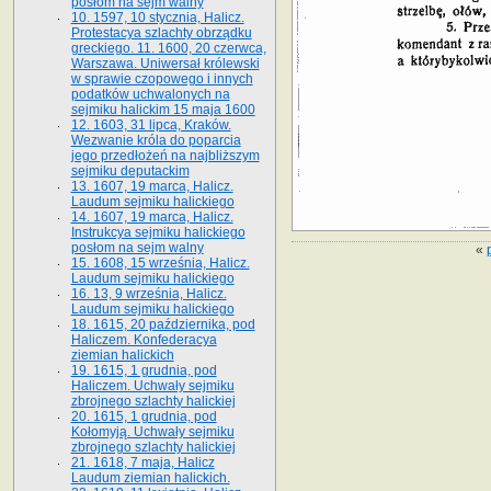
posłom na sejm walny
10. 1597, 10 stycznia, Halicz.
Protestacya szlachty obrządku
greckiego. 11. 1600, 20 czerwca,
Warszawa. Uniwersał królewski
w sprawie czopowego i innych
podatków uchwalonych na
sejmiku halickim 15 maja 1600
12. 1603, 31 lipca, Kraków.
Wezwanie króla do poparcia
jego przedłożeń na najbliższym
sejmiku deputackim
13. 1607, 19 marca, Halicz.
Laudum sejmiku halickiego
14. 1607, 19 marca, Halicz.
Instrukcya sejmiku halickiego
posłom na sejm walny
«
15. 1608, 15 września, Halicz.
Laudum sejmiku halickiego
16. 13, 9 września, Halicz.
Laudum sejmiku halickiego
18. 1615, 20 października, pod
Haliczem. Konfederacya
ziemian halickich
19. 1615, 1 grudnia, pod
Haliczem. Uchwały sejmiku
zbrojnego szlachty halickiej
20. 1615, 1 grudnia, pod
Kołomyją. Uchwały sejmiku
zbrojnego szlachty halickiej
21. 1618, 7 maja, Halicz
Laudum ziemian halickich.