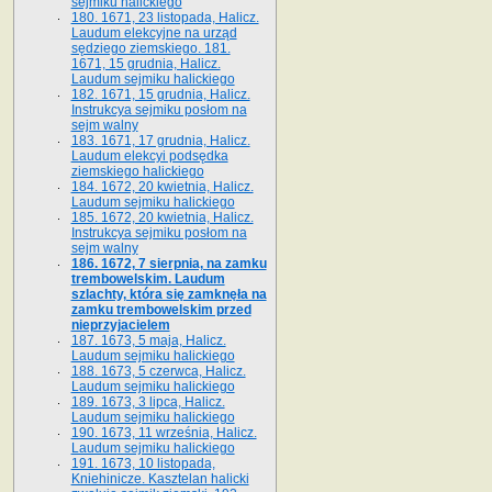
sejmiku halickiego
180. 1671, 23 listopada, Halicz.
Laudum elekcyjne na urząd
sędziego ziemskiego. 181.
1671, 15 grudnia, Halicz.
Laudum sejmiku halickiego
182. 1671, 15 grudnia, Halicz.
Instrukcya sejmiku posłom na
sejm walny
183. 1671, 17 grudnia, Halicz.
Laudum elekcyi podsędka
ziemskiego halickiego
184. 1672, 20 kwietnia, Halicz.
Laudum sejmiku halickiego
185. 1672, 20 kwietnia, Halicz.
Instrukcya sejmiku posłom na
sejm walny
186. 1672, 7 sierpnia, na zamku
trembowelskim. Laudum
szlachty, która się zamknęła na
zamku trembowelskim przed
nieprzyjacielem
187. 1673, 5 maja, Halicz.
Laudum sejmiku halickiego
188. 1673, 5 czerwca, Halicz.
Laudum sejmiku halickiego
189. 1673, 3 lipca, Halicz.
Laudum sejmiku halickiego
190. 1673, 11 września, Halicz.
Laudum sejmiku halickiego
191. 1673, 10 listopada,
Kniehinicze. Kasztelan halicki