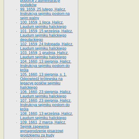
poborcę z administracyi
podatków
99. 1659, 25 lutego, Halicz.
Instrukcya sejmiku posłom na
sejm walny
100. 1659, 1 lipca, Halicz.
Laudum sejmiku halickiego
101. 1659, 15 września, Halicz.
Laudum sejmiku halickiego
deputackiego
102. 1659, 24 listopada, Halicz.
Laudum sejmiku halickiego
103. 1659, 1 grudnia, Halicz.
Laudum sejmiku halickiego
104. 1660, 13 sierpnia, Halicz.
Instrukcya sejmiku posłom do
króla
105. 1660, 13 sierpnia, s. 1.
Odpowiedź królewska na
legacyę posłów sejmiku
halickiego
106. 1660, 23 sierpnia, Halicz.
Laudum sejmiku halickiego
107. 1660, 23 sierpnia, Halicz.
Instrukcya sejmiku posłom do
króla
108. 1660, 13 września, Halicz.
Laudum sejmiku halickiego
109. 1661, 2 marca, Halicz.
Sejmik zapewnia
wynagrodzenie pisarzowi
grodzkiemu za trudy