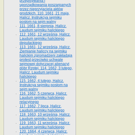
przepisywania i
uporządkowania poszarpanych
przez nieprzyjaciela aktów
grodzkich. 110. 1661, 21 maja,
Halicz. Instrukcya sejmiku
posłom na sejm walny
111. 1661, 8 sierpnia, Halicz.
Laudum sejmiku halickiego
112. 1661, 12 września, Halicz.
Laudum sejmiku halickiego
deputackiego
113. 1661, 12 września, Halicz.
Ziemianie haliccy na sejmiku
halickim zgromadzeni zakładają
protest przeciwko uchwale
sejmowej dotyczącej alienacyi
dóbr Rzptej. 114. 1662, 3 lutego,
Halicz. Laudum sejmiku
halickiego
115. 1662, 4 lutego, Halicz.
Instrukcya sejmiku posłom na
sejm walny
116. 1662, 5 czerwca, Halicz.
Laudum sejmiku halickiego
relacyjnego
117. 1662, 7 lipca, Halicz.
Laudum sejmiku halickiego
118. 1663, 10 września, Halicz.
Laudum sejmiku halickiego
119. 1663, 11 września, Halicz.
Laudum sejmiku halickiego
120. 1664, 4 czerwca, Halicz.