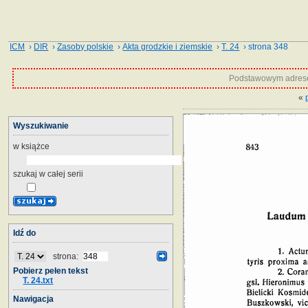
ICM
›
DIR
›
Zasoby polskie
›
Akta grodzkie i ziemskie
›
T. 24
› strona 348
Podstawowym adrese
«
Wyszukiwanie
w książce
szukaj w całej serii
Idź do
strona:
Pobierz pełen tekst
T. 24.txt
Nawigacja