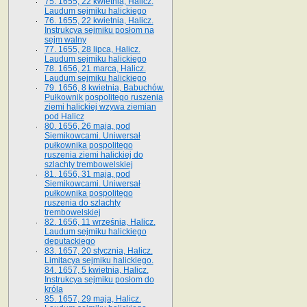
75. 1655, 22 kwietnia, Halicz.
Laudum sejmiku halickiego
76. 1655, 22 kwietnia, Halicz.
Instrukcya sejmiku posłom na
sejm walny
77. 1655, 28 lipca, Halicz.
Laudum sejmiku halickiego
78. 1656, 21 marca, Halicz.
Laudum sejmiku halickiego
79. 1656, 8 kwietnia, Babuchów.
Pułkownik pospolitego ruszenia
ziemi halickiej wzywa ziemian
pod Halicz
80. 1656, 26 maja, pod
Siemikowcami. Uniwersał
pułkownika pospolitego
ruszenia ziemi halickiej do
szlachty trembowelskiej
81. 1656, 31 maja, pod
Siemikowcami. Uniwersał
pułkownika pospolitego
ruszenia do szlachty
trembowelskiej
82. 1656, 11 września, Halicz.
Laudum sejmiku halickiego
deputackiego
83. 1657, 20 stycznia, Halicz.
Limitacya sejmiku halickiego.
84. 1657, 5 kwietnia, Halicz.
Instrukcya sejmiku posłom do
króla
85. 1657, 29 maja, Halicz.