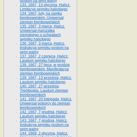
posłom na sejm walny
133. 1667, 13 stycznia, Halicz.
Limitacya sejmiku halickiego
134. 1667, luty, na zamku
trembowelskim. Uniwersał
ziemian trembowelskich
135. 1667, 3 marca, Halicz.
Uniwersał marszałka
ziemskiego o uchwałach
sejmiku halickiego
136. 1667, 3 marca, Halicz.
Instrukcya sejmiku posłom na
sejm walny
137. 1667, 2 czerwca, Halicz.
Laudum sejmiku halickiego
138. 1667, 27 lipca, w grodzie
trembowelskim. Manifestacya
ziemian trembowelskich
139. 1667, 13 września, Halicz.
Laudum sejmiku halickiego
140. 1667, 27 września,
Trembowla. Laudum ziemian
trembowelskich
141. 1667, 20 listopada, Halicz.
Uniwersał poborcy do ziemian
trembowelskich
142. 1667, 7 grudnia, Halicz.
Laudum sejmiku halickiego
143. 1667, 7 grudnia, Halicz.
Instrukcya sejmiku posłom na
sejm walny
144. 1668, 2 stycznia, Halicz.