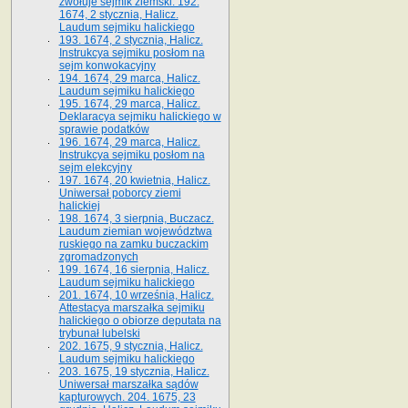
zwołuje sejmik ziemski. 192.
1674, 2 stycznia, Halicz.
Laudum sejmiku halickiego
193. 1674, 2 stycznia, Halicz.
Instrukcya sejmiku posłom na
sejm konwokacyjny
194. 1674, 29 marca, Halicz.
Laudum sejmiku halickiego
195. 1674, 29 marca, Halicz.
Deklaracya sejmiku halickiego w
sprawie podatków
196. 1674, 29 marca, Halicz.
Instrukcya sejmiku posłom na
sejm elekcyjny
197. 1674, 20 kwietnia, Halicz.
Uniwersał poborcy ziemi
halickiej
198. 1674, 3 sierpnia, Buczacz.
Laudum ziemian województwa
ruskiego na zamku buczackim
zgromadzonych
199. 1674, 16 sierpnia, Halicz.
Laudum sejmiku halickiego
201. 1674, 10 września, Halicz.
Attestacya marszałka sejmiku
halickiego o obiorze deputata na
trybunał lubelski
202. 1675, 9 stycznia, Halicz.
Laudum sejmiku halickiego
203. 1675, 19 stycznia, Halicz.
Uniwersał marszałka sądów
kapturowych. 204. 1675, 23