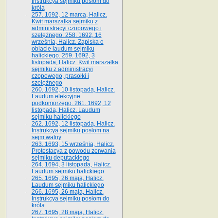
Instrukcya sejmiku posłom do
króla
257. 1692, 12 marca, Halicz.
Kwit marszałka sejmiku z
administracyi czopowego i
szelężnego. 258. 1692, 16
września, Halicz. Zapiska o
oblacie laudum sejmiku
halickiego. 259. 1692, 3
listopada, Halicz. Kwit marszałka
sejmiku z administracyi
czopowego, prasołki i
szelężnego
260. 1692, 10 listopada, Halicz.
Laudum elekcyjne
podkomorzego. 261. 1692, 12
listopada, Halicz. Laudum
sejmiku halickiego
262. 1692, 12 listopada, Halicz.
Instrukcya sejmiku posłom na
sejm walny
263. 1693, 15 września, Halicz.
Protestacya z powodu zerwania
sejmiku deputackiego
264. 1694, 3 listopada, Halicz.
Laudum sejmiku halickiego
265. 1695, 26 maja, Halicz.
Laudum sejmiku halickiego
266. 1695, 26 maja, Halicz.
Instrukcya sejmiku posłom do
króla
267. 1695, 28 maja, Halicz.