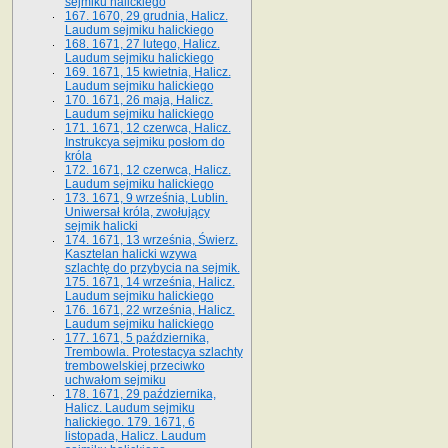
sejmiku halickiego
167. 1670, 29 grudnia, Halicz.
Laudum sejmiku halickiego
168. 1671, 27 lutego, Halicz.
Laudum sejmiku halickiego
169. 1671, 15 kwietnia, Halicz.
Laudum sejmiku halickiego
170. 1671, 26 maja, Halicz.
Laudum sejmiku halickiego
171. 1671, 12 czerwca, Halicz.
Instrukcya sejmiku posłom do
króla
172. 1671, 12 czerwca, Halicz.
Laudum sejmiku halickiego
173. 1671, 9 września, Lublin.
Uniwersał króla, zwołujący
sejmik halicki
174. 1671, 13 września, Świerz.
Kasztelan halicki wzywa
szlachtę do przybycia na sejmik.
175. 1671, 14 września, Halicz.
Laudum sejmiku halickiego
176. 1671, 22 września, Halicz.
Laudum sejmiku halickiego
177. 1671, 5 października,
Trembowla. Protestacya szlachty
trembowelskiej przeciwko
uchwałom sejmiku
178. 1671, 29 października,
Halicz. Laudum sejmiku
halickiego. 179. 1671, 6
listopada, Halicz. Laudum