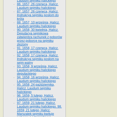
Laudum sejmiku halickiego
86. 1657, 26 czerwca, Halicz.
Laudum sejmiku halickiego
87. 1657, 26 czerwca, Halicz.
Instrukcya sejmiku posłom do
króla
88. 1657, 10 września, Halicz.
Laudum sejmiku halickiego
90. 1658, 30 kwietnia, Halicz.
Deputacya sejmikowa
zatwierdza rachunek z poborów
przez poborcę na sejmiku
złożony
91. 1658, 17 czerwca, Halicz.
Laudum sejmiku halickiego
92. 1658, 17 czerwca, Halicz.
Instrukcya sejmiku posłom na
sejm walny
93. 1658, 9 września, Halicz.
Laudum sejmiku halickiego
deputackiego
94. 1658, 16 września, Halicz.
Laudum sejmiku halickiego
95. 1658, 24 października,
Halicz. Laudum sejmiku
halickiego
96. 1659, 5 lutego, Halicz.
Laudum sejmiku halickiego
97. 1659, 21 lutego, Halicz.
Laudum sejmiku halickiego. 98.
1659, 21 lutego, Halicz.
Marszałek sejmiku kwituje