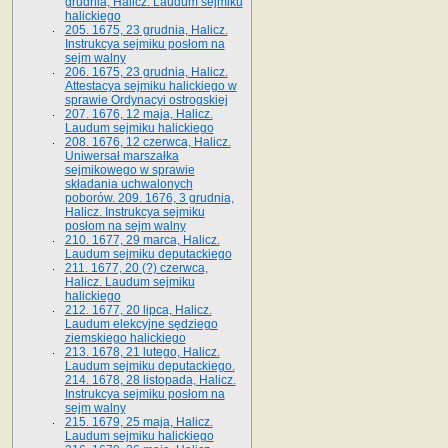
grudnia, Halicz. Laudum sejmiku
halickiego
205. 1675, 23 grudnia, Halicz.
Instrukcya sejmiku posłom na
sejm walny
206. 1675, 23 grudnia, Halicz.
Attestacya sejmiku halickiego w
sprawie Ordynacyi ostrogskiej
207. 1676, 12 maja, Halicz.
Laudum sejmiku halickiego
208. 1676, 12 czerwca, Halicz.
Uniwersał marszałka
sejmikowego w sprawie
składania uchwalonych
poborów. 209. 1676, 3 grudnia,
Halicz. Instrukcya sejmiku
posłom na sejm walny
210. 1677, 29 marca, Halicz.
Laudum sejmiku deputackiego
211. 1677, 20 (?) czerwca,
Halicz. Laudum sejmiku
halickiego
212. 1677, 20 lipca, Halicz.
Laudum elekcyjne sędziego
ziemskiego halickiego
213. 1678, 21 lutego, Halicz.
Laudum sejmiku deputackiego.
214. 1678, 28 listopada, Halicz.
Instrukcya sejmiku posłom na
sejm walny
215. 1679, 25 maja, Halicz.
Laudum sejmiku halickiego