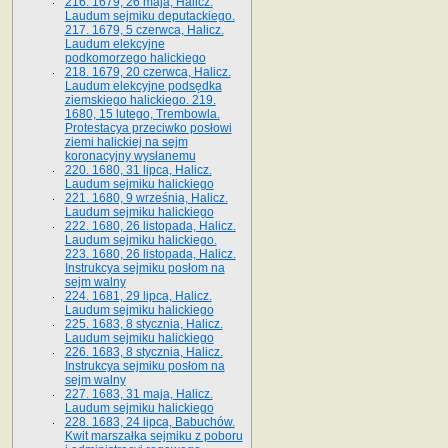
216. 1679, 26 maja, Halicz.
Laudum sejmiku deputackiego.
217. 1679, 5 czerwca, Halicz.
Laudum elekcyjne
podkomorzego halickiego
218. 1679, 20 czerwca, Halicz.
Laudum elekcyjne podsędka
ziemskiego halickiego. 219.
1680, 15 lutego, Trembowla.
Protestacya przeciwko posłowi
ziemi halickiej na sejm
koronacyjny wysłanemu
220. 1680, 31 lipca, Halicz.
Laudum sejmiku halickiego
221. 1680, 9 września, Halicz.
Laudum sejmiku halickiego
222. 1680, 26 listopada, Halicz.
Laudum sejmiku halickiego.
223. 1680, 26 listopada, Halicz.
Instrukcya sejmiku posłom na
sejm walny
224. 1681, 29 lipca, Halicz.
Laudum sejmiku halickiego
225. 1683, 8 stycznia, Halicz.
Laudum sejmiku halickiego
226. 1683, 8 stycznia, Halicz.
Instrukcya sejmiku posłom na
sejm walny
227. 1683, 31 maja, Halicz.
Laudum sejmiku halickiego
228. 1683, 24 lipca, Babuchów.
Kwit marszałka sejmiku z poboru