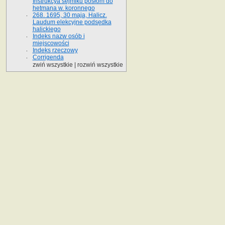
Instrukcya sejmiku posłom do
hetmana w. koronnego
268. 1695, 30 maja, Halicz.
Laudum elekcyjne podsędka
halickiego
Indeks nazw osób i
miejscowości
Indeks rzeczowy
Corrigenda
zwiń wszystkie
|
rozwiń wszystkie