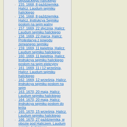
deputackiego halickiego
155. 1668, 8 października,
Halicz. Laudum sejmiku
halickiego
156. 1668, 8 października,
Halicz. Instrukcya Sejmiku
posłom na sejm walny
157. 1669, 22 stycznia, Halicz.
Laudum sejmiku halickiego
158. 1669, 22 marca, Halicz.
Protestacya z powodu
zerwanego sejmiku
159. 1669, 11 kwietnia, Halicz.
Laudum sejmiku halickiego
160. 1669, 11 kwietnia, Halicz.
Instrukcya sejmiku halickiego
posłom na sejm elekcyjny
161. 1669, 11 i 12 września,
Halicz. Laudum sejmiku
halickiego
162. 1669, 12 września, Halicz.
Instrukcya sejmiku posłom na
sejm
163. 1670, 20 maja, Halicz.
Laudum sejmiku halickiego
164. 1670, 20 maja, Halicz.
Instrukcya sejmiku posłom do
króla
165. 1670, 15 września, Halicz.
Laudum sejmiku halickiego
166. 1670, 27 października, w
obozie pod Haliczem. Laudum