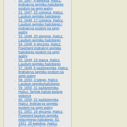
50. 1647, 4 kwietnia, Halicz.
Instrukcya sejmiku halickiego
postom na sejm walny
51. 1647, 25 czerwca, Halicz.
Laudum sejmiku halickiego
52. 1648, 17 czerwca, Halicz.
Laudum sejmiku halickiego i
instrukcya postom na sejm
walny
53. 1648, 20 sierpnia, Halicz.
Laudum sejmiku halickiego
54. 1649, 4 stycznia, Halicz.
Fragment instrukcyi sejmiku
halickiego postom na sejm
walny
55. 1649, 15 marca, Halicz.
Laudum sejmiku halickiego
57. 1649, 6 października, Halicz.
Instrukcya sejmiku postom na
sejm walny
58. 1650, 3 lutego, Halicz.
Laudum sejmikuhalickiego
59. 1650, 31 października,
Halicz. Sejmik halicki kwituje
poborcę
60. 1650, 31 października,
Halicz. Instrukcya sejmiku
postom na sejm walny
61. 1651, 16 stycznia, Halicz.
Fragment laudum sejmiku
relacyjnego halickiego. 62.
1651, 20 kwietnia, Halicz.