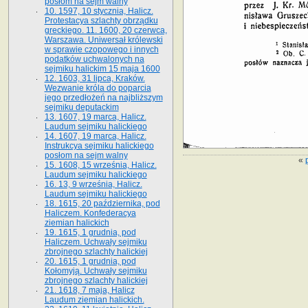
posłom na sejm walny
10. 1597, 10 stycznia, Halicz.
Protestacya szlachty obrządku
greckiego. 11. 1600, 20 czerwca,
Warszawa. Uniwersał królewski
w sprawie czopowego i innych
podatków uchwalonych na
sejmiku halickim 15 maja 1600
12. 1603, 31 lipca, Kraków.
Wezwanie króla do poparcia
jego przedłożeń na najbliższym
sejmiku deputackim
13. 1607, 19 marca, Halicz.
Laudum sejmiku halickiego
14. 1607, 19 marca, Halicz.
Instrukcya sejmiku halickiego
posłom na sejm walny
«
15. 1608, 15 września, Halicz.
Laudum sejmiku halickiego
16. 13, 9 września, Halicz.
Laudum sejmiku halickiego
18. 1615, 20 października, pod
Haliczem. Konfederacya
ziemian halickich
19. 1615, 1 grudnia, pod
Haliczem. Uchwały sejmiku
zbrojnego szlachty halickiej
20. 1615, 1 grudnia, pod
Kołomyją. Uchwały sejmiku
zbrojnego szlachty halickiej
21. 1618, 7 maja, Halicz
Laudum ziemian halickich.