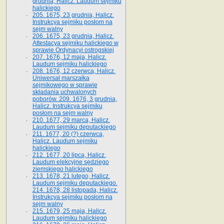
grudnia, Halicz. Laudum sejmiku
halickiego
205. 1675, 23 grudnia, Halicz.
Instrukcya sejmiku posłom na
sejm walny
206. 1675, 23 grudnia, Halicz.
Attestacya sejmiku halickiego w
sprawie Ordynacyi ostrogskiej
207. 1676, 12 maja, Halicz.
Laudum sejmiku halickiego
208. 1676, 12 czerwca, Halicz.
Uniwersał marszałka
sejmikowego w sprawie
składania uchwalonych
poborów. 209. 1676, 3 grudnia,
Halicz. Instrukcya sejmiku
posłom na sejm walny
210. 1677, 29 marca, Halicz.
Laudum sejmiku deputackiego
211. 1677, 20 (?) czerwca,
Halicz. Laudum sejmiku
halickiego
212. 1677, 20 lipca, Halicz.
Laudum elekcyjne sędziego
ziemskiego halickiego
213. 1678, 21 lutego, Halicz.
Laudum sejmiku deputackiego.
214. 1678, 28 listopada, Halicz.
Instrukcya sejmiku posłom na
sejm walny
215. 1679, 25 maja, Halicz.
Laudum sejmiku halickiego