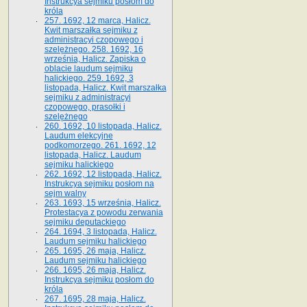
Instrukcya sejmiku posłom do
króla
257. 1692, 12 marca, Halicz.
Kwit marszałka sejmiku z
administracyi czopowego i
szelężnego. 258. 1692, 16
września, Halicz. Zapiska o
oblacie laudum sejmiku
halickiego. 259. 1692, 3
listopada, Halicz. Kwit marszałka
sejmiku z administracyi
czopowego, prasołki i
szelężnego
260. 1692, 10 listopada, Halicz.
Laudum elekcyjne
podkomorzego. 261. 1692, 12
listopada, Halicz. Laudum
sejmiku halickiego
262. 1692, 12 listopada, Halicz.
Instrukcya sejmiku posłom na
sejm walny
263. 1693, 15 września, Halicz.
Protestacya z powodu zerwania
sejmiku deputackiego
264. 1694, 3 listopada, Halicz.
Laudum sejmiku halickiego
265. 1695, 26 maja, Halicz.
Laudum sejmiku halickiego
266. 1695, 26 maja, Halicz.
Instrukcya sejmiku posłom do
króla
267. 1695, 28 maja, Halicz.