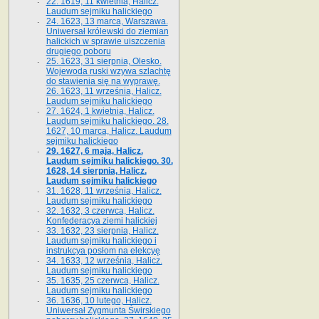
22. 1619, 11 kwietnia, Halicz.
Laudum sejmiku halickiego
24. 1623, 13 marca, Warszawa.
Uniwersał królewski do ziemian
halickich w sprawie uiszczenia
drugiego poboru
25. 1623, 31 sierpnia, Olesko.
Wojewoda ruski wzywa szlachtę
do stawienia się na wyprawę.
26. 1623, 11 września, Halicz.
Laudum sejmiku halickiego
27. 1624, 1 kwietnia, Halicz.
Laudum sejmiku halickiego. 28.
1627, 10 marca, Halicz. Laudum
sejmiku halickiego
29. 1627, 6 maja, Halicz.
Laudum sejmiku halickiego. 30.
1628, 14 sierpnia, Halicz.
Laudum sejmiku halickiego
31. 1628, 11 września, Halicz.
Laudum sejmiku halickiego
32. 1632, 3 czerwca, Halicz.
Konfederacya ziemi halickiej
33. 1632, 23 sierpnia, Halicz.
Laudum sejmiku halickiego i
instrukcya posłom na elekcyę
34. 1633, 12 września, Halicz.
Laudum sejmiku halickiego
35. 1635, 25 czerwca, Halicz.
Laudum sejmiku halickiego
36. 1636, 10 lutego, Halicz.
Uniwersał Zygmunta Świrskiego