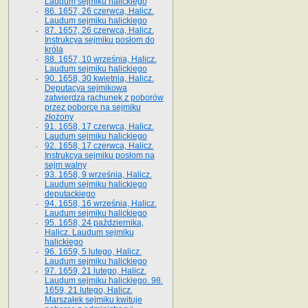
Laudum sejmiku halickiego
86. 1657, 26 czerwca, Halicz.
Laudum sejmiku halickiego
87. 1657, 26 czerwca, Halicz.
Instrukcya sejmiku posłom do
króla
88. 1657, 10 września, Halicz.
Laudum sejmiku halickiego
90. 1658, 30 kwietnia, Halicz.
Deputacya sejmikowa
zatwierdza rachunek z poborów
przez poborcę na sejmiku
złożony
91. 1658, 17 czerwca, Halicz.
Laudum sejmiku halickiego
92. 1658, 17 czerwca, Halicz.
Instrukcya sejmiku posłom na
sejm walny
93. 1658, 9 września, Halicz.
Laudum sejmiku halickiego
deputackiego
94. 1658, 16 września, Halicz.
Laudum sejmiku halickiego
95. 1658, 24 października,
Halicz. Laudum sejmiku
halickiego
96. 1659, 5 lutego, Halicz.
Laudum sejmiku halickiego
97. 1659, 21 lutego, Halicz.
Laudum sejmiku halickiego. 98.
1659, 21 lutego, Halicz.
Marszałek sejmiku kwituje