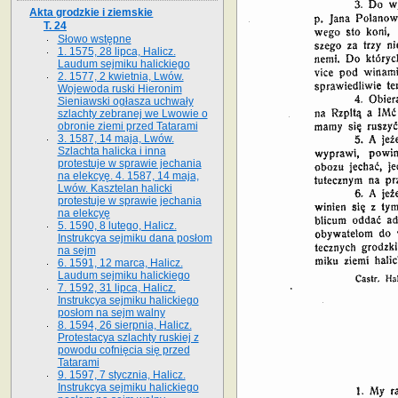
Akta grodzkie i ziemskie
T. 24
Słowo wstępne
1. 1575, 28 lipca, Halicz.
Laudum sejmiku halickiego
2. 1577, 2 kwietnia, Lwów.
Wojewoda ruski Hieronim
Sieniawski ogłasza uchwały
szlachty zebranej we Lwowie o
obronie ziemi przed Tatarami
3. 1587, 14 maja, Lwów.
Szlachta halicka i inna
protestuje w sprawie jechania
na elekcyę. 4. 1587, 14 maja,
Lwów. Kasztelan halicki
protestuje w sprawie jechania
na elekcyę
5. 1590, 8 lutego, Halicz.
Instrukcya sejmiku dana posłom
na sejm
6. 1591, 12 marca, Halicz.
Laudum sejmiku halickiego
7. 1592, 31 lipca, Halicz.
Instrukcya sejmiku halickiego
posłom na sejm walny
8. 1594, 26 sierpnia, Halicz.
Protestacya szlachty ruskiej z
powodu cofnięcia się przed
Tatarami
9. 1597, 7 stycznia, Halicz.
Instrukcya sejmiku halickiego