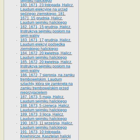
sejmiku halickiego
180. 1671, 23 listopada, Halicz.
Laudum elekcyjne na urząd
sędziego ziemskiego. 181.
1671, 15 grudnia, Halicz.
Laudum sejmiku halickiego
182. 1671, 15 grudnia, Halicz.
Instrukcya sejmiku posłom na
sejm walny
183. 1671, 17 grudnia, Halicz.
Laudum elekcyi podsędka
ziemskiego halickiego
184. 1672, 20 kwietnia, Halicz.
Laudum sejmiku halickiego
185. 1672, 20 kwietnia, Halicz.
Instrukcya sejmiku posłom na
sejm walny
186. 1672, 7 sierpnia, na zamku
trembowelskim. Laudum
szlachty, która się zamknęła na
zamku trembowelskim przed
nieprzyjacielem
187. 1673, 5 maja, Halicz.
Laudum sejmiku halickiego
188. 1673, 5 czerwca, Halicz.
Laudum sejmiku halickiego
189. 1673, 3 lipca, Halicz.
Laudum sejmiku halickiego
190. 1673, 11 września, Halicz.
Laudum sejmiku halickiego
191. 1673, 10 listopada,
Kniehinicze. Kasztelan halicki