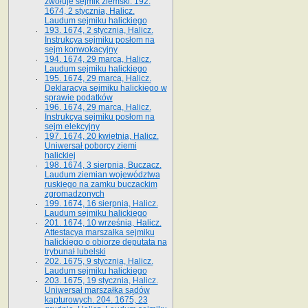
zwołuje sejmik ziemski. 192.
1674, 2 stycznia, Halicz.
Laudum sejmiku halickiego
193. 1674, 2 stycznia, Halicz.
Instrukcya sejmiku posłom na
sejm konwokacyjny
194. 1674, 29 marca, Halicz.
Laudum sejmiku halickiego
195. 1674, 29 marca, Halicz.
Deklaracya sejmiku halickiego w
sprawie podatków
196. 1674, 29 marca, Halicz.
Instrukcya sejmiku posłom na
sejm elekcyjny
197. 1674, 20 kwietnia, Halicz.
Uniwersał poborcy ziemi
halickiej
198. 1674, 3 sierpnia, Buczacz.
Laudum ziemian województwa
ruskiego na zamku buczackim
zgromadzonych
199. 1674, 16 sierpnia, Halicz.
Laudum sejmiku halickiego
201. 1674, 10 września, Halicz.
Attestacya marszałka sejmiku
halickiego o obiorze deputata na
trybunał lubelski
202. 1675, 9 stycznia, Halicz.
Laudum sejmiku halickiego
203. 1675, 19 stycznia, Halicz.
Uniwersał marszałka sądów
kapturowych. 204. 1675, 23