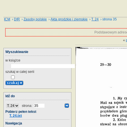
ICM
›
DIR
›
Zasoby polskie
›
Akta grodzkie i ziemskie
›
T. 24
› strona 35
Podstawowym adrese
«
Wyszukiwanie
w książce
szukaj w całej serii
Idź do
strona:
Pobierz pełen tekst
T. 24.txt
Nawigacja