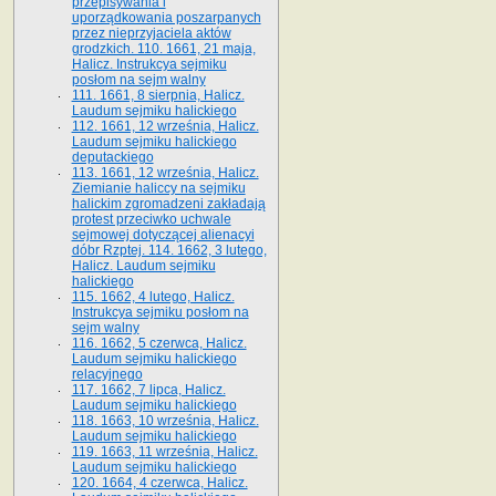
przepisywania i
uporządkowania poszarpanych
przez nieprzyjaciela aktów
grodzkich. 110. 1661, 21 maja,
Halicz. Instrukcya sejmiku
posłom na sejm walny
111. 1661, 8 sierpnia, Halicz.
Laudum sejmiku halickiego
112. 1661, 12 września, Halicz.
Laudum sejmiku halickiego
deputackiego
113. 1661, 12 września, Halicz.
Ziemianie haliccy na sejmiku
halickim zgromadzeni zakładają
protest przeciwko uchwale
sejmowej dotyczącej alienacyi
dóbr Rzptej. 114. 1662, 3 lutego,
Halicz. Laudum sejmiku
halickiego
115. 1662, 4 lutego, Halicz.
Instrukcya sejmiku posłom na
sejm walny
116. 1662, 5 czerwca, Halicz.
Laudum sejmiku halickiego
relacyjnego
117. 1662, 7 lipca, Halicz.
Laudum sejmiku halickiego
118. 1663, 10 września, Halicz.
Laudum sejmiku halickiego
119. 1663, 11 września, Halicz.
Laudum sejmiku halickiego
120. 1664, 4 czerwca, Halicz.