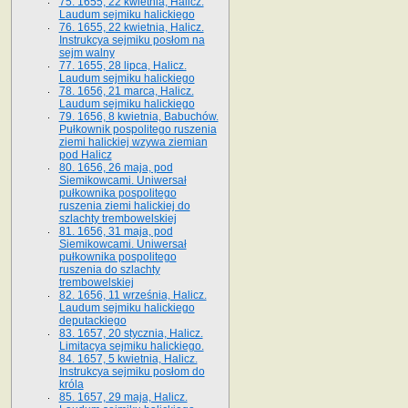
75. 1655, 22 kwietnia, Halicz.
Laudum sejmiku halickiego
76. 1655, 22 kwietnia, Halicz.
Instrukcya sejmiku posłom na
sejm walny
77. 1655, 28 lipca, Halicz.
Laudum sejmiku halickiego
78. 1656, 21 marca, Halicz.
Laudum sejmiku halickiego
79. 1656, 8 kwietnia, Babuchów.
Pułkownik pospolitego ruszenia
ziemi halickiej wzywa ziemian
pod Halicz
80. 1656, 26 maja, pod
Siemikowcami. Uniwersał
pułkownika pospolitego
ruszenia ziemi halickiej do
szlachty trembowelskiej
81. 1656, 31 maja, pod
Siemikowcami. Uniwersał
pułkownika pospolitego
ruszenia do szlachty
trembowelskiej
82. 1656, 11 września, Halicz.
Laudum sejmiku halickiego
deputackiego
83. 1657, 20 stycznia, Halicz.
Limitacya sejmiku halickiego.
84. 1657, 5 kwietnia, Halicz.
Instrukcya sejmiku posłom do
króla
85. 1657, 29 maja, Halicz.