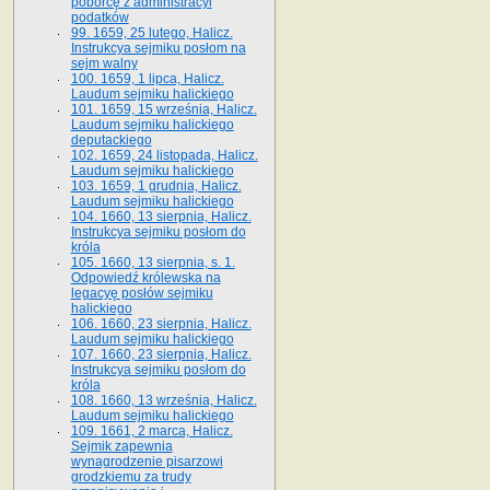
poborcę z administracyi
podatków
99. 1659, 25 lutego, Halicz.
Instrukcya sejmiku posłom na
sejm walny
100. 1659, 1 lipca, Halicz.
Laudum sejmiku halickiego
101. 1659, 15 września, Halicz.
Laudum sejmiku halickiego
deputackiego
102. 1659, 24 listopada, Halicz.
Laudum sejmiku halickiego
103. 1659, 1 grudnia, Halicz.
Laudum sejmiku halickiego
104. 1660, 13 sierpnia, Halicz.
Instrukcya sejmiku posłom do
króla
105. 1660, 13 sierpnia, s. 1.
Odpowiedź królewska na
legacyę posłów sejmiku
halickiego
106. 1660, 23 sierpnia, Halicz.
Laudum sejmiku halickiego
107. 1660, 23 sierpnia, Halicz.
Instrukcya sejmiku posłom do
króla
108. 1660, 13 września, Halicz.
Laudum sejmiku halickiego
109. 1661, 2 marca, Halicz.
Sejmik zapewnia
wynagrodzenie pisarzowi
grodzkiemu za trudy