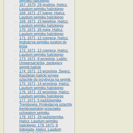
sejmiku halickiego
167. 1670, 29 grudnia, Halicz.
Laudum sejmiku halickiego
168. 1671, 27 lutego, Halicz.
Laudum sejmiku halickiego
169. 1671, 15 kwietnia, Halicz.
Laudum sejmiku halickiego
170. 1671, 26 maja, Halicz.
Laudum sejmiku halickiego
171. 1671, 12 czerwca, Halicz.
Instrukcya sejmiku posłom do
króla
172. 1671, 12 czerwca, Halicz.
Laudum sejmiku halickiego
173. 1671, 9 września, Lublin.
Uniwersał króla, zwołujący
sejmik halicki
174. 1671, 13 września, Świerz.
Kasztelan halicki wzywa
szlachtę do przybycia na sejmik.
175. 1671, 14 września, Halicz.
Laudum sejmiku halickiego
176. 1671, 22 września, Halicz.
Laudum sejmiku halickiego
177. 1671, 5 października,
Trembowla. Protestacya szlachty
trembowelskiej przeciwko
uchwałom sejmiku
178. 1671, 29 października,
Halicz. Laudum sejmiku
halickiego. 179. 1671, 6
listopada, Halicz. Laudum