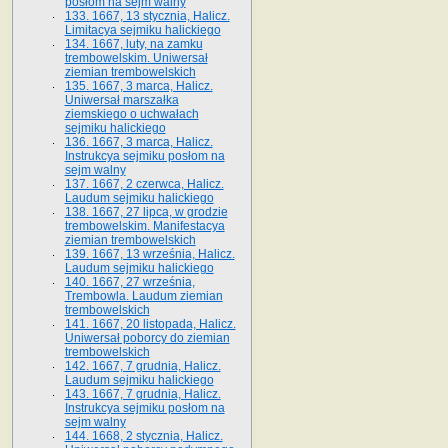
posłom na sejm walny
133. 1667, 13 stycznia, Halicz.
Limitacya sejmiku halickiego
134. 1667, luty, na zamku
trembowelskim. Uniwersał
ziemian trembowelskich
135. 1667, 3 marca, Halicz.
Uniwersał marszałka
ziemskiego o uchwałach
sejmiku halickiego
136. 1667, 3 marca, Halicz.
Instrukcya sejmiku posłom na
sejm walny
137. 1667, 2 czerwca, Halicz.
Laudum sejmiku halickiego
138. 1667, 27 lipca, w grodzie
trembowelskim. Manifestacya
ziemian trembowelskich
139. 1667, 13 września, Halicz.
Laudum sejmiku halickiego
140. 1667, 27 września,
Trembowla. Laudum ziemian
trembowelskich
141. 1667, 20 listopada, Halicz.
Uniwersał poborcy do ziemian
trembowelskich
142. 1667, 7 grudnia, Halicz.
Laudum sejmiku halickiego
143. 1667, 7 grudnia, Halicz.
Instrukcya sejmiku posłom na
sejm walny
144. 1668, 2 stycznia, Halicz.