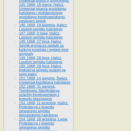
Uniwersał poborcy podymnego.
145. 1668, 16 marca, Halicz.
Uniwersał pisarza grodzkiego
halickiego i podstarościego
grodzkiego trembowelskiego,
zwołujący sejmik
146. 1668, 19 kwietnia, Halicz.
Laudum sejmiku halickiego
147. 1668, 9 maja, Halicz.
Laudum sejmiku halickiego
148. 1668, 27 lipca, Halicz.
Sejmik wyznacza zapłatę za
funkcyę poselską i wydaje inne
asygnaty
149. 1668, 28 lipca, Halicz.
Laudum sejmiku halickiego
150. 1668, 29 lipca, Halicz.
Instrukcya sejmiku posłom na
sejm walny
151. 1668, 14 sierpnia, Świerz.
Uniwersał kasztelana halickiego
152. 1668, 31 sierpnia,
Trembowla. Manifestacya
szlachty trembowelskiej z
powodu okazowania
153. 1668, 11 września, Halicz.
Protestacya z powodu
zerwanego sejmiku
deputackiego halickiego
154. 1668, 28 września, Lwów.
Protestacya z powodu
zerwanego sejmiku