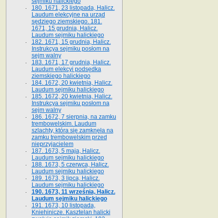
sejmiku halickiego
180. 1671, 23 listopada, Halicz.
Laudum elekcyjne na urząd
sędziego ziemskiego. 181.
1671, 15 grudnia, Halicz.
Laudum sejmiku halickiego
182. 1671, 15 grudnia, Halicz.
Instrukcya sejmiku posłom na
sejm walny
183. 1671, 17 grudnia, Halicz.
Laudum elekcyi podsędka
ziemskiego halickiego
184. 1672, 20 kwietnia, Halicz.
Laudum sejmiku halickiego
185. 1672, 20 kwietnia, Halicz.
Instrukcya sejmiku posłom na
sejm walny
186. 1672, 7 sierpnia, na zamku
trembowelskim. Laudum
szlachty, która się zamknęła na
zamku trembowelskim przed
nieprzyjacielem
187. 1673, 5 maja, Halicz.
Laudum sejmiku halickiego
188. 1673, 5 czerwca, Halicz.
Laudum sejmiku halickiego
189. 1673, 3 lipca, Halicz.
Laudum sejmiku halickiego
190. 1673, 11 września, Halicz.
Laudum sejmiku halickiego
191. 1673, 10 listopada,
Kniehinicze. Kasztelan halicki