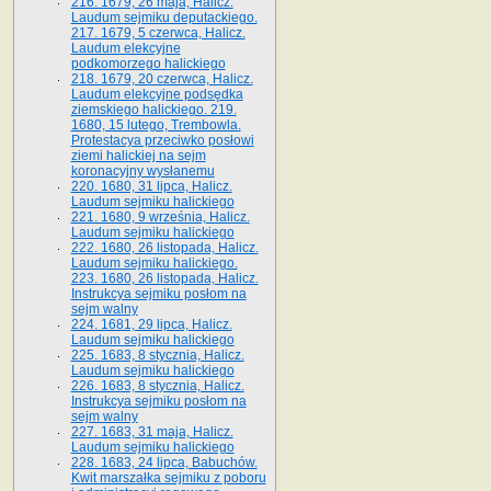
216. 1679, 26 maja, Halicz.
Laudum sejmiku deputackiego.
217. 1679, 5 czerwca, Halicz.
Laudum elekcyjne
podkomorzego halickiego
218. 1679, 20 czerwca, Halicz.
Laudum elekcyjne podsędka
ziemskiego halickiego. 219.
1680, 15 lutego, Trembowla.
Protestacya przeciwko posłowi
ziemi halickiej na sejm
koronacyjny wysłanemu
220. 1680, 31 lipca, Halicz.
Laudum sejmiku halickiego
221. 1680, 9 września, Halicz.
Laudum sejmiku halickiego
222. 1680, 26 listopada, Halicz.
Laudum sejmiku halickiego.
223. 1680, 26 listopada, Halicz.
Instrukcya sejmiku posłom na
sejm walny
224. 1681, 29 lipca, Halicz.
Laudum sejmiku halickiego
225. 1683, 8 stycznia, Halicz.
Laudum sejmiku halickiego
226. 1683, 8 stycznia, Halicz.
Instrukcya sejmiku posłom na
sejm walny
227. 1683, 31 maja, Halicz.
Laudum sejmiku halickiego
228. 1683, 24 lipca, Babuchów.
Kwit marszałka sejmiku z poboru