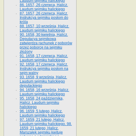
Laudum sejmiku halickiego
86. 1657, 26 czerwca, Halicz.
Laudum sejmiku halickiego
87. 1657, 26 czerwca, Halicz.
Instrukcya sejmiku posłom do
króla
88. 1657, 10 września, Halicz.
Laudum sejmiku halickiego
90. 1658, 30 kwietnia, Halicz.
Deputacya sejmikowa
zatwierdza rachunek z poborów
przez poborcę na sejmiku
złożony
91. 1658, 17 czerwca, Halicz.
Laudum sejmiku halickiego
92. 1658, 17 czerwca, Halicz.
Instrukcya sejmiku posłom na
sejm walny
93. 1658, 9 września, Halicz.
Laudum sejmiku halickiego
deputackiego
94. 1658, 16 września, Halicz.
Laudum sejmiku halickiego
95. 1658, 24 października,
Halicz. Laudum sejmiku
halickiego
96. 1659, 5 lutego, Halicz.
Laudum sejmiku halickiego
97. 1659, 21 lutego, Halicz.
Laudum sejmiku halickiego. 98.
1659, 21 lutego, Halicz.
Marszałek sejmiku kwituje