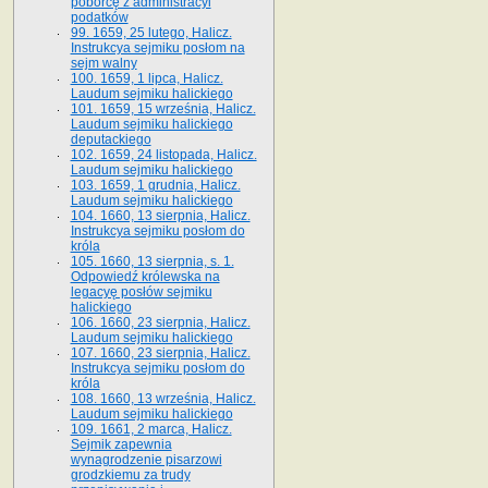
poborcę z administracyi
podatków
99. 1659, 25 lutego, Halicz.
Instrukcya sejmiku posłom na
sejm walny
100. 1659, 1 lipca, Halicz.
Laudum sejmiku halickiego
101. 1659, 15 września, Halicz.
Laudum sejmiku halickiego
deputackiego
102. 1659, 24 listopada, Halicz.
Laudum sejmiku halickiego
103. 1659, 1 grudnia, Halicz.
Laudum sejmiku halickiego
104. 1660, 13 sierpnia, Halicz.
Instrukcya sejmiku posłom do
króla
105. 1660, 13 sierpnia, s. 1.
Odpowiedź królewska na
legacyę posłów sejmiku
halickiego
106. 1660, 23 sierpnia, Halicz.
Laudum sejmiku halickiego
107. 1660, 23 sierpnia, Halicz.
Instrukcya sejmiku posłom do
króla
108. 1660, 13 września, Halicz.
Laudum sejmiku halickiego
109. 1661, 2 marca, Halicz.
Sejmik zapewnia
wynagrodzenie pisarzowi
grodzkiemu za trudy