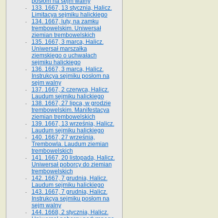
posłom na sejm walny
133. 1667, 13 stycznia, Halicz.
Limitacya sejmiku halickiego
134. 1667, luty, na zamku
trembowelskim. Uniwersał
ziemian trembowelskich
135. 1667, 3 marca, Halicz.
Uniwersał marszałka
ziemskiego o uchwałach
sejmiku halickiego
136. 1667, 3 marca, Halicz.
Instrukcya sejmiku posłom na
sejm walny
137. 1667, 2 czerwca, Halicz.
Laudum sejmiku halickiego
138. 1667, 27 lipca, w grodzie
trembowelskim. Manifestacya
ziemian trembowelskich
139. 1667, 13 września, Halicz.
Laudum sejmiku halickiego
140. 1667, 27 września,
Trembowla. Laudum ziemian
trembowelskich
141. 1667, 20 listopada, Halicz.
Uniwersał poborcy do ziemian
trembowelskich
142. 1667, 7 grudnia, Halicz.
Laudum sejmiku halickiego
143. 1667, 7 grudnia, Halicz.
Instrukcya sejmiku posłom na
sejm walny
144. 1668, 2 stycznia, Halicz.