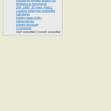
Instrukcya sejmiku posłom do
hetmana w. koronnego
268. 1695, 30 maja, Halicz.
Laudum elekcyjne podsędka
halickiego
Indeks nazw osób i
miejscowości
Indeks rzeczowy
Corrigenda
zwiń wszystkie
|
rozwiń wszystkie