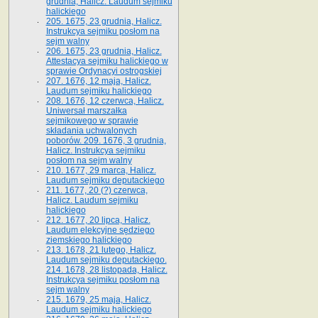
grudnia, Halicz. Laudum sejmiku
halickiego
205. 1675, 23 grudnia, Halicz.
Instrukcya sejmiku posłom na
sejm walny
206. 1675, 23 grudnia, Halicz.
Attestacya sejmiku halickiego w
sprawie Ordynacyi ostrogskiej
207. 1676, 12 maja, Halicz.
Laudum sejmiku halickiego
208. 1676, 12 czerwca, Halicz.
Uniwersał marszałka
sejmikowego w sprawie
składania uchwalonych
poborów. 209. 1676, 3 grudnia,
Halicz. Instrukcya sejmiku
posłom na sejm walny
210. 1677, 29 marca, Halicz.
Laudum sejmiku deputackiego
211. 1677, 20 (?) czerwca,
Halicz. Laudum sejmiku
halickiego
212. 1677, 20 lipca, Halicz.
Laudum elekcyjne sędziego
ziemskiego halickiego
213. 1678, 21 lutego, Halicz.
Laudum sejmiku deputackiego.
214. 1678, 28 listopada, Halicz.
Instrukcya sejmiku posłom na
sejm walny
215. 1679, 25 maja, Halicz.
Laudum sejmiku halickiego