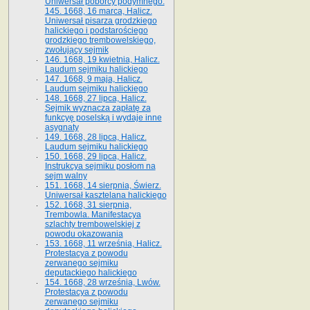
Uniwersał poborcy podymnego.
145. 1668, 16 marca, Halicz.
Uniwersał pisarza grodzkiego
halickiego i podstarościego
grodzkiego trembowelskiego,
zwołujący sejmik
146. 1668, 19 kwietnia, Halicz.
Laudum sejmiku halickiego
147. 1668, 9 maja, Halicz.
Laudum sejmiku halickiego
148. 1668, 27 lipca, Halicz.
Sejmik wyznacza zapłatę za
funkcyę poselską i wydaje inne
asygnaty
149. 1668, 28 lipca, Halicz.
Laudum sejmiku halickiego
150. 1668, 29 lipca, Halicz.
Instrukcya sejmiku posłom na
sejm walny
151. 1668, 14 sierpnia, Świerz.
Uniwersał kasztelana halickiego
152. 1668, 31 sierpnia,
Trembowla. Manifestacya
szlachty trembowelskiej z
powodu okazowania
153. 1668, 11 września, Halicz.
Protestacya z powodu
zerwanego sejmiku
deputackiego halickiego
154. 1668, 28 września, Lwów.
Protestacya z powodu
zerwanego sejmiku