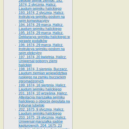
zwołuje sejmik ziemski. 192.
1674, 2 stycznia, Halicz.
Laudum sejmiku halickiego
193. 1674, 2 stycznia, Halicz.
Instrukcya sejmiku posłom na
sejm konwokacyjny
194. 1674, 29 marca, Halicz.
Laudum sejmiku halickiego
195. 1674, 29 marca, Halicz.
Deklaracya sejmiku halickiego w
sprawie podatków
196. 1674, 29 marca, Halicz.
Instrukcya sejmiku posłom na
sejm elekcyjny
197. 1674, 20 kwietnia, Halicz.
Uniwersał poborcy ziemi
halickiej
198. 1674, 3 sierpnia, Buczacz.
Laudum ziemian województwa
ruskiego na zamku buczackim
zgromadzonych
199. 1674, 16 sierpnia, Halicz.
Laudum sejmiku halickiego
201. 1674, 10 września, Halicz.
Attestacya marszałka sejmiku
halickiego o obiorze deputata na
trybunał lubelski
202. 1675, 9 stycznia, Halicz.
Laudum sejmiku halickiego
203. 1675, 19 stycznia, Halicz.
Uniwersał marszałka sądów
kapturowych. 204. 1675, 23