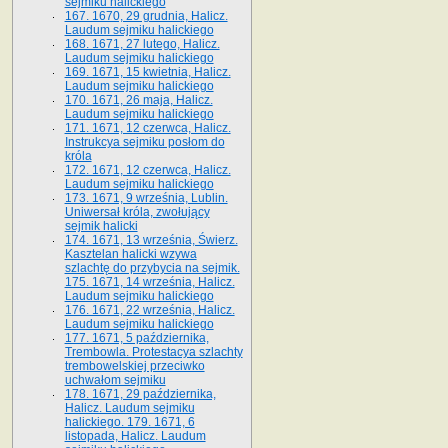
sejmiku halickiego
167. 1670, 29 grudnia, Halicz.
Laudum sejmiku halickiego
168. 1671, 27 lutego, Halicz.
Laudum sejmiku halickiego
169. 1671, 15 kwietnia, Halicz.
Laudum sejmiku halickiego
170. 1671, 26 maja, Halicz.
Laudum sejmiku halickiego
171. 1671, 12 czerwca, Halicz.
Instrukcya sejmiku posłom do
króla
172. 1671, 12 czerwca, Halicz.
Laudum sejmiku halickiego
173. 1671, 9 września, Lublin.
Uniwersał króla, zwołujący
sejmik halicki
174. 1671, 13 września, Świerz.
Kasztelan halicki wzywa
szlachtę do przybycia na sejmik.
175. 1671, 14 września, Halicz.
Laudum sejmiku halickiego
176. 1671, 22 września, Halicz.
Laudum sejmiku halickiego
177. 1671, 5 października,
Trembowla. Protestacya szlachty
trembowelskiej przeciwko
uchwałom sejmiku
178. 1671, 29 października,
Halicz. Laudum sejmiku
halickiego. 179. 1671, 6
listopada, Halicz. Laudum