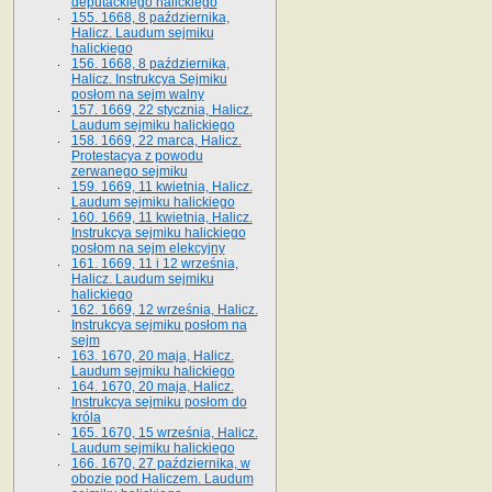
deputackiego halickiego
155. 1668, 8 października,
Halicz. Laudum sejmiku
halickiego
156. 1668, 8 października,
Halicz. Instrukcya Sejmiku
posłom na sejm walny
157. 1669, 22 stycznia, Halicz.
Laudum sejmiku halickiego
158. 1669, 22 marca, Halicz.
Protestacya z powodu
zerwanego sejmiku
159. 1669, 11 kwietnia, Halicz.
Laudum sejmiku halickiego
160. 1669, 11 kwietnia, Halicz.
Instrukcya sejmiku halickiego
posłom na sejm elekcyjny
161. 1669, 11 i 12 września,
Halicz. Laudum sejmiku
halickiego
162. 1669, 12 września, Halicz.
Instrukcya sejmiku posłom na
sejm
163. 1670, 20 maja, Halicz.
Laudum sejmiku halickiego
164. 1670, 20 maja, Halicz.
Instrukcya sejmiku posłom do
króla
165. 1670, 15 września, Halicz.
Laudum sejmiku halickiego
166. 1670, 27 października, w
obozie pod Haliczem. Laudum