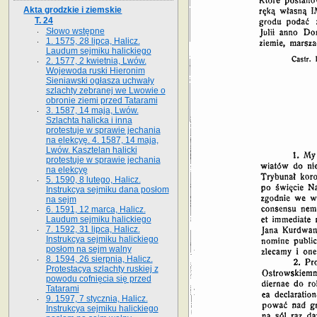
Akta grodzkie i ziemskie
T. 24
Słowo wstępne
1. 1575, 28 lipca, Halicz.
Laudum sejmiku halickiego
2. 1577, 2 kwietnia, Lwów.
Wojewoda ruski Hieronim
Sieniawski ogłasza uchwały
szlachty zebranej we Lwowie o
obronie ziemi przed Tatarami
3. 1587, 14 maja, Lwów.
Szlachta halicka i inna
protestuje w sprawie jechania
na elekcyę. 4. 1587, 14 maja,
Lwów. Kasztelan halicki
protestuje w sprawie jechania
na elekcyę
5. 1590, 8 lutego, Halicz.
Instrukcya sejmiku dana posłom
na sejm
6. 1591, 12 marca, Halicz.
Laudum sejmiku halickiego
7. 1592, 31 lipca, Halicz.
Instrukcya sejmiku halickiego
posłom na sejm walny
8. 1594, 26 sierpnia, Halicz.
Protestacya szlachty ruskiej z
powodu cofnięcia się przed
Tatarami
9. 1597, 7 stycznia, Halicz.
Instrukcya sejmiku halickiego