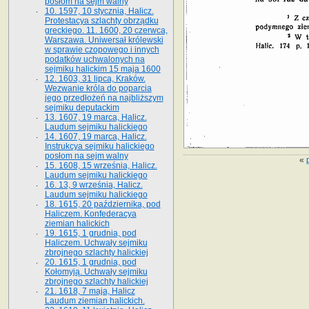
posłom na sejm walny
10. 1597, 10 stycznia, Halicz.
Protestacya szlachty obrządku
greckiego. 11. 1600, 20 czerwca,
Warszawa. Uniwersał królewski
w sprawie czopowego i innych
podatków uchwalonych na
sejmiku halickim 15 maja 1600
12. 1603, 31 lipca, Kraków.
Wezwanie króla do poparcia
jego przedłożeń na najbliższym
sejmiku deputackim
13. 1607, 19 marca, Halicz.
Laudum sejmiku halickiego
14. 1607, 19 marca, Halicz.
Instrukcya sejmiku halickiego
posłom na sejm walny
«
15. 1608, 15 września, Halicz.
Laudum sejmiku halickiego
16. 13, 9 września, Halicz.
Laudum sejmiku halickiego
18. 1615, 20 października, pod
Haliczem. Konfederacya
ziemian halickich
19. 1615, 1 grudnia, pod
Haliczem. Uchwały sejmiku
zbrojnego szlachty halickiej
20. 1615, 1 grudnia, pod
Kołomyją. Uchwały sejmiku
zbrojnego szlachty halickiej
21. 1618, 7 maja, Halicz
Laudum ziemian halickich.