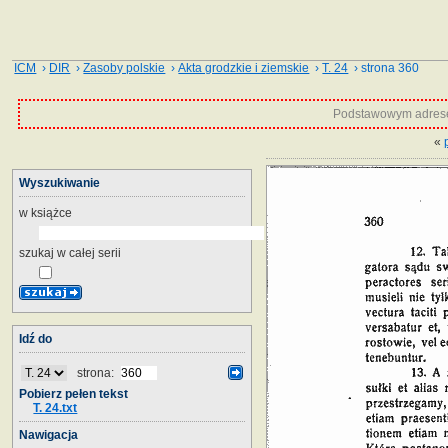
ICM
›
DIR
›
Zasoby polskie
›
Akta grodzkie i ziemskie
›
T. 24
› strona 360
Podstawowym adrese
«
Wyszukiwanie
w książce
szukaj w całej serii
Idź do
strona:
Pobierz pełen tekst
T. 24.txt
Nawigacja