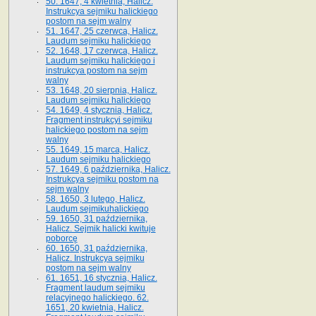
50. 1647, 4 kwietnia, Halicz.
Instrukcya sejmiku halickiego
postom na sejm walny
51. 1647, 25 czerwca, Halicz.
Laudum sejmiku halickiego
52. 1648, 17 czerwca, Halicz.
Laudum sejmiku halickiego i
instrukcya postom na sejm
walny
53. 1648, 20 sierpnia, Halicz.
Laudum sejmiku halickiego
54. 1649, 4 stycznia, Halicz.
Fragment instrukcyi sejmiku
halickiego postom na sejm
walny
55. 1649, 15 marca, Halicz.
Laudum sejmiku halickiego
57. 1649, 6 października, Halicz.
Instrukcya sejmiku postom na
sejm walny
58. 1650, 3 lutego, Halicz.
Laudum sejmikuhalickiego
59. 1650, 31 października,
Halicz. Sejmik halicki kwituje
poborcę
60. 1650, 31 października,
Halicz. Instrukcya sejmiku
postom na sejm walny
61. 1651, 16 stycznia, Halicz.
Fragment laudum sejmiku
relacyjnego halickiego. 62.
1651, 20 kwietnia, Halicz.