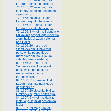
75. 1655, 22 kwietnia, Halicz.
Laudum sejmiku halickiego
76. 1655, 22 kwietnia, Halicz.
Instrukcya sejmiku posłom na
sejm walny
77. 1655, 28 lipca, Halicz.
Laudum sejmiku halickiego
78. 1656, 21 marca, Halicz.
Laudum sejmiku halickiego
79. 1656, 8 kwietnia, Babuchów.
Pułkownik pospolitego ruszenia
ziemi halickiej wzywa ziemian
pod Halicz
80. 1656, 26 maja, pod
Siemikowcami. Uniwersał
pułkownika pospolitego
ruszenia ziemi halickiej do
szlachty trembowelskiej
81. 1656, 31 maja, pod
Siemikowcami. Uniwersał
pułkownika pospolitego
ruszenia do szlachty
trembowelskiej
82. 1656, 11 września, Halicz.
Laudum sejmiku halickiego
deputackiego
83. 1657, 20 stycznia, Halicz.
Limitacya sejmiku halickiego.
84. 1657, 5 kwietnia, Halicz.
Instrukcya sejmiku posłom do
króla
85. 1657, 29 maja, Halicz.