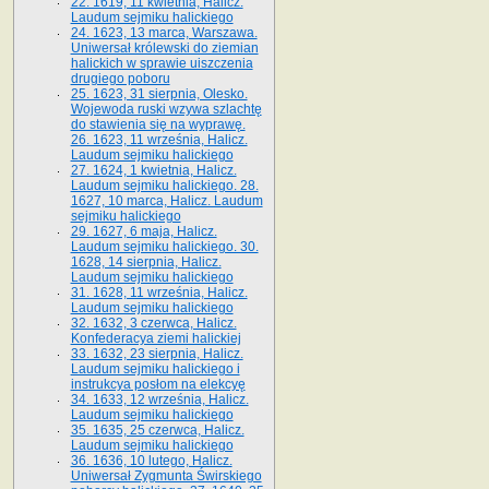
22. 1619, 11 kwietnia, Halicz.
Laudum sejmiku halickiego
24. 1623, 13 marca, Warszawa.
Uniwersał królewski do ziemian
halickich w sprawie uiszczenia
drugiego poboru
25. 1623, 31 sierpnia, Olesko.
Wojewoda ruski wzywa szlachtę
do stawienia się na wyprawę.
26. 1623, 11 września, Halicz.
Laudum sejmiku halickiego
27. 1624, 1 kwietnia, Halicz.
Laudum sejmiku halickiego. 28.
1627, 10 marca, Halicz. Laudum
sejmiku halickiego
29. 1627, 6 maja, Halicz.
Laudum sejmiku halickiego. 30.
1628, 14 sierpnia, Halicz.
Laudum sejmiku halickiego
31. 1628, 11 września, Halicz.
Laudum sejmiku halickiego
32. 1632, 3 czerwca, Halicz.
Konfederacya ziemi halickiej
33. 1632, 23 sierpnia, Halicz.
Laudum sejmiku halickiego i
instrukcya posłom na elekcyę
34. 1633, 12 września, Halicz.
Laudum sejmiku halickiego
35. 1635, 25 czerwca, Halicz.
Laudum sejmiku halickiego
36. 1636, 10 lutego, Halicz.
Uniwersał Zygmunta Świrskiego