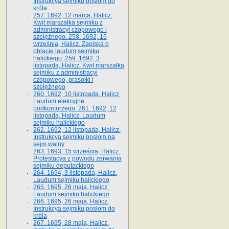
Instrukcya sejmiku posłom do
króla
257. 1692, 12 marca, Halicz.
Kwit marszałka sejmiku z
administracyi czopowego i
szelężnego. 258. 1692, 16
września, Halicz. Zapiska o
oblacie laudum sejmiku
halickiego. 259. 1692, 3
listopada, Halicz. Kwit marszałka
sejmiku z administracyi
czopowego, prasołki i
szelężnego
260. 1692, 10 listopada, Halicz.
Laudum elekcyjne
podkomorzego. 261. 1692, 12
listopada, Halicz. Laudum
sejmiku halickiego
262. 1692, 12 listopada, Halicz.
Instrukcya sejmiku posłom na
sejm walny
263. 1693, 15 września, Halicz.
Protestacya z powodu zerwania
sejmiku deputackiego
264. 1694, 3 listopada, Halicz.
Laudum sejmiku halickiego
265. 1695, 26 maja, Halicz.
Laudum sejmiku halickiego
266. 1695, 26 maja, Halicz.
Instrukcya sejmiku posłom do
króla
267. 1695, 28 maja, Halicz.