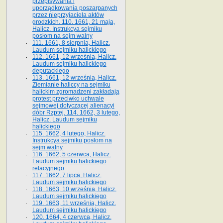
przepisywania i
uporządkowania poszarpanych
przez nieprzyjaciela aktów
grodzkich. 110. 1661, 21 maja,
Halicz. Instrukcya sejmiku
posłom na sejm walny
111. 1661, 8 sierpnia, Halicz.
Laudum sejmiku halickiego
112. 1661, 12 września, Halicz.
Laudum sejmiku halickiego
deputackiego
113. 1661, 12 września, Halicz.
Ziemianie haliccy na sejmiku
halickim zgromadzeni zakładają
protest przeciwko uchwale
sejmowej dotyczącej alienacyi
dóbr Rzptej. 114. 1662, 3 lutego,
Halicz. Laudum sejmiku
halickiego
115. 1662, 4 lutego, Halicz.
Instrukcya sejmiku posłom na
sejm walny
116. 1662, 5 czerwca, Halicz.
Laudum sejmiku halickiego
relacyjnego
117. 1662, 7 lipca, Halicz.
Laudum sejmiku halickiego
118. 1663, 10 września, Halicz.
Laudum sejmiku halickiego
119. 1663, 11 września, Halicz.
Laudum sejmiku halickiego
120. 1664, 4 czerwca, Halicz.