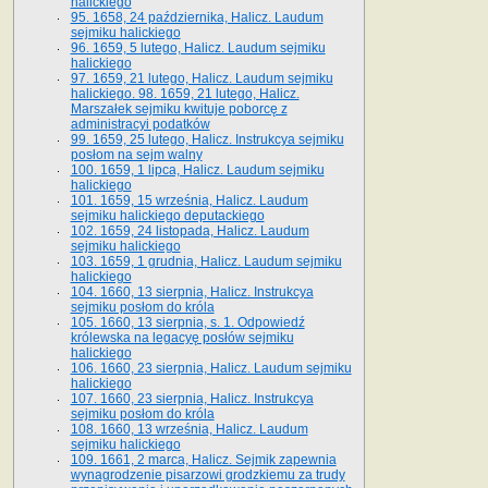
halickiego
95. 1658, 24 października, Halicz. Laudum
sejmiku halickiego
96. 1659, 5 lutego, Halicz. Laudum sejmiku
halickiego
97. 1659, 21 lutego, Halicz. Laudum sejmiku
halickiego. 98. 1659, 21 lutego, Halicz.
Marszałek sejmiku kwituje poborcę z
administracyi podatków
99. 1659, 25 lutego, Halicz. Instrukcya sejmiku
posłom na sejm walny
100. 1659, 1 lipca, Halicz. Laudum sejmiku
halickiego
101. 1659, 15 września, Halicz. Laudum
sejmiku halickiego deputackiego
102. 1659, 24 listopada, Halicz. Laudum
sejmiku halickiego
103. 1659, 1 grudnia, Halicz. Laudum sejmiku
halickiego
104. 1660, 13 sierpnia, Halicz. Instrukcya
sejmiku posłom do króla
105. 1660, 13 sierpnia, s. 1. Odpowiedź
królewska na legacyę posłów sejmiku
halickiego
106. 1660, 23 sierpnia, Halicz. Laudum sejmiku
halickiego
107. 1660, 23 sierpnia, Halicz. Instrukcya
sejmiku posłom do króla
108. 1660, 13 września, Halicz. Laudum
sejmiku halickiego
109. 1661, 2 marca, Halicz. Sejmik zapewnia
wynagrodzenie pisarzowi grodzkiemu za trudy