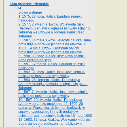
Akta grodzkie i ziemskie
T. 24
Słowo wstępne
1. 1575, 28 lipca, Halicz. Laudum sejmiku
halickiego
2. 1577, 2 kwietnia, Lwów. Wojewoda ruski
Hieronim Sieniawski ogłasza uchwały szlachty
zebranej we Lwowie o obronie ziemi przed
Tatarami
3. 1587, 14 maja, Lwów. Szlachta halicka i inna
protestuje w sprawie jechania na elekcyę. 4.
1587, 14 maja, Lwów. Kasztelan halicki
protestuje w sprawie jechania na elekcyę
5. 1590, 8 lutego, Halicz. Instrukcya sejmiku
dana posłom na sejm
6. 1591, 12 marca, Halicz. Laudum sejmiku
halickiego
7. 1592, 31 lipca, Halicz. Instrukcya sejmiku
halickiego posłom na sejm walny
8. 1594, 26 sierpnia, Halicz. Protestacya
szlachty ruskiej z powodu cofnięcia się przed
Tatarami
9. 1597, 7 stycznia, Halicz. Instrukcya sejmiku
halickiego posłom na sejm walny
10. 1597, 10 stycznia, Halicz. Protestacya
szlachty obrządku greckiego. 11. 1600, 20
czerwca, Warszawa. Uniwersał królewski w
sprawie czopowego i innych podatków
uchwalonych na sejmiku halickim 15 maja 1600
12. 1603, 31 lipca, Kraków. Wezwanie króla do
poparcia jego przedłożeń na najbliższym