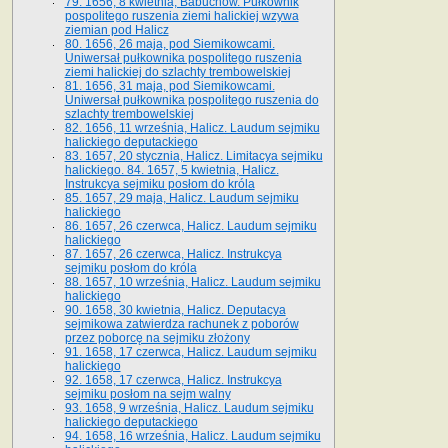
79. 1656, 8 kwietnia, Babuchów. Pułkownik
pospolitego ruszenia ziemi halickiej wzywa
ziemian pod Halicz
80. 1656, 26 maja, pod Siemikowcami.
Uniwersał pułkownika pospolitego ruszenia
ziemi halickiej do szlachty trembowelskiej
81. 1656, 31 maja, pod Siemikowcami.
Uniwersał pułkownika pospolitego ruszenia do
szlachty trembowelskiej
82. 1656, 11 września, Halicz. Laudum sejmiku
halickiego deputackiego
83. 1657, 20 stycznia, Halicz. Limitacya sejmiku
halickiego. 84. 1657, 5 kwietnia, Halicz.
Instrukcya sejmiku posłom do króla
85. 1657, 29 maja, Halicz. Laudum sejmiku
halickiego
86. 1657, 26 czerwca, Halicz. Laudum sejmiku
halickiego
87. 1657, 26 czerwca, Halicz. Instrukcya
sejmiku posłom do króla
88. 1657, 10 września, Halicz. Laudum sejmiku
halickiego
90. 1658, 30 kwietnia, Halicz. Deputacya
sejmikowa zatwierdza rachunek z poborów
przez poborcę na sejmiku złożony
91. 1658, 17 czerwca, Halicz. Laudum sejmiku
halickiego
92. 1658, 17 czerwca, Halicz. Instrukcya
sejmiku posłom na sejm walny
93. 1658, 9 września, Halicz. Laudum sejmiku
halickiego deputackiego
94. 1658, 16 września, Halicz. Laudum sejmiku