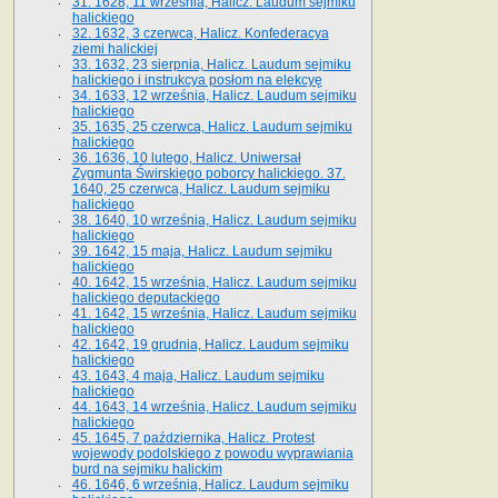
31. 1628, 11 września, Halicz. Laudum sejmiku
halickiego
32. 1632, 3 czerwca, Halicz. Konfederacya
ziemi halickiej
33. 1632, 23 sierpnia, Halicz. Laudum sejmiku
halickiego i instrukcya posłom na elekcyę
34. 1633, 12 września, Halicz. Laudum sejmiku
halickiego
35. 1635, 25 czerwca, Halicz. Laudum sejmiku
halickiego
36. 1636, 10 lutego, Halicz. Uniwersał
Zygmunta Świrskiego poborcy halickiego. 37.
1640, 25 czerwca, Halicz. Laudum sejmiku
halickiego
38. 1640, 10 września, Halicz. Laudum sejmiku
halickiego
39. 1642, 15 maja, Halicz. Laudum sejmiku
halickiego
40. 1642, 15 września, Halicz. Laudum sejmiku
halickiego deputackiego
41. 1642, 15 września, Halicz. Laudum sejmiku
halickiego
42. 1642, 19 grudnia, Halicz. Laudum sejmiku
halickiego
43. 1643, 4 maja, Halicz. Laudum sejmiku
halickiego
44. 1643, 14 września, Halicz. Laudum sejmiku
halickiego
45. 1645, 7 października, Halicz. Protest
wojewody podolskiego z powodu wyprawiania
burd na sejmiku halickim
46. 1646, 6 września, Halicz. Laudum sejmiku