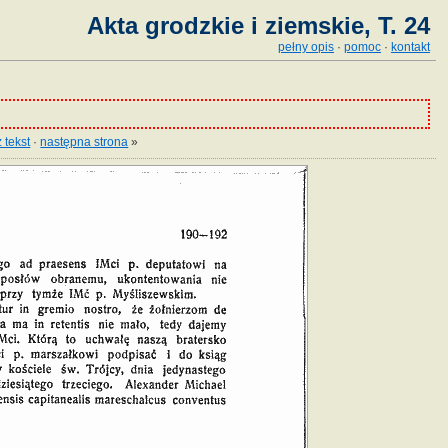
Akta grodzkie i ziemskie, T. 24
pełny opis
·
pomoc
·
kontakt
 tekst
·
następna strona
»