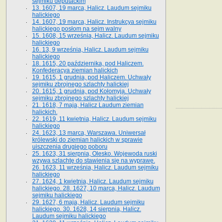
sejmiku deputackim
13. 1607, 19 marca, Halicz. Laudum sejmiku
halickiego
14. 1607, 19 marca, Halicz. Instrukcya sejmiku
halickiego posłom na sejm walny
15. 1608, 15 września, Halicz. Laudum sejmiku
halickiego
16. 13, 9 września, Halicz. Laudum sejmiku
halickiego
18. 1615, 20 października, pod Haliczem.
Konfederacya ziemian halickich
19. 1615, 1 grudnia, pod Haliczem. Uchwały
sejmiku zbrojnego szlachty halickiej
20. 1615, 1 grudnia, pod Kołomyją. Uchwały
sejmiku zbrojnego szlachty halickiej
21. 1618, 7 maja, Halicz Laudum ziemian
halickich.
22. 1619, 11 kwietnia, Halicz. Laudum sejmiku
halickiego
24. 1623, 13 marca, Warszawa. Uniwersał
królewski do ziemian halickich w sprawie
uiszczenia drugiego poboru
25. 1623, 31 sierpnia, Olesko. Wojewoda ruski
wzywa szlachtę do stawienia się na wyprawę.
26. 1623, 11 września, Halicz. Laudum sejmiku
halickiego
27. 1624, 1 kwietnia, Halicz. Laudum sejmiku
halickiego. 28. 1627, 10 marca, Halicz. Laudum
sejmiku halickiego
29. 1627, 6 maja, Halicz. Laudum sejmiku
halickiego. 30. 1628, 14 sierpnia, Halicz.
Laudum sejmiku halickiego