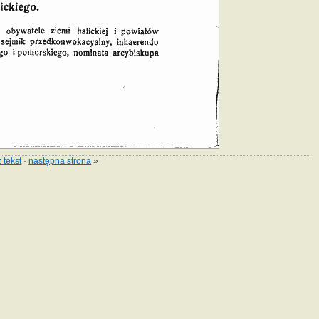
 tekst
·
następna strona
»