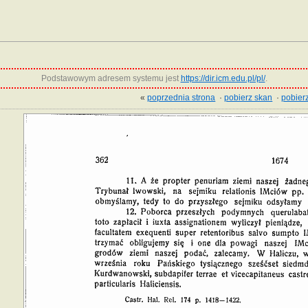
Podstawowym adresem systemu jest
https://dir.icm.edu.pl/pl/
.
«
poprzednia strona
·
pobierz skan
·
pobierz