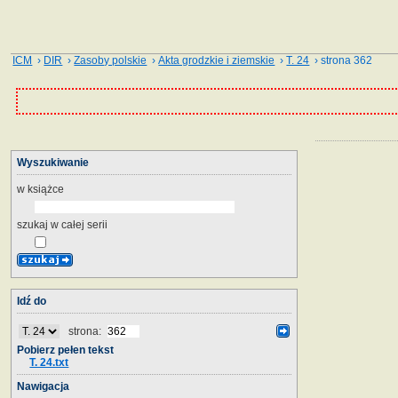
ICM
›
DIR
›
Zasoby polskie
›
Akta grodzkie i ziemskie
›
T. 24
› strona 362
Wyszukiwanie
w książce
szukaj w całej serii
Idź do
strona:
Pobierz pełen tekst
T. 24.txt
Nawigacja