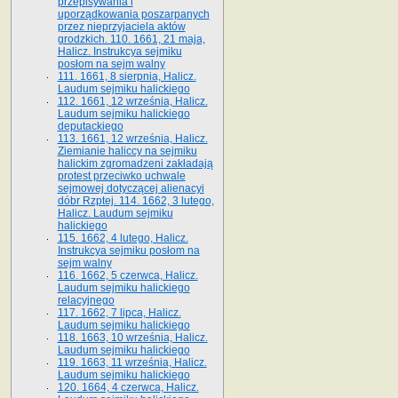
przepisywania i
uporządkowania poszarpanych
przez nieprzyjaciela aktów
grodzkich. 110. 1661, 21 maja,
Halicz. Instrukcya sejmiku
posłom na sejm walny
111. 1661, 8 sierpnia, Halicz.
Laudum sejmiku halickiego
112. 1661, 12 września, Halicz.
Laudum sejmiku halickiego
deputackiego
113. 1661, 12 września, Halicz.
Ziemianie haliccy na sejmiku
halickim zgromadzeni zakładają
protest przeciwko uchwale
sejmowej dotyczącej alienacyi
dóbr Rzptej. 114. 1662, 3 lutego,
Halicz. Laudum sejmiku
halickiego
115. 1662, 4 lutego, Halicz.
Instrukcya sejmiku posłom na
sejm walny
116. 1662, 5 czerwca, Halicz.
Laudum sejmiku halickiego
relacyjnego
117. 1662, 7 lipca, Halicz.
Laudum sejmiku halickiego
118. 1663, 10 września, Halicz.
Laudum sejmiku halickiego
119. 1663, 11 września, Halicz.
Laudum sejmiku halickiego
120. 1664, 4 czerwca, Halicz.