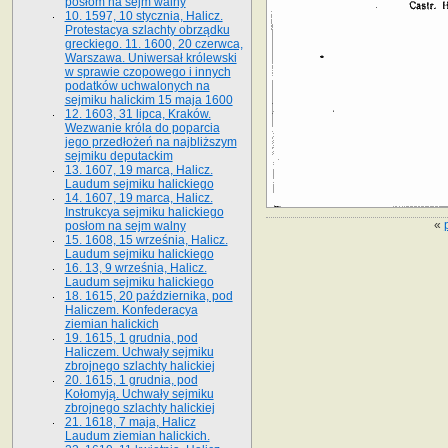
posłom na sejm walny
10. 1597, 10 stycznia, Halicz.
Protestacya szlachty obrządku
greckiego. 11. 1600, 20 czerwca,
Warszawa. Uniwersał królewski
w sprawie czopowego i innych
podatków uchwalonych na
sejmiku halickim 15 maja 1600
12. 1603, 31 lipca, Kraków.
Wezwanie króla do poparcia
jego przedłożeń na najbliższym
sejmiku deputackim
13. 1607, 19 marca, Halicz.
Laudum sejmiku halickiego
14. 1607, 19 marca, Halicz.
Instrukcya sejmiku halickiego
«
posłom na sejm walny
15. 1608, 15 września, Halicz.
Laudum sejmiku halickiego
16. 13, 9 września, Halicz.
Laudum sejmiku halickiego
18. 1615, 20 października, pod
Haliczem. Konfederacya
ziemian halickich
19. 1615, 1 grudnia, pod
Haliczem. Uchwały sejmiku
zbrojnego szlachty halickiej
20. 1615, 1 grudnia, pod
Kołomyją. Uchwały sejmiku
zbrojnego szlachty halickiej
21. 1618, 7 maja, Halicz
Laudum ziemian halickich.