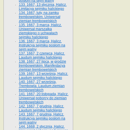
posłom na sejm walny
133. 1667, 13 stycznia, Halicz.
Limitacya sejmiku halickiego
134. 1667, luty, na zamku
trembowelskim. Uniwersał
ziemian trembowelskich
135. 1667, 3 marca, Halicz.
Uniwersał marszałka
ziemskiego o uchwałach
sejmiku halickiego
136. 1667, 3 marca, Halicz.
Instrukcya sejmiku posłom na
sejm walny
137. 1667, 2 czerwca, Halicz.
Laudum sejmiku halickiego
138. 1667, 27 lipca, w grodzie
trembowelskim. Manifestacya
ziemian trembowelskich
139. 1667, 13 września, Halicz.
Laudum sejmiku halickiego
140. 1667, 27 września,
Trembowla. Laudum ziemian
trembowelskich
141. 1667, 20 listopada, Halicz.
Uniwersał poborcy do ziemian
trembowelskich
142. 1667, 7 grudnia, Halicz.
Laudum sejmiku halickiego
143. 1667, 7 grudnia, Halicz.
Instrukcya sejmiku posłom na
sejm walny
144. 1668, 2 stycznia, Halicz.