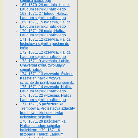
sejmiku halickiego
167. 1670, 29 grudnia, Halicz.
Laudum sejmiku halickiego
168. 1671, 27 lutego, Halicz.
Laudum sejmiku halickiego
169. 1671, 15 kwietnia, Halicz.
Laudum sejmiku halickiego
170. 1671, 26 maja, Halicz.
Laudum sejmiku halickiego
171. 1671, 12 czerwca, Halicz.
Instrukcya sejmiku posłom do
króla
172. 1671, 12 czerwca, Halicz.
Laudum sejmiku halickiego
173. 1671, 9 września, Lublin.
Uniwersał króla, zwołujący
sejmik halicki
174. 1671, 13 września, Świerz.
Kasztelan halicki wzywa
szlachtę do przybycia na sejmik.
175. 1671, 14 września, Halicz.
Laudum sejmiku halickiego
176. 1671, 22 września, Halicz.
Laudum sejmiku halickiego
177. 1671, 5 października,
Trembowla. Protestacya szlachty
trembowelskiej przeciwko
uchwałom sejmiku
178. 1671, 29 października,
Halicz. Laudum sejmiku
halickiego. 179. 1671, 6
listopada, Halicz. Laudum