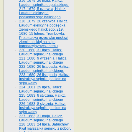
216. 1679, 26 maja, Halicz.
Laudum sejmiku deputackiego.
217. 1679, 5 czerwca, Halicz.
Laudum elekcyjne
podkomorzego halickiego
218. 1679, 20 czerwca, Halicz.
Laudum elekcyjne podsędka
ziemskiego halickiego. 219.
1680, 15 lutego, Trembowla.
Protestacya przeciwko posłowi
ziemi halickiej na sejm
koronacyjny wysłanemu
220. 1680, 31 lipca, Halicz.
Laudum sejmiku halickiego
221. 1680, 9 września, Halicz.
Laudum sejmiku halickiego
222. 1680, 26 listopada, Halicz.
Laudum sejmiku halickiego.
223. 1680, 26 listopada, Halicz.
Instrukcya sejmiku posłom na
sejm walny
224. 1681, 29 lipca, Halicz.
Laudum sejmiku halickiego
225. 1683, 8 stycznia, Halicz.
Laudum sejmiku halickiego
226. 1683, 8 stycznia, Halicz.
Instrukcya sejmiku posłom na
sejm walny
227. 1683, 31 maja, Halicz.
Laudum sejmiku halickiego
228. 1683, 24 lipca, Babuchów.
Kwit marszałka sejmiku z poboru