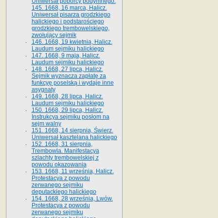
Uniwersał poborcy podymnego.
145. 1668, 16 marca, Halicz.
Uniwersał pisarza grodzkiego
halickiego i podstarościego
grodzkiego trembowelskiego,
zwołujący sejmik
146. 1668, 19 kwietnia, Halicz.
Laudum sejmiku halickiego
147. 1668, 9 maja, Halicz.
Laudum sejmiku halickiego
148. 1668, 27 lipca, Halicz.
Sejmik wyznacza zapłatę za
funkcyę poselską i wydaje inne
asygnaty
149. 1668, 28 lipca, Halicz.
Laudum sejmiku halickiego
150. 1668, 29 lipca, Halicz.
Instrukcya sejmiku posłom na
sejm walny
151. 1668, 14 sierpnia, Świerz.
Uniwersał kasztelana halickiego
152. 1668, 31 sierpnia,
Trembowla. Manifestacya
szlachty trembowelskiej z
powodu okazowania
153. 1668, 11 września, Halicz.
Protestacya z powodu
zerwanego sejmiku
deputackiego halickiego
154. 1668, 28 września, Lwów.
Protestacya z powodu
zerwanego sejmiku