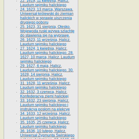
22. 1619, 11 kwietnia, Halicz.
Laudum sejmiku halickiego
24. 1623, 13 marca, Warszawa.
Uniwersał królewski do ziemian
halickich w sprawie uiszczenia
drugiego poboru
25. 1623, 31 sierpnia, Olesko.
Wojewoda ruski wzywa szlachtę
do stawienia się na wyprawę.
26. 1623, 11 września, Halicz.
Laudum sejmiku halickiego
27. 1624, 1 kwietnia, Halicz.
Laudum sejmiku halickiego. 28.
1627, 10 marca, Halicz. Laudum
sejmiku halickiego
29. 1627, 6 maja, Halicz.
Laudum sejmiku halickiego. 30.
1628, 14 sierpnia, Halicz.
Laudum sejmiku halickiego
31. 1628, 11 września, Halicz.
Laudum sejmiku halickiego
32. 1632, 3 czerwca, Halicz.
Konfederacya ziemi halickiej
33. 1632, 23 sierpnia, Halicz.
Laudum sejmiku halickiego i
instrukcya posłom na elekcyę
34. 1633, 12 września, Halicz.
Laudum sejmiku halickiego
35. 1635, 25 czerwca, Halicz.
Laudum sejmiku halickiego
36. 1636, 10 lutego, Halicz.
Uniwersał Zygmunta Świrskiego