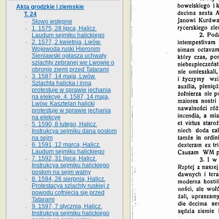
Akta grodzkie i ziemskie
T. 24
Słowo wstępne
1. 1575, 28 lipca, Halicz.
Laudum sejmiku halickiego
2. 1577, 2 kwietnia, Lwów.
Wojewoda ruski Hieronim
Sieniawski ogłasza uchwały
szlachty zebranej we Lwowie o
obronie ziemi przed Tatarami
3. 1587, 14 maja, Lwów.
Szlachta halicka i inna
protestuje w sprawie jechania
na elekcyę. 4. 1587, 14 maja,
Lwów. Kasztelan halicki
protestuje w sprawie jechania
na elekcyę
5. 1590, 8 lutego, Halicz.
Instrukcya sejmiku dana posłom
na sejm
6. 1591, 12 marca, Halicz.
Laudum sejmiku halickiego
7. 1592, 31 lipca, Halicz.
Instrukcya sejmiku halickiego
posłom na sejm walny
8. 1594, 26 sierpnia, Halicz.
Protestacya szlachty ruskiej z
powodu cofnięcia się przed
Tatarami
9. 1597, 7 stycznia, Halicz.
Instrukcya sejmiku halickiego