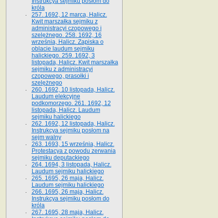
Instrukcya sejmiku posłom do
króla
257. 1692, 12 marca, Halicz.
Kwit marszałka sejmiku z
administracyi czopowego i
szelężnego. 258. 1692, 16
września, Halicz. Zapiska o
oblacie laudum sejmiku
halickiego. 259. 1692, 3
listopada, Halicz. Kwit marszałka
sejmiku z administracyi
czopowego, prasołki i
szelężnego
260. 1692, 10 listopada, Halicz.
Laudum elekcyjne
podkomorzego. 261. 1692, 12
listopada, Halicz. Laudum
sejmiku halickiego
262. 1692, 12 listopada, Halicz.
Instrukcya sejmiku posłom na
sejm walny
263. 1693, 15 września, Halicz.
Protestacya z powodu zerwania
sejmiku deputackiego
264. 1694, 3 listopada, Halicz.
Laudum sejmiku halickiego
265. 1695, 26 maja, Halicz.
Laudum sejmiku halickiego
266. 1695, 26 maja, Halicz.
Instrukcya sejmiku posłom do
króla
267. 1695, 28 maja, Halicz.