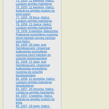
75. 1655, 22 kwietnia, Halicz.
Laudum sejmiku halickiego
76. 1655, 22 kwietnia, Halicz.
Instrukcya sejmiku posłom na
sejm walny
77. 1655, 28 lipca, Halicz.
Laudum sejmiku halickiego
78. 1656, 21 marca, Halicz.
Laudum sejmiku halickiego
79. 1656, 8 kwietnia, Babuchów.
Pułkownik pospolitego ruszenia
ziemi halickiej wzywa ziemian
pod Halicz
80. 1656, 26 maja, pod
Siemikowcami. Uniwersał
pułkownika pospolitego
ruszenia ziemi halickiej do
szlachty trembowelskiej
81. 1656, 31 maja, pod
Siemikowcami. Uniwersał
pułkownika pospolitego
ruszenia do szlachty
trembowelskiej
82. 1656, 11 września, Halicz.
Laudum sejmiku halickiego
deputackiego
83. 1657, 20 stycznia, Halicz.
Limitacya sejmiku halickiego.
84. 1657, 5 kwietnia, Halicz.
Instrukcya sejmiku posłom do
króla
85. 1657, 29 maja, Halicz.