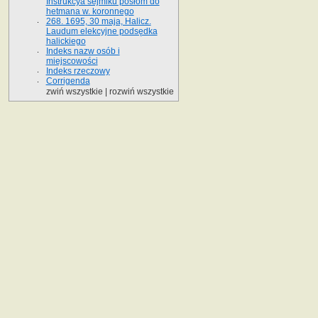
Instrukcya sejmiku posłom do
hetmana w. koronnego
268. 1695, 30 maja, Halicz.
Laudum elekcyjne podsędka
halickiego
Indeks nazw osób i
miejscowości
Indeks rzeczowy
Corrigenda
zwiń wszystkie
|
rozwiń wszystkie