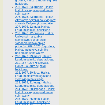
grudnia, Halicz. Laudum sejmiku
halickiego
205. 1675, 23 grudnia, Halicz.
Instrukcya sejmiku posłom na
sejm walny
206. 1675, 23 grudnia, Halicz.
Attestacya sejmiku halickiego w
sprawie Ordynacyi ostrogskiej
207. 1676, 12 maja, Halicz.
Laudum sejmiku halickiego
208. 1676, 12 czerwca, Halicz.
Uniwersał marszałka
sejmikowego w sprawie
składania uchwalonych
poborów. 209. 1676, 3 grudnia,
Halicz. Instrukcya sejmiku
posłom na sejm walny
210. 1677, 29 marca, Halicz.
Laudum sejmiku deputackiego
211. 1677, 20 (?) czerwca,
Halicz. Laudum sejmiku
halickiego
212. 1677, 20 lipca, Halicz.
Laudum elekcyjne sędziego
ziemskiego halickiego
213. 1678, 21 lutego, Halicz.
Laudum sejmiku deputackiego.
214. 1678, 28 listopada, Halicz.
Instrukcya sejmiku posłom na
sejm walny
215. 1679, 25 maja, Halicz.
Laudum sejmiku halickiego