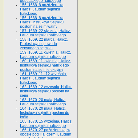
deputackiego halickiego
155. 1668, 8 października,
Halicz. Laudum sejmiku
halickiego
156. 1668, 8 października,
Halicz. Instrukcya Sejmiku
posłom na sejm walny
157. 1669, 22 stycznia, Halicz.
Laudum sejmiku halickiego
158. 1669, 22 marca, Halicz.
Protestacya z powodu
zerwanego sejmiku
159. 1669, 11 kwietnia, Halicz.
Laudum sejmiku halickiego
160. 1669, 11 kwietnia, Halicz.
Instrukcya sejmiku halickiego
posłom na sejm elekcyjny
161. 1669, 11 i 12 września,
Halicz. Laudum sejmiku
halickiego
162. 1669, 12 września, Halicz.
Instrukcya sejmiku posłom na
sejm
163. 1670, 20 maja, Halicz.
Laudum sejmiku halickiego
164. 1670, 20 maja, Halicz.
Instrukcya sejmiku posłom do
króla
165. 1670, 15 września, Halicz.
Laudum sejmiku halickiego
166. 1670, 27 października, w
obozie pod Haliczem. Laudum