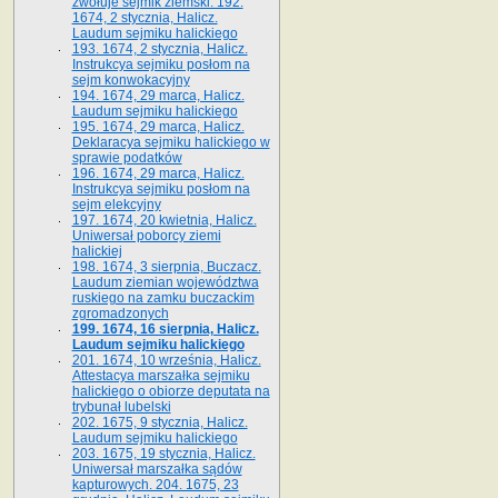
zwołuje sejmik ziemski. 192.
1674, 2 stycznia, Halicz.
Laudum sejmiku halickiego
193. 1674, 2 stycznia, Halicz.
Instrukcya sejmiku posłom na
sejm konwokacyjny
194. 1674, 29 marca, Halicz.
Laudum sejmiku halickiego
195. 1674, 29 marca, Halicz.
Deklaracya sejmiku halickiego w
sprawie podatków
196. 1674, 29 marca, Halicz.
Instrukcya sejmiku posłom na
sejm elekcyjny
197. 1674, 20 kwietnia, Halicz.
Uniwersał poborcy ziemi
halickiej
198. 1674, 3 sierpnia, Buczacz.
Laudum ziemian województwa
ruskiego na zamku buczackim
zgromadzonych
199. 1674, 16 sierpnia, Halicz.
Laudum sejmiku halickiego
201. 1674, 10 września, Halicz.
Attestacya marszałka sejmiku
halickiego o obiorze deputata na
trybunał lubelski
202. 1675, 9 stycznia, Halicz.
Laudum sejmiku halickiego
203. 1675, 19 stycznia, Halicz.
Uniwersał marszałka sądów
kapturowych. 204. 1675, 23