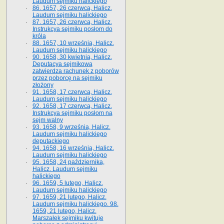
Laudum sejmiku halickiego
86. 1657, 26 czerwca, Halicz.
Laudum sejmiku halickiego
87. 1657, 26 czerwca, Halicz.
Instrukcya sejmiku posłom do
króla
88. 1657, 10 września, Halicz.
Laudum sejmiku halickiego
90. 1658, 30 kwietnia, Halicz.
Deputacya sejmikowa
zatwierdza rachunek z poborów
przez poborcę na sejmiku
złożony
91. 1658, 17 czerwca, Halicz.
Laudum sejmiku halickiego
92. 1658, 17 czerwca, Halicz.
Instrukcya sejmiku posłom na
sejm walny
93. 1658, 9 września, Halicz.
Laudum sejmiku halickiego
deputackiego
94. 1658, 16 września, Halicz.
Laudum sejmiku halickiego
95. 1658, 24 października,
Halicz. Laudum sejmiku
halickiego
96. 1659, 5 lutego, Halicz.
Laudum sejmiku halickiego
97. 1659, 21 lutego, Halicz.
Laudum sejmiku halickiego. 98.
1659, 21 lutego, Halicz.
Marszałek sejmiku kwituje