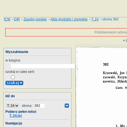
ICM
›
DIR
›
Zasoby polskie
›
Akta grodzkie i ziemskie
›
T. 24
› strona 382
Podstawowym adrese
«
Wyszukiwanie
w książce
szukaj w całej serii
Idź do
strona:
Pobierz pełen tekst
T. 24.txt
Nawigacja