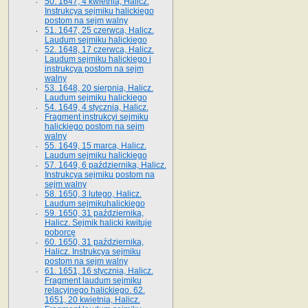
50. 1647, 4 kwietnia, Halicz.
Instrukcya sejmiku halickiego
postom na sejm walny
51. 1647, 25 czerwca, Halicz.
Laudum sejmiku halickiego
52. 1648, 17 czerwca, Halicz.
Laudum sejmiku halickiego i
instrukcya postom na sejm
walny
53. 1648, 20 sierpnia, Halicz.
Laudum sejmiku halickiego
54. 1649, 4 stycznia, Halicz.
Fragment instrukcyi sejmiku
halickiego postom na sejm
walny
55. 1649, 15 marca, Halicz.
Laudum sejmiku halickiego
57. 1649, 6 października, Halicz.
Instrukcya sejmiku postom na
sejm walny
58. 1650, 3 lutego, Halicz.
Laudum sejmikuhalickiego
59. 1650, 31 października,
Halicz. Sejmik halicki kwituje
poborcę
60. 1650, 31 października,
Halicz. Instrukcya sejmiku
postom na sejm walny
61. 1651, 16 stycznia, Halicz.
Fragment laudum sejmiku
relacyjnego halickiego. 62.
1651, 20 kwietnia, Halicz.