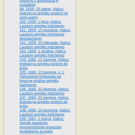
poborcę z administracyi
podatków
99. 1659, 25 lutego, Halicz.
Instrukcya sejmiku posłom na
sejm walny
100. 1659, 1 lipca, Halicz.
Laudum sejmiku halickiego
101. 1659, 15 września, Halicz.
Laudum sejmiku halickiego
deputackiego
102. 1659, 24 listopada, Halicz.
Laudum sejmiku halickiego
103. 1659, 1 grudnia, Halicz.
Laudum sejmiku halickiego
104. 1660, 13 sierpnia, Halicz.
Instrukcya sejmiku posłom do
króla
105. 1660, 13 sierpnia, s. 1.
Odpowiedź królewska na
legacyę posłów sejmiku
halickiego
106. 1660, 23 sierpnia, Halicz.
Laudum sejmiku halickiego
107. 1660, 23 sierpnia, Halicz.
Instrukcya sejmiku posłom do
króla
108. 1660, 13 września, Halicz.
Laudum sejmiku halickiego
109. 1661, 2 marca, Halicz.
Sejmik zapewnia
wynagrodzenie pisarzowi
grodzkiemu za trudy