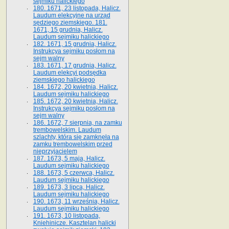
sejmiku halickiego
180. 1671, 23 listopada, Halicz.
Laudum elekcyjne na urząd
sędziego ziemskiego. 181.
1671, 15 grudnia, Halicz.
Laudum sejmiku halickiego
182. 1671, 15 grudnia, Halicz.
Instrukcya sejmiku posłom na
sejm walny
183. 1671, 17 grudnia, Halicz.
Laudum elekcyi podsędka
ziemskiego halickiego
184. 1672, 20 kwietnia, Halicz.
Laudum sejmiku halickiego
185. 1672, 20 kwietnia, Halicz.
Instrukcya sejmiku posłom na
sejm walny
186. 1672, 7 sierpnia, na zamku
trembowelskim. Laudum
szlachty, która się zamknęła na
zamku trembowelskim przed
nieprzyjacielem
187. 1673, 5 maja, Halicz.
Laudum sejmiku halickiego
188. 1673, 5 czerwca, Halicz.
Laudum sejmiku halickiego
189. 1673, 3 lipca, Halicz.
Laudum sejmiku halickiego
190. 1673, 11 września, Halicz.
Laudum sejmiku halickiego
191. 1673, 10 listopada,
Kniehinicze. Kasztelan halicki