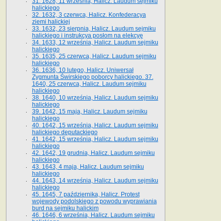
31. 1628, 11 września, Halicz. Laudum sejmiku
halickiego
32. 1632, 3 czerwca, Halicz. Konfederacya
ziemi halickiej
33. 1632, 23 sierpnia, Halicz. Laudum sejmiku
halickiego i instrukcya posłom na elekcyę
34. 1633, 12 września, Halicz. Laudum sejmiku
halickiego
35. 1635, 25 czerwca, Halicz. Laudum sejmiku
halickiego
36. 1636, 10 lutego, Halicz. Uniwersał
Zygmunta Świrskiego poborcy halickiego. 37.
1640, 25 czerwca, Halicz. Laudum sejmiku
halickiego
38. 1640, 10 września, Halicz. Laudum sejmiku
halickiego
39. 1642, 15 maja, Halicz. Laudum sejmiku
halickiego
40. 1642, 15 września, Halicz. Laudum sejmiku
halickiego deputackiego
41. 1642, 15 września, Halicz. Laudum sejmiku
halickiego
42. 1642, 19 grudnia, Halicz. Laudum sejmiku
halickiego
43. 1643, 4 maja, Halicz. Laudum sejmiku
halickiego
44. 1643, 14 września, Halicz. Laudum sejmiku
halickiego
45. 1645, 7 października, Halicz. Protest
wojewody podolskiego z powodu wyprawiania
burd na sejmiku halickim
46. 1646, 6 września, Halicz. Laudum sejmiku