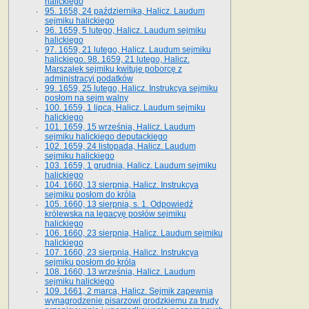
halickiego
95. 1658, 24 października, Halicz. Laudum
sejmiku halickiego
96. 1659, 5 lutego, Halicz. Laudum sejmiku
halickiego
97. 1659, 21 lutego, Halicz. Laudum sejmiku
halickiego. 98. 1659, 21 lutego, Halicz.
Marszałek sejmiku kwituje poborcę z
administracyi podatków
99. 1659, 25 lutego, Halicz. Instrukcya sejmiku
posłom na sejm walny
100. 1659, 1 lipca, Halicz. Laudum sejmiku
halickiego
101. 1659, 15 września, Halicz. Laudum
sejmiku halickiego deputackiego
102. 1659, 24 listopada, Halicz. Laudum
sejmiku halickiego
103. 1659, 1 grudnia, Halicz. Laudum sejmiku
halickiego
104. 1660, 13 sierpnia, Halicz. Instrukcya
sejmiku posłom do króla
105. 1660, 13 sierpnia, s. 1. Odpowiedź
królewska na legacyę posłów sejmiku
halickiego
106. 1660, 23 sierpnia, Halicz. Laudum sejmiku
halickiego
107. 1660, 23 sierpnia, Halicz. Instrukcya
sejmiku posłom do króla
108. 1660, 13 września, Halicz. Laudum
sejmiku halickiego
109. 1661, 2 marca, Halicz. Sejmik zapewnia
wynagrodzenie pisarzowi grodzkiemu za trudy