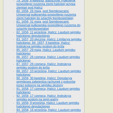
79. 1656, 8 kwietnia, Babuchów. Pułkownik
pospolitego ruszenia ziemi halickiej wzywa
ziemian pod Halicz
80. 1656, 26 maja, pod Siemikowcami.
Uniwersał pułkownika pospolitego ruszenia
ziemi halickiej do szlachty trembowelskiej
81. 1656, 31 maja, pod Siemikowcami.
Uniwersał pułkownika pospolitego ruszenia do
szlachty trembowelskiej
82. 1656, 11 września, Halicz. Laudum sejmiku
halickiego deputackiego
83. 1657, 20 stycznia, Halicz. Limitacya sejmiku
halickiego. 84. 1657, 5 kwietnia, Halicz.
Instrukcya sejmiku posłom do króla
85. 1657, 29 maja, Halicz. Laudum sejmiku
halickiego
86. 1657, 26 czerwca, Halicz. Laudum sejmiku
halickiego
87. 1657, 26 czerwca, Halicz. Instrukcya
sejmiku posłom do króla
88. 1657, 10 września, Halicz. Laudum sejmiku
halickiego
90. 1658, 30 kwietnia, Halicz. Deputacya
sejmikowa zatwierdza rachunek z poborów
przez poborcę na sejmiku złożony
91. 1658, 17 czerwca, Halicz. Laudum sejmiku
halickiego
92. 1658, 17 czerwca, Halicz. Instrukcya
sejmiku posłom na sejm walny
93. 1658, 9 września, Halicz. Laudum sejmiku
halickiego deputackiego
94. 1658, 16 września, Halicz. Laudum sejmiku