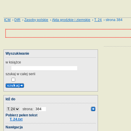
ICM
›
DIR
›
Zasoby polskie
›
Akta grodzkie i ziemskie
›
T. 24
› strona 384
Wyszukiwanie
w książce
szukaj w całej serii
Idź do
strona:
Pobierz pełen tekst
T. 24.txt
Nawigacja