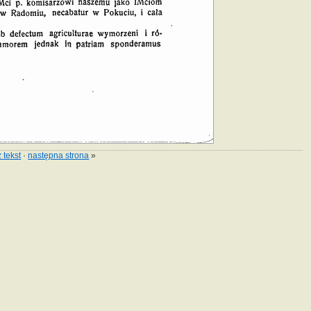
 tekst
·
następna strona
»