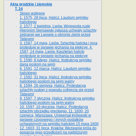
Akta grodzkie i ziemskie
T. 24
Słowo wstępne
1. 1575, 28 lipca, Halicz. Laudum sejmiku
halickiego
2. 1577, 2 kwietnia, Lwów. Wojewoda ruski
Hieronim Sieniawski ogłasza uchwały szlachty
zebranej we Lwowie o obronie ziemi przed
Tatarami
3. 1587, 14 maja, Lwów. Szlachta halicka i inna
protestuje w sprawie jechania na elekcyę. 4.
1587, 14 maja, Lwów. Kasztelan halicki
protestuje w sprawie jechania na elekcyę
5. 1590, 8 lutego, Halicz. Instrukcya sejmiku
dana posłom na sejm
6. 1591, 12 marca, Halicz. Laudum sejmiku
halickiego
7. 1592, 31 lipca, Halicz. Instrukcya sejmiku
halickiego posłom na sejm walny
8. 1594, 26 sierpnia, Halicz. Protestacya
szlachty ruskiej z powodu cofnięcia się przed
Tatarami
9. 1597, 7 stycznia, Halicz. Instrukcya sejmiku
halickiego posłom na sejm walny
10. 1597, 10 stycznia, Halicz. Protestacya
szlachty obrządku greckiego. 11. 1600, 20
czerwca, Warszawa. Uniwersał królewski w
sprawie czopowego i innych podatków
uchwalonych na sejmiku halickim 15 maja 1600
12. 1603, 31 lipca, Kraków. Wezwanie króla do
poparcia jego przedłożeń na najbliższym