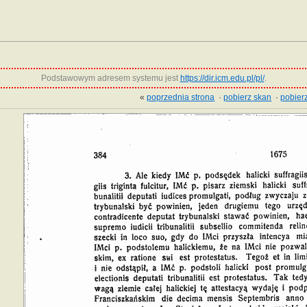
Podstawowym adresem systemu jest
https://dir.icm.edu.pl/pl/
.
«
poprzednia strona
·
pobierz skan
·
pobierz