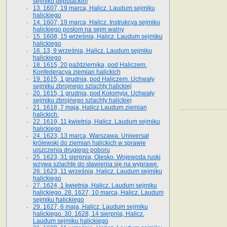
sejmiku deputackim
13. 1607, 19 marca, Halicz. Laudum sejmiku
halickiego
14. 1607, 19 marca, Halicz. Instrukcya sejmiku
halickiego posłom na sejm walny
15. 1608, 15 września, Halicz. Laudum sejmiku
halickiego
16. 13, 9 września, Halicz. Laudum sejmiku
halickiego
18. 1615, 20 października, pod Haliczem.
Konfederacya ziemian halickich
19. 1615, 1 grudnia, pod Haliczem. Uchwały
sejmiku zbrojnego szlachty halickiej
20. 1615, 1 grudnia, pod Kołomyją. Uchwały
sejmiku zbrojnego szlachty halickiej
21. 1618, 7 maja, Halicz Laudum ziemian
halickich.
22. 1619, 11 kwietnia, Halicz. Laudum sejmiku
halickiego
24. 1623, 13 marca, Warszawa. Uniwersał
królewski do ziemian halickich w sprawie
uiszczenia drugiego poboru
25. 1623, 31 sierpnia, Olesko. Wojewoda ruski
wzywa szlachtę do stawienia się na wyprawę.
26. 1623, 11 września, Halicz. Laudum sejmiku
halickiego
27. 1624, 1 kwietnia, Halicz. Laudum sejmiku
halickiego. 28. 1627, 10 marca, Halicz. Laudum
sejmiku halickiego
29. 1627, 6 maja, Halicz. Laudum sejmiku
halickiego. 30. 1628, 14 sierpnia, Halicz.
Laudum sejmiku halickiego