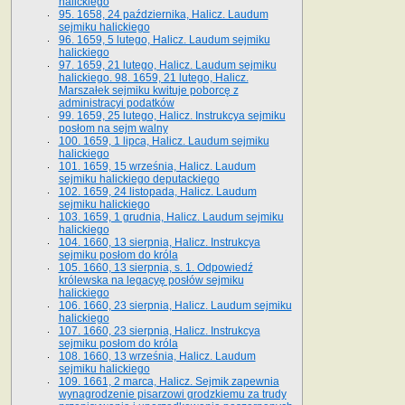
halickiego
95. 1658, 24 października, Halicz. Laudum
sejmiku halickiego
96. 1659, 5 lutego, Halicz. Laudum sejmiku
halickiego
97. 1659, 21 lutego, Halicz. Laudum sejmiku
halickiego. 98. 1659, 21 lutego, Halicz.
Marszałek sejmiku kwituje poborcę z
administracyi podatków
99. 1659, 25 lutego, Halicz. Instrukcya sejmiku
posłom na sejm walny
100. 1659, 1 lipca, Halicz. Laudum sejmiku
halickiego
101. 1659, 15 września, Halicz. Laudum
sejmiku halickiego deputackiego
102. 1659, 24 listopada, Halicz. Laudum
sejmiku halickiego
103. 1659, 1 grudnia, Halicz. Laudum sejmiku
halickiego
104. 1660, 13 sierpnia, Halicz. Instrukcya
sejmiku posłom do króla
105. 1660, 13 sierpnia, s. 1. Odpowiedź
królewska na legacyę posłów sejmiku
halickiego
106. 1660, 23 sierpnia, Halicz. Laudum sejmiku
halickiego
107. 1660, 23 sierpnia, Halicz. Instrukcya
sejmiku posłom do króla
108. 1660, 13 września, Halicz. Laudum
sejmiku halickiego
109. 1661, 2 marca, Halicz. Sejmik zapewnia
wynagrodzenie pisarzowi grodzkiemu za trudy