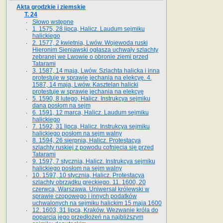
Akta grodzkie i ziemskie
T. 24
Słowo wstępne
1. 1575, 28 lipca, Halicz. Laudum sejmiku
halickiego
2. 1577, 2 kwietnia, Lwów. Wojewoda ruski
Hieronim Sieniawski ogłasza uchwały szlachty
zebranej we Lwowie o obronie ziemi przed
Tatarami
3. 1587, 14 maja, Lwów. Szlachta halicka i inna
protestuje w sprawie jechania na elekcyę. 4.
1587, 14 maja, Lwów. Kasztelan halicki
protestuje w sprawie jechania na elekcyę
5. 1590, 8 lutego, Halicz. Instrukcya sejmiku
dana posłom na sejm
6. 1591, 12 marca, Halicz. Laudum sejmiku
halickiego
7. 1592, 31 lipca, Halicz. Instrukcya sejmiku
halickiego posłom na sejm walny
8. 1594, 26 sierpnia, Halicz. Protestacya
szlachty ruskiej z powodu cofnięcia się przed
Tatarami
9. 1597, 7 stycznia, Halicz. Instrukcya sejmiku
halickiego posłom na sejm walny
10. 1597, 10 stycznia, Halicz. Protestacya
szlachty obrządku greckiego. 11. 1600, 20
czerwca, Warszawa. Uniwersał królewski w
sprawie czopowego i innych podatków
uchwalonych na sejmiku halickim 15 maja 1600
12. 1603, 31 lipca, Kraków. Wezwanie króla do
poparcia jego przedłożeń na najbliższym