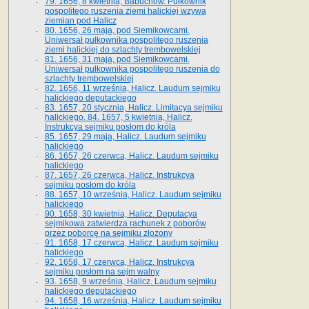
79. 1656, 8 kwietnia, Babuchów. Pułkownik
pospolitego ruszenia ziemi halickiej wzywa
ziemian pod Halicz
80. 1656, 26 maja, pod Siemikowcami.
Uniwersał pułkownika pospolitego ruszenia
ziemi halickiej do szlachty trembowelskiej
81. 1656, 31 maja, pod Siemikowcami.
Uniwersał pułkownika pospolitego ruszenia do
szlachty trembowelskiej
82. 1656, 11 września, Halicz. Laudum sejmiku
halickiego deputackiego
83. 1657, 20 stycznia, Halicz. Limitacya sejmiku
halickiego. 84. 1657, 5 kwietnia, Halicz.
Instrukcya sejmiku posłom do króla
85. 1657, 29 maja, Halicz. Laudum sejmiku
halickiego
86. 1657, 26 czerwca, Halicz. Laudum sejmiku
halickiego
87. 1657, 26 czerwca, Halicz. Instrukcya
sejmiku posłom do króla
88. 1657, 10 września, Halicz. Laudum sejmiku
halickiego
90. 1658, 30 kwietnia, Halicz. Deputacya
sejmikowa zatwierdza rachunek z poborów
przez poborcę na sejmiku złożony
91. 1658, 17 czerwca, Halicz. Laudum sejmiku
halickiego
92. 1658, 17 czerwca, Halicz. Instrukcya
sejmiku posłom na sejm walny
93. 1658, 9 września, Halicz. Laudum sejmiku
halickiego deputackiego
94. 1658, 16 września, Halicz. Laudum sejmiku