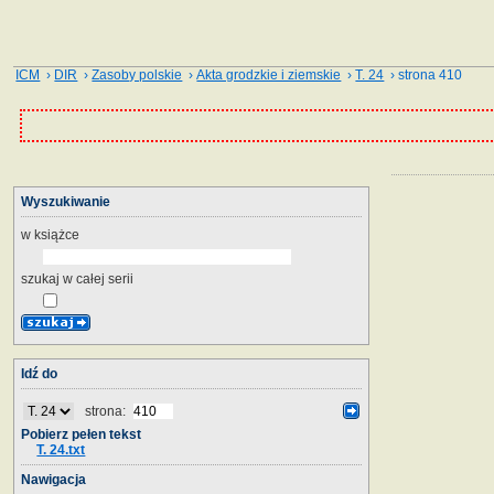
ICM
›
DIR
›
Zasoby polskie
›
Akta grodzkie i ziemskie
›
T. 24
› strona 410
Wyszukiwanie
w książce
szukaj w całej serii
Idź do
strona:
Pobierz pełen tekst
T. 24.txt
Nawigacja