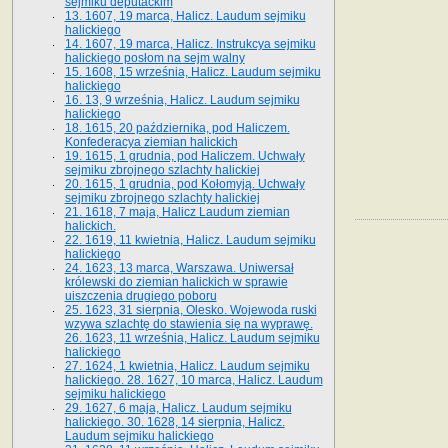
sejmiku deputackim
13. 1607, 19 marca, Halicz. Laudum sejmiku
halickiego
14. 1607, 19 marca, Halicz. Instrukcya sejmiku
halickiego posłom na sejm walny
15. 1608, 15 września, Halicz. Laudum sejmiku
halickiego
16. 13, 9 września, Halicz. Laudum sejmiku
halickiego
18. 1615, 20 października, pod Haliczem.
Konfederacya ziemian halickich
19. 1615, 1 grudnia, pod Haliczem. Uchwały
sejmiku zbrojnego szlachty halickiej
20. 1615, 1 grudnia, pod Kołomyją. Uchwały
sejmiku zbrojnego szlachty halickiej
21. 1618, 7 maja, Halicz Laudum ziemian
halickich.
22. 1619, 11 kwietnia, Halicz. Laudum sejmiku
halickiego
24. 1623, 13 marca, Warszawa. Uniwersał
królewski do ziemian halickich w sprawie
uiszczenia drugiego poboru
25. 1623, 31 sierpnia, Olesko. Wojewoda ruski
wzywa szlachtę do stawienia się na wyprawę.
26. 1623, 11 września, Halicz. Laudum sejmiku
halickiego
27. 1624, 1 kwietnia, Halicz. Laudum sejmiku
halickiego. 28. 1627, 10 marca, Halicz. Laudum
sejmiku halickiego
29. 1627, 6 maja, Halicz. Laudum sejmiku
halickiego. 30. 1628, 14 sierpnia, Halicz.
Laudum sejmiku halickiego