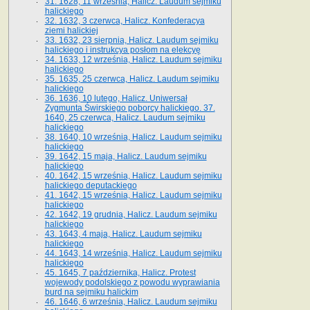
31. 1628, 11 września, Halicz. Laudum sejmiku
halickiego
32. 1632, 3 czerwca, Halicz. Konfederacya
ziemi halickiej
33. 1632, 23 sierpnia, Halicz. Laudum sejmiku
halickiego i instrukcya posłom na elekcyę
34. 1633, 12 września, Halicz. Laudum sejmiku
halickiego
35. 1635, 25 czerwca, Halicz. Laudum sejmiku
halickiego
36. 1636, 10 lutego, Halicz. Uniwersał
Zygmunta Świrskiego poborcy halickiego. 37.
1640, 25 czerwca, Halicz. Laudum sejmiku
halickiego
38. 1640, 10 września, Halicz. Laudum sejmiku
halickiego
39. 1642, 15 maja, Halicz. Laudum sejmiku
halickiego
40. 1642, 15 września, Halicz. Laudum sejmiku
halickiego deputackiego
41. 1642, 15 września, Halicz. Laudum sejmiku
halickiego
42. 1642, 19 grudnia, Halicz. Laudum sejmiku
halickiego
43. 1643, 4 maja, Halicz. Laudum sejmiku
halickiego
44. 1643, 14 września, Halicz. Laudum sejmiku
halickiego
45. 1645, 7 października, Halicz. Protest
wojewody podolskiego z powodu wyprawiania
burd na sejmiku halickim
46. 1646, 6 września, Halicz. Laudum sejmiku