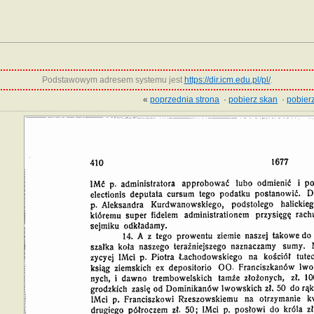
Podstawowym adresem systemu jest
https://dir.icm.edu.pl/pl/
.
«
poprzednia strona
·
pobierz skan
·
pobierz