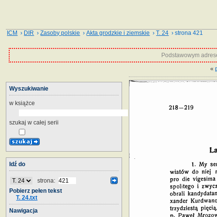
ICM
›
DIR
›
Zasoby polskie
›
Akta grodzkie i ziemskie
›
T. 24
› strona 421
Podstawowym adrese
«
Wyszukiwanie
w książce
szukaj w całej serii
Idź do
strona:
Pobierz pełen tekst
T. 24.txt
Nawigacja