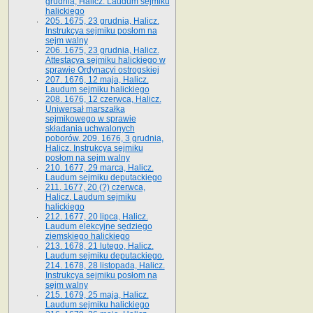
grudnia, Halicz. Laudum sejmiku
halickiego
205. 1675, 23 grudnia, Halicz.
Instrukcya sejmiku posłom na
sejm walny
206. 1675, 23 grudnia, Halicz.
Attestacya sejmiku halickiego w
sprawie Ordynacyi ostrogskiej
207. 1676, 12 maja, Halicz.
Laudum sejmiku halickiego
208. 1676, 12 czerwca, Halicz.
Uniwersał marszałka
sejmikowego w sprawie
składania uchwalonych
poborów. 209. 1676, 3 grudnia,
Halicz. Instrukcya sejmiku
posłom na sejm walny
210. 1677, 29 marca, Halicz.
Laudum sejmiku deputackiego
211. 1677, 20 (?) czerwca,
Halicz. Laudum sejmiku
halickiego
212. 1677, 20 lipca, Halicz.
Laudum elekcyjne sędziego
ziemskiego halickiego
213. 1678, 21 lutego, Halicz.
Laudum sejmiku deputackiego.
214. 1678, 28 listopada, Halicz.
Instrukcya sejmiku posłom na
sejm walny
215. 1679, 25 maja, Halicz.
Laudum sejmiku halickiego