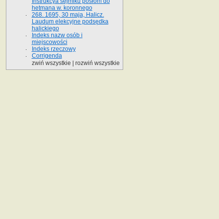
Instrukcya sejmiku posłom do
hetmana w. koronnego
268. 1695, 30 maja, Halicz.
Laudum elekcyjne podsędka
halickiego
Indeks nazw osób i
miejscowości
Indeks rzeczowy
Corrigenda
zwiń wszystkie
|
rozwiń wszystkie