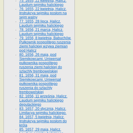
75. 1655, 22 kwietnia, Halicz.
Laudum sejmiku halickiego
76. 1655, 22 kwietnia, Halicz.
Instrukcya sejmiku posłom na
sejm walny
77. 1655, 28 lipca, Halicz.
Laudum sejmiku halickiego
78. 1656, 21 marca, Halicz.
Laudum sejmiku halickiego
79. 1656, 8 kwietnia, Babuchów.
Pułkownik pospolitego ruszenia
ziemi halickiej wzywa ziemian
pod Halicz
80. 1656, 26 maja, pod
Siemikowcami. Uniwersał
pułkownika pospolitego
ruszenia ziemi halickiej do
szlachty trembowelskiej
81. 1656, 31 maja, pod
Siemikowcami. Uniwersał
pułkownika pospolitego
ruszenia do szlachty
trembowelskiej
82. 1656, 11 września, Halicz.
Laudum sejmiku halickiego
deputackiego
83. 1657, 20 stycznia, Halicz.
Limitacya sejmiku halickiego.
84. 1657, 5 kwietnia, Halicz.
Instrukcya sejmiku posłom do
króla
85. 1657, 29 maja, Halicz.