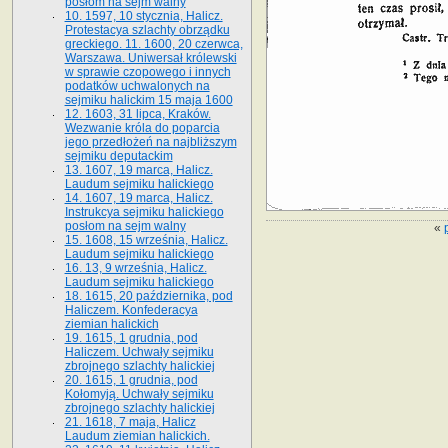
posłom na sejm walny
10. 1597, 10 stycznia, Halicz.
Protestacya szlachty obrządku
greckiego. 11. 1600, 20 czerwca,
Warszawa. Uniwersał królewski
w sprawie czopowego i innych
podatków uchwalonych na
sejmiku halickim 15 maja 1600
12. 1603, 31 lipca, Kraków.
Wezwanie króla do poparcia
jego przedłożeń na najbliższym
sejmiku deputackim
13. 1607, 19 marca, Halicz.
Laudum sejmiku halickiego
14. 1607, 19 marca, Halicz.
Instrukcya sejmiku halickiego
posłom na sejm walny
«
15. 1608, 15 września, Halicz.
Laudum sejmiku halickiego
16. 13, 9 września, Halicz.
Laudum sejmiku halickiego
18. 1615, 20 października, pod
Haliczem. Konfederacya
ziemian halickich
19. 1615, 1 grudnia, pod
Haliczem. Uchwały sejmiku
zbrojnego szlachty halickiej
20. 1615, 1 grudnia, pod
Kołomyją. Uchwały sejmiku
zbrojnego szlachty halickiej
21. 1618, 7 maja, Halicz
Laudum ziemian halickich.