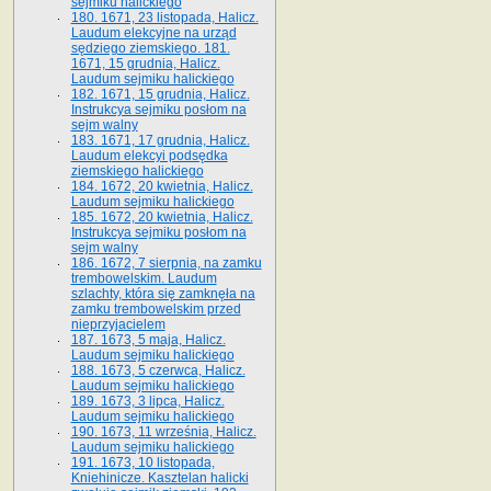
sejmiku halickiego
180. 1671, 23 listopada, Halicz.
Laudum elekcyjne na urząd
sędziego ziemskiego. 181.
1671, 15 grudnia, Halicz.
Laudum sejmiku halickiego
182. 1671, 15 grudnia, Halicz.
Instrukcya sejmiku posłom na
sejm walny
183. 1671, 17 grudnia, Halicz.
Laudum elekcyi podsędka
ziemskiego halickiego
184. 1672, 20 kwietnia, Halicz.
Laudum sejmiku halickiego
185. 1672, 20 kwietnia, Halicz.
Instrukcya sejmiku posłom na
sejm walny
186. 1672, 7 sierpnia, na zamku
trembowelskim. Laudum
szlachty, która się zamknęła na
zamku trembowelskim przed
nieprzyjacielem
187. 1673, 5 maja, Halicz.
Laudum sejmiku halickiego
188. 1673, 5 czerwca, Halicz.
Laudum sejmiku halickiego
189. 1673, 3 lipca, Halicz.
Laudum sejmiku halickiego
190. 1673, 11 września, Halicz.
Laudum sejmiku halickiego
191. 1673, 10 listopada,
Kniehinicze. Kasztelan halicki