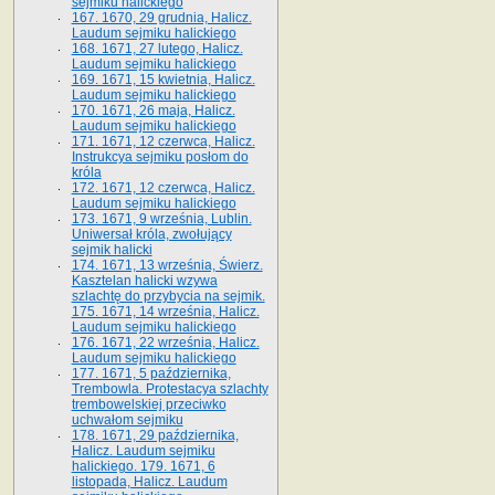
sejmiku halickiego
167. 1670, 29 grudnia, Halicz.
Laudum sejmiku halickiego
168. 1671, 27 lutego, Halicz.
Laudum sejmiku halickiego
169. 1671, 15 kwietnia, Halicz.
Laudum sejmiku halickiego
170. 1671, 26 maja, Halicz.
Laudum sejmiku halickiego
171. 1671, 12 czerwca, Halicz.
Instrukcya sejmiku posłom do
króla
172. 1671, 12 czerwca, Halicz.
Laudum sejmiku halickiego
173. 1671, 9 września, Lublin.
Uniwersał króla, zwołujący
sejmik halicki
174. 1671, 13 września, Świerz.
Kasztelan halicki wzywa
szlachtę do przybycia na sejmik.
175. 1671, 14 września, Halicz.
Laudum sejmiku halickiego
176. 1671, 22 września, Halicz.
Laudum sejmiku halickiego
177. 1671, 5 października,
Trembowla. Protestacya szlachty
trembowelskiej przeciwko
uchwałom sejmiku
178. 1671, 29 października,
Halicz. Laudum sejmiku
halickiego. 179. 1671, 6
listopada, Halicz. Laudum