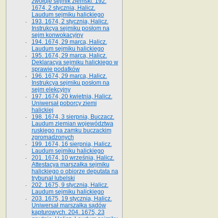
zwołuje sejmik ziemski. 192.
1674, 2 stycznia, Halicz.
Laudum sejmiku halickiego
193. 1674, 2 stycznia, Halicz.
Instrukcya sejmiku posłom na
sejm konwokacyjny
194. 1674, 29 marca, Halicz.
Laudum sejmiku halickiego
195. 1674, 29 marca, Halicz.
Deklaracya sejmiku halickiego w
sprawie podatków
196. 1674, 29 marca, Halicz.
Instrukcya sejmiku posłom na
sejm elekcyjny
197. 1674, 20 kwietnia, Halicz.
Uniwersał poborcy ziemi
halickiej
198. 1674, 3 sierpnia, Buczacz.
Laudum ziemian województwa
ruskiego na zamku buczackim
zgromadzonych
199. 1674, 16 sierpnia, Halicz.
Laudum sejmiku halickiego
201. 1674, 10 września, Halicz.
Attestacya marszałka sejmiku
halickiego o obiorze deputata na
trybunał lubelski
202. 1675, 9 stycznia, Halicz.
Laudum sejmiku halickiego
203. 1675, 19 stycznia, Halicz.
Uniwersał marszałka sądów
kapturowych. 204. 1675, 23