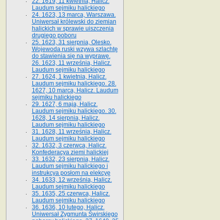
22. 1619, 11 kwietnia, Halicz.
Laudum sejmiku halickiego
24. 1623, 13 marca, Warszawa.
Uniwersał królewski do ziemian
halickich w sprawie uiszczenia
drugiego poboru
25. 1623, 31 sierpnia, Olesko.
Wojewoda ruski wzywa szlachtę
do stawienia się na wyprawę.
26. 1623, 11 września, Halicz.
Laudum sejmiku halickiego
27. 1624, 1 kwietnia, Halicz.
Laudum sejmiku halickiego. 28.
1627, 10 marca, Halicz. Laudum
sejmiku halickiego
29. 1627, 6 maja, Halicz.
Laudum sejmiku halickiego. 30.
1628, 14 sierpnia, Halicz.
Laudum sejmiku halickiego
31. 1628, 11 września, Halicz.
Laudum sejmiku halickiego
32. 1632, 3 czerwca, Halicz.
Konfederacya ziemi halickiej
33. 1632, 23 sierpnia, Halicz.
Laudum sejmiku halickiego i
instrukcya posłom na elekcyę
34. 1633, 12 września, Halicz.
Laudum sejmiku halickiego
35. 1635, 25 czerwca, Halicz.
Laudum sejmiku halickiego
36. 1636, 10 lutego, Halicz.
Uniwersał Zygmunta Świrskiego