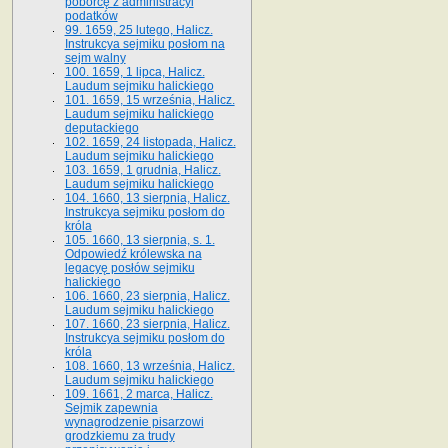
poborcę z administracyi
podatków
99. 1659, 25 lutego, Halicz.
Instrukcya sejmiku posłom na
sejm walny
100. 1659, 1 lipca, Halicz.
Laudum sejmiku halickiego
101. 1659, 15 września, Halicz.
Laudum sejmiku halickiego
deputackiego
102. 1659, 24 listopada, Halicz.
Laudum sejmiku halickiego
103. 1659, 1 grudnia, Halicz.
Laudum sejmiku halickiego
104. 1660, 13 sierpnia, Halicz.
Instrukcya sejmiku posłom do
króla
105. 1660, 13 sierpnia, s. 1.
Odpowiedź królewska na
legacyę posłów sejmiku
halickiego
106. 1660, 23 sierpnia, Halicz.
Laudum sejmiku halickiego
107. 1660, 23 sierpnia, Halicz.
Instrukcya sejmiku posłom do
króla
108. 1660, 13 września, Halicz.
Laudum sejmiku halickiego
109. 1661, 2 marca, Halicz.
Sejmik zapewnia
wynagrodzenie pisarzowi
grodzkiemu za trudy