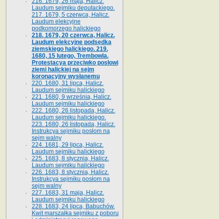
216. 1679, 26 maja, Halicz.
Laudum sejmiku deputackiego.
217. 1679, 5 czerwca, Halicz.
Laudum elekcyjne
podkomorzego halickiego
218. 1679, 20 czerwca, Halicz.
Laudum elekcyjne podsędka
ziemskiego halickiego. 219.
1680, 15 lutego, Trembowla.
Protestacya przeciwko posłowi
ziemi halickiej na sejm
koronacyjny wysłanemu
220. 1680, 31 lipca, Halicz.
Laudum sejmiku halickiego
221. 1680, 9 września, Halicz.
Laudum sejmiku halickiego
222. 1680, 26 listopada, Halicz.
Laudum sejmiku halickiego.
223. 1680, 26 listopada, Halicz.
Instrukcya sejmiku posłom na
sejm walny
224. 1681, 29 lipca, Halicz.
Laudum sejmiku halickiego
225. 1683, 8 stycznia, Halicz.
Laudum sejmiku halickiego
226. 1683, 8 stycznia, Halicz.
Instrukcya sejmiku posłom na
sejm walny
227. 1683, 31 maja, Halicz.
Laudum sejmiku halickiego
228. 1683, 24 lipca, Babuchów.
Kwit marszałka sejmiku z poboru