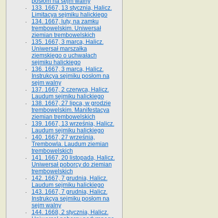
posłom na sejm walny
133. 1667, 13 stycznia, Halicz.
Limitacya sejmiku halickiego
134. 1667, luty, na zamku
trembowelskim. Uniwersał
ziemian trembowelskich
135. 1667, 3 marca, Halicz.
Uniwersał marszałka
ziemskiego o uchwałach
sejmiku halickiego
136. 1667, 3 marca, Halicz.
Instrukcya sejmiku posłom na
sejm walny
137. 1667, 2 czerwca, Halicz.
Laudum sejmiku halickiego
138. 1667, 27 lipca, w grodzie
trembowelskim. Manifestacya
ziemian trembowelskich
139. 1667, 13 września, Halicz.
Laudum sejmiku halickiego
140. 1667, 27 września,
Trembowla. Laudum ziemian
trembowelskich
141. 1667, 20 listopada, Halicz.
Uniwersał poborcy do ziemian
trembowelskich
142. 1667, 7 grudnia, Halicz.
Laudum sejmiku halickiego
143. 1667, 7 grudnia, Halicz.
Instrukcya sejmiku posłom na
sejm walny
144. 1668, 2 stycznia, Halicz.