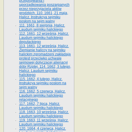
przepisywania i
uporządkowania poszarpanych
przez nieprzyjaciela aktów
grodzkich. 110. 1661, 21 maja,
Halicz. Instrukcya sejmiku
posłom na sejm walny
111. 1661, 8 sierpnia, Halicz.
Laudum sejmiku halickiego
112. 1661, 12 września, Halicz.
Laudum sejmiku halickiego
deputackiego
113. 1661, 12 września, Halicz.
Ziemianie haliccy na sejmiku
halickim zgromadzeni zakładają
protest przeciwko uchwale
sejmowej dotyczącej alienacyi
dóbr Rzptej. 114. 1662, 3 lutego,
Halicz. Laudum sejmiku
halickiego
115. 1662, 4 lutego, Halicz.
Instrukcya sejmiku posłom na
sejm walny
116. 1662, 5 czerwca, Halicz.
Laudum sejmiku halickiego
relacyjnego
117. 1662, 7 lipca, Halicz.
Laudum sejmiku halickiego
118. 1663, 10 września, Halicz.
Laudum sejmiku halickiego
119. 1663, 11 września, Halicz.
Laudum sejmiku halickiego
120. 1664, 4 czerwca, Halicz.