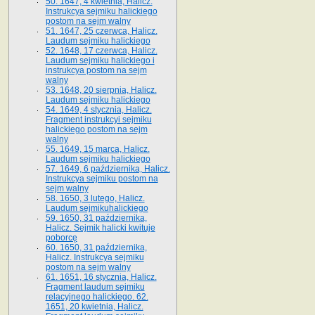
50. 1647, 4 kwietnia, Halicz.
Instrukcya sejmiku halickiego
postom na sejm walny
51. 1647, 25 czerwca, Halicz.
Laudum sejmiku halickiego
52. 1648, 17 czerwca, Halicz.
Laudum sejmiku halickiego i
instrukcya postom na sejm
walny
53. 1648, 20 sierpnia, Halicz.
Laudum sejmiku halickiego
54. 1649, 4 stycznia, Halicz.
Fragment instrukcyi sejmiku
halickiego postom na sejm
walny
55. 1649, 15 marca, Halicz.
Laudum sejmiku halickiego
57. 1649, 6 października, Halicz.
Instrukcya sejmiku postom na
sejm walny
58. 1650, 3 lutego, Halicz.
Laudum sejmikuhalickiego
59. 1650, 31 października,
Halicz. Sejmik halicki kwituje
poborcę
60. 1650, 31 października,
Halicz. Instrukcya sejmiku
postom na sejm walny
61. 1651, 16 stycznia, Halicz.
Fragment laudum sejmiku
relacyjnego halickiego. 62.
1651, 20 kwietnia, Halicz.