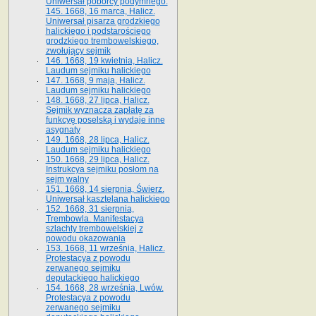
Uniwersał poborcy podymnego.
145. 1668, 16 marca, Halicz.
Uniwersał pisarza grodzkiego
halickiego i podstarościego
grodzkiego trembowelskiego,
zwołujący sejmik
146. 1668, 19 kwietnia, Halicz.
Laudum sejmiku halickiego
147. 1668, 9 maja, Halicz.
Laudum sejmiku halickiego
148. 1668, 27 lipca, Halicz.
Sejmik wyznacza zapłatę za
funkcyę poselską i wydaje inne
asygnaty
149. 1668, 28 lipca, Halicz.
Laudum sejmiku halickiego
150. 1668, 29 lipca, Halicz.
Instrukcya sejmiku posłom na
sejm walny
151. 1668, 14 sierpnia, Świerz.
Uniwersał kasztelana halickiego
152. 1668, 31 sierpnia,
Trembowla. Manifestacya
szlachty trembowelskiej z
powodu okazowania
153. 1668, 11 września, Halicz.
Protestacya z powodu
zerwanego sejmiku
deputackiego halickiego
154. 1668, 28 września, Lwów.
Protestacya z powodu
zerwanego sejmiku