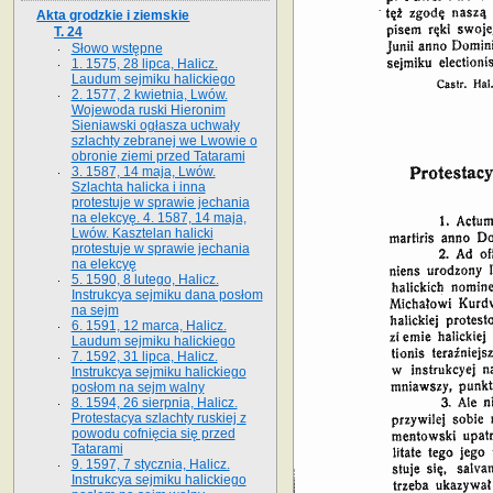
Akta grodzkie i ziemskie
T. 24
Słowo wstępne
1. 1575, 28 lipca, Halicz.
Laudum sejmiku halickiego
2. 1577, 2 kwietnia, Lwów.
Wojewoda ruski Hieronim
Sieniawski ogłasza uchwały
szlachty zebranej we Lwowie o
obronie ziemi przed Tatarami
3. 1587, 14 maja, Lwów.
Szlachta halicka i inna
protestuje w sprawie jechania
na elekcyę. 4. 1587, 14 maja,
Lwów. Kasztelan halicki
protestuje w sprawie jechania
na elekcyę
5. 1590, 8 lutego, Halicz.
Instrukcya sejmiku dana posłom
na sejm
6. 1591, 12 marca, Halicz.
Laudum sejmiku halickiego
7. 1592, 31 lipca, Halicz.
Instrukcya sejmiku halickiego
posłom na sejm walny
8. 1594, 26 sierpnia, Halicz.
Protestacya szlachty ruskiej z
powodu cofnięcia się przed
Tatarami
9. 1597, 7 stycznia, Halicz.
Instrukcya sejmiku halickiego