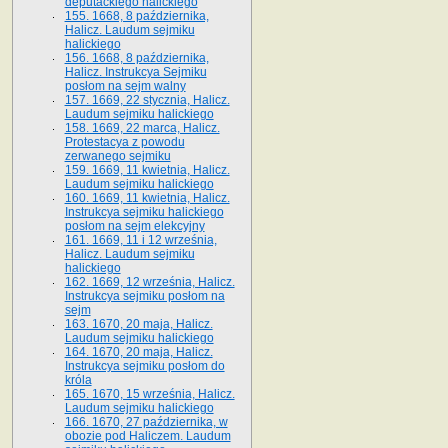
deputackiego halickiego
155. 1668, 8 października,
Halicz. Laudum sejmiku
halickiego
156. 1668, 8 października,
Halicz. Instrukcya Sejmiku
posłom na sejm walny
157. 1669, 22 stycznia, Halicz.
Laudum sejmiku halickiego
158. 1669, 22 marca, Halicz.
Protestacya z powodu
zerwanego sejmiku
159. 1669, 11 kwietnia, Halicz.
Laudum sejmiku halickiego
160. 1669, 11 kwietnia, Halicz.
Instrukcya sejmiku halickiego
posłom na sejm elekcyjny
161. 1669, 11 i 12 września,
Halicz. Laudum sejmiku
halickiego
162. 1669, 12 września, Halicz.
Instrukcya sejmiku posłom na
sejm
163. 1670, 20 maja, Halicz.
Laudum sejmiku halickiego
164. 1670, 20 maja, Halicz.
Instrukcya sejmiku posłom do
króla
165. 1670, 15 września, Halicz.
Laudum sejmiku halickiego
166. 1670, 27 października, w
obozie pod Haliczem. Laudum