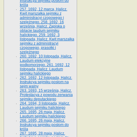
Instrukcya sejmiku posłom do
króla
257. 1692, 12 marca, Halicz.
Kwit marszałka sejmiku z
administracyi czopowego i
szelężnego. 258. 1692, 16
września, Halicz. Zapiska o
oblacie laudum sejmiku
halickiego. 259. 1692, 3
listopada, Halicz. Kwit marszałka
sejmiku z administracyi
czopowego, prasołki i
szelężnego
260. 1692, 10 listopada, Halicz.
Laudum elekcyjne
podkomorzego. 261. 1692, 12
listopada, Halicz. Laudum
sejmiku halickiego
262. 1692, 12 listopada, Halicz.
Instrukcya sejmiku posłom na
sejm walny
263. 1693, 15 września, Halicz.
Protestacya z powodu zerwania
sejmiku deputackiego
264. 1694, 3 listopada, Halicz.
Laudum sejmiku halickiego
265. 1695, 26 maja, Halicz.
Laudum sejmiku halickiego
266. 1695, 26 maja, Halicz.
Instrukcya sejmiku posłom do
króla
267. 1695, 28 maja, Halicz.