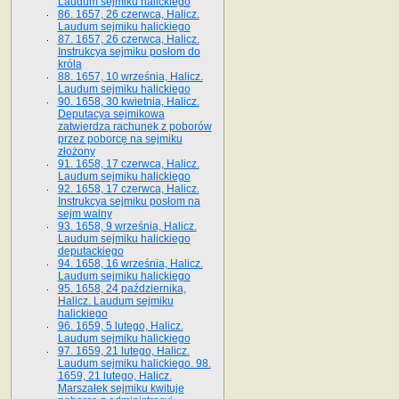
Laudum sejmiku halickiego
86. 1657, 26 czerwca, Halicz.
Laudum sejmiku halickiego
87. 1657, 26 czerwca, Halicz.
Instrukcya sejmiku posłom do
króla
88. 1657, 10 września, Halicz.
Laudum sejmiku halickiego
90. 1658, 30 kwietnia, Halicz.
Deputacya sejmikowa
zatwierdza rachunek z poborów
przez poborcę na sejmiku
złożony
91. 1658, 17 czerwca, Halicz.
Laudum sejmiku halickiego
92. 1658, 17 czerwca, Halicz.
Instrukcya sejmiku posłom na
sejm walny
93. 1658, 9 września, Halicz.
Laudum sejmiku halickiego
deputackiego
94. 1658, 16 września, Halicz.
Laudum sejmiku halickiego
95. 1658, 24 października,
Halicz. Laudum sejmiku
halickiego
96. 1659, 5 lutego, Halicz.
Laudum sejmiku halickiego
97. 1659, 21 lutego, Halicz.
Laudum sejmiku halickiego. 98.
1659, 21 lutego, Halicz.
Marszałek sejmiku kwituje