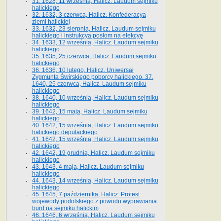
31. 1628, 11 września, Halicz. Laudum sejmiku
halickiego
32. 1632, 3 czerwca, Halicz. Konfederacya
ziemi halickiej
33. 1632, 23 sierpnia, Halicz. Laudum sejmiku
halickiego i instrukcya posłom na elekcyę
34. 1633, 12 września, Halicz. Laudum sejmiku
halickiego
35. 1635, 25 czerwca, Halicz. Laudum sejmiku
halickiego
36. 1636, 10 lutego, Halicz. Uniwersał
Zygmunta Świrskiego poborcy halickiego. 37.
1640, 25 czerwca, Halicz. Laudum sejmiku
halickiego
38. 1640, 10 września, Halicz. Laudum sejmiku
halickiego
39. 1642, 15 maja, Halicz. Laudum sejmiku
halickiego
40. 1642, 15 września, Halicz. Laudum sejmiku
halickiego deputackiego
41. 1642, 15 września, Halicz. Laudum sejmiku
halickiego
42. 1642, 19 grudnia, Halicz. Laudum sejmiku
halickiego
43. 1643, 4 maja, Halicz. Laudum sejmiku
halickiego
44. 1643, 14 września, Halicz. Laudum sejmiku
halickiego
45. 1645, 7 października, Halicz. Protest
wojewody podolskiego z powodu wyprawiania
burd na sejmiku halickim
46. 1646, 6 września, Halicz. Laudum sejmiku