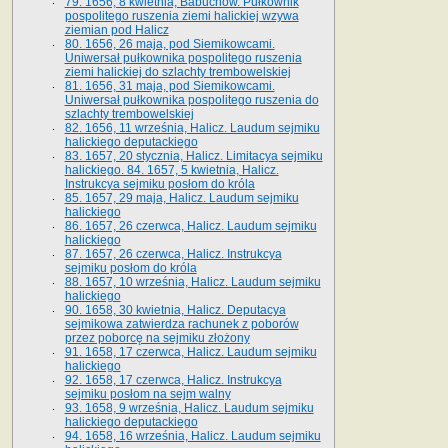
79. 1656, 8 kwietnia, Babuchów. Pułkownik
pospolitego ruszenia ziemi halickiej wzywa
ziemian pod Halicz
80. 1656, 26 maja, pod Siemikowcami.
Uniwersał pułkownika pospolitego ruszenia
ziemi halickiej do szlachty trembowelskiej
81. 1656, 31 maja, pod Siemikowcami.
Uniwersał pułkownika pospolitego ruszenia do
szlachty trembowelskiej
82. 1656, 11 września, Halicz. Laudum sejmiku
halickiego deputackiego
83. 1657, 20 stycznia, Halicz. Limitacya sejmiku
halickiego. 84. 1657, 5 kwietnia, Halicz.
Instrukcya sejmiku posłom do króla
85. 1657, 29 maja, Halicz. Laudum sejmiku
halickiego
86. 1657, 26 czerwca, Halicz. Laudum sejmiku
halickiego
87. 1657, 26 czerwca, Halicz. Instrukcya
sejmiku posłom do króla
88. 1657, 10 września, Halicz. Laudum sejmiku
halickiego
90. 1658, 30 kwietnia, Halicz. Deputacya
sejmikowa zatwierdza rachunek z poborów
przez poborcę na sejmiku złożony
91. 1658, 17 czerwca, Halicz. Laudum sejmiku
halickiego
92. 1658, 17 czerwca, Halicz. Instrukcya
sejmiku posłom na sejm walny
93. 1658, 9 września, Halicz. Laudum sejmiku
halickiego deputackiego
94. 1658, 16 września, Halicz. Laudum sejmiku