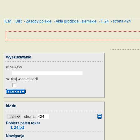
ICM
›
DIR
›
Zasoby polskie
›
Akta grodzkie i ziemskie
›
T. 24
› strona 424
Wyszukiwanie
w książce
szukaj w całej serii
Idź do
strona:
Pobierz pełen tekst
T. 24.txt
Nawigacja