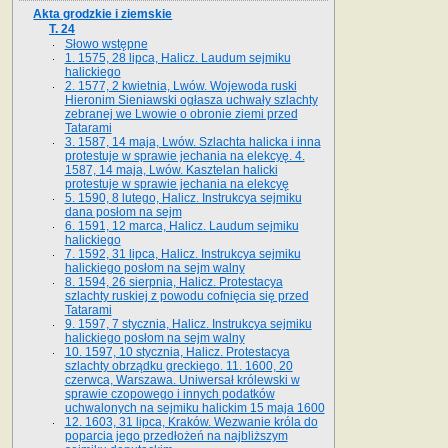
Akta grodzkie i ziemskie
T. 24
Słowo wstępne
1. 1575, 28 lipca, Halicz. Laudum sejmiku
halickiego
2. 1577, 2 kwietnia, Lwów. Wojewoda ruski
Hieronim Sieniawski ogłasza uchwały szlachty
zebranej we Lwowie o obronie ziemi przed
Tatarami
3. 1587, 14 maja, Lwów. Szlachta halicka i inna
protestuje w sprawie jechania na elekcyę. 4.
1587, 14 maja, Lwów. Kasztelan halicki
protestuje w sprawie jechania na elekcyę
5. 1590, 8 lutego, Halicz. Instrukcya sejmiku
dana posłom na sejm
6. 1591, 12 marca, Halicz. Laudum sejmiku
halickiego
7. 1592, 31 lipca, Halicz. Instrukcya sejmiku
halickiego posłom na sejm walny
8. 1594, 26 sierpnia, Halicz. Protestacya
szlachty ruskiej z powodu cofnięcia się przed
Tatarami
9. 1597, 7 stycznia, Halicz. Instrukcya sejmiku
halickiego posłom na sejm walny
10. 1597, 10 stycznia, Halicz. Protestacya
szlachty obrządku greckiego. 11. 1600, 20
czerwca, Warszawa. Uniwersał królewski w
sprawie czopowego i innych podatków
uchwalonych na sejmiku halickim 15 maja 1600
12. 1603, 31 lipca, Kraków. Wezwanie króla do
poparcia jego przedłożeń na najbliższym