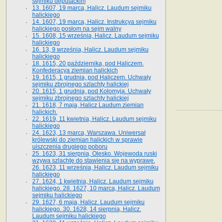
sejmiku deputackim
13. 1607, 19 marca, Halicz. Laudum sejmiku
halickiego
14. 1607, 19 marca, Halicz. Instrukcya sejmiku
halickiego posłom na sejm walny
15. 1608, 15 września, Halicz. Laudum sejmiku
halickiego
16. 13, 9 września, Halicz. Laudum sejmiku
halickiego
18. 1615, 20 października, pod Haliczem.
Konfederacya ziemian halickich
19. 1615, 1 grudnia, pod Haliczem. Uchwały
sejmiku zbrojnego szlachty halickiej
20. 1615, 1 grudnia, pod Kołomyją. Uchwały
sejmiku zbrojnego szlachty halickiej
21. 1618, 7 maja, Halicz Laudum ziemian
halickich.
22. 1619, 11 kwietnia, Halicz. Laudum sejmiku
halickiego
24. 1623, 13 marca, Warszawa. Uniwersał
królewski do ziemian halickich w sprawie
uiszczenia drugiego poboru
25. 1623, 31 sierpnia, Olesko. Wojewoda ruski
wzywa szlachtę do stawienia się na wyprawę.
26. 1623, 11 września, Halicz. Laudum sejmiku
halickiego
27. 1624, 1 kwietnia, Halicz. Laudum sejmiku
halickiego. 28. 1627, 10 marca, Halicz. Laudum
sejmiku halickiego
29. 1627, 6 maja, Halicz. Laudum sejmiku
halickiego. 30. 1628, 14 sierpnia, Halicz.
Laudum sejmiku halickiego