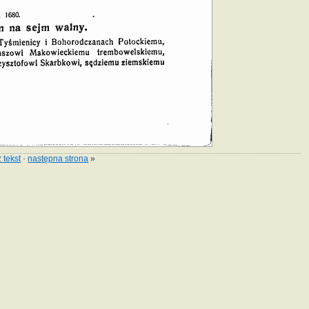
 tekst
·
następna strona
»