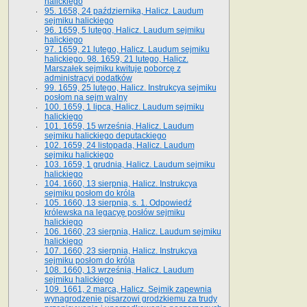
halickiego
95. 1658, 24 października, Halicz. Laudum
sejmiku halickiego
96. 1659, 5 lutego, Halicz. Laudum sejmiku
halickiego
97. 1659, 21 lutego, Halicz. Laudum sejmiku
halickiego. 98. 1659, 21 lutego, Halicz.
Marszałek sejmiku kwituje poborcę z
administracyi podatków
99. 1659, 25 lutego, Halicz. Instrukcya sejmiku
posłom na sejm walny
100. 1659, 1 lipca, Halicz. Laudum sejmiku
halickiego
101. 1659, 15 września, Halicz. Laudum
sejmiku halickiego deputackiego
102. 1659, 24 listopada, Halicz. Laudum
sejmiku halickiego
103. 1659, 1 grudnia, Halicz. Laudum sejmiku
halickiego
104. 1660, 13 sierpnia, Halicz. Instrukcya
sejmiku posłom do króla
105. 1660, 13 sierpnia, s. 1. Odpowiedź
królewska na legacyę posłów sejmiku
halickiego
106. 1660, 23 sierpnia, Halicz. Laudum sejmiku
halickiego
107. 1660, 23 sierpnia, Halicz. Instrukcya
sejmiku posłom do króla
108. 1660, 13 września, Halicz. Laudum
sejmiku halickiego
109. 1661, 2 marca, Halicz. Sejmik zapewnia
wynagrodzenie pisarzowi grodzkiemu za trudy