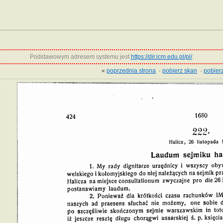
Podstawowym adresem systemu jest
https://dir.icm.edu.pl/pl/
.
«
poprzednia strona
·
pobierz skan
·
pobierz