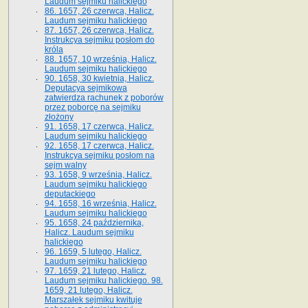
Laudum sejmiku halickiego
86. 1657, 26 czerwca, Halicz.
Laudum sejmiku halickiego
87. 1657, 26 czerwca, Halicz.
Instrukcya sejmiku posłom do
króla
88. 1657, 10 września, Halicz.
Laudum sejmiku halickiego
90. 1658, 30 kwietnia, Halicz.
Deputacya sejmikowa
zatwierdza rachunek z poborów
przez poborcę na sejmiku
złożony
91. 1658, 17 czerwca, Halicz.
Laudum sejmiku halickiego
92. 1658, 17 czerwca, Halicz.
Instrukcya sejmiku posłom na
sejm walny
93. 1658, 9 września, Halicz.
Laudum sejmiku halickiego
deputackiego
94. 1658, 16 września, Halicz.
Laudum sejmiku halickiego
95. 1658, 24 października,
Halicz. Laudum sejmiku
halickiego
96. 1659, 5 lutego, Halicz.
Laudum sejmiku halickiego
97. 1659, 21 lutego, Halicz.
Laudum sejmiku halickiego. 98.
1659, 21 lutego, Halicz.
Marszałek sejmiku kwituje