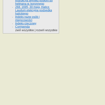
Instrukcya sejmiku posłom do
hetmana w. koronnego
268. 1695, 30 maja, Halicz.
Laudum elekcyjne podsędka
halickiego
Indeks nazw osób i
miejscowości
Indeks rzeczowy
Corrigenda
zwiń wszystkie
|
rozwiń wszystkie