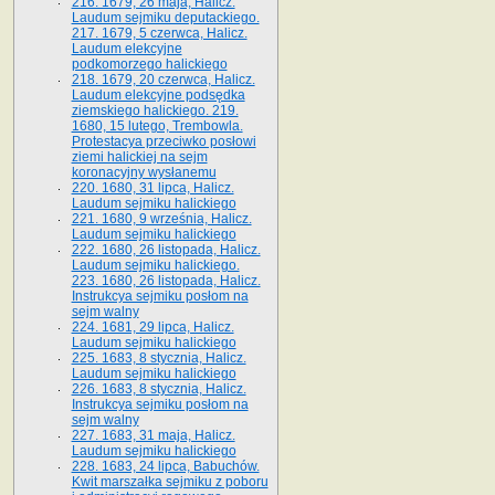
216. 1679, 26 maja, Halicz.
Laudum sejmiku deputackiego.
217. 1679, 5 czerwca, Halicz.
Laudum elekcyjne
podkomorzego halickiego
218. 1679, 20 czerwca, Halicz.
Laudum elekcyjne podsędka
ziemskiego halickiego. 219.
1680, 15 lutego, Trembowla.
Protestacya przeciwko posłowi
ziemi halickiej na sejm
koronacyjny wysłanemu
220. 1680, 31 lipca, Halicz.
Laudum sejmiku halickiego
221. 1680, 9 września, Halicz.
Laudum sejmiku halickiego
222. 1680, 26 listopada, Halicz.
Laudum sejmiku halickiego.
223. 1680, 26 listopada, Halicz.
Instrukcya sejmiku posłom na
sejm walny
224. 1681, 29 lipca, Halicz.
Laudum sejmiku halickiego
225. 1683, 8 stycznia, Halicz.
Laudum sejmiku halickiego
226. 1683, 8 stycznia, Halicz.
Instrukcya sejmiku posłom na
sejm walny
227. 1683, 31 maja, Halicz.
Laudum sejmiku halickiego
228. 1683, 24 lipca, Babuchów.
Kwit marszałka sejmiku z poboru