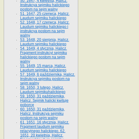
50. 1647, 4 kwietnia, Halicz.
Instrukcya sejmiku halickiego
postom na sejm walny
51. 1647, 25 czerwca, Halicz.
Laudum sejmiku halickiego
52. 1648, 17 czerwca, Halicz.
Laudum sejmiku halickiego i
instrukcya postom na sejm
walny
53. 1648, 20 sierpnia, Halicz.
Laudum sejmiku halickiego
54. 1649, 4 stycznia, Halicz.
Fragment instrukcyi sejmiku
halickiego postom na sejm
walny
55. 1649, 15 marca, Halicz.
Laudum sejmiku halickiego
57. 1649, 6 października, Halicz.
Instrukcya sejmiku postom na
sejm walny
58. 1650, 3 lutego, Halicz.
Laudum sejmikuhalickiego
59. 1650, 31 października,
Halicz. Sejmik halicki kwituje
poborcę
60. 1650, 31 października,
Halicz. Instrukcya sejmiku
postom na sejm walny
61. 1651, 16 stycznia, Halicz.
Fragment laudum sejmiku
relacyjnego halickiego. 62.
1651, 20 kwietnia, Halicz.