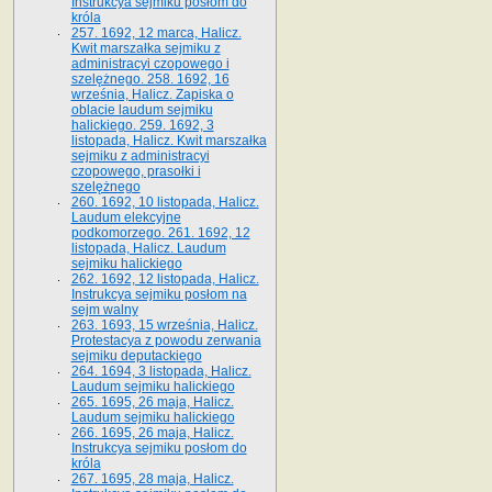
Instrukcya sejmiku posłom do
króla
257. 1692, 12 marca, Halicz.
Kwit marszałka sejmiku z
administracyi czopowego i
szelężnego. 258. 1692, 16
września, Halicz. Zapiska o
oblacie laudum sejmiku
halickiego. 259. 1692, 3
listopada, Halicz. Kwit marszałka
sejmiku z administracyi
czopowego, prasołki i
szelężnego
260. 1692, 10 listopada, Halicz.
Laudum elekcyjne
podkomorzego. 261. 1692, 12
listopada, Halicz. Laudum
sejmiku halickiego
262. 1692, 12 listopada, Halicz.
Instrukcya sejmiku posłom na
sejm walny
263. 1693, 15 września, Halicz.
Protestacya z powodu zerwania
sejmiku deputackiego
264. 1694, 3 listopada, Halicz.
Laudum sejmiku halickiego
265. 1695, 26 maja, Halicz.
Laudum sejmiku halickiego
266. 1695, 26 maja, Halicz.
Instrukcya sejmiku posłom do
króla
267. 1695, 28 maja, Halicz.