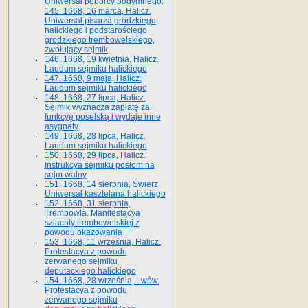
Uniwersał poborcy podymnego.
145. 1668, 16 marca, Halicz.
Uniwersał pisarza grodzkiego
halickiego i podstarościego
grodzkiego trembowelskiego,
zwołujący sejmik
146. 1668, 19 kwietnia, Halicz.
Laudum sejmiku halickiego
147. 1668, 9 maja, Halicz.
Laudum sejmiku halickiego
148. 1668, 27 lipca, Halicz.
Sejmik wyznacza zapłatę za
funkcyę poselską i wydaje inne
asygnaty
149. 1668, 28 lipca, Halicz.
Laudum sejmiku halickiego
150. 1668, 29 lipca, Halicz.
Instrukcya sejmiku posłom na
sejm walny
151. 1668, 14 sierpnia, Świerz.
Uniwersał kasztelana halickiego
152. 1668, 31 sierpnia,
Trembowla. Manifestacya
szlachty trembowelskiej z
powodu okazowania
153. 1668, 11 września, Halicz.
Protestacya z powodu
zerwanego sejmiku
deputackiego halickiego
154. 1668, 28 września, Lwów.
Protestacya z powodu
zerwanego sejmiku