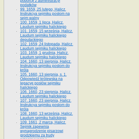
poborcę z administracyi
podatków
99. 1659, 25 lutego, Halicz.
Instrukcya sejmiku posłom na
sejm walny
100. 1659, 1 lipca, Halicz.
Laudum sejmiku halickiego
101. 1659, 15 września, Halicz.
Laudum sejmiku halickiego
deputackiego
102. 1659, 24 listopada, Halicz.
Laudum sejmiku halickiego
103. 1659, 1 grudnia, Halicz.
Laudum sejmiku halickiego
104. 1660, 13 sierpnia, Halicz.
Instrukcya sejmiku posłom do
króla
105. 1660, 13 sierpnia, s. 1.
Odpowiedź królewska na
legacyę posłów sejmiku
halickiego
106. 1660, 23 sierpnia, Halicz.
Laudum sejmiku halickiego
107. 1660, 23 sierpnia, Halicz.
Instrukcya sejmiku posłom do
króla
108. 1660, 13 września, Halicz.
Laudum sejmiku halickiego
109. 1661, 2 marca, Halicz.
Sejmik zapewnia
wynagrodzenie pisarzowi
grodzkiemu za trudy