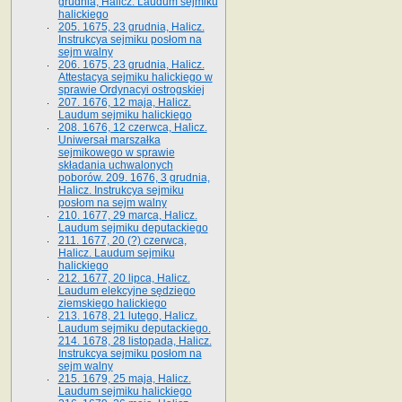
grudnia, Halicz. Laudum sejmiku
halickiego
205. 1675, 23 grudnia, Halicz.
Instrukcya sejmiku posłom na
sejm walny
206. 1675, 23 grudnia, Halicz.
Attestacya sejmiku halickiego w
sprawie Ordynacyi ostrogskiej
207. 1676, 12 maja, Halicz.
Laudum sejmiku halickiego
208. 1676, 12 czerwca, Halicz.
Uniwersał marszałka
sejmikowego w sprawie
składania uchwalonych
poborów. 209. 1676, 3 grudnia,
Halicz. Instrukcya sejmiku
posłom na sejm walny
210. 1677, 29 marca, Halicz.
Laudum sejmiku deputackiego
211. 1677, 20 (?) czerwca,
Halicz. Laudum sejmiku
halickiego
212. 1677, 20 lipca, Halicz.
Laudum elekcyjne sędziego
ziemskiego halickiego
213. 1678, 21 lutego, Halicz.
Laudum sejmiku deputackiego.
214. 1678, 28 listopada, Halicz.
Instrukcya sejmiku posłom na
sejm walny
215. 1679, 25 maja, Halicz.
Laudum sejmiku halickiego