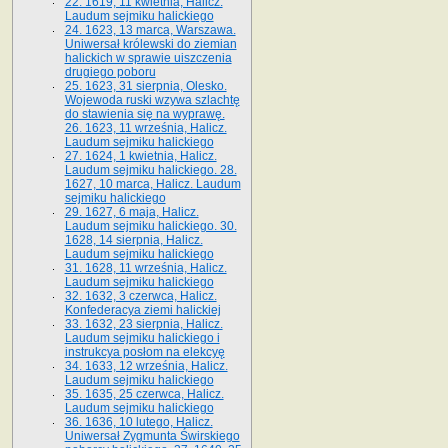
22. 1619, 11 kwietnia, Halicz.
Laudum sejmiku halickiego
24. 1623, 13 marca, Warszawa.
Uniwersał królewski do ziemian
halickich w sprawie uiszczenia
drugiego poboru
25. 1623, 31 sierpnia, Olesko.
Wojewoda ruski wzywa szlachtę
do stawienia się na wyprawę.
26. 1623, 11 września, Halicz.
Laudum sejmiku halickiego
27. 1624, 1 kwietnia, Halicz.
Laudum sejmiku halickiego. 28.
1627, 10 marca, Halicz. Laudum
sejmiku halickiego
29. 1627, 6 maja, Halicz.
Laudum sejmiku halickiego. 30.
1628, 14 sierpnia, Halicz.
Laudum sejmiku halickiego
31. 1628, 11 września, Halicz.
Laudum sejmiku halickiego
32. 1632, 3 czerwca, Halicz.
Konfederacya ziemi halickiej
33. 1632, 23 sierpnia, Halicz.
Laudum sejmiku halickiego i
instrukcya posłom na elekcyę
34. 1633, 12 września, Halicz.
Laudum sejmiku halickiego
35. 1635, 25 czerwca, Halicz.
Laudum sejmiku halickiego
36. 1636, 10 lutego, Halicz.
Uniwersał Zygmunta Świrskiego