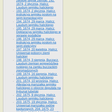
zwołuje sejmik ziemski. 192.
1674, 2 stycznia, Halicz.
Laudum sejmiku halickiego
193. 1674, 2 stycznia, Halicz.
Instrukcya sejmiku posłom na
sejm konwokacyjny
194. 1674, 29 marca, Halicz.
Laudum sejmiku halickiego
195. 1674, 29 marca, Halicz.
Deklaracya sejmiku halickiego w
sprawie podatków
196. 1674, 29 marca, Halicz.
Instrukcya sejmiku posłom na
sejm elekcyjny
197. 1674, 20 kwietnia, Halicz.
Uniwersał poborcy ziemi
halickiej
198. 1674, 3 sierpnia, Buczacz.
Laudum ziemian województwa
ruskiego na zamku buczackim
zgromadzonych
199. 1674, 16 sierpnia, Halicz.
Laudum sejmiku halickiego
201. 1674, 10 września, Halicz.
Attestacya marszałka sejmiku
halickiego o obiorze deputata na
trybunał lubelski
202. 1675, 9 stycznia, Halicz.
Laudum sejmiku halickiego
203. 1675, 19 stycznia, Halicz.
Uniwersał marszałka sądów
kapturowych. 204. 1675, 23