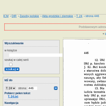
ICM
›
DIR
›
Zasoby polskie
›
Akta grodzkie i ziemskie
›
T. 24
› strona 446
Podstawowym adrese
«
Wyszukiwanie
w książce
szukaj w całej serii
Idź do
strona:
Pobierz pełen tekst
T. 24.txt
Nawigacja