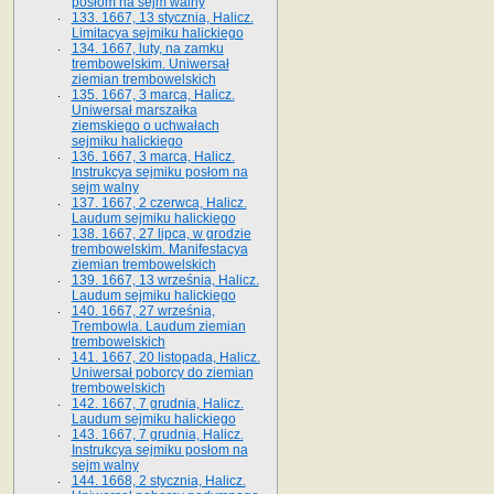
posłom na sejm walny
133. 1667, 13 stycznia, Halicz.
Limitacya sejmiku halickiego
134. 1667, luty, na zamku
trembowelskim. Uniwersał
ziemian trembowelskich
135. 1667, 3 marca, Halicz.
Uniwersał marszałka
ziemskiego o uchwałach
sejmiku halickiego
136. 1667, 3 marca, Halicz.
Instrukcya sejmiku posłom na
sejm walny
137. 1667, 2 czerwca, Halicz.
Laudum sejmiku halickiego
138. 1667, 27 lipca, w grodzie
trembowelskim. Manifestacya
ziemian trembowelskich
139. 1667, 13 września, Halicz.
Laudum sejmiku halickiego
140. 1667, 27 września,
Trembowla. Laudum ziemian
trembowelskich
141. 1667, 20 listopada, Halicz.
Uniwersał poborcy do ziemian
trembowelskich
142. 1667, 7 grudnia, Halicz.
Laudum sejmiku halickiego
143. 1667, 7 grudnia, Halicz.
Instrukcya sejmiku posłom na
sejm walny
144. 1668, 2 stycznia, Halicz.