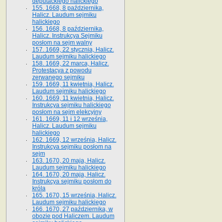
deputackiego halickiego
155. 1668, 8 października,
Halicz. Laudum sejmiku
halickiego
156. 1668, 8 października,
Halicz. Instrukcya Sejmiku
posłom na sejm walny
157. 1669, 22 stycznia, Halicz.
Laudum sejmiku halickiego
158. 1669, 22 marca, Halicz.
Protestacya z powodu
zerwanego sejmiku
159. 1669, 11 kwietnia, Halicz.
Laudum sejmiku halickiego
160. 1669, 11 kwietnia, Halicz.
Instrukcya sejmiku halickiego
posłom na sejm elekcyjny
161. 1669, 11 i 12 września,
Halicz. Laudum sejmiku
halickiego
162. 1669, 12 września, Halicz.
Instrukcya sejmiku posłom na
sejm
163. 1670, 20 maja, Halicz.
Laudum sejmiku halickiego
164. 1670, 20 maja, Halicz.
Instrukcya sejmiku posłom do
króla
165. 1670, 15 września, Halicz.
Laudum sejmiku halickiego
166. 1670, 27 października, w
obozie pod Haliczem. Laudum