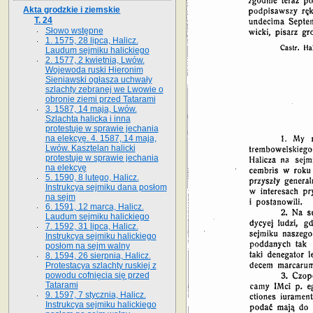
Akta grodzkie i ziemskie
T. 24
Słowo wstępne
1. 1575, 28 lipca, Halicz.
Laudum sejmiku halickiego
2. 1577, 2 kwietnia, Lwów.
Wojewoda ruski Hieronim
Sieniawski ogłasza uchwały
szlachty zebranej we Lwowie o
obronie ziemi przed Tatarami
3. 1587, 14 maja, Lwów.
Szlachta halicka i inna
protestuje w sprawie jechania
na elekcyę. 4. 1587, 14 maja,
Lwów. Kasztelan halicki
protestuje w sprawie jechania
na elekcyę
5. 1590, 8 lutego, Halicz.
Instrukcya sejmiku dana posłom
na sejm
6. 1591, 12 marca, Halicz.
Laudum sejmiku halickiego
7. 1592, 31 lipca, Halicz.
Instrukcya sejmiku halickiego
posłom na sejm walny
8. 1594, 26 sierpnia, Halicz.
Protestacya szlachty ruskiej z
powodu cofnięcia się przed
Tatarami
9. 1597, 7 stycznia, Halicz.
Instrukcya sejmiku halickiego