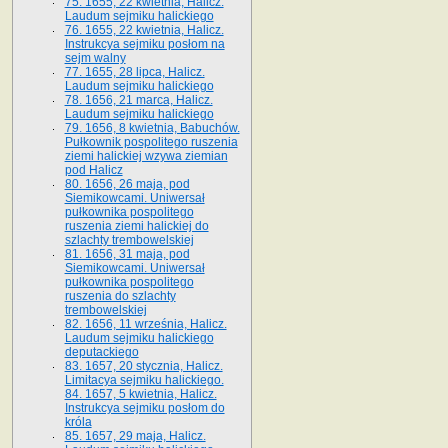
75. 1655, 22 kwietnia, Halicz.
Laudum sejmiku halickiego
76. 1655, 22 kwietnia, Halicz.
Instrukcya sejmiku posłom na
sejm walny
77. 1655, 28 lipca, Halicz.
Laudum sejmiku halickiego
78. 1656, 21 marca, Halicz.
Laudum sejmiku halickiego
79. 1656, 8 kwietnia, Babuchów.
Pułkownik pospolitego ruszenia
ziemi halickiej wzywa ziemian
pod Halicz
80. 1656, 26 maja, pod
Siemikowcami. Uniwersał
pułkownika pospolitego
ruszenia ziemi halickiej do
szlachty trembowelskiej
81. 1656, 31 maja, pod
Siemikowcami. Uniwersał
pułkownika pospolitego
ruszenia do szlachty
trembowelskiej
82. 1656, 11 września, Halicz.
Laudum sejmiku halickiego
deputackiego
83. 1657, 20 stycznia, Halicz.
Limitacya sejmiku halickiego.
84. 1657, 5 kwietnia, Halicz.
Instrukcya sejmiku posłom do
króla
85. 1657, 29 maja, Halicz.