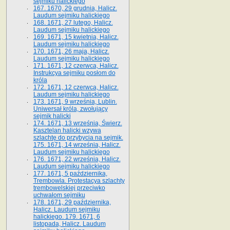
sejmiku halickiego
167. 1670, 29 grudnia, Halicz.
Laudum sejmiku halickiego
168. 1671, 27 lutego, Halicz.
Laudum sejmiku halickiego
169. 1671, 15 kwietnia, Halicz.
Laudum sejmiku halickiego
170. 1671, 26 maja, Halicz.
Laudum sejmiku halickiego
171. 1671, 12 czerwca, Halicz.
Instrukcya sejmiku posłom do
króla
172. 1671, 12 czerwca, Halicz.
Laudum sejmiku halickiego
173. 1671, 9 września, Lublin.
Uniwersał króla, zwołujący
sejmik halicki
174. 1671, 13 września, Świerz.
Kasztelan halicki wzywa
szlachtę do przybycia na sejmik.
175. 1671, 14 września, Halicz.
Laudum sejmiku halickiego
176. 1671, 22 września, Halicz.
Laudum sejmiku halickiego
177. 1671, 5 października,
Trembowla. Protestacya szlachty
trembowelskiej przeciwko
uchwałom sejmiku
178. 1671, 29 października,
Halicz. Laudum sejmiku
halickiego. 179. 1671, 6
listopada, Halicz. Laudum