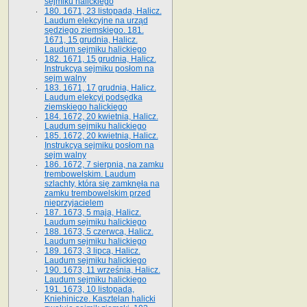
sejmiku halickiego
180. 1671, 23 listopada, Halicz.
Laudum elekcyjne na urząd
sędziego ziemskiego. 181.
1671, 15 grudnia, Halicz.
Laudum sejmiku halickiego
182. 1671, 15 grudnia, Halicz.
Instrukcya sejmiku posłom na
sejm walny
183. 1671, 17 grudnia, Halicz.
Laudum elekcyi podsędka
ziemskiego halickiego
184. 1672, 20 kwietnia, Halicz.
Laudum sejmiku halickiego
185. 1672, 20 kwietnia, Halicz.
Instrukcya sejmiku posłom na
sejm walny
186. 1672, 7 sierpnia, na zamku
trembowelskim. Laudum
szlachty, która się zamknęła na
zamku trembowelskim przed
nieprzyjacielem
187. 1673, 5 maja, Halicz.
Laudum sejmiku halickiego
188. 1673, 5 czerwca, Halicz.
Laudum sejmiku halickiego
189. 1673, 3 lipca, Halicz.
Laudum sejmiku halickiego
190. 1673, 11 września, Halicz.
Laudum sejmiku halickiego
191. 1673, 10 listopada,
Kniehinicze. Kasztelan halicki