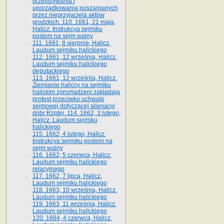
przepisywania i
uporządkowania poszarpanych
przez nieprzyjaciela aktów
grodzkich. 110. 1661, 21 maja,
Halicz. Instrukcya sejmiku
posłom na sejm walny
111. 1661, 8 sierpnia, Halicz.
Laudum sejmiku halickiego
112. 1661, 12 września, Halicz.
Laudum sejmiku halickiego
deputackiego
113. 1661, 12 września, Halicz.
Ziemianie haliccy na sejmiku
halickim zgromadzeni zakładają
protest przeciwko uchwale
sejmowej dotyczącej alienacyi
dóbr Rzptej. 114. 1662, 3 lutego,
Halicz. Laudum sejmiku
halickiego
115. 1662, 4 lutego, Halicz.
Instrukcya sejmiku posłom na
sejm walny
116. 1662, 5 czerwca, Halicz.
Laudum sejmiku halickiego
relacyjnego
117. 1662, 7 lipca, Halicz.
Laudum sejmiku halickiego
118. 1663, 10 września, Halicz.
Laudum sejmiku halickiego
119. 1663, 11 września, Halicz.
Laudum sejmiku halickiego
120. 1664, 4 czerwca, Halicz.