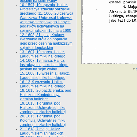
posłom na sejm walny
10. 1597, 10 stycznia, Halicz.
Protestacya szlachty obrządku
greckiego. 11. 1600, 20 czerwca,
Warszawa. Uniwersał królewski
w sprawie czopowego i innych
podatków uchwalonych na
sejmiku halickim 15 maja 1600
12. 1603, 31 lipca, Kraków.
Wezwanie króla do poparcia
jego przedłożeń na najbliższym
sejmiku deputackim
13. 1607, 19 marca, Halicz.
Laudum sejmiku halickiego
14. 1607, 19 marca, Halicz.
Instrukcya sejmiku halickiego
«
posłom na sejm walny
15. 1608, 15 września, Halicz.
Laudum sejmiku halickiego
16. 13, 9 września, Halicz.
Laudum sejmiku halickiego
18. 1615, 20 października, pod
Haliczem. Konfederacya
ziemian halickich
19. 1615, 1 grudnia, pod
Haliczem. Uchwały sejmiku
zbrojnego szlachty halickiej
20. 1615, 1 grudnia, pod
Kołomyją. Uchwały sejmiku
zbrojnego szlachty halickiej
21. 1618, 7 maja, Halicz
Laudum ziemian halickich.