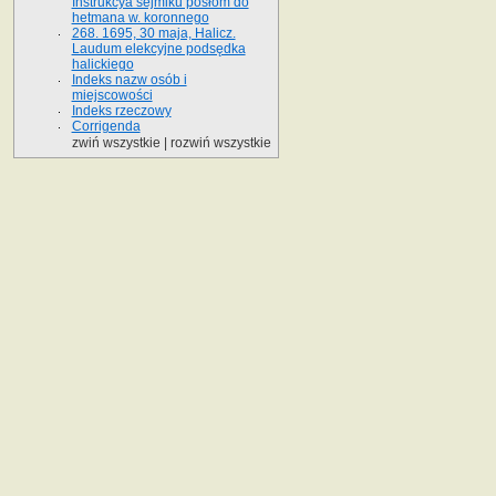
Instrukcya sejmiku posłom do
hetmana w. koronnego
268. 1695, 30 maja, Halicz.
Laudum elekcyjne podsędka
halickiego
Indeks nazw osób i
miejscowości
Indeks rzeczowy
Corrigenda
zwiń wszystkie
|
rozwiń wszystkie