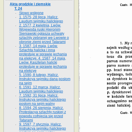
Akta grodzkie i ziemskie
T. 24
Słowo wstępne
1. 1575, 28 lipca, Halicz.
Laudum sejmiku halickiego
2. 1577, 2 kwietnia, Lwów.
Wojewoda ruski Hieronim
Sieniawski ogłasza uchwały
szlachty zebranej we Lwowie o
obronie ziemi przed Tatarami
3. 1587, 14 maja, Lwów.
Szlachta halicka i inna
protestuje w sprawie jechania
na elekcyę. 4. 1587, 14 maja,
Lwów. Kasztelan halicki
protestuje w sprawie jechania
na elekcyę
5. 1590, 8 lutego, Halicz.
Instrukcya sejmiku dana posłom
na sejm
6. 1591, 12 marca, Halicz.
Laudum sejmiku halickiego
7. 1592, 31 lipca, Halicz.
Instrukcya sejmiku halickiego
posłom na sejm walny
8. 1594, 26 sierpnia, Halicz.
Protestacya szlachty ruskiej z
powodu cofnięcia się przed
Tatarami
9. 1597, 7 stycznia, Halicz.
Instrukcya sejmiku halickiego