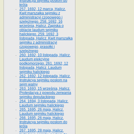
Instrukcya sejmiku posłom do
króla
257. 1692, 12 marca, Halicz.
Kwit marszałka sejmiku z
administracyi czopowego i
szelężnego. 258. 1692, 16
września, Halicz. Zapiska o
oblacie laudum sejmiku
halickiego. 259. 1692, 3
listopada, Halicz. Kwit marszałka
sejmiku z administracyi
czopowego, prasołki i
szelężnego
260. 1692, 10 listopada, Halicz.
Laudum elekcyjne
podkomorzego. 261. 1692, 12
listopada, Halicz. Laudum
sejmiku halickiego
262. 1692, 12 listopada, Halicz.
Instrukcya sejmiku posłom na
sejm walny
263. 1693, 15 września, Halicz.
Protestacya z powodu zerwania
sejmiku deputackiego
264. 1694, 3 listopada, Halicz.
Laudum sejmiku halickiego
265. 1695, 26 maja, Halicz.
Laudum sejmiku halickiego
266. 1695, 26 maja, Halicz.
Instrukcya sejmiku posłom do
króla
267. 1695, 28 maja, Halicz.