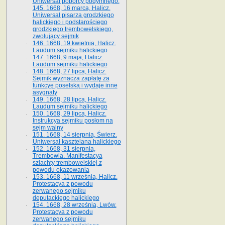
Uniwersał poborcy podymnego.
145. 1668, 16 marca, Halicz.
Uniwersał pisarza grodzkiego
halickiego i podstarościego
grodzkiego trembowelskiego,
zwołujący sejmik
146. 1668, 19 kwietnia, Halicz.
Laudum sejmiku halickiego
147. 1668, 9 maja, Halicz.
Laudum sejmiku halickiego
148. 1668, 27 lipca, Halicz.
Sejmik wyznacza zapłatę za
funkcyę poselską i wydaje inne
asygnaty
149. 1668, 28 lipca, Halicz.
Laudum sejmiku halickiego
150. 1668, 29 lipca, Halicz.
Instrukcya sejmiku posłom na
sejm walny
151. 1668, 14 sierpnia, Świerz.
Uniwersał kasztelana halickiego
152. 1668, 31 sierpnia,
Trembowla. Manifestacya
szlachty trembowelskiej z
powodu okazowania
153. 1668, 11 września, Halicz.
Protestacya z powodu
zerwanego sejmiku
deputackiego halickiego
154. 1668, 28 września, Lwów.
Protestacya z powodu
zerwanego sejmiku