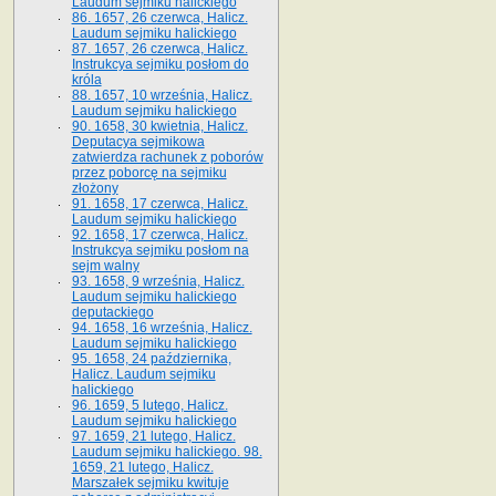
Laudum sejmiku halickiego
86. 1657, 26 czerwca, Halicz.
Laudum sejmiku halickiego
87. 1657, 26 czerwca, Halicz.
Instrukcya sejmiku posłom do
króla
88. 1657, 10 września, Halicz.
Laudum sejmiku halickiego
90. 1658, 30 kwietnia, Halicz.
Deputacya sejmikowa
zatwierdza rachunek z poborów
przez poborcę na sejmiku
złożony
91. 1658, 17 czerwca, Halicz.
Laudum sejmiku halickiego
92. 1658, 17 czerwca, Halicz.
Instrukcya sejmiku posłom na
sejm walny
93. 1658, 9 września, Halicz.
Laudum sejmiku halickiego
deputackiego
94. 1658, 16 września, Halicz.
Laudum sejmiku halickiego
95. 1658, 24 października,
Halicz. Laudum sejmiku
halickiego
96. 1659, 5 lutego, Halicz.
Laudum sejmiku halickiego
97. 1659, 21 lutego, Halicz.
Laudum sejmiku halickiego. 98.
1659, 21 lutego, Halicz.
Marszałek sejmiku kwituje