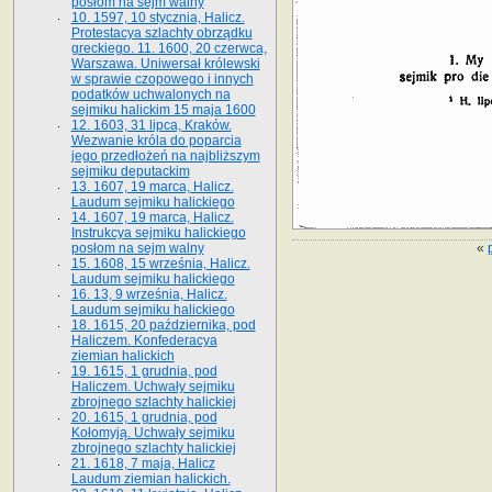
posłom na sejm walny
10. 1597, 10 stycznia, Halicz.
Protestacya szlachty obrządku
greckiego. 11. 1600, 20 czerwca,
Warszawa. Uniwersał królewski
w sprawie czopowego i innych
podatków uchwalonych na
sejmiku halickim 15 maja 1600
12. 1603, 31 lipca, Kraków.
Wezwanie króla do poparcia
jego przedłożeń na najbliższym
sejmiku deputackim
13. 1607, 19 marca, Halicz.
Laudum sejmiku halickiego
14. 1607, 19 marca, Halicz.
Instrukcya sejmiku halickiego
«
posłom na sejm walny
15. 1608, 15 września, Halicz.
Laudum sejmiku halickiego
16. 13, 9 września, Halicz.
Laudum sejmiku halickiego
18. 1615, 20 października, pod
Haliczem. Konfederacya
ziemian halickich
19. 1615, 1 grudnia, pod
Haliczem. Uchwały sejmiku
zbrojnego szlachty halickiej
20. 1615, 1 grudnia, pod
Kołomyją. Uchwały sejmiku
zbrojnego szlachty halickiej
21. 1618, 7 maja, Halicz
Laudum ziemian halickich.