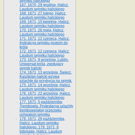
sejmiku halickiego
167. 1670, 29 grudnia, Halicz.
Laudum sejmiku halickiego
168. 1671, 27 lutego, Halicz.
Laudum sejmiku halickiego
169. 1671, 15 kwietnia, Halicz.
Laudum sejmiku halickiego
170. 1671, 26 maja, Halicz.
Laudum sejmiku halickiego
171. 1671, 12 czerwca, Halicz.
Instrukcya sejmiku posłom do
króla
172. 1671, 12 czerwca, Halicz.
Laudum sejmiku halickiego
173. 1671, 9 września, Lublin.
Uniwersał króla, zwołujący
sejmik halicki
174. 1671, 13 września, Świerz.
Kasztelan halicki wzywa
szlachtę do przybycia na sejmik.
175. 1671, 14 września, Halicz.
Laudum sejmiku halickiego
176. 1671, 22 września, Halicz.
Laudum sejmiku halickiego
177. 1671, 5 października,
Trembowla. Protestacya szlachty
trembowelskiej przeciwko
uchwałom sejmiku
178. 1671, 29 października,
Halicz. Laudum sejmiku
halickiego. 179. 1671, 6
listopada, Halicz. Laudum