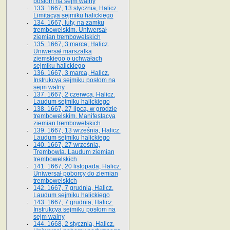
posłom na sejm walny
133. 1667, 13 stycznia, Halicz.
Limitacya sejmiku halickiego
134. 1667, luty, na zamku
trembowelskim. Uniwersał
ziemian trembowelskich
135. 1667, 3 marca, Halicz.
Uniwersał marszałka
ziemskiego o uchwałach
sejmiku halickiego
136. 1667, 3 marca, Halicz.
Instrukcya sejmiku posłom na
sejm walny
137. 1667, 2 czerwca, Halicz.
Laudum sejmiku halickiego
138. 1667, 27 lipca, w grodzie
trembowelskim. Manifestacya
ziemian trembowelskich
139. 1667, 13 września, Halicz.
Laudum sejmiku halickiego
140. 1667, 27 września,
Trembowla. Laudum ziemian
trembowelskich
141. 1667, 20 listopada, Halicz.
Uniwersał poborcy do ziemian
trembowelskich
142. 1667, 7 grudnia, Halicz.
Laudum sejmiku halickiego
143. 1667, 7 grudnia, Halicz.
Instrukcya sejmiku posłom na
sejm walny
144. 1668, 2 stycznia, Halicz.