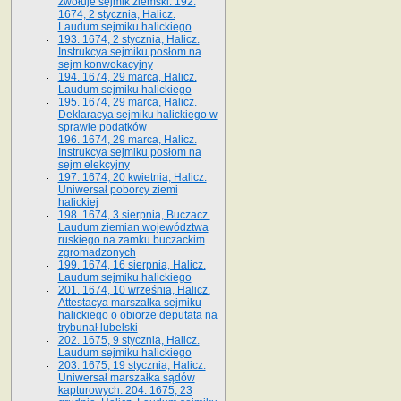
zwołuje sejmik ziemski. 192.
1674, 2 stycznia, Halicz.
Laudum sejmiku halickiego
193. 1674, 2 stycznia, Halicz.
Instrukcya sejmiku posłom na
sejm konwokacyjny
194. 1674, 29 marca, Halicz.
Laudum sejmiku halickiego
195. 1674, 29 marca, Halicz.
Deklaracya sejmiku halickiego w
sprawie podatków
196. 1674, 29 marca, Halicz.
Instrukcya sejmiku posłom na
sejm elekcyjny
197. 1674, 20 kwietnia, Halicz.
Uniwersał poborcy ziemi
halickiej
198. 1674, 3 sierpnia, Buczacz.
Laudum ziemian województwa
ruskiego na zamku buczackim
zgromadzonych
199. 1674, 16 sierpnia, Halicz.
Laudum sejmiku halickiego
201. 1674, 10 września, Halicz.
Attestacya marszałka sejmiku
halickiego o obiorze deputata na
trybunał lubelski
202. 1675, 9 stycznia, Halicz.
Laudum sejmiku halickiego
203. 1675, 19 stycznia, Halicz.
Uniwersał marszałka sądów
kapturowych. 204. 1675, 23