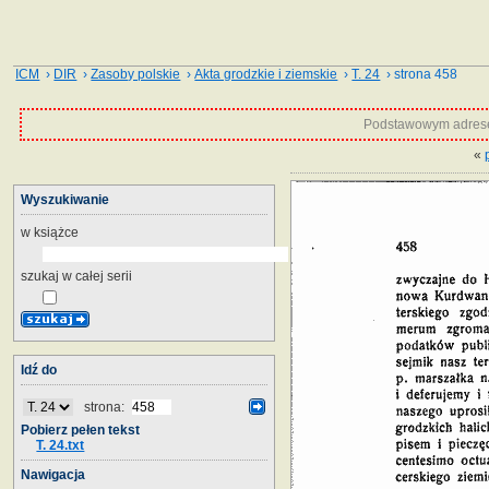
ICM
›
DIR
›
Zasoby polskie
›
Akta grodzkie i ziemskie
›
T. 24
› strona 458
Podstawowym adrese
«
Wyszukiwanie
w książce
szukaj w całej serii
Idź do
strona:
Pobierz pełen tekst
T. 24.txt
Nawigacja