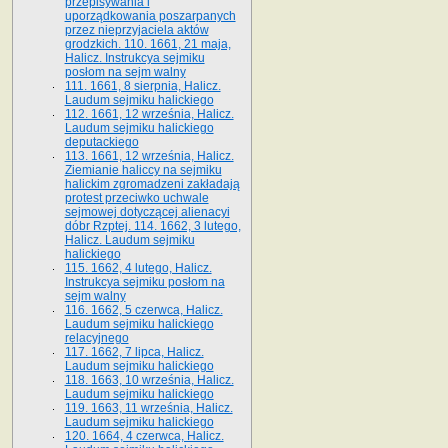
przepisywania i
uporządkowania poszarpanych
przez nieprzyjaciela aktów
grodzkich. 110. 1661, 21 maja,
Halicz. Instrukcya sejmiku
posłom na sejm walny
111. 1661, 8 sierpnia, Halicz.
Laudum sejmiku halickiego
112. 1661, 12 września, Halicz.
Laudum sejmiku halickiego
deputackiego
113. 1661, 12 września, Halicz.
Ziemianie haliccy na sejmiku
halickim zgromadzeni zakładają
protest przeciwko uchwale
sejmowej dotyczącej alienacyi
dóbr Rzptej. 114. 1662, 3 lutego,
Halicz. Laudum sejmiku
halickiego
115. 1662, 4 lutego, Halicz.
Instrukcya sejmiku posłom na
sejm walny
116. 1662, 5 czerwca, Halicz.
Laudum sejmiku halickiego
relacyjnego
117. 1662, 7 lipca, Halicz.
Laudum sejmiku halickiego
118. 1663, 10 września, Halicz.
Laudum sejmiku halickiego
119. 1663, 11 września, Halicz.
Laudum sejmiku halickiego
120. 1664, 4 czerwca, Halicz.