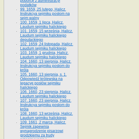
poborcę z administracyi
podatków
99. 1659, 25 lutego, Halicz.
Instrukcya sejmiku posłom na
sejm walny
100. 1659, 1 lipca, Halicz.
Laudum sejmiku halickiego
101. 1659, 15 września, Halicz.
Laudum sejmiku halickiego
deputackiego
102. 1659, 24 listopada, Halicz.
Laudum sejmiku halickiego
103. 1659, 1 grudnia, Halicz.
Laudum sejmiku halickiego
104. 1660, 13 sierpnia, Halicz.
Instrukcya sejmiku posłom do
króla
105. 1660, 13 sierpnia, s. 1.
Odpowiedź królewska na
legacyę posłów sejmiku
halickiego
106. 1660, 23 sierpnia, Halicz.
Laudum sejmiku halickiego
107. 1660, 23 sierpnia, Halicz.
Instrukcya sejmiku posłom do
króla
108. 1660, 13 września, Halicz.
Laudum sejmiku halickiego
109. 1661, 2 marca, Halicz.
Sejmik zapewnia
wynagrodzenie pisarzowi
grodzkiemu za trudy