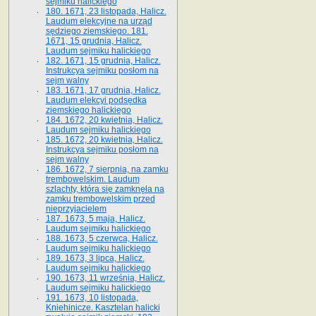
sejmiku halickiego
180. 1671, 23 listopada, Halicz.
Laudum elekcyjne na urząd
sędziego ziemskiego. 181.
1671, 15 grudnia, Halicz.
Laudum sejmiku halickiego
182. 1671, 15 grudnia, Halicz.
Instrukcya sejmiku posłom na
sejm walny
183. 1671, 17 grudnia, Halicz.
Laudum elekcyi podsędka
ziemskiego halickiego
184. 1672, 20 kwietnia, Halicz.
Laudum sejmiku halickiego
185. 1672, 20 kwietnia, Halicz.
Instrukcya sejmiku posłom na
sejm walny
186. 1672, 7 sierpnia, na zamku
trembowelskim. Laudum
szlachty, która się zamknęła na
zamku trembowelskim przed
nieprzyjacielem
187. 1673, 5 maja, Halicz.
Laudum sejmiku halickiego
188. 1673, 5 czerwca, Halicz.
Laudum sejmiku halickiego
189. 1673, 3 lipca, Halicz.
Laudum sejmiku halickiego
190. 1673, 11 września, Halicz.
Laudum sejmiku halickiego
191. 1673, 10 listopada,
Kniehinicze. Kasztelan halicki