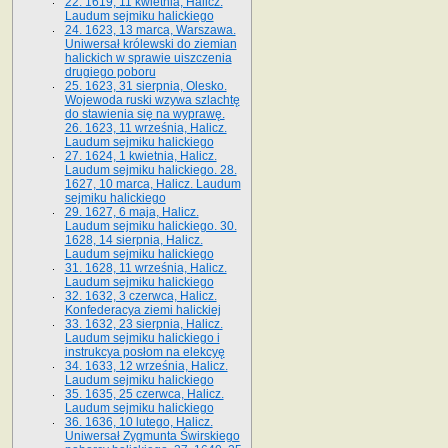
22. 1619, 11 kwietnia, Halicz.
Laudum sejmiku halickiego
24. 1623, 13 marca, Warszawa.
Uniwersał królewski do ziemian
halickich w sprawie uiszczenia
drugiego poboru
25. 1623, 31 sierpnia, Olesko.
Wojewoda ruski wzywa szlachtę
do stawienia się na wyprawę.
26. 1623, 11 września, Halicz.
Laudum sejmiku halickiego
27. 1624, 1 kwietnia, Halicz.
Laudum sejmiku halickiego. 28.
1627, 10 marca, Halicz. Laudum
sejmiku halickiego
29. 1627, 6 maja, Halicz.
Laudum sejmiku halickiego. 30.
1628, 14 sierpnia, Halicz.
Laudum sejmiku halickiego
31. 1628, 11 września, Halicz.
Laudum sejmiku halickiego
32. 1632, 3 czerwca, Halicz.
Konfederacya ziemi halickiej
33. 1632, 23 sierpnia, Halicz.
Laudum sejmiku halickiego i
instrukcya posłom na elekcyę
34. 1633, 12 września, Halicz.
Laudum sejmiku halickiego
35. 1635, 25 czerwca, Halicz.
Laudum sejmiku halickiego
36. 1636, 10 lutego, Halicz.
Uniwersał Zygmunta Świrskiego