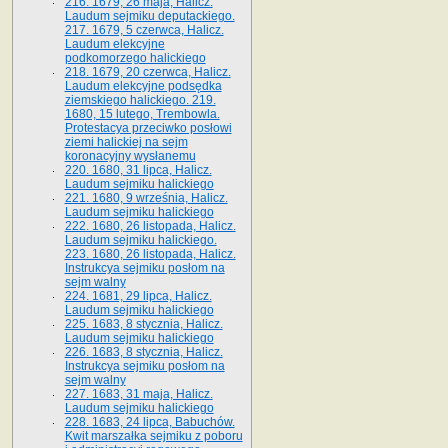
216. 1679, 26 maja, Halicz.
Laudum sejmiku deputackiego.
217. 1679, 5 czerwca, Halicz.
Laudum elekcyjne
podkomorzego halickiego
218. 1679, 20 czerwca, Halicz.
Laudum elekcyjne podsędka
ziemskiego halickiego. 219.
1680, 15 lutego, Trembowla.
Protestacya przeciwko posłowi
ziemi halickiej na sejm
koronacyjny wysłanemu
220. 1680, 31 lipca, Halicz.
Laudum sejmiku halickiego
221. 1680, 9 września, Halicz.
Laudum sejmiku halickiego
222. 1680, 26 listopada, Halicz.
Laudum sejmiku halickiego.
223. 1680, 26 listopada, Halicz.
Instrukcya sejmiku posłom na
sejm walny
224. 1681, 29 lipca, Halicz.
Laudum sejmiku halickiego
225. 1683, 8 stycznia, Halicz.
Laudum sejmiku halickiego
226. 1683, 8 stycznia, Halicz.
Instrukcya sejmiku posłom na
sejm walny
227. 1683, 31 maja, Halicz.
Laudum sejmiku halickiego
228. 1683, 24 lipca, Babuchów.
Kwit marszałka sejmiku z poboru