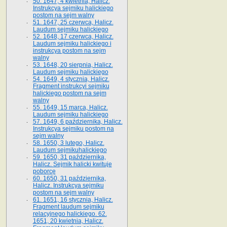
50. 1647, 4 kwietnia, Halicz.
Instrukcya sejmiku halickiego
postom na sejm walny
51. 1647, 25 czerwca, Halicz.
Laudum sejmiku halickiego
52. 1648, 17 czerwca, Halicz.
Laudum sejmiku halickiego i
instrukcya postom na sejm
walny
53. 1648, 20 sierpnia, Halicz.
Laudum sejmiku halickiego
54. 1649, 4 stycznia, Halicz.
Fragment instrukcyi sejmiku
halickiego postom na sejm
walny
55. 1649, 15 marca, Halicz.
Laudum sejmiku halickiego
57. 1649, 6 października, Halicz.
Instrukcya sejmiku postom na
sejm walny
58. 1650, 3 lutego, Halicz.
Laudum sejmikuhalickiego
59. 1650, 31 października,
Halicz. Sejmik halicki kwituje
poborcę
60. 1650, 31 października,
Halicz. Instrukcya sejmiku
postom na sejm walny
61. 1651, 16 stycznia, Halicz.
Fragment laudum sejmiku
relacyjnego halickiego. 62.
1651, 20 kwietnia, Halicz.