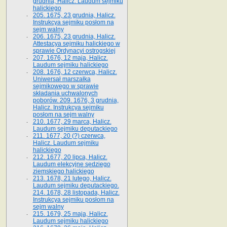
grudnia, Halicz. Laudum sejmiku
halickiego
205. 1675, 23 grudnia, Halicz.
Instrukcya sejmiku posłom na
sejm walny
206. 1675, 23 grudnia, Halicz.
Attestacya sejmiku halickiego w
sprawie Ordynacyi ostrogskiej
207. 1676, 12 maja, Halicz.
Laudum sejmiku halickiego
208. 1676, 12 czerwca, Halicz.
Uniwersał marszałka
sejmikowego w sprawie
składania uchwalonych
poborów. 209. 1676, 3 grudnia,
Halicz. Instrukcya sejmiku
posłom na sejm walny
210. 1677, 29 marca, Halicz.
Laudum sejmiku deputackiego
211. 1677, 20 (?) czerwca,
Halicz. Laudum sejmiku
halickiego
212. 1677, 20 lipca, Halicz.
Laudum elekcyjne sędziego
ziemskiego halickiego
213. 1678, 21 lutego, Halicz.
Laudum sejmiku deputackiego.
214. 1678, 28 listopada, Halicz.
Instrukcya sejmiku posłom na
sejm walny
215. 1679, 25 maja, Halicz.
Laudum sejmiku halickiego