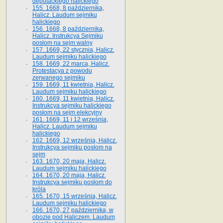
deputackiego halickiego
155. 1668, 8 października,
Halicz. Laudum sejmiku
halickiego
156. 1668, 8 października,
Halicz. Instrukcya Sejmiku
posłom na sejm walny
157. 1669, 22 stycznia, Halicz.
Laudum sejmiku halickiego
158. 1669, 22 marca, Halicz.
Protestacya z powodu
zerwanego sejmiku
159. 1669, 11 kwietnia, Halicz.
Laudum sejmiku halickiego
160. 1669, 11 kwietnia, Halicz.
Instrukcya sejmiku halickiego
posłom na sejm elekcyjny
161. 1669, 11 i 12 września,
Halicz. Laudum sejmiku
halickiego
162. 1669, 12 września, Halicz.
Instrukcya sejmiku posłom na
sejm
163. 1670, 20 maja, Halicz.
Laudum sejmiku halickiego
164. 1670, 20 maja, Halicz.
Instrukcya sejmiku posłom do
króla
165. 1670, 15 września, Halicz.
Laudum sejmiku halickiego
166. 1670, 27 października, w
obozie pod Haliczem. Laudum