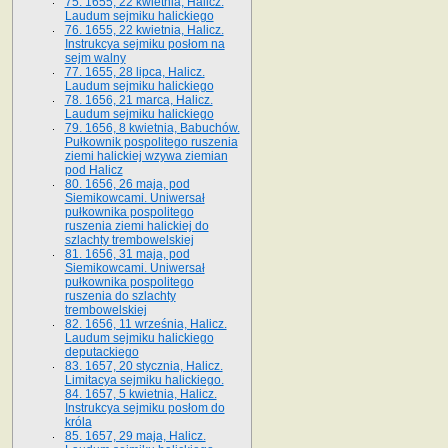
75. 1655, 22 kwietnia, Halicz.
Laudum sejmiku halickiego
76. 1655, 22 kwietnia, Halicz.
Instrukcya sejmiku posłom na
sejm walny
77. 1655, 28 lipca, Halicz.
Laudum sejmiku halickiego
78. 1656, 21 marca, Halicz.
Laudum sejmiku halickiego
79. 1656, 8 kwietnia, Babuchów.
Pułkownik pospolitego ruszenia
ziemi halickiej wzywa ziemian
pod Halicz
80. 1656, 26 maja, pod
Siemikowcami. Uniwersał
pułkownika pospolitego
ruszenia ziemi halickiej do
szlachty trembowelskiej
81. 1656, 31 maja, pod
Siemikowcami. Uniwersał
pułkownika pospolitego
ruszenia do szlachty
trembowelskiej
82. 1656, 11 września, Halicz.
Laudum sejmiku halickiego
deputackiego
83. 1657, 20 stycznia, Halicz.
Limitacya sejmiku halickiego.
84. 1657, 5 kwietnia, Halicz.
Instrukcya sejmiku posłom do
króla
85. 1657, 29 maja, Halicz.