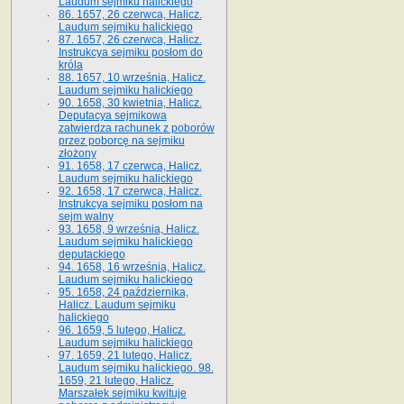
Laudum sejmiku halickiego
86. 1657, 26 czerwca, Halicz.
Laudum sejmiku halickiego
87. 1657, 26 czerwca, Halicz.
Instrukcya sejmiku posłom do
króla
88. 1657, 10 września, Halicz.
Laudum sejmiku halickiego
90. 1658, 30 kwietnia, Halicz.
Deputacya sejmikowa
zatwierdza rachunek z poborów
przez poborcę na sejmiku
złożony
91. 1658, 17 czerwca, Halicz.
Laudum sejmiku halickiego
92. 1658, 17 czerwca, Halicz.
Instrukcya sejmiku posłom na
sejm walny
93. 1658, 9 września, Halicz.
Laudum sejmiku halickiego
deputackiego
94. 1658, 16 września, Halicz.
Laudum sejmiku halickiego
95. 1658, 24 października,
Halicz. Laudum sejmiku
halickiego
96. 1659, 5 lutego, Halicz.
Laudum sejmiku halickiego
97. 1659, 21 lutego, Halicz.
Laudum sejmiku halickiego. 98.
1659, 21 lutego, Halicz.
Marszałek sejmiku kwituje