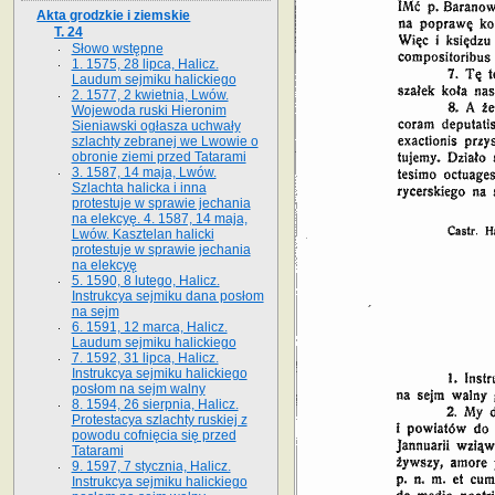
Akta grodzkie i ziemskie
T. 24
Słowo wstępne
1. 1575, 28 lipca, Halicz.
Laudum sejmiku halickiego
2. 1577, 2 kwietnia, Lwów.
Wojewoda ruski Hieronim
Sieniawski ogłasza uchwały
szlachty zebranej we Lwowie o
obronie ziemi przed Tatarami
3. 1587, 14 maja, Lwów.
Szlachta halicka i inna
protestuje w sprawie jechania
na elekcyę. 4. 1587, 14 maja,
Lwów. Kasztelan halicki
protestuje w sprawie jechania
na elekcyę
5. 1590, 8 lutego, Halicz.
Instrukcya sejmiku dana posłom
na sejm
6. 1591, 12 marca, Halicz.
Laudum sejmiku halickiego
7. 1592, 31 lipca, Halicz.
Instrukcya sejmiku halickiego
posłom na sejm walny
8. 1594, 26 sierpnia, Halicz.
Protestacya szlachty ruskiej z
powodu cofnięcia się przed
Tatarami
9. 1597, 7 stycznia, Halicz.
Instrukcya sejmiku halickiego