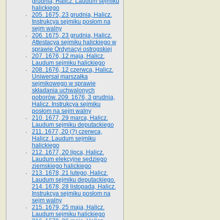
grudnia, Halicz. Laudum sejmiku
halickiego
205. 1675, 23 grudnia, Halicz.
Instrukcya sejmiku posłom na
sejm walny
206. 1675, 23 grudnia, Halicz.
Attestacya sejmiku halickiego w
sprawie Ordynacyi ostrogskiej
207. 1676, 12 maja, Halicz.
Laudum sejmiku halickiego
208. 1676, 12 czerwca, Halicz.
Uniwersał marszałka
sejmikowego w sprawie
składania uchwalonych
poborów. 209. 1676, 3 grudnia,
Halicz. Instrukcya sejmiku
posłom na sejm walny
210. 1677, 29 marca, Halicz.
Laudum sejmiku deputackiego
211. 1677, 20 (?) czerwca,
Halicz. Laudum sejmiku
halickiego
212. 1677, 20 lipca, Halicz.
Laudum elekcyjne sędziego
ziemskiego halickiego
213. 1678, 21 lutego, Halicz.
Laudum sejmiku deputackiego.
214. 1678, 28 listopada, Halicz.
Instrukcya sejmiku posłom na
sejm walny
215. 1679, 25 maja, Halicz.
Laudum sejmiku halickiego