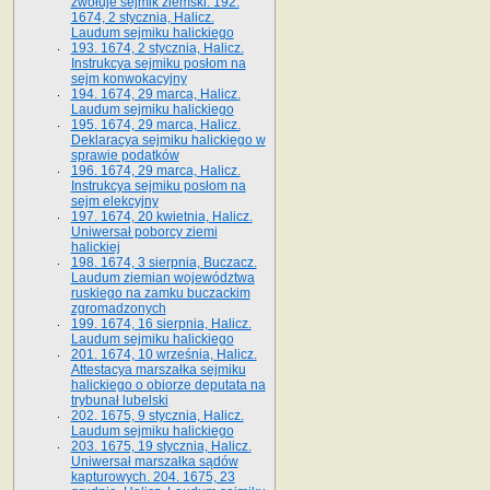
zwołuje sejmik ziemski. 192.
1674, 2 stycznia, Halicz.
Laudum sejmiku halickiego
193. 1674, 2 stycznia, Halicz.
Instrukcya sejmiku posłom na
sejm konwokacyjny
194. 1674, 29 marca, Halicz.
Laudum sejmiku halickiego
195. 1674, 29 marca, Halicz.
Deklaracya sejmiku halickiego w
sprawie podatków
196. 1674, 29 marca, Halicz.
Instrukcya sejmiku posłom na
sejm elekcyjny
197. 1674, 20 kwietnia, Halicz.
Uniwersał poborcy ziemi
halickiej
198. 1674, 3 sierpnia, Buczacz.
Laudum ziemian województwa
ruskiego na zamku buczackim
zgromadzonych
199. 1674, 16 sierpnia, Halicz.
Laudum sejmiku halickiego
201. 1674, 10 września, Halicz.
Attestacya marszałka sejmiku
halickiego o obiorze deputata na
trybunał lubelski
202. 1675, 9 stycznia, Halicz.
Laudum sejmiku halickiego
203. 1675, 19 stycznia, Halicz.
Uniwersał marszałka sądów
kapturowych. 204. 1675, 23