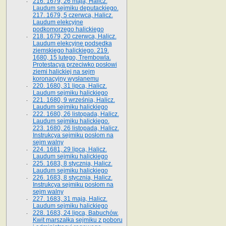
216. 1679, 26 maja, Halicz.
Laudum sejmiku deputackiego.
217. 1679, 5 czerwca, Halicz.
Laudum elekcyjne
podkomorzego halickiego
218. 1679, 20 czerwca, Halicz.
Laudum elekcyjne podsędka
ziemskiego halickiego. 219.
1680, 15 lutego, Trembowla.
Protestacya przeciwko posłowi
ziemi halickiej na sejm
koronacyjny wysłanemu
220. 1680, 31 lipca, Halicz.
Laudum sejmiku halickiego
221. 1680, 9 września, Halicz.
Laudum sejmiku halickiego
222. 1680, 26 listopada, Halicz.
Laudum sejmiku halickiego.
223. 1680, 26 listopada, Halicz.
Instrukcya sejmiku posłom na
sejm walny
224. 1681, 29 lipca, Halicz.
Laudum sejmiku halickiego
225. 1683, 8 stycznia, Halicz.
Laudum sejmiku halickiego
226. 1683, 8 stycznia, Halicz.
Instrukcya sejmiku posłom na
sejm walny
227. 1683, 31 maja, Halicz.
Laudum sejmiku halickiego
228. 1683, 24 lipca, Babuchów.
Kwit marszałka sejmiku z poboru