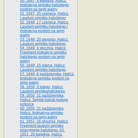
50. 1647, 4 kwietnia, Halicz.
Instrukcya sejmiku halickiego
postom na sejm walny
51. 1647, 25 czerwca, Halicz.
Laudum sejmiku halickiego
52. 1648, 17 czerwca, Halicz.
Laudum sejmiku halickiego i
instrukcya postom na sejm
walny
53. 1648, 20 sierpnia, Halicz.
Laudum sejmiku halickiego
54. 1649, 4 stycznia, Halicz.
Fragment instrukcyi sejmiku
halickiego postom na sejm
walny
55. 1649, 15 marca, Halicz.
Laudum sejmiku halickiego
57. 1649, 6 października, Halicz.
Instrukcya sejmiku postom na
sejm walny
58. 1650, 3 lutego, Halicz.
Laudum sejmikuhalickiego
59. 1650, 31 października,
Halicz. Sejmik halicki kwituje
poborcę
60. 1650, 31 października,
Halicz. Instrukcya sejmiku
postom na sejm walny
61. 1651, 16 stycznia, Halicz.
Fragment laudum sejmiku
relacyjnego halickiego. 62.
1651, 20 kwietnia, Halicz.