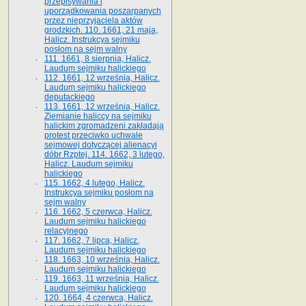
przepisywania i
uporządkowania poszarpanych
przez nieprzyjaciela aktów
grodzkich. 110. 1661, 21 maja,
Halicz. Instrukcya sejmiku
posłom na sejm walny
111. 1661, 8 sierpnia, Halicz.
Laudum sejmiku halickiego
112. 1661, 12 września, Halicz.
Laudum sejmiku halickiego
deputackiego
113. 1661, 12 września, Halicz.
Ziemianie haliccy na sejmiku
halickim zgromadzeni zakładają
protest przeciwko uchwale
sejmowej dotyczącej alienacyi
dóbr Rzptej. 114. 1662, 3 lutego,
Halicz. Laudum sejmiku
halickiego
115. 1662, 4 lutego, Halicz.
Instrukcya sejmiku posłom na
sejm walny
116. 1662, 5 czerwca, Halicz.
Laudum sejmiku halickiego
relacyjnego
117. 1662, 7 lipca, Halicz.
Laudum sejmiku halickiego
118. 1663, 10 września, Halicz.
Laudum sejmiku halickiego
119. 1663, 11 września, Halicz.
Laudum sejmiku halickiego
120. 1664, 4 czerwca, Halicz.