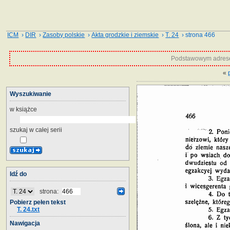
ICM
›
DIR
›
Zasoby polskie
›
Akta grodzkie i ziemskie
›
T. 24
› strona 466
Podstawowym adrese
«
Wyszukiwanie
w książce
szukaj w całej serii
Idź do
strona:
Pobierz pełen tekst
T. 24.txt
Nawigacja