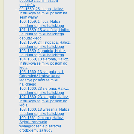
poborcę z administracyi
podatków
99. 1659, 25 lutego, Halicz.
Instrukcya sejmiku posłom na
sejm walny
100. 1659, 1 lipca, Halicz.
Laudum sejmiku halickiego
101. 1659, 15 września, Halicz.
Laudum sejmiku halickiego
deputackiego
102. 1659, 24 listopada, Halicz.
Laudum sejmiku halickiego
103. 1659, 1 grudnia, Halicz.
Laudum sejmiku halickiego
104. 1660, 13 sierpnia, Halicz.
Instrukcya sejmiku posłom do
króla
105. 1660, 13 sierpnia, s. 1.
Odpowiedź królewska na
legacyę posłów sejmiku
halickiego
106. 1660, 23 sierpnia, Halicz.
Laudum sejmiku halickiego
107. 1660, 23 sierpnia, Halicz.
Instrukcya sejmiku posłom do
króla
108. 1660, 13 września, Halicz.
Laudum sejmiku halickiego
109. 1661, 2 marca, Halicz.
Sejmik zapewnia
wynagrodzenie pisarzowi
grodzkiemu za trudy