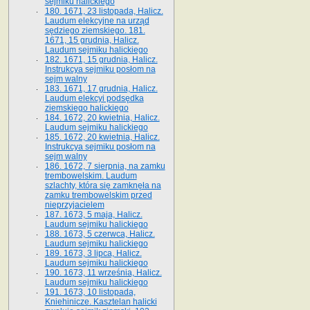
sejmiku halickiego
180. 1671, 23 listopada, Halicz.
Laudum elekcyjne na urząd
sędziego ziemskiego. 181.
1671, 15 grudnia, Halicz.
Laudum sejmiku halickiego
182. 1671, 15 grudnia, Halicz.
Instrukcya sejmiku posłom na
sejm walny
183. 1671, 17 grudnia, Halicz.
Laudum elekcyi podsędka
ziemskiego halickiego
184. 1672, 20 kwietnia, Halicz.
Laudum sejmiku halickiego
185. 1672, 20 kwietnia, Halicz.
Instrukcya sejmiku posłom na
sejm walny
186. 1672, 7 sierpnia, na zamku
trembowelskim. Laudum
szlachty, która się zamknęła na
zamku trembowelskim przed
nieprzyjacielem
187. 1673, 5 maja, Halicz.
Laudum sejmiku halickiego
188. 1673, 5 czerwca, Halicz.
Laudum sejmiku halickiego
189. 1673, 3 lipca, Halicz.
Laudum sejmiku halickiego
190. 1673, 11 września, Halicz.
Laudum sejmiku halickiego
191. 1673, 10 listopada,
Kniehinicze. Kasztelan halicki