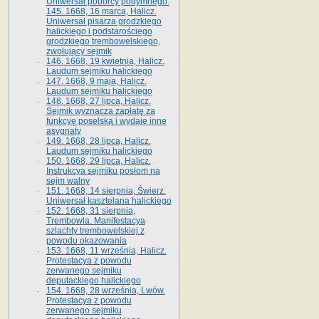
Uniwersał poborcy podymnego.
145. 1668, 16 marca, Halicz.
Uniwersał pisarza grodzkiego
halickiego i podstarościego
grodzkiego trembowelskiego,
zwołujący sejmik
146. 1668, 19 kwietnia, Halicz.
Laudum sejmiku halickiego
147. 1668, 9 maja, Halicz.
Laudum sejmiku halickiego
148. 1668, 27 lipca, Halicz.
Sejmik wyznacza zapłatę za
funkcyę poselską i wydaje inne
asygnaty
149. 1668, 28 lipca, Halicz.
Laudum sejmiku halickiego
150. 1668, 29 lipca, Halicz.
Instrukcya sejmiku posłom na
sejm walny
151. 1668, 14 sierpnia, Świerz.
Uniwersał kasztelana halickiego
152. 1668, 31 sierpnia,
Trembowla. Manifestacya
szlachty trembowelskiej z
powodu okazowania
153. 1668, 11 września, Halicz.
Protestacya z powodu
zerwanego sejmiku
deputackiego halickiego
154. 1668, 28 września, Lwów.
Protestacya z powodu
zerwanego sejmiku