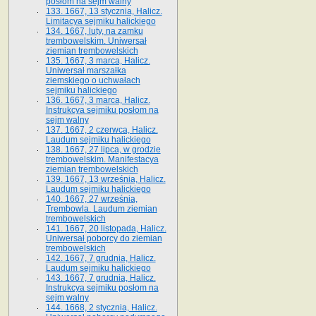
posłom na sejm walny
133. 1667, 13 stycznia, Halicz.
Limitacya sejmiku halickiego
134. 1667, luty, na zamku
trembowelskim. Uniwersał
ziemian trembowelskich
135. 1667, 3 marca, Halicz.
Uniwersał marszałka
ziemskiego o uchwałach
sejmiku halickiego
136. 1667, 3 marca, Halicz.
Instrukcya sejmiku posłom na
sejm walny
137. 1667, 2 czerwca, Halicz.
Laudum sejmiku halickiego
138. 1667, 27 lipca, w grodzie
trembowelskim. Manifestacya
ziemian trembowelskich
139. 1667, 13 września, Halicz.
Laudum sejmiku halickiego
140. 1667, 27 września,
Trembowla. Laudum ziemian
trembowelskich
141. 1667, 20 listopada, Halicz.
Uniwersał poborcy do ziemian
trembowelskich
142. 1667, 7 grudnia, Halicz.
Laudum sejmiku halickiego
143. 1667, 7 grudnia, Halicz.
Instrukcya sejmiku posłom na
sejm walny
144. 1668, 2 stycznia, Halicz.