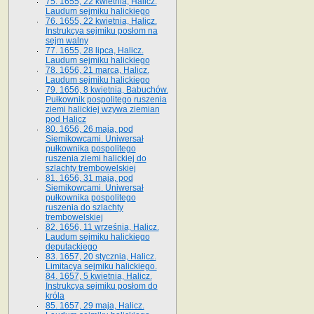
75. 1655, 22 kwietnia, Halicz.
Laudum sejmiku halickiego
76. 1655, 22 kwietnia, Halicz.
Instrukcya sejmiku posłom na
sejm walny
77. 1655, 28 lipca, Halicz.
Laudum sejmiku halickiego
78. 1656, 21 marca, Halicz.
Laudum sejmiku halickiego
79. 1656, 8 kwietnia, Babuchów.
Pułkownik pospolitego ruszenia
ziemi halickiej wzywa ziemian
pod Halicz
80. 1656, 26 maja, pod
Siemikowcami. Uniwersał
pułkownika pospolitego
ruszenia ziemi halickiej do
szlachty trembowelskiej
81. 1656, 31 maja, pod
Siemikowcami. Uniwersał
pułkownika pospolitego
ruszenia do szlachty
trembowelskiej
82. 1656, 11 września, Halicz.
Laudum sejmiku halickiego
deputackiego
83. 1657, 20 stycznia, Halicz.
Limitacya sejmiku halickiego.
84. 1657, 5 kwietnia, Halicz.
Instrukcya sejmiku posłom do
króla
85. 1657, 29 maja, Halicz.