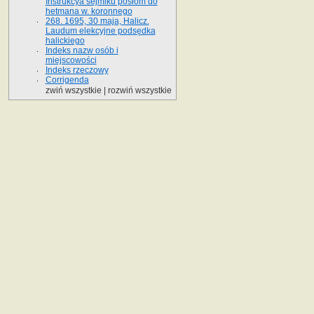
Instrukcya sejmiku posłom do
hetmana w. koronnego
268. 1695, 30 maja, Halicz.
Laudum elekcyjne podsędka
halickiego
Indeks nazw osób i
miejscowości
Indeks rzeczowy
Corrigenda
zwiń wszystkie
|
rozwiń wszystkie