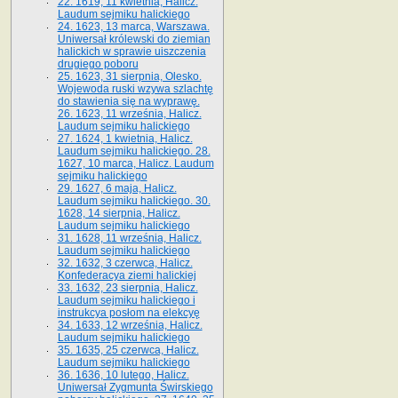
22. 1619, 11 kwietnia, Halicz.
Laudum sejmiku halickiego
24. 1623, 13 marca, Warszawa.
Uniwersał królewski do ziemian
halickich w sprawie uiszczenia
drugiego poboru
25. 1623, 31 sierpnia, Olesko.
Wojewoda ruski wzywa szlachtę
do stawienia się na wyprawę.
26. 1623, 11 września, Halicz.
Laudum sejmiku halickiego
27. 1624, 1 kwietnia, Halicz.
Laudum sejmiku halickiego. 28.
1627, 10 marca, Halicz. Laudum
sejmiku halickiego
29. 1627, 6 maja, Halicz.
Laudum sejmiku halickiego. 30.
1628, 14 sierpnia, Halicz.
Laudum sejmiku halickiego
31. 1628, 11 września, Halicz.
Laudum sejmiku halickiego
32. 1632, 3 czerwca, Halicz.
Konfederacya ziemi halickiej
33. 1632, 23 sierpnia, Halicz.
Laudum sejmiku halickiego i
instrukcya posłom na elekcyę
34. 1633, 12 września, Halicz.
Laudum sejmiku halickiego
35. 1635, 25 czerwca, Halicz.
Laudum sejmiku halickiego
36. 1636, 10 lutego, Halicz.
Uniwersał Zygmunta Świrskiego