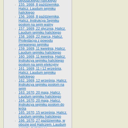
deputackiego halickiego
155. 1668, 8 października,
Halicz. Laudum sejmiku
halickiego
156. 1668, 8 października,
Halicz. Instrukcya Sejmiku
posłom na sejm walny
157. 1669, 22 stycznia, Halicz.
Laudum sejmiku halickiego
158. 1669, 22 marca, Halicz.
Protestacya z powodu
zerwanego sejmiku
159. 1669, 11 kwietnia, Halicz.
Laudum sejmiku halickiego
160. 1669, 11 kwietnia, Halicz.
Instrukcya sejmiku halickiego
posłom na sejm elekcyjny
161. 1669, 11 i 12 września,
Halicz. Laudum sejmiku
halickiego
162. 1669, 12 września, Halicz.
Instrukcya sejmiku posłom na
sejm
163. 1670, 20 maja, Halicz.
Laudum sejmiku halickiego
164. 1670, 20 maja, Halicz.
Instrukcya sejmiku posłom do
króla
165. 1670, 15 września, Halicz.
Laudum sejmiku halickiego
166. 1670, 27 października, w
obozie pod Haliczem. Laudum