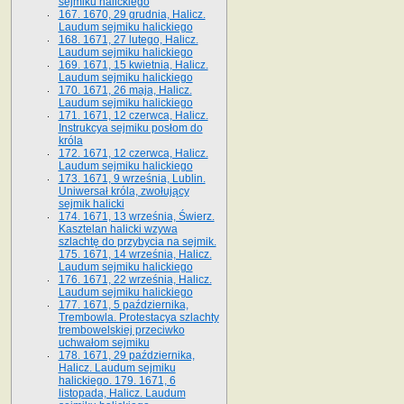
sejmiku halickiego
167. 1670, 29 grudnia, Halicz.
Laudum sejmiku halickiego
168. 1671, 27 lutego, Halicz.
Laudum sejmiku halickiego
169. 1671, 15 kwietnia, Halicz.
Laudum sejmiku halickiego
170. 1671, 26 maja, Halicz.
Laudum sejmiku halickiego
171. 1671, 12 czerwca, Halicz.
Instrukcya sejmiku posłom do
króla
172. 1671, 12 czerwca, Halicz.
Laudum sejmiku halickiego
173. 1671, 9 września, Lublin.
Uniwersał króla, zwołujący
sejmik halicki
174. 1671, 13 września, Świerz.
Kasztelan halicki wzywa
szlachtę do przybycia na sejmik.
175. 1671, 14 września, Halicz.
Laudum sejmiku halickiego
176. 1671, 22 września, Halicz.
Laudum sejmiku halickiego
177. 1671, 5 października,
Trembowla. Protestacya szlachty
trembowelskiej przeciwko
uchwałom sejmiku
178. 1671, 29 października,
Halicz. Laudum sejmiku
halickiego. 179. 1671, 6
listopada, Halicz. Laudum