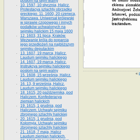
posłom na sejm walny
10. 1597, 10 stycznia, Halicz.
Protestacya szlachty obrządku
greckiego. 11. 1600, 20 czerwca,
Warszawa. Uniwersał królewski
w sprawie czopowego i innych
podatków uchwalonych na
sejmiku halickim 15 maja 1600
12. 1603, 31 lipca, Kraków.
Wezwanie króla do poparcia
jego przedłożeń na najbliższym
sejmiku deputackim
13. 1607, 19 marca, Halicz.
Laudum sejmiku halickiego
14. 1607, 19 marca, Halicz.
Instrukcya sejmiku halickiego
posłom na sejm walny
«
15. 1608, 15 września, Halicz.
Laudum sejmiku halickiego
16. 13, 9 września, Halicz.
Laudum sejmiku halickiego
18. 1615, 20 października, pod
Haliczem. Konfederacya
ziemian halickich
19. 1615, 1 grudnia, pod
Haliczem. Uchwały sejmiku
zbrojnego szlachty halickiej
20. 1615, 1 grudnia, pod
Kołomyją. Uchwały sejmiku
zbrojnego szlachty halickiej
21. 1618, 7 maja, Halicz
Laudum ziemian halickich.