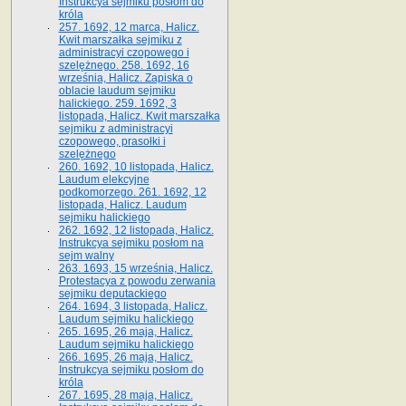
Instrukcya sejmiku posłom do
króla
257. 1692, 12 marca, Halicz.
Kwit marszałka sejmiku z
administracyi czopowego i
szelężnego. 258. 1692, 16
września, Halicz. Zapiska o
oblacie laudum sejmiku
halickiego. 259. 1692, 3
listopada, Halicz. Kwit marszałka
sejmiku z administracyi
czopowego, prasołki i
szelężnego
260. 1692, 10 listopada, Halicz.
Laudum elekcyjne
podkomorzego. 261. 1692, 12
listopada, Halicz. Laudum
sejmiku halickiego
262. 1692, 12 listopada, Halicz.
Instrukcya sejmiku posłom na
sejm walny
263. 1693, 15 września, Halicz.
Protestacya z powodu zerwania
sejmiku deputackiego
264. 1694, 3 listopada, Halicz.
Laudum sejmiku halickiego
265. 1695, 26 maja, Halicz.
Laudum sejmiku halickiego
266. 1695, 26 maja, Halicz.
Instrukcya sejmiku posłom do
króla
267. 1695, 28 maja, Halicz.