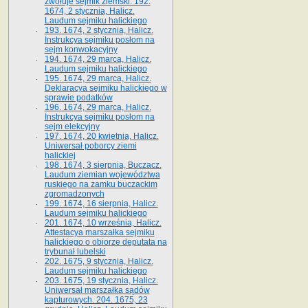
zwołuje sejmik ziemski. 192.
1674, 2 stycznia, Halicz.
Laudum sejmiku halickiego
193. 1674, 2 stycznia, Halicz.
Instrukcya sejmiku posłom na
sejm konwokacyjny
194. 1674, 29 marca, Halicz.
Laudum sejmiku halickiego
195. 1674, 29 marca, Halicz.
Deklaracya sejmiku halickiego w
sprawie podatków
196. 1674, 29 marca, Halicz.
Instrukcya sejmiku posłom na
sejm elekcyjny
197. 1674, 20 kwietnia, Halicz.
Uniwersał poborcy ziemi
halickiej
198. 1674, 3 sierpnia, Buczacz.
Laudum ziemian województwa
ruskiego na zamku buczackim
zgromadzonych
199. 1674, 16 sierpnia, Halicz.
Laudum sejmiku halickiego
201. 1674, 10 września, Halicz.
Attestacya marszałka sejmiku
halickiego o obiorze deputata na
trybunał lubelski
202. 1675, 9 stycznia, Halicz.
Laudum sejmiku halickiego
203. 1675, 19 stycznia, Halicz.
Uniwersał marszałka sądów
kapturowych. 204. 1675, 23