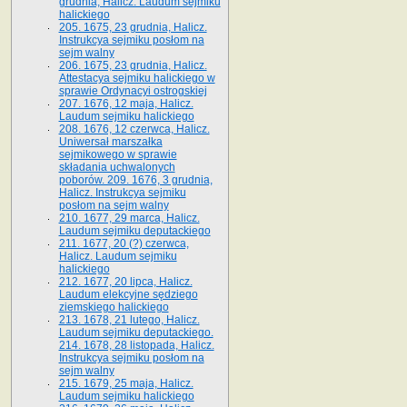
grudnia, Halicz. Laudum sejmiku
halickiego
205. 1675, 23 grudnia, Halicz.
Instrukcya sejmiku posłom na
sejm walny
206. 1675, 23 grudnia, Halicz.
Attestacya sejmiku halickiego w
sprawie Ordynacyi ostrogskiej
207. 1676, 12 maja, Halicz.
Laudum sejmiku halickiego
208. 1676, 12 czerwca, Halicz.
Uniwersał marszałka
sejmikowego w sprawie
składania uchwalonych
poborów. 209. 1676, 3 grudnia,
Halicz. Instrukcya sejmiku
posłom na sejm walny
210. 1677, 29 marca, Halicz.
Laudum sejmiku deputackiego
211. 1677, 20 (?) czerwca,
Halicz. Laudum sejmiku
halickiego
212. 1677, 20 lipca, Halicz.
Laudum elekcyjne sędziego
ziemskiego halickiego
213. 1678, 21 lutego, Halicz.
Laudum sejmiku deputackiego.
214. 1678, 28 listopada, Halicz.
Instrukcya sejmiku posłom na
sejm walny
215. 1679, 25 maja, Halicz.
Laudum sejmiku halickiego