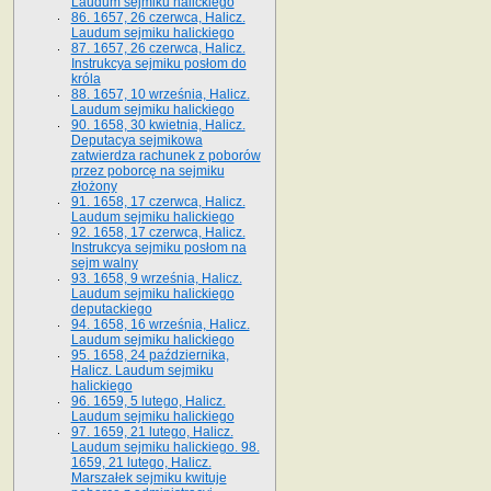
Laudum sejmiku halickiego
86. 1657, 26 czerwca, Halicz.
Laudum sejmiku halickiego
87. 1657, 26 czerwca, Halicz.
Instrukcya sejmiku posłom do
króla
88. 1657, 10 września, Halicz.
Laudum sejmiku halickiego
90. 1658, 30 kwietnia, Halicz.
Deputacya sejmikowa
zatwierdza rachunek z poborów
przez poborcę na sejmiku
złożony
91. 1658, 17 czerwca, Halicz.
Laudum sejmiku halickiego
92. 1658, 17 czerwca, Halicz.
Instrukcya sejmiku posłom na
sejm walny
93. 1658, 9 września, Halicz.
Laudum sejmiku halickiego
deputackiego
94. 1658, 16 września, Halicz.
Laudum sejmiku halickiego
95. 1658, 24 października,
Halicz. Laudum sejmiku
halickiego
96. 1659, 5 lutego, Halicz.
Laudum sejmiku halickiego
97. 1659, 21 lutego, Halicz.
Laudum sejmiku halickiego. 98.
1659, 21 lutego, Halicz.
Marszałek sejmiku kwituje