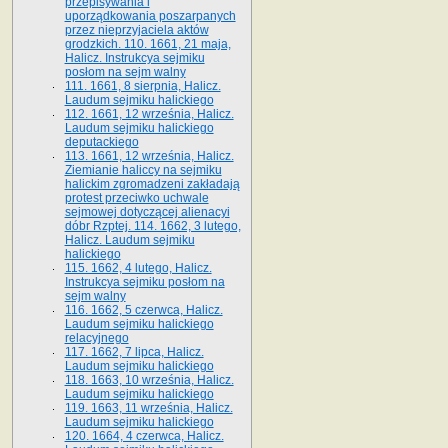
przepisywania i
uporządkowania poszarpanych
przez nieprzyjaciela aktów
grodzkich. 110. 1661, 21 maja,
Halicz. Instrukcya sejmiku
posłom na sejm walny
111. 1661, 8 sierpnia, Halicz.
Laudum sejmiku halickiego
112. 1661, 12 września, Halicz.
Laudum sejmiku halickiego
deputackiego
113. 1661, 12 września, Halicz.
Ziemianie haliccy na sejmiku
halickim zgromadzeni zakładają
protest przeciwko uchwale
sejmowej dotyczącej alienacyi
dóbr Rzptej. 114. 1662, 3 lutego,
Halicz. Laudum sejmiku
halickiego
115. 1662, 4 lutego, Halicz.
Instrukcya sejmiku posłom na
sejm walny
116. 1662, 5 czerwca, Halicz.
Laudum sejmiku halickiego
relacyjnego
117. 1662, 7 lipca, Halicz.
Laudum sejmiku halickiego
118. 1663, 10 września, Halicz.
Laudum sejmiku halickiego
119. 1663, 11 września, Halicz.
Laudum sejmiku halickiego
120. 1664, 4 czerwca, Halicz.