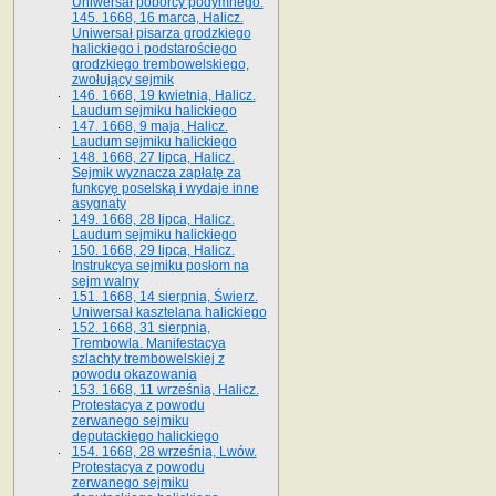
Uniwersał poborcy podymnego.
145. 1668, 16 marca, Halicz.
Uniwersał pisarza grodzkiego
halickiego i podstarościego
grodzkiego trembowelskiego,
zwołujący sejmik
146. 1668, 19 kwietnia, Halicz.
Laudum sejmiku halickiego
147. 1668, 9 maja, Halicz.
Laudum sejmiku halickiego
148. 1668, 27 lipca, Halicz.
Sejmik wyznacza zapłatę za
funkcyę poselską i wydaje inne
asygnaty
149. 1668, 28 lipca, Halicz.
Laudum sejmiku halickiego
150. 1668, 29 lipca, Halicz.
Instrukcya sejmiku posłom na
sejm walny
151. 1668, 14 sierpnia, Świerz.
Uniwersał kasztelana halickiego
152. 1668, 31 sierpnia,
Trembowla. Manifestacya
szlachty trembowelskiej z
powodu okazowania
153. 1668, 11 września, Halicz.
Protestacya z powodu
zerwanego sejmiku
deputackiego halickiego
154. 1668, 28 września, Lwów.
Protestacya z powodu
zerwanego sejmiku