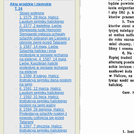
Akta grodzkie i ziemskie
T. 24
Słowo wstępne
1. 1575, 28 lipca, Halicz.
Laudum sejmiku halickiego
2. 1577, 2 kwietnia, Lwów.
Wojewoda ruski Hieronim
Sieniawski ogłasza uchwały
szlachty zebranej we Lwowie o
obronie ziemi przed Tatarami
3. 1587, 14 maja, Lwów.
Szlachta halicka i inna
protestuje w sprawie jechania
na elekcyę. 4. 1587, 14 maja,
Lwów. Kasztelan halicki
protestuje w sprawie jechania
na elekcyę
5. 1590, 8 lutego, Halicz.
Instrukcya sejmiku dana posłom
na sejm
6. 1591, 12 marca, Halicz.
Laudum sejmiku halickiego
7. 1592, 31 lipca, Halicz.
Instrukcya sejmiku halickiego
posłom na sejm walny
8. 1594, 26 sierpnia, Halicz.
Protestacya szlachty ruskiej z
powodu cofnięcia się przed
Tatarami
9. 1597, 7 stycznia, Halicz.
Instrukcya sejmiku halickiego