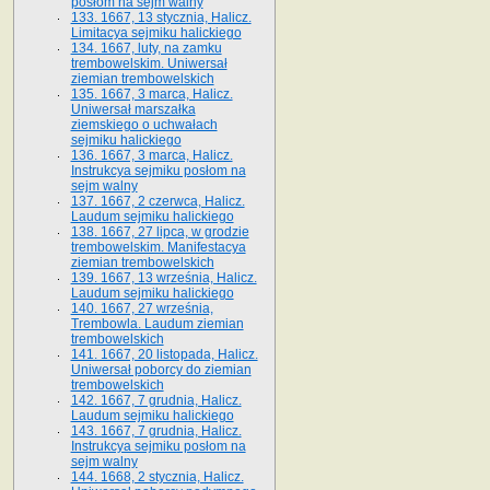
posłom na sejm walny
133. 1667, 13 stycznia, Halicz.
Limitacya sejmiku halickiego
134. 1667, luty, na zamku
trembowelskim. Uniwersał
ziemian trembowelskich
135. 1667, 3 marca, Halicz.
Uniwersał marszałka
ziemskiego o uchwałach
sejmiku halickiego
136. 1667, 3 marca, Halicz.
Instrukcya sejmiku posłom na
sejm walny
137. 1667, 2 czerwca, Halicz.
Laudum sejmiku halickiego
138. 1667, 27 lipca, w grodzie
trembowelskim. Manifestacya
ziemian trembowelskich
139. 1667, 13 września, Halicz.
Laudum sejmiku halickiego
140. 1667, 27 września,
Trembowla. Laudum ziemian
trembowelskich
141. 1667, 20 listopada, Halicz.
Uniwersał poborcy do ziemian
trembowelskich
142. 1667, 7 grudnia, Halicz.
Laudum sejmiku halickiego
143. 1667, 7 grudnia, Halicz.
Instrukcya sejmiku posłom na
sejm walny
144. 1668, 2 stycznia, Halicz.