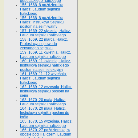
deputackiego halickiego
155. 1668, 8 października,
Halicz. Laudum sejmiku
halickiego
156. 1668, 8 października,
Halicz. Instrukcya Sejmiku
posłom na sejm walny
157. 1669, 22 stycznia, Halicz.
Laudum sejmiku halickiego
158. 1669, 22 marca, Halicz.
Protestacya z powodu
zerwanego sejmiku
159. 1669, 11 kwietnia, Halicz.
Laudum sejmiku halickiego
160. 1669, 11 kwietnia, Halicz.
Instrukcya sejmiku halickiego
posłom na sejm elekcyjny
161. 1669, 11 i 12 września,
Halicz. Laudum sejmiku
halickiego
162. 1669, 12 września, Halicz.
Instrukcya sejmiku posłom na
sejm
163. 1670, 20 maja, Halicz.
Laudum sejmiku halickiego
164. 1670, 20 maja, Halicz.
Instrukcya sejmiku posłom do
króla
165. 1670, 15 września, Halicz.
Laudum sejmiku halickiego
166. 1670, 27 października, w
obozie pod Haliczem. Laudum