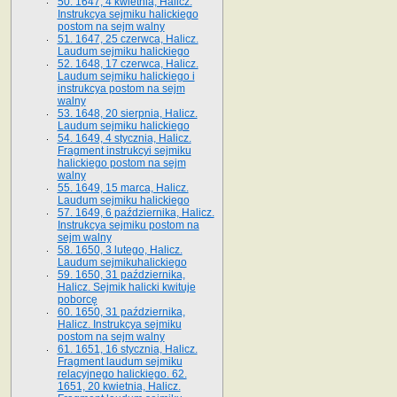
50. 1647, 4 kwietnia, Halicz.
Instrukcya sejmiku halickiego
postom na sejm walny
51. 1647, 25 czerwca, Halicz.
Laudum sejmiku halickiego
52. 1648, 17 czerwca, Halicz.
Laudum sejmiku halickiego i
instrukcya postom na sejm
walny
53. 1648, 20 sierpnia, Halicz.
Laudum sejmiku halickiego
54. 1649, 4 stycznia, Halicz.
Fragment instrukcyi sejmiku
halickiego postom na sejm
walny
55. 1649, 15 marca, Halicz.
Laudum sejmiku halickiego
57. 1649, 6 października, Halicz.
Instrukcya sejmiku postom na
sejm walny
58. 1650, 3 lutego, Halicz.
Laudum sejmikuhalickiego
59. 1650, 31 października,
Halicz. Sejmik halicki kwituje
poborcę
60. 1650, 31 października,
Halicz. Instrukcya sejmiku
postom na sejm walny
61. 1651, 16 stycznia, Halicz.
Fragment laudum sejmiku
relacyjnego halickiego. 62.
1651, 20 kwietnia, Halicz.