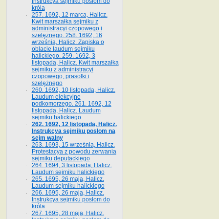
Instrukcya sejmiku posłom do
króla
257. 1692, 12 marca, Halicz.
Kwit marszałka sejmiku z
administracyi czopowego i
szelężnego. 258. 1692, 16
września, Halicz. Zapiska o
oblacie laudum sejmiku
halickiego. 259. 1692, 3
listopada, Halicz. Kwit marszałka
sejmiku z administracyi
czopowego, prasołki i
szelężnego
260. 1692, 10 listopada, Halicz.
Laudum elekcyjne
podkomorzego. 261. 1692, 12
listopada, Halicz. Laudum
sejmiku halickiego
262. 1692, 12 listopada, Halicz.
Instrukcya sejmiku posłom na
sejm walny
263. 1693, 15 września, Halicz.
Protestacya z powodu zerwania
sejmiku deputackiego
264. 1694, 3 listopada, Halicz.
Laudum sejmiku halickiego
265. 1695, 26 maja, Halicz.
Laudum sejmiku halickiego
266. 1695, 26 maja, Halicz.
Instrukcya sejmiku posłom do
króla
267. 1695, 28 maja, Halicz.