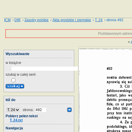
ICM
›
DIR
›
Zasoby polskie
›
Akta grodzkie i ziemskie
›
T. 24
› strona 492
Podstawowym adrese
«
Wyszukiwanie
w książce
szukaj w całej serii
Idź do
strona:
Pobierz pełen tekst
T. 24.txt
Nawigacja