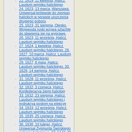
22. 1619, 11 kwietnia, Halicz.
Laudum sejmiku halickiego
24. 1623, 13 marca, Warszawa.
Uniwersał królewski do ziemian
halickich w sprawie uiszczenia
drugiego poboru
25. 1623, 31 sierpnia, Olesko.
Wojewoda ruski wzywa szlachtę
do stawienia się na wyprawę.
26. 1623, 11 września, Halicz.
Laudum sejmiku halickiego
27. 1624, 1 kwietnia, Halicz.
Laudum sejmiku halickiego. 28.
1627, 10 marca, Halicz. Laudum
sejmiku halickiego
29. 1627, 6 maja, Halicz.
Laudum sejmiku halickiego. 30.
1628, 14 sierpnia, Halicz.
Laudum sejmiku halickiego
31. 1628, 11 września, Halicz.
Laudum sejmiku halickiego
32. 1632, 3 czerwca, Halicz.
Konfederacya ziemi halickiej
33. 1632, 23 sierpnia, Halicz.
Laudum sejmiku halickiego i
instrukcya posłom na elekcyę
34. 1633, 12 września, Halicz.
Laudum sejmiku halickiego
35. 1635, 25 czerwca, Halicz.
Laudum sejmiku halickiego
36. 1636, 10 lutego, Halicz.
Uniwersał Zygmunta Świrskiego