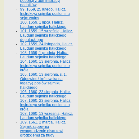
poborcę z administracyi
podatków
99. 1659, 25 lutego, Halicz.
Instrukcya sejmiku posłom na
sejm walny
100. 1659, 1 lipca, Halicz.
Laudum sejmiku halickiego
101. 1659, 15 września, Halicz.
Laudum sejmiku halickiego
deputackiego
102. 1659, 24 listopada, Halicz.
Laudum sejmiku halickiego
103. 1659, 1 grudnia, Halicz.
Laudum sejmiku halickiego
104. 1660, 13 sierpnia, Halicz.
Instrukcya sejmiku posłom do
króla
105. 1660, 13 sierpnia, s. 1.
Odpowiedź królewska na
legacyę posłów sejmiku
halickiego
106. 1660, 23 sierpnia, Halicz.
Laudum sejmiku halickiego
107. 1660, 23 sierpnia, Halicz.
Instrukcya sejmiku posłom do
króla
108. 1660, 13 września, Halicz.
Laudum sejmiku halickiego
109. 1661, 2 marca, Halicz.
Sejmik zapewnia
wynagrodzenie pisarzowi
grodzkiemu za trudy