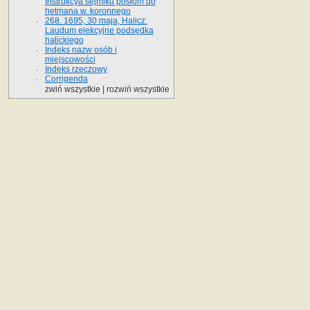
Instrukcya sejmiku posłom do
hetmana w. koronnego
268. 1695, 30 maja, Halicz.
Laudum elekcyjne podsędka
halickiego
Indeks nazw osób i
miejscowości
Indeks rzeczowy
Corrigenda
zwiń wszystkie
|
rozwiń wszystkie