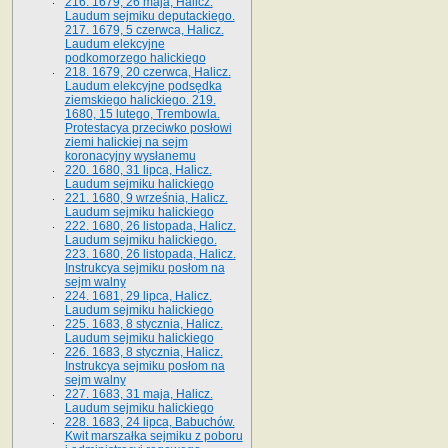
216. 1679, 26 maja, Halicz.
Laudum sejmiku deputackiego.
217. 1679, 5 czerwca, Halicz.
Laudum elekcyjne
podkomorzego halickiego
218. 1679, 20 czerwca, Halicz.
Laudum elekcyjne podsędka
ziemskiego halickiego. 219.
1680, 15 lutego, Trembowla.
Protestacya przeciwko posłowi
ziemi halickiej na sejm
koronacyjny wysłanemu
220. 1680, 31 lipca, Halicz.
Laudum sejmiku halickiego
221. 1680, 9 września, Halicz.
Laudum sejmiku halickiego
222. 1680, 26 listopada, Halicz.
Laudum sejmiku halickiego.
223. 1680, 26 listopada, Halicz.
Instrukcya sejmiku posłom na
sejm walny
224. 1681, 29 lipca, Halicz.
Laudum sejmiku halickiego
225. 1683, 8 stycznia, Halicz.
Laudum sejmiku halickiego
226. 1683, 8 stycznia, Halicz.
Instrukcya sejmiku posłom na
sejm walny
227. 1683, 31 maja, Halicz.
Laudum sejmiku halickiego
228. 1683, 24 lipca, Babuchów.
Kwit marszałka sejmiku z poboru