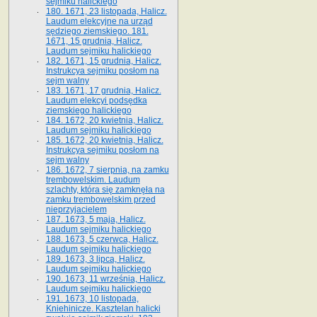
sejmiku halickiego
180. 1671, 23 listopada, Halicz.
Laudum elekcyjne na urząd
sędziego ziemskiego. 181.
1671, 15 grudnia, Halicz.
Laudum sejmiku halickiego
182. 1671, 15 grudnia, Halicz.
Instrukcya sejmiku posłom na
sejm walny
183. 1671, 17 grudnia, Halicz.
Laudum elekcyi podsędka
ziemskiego halickiego
184. 1672, 20 kwietnia, Halicz.
Laudum sejmiku halickiego
185. 1672, 20 kwietnia, Halicz.
Instrukcya sejmiku posłom na
sejm walny
186. 1672, 7 sierpnia, na zamku
trembowelskim. Laudum
szlachty, która się zamknęła na
zamku trembowelskim przed
nieprzyjacielem
187. 1673, 5 maja, Halicz.
Laudum sejmiku halickiego
188. 1673, 5 czerwca, Halicz.
Laudum sejmiku halickiego
189. 1673, 3 lipca, Halicz.
Laudum sejmiku halickiego
190. 1673, 11 września, Halicz.
Laudum sejmiku halickiego
191. 1673, 10 listopada,
Kniehinicze. Kasztelan halicki