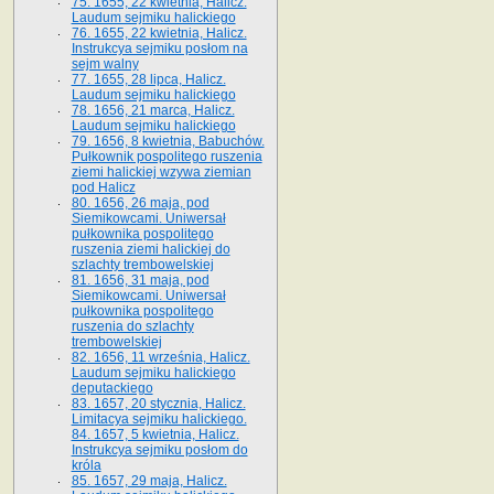
75. 1655, 22 kwietnia, Halicz.
Laudum sejmiku halickiego
76. 1655, 22 kwietnia, Halicz.
Instrukcya sejmiku posłom na
sejm walny
77. 1655, 28 lipca, Halicz.
Laudum sejmiku halickiego
78. 1656, 21 marca, Halicz.
Laudum sejmiku halickiego
79. 1656, 8 kwietnia, Babuchów.
Pułkownik pospolitego ruszenia
ziemi halickiej wzywa ziemian
pod Halicz
80. 1656, 26 maja, pod
Siemikowcami. Uniwersał
pułkownika pospolitego
ruszenia ziemi halickiej do
szlachty trembowelskiej
81. 1656, 31 maja, pod
Siemikowcami. Uniwersał
pułkownika pospolitego
ruszenia do szlachty
trembowelskiej
82. 1656, 11 września, Halicz.
Laudum sejmiku halickiego
deputackiego
83. 1657, 20 stycznia, Halicz.
Limitacya sejmiku halickiego.
84. 1657, 5 kwietnia, Halicz.
Instrukcya sejmiku posłom do
króla
85. 1657, 29 maja, Halicz.