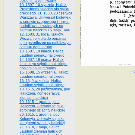
posłom na sejm walny
10. 1597, 10 stycznia, Halicz.
Protestacya szlachty obrządku
greckiego. 11. 1600, 20 czerwca,
Warszawa. Uniwersał królewski
w sprawie czopowego i innych
podatków uchwalonych na
sejmiku halickim 15 maja 1600
12. 1603, 31 lipca, Kraków.
Wezwanie króla do poparcia
jego przedłożeń na najbliższym
sejmiku deputackim
13. 1607, 19 marca, Halicz.
Laudum sejmiku halickiego
14. 1607, 19 marca, Halicz.
Instrukcya sejmiku halickiego
posłom na sejm walny
«
15. 1608, 15 września, Halicz.
Laudum sejmiku halickiego
16. 13, 9 września, Halicz.
Laudum sejmiku halickiego
18. 1615, 20 października, pod
Haliczem. Konfederacya
ziemian halickich
19. 1615, 1 grudnia, pod
Haliczem. Uchwały sejmiku
zbrojnego szlachty halickiej
20. 1615, 1 grudnia, pod
Kołomyją. Uchwały sejmiku
zbrojnego szlachty halickiej
21. 1618, 7 maja, Halicz
Laudum ziemian halickich.