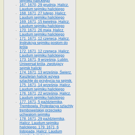
sejmiku halickiego
167. 1670, 29 grudnia, Halicz.
Laudum sejmiku halickiego
168. 1671, 27 lutego, Halicz.
Laudum sejmiku halickiego
169. 1671, 15 kwietnia, Halicz.
Laudum sejmiku halickiego
170. 1671, 26 maja, Halicz.
Laudum sejmiku halickiego
171. 1671, 12 czerwca, Halicz.
Instrukcya sejmiku posłom do
króla
172. 1671, 12 czerwca, Halicz.
Laudum sejmiku halickiego
173. 1671, 9 września, Lublin.
Uniwersał króla, zwołujący
sejmik halicki
174. 1671, 13 września, Świerz.
Kasztelan halicki wzywa
szlachtę do przybycia na sejmik.
175. 1671, 14 września, Halicz.
Laudum sejmiku halickiego
176. 1671, 22 września, Halicz.
Laudum sejmiku halickiego
177. 1671, 5 października,
Trembowla. Protestacya szlachty
trembowelskiej przeciwko
uchwałom sejmiku
178. 1671, 29 października,
Halicz. Laudum sejmiku
halickiego. 179. 1671, 6
listopada, Halicz. Laudum