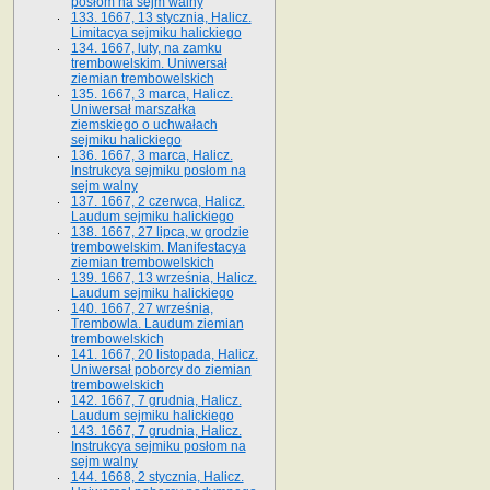
posłom na sejm walny
133. 1667, 13 stycznia, Halicz.
Limitacya sejmiku halickiego
134. 1667, luty, na zamku
trembowelskim. Uniwersał
ziemian trembowelskich
135. 1667, 3 marca, Halicz.
Uniwersał marszałka
ziemskiego o uchwałach
sejmiku halickiego
136. 1667, 3 marca, Halicz.
Instrukcya sejmiku posłom na
sejm walny
137. 1667, 2 czerwca, Halicz.
Laudum sejmiku halickiego
138. 1667, 27 lipca, w grodzie
trembowelskim. Manifestacya
ziemian trembowelskich
139. 1667, 13 września, Halicz.
Laudum sejmiku halickiego
140. 1667, 27 września,
Trembowla. Laudum ziemian
trembowelskich
141. 1667, 20 listopada, Halicz.
Uniwersał poborcy do ziemian
trembowelskich
142. 1667, 7 grudnia, Halicz.
Laudum sejmiku halickiego
143. 1667, 7 grudnia, Halicz.
Instrukcya sejmiku posłom na
sejm walny
144. 1668, 2 stycznia, Halicz.