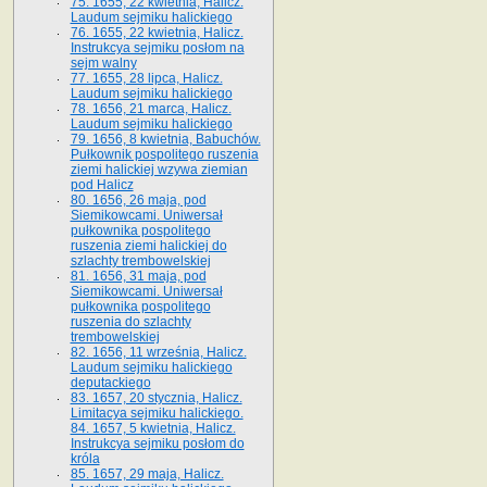
75. 1655, 22 kwietnia, Halicz.
Laudum sejmiku halickiego
76. 1655, 22 kwietnia, Halicz.
Instrukcya sejmiku posłom na
sejm walny
77. 1655, 28 lipca, Halicz.
Laudum sejmiku halickiego
78. 1656, 21 marca, Halicz.
Laudum sejmiku halickiego
79. 1656, 8 kwietnia, Babuchów.
Pułkownik pospolitego ruszenia
ziemi halickiej wzywa ziemian
pod Halicz
80. 1656, 26 maja, pod
Siemikowcami. Uniwersał
pułkownika pospolitego
ruszenia ziemi halickiej do
szlachty trembowelskiej
81. 1656, 31 maja, pod
Siemikowcami. Uniwersał
pułkownika pospolitego
ruszenia do szlachty
trembowelskiej
82. 1656, 11 września, Halicz.
Laudum sejmiku halickiego
deputackiego
83. 1657, 20 stycznia, Halicz.
Limitacya sejmiku halickiego.
84. 1657, 5 kwietnia, Halicz.
Instrukcya sejmiku posłom do
króla
85. 1657, 29 maja, Halicz.