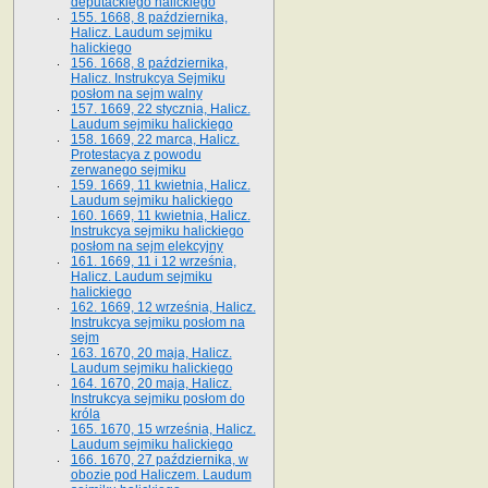
deputackiego halickiego
155. 1668, 8 października,
Halicz. Laudum sejmiku
halickiego
156. 1668, 8 października,
Halicz. Instrukcya Sejmiku
posłom na sejm walny
157. 1669, 22 stycznia, Halicz.
Laudum sejmiku halickiego
158. 1669, 22 marca, Halicz.
Protestacya z powodu
zerwanego sejmiku
159. 1669, 11 kwietnia, Halicz.
Laudum sejmiku halickiego
160. 1669, 11 kwietnia, Halicz.
Instrukcya sejmiku halickiego
posłom na sejm elekcyjny
161. 1669, 11 i 12 września,
Halicz. Laudum sejmiku
halickiego
162. 1669, 12 września, Halicz.
Instrukcya sejmiku posłom na
sejm
163. 1670, 20 maja, Halicz.
Laudum sejmiku halickiego
164. 1670, 20 maja, Halicz.
Instrukcya sejmiku posłom do
króla
165. 1670, 15 września, Halicz.
Laudum sejmiku halickiego
166. 1670, 27 października, w
obozie pod Haliczem. Laudum