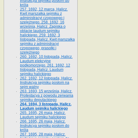
Instrukcya sejmiku posłom do
króla
257. 1692, 12 marca, Halicz.
Kwit marszałka sejmiku z
administracyi czopowego i
szelężnego. 258. 1692, 16
września, Halicz. Zapiska o
oblacie laudum sejmiku
halickiego. 259. 1692, 3
listopada, Halicz. Kwit marszałka
sejmiku z administracyi
czopowego, prasołki i
szelężnego
260. 1692, 10 listopada, Halicz.
Laudum elekcyjne
podkomorzego. 261. 1692, 12
listopada, Halicz. Laudum
sejmiku halickiego
262. 1692, 12 listopada, Halicz.
Instrukcya sejmiku posłom na
sejm walny
263. 1693, 15 września, Halicz.
Protestacya z powodu zerwania
sejmiku deputackiego
264. 1694, 3 listopada, Halicz.
Laudum sejmiku halickiego
265. 1695, 26 maja, Halicz.
Laudum sejmiku halickiego
266. 1695, 26 maja, Halicz.
Instrukcya sejmiku posłom do
króla
267. 1695, 28 maja, Halicz.