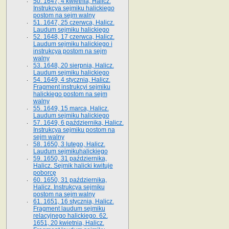
50. 1647, 4 kwietnia, Halicz.
Instrukcya sejmiku halickiego
postom na sejm walny
51. 1647, 25 czerwca, Halicz.
Laudum sejmiku halickiego
52. 1648, 17 czerwca, Halicz.
Laudum sejmiku halickiego i
instrukcya postom na sejm
walny
53. 1648, 20 sierpnia, Halicz.
Laudum sejmiku halickiego
54. 1649, 4 stycznia, Halicz.
Fragment instrukcyi sejmiku
halickiego postom na sejm
walny
55. 1649, 15 marca, Halicz.
Laudum sejmiku halickiego
57. 1649, 6 października, Halicz.
Instrukcya sejmiku postom na
sejm walny
58. 1650, 3 lutego, Halicz.
Laudum sejmikuhalickiego
59. 1650, 31 października,
Halicz. Sejmik halicki kwituje
poborcę
60. 1650, 31 października,
Halicz. Instrukcya sejmiku
postom na sejm walny
61. 1651, 16 stycznia, Halicz.
Fragment laudum sejmiku
relacyjnego halickiego. 62.
1651, 20 kwietnia, Halicz.