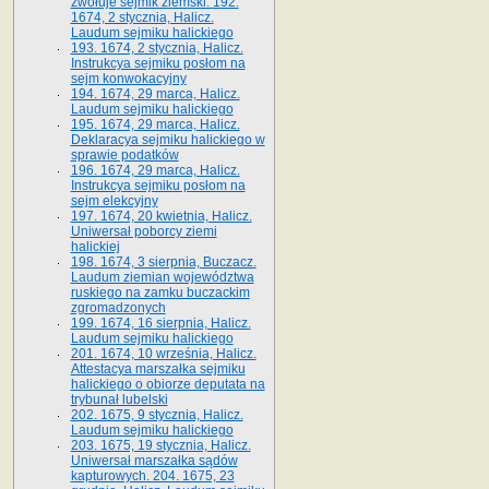
zwołuje sejmik ziemski. 192.
1674, 2 stycznia, Halicz.
Laudum sejmiku halickiego
193. 1674, 2 stycznia, Halicz.
Instrukcya sejmiku posłom na
sejm konwokacyjny
194. 1674, 29 marca, Halicz.
Laudum sejmiku halickiego
195. 1674, 29 marca, Halicz.
Deklaracya sejmiku halickiego w
sprawie podatków
196. 1674, 29 marca, Halicz.
Instrukcya sejmiku posłom na
sejm elekcyjny
197. 1674, 20 kwietnia, Halicz.
Uniwersał poborcy ziemi
halickiej
198. 1674, 3 sierpnia, Buczacz.
Laudum ziemian województwa
ruskiego na zamku buczackim
zgromadzonych
199. 1674, 16 sierpnia, Halicz.
Laudum sejmiku halickiego
201. 1674, 10 września, Halicz.
Attestacya marszałka sejmiku
halickiego o obiorze deputata na
trybunał lubelski
202. 1675, 9 stycznia, Halicz.
Laudum sejmiku halickiego
203. 1675, 19 stycznia, Halicz.
Uniwersał marszałka sądów
kapturowych. 204. 1675, 23