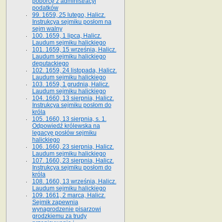
poborcę z administracyi
podatków
99. 1659, 25 lutego, Halicz.
Instrukcya sejmiku posłom na
sejm walny
100. 1659, 1 lipca, Halicz.
Laudum sejmiku halickiego
101. 1659, 15 września, Halicz.
Laudum sejmiku halickiego
deputackiego
102. 1659, 24 listopada, Halicz.
Laudum sejmiku halickiego
103. 1659, 1 grudnia, Halicz.
Laudum sejmiku halickiego
104. 1660, 13 sierpnia, Halicz.
Instrukcya sejmiku posłom do
króla
105. 1660, 13 sierpnia, s. 1.
Odpowiedź królewska na
legacyę posłów sejmiku
halickiego
106. 1660, 23 sierpnia, Halicz.
Laudum sejmiku halickiego
107. 1660, 23 sierpnia, Halicz.
Instrukcya sejmiku posłom do
króla
108. 1660, 13 września, Halicz.
Laudum sejmiku halickiego
109. 1661, 2 marca, Halicz.
Sejmik zapewnia
wynagrodzenie pisarzowi
grodzkiemu za trudy