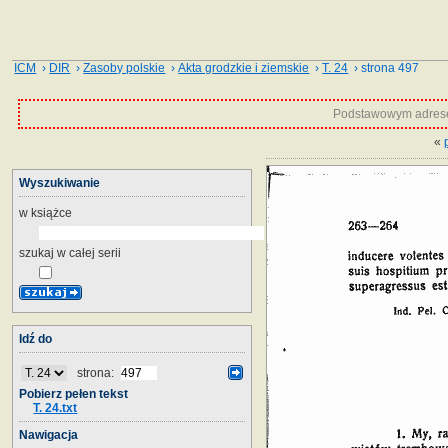
ICM
›
DIR
›
Zasoby polskie
›
Akta grodzkie i ziemskie
›
T. 24
› strona 497
Podstawowym adrese
«
Wyszukiwanie
w książce
szukaj w całej serii
Idź do
strona:
Pobierz pełen tekst
T. 24.txt
Nawigacja