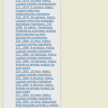
216. 1679, 26 maja, Halicz.
Laudum sejmiku deputackiego.
217. 1679, 5 czerwca, Halicz.
Laudum elekcyjne
podkomorzego halickiego
218. 1679, 20 czerwca, Halicz.
Laudum elekcyjne podsędka
ziemskiego halickiego. 219.
1680, 15 lutego, Trembowla.
Protestacya przeciwko posłowi
ziemi halickiej na sejm
koronacyjny wysłanemu
220. 1680, 31 lipca, Halicz.
Laudum sejmiku halickiego
221. 1680, 9 września, Halicz.
Laudum sejmiku halickiego
222. 1680, 26 listopada, Halicz.
Laudum sejmiku halickiego.
223. 1680, 26 listopada, Halicz.
Instrukcya sejmiku posłom na
sejm walny
224. 1681, 29 lipca, Halicz.
Laudum sejmiku halickiego
225. 1683, 8 stycznia, Halicz.
Laudum sejmiku halickiego
226. 1683, 8 stycznia, Halicz.
Instrukcya sejmiku posłom na
sejm walny
227. 1683, 31 maja, Halicz.
Laudum sejmiku halickiego
228. 1683, 24 lipca, Babuchów.
Kwit marszałka sejmiku z poboru