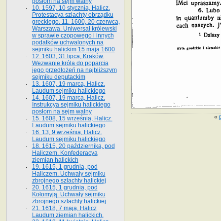
posłom na sejm walny
10. 1597, 10 stycznia, Halicz.
Protestacya szlachty obrządku
greckiego. 11. 1600, 20 czerwca,
Warszawa. Uniwersał królewski
w sprawie czopowego i innych
podatków uchwalonych na
sejmiku halickim 15 maja 1600
12. 1603, 31 lipca, Kraków.
Wezwanie króla do poparcia
jego przedłożeń na najbliższym
sejmiku deputackim
13. 1607, 19 marca, Halicz.
Laudum sejmiku halickiego
14. 1607, 19 marca, Halicz.
Instrukcya sejmiku halickiego
posłom na sejm walny
«
15. 1608, 15 września, Halicz.
Laudum sejmiku halickiego
16. 13, 9 września, Halicz.
Laudum sejmiku halickiego
18. 1615, 20 października, pod
Haliczem. Konfederacya
ziemian halickich
19. 1615, 1 grudnia, pod
Haliczem. Uchwały sejmiku
zbrojnego szlachty halickiej
20. 1615, 1 grudnia, pod
Kołomyją. Uchwały sejmiku
zbrojnego szlachty halickiej
21. 1618, 7 maja, Halicz
Laudum ziemian halickich.