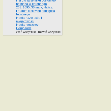
Instrukcya sejmiku posłom do
hetmana w. koronnego
268. 1695, 30 maja, Halicz.
Laudum elekcyjne podsędka
halickiego
Indeks nazw osób i
miejscowości
Indeks rzeczowy
Corrigenda
zwiń wszystkie
|
rozwiń wszystkie