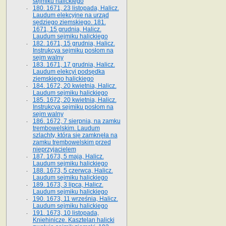
sejmiku halickiego
180. 1671, 23 listopada, Halicz.
Laudum elekcyjne na urząd
sędziego ziemskiego. 181.
1671, 15 grudnia, Halicz.
Laudum sejmiku halickiego
182. 1671, 15 grudnia, Halicz.
Instrukcya sejmiku posłom na
sejm walny
183. 1671, 17 grudnia, Halicz.
Laudum elekcyi podsędka
ziemskiego halickiego
184. 1672, 20 kwietnia, Halicz.
Laudum sejmiku halickiego
185. 1672, 20 kwietnia, Halicz.
Instrukcya sejmiku posłom na
sejm walny
186. 1672, 7 sierpnia, na zamku
trembowelskim. Laudum
szlachty, która się zamknęła na
zamku trembowelskim przed
nieprzyjacielem
187. 1673, 5 maja, Halicz.
Laudum sejmiku halickiego
188. 1673, 5 czerwca, Halicz.
Laudum sejmiku halickiego
189. 1673, 3 lipca, Halicz.
Laudum sejmiku halickiego
190. 1673, 11 września, Halicz.
Laudum sejmiku halickiego
191. 1673, 10 listopada,
Kniehinicze. Kasztelan halicki