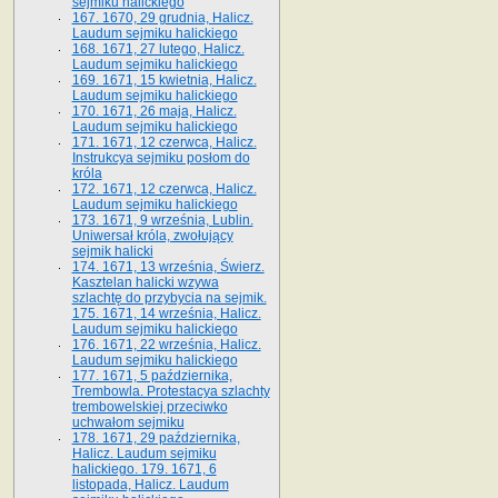
sejmiku halickiego
167. 1670, 29 grudnia, Halicz.
Laudum sejmiku halickiego
168. 1671, 27 lutego, Halicz.
Laudum sejmiku halickiego
169. 1671, 15 kwietnia, Halicz.
Laudum sejmiku halickiego
170. 1671, 26 maja, Halicz.
Laudum sejmiku halickiego
171. 1671, 12 czerwca, Halicz.
Instrukcya sejmiku posłom do
króla
172. 1671, 12 czerwca, Halicz.
Laudum sejmiku halickiego
173. 1671, 9 września, Lublin.
Uniwersał króla, zwołujący
sejmik halicki
174. 1671, 13 września, Świerz.
Kasztelan halicki wzywa
szlachtę do przybycia na sejmik.
175. 1671, 14 września, Halicz.
Laudum sejmiku halickiego
176. 1671, 22 września, Halicz.
Laudum sejmiku halickiego
177. 1671, 5 października,
Trembowla. Protestacya szlachty
trembowelskiej przeciwko
uchwałom sejmiku
178. 1671, 29 października,
Halicz. Laudum sejmiku
halickiego. 179. 1671, 6
listopada, Halicz. Laudum