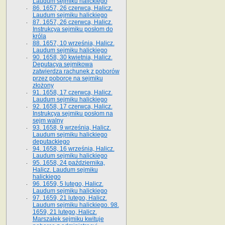
Laudum sejmiku halickiego
86. 1657, 26 czerwca, Halicz.
Laudum sejmiku halickiego
87. 1657, 26 czerwca, Halicz.
Instrukcya sejmiku posłom do
króla
88. 1657, 10 września, Halicz.
Laudum sejmiku halickiego
90. 1658, 30 kwietnia, Halicz.
Deputacya sejmikowa
zatwierdza rachunek z poborów
przez poborcę na sejmiku
złożony
91. 1658, 17 czerwca, Halicz.
Laudum sejmiku halickiego
92. 1658, 17 czerwca, Halicz.
Instrukcya sejmiku posłom na
sejm walny
93. 1658, 9 września, Halicz.
Laudum sejmiku halickiego
deputackiego
94. 1658, 16 września, Halicz.
Laudum sejmiku halickiego
95. 1658, 24 października,
Halicz. Laudum sejmiku
halickiego
96. 1659, 5 lutego, Halicz.
Laudum sejmiku halickiego
97. 1659, 21 lutego, Halicz.
Laudum sejmiku halickiego. 98.
1659, 21 lutego, Halicz.
Marszałek sejmiku kwituje