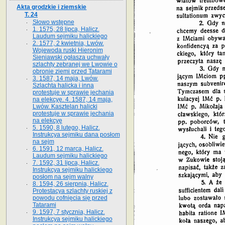
Akta grodzkie i ziemskie
T. 24
Słowo wstępne
1. 1575, 28 lipca, Halicz.
Laudum sejmiku halickiego
2. 1577, 2 kwietnia, Lwów.
Wojewoda ruski Hieronim
Sieniawski ogłasza uchwały
szlachty zebranej we Lwowie o
obronie ziemi przed Tatarami
3. 1587, 14 maja, Lwów.
Szlachta halicka i inna
protestuje w sprawie jechania
na elekcyę. 4. 1587, 14 maja,
Lwów. Kasztelan halicki
protestuje w sprawie jechania
na elekcyę
5. 1590, 8 lutego, Halicz.
Instrukcya sejmiku dana posłom
na sejm
6. 1591, 12 marca, Halicz.
Laudum sejmiku halickiego
7. 1592, 31 lipca, Halicz.
Instrukcya sejmiku halickiego
posłom na sejm walny
8. 1594, 26 sierpnia, Halicz.
Protestacya szlachty ruskiej z
powodu cofnięcia się przed
Tatarami
9. 1597, 7 stycznia, Halicz.
Instrukcya sejmiku halickiego