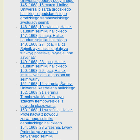
Uniwersał poborcy podymnego.
145. 1668, 16 marca, Halicz.
Uniwersał pisarza grodzkiego
halickiego i podstarościego
grodzkiego trembowelskiego,
zwołujący sejmik
146. 1668, 19 kwietnia, Halicz.
Laudum sejmiku halickiego
147. 1668, 9 maja, Halicz.
Laudum sejmiku halickiego
148. 1668, 27 lipca, Halicz.
Sejmik wyznacza zapłatę za
funkcyę poselską i wydaje inne
asygnaty
149. 1668, 28 lipca, Halicz.
Laudum sejmiku halickiego
150. 1668, 29 lipca, Halicz.
Instrukcya sejmiku posłom na
sejm walny
151. 1668, 14 sierpnia, Świerz.
Uniwersał kasztelana halickiego
152. 1668, 31 sierpnia,
Trembowla. Manifestacya
szlachty trembowelskiej z
powodu okazowania
153. 1668, 11 września, Halicz.
Protestacya z powodu
zerwanego sejmiku
deputackiego halickiego
154. 1668, 28 września, Lwów.
Protestacya z powodu
zerwanego sejmiku