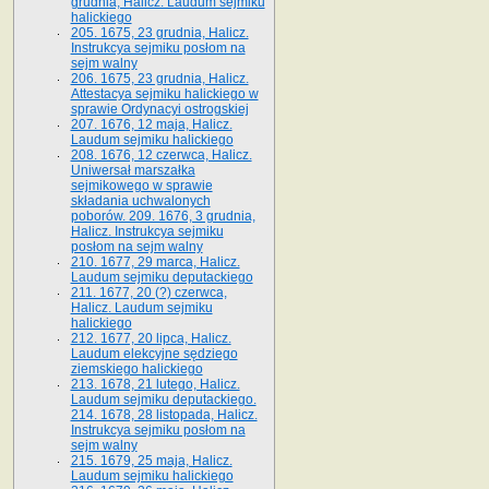
grudnia, Halicz. Laudum sejmiku
halickiego
205. 1675, 23 grudnia, Halicz.
Instrukcya sejmiku posłom na
sejm walny
206. 1675, 23 grudnia, Halicz.
Attestacya sejmiku halickiego w
sprawie Ordynacyi ostrogskiej
207. 1676, 12 maja, Halicz.
Laudum sejmiku halickiego
208. 1676, 12 czerwca, Halicz.
Uniwersał marszałka
sejmikowego w sprawie
składania uchwalonych
poborów. 209. 1676, 3 grudnia,
Halicz. Instrukcya sejmiku
posłom na sejm walny
210. 1677, 29 marca, Halicz.
Laudum sejmiku deputackiego
211. 1677, 20 (?) czerwca,
Halicz. Laudum sejmiku
halickiego
212. 1677, 20 lipca, Halicz.
Laudum elekcyjne sędziego
ziemskiego halickiego
213. 1678, 21 lutego, Halicz.
Laudum sejmiku deputackiego.
214. 1678, 28 listopada, Halicz.
Instrukcya sejmiku posłom na
sejm walny
215. 1679, 25 maja, Halicz.
Laudum sejmiku halickiego