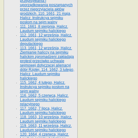
przepisywania i
uporządkowania poszarpanych
przez nieprzyjaciela aktów
grodzkich. 110. 1661, 21 maja,
Halicz. Instrukcya sejmiku
posłom na sejm walny
111. 1661, 8 sierpnia, Halicz.
Laudum sejmiku halickiego
112. 1661, 12 września, Halicz.
Laudum sejmiku halickiego
deputackiego
113. 1661, 12 września, Halicz.
Ziemianie haliccy na sejmiku
halickim zgromadzeni zakładają
protest przeciwko uchwale
sejmowej dotyczącej alienacyi
dóbr Rzptej. 114. 1662, 3 lutego,
Halicz. Laudum sejmiku
halickiego
115. 1662, 4 lutego, Halicz.
Instrukcya sejmiku posłom na
sejm walny
116. 1662, 5 czerwca, Halicz.
Laudum sejmiku halickiego
relacyjnego
117. 1662, 7 lipca, Halicz.
Laudum sejmiku halickiego
118. 1663, 10 września, Halicz.
Laudum sejmiku halickiego
119. 1663, 11 września, Halicz.
Laudum sejmiku halickiego
120. 1664, 4 czerwca, Halicz.