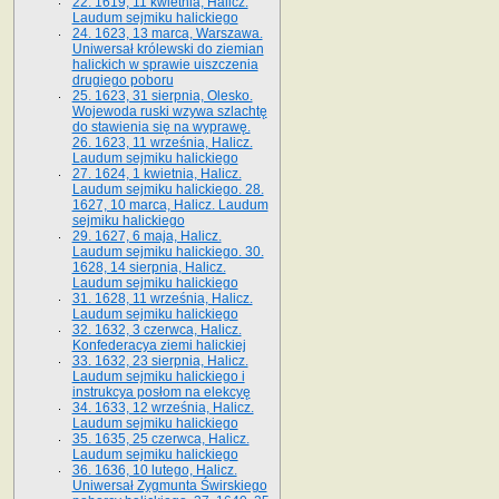
22. 1619, 11 kwietnia, Halicz.
Laudum sejmiku halickiego
24. 1623, 13 marca, Warszawa.
Uniwersał królewski do ziemian
halickich w sprawie uiszczenia
drugiego poboru
25. 1623, 31 sierpnia, Olesko.
Wojewoda ruski wzywa szlachtę
do stawienia się na wyprawę.
26. 1623, 11 września, Halicz.
Laudum sejmiku halickiego
27. 1624, 1 kwietnia, Halicz.
Laudum sejmiku halickiego. 28.
1627, 10 marca, Halicz. Laudum
sejmiku halickiego
29. 1627, 6 maja, Halicz.
Laudum sejmiku halickiego. 30.
1628, 14 sierpnia, Halicz.
Laudum sejmiku halickiego
31. 1628, 11 września, Halicz.
Laudum sejmiku halickiego
32. 1632, 3 czerwca, Halicz.
Konfederacya ziemi halickiej
33. 1632, 23 sierpnia, Halicz.
Laudum sejmiku halickiego i
instrukcya posłom na elekcyę
34. 1633, 12 września, Halicz.
Laudum sejmiku halickiego
35. 1635, 25 czerwca, Halicz.
Laudum sejmiku halickiego
36. 1636, 10 lutego, Halicz.
Uniwersał Zygmunta Świrskiego