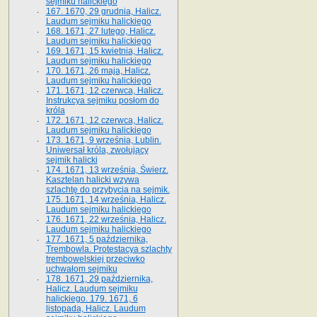
sejmiku halickiego
167. 1670, 29 grudnia, Halicz.
Laudum sejmiku halickiego
168. 1671, 27 lutego, Halicz.
Laudum sejmiku halickiego
169. 1671, 15 kwietnia, Halicz.
Laudum sejmiku halickiego
170. 1671, 26 maja, Halicz.
Laudum sejmiku halickiego
171. 1671, 12 czerwca, Halicz.
Instrukcya sejmiku posłom do
króla
172. 1671, 12 czerwca, Halicz.
Laudum sejmiku halickiego
173. 1671, 9 września, Lublin.
Uniwersał króla, zwołujący
sejmik halicki
174. 1671, 13 września, Świerz.
Kasztelan halicki wzywa
szlachtę do przybycia na sejmik.
175. 1671, 14 września, Halicz.
Laudum sejmiku halickiego
176. 1671, 22 września, Halicz.
Laudum sejmiku halickiego
177. 1671, 5 października,
Trembowla. Protestacya szlachty
trembowelskiej przeciwko
uchwałom sejmiku
178. 1671, 29 października,
Halicz. Laudum sejmiku
halickiego. 179. 1671, 6
listopada, Halicz. Laudum