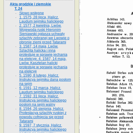
Akta grodzkie i ziemskie
T. 24
Słowo wstępne
1. 1575, 28 lipca, Halicz.
Laudum sejmiku halickiego
2. 1577, 2 kwietnia, Lwów.
Wojewoda ruski Hieronim
Sieniawski ogłasza uchwały
szlachty zebranej we Lwowie o
obronie ziemi przed Tatarami
3. 1587, 14 maja, Lwów.
Szlachta halicka i inna
protestuje w sprawie jechania
na elekcyę. 4. 1587, 14 maja,
Lwów. Kasztelan halicki
protestuje w sprawie jechania
na elekcyę
5. 1590, 8 lutego, Halicz.
Instrukcya sejmiku dana posłom
na sejm
6. 1591, 12 marca, Halicz.
Laudum sejmiku halickiego
7. 1592, 31 lipca, Halicz.
Instrukcya sejmiku halickiego
posłom na sejm walny
8. 1594, 26 sierpnia, Halicz.
Protestacya szlachty ruskiej z
powodu cofnięcia się przed
Tatarami
9. 1597, 7 stycznia, Halicz.
Instrukcya sejmiku halickiego