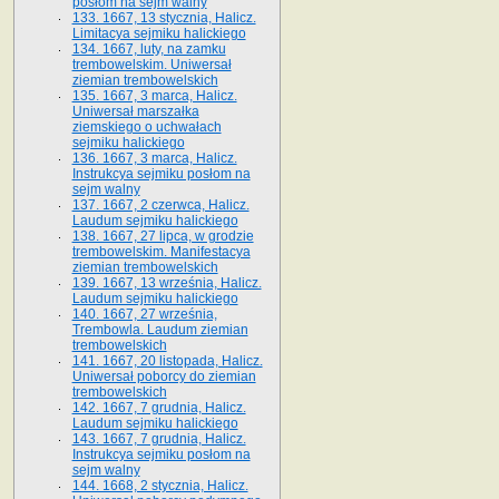
posłom na sejm walny
133. 1667, 13 stycznia, Halicz.
Limitacya sejmiku halickiego
134. 1667, luty, na zamku
trembowelskim. Uniwersał
ziemian trembowelskich
135. 1667, 3 marca, Halicz.
Uniwersał marszałka
ziemskiego o uchwałach
sejmiku halickiego
136. 1667, 3 marca, Halicz.
Instrukcya sejmiku posłom na
sejm walny
137. 1667, 2 czerwca, Halicz.
Laudum sejmiku halickiego
138. 1667, 27 lipca, w grodzie
trembowelskim. Manifestacya
ziemian trembowelskich
139. 1667, 13 września, Halicz.
Laudum sejmiku halickiego
140. 1667, 27 września,
Trembowla. Laudum ziemian
trembowelskich
141. 1667, 20 listopada, Halicz.
Uniwersał poborcy do ziemian
trembowelskich
142. 1667, 7 grudnia, Halicz.
Laudum sejmiku halickiego
143. 1667, 7 grudnia, Halicz.
Instrukcya sejmiku posłom na
sejm walny
144. 1668, 2 stycznia, Halicz.