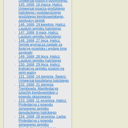
Uniwersał poborcy podymnego.
145. 1668, 16 marca, Halicz.
Uniwersał pisarza grodzkiego
halickiego i podstarościego
grodzkiego trembowelskiego,
zwołujący sejmik
146. 1668, 19 kwietnia, Halicz.
Laudum sejmiku halickiego
147. 1668, 9 maja, Halicz.
Laudum sejmiku halickiego
148. 1668, 27 lipca, Halicz.
Sejmik wyznacza zapłatę za
funkcyę poselską i wydaje inne
asygnaty
149. 1668, 28 lipca, Halicz.
Laudum sejmiku halickiego
150. 1668, 29 lipca, Halicz.
Instrukcya sejmiku posłom na
sejm walny
151. 1668, 14 sierpnia, Świerz.
Uniwersał kasztelana halickiego
152. 1668, 31 sierpnia,
Trembowla. Manifestacya
szlachty trembowelskiej z
powodu okazowania
153. 1668, 11 września, Halicz.
Protestacya z powodu
zerwanego sejmiku
deputackiego halickiego
154. 1668, 28 września, Lwów.
Protestacya z powodu
zerwanego sejmiku