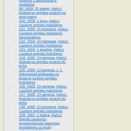
poborcę z administracyi
podatków
99. 1659, 25 lutego, Halicz.
Instrukcya sejmiku posłom na
sejm walny
100. 1659, 1 lipca, Halicz.
Laudum sejmiku halickiego
101. 1659, 15 września, Halicz.
Laudum sejmiku halickiego
deputackiego
102. 1659, 24 listopada, Halicz.
Laudum sejmiku halickiego
103. 1659, 1 grudnia, Halicz.
Laudum sejmiku halickiego
104. 1660, 13 sierpnia, Halicz.
Instrukcya sejmiku posłom do
króla
105. 1660, 13 sierpnia, s. 1.
Odpowiedź królewska na
legacyę posłów sejmiku
halickiego
106. 1660, 23 sierpnia, Halicz.
Laudum sejmiku halickiego
107. 1660, 23 sierpnia, Halicz.
Instrukcya sejmiku posłom do
króla
108. 1660, 13 września, Halicz.
Laudum sejmiku halickiego
109. 1661, 2 marca, Halicz.
Sejmik zapewnia
wynagrodzenie pisarzowi
grodzkiemu za trudy