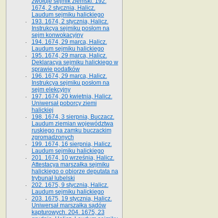
zwołuje sejmik ziemski. 192.
1674, 2 stycznia, Halicz.
Laudum sejmiku halickiego
193. 1674, 2 stycznia, Halicz.
Instrukcya sejmiku posłom na
sejm konwokacyjny
194. 1674, 29 marca, Halicz.
Laudum sejmiku halickiego
195. 1674, 29 marca, Halicz.
Deklaracya sejmiku halickiego w
sprawie podatków
196. 1674, 29 marca, Halicz.
Instrukcya sejmiku posłom na
sejm elekcyjny
197. 1674, 20 kwietnia, Halicz.
Uniwersał poborcy ziemi
halickiej
198. 1674, 3 sierpnia, Buczacz.
Laudum ziemian województwa
ruskiego na zamku buczackim
zgromadzonych
199. 1674, 16 sierpnia, Halicz.
Laudum sejmiku halickiego
201. 1674, 10 września, Halicz.
Attestacya marszałka sejmiku
halickiego o obiorze deputata na
trybunał lubelski
202. 1675, 9 stycznia, Halicz.
Laudum sejmiku halickiego
203. 1675, 19 stycznia, Halicz.
Uniwersał marszałka sądów
kapturowych. 204. 1675, 23