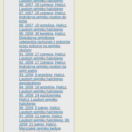
Laudum sejmiku halickiego
86. 1657, 26 czerwca, Halicz.
Laudum sejmiku halickiego
87. 1657, 26 czerwca, Halicz.
Instrukcya sejmiku posłom do
króla
88. 1657, 10 września, Halicz.
Laudum sejmiku halickiego
90. 1658, 30 kwietnia, Halicz.
Deputacya sejmikowa
zatwierdza rachunek z poborów
przez poborcę na sejmiku
złożony
91. 1658, 17 czerwca, Halicz.
Laudum sejmiku halickiego
92. 1658, 17 czerwca, Halicz.
Instrukcya sejmiku posłom na
sejm walny
93. 1658, 9 września, Halicz.
Laudum sejmiku halickiego
deputackiego
94. 1658, 16 września, Halicz.
Laudum sejmiku halickiego
95. 1658, 24 października,
Halicz. Laudum sejmiku
halickiego
96. 1659, 5 lutego, Halicz.
Laudum sejmiku halickiego
97. 1659, 21 lutego, Halicz.
Laudum sejmiku halickiego. 98.
1659, 21 lutego, Halicz.
Marszałek sejmiku kwituje