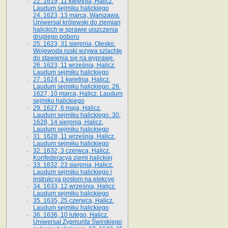
22. 1619, 11 kwietnia, Halicz.
Laudum sejmiku halickiego
24. 1623, 13 marca, Warszawa.
Uniwersał królewski do ziemian
halickich w sprawie uiszczenia
drugiego poboru
25. 1623, 31 sierpnia, Olesko.
Wojewoda ruski wzywa szlachtę
do stawienia się na wyprawę.
26. 1623, 11 września, Halicz.
Laudum sejmiku halickiego
27. 1624, 1 kwietnia, Halicz.
Laudum sejmiku halickiego. 28.
1627, 10 marca, Halicz. Laudum
sejmiku halickiego
29. 1627, 6 maja, Halicz.
Laudum sejmiku halickiego. 30.
1628, 14 sierpnia, Halicz.
Laudum sejmiku halickiego
31. 1628, 11 września, Halicz.
Laudum sejmiku halickiego
32. 1632, 3 czerwca, Halicz.
Konfederacya ziemi halickiej
33. 1632, 23 sierpnia, Halicz.
Laudum sejmiku halickiego i
instrukcya posłom na elekcyę
34. 1633, 12 września, Halicz.
Laudum sejmiku halickiego
35. 1635, 25 czerwca, Halicz.
Laudum sejmiku halickiego
36. 1636, 10 lutego, Halicz.
Uniwersał Zygmunta Świrskiego