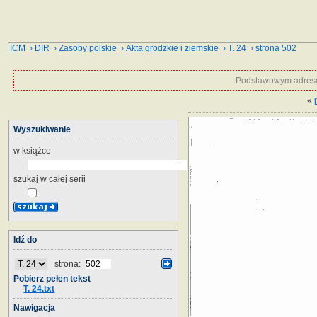
ICM
›
DIR
›
Zasoby polskie
›
Akta grodzkie i ziemskie
›
T. 24
› strona 502
Podstawowym adrese
«
Wyszukiwanie
w książce
szukaj w całej serii
Idź do
strona:
Pobierz pełen tekst
T. 24.txt
Nawigacja