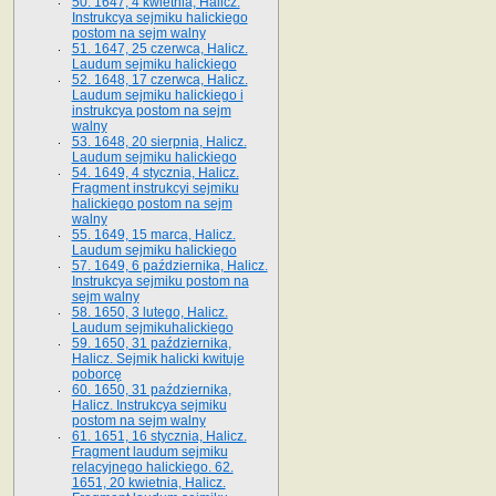
50. 1647, 4 kwietnia, Halicz.
Instrukcya sejmiku halickiego
postom na sejm walny
51. 1647, 25 czerwca, Halicz.
Laudum sejmiku halickiego
52. 1648, 17 czerwca, Halicz.
Laudum sejmiku halickiego i
instrukcya postom na sejm
walny
53. 1648, 20 sierpnia, Halicz.
Laudum sejmiku halickiego
54. 1649, 4 stycznia, Halicz.
Fragment instrukcyi sejmiku
halickiego postom na sejm
walny
55. 1649, 15 marca, Halicz.
Laudum sejmiku halickiego
57. 1649, 6 października, Halicz.
Instrukcya sejmiku postom na
sejm walny
58. 1650, 3 lutego, Halicz.
Laudum sejmikuhalickiego
59. 1650, 31 października,
Halicz. Sejmik halicki kwituje
poborcę
60. 1650, 31 października,
Halicz. Instrukcya sejmiku
postom na sejm walny
61. 1651, 16 stycznia, Halicz.
Fragment laudum sejmiku
relacyjnego halickiego. 62.
1651, 20 kwietnia, Halicz.