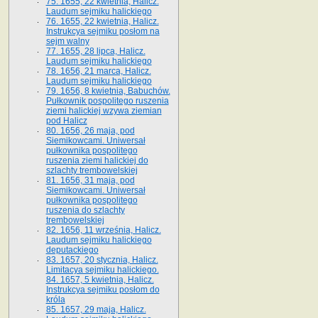
75. 1655, 22 kwietnia, Halicz.
Laudum sejmiku halickiego
76. 1655, 22 kwietnia, Halicz.
Instrukcya sejmiku posłom na
sejm walny
77. 1655, 28 lipca, Halicz.
Laudum sejmiku halickiego
78. 1656, 21 marca, Halicz.
Laudum sejmiku halickiego
79. 1656, 8 kwietnia, Babuchów.
Pułkownik pospolitego ruszenia
ziemi halickiej wzywa ziemian
pod Halicz
80. 1656, 26 maja, pod
Siemikowcami. Uniwersał
pułkownika pospolitego
ruszenia ziemi halickiej do
szlachty trembowelskiej
81. 1656, 31 maja, pod
Siemikowcami. Uniwersał
pułkownika pospolitego
ruszenia do szlachty
trembowelskiej
82. 1656, 11 września, Halicz.
Laudum sejmiku halickiego
deputackiego
83. 1657, 20 stycznia, Halicz.
Limitacya sejmiku halickiego.
84. 1657, 5 kwietnia, Halicz.
Instrukcya sejmiku posłom do
króla
85. 1657, 29 maja, Halicz.