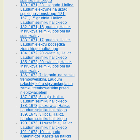
sejmiku halickiego
180. 1671, 23 listopada, Halicz.
Laudum elekcyjne na urząd
sędziego ziemskiego. 181.
1671, 15 grudnia, Halicz.
Laudum sejmiku halickiego
182. 1671, 15 grudnia, Halicz.
Instrukcya sejmiku posłom na
sejm walny
183. 1671, 17 grudnia, Halicz.
Laudum elekcyi podsędka
ziemskiego halickiego
184. 1672, 20 kwietnia, Halicz.
Laudum sejmiku halickiego
185. 1672, 20 kwietnia, Halicz.
Instrukcya sejmiku posłom na
sejm walny
186. 1672, 7 sierpnia, na zamku
trembowelskim. Laudum
szlachty, która się zamknęła na
zamku trembowelskim przed
nieprzyjacielem
187. 1673, 5 maja, Halicz.
Laudum sejmiku halickiego
188. 1673, 5 czerwca, Halicz.
Laudum sejmiku halickiego
189. 1673, 3 lipca, Halicz.
Laudum sejmiku halickiego
190. 1673, 11 września, Halicz.
Laudum sejmiku halickiego
191. 1673, 10 listopada,
Kniehinicze. Kasztelan halicki