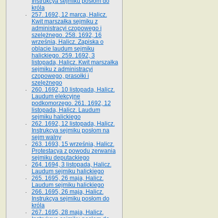
Instrukcya sejmiku posłom do
króla
257. 1692, 12 marca, Halicz.
Kwit marszałka sejmiku z
administracyi czopowego i
szelężnego. 258. 1692, 16
września, Halicz. Zapiska o
oblacie laudum sejmiku
halickiego. 259. 1692, 3
listopada, Halicz. Kwit marszałka
sejmiku z administracyi
czopowego, prasołki i
szelężnego
260. 1692, 10 listopada, Halicz.
Laudum elekcyjne
podkomorzego. 261. 1692, 12
listopada, Halicz. Laudum
sejmiku halickiego
262. 1692, 12 listopada, Halicz.
Instrukcya sejmiku posłom na
sejm walny
263. 1693, 15 września, Halicz.
Protestacya z powodu zerwania
sejmiku deputackiego
264. 1694, 3 listopada, Halicz.
Laudum sejmiku halickiego
265. 1695, 26 maja, Halicz.
Laudum sejmiku halickiego
266. 1695, 26 maja, Halicz.
Instrukcya sejmiku posłom do
króla
267. 1695, 28 maja, Halicz.