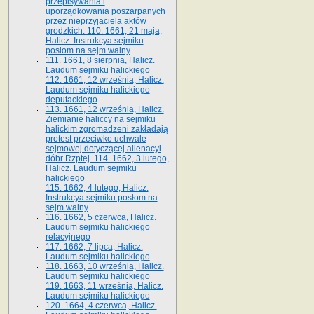
przepisywania i
uporządkowania poszarpanych
przez nieprzyjaciela aktów
grodzkich. 110. 1661, 21 maja,
Halicz. Instrukcya sejmiku
posłom na sejm walny
111. 1661, 8 sierpnia, Halicz.
Laudum sejmiku halickiego
112. 1661, 12 września, Halicz.
Laudum sejmiku halickiego
deputackiego
113. 1661, 12 września, Halicz.
Ziemianie haliccy na sejmiku
halickim zgromadzeni zakładają
protest przeciwko uchwale
sejmowej dotyczącej alienacyi
dóbr Rzptej. 114. 1662, 3 lutego,
Halicz. Laudum sejmiku
halickiego
115. 1662, 4 lutego, Halicz.
Instrukcya sejmiku posłom na
sejm walny
116. 1662, 5 czerwca, Halicz.
Laudum sejmiku halickiego
relacyjnego
117. 1662, 7 lipca, Halicz.
Laudum sejmiku halickiego
118. 1663, 10 września, Halicz.
Laudum sejmiku halickiego
119. 1663, 11 września, Halicz.
Laudum sejmiku halickiego
120. 1664, 4 czerwca, Halicz.