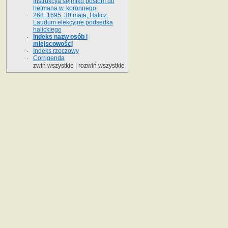
Instrukcya sejmiku posłom do
hetmana w. koronnego
268. 1695, 30 maja, Halicz.
Laudum elekcyjne podsędka
halickiego
Indeks nazw osób i
miejscowości
Indeks rzeczowy
Corrigenda
zwiń wszystkie
|
rozwiń wszystkie