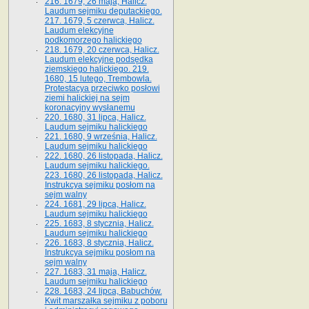
216. 1679, 26 maja, Halicz.
Laudum sejmiku deputackiego.
217. 1679, 5 czerwca, Halicz.
Laudum elekcyjne
podkomorzego halickiego
218. 1679, 20 czerwca, Halicz.
Laudum elekcyjne podsędka
ziemskiego halickiego. 219.
1680, 15 lutego, Trembowla.
Protestacya przeciwko posłowi
ziemi halickiej na sejm
koronacyjny wysłanemu
220. 1680, 31 lipca, Halicz.
Laudum sejmiku halickiego
221. 1680, 9 września, Halicz.
Laudum sejmiku halickiego
222. 1680, 26 listopada, Halicz.
Laudum sejmiku halickiego.
223. 1680, 26 listopada, Halicz.
Instrukcya sejmiku posłom na
sejm walny
224. 1681, 29 lipca, Halicz.
Laudum sejmiku halickiego
225. 1683, 8 stycznia, Halicz.
Laudum sejmiku halickiego
226. 1683, 8 stycznia, Halicz.
Instrukcya sejmiku posłom na
sejm walny
227. 1683, 31 maja, Halicz.
Laudum sejmiku halickiego
228. 1683, 24 lipca, Babuchów.
Kwit marszałka sejmiku z poboru