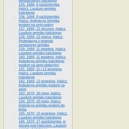
deputackiego halickiego
155. 1668, 8 października,
Halicz. Laudum sejmiku
halickiego
156. 1668, 8 października,
Halicz. Instrukcya Sejmiku
posłom na sejm walny
157. 1669, 22 stycznia, Halicz.
Laudum sejmiku halickiego
158. 1669, 22 marca, Halicz.
Protestacya z powodu
zerwanego sejmiku
159. 1669, 11 kwietnia, Halicz.
Laudum sejmiku halickiego
160. 1669, 11 kwietnia, Halicz.
Instrukcya sejmiku halickiego
posłom na sejm elekcyjny
161. 1669, 11 i 12 września,
Halicz. Laudum sejmiku
halickiego
162. 1669, 12 września, Halicz.
Instrukcya sejmiku posłom na
sejm
163. 1670, 20 maja, Halicz.
Laudum sejmiku halickiego
164. 1670, 20 maja, Halicz.
Instrukcya sejmiku posłom do
króla
165. 1670, 15 września, Halicz.
Laudum sejmiku halickiego
166. 1670, 27 października, w
obozie pod Haliczem. Laudum