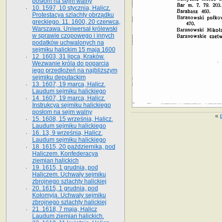
posłom na sejm walny
10. 1597, 10 stycznia, Halicz.
Protestacya szlachty obrządku
greckiego. 11. 1600, 20 czerwca,
Warszawa. Uniwersał królewski
w sprawie czopowego i innych
podatków uchwalonych na
sejmiku halickim 15 maja 1600
12. 1603, 31 lipca, Kraków.
Wezwanie króla do poparcia
jego przedłożeń na najbliższym
sejmiku deputackim
13. 1607, 19 marca, Halicz.
Laudum sejmiku halickiego
14. 1607, 19 marca, Halicz.
Instrukcya sejmiku halickiego
posłom na sejm walny
«
15. 1608, 15 września, Halicz.
Laudum sejmiku halickiego
16. 13, 9 września, Halicz.
Laudum sejmiku halickiego
18. 1615, 20 października, pod
Haliczem. Konfederacya
ziemian halickich
19. 1615, 1 grudnia, pod
Haliczem. Uchwały sejmiku
zbrojnego szlachty halickiej
20. 1615, 1 grudnia, pod
Kołomyją. Uchwały sejmiku
zbrojnego szlachty halickiej
21. 1618, 7 maja, Halicz
Laudum ziemian halickich.