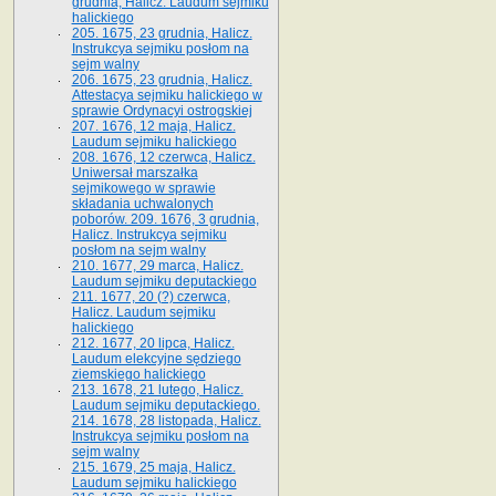
grudnia, Halicz. Laudum sejmiku
halickiego
205. 1675, 23 grudnia, Halicz.
Instrukcya sejmiku posłom na
sejm walny
206. 1675, 23 grudnia, Halicz.
Attestacya sejmiku halickiego w
sprawie Ordynacyi ostrogskiej
207. 1676, 12 maja, Halicz.
Laudum sejmiku halickiego
208. 1676, 12 czerwca, Halicz.
Uniwersał marszałka
sejmikowego w sprawie
składania uchwalonych
poborów. 209. 1676, 3 grudnia,
Halicz. Instrukcya sejmiku
posłom na sejm walny
210. 1677, 29 marca, Halicz.
Laudum sejmiku deputackiego
211. 1677, 20 (?) czerwca,
Halicz. Laudum sejmiku
halickiego
212. 1677, 20 lipca, Halicz.
Laudum elekcyjne sędziego
ziemskiego halickiego
213. 1678, 21 lutego, Halicz.
Laudum sejmiku deputackiego.
214. 1678, 28 listopada, Halicz.
Instrukcya sejmiku posłom na
sejm walny
215. 1679, 25 maja, Halicz.
Laudum sejmiku halickiego