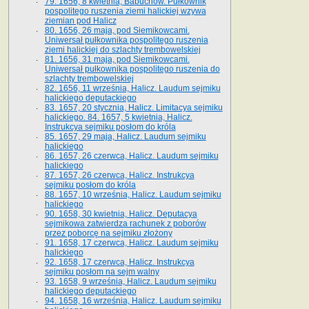
79. 1656, 8 kwietnia, Babuchów. Pułkownik
pospolitego ruszenia ziemi halickiej wzywa
ziemian pod Halicz
80. 1656, 26 maja, pod Siemikowcami.
Uniwersał pułkownika pospolitego ruszenia
ziemi halickiej do szlachty trembowelskiej
81. 1656, 31 maja, pod Siemikowcami.
Uniwersał pułkownika pospolitego ruszenia do
szlachty trembowelskiej
82. 1656, 11 września, Halicz. Laudum sejmiku
halickiego deputackiego
83. 1657, 20 stycznia, Halicz. Limitacya sejmiku
halickiego. 84. 1657, 5 kwietnia, Halicz.
Instrukcya sejmiku posłom do króla
85. 1657, 29 maja, Halicz. Laudum sejmiku
halickiego
86. 1657, 26 czerwca, Halicz. Laudum sejmiku
halickiego
87. 1657, 26 czerwca, Halicz. Instrukcya
sejmiku posłom do króla
88. 1657, 10 września, Halicz. Laudum sejmiku
halickiego
90. 1658, 30 kwietnia, Halicz. Deputacya
sejmikowa zatwierdza rachunek z poborów
przez poborcę na sejmiku złożony
91. 1658, 17 czerwca, Halicz. Laudum sejmiku
halickiego
92. 1658, 17 czerwca, Halicz. Instrukcya
sejmiku posłom na sejm walny
93. 1658, 9 września, Halicz. Laudum sejmiku
halickiego deputackiego
94. 1658, 16 września, Halicz. Laudum sejmiku