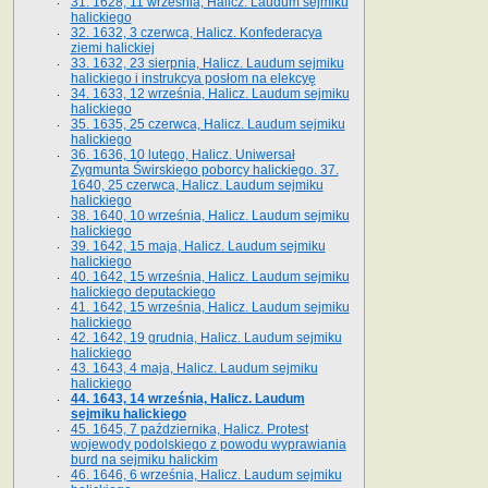
31. 1628, 11 września, Halicz. Laudum sejmiku
halickiego
32. 1632, 3 czerwca, Halicz. Konfederacya
ziemi halickiej
33. 1632, 23 sierpnia, Halicz. Laudum sejmiku
halickiego i instrukcya posłom na elekcyę
34. 1633, 12 września, Halicz. Laudum sejmiku
halickiego
35. 1635, 25 czerwca, Halicz. Laudum sejmiku
halickiego
36. 1636, 10 lutego, Halicz. Uniwersał
Zygmunta Świrskiego poborcy halickiego. 37.
1640, 25 czerwca, Halicz. Laudum sejmiku
halickiego
38. 1640, 10 września, Halicz. Laudum sejmiku
halickiego
39. 1642, 15 maja, Halicz. Laudum sejmiku
halickiego
40. 1642, 15 września, Halicz. Laudum sejmiku
halickiego deputackiego
41. 1642, 15 września, Halicz. Laudum sejmiku
halickiego
42. 1642, 19 grudnia, Halicz. Laudum sejmiku
halickiego
43. 1643, 4 maja, Halicz. Laudum sejmiku
halickiego
44. 1643, 14 września, Halicz. Laudum
sejmiku halickiego
45. 1645, 7 października, Halicz. Protest
wojewody podolskiego z powodu wyprawiania
burd na sejmiku halickim
46. 1646, 6 września, Halicz. Laudum sejmiku