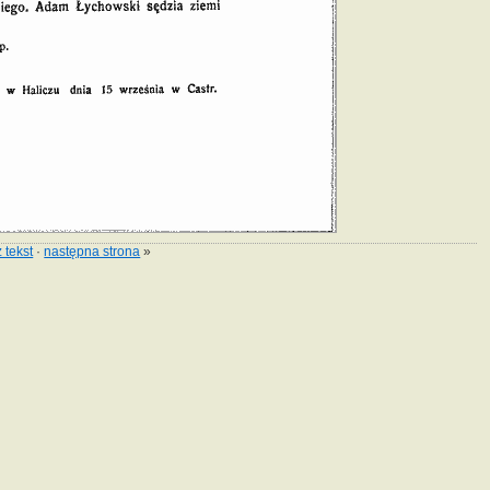
 tekst
·
następna strona
»