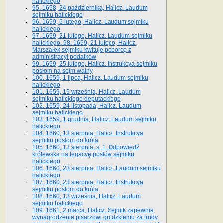
halickiego
95. 1658, 24 października, Halicz. Laudum
sejmiku halickiego
96. 1659, 5 lutego, Halicz. Laudum sejmiku
halickiego
97. 1659, 21 lutego, Halicz. Laudum sejmiku
halickiego. 98. 1659, 21 lutego, Halicz.
Marszałek sejmiku kwituje poborcę z
administracyi podatków
99. 1659, 25 lutego, Halicz. Instrukcya sejmiku
posłom na sejm walny
100. 1659, 1 lipca, Halicz. Laudum sejmiku
halickiego
101. 1659, 15 września, Halicz. Laudum
sejmiku halickiego deputackiego
102. 1659, 24 listopada, Halicz. Laudum
sejmiku halickiego
103. 1659, 1 grudnia, Halicz. Laudum sejmiku
halickiego
104. 1660, 13 sierpnia, Halicz. Instrukcya
sejmiku posłom do króla
105. 1660, 13 sierpnia, s. 1. Odpowiedź
królewska na legacyę posłów sejmiku
halickiego
106. 1660, 23 sierpnia, Halicz. Laudum sejmiku
halickiego
107. 1660, 23 sierpnia, Halicz. Instrukcya
sejmiku posłom do króla
108. 1660, 13 września, Halicz. Laudum
sejmiku halickiego
109. 1661, 2 marca, Halicz. Sejmik zapewnia
wynagrodzenie pisarzowi grodzkiemu za trudy