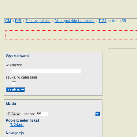
ICM
›
DIR
›
Zasoby polskie
›
Akta grodzkie i ziemskie
›
T. 24
› strona 55
Wyszukiwanie
w książce
szukaj w całej serii
Idź do
strona:
Pobierz pełen tekst
T. 24.txt
Nawigacja