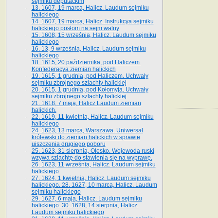
sejmiku deputackim
13. 1607, 19 marca, Halicz. Laudum sejmiku
halickiego
14. 1607, 19 marca, Halicz. Instrukcya sejmiku
halickiego posłom na sejm walny
15. 1608, 15 września, Halicz. Laudum sejmiku
halickiego
16. 13, 9 września, Halicz. Laudum sejmiku
halickiego
18. 1615, 20 października, pod Haliczem.
Konfederacya ziemian halickich
19. 1615, 1 grudnia, pod Haliczem. Uchwały
sejmiku zbrojnego szlachty halickiej
20. 1615, 1 grudnia, pod Kołomyją. Uchwały
sejmiku zbrojnego szlachty halickiej
21. 1618, 7 maja, Halicz Laudum ziemian
halickich.
22. 1619, 11 kwietnia, Halicz. Laudum sejmiku
halickiego
24. 1623, 13 marca, Warszawa. Uniwersał
królewski do ziemian halickich w sprawie
uiszczenia drugiego poboru
25. 1623, 31 sierpnia, Olesko. Wojewoda ruski
wzywa szlachtę do stawienia się na wyprawę.
26. 1623, 11 września, Halicz. Laudum sejmiku
halickiego
27. 1624, 1 kwietnia, Halicz. Laudum sejmiku
halickiego. 28. 1627, 10 marca, Halicz. Laudum
sejmiku halickiego
29. 1627, 6 maja, Halicz. Laudum sejmiku
halickiego. 30. 1628, 14 sierpnia, Halicz.
Laudum sejmiku halickiego