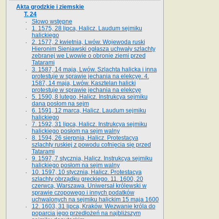
Akta grodzkie i ziemskie
T. 24
Słowo wstępne
1. 1575, 28 lipca, Halicz. Laudum sejmiku
halickiego
2. 1577, 2 kwietnia, Lwów. Wojewoda ruski
Hieronim Sieniawski ogłasza uchwały szlachty
zebranej we Lwowie o obronie ziemi przed
Tatarami
3. 1587, 14 maja, Lwów. Szlachta halicka i inna
protestuje w sprawie jechania na elekcyę. 4.
1587, 14 maja, Lwów. Kasztelan halicki
protestuje w sprawie jechania na elekcyę
5. 1590, 8 lutego, Halicz. Instrukcya sejmiku
dana posłom na sejm
6. 1591, 12 marca, Halicz. Laudum sejmiku
halickiego
7. 1592, 31 lipca, Halicz. Instrukcya sejmiku
halickiego posłom na sejm walny
8. 1594, 26 sierpnia, Halicz. Protestacya
szlachty ruskiej z powodu cofnięcia się przed
Tatarami
9. 1597, 7 stycznia, Halicz. Instrukcya sejmiku
halickiego posłom na sejm walny
10. 1597, 10 stycznia, Halicz. Protestacya
szlachty obrządku greckiego. 11. 1600, 20
czerwca, Warszawa. Uniwersał królewski w
sprawie czopowego i innych podatków
uchwalonych na sejmiku halickim 15 maja 1600
12. 1603, 31 lipca, Kraków. Wezwanie króla do
poparcia jego przedłożeń na najbliższym