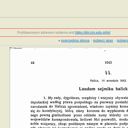
Podstawowym adresem systemu jest
https://dir.icm.edu.pl/pl/
.
«
poprzednia strona
·
pobierz skan
·
pobierz