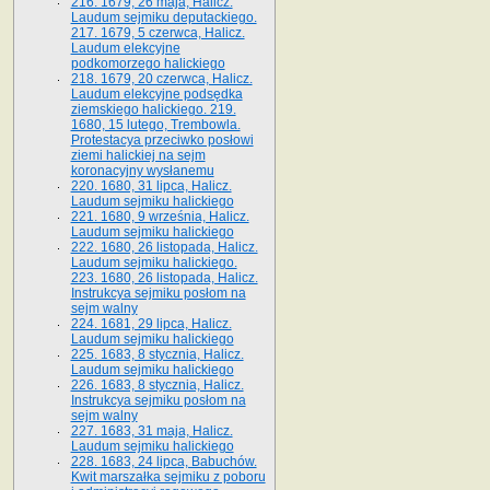
216. 1679, 26 maja, Halicz.
Laudum sejmiku deputackiego.
217. 1679, 5 czerwca, Halicz.
Laudum elekcyjne
podkomorzego halickiego
218. 1679, 20 czerwca, Halicz.
Laudum elekcyjne podsędka
ziemskiego halickiego. 219.
1680, 15 lutego, Trembowla.
Protestacya przeciwko posłowi
ziemi halickiej na sejm
koronacyjny wysłanemu
220. 1680, 31 lipca, Halicz.
Laudum sejmiku halickiego
221. 1680, 9 września, Halicz.
Laudum sejmiku halickiego
222. 1680, 26 listopada, Halicz.
Laudum sejmiku halickiego.
223. 1680, 26 listopada, Halicz.
Instrukcya sejmiku posłom na
sejm walny
224. 1681, 29 lipca, Halicz.
Laudum sejmiku halickiego
225. 1683, 8 stycznia, Halicz.
Laudum sejmiku halickiego
226. 1683, 8 stycznia, Halicz.
Instrukcya sejmiku posłom na
sejm walny
227. 1683, 31 maja, Halicz.
Laudum sejmiku halickiego
228. 1683, 24 lipca, Babuchów.
Kwit marszałka sejmiku z poboru