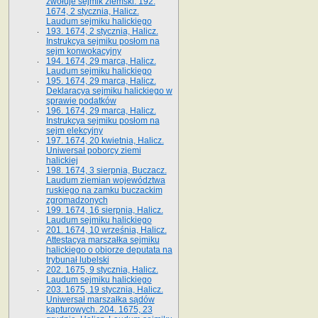
zwołuje sejmik ziemski. 192.
1674, 2 stycznia, Halicz.
Laudum sejmiku halickiego
193. 1674, 2 stycznia, Halicz.
Instrukcya sejmiku posłom na
sejm konwokacyjny
194. 1674, 29 marca, Halicz.
Laudum sejmiku halickiego
195. 1674, 29 marca, Halicz.
Deklaracya sejmiku halickiego w
sprawie podatków
196. 1674, 29 marca, Halicz.
Instrukcya sejmiku posłom na
sejm elekcyjny
197. 1674, 20 kwietnia, Halicz.
Uniwersał poborcy ziemi
halickiej
198. 1674, 3 sierpnia, Buczacz.
Laudum ziemian województwa
ruskiego na zamku buczackim
zgromadzonych
199. 1674, 16 sierpnia, Halicz.
Laudum sejmiku halickiego
201. 1674, 10 września, Halicz.
Attestacya marszałka sejmiku
halickiego o obiorze deputata na
trybunał lubelski
202. 1675, 9 stycznia, Halicz.
Laudum sejmiku halickiego
203. 1675, 19 stycznia, Halicz.
Uniwersał marszałka sądów
kapturowych. 204. 1675, 23