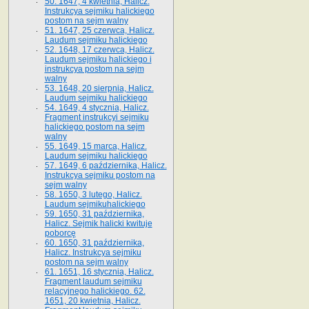
50. 1647, 4 kwietnia, Halicz.
Instrukcya sejmiku halickiego
postom na sejm walny
51. 1647, 25 czerwca, Halicz.
Laudum sejmiku halickiego
52. 1648, 17 czerwca, Halicz.
Laudum sejmiku halickiego i
instrukcya postom na sejm
walny
53. 1648, 20 sierpnia, Halicz.
Laudum sejmiku halickiego
54. 1649, 4 stycznia, Halicz.
Fragment instrukcyi sejmiku
halickiego postom na sejm
walny
55. 1649, 15 marca, Halicz.
Laudum sejmiku halickiego
57. 1649, 6 października, Halicz.
Instrukcya sejmiku postom na
sejm walny
58. 1650, 3 lutego, Halicz.
Laudum sejmikuhalickiego
59. 1650, 31 października,
Halicz. Sejmik halicki kwituje
poborcę
60. 1650, 31 października,
Halicz. Instrukcya sejmiku
postom na sejm walny
61. 1651, 16 stycznia, Halicz.
Fragment laudum sejmiku
relacyjnego halickiego. 62.
1651, 20 kwietnia, Halicz.