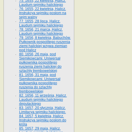
75. 1655, 22 kwietnia, Halicz.
Laudum sejmiku halickiego
76. 1655, 22 kwietnia, Halicz.
Instrukcya sejmiku posłom na
sejm walny
77. 1655, 28 lipca, Halicz.
Laudum sejmiku halickiego
78. 1656, 21 marca, Halicz.
Laudum sejmiku halickiego
79. 1656, 8 kwietnia, Babuchów.
Pułkownik pospolitego ruszenia
ziemi halickiej wzywa ziemian
pod Halicz
80. 1656, 26 maja, pod
Siemikowcami. Uniwersał
pułkownika pospolitego
ruszenia ziemi halickiej do
szlachty trembowelskiej
81. 1656, 31 maja, pod
Siemikowcami. Uniwersał
pułkownika pospolitego
ruszenia do szlachty
trembowelskiej
82. 1656, 11 września, Halicz.
Laudum sejmiku halickiego
deputackiego
83. 1657, 20 stycznia, Halicz.
Limitacya sejmiku halickiego.
84. 1657, 5 kwietnia, Halicz.
Instrukcya sejmiku posłom do
króla
85. 1657, 29 maja, Halicz.