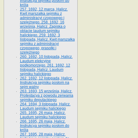
Instrukcya sejmiku posłom do
króla
257. 1692, 12 marca, Halicz.
Kwit marszałka sejmiku z
administracyi czopowego i
szelężnego. 258. 1692, 16
września, Halicz. Zapiska o
oblacie laudum sejmiku
halickiego. 259. 1692, 3
listopada, Halicz. Kwit marszałka
sejmiku z administracyi
czopowego, prasołki i
szelężnego
260. 1692, 10 listopada, Halicz.
Laudum elekcyjne
podkomorzego. 261. 1692, 12
listopada, Halicz. Laudum
sejmiku halickiego
262. 1692, 12 listopada, Halicz.
Instrukcya sejmiku posłom na
sejm walny
263. 1693, 15 września, Halicz.
Protestacya z powodu zerwania
sejmiku deputackiego
264. 1694, 3 listopada, Halicz.
Laudum sejmiku halickiego
265. 1695, 26 maja, Halicz.
Laudum sejmiku halickiego
266. 1695, 26 maja, Halicz.
Instrukcya sejmiku posłom do
króla
267. 1695, 28 maja, Halicz.