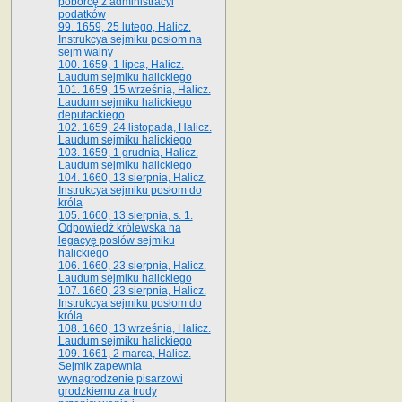
poborcę z administracyi
podatków
99. 1659, 25 lutego, Halicz.
Instrukcya sejmiku posłom na
sejm walny
100. 1659, 1 lipca, Halicz.
Laudum sejmiku halickiego
101. 1659, 15 września, Halicz.
Laudum sejmiku halickiego
deputackiego
102. 1659, 24 listopada, Halicz.
Laudum sejmiku halickiego
103. 1659, 1 grudnia, Halicz.
Laudum sejmiku halickiego
104. 1660, 13 sierpnia, Halicz.
Instrukcya sejmiku posłom do
króla
105. 1660, 13 sierpnia, s. 1.
Odpowiedź królewska na
legacyę posłów sejmiku
halickiego
106. 1660, 23 sierpnia, Halicz.
Laudum sejmiku halickiego
107. 1660, 23 sierpnia, Halicz.
Instrukcya sejmiku posłom do
króla
108. 1660, 13 września, Halicz.
Laudum sejmiku halickiego
109. 1661, 2 marca, Halicz.
Sejmik zapewnia
wynagrodzenie pisarzowi
grodzkiemu za trudy