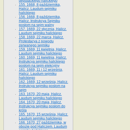
deputackiego halickiego
155. 1668, 8 października,
Halicz. Laudum sejmiku
halickiego
156. 1668, 8 października,
Halicz. Instrukcya Sejmiku
posłom na sejm walny
157. 1669, 22 stycznia, Halicz.
Laudum sejmiku halickiego
158. 1669, 22 marca, Halicz.
Protestacya z powodu
zerwanego sejmiku
159. 1669, 11 kwietnia, Halicz.
Laudum sejmiku halickiego
160. 1669, 11 kwietnia, Halicz.
Instrukcya sejmiku halickiego
posłom na sejm elekcyjny
161. 1669, 11 i 12 września,
Halicz. Laudum sejmiku
halickiego
162. 1669, 12 września, Halicz.
Instrukcya sejmiku posłom na
sejm
163. 1670, 20 maja, Halicz.
Laudum sejmiku halickiego
164. 1670, 20 maja, Halicz.
Instrukcya sejmiku posłom do
króla
165. 1670, 15 września, Halicz.
Laudum sejmiku halickiego
166. 1670, 27 października, w
obozie pod Haliczem. Laudum