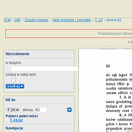
ICM
›
DIR
›
Zasoby polskie
›
Akta grodzkie i ziemskie
›
T. 24
› strona 62
Podstawowym adrese
«
Wyszukiwanie
w książce
szukaj w całej serii
Idź do
strona:
Pobierz pełen tekst
T. 24.txt
Nawigacja