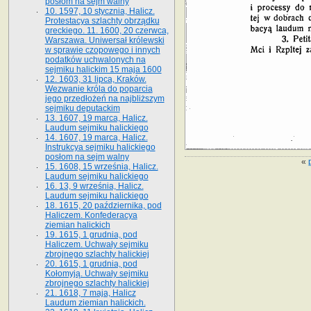
posłom na sejm walny
10. 1597, 10 stycznia, Halicz.
Protestacya szlachty obrządku
greckiego. 11. 1600, 20 czerwca,
Warszawa. Uniwersał królewski
w sprawie czopowego i innych
podatków uchwalonych na
sejmiku halickim 15 maja 1600
12. 1603, 31 lipca, Kraków.
Wezwanie króla do poparcia
jego przedłożeń na najbliższym
sejmiku deputackim
13. 1607, 19 marca, Halicz.
Laudum sejmiku halickiego
14. 1607, 19 marca, Halicz.
Instrukcya sejmiku halickiego
posłom na sejm walny
«
15. 1608, 15 września, Halicz.
Laudum sejmiku halickiego
16. 13, 9 września, Halicz.
Laudum sejmiku halickiego
18. 1615, 20 października, pod
Haliczem. Konfederacya
ziemian halickich
19. 1615, 1 grudnia, pod
Haliczem. Uchwały sejmiku
zbrojnego szlachty halickiej
20. 1615, 1 grudnia, pod
Kołomyją. Uchwały sejmiku
zbrojnego szlachty halickiej
21. 1618, 7 maja, Halicz
Laudum ziemian halickich.