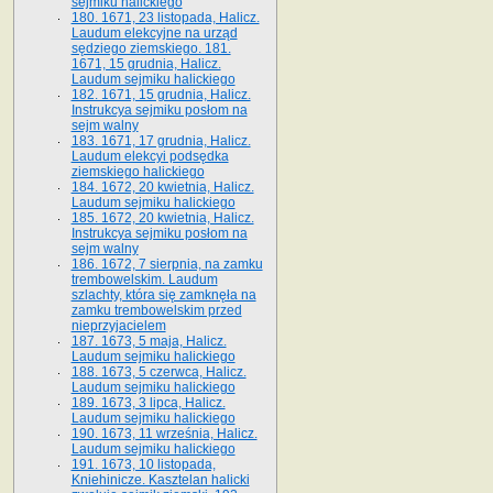
sejmiku halickiego
180. 1671, 23 listopada, Halicz.
Laudum elekcyjne na urząd
sędziego ziemskiego. 181.
1671, 15 grudnia, Halicz.
Laudum sejmiku halickiego
182. 1671, 15 grudnia, Halicz.
Instrukcya sejmiku posłom na
sejm walny
183. 1671, 17 grudnia, Halicz.
Laudum elekcyi podsędka
ziemskiego halickiego
184. 1672, 20 kwietnia, Halicz.
Laudum sejmiku halickiego
185. 1672, 20 kwietnia, Halicz.
Instrukcya sejmiku posłom na
sejm walny
186. 1672, 7 sierpnia, na zamku
trembowelskim. Laudum
szlachty, która się zamknęła na
zamku trembowelskim przed
nieprzyjacielem
187. 1673, 5 maja, Halicz.
Laudum sejmiku halickiego
188. 1673, 5 czerwca, Halicz.
Laudum sejmiku halickiego
189. 1673, 3 lipca, Halicz.
Laudum sejmiku halickiego
190. 1673, 11 września, Halicz.
Laudum sejmiku halickiego
191. 1673, 10 listopada,
Kniehinicze. Kasztelan halicki