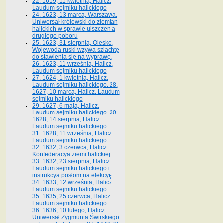
22. 1619, 11 kwietnia, Halicz.
Laudum sejmiku halickiego
24. 1623, 13 marca, Warszawa.
Uniwersał królewski do ziemian
halickich w sprawie uiszczenia
drugiego poboru
25. 1623, 31 sierpnia, Olesko.
Wojewoda ruski wzywa szlachtę
do stawienia się na wyprawę.
26. 1623, 11 września, Halicz.
Laudum sejmiku halickiego
27. 1624, 1 kwietnia, Halicz.
Laudum sejmiku halickiego. 28.
1627, 10 marca, Halicz. Laudum
sejmiku halickiego
29. 1627, 6 maja, Halicz.
Laudum sejmiku halickiego. 30.
1628, 14 sierpnia, Halicz.
Laudum sejmiku halickiego
31. 1628, 11 września, Halicz.
Laudum sejmiku halickiego
32. 1632, 3 czerwca, Halicz.
Konfederacya ziemi halickiej
33. 1632, 23 sierpnia, Halicz.
Laudum sejmiku halickiego i
instrukcya posłom na elekcyę
34. 1633, 12 września, Halicz.
Laudum sejmiku halickiego
35. 1635, 25 czerwca, Halicz.
Laudum sejmiku halickiego
36. 1636, 10 lutego, Halicz.
Uniwersał Zygmunta Świrskiego