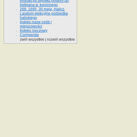
Instrukcya sejmiku posłom do
hetmana w. koronnego
268. 1695, 30 maja, Halicz.
Laudum elekcyjne podsędka
halickiego
Indeks nazw osób i
miejscowości
Indeks rzeczowy
Corrigenda
zwiń wszystkie
|
rozwiń wszystkie