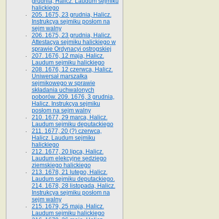
grudnia, Halicz. Laudum sejmiku
halickiego
205. 1675, 23 grudnia, Halicz.
Instrukcya sejmiku posłom na
sejm walny
206. 1675, 23 grudnia, Halicz.
Attestacya sejmiku halickiego w
sprawie Ordynacyi ostrogskiej
207. 1676, 12 maja, Halicz.
Laudum sejmiku halickiego
208. 1676, 12 czerwca, Halicz.
Uniwersał marszałka
sejmikowego w sprawie
składania uchwalonych
poborów. 209. 1676, 3 grudnia,
Halicz. Instrukcya sejmiku
posłom na sejm walny
210. 1677, 29 marca, Halicz.
Laudum sejmiku deputackiego
211. 1677, 20 (?) czerwca,
Halicz. Laudum sejmiku
halickiego
212. 1677, 20 lipca, Halicz.
Laudum elekcyjne sędziego
ziemskiego halickiego
213. 1678, 21 lutego, Halicz.
Laudum sejmiku deputackiego.
214. 1678, 28 listopada, Halicz.
Instrukcya sejmiku posłom na
sejm walny
215. 1679, 25 maja, Halicz.
Laudum sejmiku halickiego