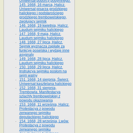
Uniwersał poborcy podymnego.
145. 1668, 16 marca, Halicz.
Uniwersał pisarza grodzkiego
halickiego i podstarościego
grodzkiego trembowelskiego,
zwołujący sejmik
146. 1668, 19 kwietnia, Halicz.
Laudum sejmiku halickiego
147. 1668, 9 maja, Halicz.
Laudum sejmiku halickiego
148. 1668, 27 lipca, Halicz.
Sejmik wyznacza zapłatę za
funkcyę poselską i wydaje inne
asygnaty
149. 1668, 28 lipca, Halicz.
Laudum sejmiku halickiego
150. 1668, 29 lipca, Halicz.
Instrukcya sejmiku posłom na
sejm walny
151. 1668, 14 sierpnia, Świerz.
Uniwersał kasztelana halickiego
152. 1668, 31 sierpnia,
Trembowla. Manifestacya
szlachty trembowelskiej z
powodu okazowania
153. 1668, 11 września, Halicz.
Protestacya z powodu
zerwanego sejmiku
deputackiego halickiego
154. 1668, 28 września, Lwów.
Protestacya z powodu
zerwanego sejmiku