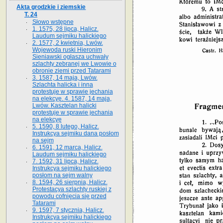
Akta grodzkie i ziemskie
T. 24
Słowo wstępne
1. 1575, 28 lipca, Halicz.
Laudum sejmiku halickiego
2. 1577, 2 kwietnia, Lwów.
Wojewoda ruski Hieronim
Sieniawski ogłasza uchwały
szlachty zebranej we Lwowie o
obronie ziemi przed Tatarami
3. 1587, 14 maja, Lwów.
Szlachta halicka i inna
protestuje w sprawie jechania
na elekcyę. 4. 1587, 14 maja,
Lwów. Kasztelan halicki
protestuje w sprawie jechania
na elekcyę
5. 1590, 8 lutego, Halicz.
Instrukcya sejmiku dana posłom
na sejm
6. 1591, 12 marca, Halicz.
Laudum sejmiku halickiego
7. 1592, 31 lipca, Halicz.
Instrukcya sejmiku halickiego
posłom na sejm walny
8. 1594, 26 sierpnia, Halicz.
Protestacya szlachty ruskiej z
powodu cofnięcia się przed
Tatarami
9. 1597, 7 stycznia, Halicz.
Instrukcya sejmiku halickiego