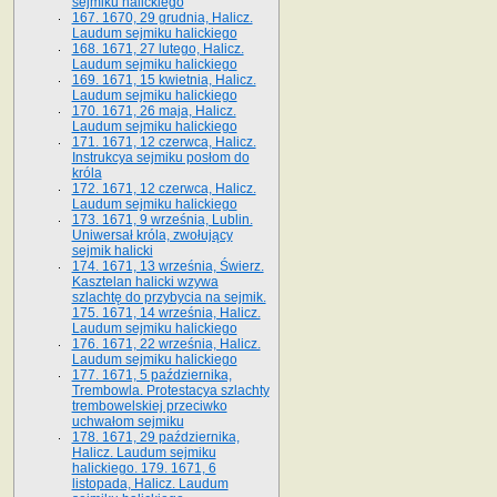
sejmiku halickiego
167. 1670, 29 grudnia, Halicz.
Laudum sejmiku halickiego
168. 1671, 27 lutego, Halicz.
Laudum sejmiku halickiego
169. 1671, 15 kwietnia, Halicz.
Laudum sejmiku halickiego
170. 1671, 26 maja, Halicz.
Laudum sejmiku halickiego
171. 1671, 12 czerwca, Halicz.
Instrukcya sejmiku posłom do
króla
172. 1671, 12 czerwca, Halicz.
Laudum sejmiku halickiego
173. 1671, 9 września, Lublin.
Uniwersał króla, zwołujący
sejmik halicki
174. 1671, 13 września, Świerz.
Kasztelan halicki wzywa
szlachtę do przybycia na sejmik.
175. 1671, 14 września, Halicz.
Laudum sejmiku halickiego
176. 1671, 22 września, Halicz.
Laudum sejmiku halickiego
177. 1671, 5 października,
Trembowla. Protestacya szlachty
trembowelskiej przeciwko
uchwałom sejmiku
178. 1671, 29 października,
Halicz. Laudum sejmiku
halickiego. 179. 1671, 6
listopada, Halicz. Laudum