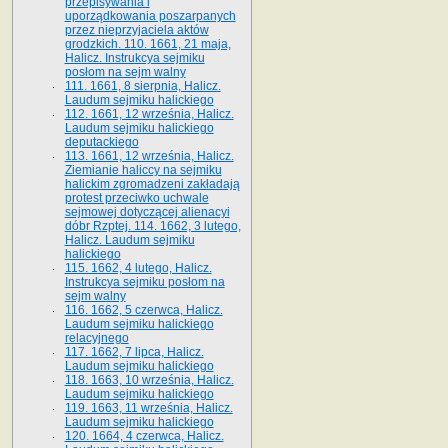
przepisywania i
uporządkowania poszarpanych
przez nieprzyjaciela aktów
grodzkich. 110. 1661, 21 maja,
Halicz. Instrukcya sejmiku
posłom na sejm walny
111. 1661, 8 sierpnia, Halicz.
Laudum sejmiku halickiego
112. 1661, 12 września, Halicz.
Laudum sejmiku halickiego
deputackiego
113. 1661, 12 września, Halicz.
Ziemianie haliccy na sejmiku
halickim zgromadzeni zakładają
protest przeciwko uchwale
sejmowej dotyczącej alienacyi
dóbr Rzptej. 114. 1662, 3 lutego,
Halicz. Laudum sejmiku
halickiego
115. 1662, 4 lutego, Halicz.
Instrukcya sejmiku posłom na
sejm walny
116. 1662, 5 czerwca, Halicz.
Laudum sejmiku halickiego
relacyjnego
117. 1662, 7 lipca, Halicz.
Laudum sejmiku halickiego
118. 1663, 10 września, Halicz.
Laudum sejmiku halickiego
119. 1663, 11 września, Halicz.
Laudum sejmiku halickiego
120. 1664, 4 czerwca, Halicz.