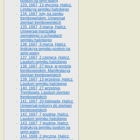
posłom na sejm walny
133. 1667, 13 stycznia, Halicz.
Limitacya sejmiku halickiego
134. 1667, luty, na zamku
trembowelskim. Uniwersał
ziemian trembowelskich
135. 1667, 3 marca, Halicz.
Uniwersał marszałka
ziemskiego o uchwałach
sejmiku halickiego
136. 1667, 3 marca, Halicz.
Instrukcya sejmiku posłom na
sejm walny
137. 1667, 2 czerwca, Halicz.
Laudum sejmiku halickiego
138. 1667, 27 lipca, w grodzie
trembowelskim. Manifestacya
ziemian trembowelskich
139. 1667, 13 września, Halicz.
Laudum sejmiku halickiego
140. 1667, 27 września,
Trembowla. Laudum ziemian
trembowelskich
141. 1667, 20 listopada, Halicz.
Uniwersał poborcy do ziemian
trembowelskich
142. 1667, 7 grudnia, Halicz.
Laudum sejmiku halickiego
143. 1667, 7 grudnia, Halicz.
Instrukcya sejmiku posłom na
sejm walny
144. 1668, 2 stycznia, Halicz.