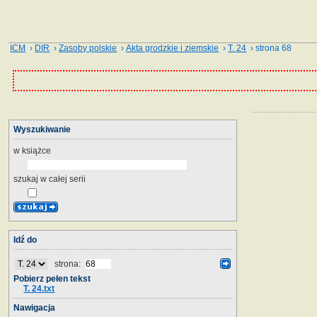
ICM
›
DIR
›
Zasoby polskie
›
Akta grodzkie i ziemskie
›
T. 24
› strona 68
Wyszukiwanie
w książce
szukaj w całej serii
Idź do
strona:
Pobierz pełen tekst
T. 24.txt
Nawigacja