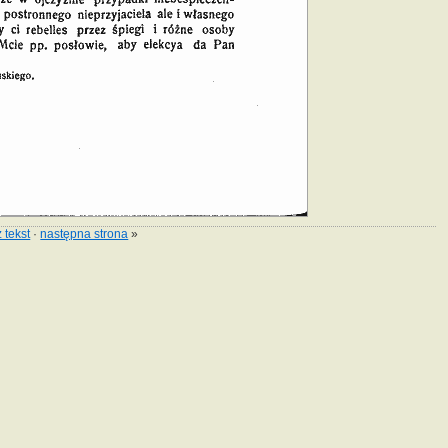
 tekst
·
następna strona
»