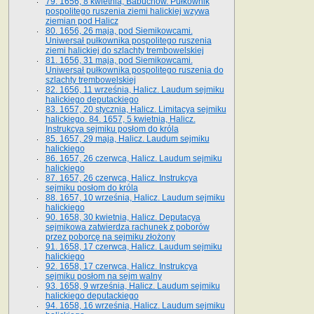
79. 1656, 8 kwietnia, Babuchów. Pułkownik
pospolitego ruszenia ziemi halickiej wzywa
ziemian pod Halicz
80. 1656, 26 maja, pod Siemikowcami.
Uniwersał pułkownika pospolitego ruszenia
ziemi halickiej do szlachty trembowelskiej
81. 1656, 31 maja, pod Siemikowcami.
Uniwersał pułkownika pospolitego ruszenia do
szlachty trembowelskiej
82. 1656, 11 września, Halicz. Laudum sejmiku
halickiego deputackiego
83. 1657, 20 stycznia, Halicz. Limitacya sejmiku
halickiego. 84. 1657, 5 kwietnia, Halicz.
Instrukcya sejmiku posłom do króla
85. 1657, 29 maja, Halicz. Laudum sejmiku
halickiego
86. 1657, 26 czerwca, Halicz. Laudum sejmiku
halickiego
87. 1657, 26 czerwca, Halicz. Instrukcya
sejmiku posłom do króla
88. 1657, 10 września, Halicz. Laudum sejmiku
halickiego
90. 1658, 30 kwietnia, Halicz. Deputacya
sejmikowa zatwierdza rachunek z poborów
przez poborcę na sejmiku złożony
91. 1658, 17 czerwca, Halicz. Laudum sejmiku
halickiego
92. 1658, 17 czerwca, Halicz. Instrukcya
sejmiku posłom na sejm walny
93. 1658, 9 września, Halicz. Laudum sejmiku
halickiego deputackiego
94. 1658, 16 września, Halicz. Laudum sejmiku