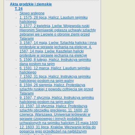
Akta grodzkie i ziemskie
T. 24
Słowo wstępne
1. 1575, 28 lipca, Halicz. Laudum sejmiku
halickiego
2. 1577, 2 kwietnia, Lwów. Wojewoda ruski
Hieronim Sieniawski ogłasza uchwały szlachty
zebranej we Lwowie o obronie ziemi przed
Tatarami
3. 1587, 14 maja, Lwów. Szlachta halicka i inna
protestuje w sprawie jechania na elekcyę. 4.
1587, 14 maja, Lwów. Kasztelan halicki
protestuje w sprawie jechania na elekcyę
5. 1590, 8 lutego, Halicz. Instrukcya sejmiku
dana posłom na sejm
6. 1591, 12 marca, Halicz. Laudum sejmiku
halickiego
7. 1592, 31 lipca, Halicz. Instrukcya sejmiku
halickiego posłom na sejm walny
8. 1594, 26 sierpnia, Halicz. Protestacya
szlachty ruskiej z powodu cofnięcia się przed
Tatarami
9. 1597, 7 stycznia, Halicz. Instrukcya sejmiku
halickiego posłom na sejm walny
10. 1597, 10 stycznia, Halicz. Protestacya
szlachty obrządku greckiego. 11. 1600, 20
czerwca, Warszawa. Uniwersał królewski w
sprawie czopowego i innych podatków
uchwalonych na sejmiku halickim 15 maja 1600
12. 1603, 31 lipca, Kraków. Wezwanie króla do
poparcia jego przedłożeń na najbliższym