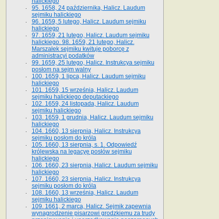
halickiego
95. 1658, 24 października, Halicz. Laudum
sejmiku halickiego
96. 1659, 5 lutego, Halicz. Laudum sejmiku
halickiego
97. 1659, 21 lutego, Halicz. Laudum sejmiku
halickiego. 98. 1659, 21 lutego, Halicz.
Marszałek sejmiku kwituje poborcę z
administracyi podatków
99. 1659, 25 lutego, Halicz. Instrukcya sejmiku
posłom na sejm walny
100. 1659, 1 lipca, Halicz. Laudum sejmiku
halickiego
101. 1659, 15 września, Halicz. Laudum
sejmiku halickiego deputackiego
102. 1659, 24 listopada, Halicz. Laudum
sejmiku halickiego
103. 1659, 1 grudnia, Halicz. Laudum sejmiku
halickiego
104. 1660, 13 sierpnia, Halicz. Instrukcya
sejmiku posłom do króla
105. 1660, 13 sierpnia, s. 1. Odpowiedź
królewska na legacyę posłów sejmiku
halickiego
106. 1660, 23 sierpnia, Halicz. Laudum sejmiku
halickiego
107. 1660, 23 sierpnia, Halicz. Instrukcya
sejmiku posłom do króla
108. 1660, 13 września, Halicz. Laudum
sejmiku halickiego
109. 1661, 2 marca, Halicz. Sejmik zapewnia
wynagrodzenie pisarzowi grodzkiemu za trudy