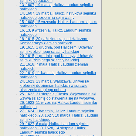
sejmiku deputackim
13. 1607, 19 marca, Halicz. Laudum sejmiku
halickiego
14. 1607, 19 marca, Halicz. Instrukcya sejmiku
halickiego posłom na sejm walny
15. 1608, 15 września, Halicz. Laudum sejmiku
halickiego
16. 13, 9 września, Halicz. Laudum sejmiku
halickiego
18. 1615, 20 października, pod Haliczem.
Konfederacya ziemian halickich
19. 1615, 1 grudnia, pod Haliczem. Uchwały
sejmiku zbrojnego szlachty halickiej
20. 1615, 1 grudnia, pod Kołomyją. Uchwały
sejmiku zbrojnego szlachty halickiej
21. 1618, 7 maja, Halicz Laudum ziemian
halickich.
22. 1619, 11 kwietnia, Halicz. Laudum sejmiku
halickiego
24. 1623, 13 marca, Warszawa. Uniwersał
królewski do ziemian halickich w sprawie
uiszczenia drugiego poboru
25. 1623, 31 sierpnia, Olesko. Wojewoda ruski
wzywa szlachtę do stawienia się na wyprawę.
26. 1623, 11 września, Halicz. Laudum sejmiku
halickiego
27. 1624, 1 kwietnia, Halicz. Laudum sejmiku
halickiego. 28. 1627, 10 marca, Halicz. Laudum
sejmiku halickiego
29. 1627, 6 maja, Halicz. Laudum sejmiku
halickiego. 30. 1628, 14 sierpnia, Halicz.
Laudum sejmiku halickiego