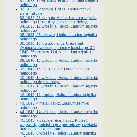
31. 1628, 11 września, Halicz. Laudum sejmiku
halickiego
32. 1632, 3 czerwca, Halicz. Konfederacya
ziemi halickiej
33. 1632, 23 sierpnia, Halicz. Laudum sejmiku
halickiego i instrukcya posłom na elekcyę
34. 1633, 12 września, Halicz. Laudum sejmiku
halickiego
35. 1635, 25 czerwca, Halicz. Laudum sejmiku
halickiego
36. 1636, 10 lutego, Halicz. Uniwersał
Zygmunta Świrskiego poborcy halickiego. 37.
1640, 25 czerwca, Halicz. Laudum sejmiku
halickiego
38. 1640, 10 września, Halicz. Laudum sejmiku
halickiego
39. 1642, 15 maja, Halicz. Laudum sejmiku
halickiego
40. 1642, 15 września, Halicz. Laudum sejmiku
halickiego deputackiego
41. 1642, 15 września, Halicz. Laudum sejmiku
halickiego
42. 1642, 19 grudnia, Halicz. Laudum sejmiku
halickiego
43. 1643, 4 maja, Halicz. Laudum sejmiku
halickiego
44. 1643, 14 września, Halicz. Laudum sejmiku
halickiego
45. 1645, 7 października, Halicz. Protest
wojewody podolskiego z powodu wyprawiania
burd na sejmiku halickim
46. 1646, 6 września, Halicz. Laudum sejmiku