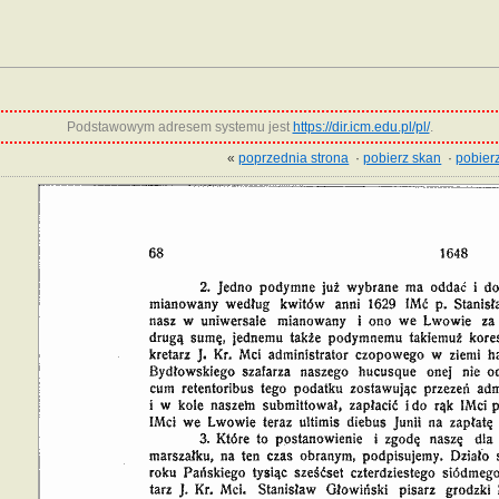
Podstawowym adresem systemu jest
https://dir.icm.edu.pl/pl/
.
«
poprzednia strona
·
pobierz skan
·
pobierz