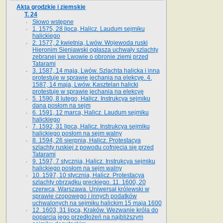
Akta grodzkie i ziemskie
T. 24
Słowo wstępne
1. 1575, 28 lipca, Halicz. Laudum sejmiku
halickiego
2. 1577, 2 kwietnia, Lwów. Wojewoda ruski
Hieronim Sieniawski ogłasza uchwały szlachty
zebranej we Lwowie o obronie ziemi przed
Tatarami
3. 1587, 14 maja, Lwów. Szlachta halicka i inna
protestuje w sprawie jechania na elekcyę. 4.
1587, 14 maja, Lwów. Kasztelan halicki
protestuje w sprawie jechania na elekcyę
5. 1590, 8 lutego, Halicz. Instrukcya sejmiku
dana posłom na sejm
6. 1591, 12 marca, Halicz. Laudum sejmiku
halickiego
7. 1592, 31 lipca, Halicz. Instrukcya sejmiku
halickiego posłom na sejm walny
8. 1594, 26 sierpnia, Halicz. Protestacya
szlachty ruskiej z powodu cofnięcia się przed
Tatarami
9. 1597, 7 stycznia, Halicz. Instrukcya sejmiku
halickiego posłom na sejm walny
10. 1597, 10 stycznia, Halicz. Protestacya
szlachty obrządku greckiego. 11. 1600, 20
czerwca, Warszawa. Uniwersał królewski w
sprawie czopowego i innych podatków
uchwalonych na sejmiku halickim 15 maja 1600
12. 1603, 31 lipca, Kraków. Wezwanie króla do
poparcia jego przedłożeń na najbliższym