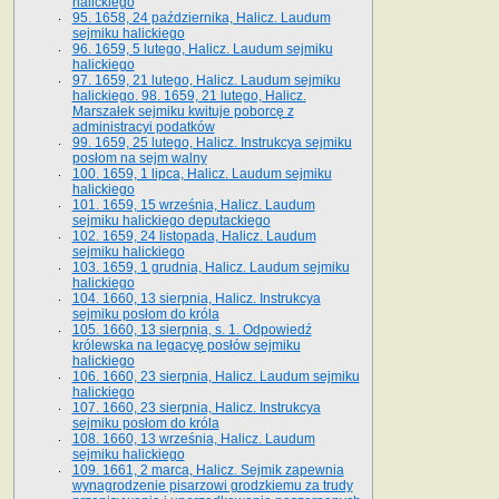
halickiego
95. 1658, 24 października, Halicz. Laudum
sejmiku halickiego
96. 1659, 5 lutego, Halicz. Laudum sejmiku
halickiego
97. 1659, 21 lutego, Halicz. Laudum sejmiku
halickiego. 98. 1659, 21 lutego, Halicz.
Marszałek sejmiku kwituje poborcę z
administracyi podatków
99. 1659, 25 lutego, Halicz. Instrukcya sejmiku
posłom na sejm walny
100. 1659, 1 lipca, Halicz. Laudum sejmiku
halickiego
101. 1659, 15 września, Halicz. Laudum
sejmiku halickiego deputackiego
102. 1659, 24 listopada, Halicz. Laudum
sejmiku halickiego
103. 1659, 1 grudnia, Halicz. Laudum sejmiku
halickiego
104. 1660, 13 sierpnia, Halicz. Instrukcya
sejmiku posłom do króla
105. 1660, 13 sierpnia, s. 1. Odpowiedź
królewska na legacyę posłów sejmiku
halickiego
106. 1660, 23 sierpnia, Halicz. Laudum sejmiku
halickiego
107. 1660, 23 sierpnia, Halicz. Instrukcya
sejmiku posłom do króla
108. 1660, 13 września, Halicz. Laudum
sejmiku halickiego
109. 1661, 2 marca, Halicz. Sejmik zapewnia
wynagrodzenie pisarzowi grodzkiemu za trudy