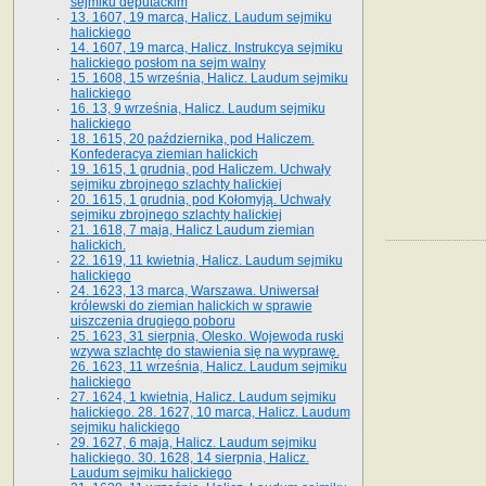
sejmiku deputackim
13. 1607, 19 marca, Halicz. Laudum sejmiku
halickiego
14. 1607, 19 marca, Halicz. Instrukcya sejmiku
halickiego posłom na sejm walny
15. 1608, 15 września, Halicz. Laudum sejmiku
halickiego
16. 13, 9 września, Halicz. Laudum sejmiku
halickiego
18. 1615, 20 października, pod Haliczem.
Konfederacya ziemian halickich
19. 1615, 1 grudnia, pod Haliczem. Uchwały
sejmiku zbrojnego szlachty halickiej
20. 1615, 1 grudnia, pod Kołomyją. Uchwały
sejmiku zbrojnego szlachty halickiej
21. 1618, 7 maja, Halicz Laudum ziemian
halickich.
22. 1619, 11 kwietnia, Halicz. Laudum sejmiku
halickiego
24. 1623, 13 marca, Warszawa. Uniwersał
królewski do ziemian halickich w sprawie
uiszczenia drugiego poboru
25. 1623, 31 sierpnia, Olesko. Wojewoda ruski
wzywa szlachtę do stawienia się na wyprawę.
26. 1623, 11 września, Halicz. Laudum sejmiku
halickiego
27. 1624, 1 kwietnia, Halicz. Laudum sejmiku
halickiego. 28. 1627, 10 marca, Halicz. Laudum
sejmiku halickiego
29. 1627, 6 maja, Halicz. Laudum sejmiku
halickiego. 30. 1628, 14 sierpnia, Halicz.
Laudum sejmiku halickiego