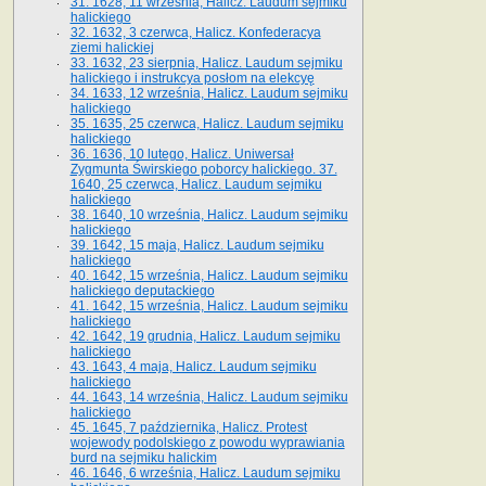
31. 1628, 11 września, Halicz. Laudum sejmiku
halickiego
32. 1632, 3 czerwca, Halicz. Konfederacya
ziemi halickiej
33. 1632, 23 sierpnia, Halicz. Laudum sejmiku
halickiego i instrukcya posłom na elekcyę
34. 1633, 12 września, Halicz. Laudum sejmiku
halickiego
35. 1635, 25 czerwca, Halicz. Laudum sejmiku
halickiego
36. 1636, 10 lutego, Halicz. Uniwersał
Zygmunta Świrskiego poborcy halickiego. 37.
1640, 25 czerwca, Halicz. Laudum sejmiku
halickiego
38. 1640, 10 września, Halicz. Laudum sejmiku
halickiego
39. 1642, 15 maja, Halicz. Laudum sejmiku
halickiego
40. 1642, 15 września, Halicz. Laudum sejmiku
halickiego deputackiego
41. 1642, 15 września, Halicz. Laudum sejmiku
halickiego
42. 1642, 19 grudnia, Halicz. Laudum sejmiku
halickiego
43. 1643, 4 maja, Halicz. Laudum sejmiku
halickiego
44. 1643, 14 września, Halicz. Laudum sejmiku
halickiego
45. 1645, 7 października, Halicz. Protest
wojewody podolskiego z powodu wyprawiania
burd na sejmiku halickim
46. 1646, 6 września, Halicz. Laudum sejmiku