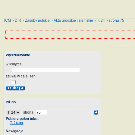
ICM
›
DIR
›
Zasoby polskie
›
Akta grodzkie i ziemskie
›
T. 24
› strona 75
Wyszukiwanie
w książce
szukaj w całej serii
Idź do
strona:
Pobierz pełen tekst
T. 24.txt
Nawigacja