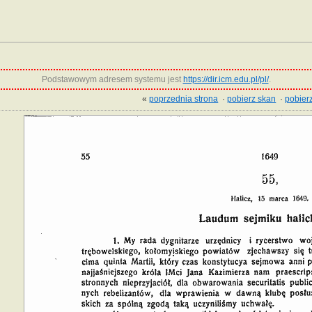
Podstawowym adresem systemu jest
https://dir.icm.edu.pl/pl/
.
«
poprzednia strona
·
pobierz skan
·
pobierz