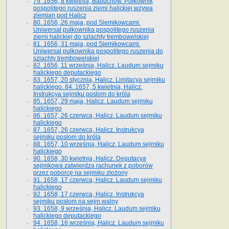
79. 1656, 8 kwietnia, Babuchów. Pułkownik
pospolitego ruszenia ziemi halickiej wzywa
ziemian pod Halicz
80. 1656, 26 maja, pod Siemikowcami.
Uniwersał pułkownika pospolitego ruszenia
ziemi halickiej do szlachty trembowelskiej
81. 1656, 31 maja, pod Siemikowcami.
Uniwersał pułkownika pospolitego ruszenia do
szlachty trembowelskiej
82. 1656, 11 września, Halicz. Laudum sejmiku
halickiego deputackiego
83. 1657, 20 stycznia, Halicz. Limitacya sejmiku
halickiego. 84. 1657, 5 kwietnia, Halicz.
Instrukcya sejmiku posłom do króla
85. 1657, 29 maja, Halicz. Laudum sejmiku
halickiego
86. 1657, 26 czerwca, Halicz. Laudum sejmiku
halickiego
87. 1657, 26 czerwca, Halicz. Instrukcya
sejmiku posłom do króla
88. 1657, 10 września, Halicz. Laudum sejmiku
halickiego
90. 1658, 30 kwietnia, Halicz. Deputacya
sejmikowa zatwierdza rachunek z poborów
przez poborcę na sejmiku złożony
91. 1658, 17 czerwca, Halicz. Laudum sejmiku
halickiego
92. 1658, 17 czerwca, Halicz. Instrukcya
sejmiku posłom na sejm walny
93. 1658, 9 września, Halicz. Laudum sejmiku
halickiego deputackiego
94. 1658, 16 września, Halicz. Laudum sejmiku