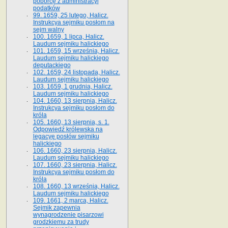
poborcę z administracyi
podatków
99. 1659, 25 lutego, Halicz.
Instrukcya sejmiku posłom na
sejm walny
100. 1659, 1 lipca, Halicz.
Laudum sejmiku halickiego
101. 1659, 15 września, Halicz.
Laudum sejmiku halickiego
deputackiego
102. 1659, 24 listopada, Halicz.
Laudum sejmiku halickiego
103. 1659, 1 grudnia, Halicz.
Laudum sejmiku halickiego
104. 1660, 13 sierpnia, Halicz.
Instrukcya sejmiku posłom do
króla
105. 1660, 13 sierpnia, s. 1.
Odpowiedź królewska na
legacyę posłów sejmiku
halickiego
106. 1660, 23 sierpnia, Halicz.
Laudum sejmiku halickiego
107. 1660, 23 sierpnia, Halicz.
Instrukcya sejmiku posłom do
króla
108. 1660, 13 września, Halicz.
Laudum sejmiku halickiego
109. 1661, 2 marca, Halicz.
Sejmik zapewnia
wynagrodzenie pisarzowi
grodzkiemu za trudy