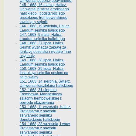
Uniwersał poborcy podymnego.
145. 1668, 16 marca, Halicz.
Uniwersał pisarza grodzkiego
halickiego i podstarościego
grodzkiego trembowelskiego,
zwołujący sejmik
146. 1668, 19 kwietnia, Halicz.
Laudum sejmiku halickiego
147. 1668, 9 maja, Halicz.
Laudum sejmiku halickiego
148. 1668, 27 lipca, Halicz.
Sejmik wyznacza zapłatę za
funkcyę poselską i wydaje inne
asygnaty
149. 1668, 28 lipca, Halicz.
Laudum sejmiku halickiego
150. 1668, 29 lipca, Halicz.
Instrukcya sejmiku posłom na
sejm walny
151. 1668, 14 sierpnia, Świerz.
Uniwersał kasztelana halickiego
152. 1668, 31 sierpnia,
Trembowla. Manifestacya
szlachty trembowelskiej z
powodu okazowania
153. 1668, 11 września, Halicz.
Protestacya z powodu
zerwanego sejmiku
deputackiego halickiego
154. 1668, 28 września, Lwów.
Protestacya z powodu
zerwanego sejmiku