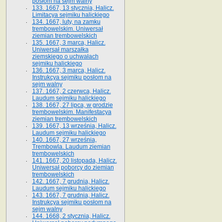
posłom na sejm walny
133. 1667, 13 stycznia, Halicz.
Limitacya sejmiku halickiego
134. 1667, luty, na zamku
trembowelskim. Uniwersał
ziemian trembowelskich
135. 1667, 3 marca, Halicz.
Uniwersał marszałka
ziemskiego o uchwałach
sejmiku halickiego
136. 1667, 3 marca, Halicz.
Instrukcya sejmiku posłom na
sejm walny
137. 1667, 2 czerwca, Halicz.
Laudum sejmiku halickiego
138. 1667, 27 lipca, w grodzie
trembowelskim. Manifestacya
ziemian trembowelskich
139. 1667, 13 września, Halicz.
Laudum sejmiku halickiego
140. 1667, 27 września,
Trembowla. Laudum ziemian
trembowelskich
141. 1667, 20 listopada, Halicz.
Uniwersał poborcy do ziemian
trembowelskich
142. 1667, 7 grudnia, Halicz.
Laudum sejmiku halickiego
143. 1667, 7 grudnia, Halicz.
Instrukcya sejmiku posłom na
sejm walny
144. 1668, 2 stycznia, Halicz.