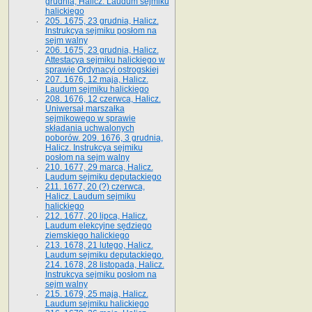
grudnia, Halicz. Laudum sejmiku
halickiego
205. 1675, 23 grudnia, Halicz.
Instrukcya sejmiku posłom na
sejm walny
206. 1675, 23 grudnia, Halicz.
Attestacya sejmiku halickiego w
sprawie Ordynacyi ostrogskiej
207. 1676, 12 maja, Halicz.
Laudum sejmiku halickiego
208. 1676, 12 czerwca, Halicz.
Uniwersał marszałka
sejmikowego w sprawie
składania uchwalonych
poborów. 209. 1676, 3 grudnia,
Halicz. Instrukcya sejmiku
posłom na sejm walny
210. 1677, 29 marca, Halicz.
Laudum sejmiku deputackiego
211. 1677, 20 (?) czerwca,
Halicz. Laudum sejmiku
halickiego
212. 1677, 20 lipca, Halicz.
Laudum elekcyjne sędziego
ziemskiego halickiego
213. 1678, 21 lutego, Halicz.
Laudum sejmiku deputackiego.
214. 1678, 28 listopada, Halicz.
Instrukcya sejmiku posłom na
sejm walny
215. 1679, 25 maja, Halicz.
Laudum sejmiku halickiego