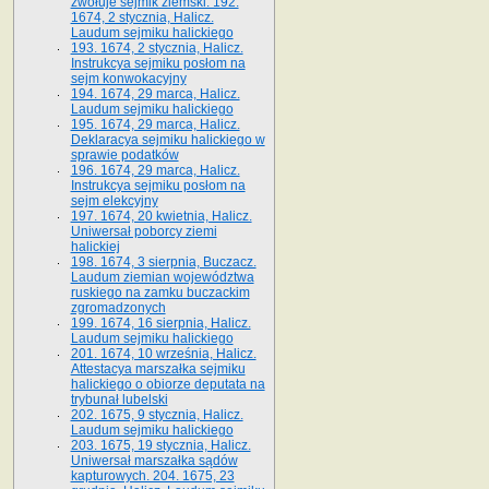
zwołuje sejmik ziemski. 192.
1674, 2 stycznia, Halicz.
Laudum sejmiku halickiego
193. 1674, 2 stycznia, Halicz.
Instrukcya sejmiku posłom na
sejm konwokacyjny
194. 1674, 29 marca, Halicz.
Laudum sejmiku halickiego
195. 1674, 29 marca, Halicz.
Deklaracya sejmiku halickiego w
sprawie podatków
196. 1674, 29 marca, Halicz.
Instrukcya sejmiku posłom na
sejm elekcyjny
197. 1674, 20 kwietnia, Halicz.
Uniwersał poborcy ziemi
halickiej
198. 1674, 3 sierpnia, Buczacz.
Laudum ziemian województwa
ruskiego na zamku buczackim
zgromadzonych
199. 1674, 16 sierpnia, Halicz.
Laudum sejmiku halickiego
201. 1674, 10 września, Halicz.
Attestacya marszałka sejmiku
halickiego o obiorze deputata na
trybunał lubelski
202. 1675, 9 stycznia, Halicz.
Laudum sejmiku halickiego
203. 1675, 19 stycznia, Halicz.
Uniwersał marszałka sądów
kapturowych. 204. 1675, 23