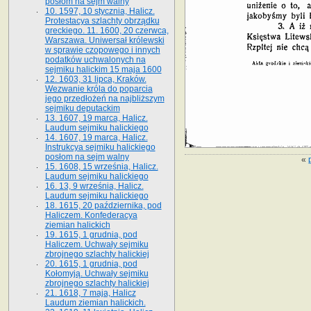
posłom na sejm walny
10. 1597, 10 stycznia, Halicz.
Protestacya szlachty obrządku
greckiego. 11. 1600, 20 czerwca,
Warszawa. Uniwersał królewski
w sprawie czopowego i innych
podatków uchwalonych na
sejmiku halickim 15 maja 1600
12. 1603, 31 lipca, Kraków.
Wezwanie króla do poparcia
jego przedłożeń na najbliższym
sejmiku deputackim
13. 1607, 19 marca, Halicz.
Laudum sejmiku halickiego
14. 1607, 19 marca, Halicz.
Instrukcya sejmiku halickiego
posłom na sejm walny
«
15. 1608, 15 września, Halicz.
Laudum sejmiku halickiego
16. 13, 9 września, Halicz.
Laudum sejmiku halickiego
18. 1615, 20 października, pod
Haliczem. Konfederacya
ziemian halickich
19. 1615, 1 grudnia, pod
Haliczem. Uchwały sejmiku
zbrojnego szlachty halickiej
20. 1615, 1 grudnia, pod
Kołomyją. Uchwały sejmiku
zbrojnego szlachty halickiej
21. 1618, 7 maja, Halicz
Laudum ziemian halickich.