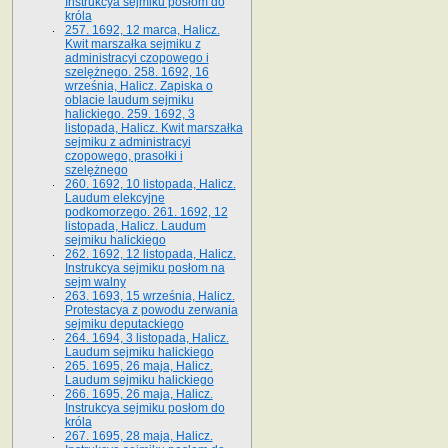
Instrukcya sejmiku posłom do
króla
257. 1692, 12 marca, Halicz.
Kwit marszałka sejmiku z
administracyi czopowego i
szelężnego. 258. 1692, 16
września, Halicz. Zapiska o
oblacie laudum sejmiku
halickiego. 259. 1692, 3
listopada, Halicz. Kwit marszałka
sejmiku z administracyi
czopowego, prasołki i
szelężnego
260. 1692, 10 listopada, Halicz.
Laudum elekcyjne
podkomorzego. 261. 1692, 12
listopada, Halicz. Laudum
sejmiku halickiego
262. 1692, 12 listopada, Halicz.
Instrukcya sejmiku posłom na
sejm walny
263. 1693, 15 września, Halicz.
Protestacya z powodu zerwania
sejmiku deputackiego
264. 1694, 3 listopada, Halicz.
Laudum sejmiku halickiego
265. 1695, 26 maja, Halicz.
Laudum sejmiku halickiego
266. 1695, 26 maja, Halicz.
Instrukcya sejmiku posłom do
króla
267. 1695, 28 maja, Halicz.