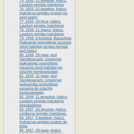
75. 1655, 22 kwietnia, Halicz.
Laudum sejmiku halickiego
76. 1655, 22 kwietnia, Halicz.
Instrukcya sejmiku posłom na
sejm walny
77. 1655, 28 lipca, Halicz.
Laudum sejmiku halickiego
78. 1656, 21 marca, Halicz.
Laudum sejmiku halickiego
79. 1656, 8 kwietnia, Babuchów.
Pułkownik pospolitego ruszenia
ziemi halickiej wzywa ziemian
pod Halicz
80. 1656, 26 maja, pod
Siemikowcami. Uniwersał
pułkownika pospolitego
ruszenia ziemi halickiej do
szlachty trembowelskiej
81. 1656, 31 maja, pod
Siemikowcami. Uniwersał
pułkownika pospolitego
ruszenia do szlachty
trembowelskiej
82. 1656, 11 września, Halicz.
Laudum sejmiku halickiego
deputackiego
83. 1657, 20 stycznia, Halicz.
Limitacya sejmiku halickiego.
84. 1657, 5 kwietnia, Halicz.
Instrukcya sejmiku posłom do
króla
85. 1657, 29 maja, Halicz.