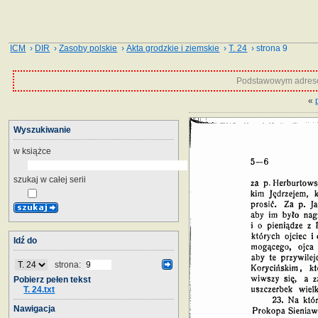
ICM
›
DIR
›
Zasoby polskie
›
Akta grodzkie i ziemskie
›
T. 24
› strona 9
Podstawowym adrese
«
Wyszukiwanie
w książce
szukaj w całej serii
Idź do
strona:
Pobierz pełen tekst
T. 24.txt
Nawigacja