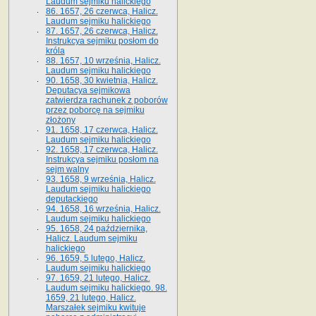
Laudum sejmiku halickiego
86. 1657, 26 czerwca, Halicz.
Laudum sejmiku halickiego
87. 1657, 26 czerwca, Halicz.
Instrukcya sejmiku posłom do
króla
88. 1657, 10 września, Halicz.
Laudum sejmiku halickiego
90. 1658, 30 kwietnia, Halicz.
Deputacya sejmikowa
zatwierdza rachunek z poborów
przez poborcę na sejmiku
złożony
91. 1658, 17 czerwca, Halicz.
Laudum sejmiku halickiego
92. 1658, 17 czerwca, Halicz.
Instrukcya sejmiku posłom na
sejm walny
93. 1658, 9 września, Halicz.
Laudum sejmiku halickiego
deputackiego
94. 1658, 16 września, Halicz.
Laudum sejmiku halickiego
95. 1658, 24 października,
Halicz. Laudum sejmiku
halickiego
96. 1659, 5 lutego, Halicz.
Laudum sejmiku halickiego
97. 1659, 21 lutego, Halicz.
Laudum sejmiku halickiego. 98.
1659, 21 lutego, Halicz.
Marszałek sejmiku kwituje