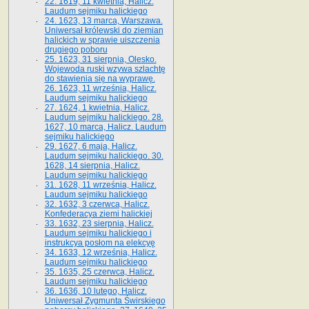
22. 1619, 11 kwietnia, Halicz.
Laudum sejmiku halickiego
24. 1623, 13 marca, Warszawa.
Uniwersał królewski do ziemian
halickich w sprawie uiszczenia
drugiego poboru
25. 1623, 31 sierpnia, Olesko.
Wojewoda ruski wzywa szlachtę
do stawienia się na wyprawę.
26. 1623, 11 września, Halicz.
Laudum sejmiku halickiego
27. 1624, 1 kwietnia, Halicz.
Laudum sejmiku halickiego. 28.
1627, 10 marca, Halicz. Laudum
sejmiku halickiego
29. 1627, 6 maja, Halicz.
Laudum sejmiku halickiego. 30.
1628, 14 sierpnia, Halicz.
Laudum sejmiku halickiego
31. 1628, 11 września, Halicz.
Laudum sejmiku halickiego
32. 1632, 3 czerwca, Halicz.
Konfederacya ziemi halickiej
33. 1632, 23 sierpnia, Halicz.
Laudum sejmiku halickiego i
instrukcya posłom na elekcyę
34. 1633, 12 września, Halicz.
Laudum sejmiku halickiego
35. 1635, 25 czerwca, Halicz.
Laudum sejmiku halickiego
36. 1636, 10 lutego, Halicz.
Uniwersał Zygmunta Świrskiego