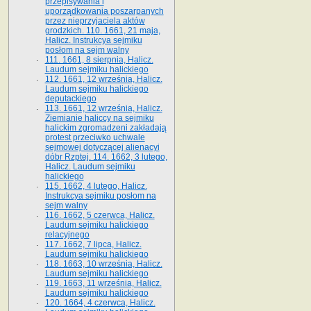
przepisywania i
uporządkowania poszarpanych
przez nieprzyjaciela aktów
grodzkich. 110. 1661, 21 maja,
Halicz. Instrukcya sejmiku
posłom na sejm walny
111. 1661, 8 sierpnia, Halicz.
Laudum sejmiku halickiego
112. 1661, 12 września, Halicz.
Laudum sejmiku halickiego
deputackiego
113. 1661, 12 września, Halicz.
Ziemianie haliccy na sejmiku
halickim zgromadzeni zakładają
protest przeciwko uchwale
sejmowej dotyczącej alienacyi
dóbr Rzptej. 114. 1662, 3 lutego,
Halicz. Laudum sejmiku
halickiego
115. 1662, 4 lutego, Halicz.
Instrukcya sejmiku posłom na
sejm walny
116. 1662, 5 czerwca, Halicz.
Laudum sejmiku halickiego
relacyjnego
117. 1662, 7 lipca, Halicz.
Laudum sejmiku halickiego
118. 1663, 10 września, Halicz.
Laudum sejmiku halickiego
119. 1663, 11 września, Halicz.
Laudum sejmiku halickiego
120. 1664, 4 czerwca, Halicz.