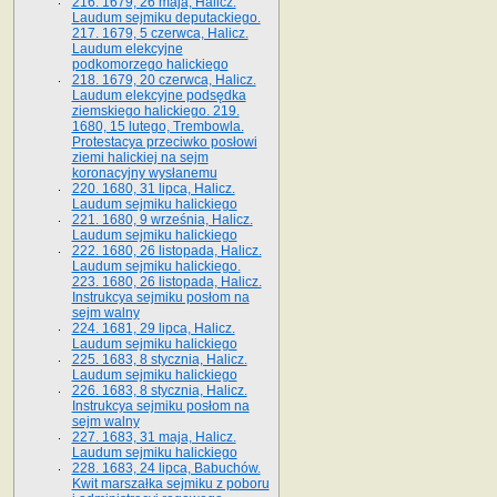
216. 1679, 26 maja, Halicz.
Laudum sejmiku deputackiego.
217. 1679, 5 czerwca, Halicz.
Laudum elekcyjne
podkomorzego halickiego
218. 1679, 20 czerwca, Halicz.
Laudum elekcyjne podsędka
ziemskiego halickiego. 219.
1680, 15 lutego, Trembowla.
Protestacya przeciwko posłowi
ziemi halickiej na sejm
koronacyjny wysłanemu
220. 1680, 31 lipca, Halicz.
Laudum sejmiku halickiego
221. 1680, 9 września, Halicz.
Laudum sejmiku halickiego
222. 1680, 26 listopada, Halicz.
Laudum sejmiku halickiego.
223. 1680, 26 listopada, Halicz.
Instrukcya sejmiku posłom na
sejm walny
224. 1681, 29 lipca, Halicz.
Laudum sejmiku halickiego
225. 1683, 8 stycznia, Halicz.
Laudum sejmiku halickiego
226. 1683, 8 stycznia, Halicz.
Instrukcya sejmiku posłom na
sejm walny
227. 1683, 31 maja, Halicz.
Laudum sejmiku halickiego
228. 1683, 24 lipca, Babuchów.
Kwit marszałka sejmiku z poboru