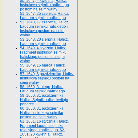
50. 1647, 4 kwietnia, Halicz.
Instrukcya sejmiku halickiego
postom na sejm walny
51. 1647, 25 czerwca, Halicz.
Laudum sejmiku halickiego
52. 1648, 17 czerwca, Halicz.
Laudum sejmiku halickiego i
instrukcya postom na sejm
walny
53. 1648, 20 sierpnia, Halicz.
Laudum sejmiku halickiego
54. 1649, 4 stycznia, Halicz.
Fragment instrukcyi sejmiku
halickiego postom na sejm
walny
55. 1649, 15 marca, Halicz.
Laudum sejmiku halickiego
57. 1649, 6 października, Halicz.
Instrukcya sejmiku postom na
sejm walny
58. 1650, 3 lutego, Halicz.
Laudum sejmikuhalickiego
59. 1650, 31 października,
Halicz. Sejmik halicki kwituje
poborcę
60. 1650, 31 października,
Halicz. Instrukcya sejmiku
postom na sejm walny
61. 1651, 16 stycznia, Halicz.
Fragment laudum sejmiku
relacyjnego halickiego. 62.
1651, 20 kwietnia, Halicz.