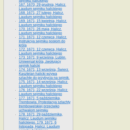
sejmiku halickiego
167. 1670, 29 grudnia, Halicz.
Laudum sejmiku halickiego
168. 1671, 27 lutego, Halicz.
Laudum sejmiku halickiego
169. 1671, 15 kwietnia, Halicz.
Laudum sejmiku halickiego
170. 1671, 26 maja, Halicz.
Laudum sejmiku halickiego
171. 1671, 12 czerwca, Halicz.
Instrukcya sejmiku posłom do
króla
172. 1671, 12 czerwca, Halicz.
Laudum sejmiku halickiego
173. 1671, 9 września, Lublin.
Uniwersał króla, zwołujący
sejmik halicki
174. 1671, 13 września, Świerz.
Kasztelan halicki wzywa
szlachtę do przybycia na sejmik.
175. 1671, 14 września, Halicz.
Laudum sejmiku halickiego
176. 1671, 22 września, Halicz.
Laudum sejmiku halickiego
177. 1671, 5 października,
Trembowla. Protestacya szlachty
trembowelskiej przeciwko
uchwałom sejmiku
178. 1671, 29 października,
Halicz. Laudum sejmiku
halickiego. 179. 1671, 6
listopada, Halicz. Laudum