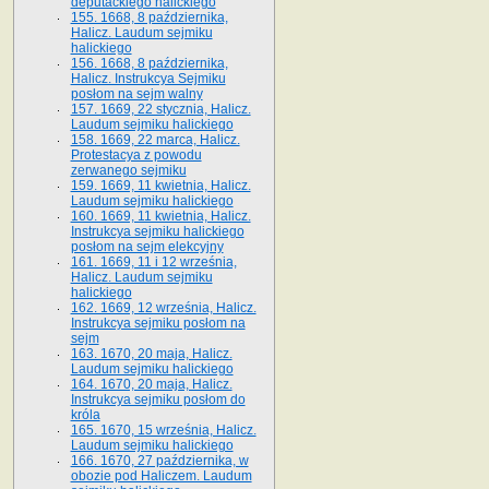
deputackiego halickiego
155. 1668, 8 października,
Halicz. Laudum sejmiku
halickiego
156. 1668, 8 października,
Halicz. Instrukcya Sejmiku
posłom na sejm walny
157. 1669, 22 stycznia, Halicz.
Laudum sejmiku halickiego
158. 1669, 22 marca, Halicz.
Protestacya z powodu
zerwanego sejmiku
159. 1669, 11 kwietnia, Halicz.
Laudum sejmiku halickiego
160. 1669, 11 kwietnia, Halicz.
Instrukcya sejmiku halickiego
posłom na sejm elekcyjny
161. 1669, 11 i 12 września,
Halicz. Laudum sejmiku
halickiego
162. 1669, 12 września, Halicz.
Instrukcya sejmiku posłom na
sejm
163. 1670, 20 maja, Halicz.
Laudum sejmiku halickiego
164. 1670, 20 maja, Halicz.
Instrukcya sejmiku posłom do
króla
165. 1670, 15 września, Halicz.
Laudum sejmiku halickiego
166. 1670, 27 października, w
obozie pod Haliczem. Laudum