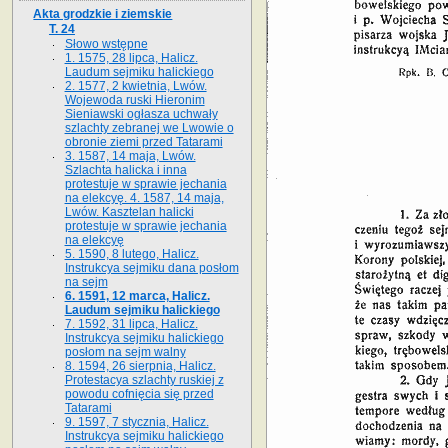
Akta grodzkie i ziemskie
T. 24
Słowo wstępne
1. 1575, 28 lipca, Halicz.
Laudum sejmiku halickiego
2. 1577, 2 kwietnia, Lwów.
Wojewoda ruski Hieronim
Sieniawski ogłasza uchwały
szlachty zebranej we Lwowie o
obronie ziemi przed Tatarami
3. 1587, 14 maja, Lwów.
Szlachta halicka i inna
protestuje w sprawie jechania
na elekcyę. 4. 1587, 14 maja,
Lwów. Kasztelan halicki
protestuje w sprawie jechania
na elekcyę
5. 1590, 8 lutego, Halicz.
Instrukcya sejmiku dana posłom
na sejm
6. 1591, 12 marca, Halicz.
Laudum sejmiku halickiego
7. 1592, 31 lipca, Halicz.
Instrukcya sejmiku halickiego
posłom na sejm walny
8. 1594, 26 sierpnia, Halicz.
Protestacya szlachty ruskiej z
powodu cofnięcia się przed
Tatarami
9. 1597, 7 stycznia, Halicz.
Instrukcya sejmiku halickiego