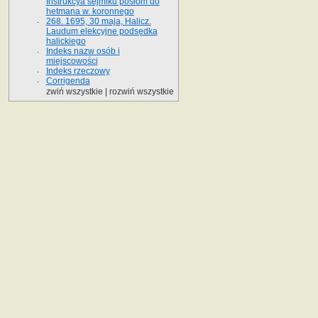
Instrukcya sejmiku posłom do
hetmana w. koronnego
268. 1695, 30 maja, Halicz.
Laudum elekcyjne podsędka
halickiego
Indeks nazw osób i
miejscowości
Indeks rzeczowy
Corrigenda
zwiń wszystkie
|
rozwiń wszystkie