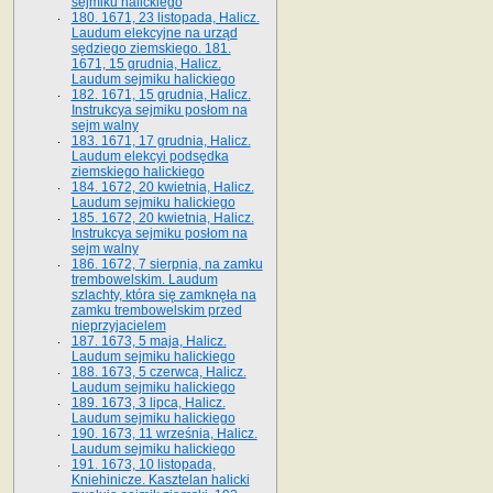
sejmiku halickiego
180. 1671, 23 listopada, Halicz.
Laudum elekcyjne na urząd
sędziego ziemskiego. 181.
1671, 15 grudnia, Halicz.
Laudum sejmiku halickiego
182. 1671, 15 grudnia, Halicz.
Instrukcya sejmiku posłom na
sejm walny
183. 1671, 17 grudnia, Halicz.
Laudum elekcyi podsędka
ziemskiego halickiego
184. 1672, 20 kwietnia, Halicz.
Laudum sejmiku halickiego
185. 1672, 20 kwietnia, Halicz.
Instrukcya sejmiku posłom na
sejm walny
186. 1672, 7 sierpnia, na zamku
trembowelskim. Laudum
szlachty, która się zamknęła na
zamku trembowelskim przed
nieprzyjacielem
187. 1673, 5 maja, Halicz.
Laudum sejmiku halickiego
188. 1673, 5 czerwca, Halicz.
Laudum sejmiku halickiego
189. 1673, 3 lipca, Halicz.
Laudum sejmiku halickiego
190. 1673, 11 września, Halicz.
Laudum sejmiku halickiego
191. 1673, 10 listopada,
Kniehinicze. Kasztelan halicki