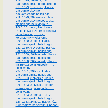
216. 1679, 26 maja, Halicz.
Laudum sejmiku deputackiego.
217. 1679, 5 czerwca, Halicz.
Laudum elekcyjne
podkomorzego halickiego
218. 1679, 20 czerwca, Halicz.
Laudum elekcyjne podsędka
ziemskiego halickiego. 219.
1680, 15 lutego, Trembowla.
Protestacya przeciwko posłowi
ziemi halickiej na sejm
koronacyjny wysłanemu
220. 1680, 31 lipca, Halicz.
Laudum sejmiku halickiego
221. 1680, 9 września, Halicz.
Laudum sejmiku halickiego
222. 1680, 26 listopada, Halicz.
Laudum sejmiku halickiego.
223. 1680, 26 listopada, Halicz.
Instrukcya sejmiku posłom na
sejm walny
224. 1681, 29 lipca, Halicz.
Laudum sejmiku halickiego
225. 1683, 8 stycznia, Halicz.
Laudum sejmiku halickiego
226. 1683, 8 stycznia, Halicz.
Instrukcya sejmiku posłom na
sejm walny
227. 1683, 31 maja, Halicz.
Laudum sejmiku halickiego
228. 1683, 24 lipca, Babuchów.
Kwit marszałka sejmiku z poboru