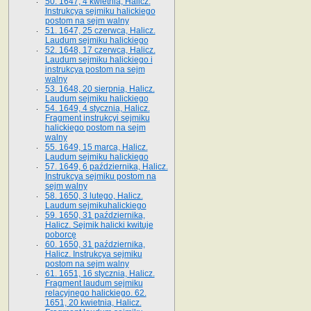
50. 1647, 4 kwietnia, Halicz.
Instrukcya sejmiku halickiego
postom na sejm walny
51. 1647, 25 czerwca, Halicz.
Laudum sejmiku halickiego
52. 1648, 17 czerwca, Halicz.
Laudum sejmiku halickiego i
instrukcya postom na sejm
walny
53. 1648, 20 sierpnia, Halicz.
Laudum sejmiku halickiego
54. 1649, 4 stycznia, Halicz.
Fragment instrukcyi sejmiku
halickiego postom na sejm
walny
55. 1649, 15 marca, Halicz.
Laudum sejmiku halickiego
57. 1649, 6 października, Halicz.
Instrukcya sejmiku postom na
sejm walny
58. 1650, 3 lutego, Halicz.
Laudum sejmikuhalickiego
59. 1650, 31 października,
Halicz. Sejmik halicki kwituje
poborcę
60. 1650, 31 października,
Halicz. Instrukcya sejmiku
postom na sejm walny
61. 1651, 16 stycznia, Halicz.
Fragment laudum sejmiku
relacyjnego halickiego. 62.
1651, 20 kwietnia, Halicz.