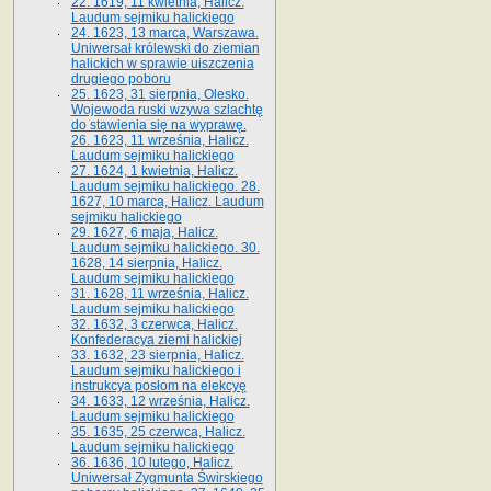
22. 1619, 11 kwietnia, Halicz.
Laudum sejmiku halickiego
24. 1623, 13 marca, Warszawa.
Uniwersał królewski do ziemian
halickich w sprawie uiszczenia
drugiego poboru
25. 1623, 31 sierpnia, Olesko.
Wojewoda ruski wzywa szlachtę
do stawienia się na wyprawę.
26. 1623, 11 września, Halicz.
Laudum sejmiku halickiego
27. 1624, 1 kwietnia, Halicz.
Laudum sejmiku halickiego. 28.
1627, 10 marca, Halicz. Laudum
sejmiku halickiego
29. 1627, 6 maja, Halicz.
Laudum sejmiku halickiego. 30.
1628, 14 sierpnia, Halicz.
Laudum sejmiku halickiego
31. 1628, 11 września, Halicz.
Laudum sejmiku halickiego
32. 1632, 3 czerwca, Halicz.
Konfederacya ziemi halickiej
33. 1632, 23 sierpnia, Halicz.
Laudum sejmiku halickiego i
instrukcya posłom na elekcyę
34. 1633, 12 września, Halicz.
Laudum sejmiku halickiego
35. 1635, 25 czerwca, Halicz.
Laudum sejmiku halickiego
36. 1636, 10 lutego, Halicz.
Uniwersał Zygmunta Świrskiego