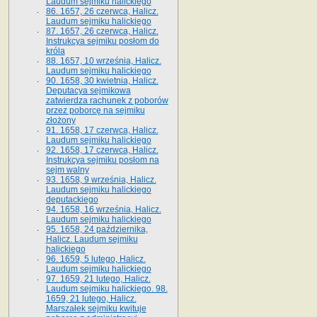
Laudum sejmiku halickiego
86. 1657, 26 czerwca, Halicz.
Laudum sejmiku halickiego
87. 1657, 26 czerwca, Halicz.
Instrukcya sejmiku posłom do
króla
88. 1657, 10 września, Halicz.
Laudum sejmiku halickiego
90. 1658, 30 kwietnia, Halicz.
Deputacya sejmikowa
zatwierdza rachunek z poborów
przez poborcę na sejmiku
złożony
91. 1658, 17 czerwca, Halicz.
Laudum sejmiku halickiego
92. 1658, 17 czerwca, Halicz.
Instrukcya sejmiku posłom na
sejm walny
93. 1658, 9 września, Halicz.
Laudum sejmiku halickiego
deputackiego
94. 1658, 16 września, Halicz.
Laudum sejmiku halickiego
95. 1658, 24 października,
Halicz. Laudum sejmiku
halickiego
96. 1659, 5 lutego, Halicz.
Laudum sejmiku halickiego
97. 1659, 21 lutego, Halicz.
Laudum sejmiku halickiego. 98.
1659, 21 lutego, Halicz.
Marszałek sejmiku kwituje