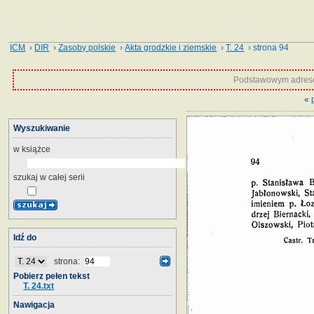
ICM
›
DIR
›
Zasoby polskie
›
Akta grodzkie i ziemskie
›
T. 24
› strona 94
Podstawowym adrese
«
Wyszukiwanie
w książce
szukaj w całej serii
Idź do
strona:
Pobierz pełen tekst
T. 24.txt
Nawigacja