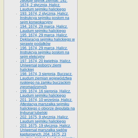
zwołuje sejmik ziemski. 192.
1674, 2 stycznia, Halicz.
Laudum sejmiku halickiego
193. 1674, 2 stycznia, Halicz.
Instrukcya sejmiku posłom na
sejm konwokacyjny
194. 1674, 29 marca, Halicz.
Laudum sejmiku halickiego
195. 1674, 29 marca, Halicz.
Deklaracya sejmiku halickiego w
sprawie podatków
196. 1674, 29 marca, Halicz.
Instrukcya sejmiku posłom na
sejm elekcyjny
197. 1674, 20 kwietnia, Halicz.
Uniwersał poborcy ziemi
halickiej
198. 1674, 3 sierpnia, Buczacz.
Laudum ziemian województwa
ruskiego na zamku buczackim
zgromadzonych
199. 1674, 16 sierpnia, Halicz.
Laudum sejmiku halickiego
201. 1674, 10 września, Halicz.
Attestacya marszałka sejmiku
halickiego o obiorze deputata na
trybunał lubelski
202. 1675, 9 stycznia, Halicz.
Laudum sejmiku halickiego
203. 1675, 19 stycznia, Halicz.
Uniwersał marszałka sądów
kapturowych. 204. 1675, 23