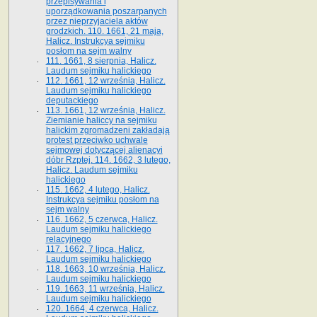
przepisywania i
uporządkowania poszarpanych
przez nieprzyjaciela aktów
grodzkich. 110. 1661, 21 maja,
Halicz. Instrukcya sejmiku
posłom na sejm walny
111. 1661, 8 sierpnia, Halicz.
Laudum sejmiku halickiego
112. 1661, 12 września, Halicz.
Laudum sejmiku halickiego
deputackiego
113. 1661, 12 września, Halicz.
Ziemianie haliccy na sejmiku
halickim zgromadzeni zakładają
protest przeciwko uchwale
sejmowej dotyczącej alienacyi
dóbr Rzptej. 114. 1662, 3 lutego,
Halicz. Laudum sejmiku
halickiego
115. 1662, 4 lutego, Halicz.
Instrukcya sejmiku posłom na
sejm walny
116. 1662, 5 czerwca, Halicz.
Laudum sejmiku halickiego
relacyjnego
117. 1662, 7 lipca, Halicz.
Laudum sejmiku halickiego
118. 1663, 10 września, Halicz.
Laudum sejmiku halickiego
119. 1663, 11 września, Halicz.
Laudum sejmiku halickiego
120. 1664, 4 czerwca, Halicz.