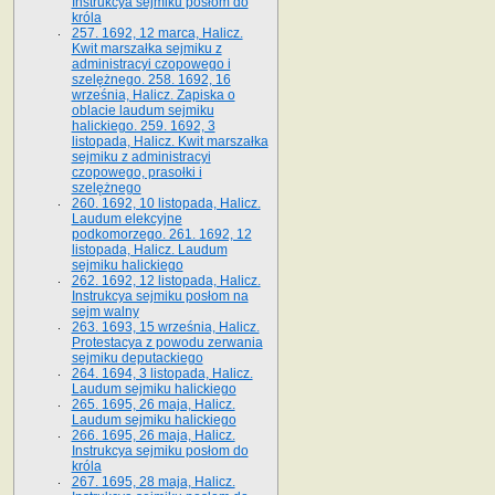
Instrukcya sejmiku posłom do
króla
257. 1692, 12 marca, Halicz.
Kwit marszałka sejmiku z
administracyi czopowego i
szelężnego. 258. 1692, 16
września, Halicz. Zapiska o
oblacie laudum sejmiku
halickiego. 259. 1692, 3
listopada, Halicz. Kwit marszałka
sejmiku z administracyi
czopowego, prasołki i
szelężnego
260. 1692, 10 listopada, Halicz.
Laudum elekcyjne
podkomorzego. 261. 1692, 12
listopada, Halicz. Laudum
sejmiku halickiego
262. 1692, 12 listopada, Halicz.
Instrukcya sejmiku posłom na
sejm walny
263. 1693, 15 września, Halicz.
Protestacya z powodu zerwania
sejmiku deputackiego
264. 1694, 3 listopada, Halicz.
Laudum sejmiku halickiego
265. 1695, 26 maja, Halicz.
Laudum sejmiku halickiego
266. 1695, 26 maja, Halicz.
Instrukcya sejmiku posłom do
króla
267. 1695, 28 maja, Halicz.