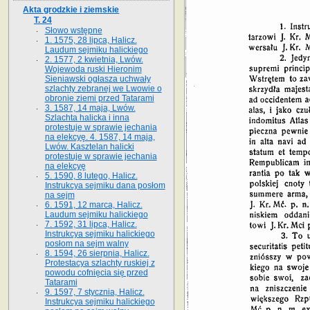
Akta grodzkie i ziemskie
T. 24
Słowo wstępne
1. 1575, 28 lipca, Halicz.
Laudum sejmiku halickiego
2. 1577, 2 kwietnia, Lwów.
Wojewoda ruski Hieronim
Sieniawski ogłasza uchwały
szlachty zebranej we Lwowie o
obronie ziemi przed Tatarami
3. 1587, 14 maja, Lwów.
Szlachta halicka i inna
protestuje w sprawie jechania
na elekcyę. 4. 1587, 14 maja,
Lwów. Kasztelan halicki
protestuje w sprawie jechania
na elekcyę
5. 1590, 8 lutego, Halicz.
Instrukcya sejmiku dana posłom
na sejm
6. 1591, 12 marca, Halicz.
Laudum sejmiku halickiego
7. 1592, 31 lipca, Halicz.
Instrukcya sejmiku halickiego
posłom na sejm walny
8. 1594, 26 sierpnia, Halicz.
Protestacya szlachty ruskiej z
powodu cofnięcia się przed
Tatarami
9. 1597, 7 stycznia, Halicz.
Instrukcya sejmiku halickiego