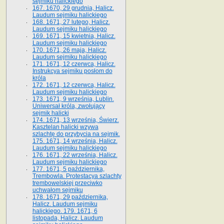
sejmiku halickiego
167. 1670, 29 grudnia, Halicz.
Laudum sejmiku halickiego
168. 1671, 27 lutego, Halicz.
Laudum sejmiku halickiego
169. 1671, 15 kwietnia, Halicz.
Laudum sejmiku halickiego
170. 1671, 26 maja, Halicz.
Laudum sejmiku halickiego
171. 1671, 12 czerwca, Halicz.
Instrukcya sejmiku posłom do
króla
172. 1671, 12 czerwca, Halicz.
Laudum sejmiku halickiego
173. 1671, 9 września, Lublin.
Uniwersał króla, zwołujący
sejmik halicki
174. 1671, 13 września, Świerz.
Kasztelan halicki wzywa
szlachtę do przybycia na sejmik.
175. 1671, 14 września, Halicz.
Laudum sejmiku halickiego
176. 1671, 22 września, Halicz.
Laudum sejmiku halickiego
177. 1671, 5 października,
Trembowla. Protestacya szlachty
trembowelskiej przeciwko
uchwałom sejmiku
178. 1671, 29 października,
Halicz. Laudum sejmiku
halickiego. 179. 1671, 6
listopada, Halicz. Laudum