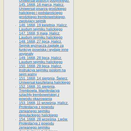
Uniwersał poborcy podymnego.
145. 1668, 16 marca, Halicz.
Uniwersał pisarza grodzkiego
halickiego i podstarościego
grodzkiego trembowelskiego,
zwołujący sejmik
146. 1668, 19 kwietnia, Halicz.
Laudum sejmiku halickiego
147. 1668, 9 maja, Halicz.
Laudum sejmiku halickiego
148. 1668, 27 lipca, Halicz.
Sejmik wyznacza zapłatę za
funkcyę poselską i wydaje inne
asygnaty
149. 1668, 28 lipca, Halicz.
Laudum sejmiku halickiego
150. 1668, 29 lipca, Halicz.
Instrukcya sejmiku posłom na
sejm walny
151. 1668, 14 sierpnia, Świerz.
Uniwersał kasztelana halickiego
152. 1668, 31 sierpnia,
Trembowla. Manifestacya
szlachty trembowelskiej z
powodu okazowania
153. 1668, 11 września, Halicz.
Protestacya z powodu
zerwanego sejmiku
deputackiego halickiego
154. 1668, 28 września, Lwów.
Protestacya z powodu
zerwanego sejmiku