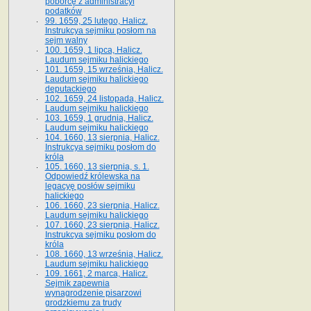
poborcę z administracyi
podatków
99. 1659, 25 lutego, Halicz.
Instrukcya sejmiku posłom na
sejm walny
100. 1659, 1 lipca, Halicz.
Laudum sejmiku halickiego
101. 1659, 15 września, Halicz.
Laudum sejmiku halickiego
deputackiego
102. 1659, 24 listopada, Halicz.
Laudum sejmiku halickiego
103. 1659, 1 grudnia, Halicz.
Laudum sejmiku halickiego
104. 1660, 13 sierpnia, Halicz.
Instrukcya sejmiku posłom do
króla
105. 1660, 13 sierpnia, s. 1.
Odpowiedź królewska na
legacyę posłów sejmiku
halickiego
106. 1660, 23 sierpnia, Halicz.
Laudum sejmiku halickiego
107. 1660, 23 sierpnia, Halicz.
Instrukcya sejmiku posłom do
króla
108. 1660, 13 września, Halicz.
Laudum sejmiku halickiego
109. 1661, 2 marca, Halicz.
Sejmik zapewnia
wynagrodzenie pisarzowi
grodzkiemu za trudy