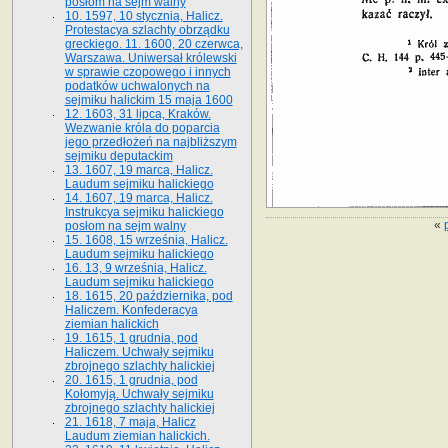
posłom na sejm walny
10. 1597, 10 stycznia, Halicz.
Protestacya szlachty obrządku
greckiego. 11. 1600, 20 czerwca,
Warszawa. Uniwersał królewski
w sprawie czopowego i innych
podatków uchwalonych na
sejmiku halickim 15 maja 1600
12. 1603, 31 lipca, Kraków.
Wezwanie króla do poparcia
jego przedłożeń na najbliższym
sejmiku deputackim
13. 1607, 19 marca, Halicz.
Laudum sejmiku halickiego
14. 1607, 19 marca, Halicz.
Instrukcya sejmiku halickiego
«
posłom na sejm walny
15. 1608, 15 września, Halicz.
Laudum sejmiku halickiego
16. 13, 9 września, Halicz.
Laudum sejmiku halickiego
18. 1615, 20 października, pod
Haliczem. Konfederacya
ziemian halickich
19. 1615, 1 grudnia, pod
Haliczem. Uchwały sejmiku
zbrojnego szlachty halickiej
20. 1615, 1 grudnia, pod
Kołomyją. Uchwały sejmiku
zbrojnego szlachty halickiej
21. 1618, 7 maja, Halicz
Laudum ziemian halickich.