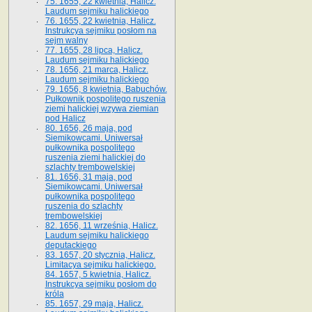
75. 1655, 22 kwietnia, Halicz.
Laudum sejmiku halickiego
76. 1655, 22 kwietnia, Halicz.
Instrukcya sejmiku posłom na
sejm walny
77. 1655, 28 lipca, Halicz.
Laudum sejmiku halickiego
78. 1656, 21 marca, Halicz.
Laudum sejmiku halickiego
79. 1656, 8 kwietnia, Babuchów.
Pułkownik pospolitego ruszenia
ziemi halickiej wzywa ziemian
pod Halicz
80. 1656, 26 maja, pod
Siemikowcami. Uniwersał
pułkownika pospolitego
ruszenia ziemi halickiej do
szlachty trembowelskiej
81. 1656, 31 maja, pod
Siemikowcami. Uniwersał
pułkownika pospolitego
ruszenia do szlachty
trembowelskiej
82. 1656, 11 września, Halicz.
Laudum sejmiku halickiego
deputackiego
83. 1657, 20 stycznia, Halicz.
Limitacya sejmiku halickiego.
84. 1657, 5 kwietnia, Halicz.
Instrukcya sejmiku posłom do
króla
85. 1657, 29 maja, Halicz.