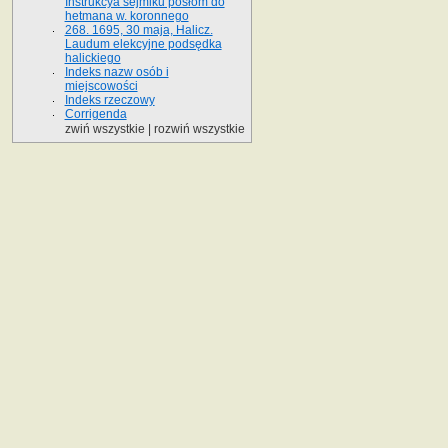
Instrukcya sejmiku posłom do
hetmana w. koronnego
268. 1695, 30 maja, Halicz.
Laudum elekcyjne podsędka
halickiego
Indeks nazw osób i
miejscowości
Indeks rzeczowy
Corrigenda
zwiń wszystkie
|
rozwiń wszystkie