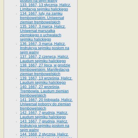
posłom na sejm walny
133. 1667, 13 stycznia, Halicz.
Limitacya sejmiku halickiego
134. 1667, luty, na zamku
trembowelskim. Uniwersał
ziemian trembowelskich
135. 1667, 3 marca, Halicz.
Uniwersał marszałka
ziemskiego o uchwałach
sejmiku halickiego
136. 1667, 3 marca, Halicz.
Instrukcya sejmiku posłom na
sejm walny
137. 1667, 2 czerwca, Halicz.
Laudum sejmiku halickiego
138. 1667, 27 lipca, w grodzie
trembowelskim. Manifestacya
ziemian trembowelskich
139. 1667, 13 września, Halicz.
Laudum sejmiku halickiego
140. 1667, 27 września,
Trembowla. Laudum ziemian
trembowelskich
141. 1667, 20 listopada, Halicz.
Uniwersał poborcy do ziemian
trembowelskich
142. 1667, 7 grudnia, Halicz.
Laudum sejmiku halickiego
143. 1667, 7 grudnia, Halicz.
Instrukcya sejmiku posłom na
sejm walny
144. 1668, 2 stycznia, Halicz.