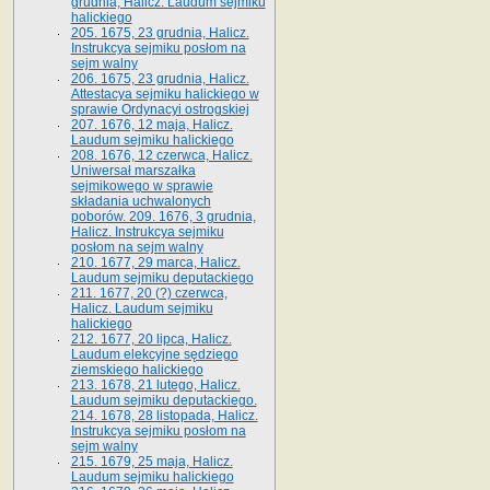
grudnia, Halicz. Laudum sejmiku
halickiego
205. 1675, 23 grudnia, Halicz.
Instrukcya sejmiku posłom na
sejm walny
206. 1675, 23 grudnia, Halicz.
Attestacya sejmiku halickiego w
sprawie Ordynacyi ostrogskiej
207. 1676, 12 maja, Halicz.
Laudum sejmiku halickiego
208. 1676, 12 czerwca, Halicz.
Uniwersał marszałka
sejmikowego w sprawie
składania uchwalonych
poborów. 209. 1676, 3 grudnia,
Halicz. Instrukcya sejmiku
posłom na sejm walny
210. 1677, 29 marca, Halicz.
Laudum sejmiku deputackiego
211. 1677, 20 (?) czerwca,
Halicz. Laudum sejmiku
halickiego
212. 1677, 20 lipca, Halicz.
Laudum elekcyjne sędziego
ziemskiego halickiego
213. 1678, 21 lutego, Halicz.
Laudum sejmiku deputackiego.
214. 1678, 28 listopada, Halicz.
Instrukcya sejmiku posłom na
sejm walny
215. 1679, 25 maja, Halicz.
Laudum sejmiku halickiego