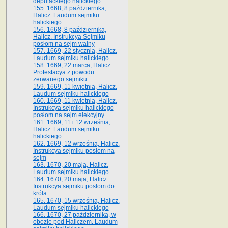
deputackiego halickiego
155. 1668, 8 października,
Halicz. Laudum sejmiku
halickiego
156. 1668, 8 października,
Halicz. Instrukcya Sejmiku
posłom na sejm walny
157. 1669, 22 stycznia, Halicz.
Laudum sejmiku halickiego
158. 1669, 22 marca, Halicz.
Protestacya z powodu
zerwanego sejmiku
159. 1669, 11 kwietnia, Halicz.
Laudum sejmiku halickiego
160. 1669, 11 kwietnia, Halicz.
Instrukcya sejmiku halickiego
posłom na sejm elekcyjny
161. 1669, 11 i 12 września,
Halicz. Laudum sejmiku
halickiego
162. 1669, 12 września, Halicz.
Instrukcya sejmiku posłom na
sejm
163. 1670, 20 maja, Halicz.
Laudum sejmiku halickiego
164. 1670, 20 maja, Halicz.
Instrukcya sejmiku posłom do
króla
165. 1670, 15 września, Halicz.
Laudum sejmiku halickiego
166. 1670, 27 października, w
obozie pod Haliczem. Laudum