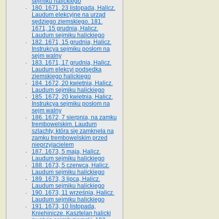
sejmiku halickiego
180. 1671, 23 listopada, Halicz.
Laudum elekcyjne na urząd
sędziego ziemskiego. 181.
1671, 15 grudnia, Halicz.
Laudum sejmiku halickiego
182. 1671, 15 grudnia, Halicz.
Instrukcya sejmiku posłom na
sejm walny
183. 1671, 17 grudnia, Halicz.
Laudum elekcyi podsędka
ziemskiego halickiego
184. 1672, 20 kwietnia, Halicz.
Laudum sejmiku halickiego
185. 1672, 20 kwietnia, Halicz.
Instrukcya sejmiku posłom na
sejm walny
186. 1672, 7 sierpnia, na zamku
trembowelskim. Laudum
szlachty, która się zamknęła na
zamku trembowelskim przed
nieprzyjacielem
187. 1673, 5 maja, Halicz.
Laudum sejmiku halickiego
188. 1673, 5 czerwca, Halicz.
Laudum sejmiku halickiego
189. 1673, 3 lipca, Halicz.
Laudum sejmiku halickiego
190. 1673, 11 września, Halicz.
Laudum sejmiku halickiego
191. 1673, 10 listopada,
Kniehinicze. Kasztelan halicki