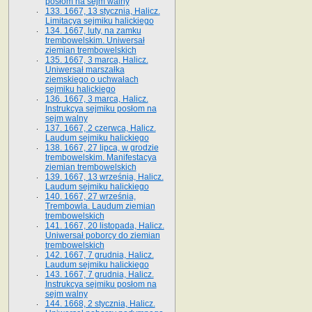
posłom na sejm walny
133. 1667, 13 stycznia, Halicz.
Limitacya sejmiku halickiego
134. 1667, luty, na zamku
trembowelskim. Uniwersał
ziemian trembowelskich
135. 1667, 3 marca, Halicz.
Uniwersał marszałka
ziemskiego o uchwałach
sejmiku halickiego
136. 1667, 3 marca, Halicz.
Instrukcya sejmiku posłom na
sejm walny
137. 1667, 2 czerwca, Halicz.
Laudum sejmiku halickiego
138. 1667, 27 lipca, w grodzie
trembowelskim. Manifestacya
ziemian trembowelskich
139. 1667, 13 września, Halicz.
Laudum sejmiku halickiego
140. 1667, 27 września,
Trembowla. Laudum ziemian
trembowelskich
141. 1667, 20 listopada, Halicz.
Uniwersał poborcy do ziemian
trembowelskich
142. 1667, 7 grudnia, Halicz.
Laudum sejmiku halickiego
143. 1667, 7 grudnia, Halicz.
Instrukcya sejmiku posłom na
sejm walny
144. 1668, 2 stycznia, Halicz.