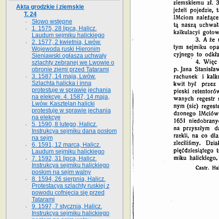
Akta grodzkie i ziemskie
T. 24
Słowo wstępne
1. 1575, 28 lipca, Halicz.
Laudum sejmiku halickiego
2. 1577, 2 kwietnia, Lwów.
Wojewoda ruski Hieronim
Sieniawski ogłasza uchwały
szlachty zebranej we Lwowie o
obronie ziemi przed Tatarami
3. 1587, 14 maja, Lwów.
Szlachta halicka i inna
protestuje w sprawie jechania
na elekcyę. 4. 1587, 14 maja,
Lwów. Kasztelan halicki
protestuje w sprawie jechania
na elekcyę
5. 1590, 8 lutego, Halicz.
Instrukcya sejmiku dana posłom
na sejm
6. 1591, 12 marca, Halicz.
Laudum sejmiku halickiego
7. 1592, 31 lipca, Halicz.
Instrukcya sejmiku halickiego
posłom na sejm walny
8. 1594, 26 sierpnia, Halicz.
Protestacya szlachty ruskiej z
powodu cofnięcia się przed
Tatarami
9. 1597, 7 stycznia, Halicz.
Instrukcya sejmiku halickiego