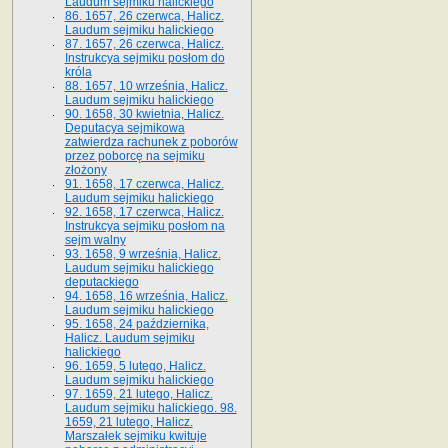
Laudum sejmiku halickiego
86. 1657, 26 czerwca, Halicz.
Laudum sejmiku halickiego
87. 1657, 26 czerwca, Halicz.
Instrukcya sejmiku posłom do
króla
88. 1657, 10 września, Halicz.
Laudum sejmiku halickiego
90. 1658, 30 kwietnia, Halicz.
Deputacya sejmikowa
zatwierdza rachunek z poborów
przez poborcę na sejmiku
złożony
91. 1658, 17 czerwca, Halicz.
Laudum sejmiku halickiego
92. 1658, 17 czerwca, Halicz.
Instrukcya sejmiku posłom na
sejm walny
93. 1658, 9 września, Halicz.
Laudum sejmiku halickiego
deputackiego
94. 1658, 16 września, Halicz.
Laudum sejmiku halickiego
95. 1658, 24 października,
Halicz. Laudum sejmiku
halickiego
96. 1659, 5 lutego, Halicz.
Laudum sejmiku halickiego
97. 1659, 21 lutego, Halicz.
Laudum sejmiku halickiego. 98.
1659, 21 lutego, Halicz.
Marszałek sejmiku kwituje