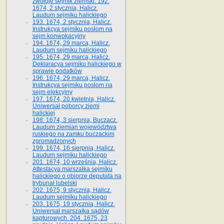
zwołuje sejmik ziemski. 192.
1674, 2 stycznia, Halicz.
Laudum sejmiku halickiego
193. 1674, 2 stycznia, Halicz.
Instrukcya sejmiku posłom na
sejm konwokacyjny
194. 1674, 29 marca, Halicz.
Laudum sejmiku halickiego
195. 1674, 29 marca, Halicz.
Deklaracya sejmiku halickiego w
sprawie podatków
196. 1674, 29 marca, Halicz.
Instrukcya sejmiku posłom na
sejm elekcyjny
197. 1674, 20 kwietnia, Halicz.
Uniwersał poborcy ziemi
halickiej
198. 1674, 3 sierpnia, Buczacz.
Laudum ziemian województwa
ruskiego na zamku buczackim
zgromadzonych
199. 1674, 16 sierpnia, Halicz.
Laudum sejmiku halickiego
201. 1674, 10 września, Halicz.
Attestacya marszałka sejmiku
halickiego o obiorze deputata na
trybunał lubelski
202. 1675, 9 stycznia, Halicz.
Laudum sejmiku halickiego
203. 1675, 19 stycznia, Halicz.
Uniwersał marszałka sądów
kapturowych. 204. 1675, 23