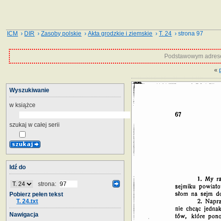
ICM
›
DIR
›
Zasoby polskie
›
Akta grodzkie i ziemskie
›
T. 24
› strona 97
Podstawowym adrese
«
Wyszukiwanie
w książce
szukaj w całej serii
Idź do
strona:
Pobierz pełen tekst
T. 24.txt
Nawigacja