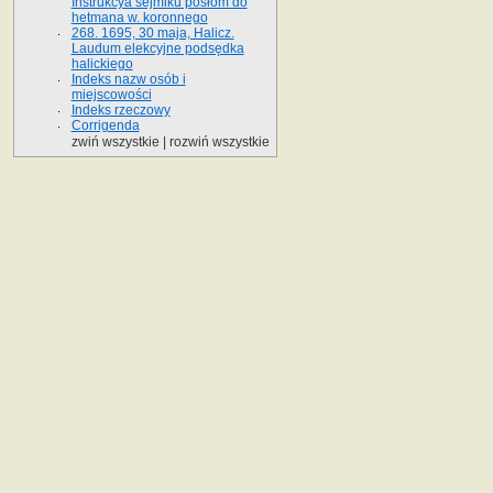
Instrukcya sejmiku posłom do
hetmana w. koronnego
268. 1695, 30 maja, Halicz.
Laudum elekcyjne podsędka
halickiego
Indeks nazw osób i
miejscowości
Indeks rzeczowy
Corrigenda
zwiń wszystkie
|
rozwiń wszystkie