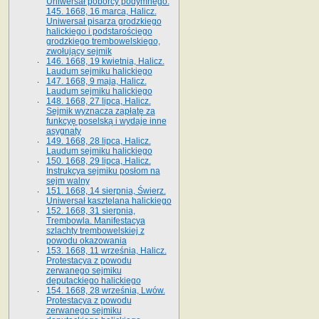
Uniwersał poborcy podymnego.
145. 1668, 16 marca, Halicz.
Uniwersał pisarza grodzkiego
halickiego i podstarościego
grodzkiego trembowelskiego,
zwołujący sejmik
146. 1668, 19 kwietnia, Halicz.
Laudum sejmiku halickiego
147. 1668, 9 maja, Halicz.
Laudum sejmiku halickiego
148. 1668, 27 lipca, Halicz.
Sejmik wyznacza zapłatę za
funkcyę poselską i wydaje inne
asygnaty
149. 1668, 28 lipca, Halicz.
Laudum sejmiku halickiego
150. 1668, 29 lipca, Halicz.
Instrukcya sejmiku posłom na
sejm walny
151. 1668, 14 sierpnia, Świerz.
Uniwersał kasztelana halickiego
152. 1668, 31 sierpnia,
Trembowla. Manifestacya
szlachty trembowelskiej z
powodu okazowania
153. 1668, 11 września, Halicz.
Protestacya z powodu
zerwanego sejmiku
deputackiego halickiego
154. 1668, 28 września, Lwów.
Protestacya z powodu
zerwanego sejmiku