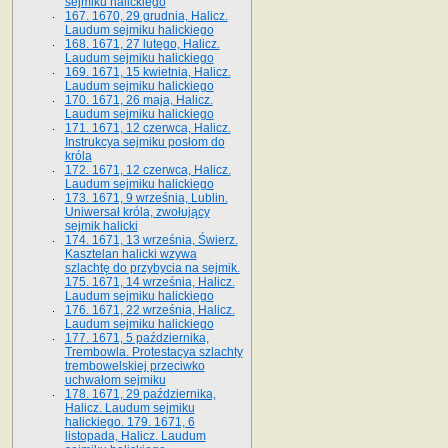
sejmiku halickiego
167. 1670, 29 grudnia, Halicz.
Laudum sejmiku halickiego
168. 1671, 27 lutego, Halicz.
Laudum sejmiku halickiego
169. 1671, 15 kwietnia, Halicz.
Laudum sejmiku halickiego
170. 1671, 26 maja, Halicz.
Laudum sejmiku halickiego
171. 1671, 12 czerwca, Halicz.
Instrukcya sejmiku posłom do
króla
172. 1671, 12 czerwca, Halicz.
Laudum sejmiku halickiego
173. 1671, 9 września, Lublin.
Uniwersał króla, zwołujący
sejmik halicki
174. 1671, 13 września, Świerz.
Kasztelan halicki wzywa
szlachtę do przybycia na sejmik.
175. 1671, 14 września, Halicz.
Laudum sejmiku halickiego
176. 1671, 22 września, Halicz.
Laudum sejmiku halickiego
177. 1671, 5 października,
Trembowla. Protestacya szlachty
trembowelskiej przeciwko
uchwałom sejmiku
178. 1671, 29 października,
Halicz. Laudum sejmiku
halickiego. 179. 1671, 6
listopada, Halicz. Laudum