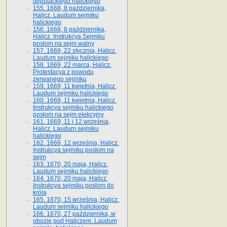
deputackiego halickiego
155. 1668, 8 października,
Halicz. Laudum sejmiku
halickiego
156. 1668, 8 października,
Halicz. Instrukcya Sejmiku
posłom na sejm walny
157. 1669, 22 stycznia, Halicz.
Laudum sejmiku halickiego
158. 1669, 22 marca, Halicz.
Protestacya z powodu
zerwanego sejmiku
159. 1669, 11 kwietnia, Halicz.
Laudum sejmiku halickiego
160. 1669, 11 kwietnia, Halicz.
Instrukcya sejmiku halickiego
posłom na sejm elekcyjny
161. 1669, 11 i 12 września,
Halicz. Laudum sejmiku
halickiego
162. 1669, 12 września, Halicz.
Instrukcya sejmiku posłom na
sejm
163. 1670, 20 maja, Halicz.
Laudum sejmiku halickiego
164. 1670, 20 maja, Halicz.
Instrukcya sejmiku posłom do
króla
165. 1670, 15 września, Halicz.
Laudum sejmiku halickiego
166. 1670, 27 października, w
obozie pod Haliczem. Laudum