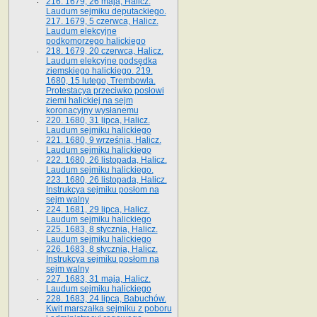
216. 1679, 26 maja, Halicz.
Laudum sejmiku deputackiego.
217. 1679, 5 czerwca, Halicz.
Laudum elekcyjne
podkomorzego halickiego
218. 1679, 20 czerwca, Halicz.
Laudum elekcyjne podsędka
ziemskiego halickiego. 219.
1680, 15 lutego, Trembowla.
Protestacya przeciwko posłowi
ziemi halickiej na sejm
koronacyjny wysłanemu
220. 1680, 31 lipca, Halicz.
Laudum sejmiku halickiego
221. 1680, 9 września, Halicz.
Laudum sejmiku halickiego
222. 1680, 26 listopada, Halicz.
Laudum sejmiku halickiego.
223. 1680, 26 listopada, Halicz.
Instrukcya sejmiku posłom na
sejm walny
224. 1681, 29 lipca, Halicz.
Laudum sejmiku halickiego
225. 1683, 8 stycznia, Halicz.
Laudum sejmiku halickiego
226. 1683, 8 stycznia, Halicz.
Instrukcya sejmiku posłom na
sejm walny
227. 1683, 31 maja, Halicz.
Laudum sejmiku halickiego
228. 1683, 24 lipca, Babuchów.
Kwit marszałka sejmiku z poboru