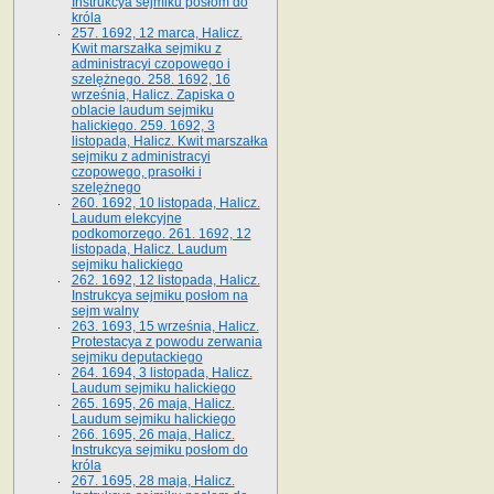
Instrukcya sejmiku posłom do
króla
257. 1692, 12 marca, Halicz.
Kwit marszałka sejmiku z
administracyi czopowego i
szelężnego. 258. 1692, 16
września, Halicz. Zapiska o
oblacie laudum sejmiku
halickiego. 259. 1692, 3
listopada, Halicz. Kwit marszałka
sejmiku z administracyi
czopowego, prasołki i
szelężnego
260. 1692, 10 listopada, Halicz.
Laudum elekcyjne
podkomorzego. 261. 1692, 12
listopada, Halicz. Laudum
sejmiku halickiego
262. 1692, 12 listopada, Halicz.
Instrukcya sejmiku posłom na
sejm walny
263. 1693, 15 września, Halicz.
Protestacya z powodu zerwania
sejmiku deputackiego
264. 1694, 3 listopada, Halicz.
Laudum sejmiku halickiego
265. 1695, 26 maja, Halicz.
Laudum sejmiku halickiego
266. 1695, 26 maja, Halicz.
Instrukcya sejmiku posłom do
króla
267. 1695, 28 maja, Halicz.