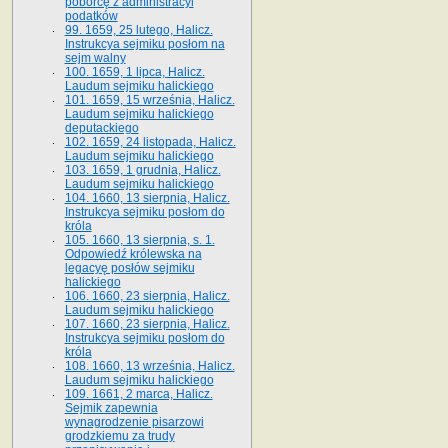
poborcę z administracyi
podatków
99. 1659, 25 lutego, Halicz.
Instrukcya sejmiku posłom na
sejm walny
100. 1659, 1 lipca, Halicz.
Laudum sejmiku halickiego
101. 1659, 15 września, Halicz.
Laudum sejmiku halickiego
deputackiego
102. 1659, 24 listopada, Halicz.
Laudum sejmiku halickiego
103. 1659, 1 grudnia, Halicz.
Laudum sejmiku halickiego
104. 1660, 13 sierpnia, Halicz.
Instrukcya sejmiku posłom do
króla
105. 1660, 13 sierpnia, s. 1.
Odpowiedź królewska na
legacyę posłów sejmiku
halickiego
106. 1660, 23 sierpnia, Halicz.
Laudum sejmiku halickiego
107. 1660, 23 sierpnia, Halicz.
Instrukcya sejmiku posłom do
króla
108. 1660, 13 września, Halicz.
Laudum sejmiku halickiego
109. 1661, 2 marca, Halicz.
Sejmik zapewnia
wynagrodzenie pisarzowi
grodzkiemu za trudy