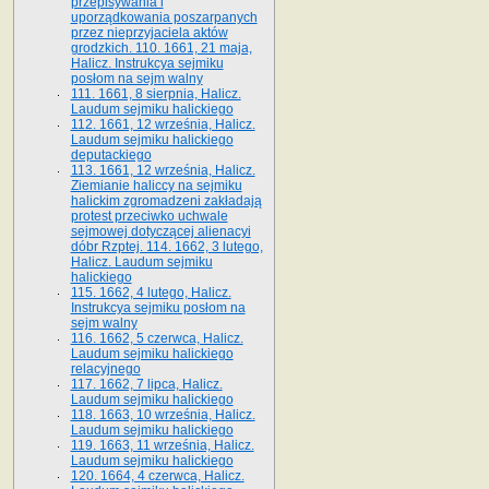
przepisywania i
uporządkowania poszarpanych
przez nieprzyjaciela aktów
grodzkich. 110. 1661, 21 maja,
Halicz. Instrukcya sejmiku
posłom na sejm walny
111. 1661, 8 sierpnia, Halicz.
Laudum sejmiku halickiego
112. 1661, 12 września, Halicz.
Laudum sejmiku halickiego
deputackiego
113. 1661, 12 września, Halicz.
Ziemianie haliccy na sejmiku
halickim zgromadzeni zakładają
protest przeciwko uchwale
sejmowej dotyczącej alienacyi
dóbr Rzptej. 114. 1662, 3 lutego,
Halicz. Laudum sejmiku
halickiego
115. 1662, 4 lutego, Halicz.
Instrukcya sejmiku posłom na
sejm walny
116. 1662, 5 czerwca, Halicz.
Laudum sejmiku halickiego
relacyjnego
117. 1662, 7 lipca, Halicz.
Laudum sejmiku halickiego
118. 1663, 10 września, Halicz.
Laudum sejmiku halickiego
119. 1663, 11 września, Halicz.
Laudum sejmiku halickiego
120. 1664, 4 czerwca, Halicz.