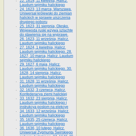
22. 1619, 11 kwietnia, Halicz.
Laudum sejmiku halickiego
24. 1623, 13 marca, Warszawa.
Uniwersał królewski do ziemian
halickich w sprawie uiszczenia
drugiego poboru
25. 1623, 31 sierpnia, Olesko.
Wojewoda ruski wzywa szlachtę
do stawienia się na wyprawę.
26. 1623, 11 września, Halicz.
Laudum sejmiku halickiego
27. 1624, 1 kwietnia, Halicz.
Laudum sejmiku halickiego. 28.
1627, 10 marca, Halicz. Laudum
sejmiku halickiego
29. 1627, 6 maja, Halicz.
Laudum sejmiku halickiego. 30.
1628, 14 sierpnia, Halicz.
Laudum sejmiku halickiego
31. 1628, 11 września, Halicz.
Laudum sejmiku halickiego
32. 1632, 3 czerwca, Halicz.
Konfederacya ziemi halickiej
33. 1632, 23 sierpnia, Halicz.
Laudum sejmiku halickiego i
instrukcya posłom na elekcyę
34. 1633, 12 września, Halicz.
Laudum sejmiku halickiego
35. 1635, 25 czerwca, Halicz.
Laudum sejmiku halickiego
36. 1636, 10 lutego, Halicz.
Uniwersał Zygmunta Świrskiego