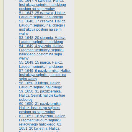
50. 1647, 4 kwietnia, Halicz.
Instrukcya sejmiku halickiego
postom na sejm walny
51. 1647, 25 czerwca, Halicz.
Laudum sejmiku halickiego
52. 1648, 17 czerwca, Halicz.
Laudum sejmiku halickiego i
instrukcya postom na sejm
walny
53. 1648, 20 sierpnia, Halicz.
Laudum sejmiku halickiego
54. 1649, 4 stycznia, Halicz.
Fragment instrukcyi sejmiku
halickiego postom na sejm
walny
55. 1649, 15 marca, Halicz.
Laudum sejmiku halickiego
57. 1649, 6 października, Halicz.
Instrukcya sejmiku postom na
sejm walny
58. 1650, 3 lutego, Halicz.
Laudum sejmikuhalickiego
59. 1650, 31 października,
Halicz. Sejmik halicki kwituje
poborcę
60. 1650, 31 października,
Halicz. Instrukcya sejmiku
postom na sejm walny
61. 1651, 16 stycznia, Halicz.
Fragment laudum sejmiku
relacyjnego halickiego. 62.
1651, 20 kwietnia, Halicz.