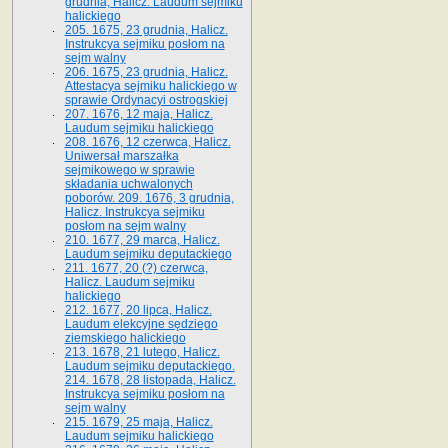
grudnia, Halicz. Laudum sejmiku
halickiego
205. 1675, 23 grudnia, Halicz.
Instrukcya sejmiku posłom na
sejm walny
206. 1675, 23 grudnia, Halicz.
Attestacya sejmiku halickiego w
sprawie Ordynacyi ostrogskiej
207. 1676, 12 maja, Halicz.
Laudum sejmiku halickiego
208. 1676, 12 czerwca, Halicz.
Uniwersał marszałka
sejmikowego w sprawie
składania uchwalonych
poborów. 209. 1676, 3 grudnia,
Halicz. Instrukcya sejmiku
posłom na sejm walny
210. 1677, 29 marca, Halicz.
Laudum sejmiku deputackiego
211. 1677, 20 (?) czerwca,
Halicz. Laudum sejmiku
halickiego
212. 1677, 20 lipca, Halicz.
Laudum elekcyjne sędziego
ziemskiego halickiego
213. 1678, 21 lutego, Halicz.
Laudum sejmiku deputackiego.
214. 1678, 28 listopada, Halicz.
Instrukcya sejmiku posłom na
sejm walny
215. 1679, 25 maja, Halicz.
Laudum sejmiku halickiego