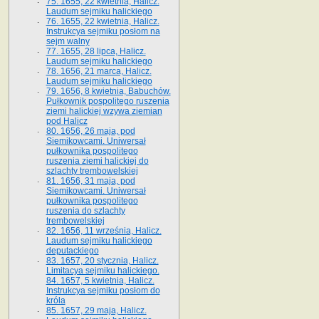
75. 1655, 22 kwietnia, Halicz.
Laudum sejmiku halickiego
76. 1655, 22 kwietnia, Halicz.
Instrukcya sejmiku posłom na
sejm walny
77. 1655, 28 lipca, Halicz.
Laudum sejmiku halickiego
78. 1656, 21 marca, Halicz.
Laudum sejmiku halickiego
79. 1656, 8 kwietnia, Babuchów.
Pułkownik pospolitego ruszenia
ziemi halickiej wzywa ziemian
pod Halicz
80. 1656, 26 maja, pod
Siemikowcami. Uniwersał
pułkownika pospolitego
ruszenia ziemi halickiej do
szlachty trembowelskiej
81. 1656, 31 maja, pod
Siemikowcami. Uniwersał
pułkownika pospolitego
ruszenia do szlachty
trembowelskiej
82. 1656, 11 września, Halicz.
Laudum sejmiku halickiego
deputackiego
83. 1657, 20 stycznia, Halicz.
Limitacya sejmiku halickiego.
84. 1657, 5 kwietnia, Halicz.
Instrukcya sejmiku posłom do
króla
85. 1657, 29 maja, Halicz.