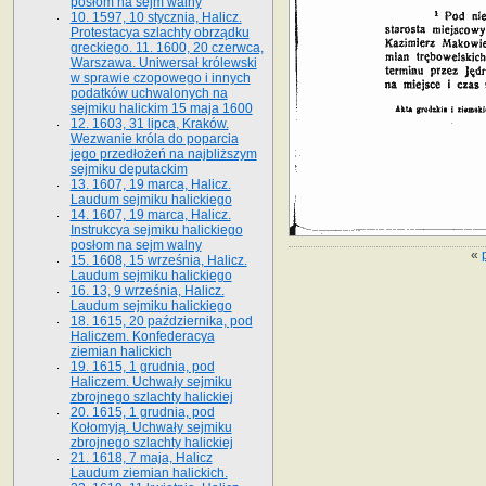
posłom na sejm walny
10. 1597, 10 stycznia, Halicz.
Protestacya szlachty obrządku
greckiego. 11. 1600, 20 czerwca,
Warszawa. Uniwersał królewski
w sprawie czopowego i innych
podatków uchwalonych na
sejmiku halickim 15 maja 1600
12. 1603, 31 lipca, Kraków.
Wezwanie króla do poparcia
jego przedłożeń na najbliższym
sejmiku deputackim
13. 1607, 19 marca, Halicz.
Laudum sejmiku halickiego
14. 1607, 19 marca, Halicz.
Instrukcya sejmiku halickiego
posłom na sejm walny
«
15. 1608, 15 września, Halicz.
Laudum sejmiku halickiego
16. 13, 9 września, Halicz.
Laudum sejmiku halickiego
18. 1615, 20 października, pod
Haliczem. Konfederacya
ziemian halickich
19. 1615, 1 grudnia, pod
Haliczem. Uchwały sejmiku
zbrojnego szlachty halickiej
20. 1615, 1 grudnia, pod
Kołomyją. Uchwały sejmiku
zbrojnego szlachty halickiej
21. 1618, 7 maja, Halicz
Laudum ziemian halickich.