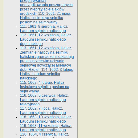
przepisywania i
uporządkowania poszarpanych
przez nieprzyjaciela aktów
grodzkich. 110. 1661, 21 maja,
Halicz. Instrukcya sejmiku
posłom na sejm walny
111. 1661, 8 sierpnia, Halicz.
Laudum sejmiku halickiego
112. 1661, 12 września, Halicz.
Laudum sejmiku halickiego
deputackiego
113. 1661, 12 września, Halicz.
Ziemianie haliccy na sejmiku
halickim zgromadzeni zakładają
protest przeciwko uchwale
sejmowej dotyczącej alienacyi
dóbr Rzptej. 114. 1662, 3 lutego,
Halicz. Laudum sejmiku
halickiego
115. 1662, 4 lutego, Halicz.
Instrukcya sejmiku posłom na
sejm walny
116. 1662, 5 czerwca, Halicz.
Laudum sejmiku halickiego
relacyjnego
117. 1662, 7 lipca, Halicz.
Laudum sejmiku halickiego
118. 1663, 10 września, Halicz.
Laudum sejmiku halickiego
119. 1663, 11 września, Halicz.
Laudum sejmiku halickiego
120. 1664, 4 czerwca, Halicz.