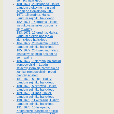
sejmiku halickiego
180. 1671, 23 listopada, Halicz.
Laudum elekcyjne na urząd
sędziego ziemskiego. 181.
1671, 15 grudnia, Halicz.
Laudum sejmiku halickiego
182. 1671, 15 grudnia, Halicz.
Instrukcya sejmiku posłom na
sejm walny
183. 1671, 17 grudnia, Halicz.
Laudum elekcyi podsędka
ziemskiego halickiego
184. 1672, 20 kwietnia, Halicz.
Laudum sejmiku halickiego
185. 1672, 20 kwietnia, Halicz.
Instrukcya sejmiku posłom na
sejm walny
186. 1672, 7 sierpnia, na zamku
trembowelskim. Laudum
szlachty, która się zamknęła na
zamku trembowelskim przed
nieprzyjacielem
187. 1673, 5 maja, Halicz.
Laudum sejmiku halickiego
188. 1673, 5 czerwca, Halicz.
Laudum sejmiku halickiego
189. 1673, 3 lipca, Halicz.
Laudum sejmiku halickiego
190. 1673, 11 września, Halicz.
Laudum sejmiku halickiego
191. 1673, 10 listopada,
Kniehinicze. Kasztelan halicki