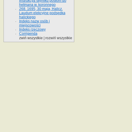
Instrukcya sejmiku posłom do
hetmana w. koronnego
268. 1695, 30 maja, Halicz.
Laudum elekcyjne podsędka
halickiego
Indeks nazw osób i
miejscowości
Indeks rzeczowy
Corrigenda
zwiń wszystkie
|
rozwiń wszystkie