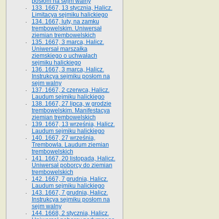
posłom na sejm walny
133. 1667, 13 stycznia, Halicz.
Limitacya sejmiku halickiego
134. 1667, luty, na zamku
trembowelskim. Uniwersał
ziemian trembowelskich
135. 1667, 3 marca, Halicz.
Uniwersał marszałka
ziemskiego o uchwałach
sejmiku halickiego
136. 1667, 3 marca, Halicz.
Instrukcya sejmiku posłom na
sejm walny
137. 1667, 2 czerwca, Halicz.
Laudum sejmiku halickiego
138. 1667, 27 lipca, w grodzie
trembowelskim. Manifestacya
ziemian trembowelskich
139. 1667, 13 września, Halicz.
Laudum sejmiku halickiego
140. 1667, 27 września,
Trembowla. Laudum ziemian
trembowelskich
141. 1667, 20 listopada, Halicz.
Uniwersał poborcy do ziemian
trembowelskich
142. 1667, 7 grudnia, Halicz.
Laudum sejmiku halickiego
143. 1667, 7 grudnia, Halicz.
Instrukcya sejmiku posłom na
sejm walny
144. 1668, 2 stycznia, Halicz.