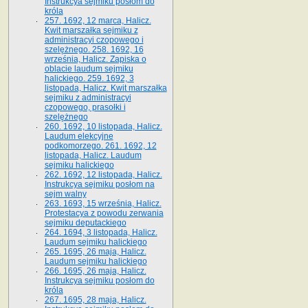
Instrukcya sejmiku posłom do
króla
257. 1692, 12 marca, Halicz.
Kwit marszałka sejmiku z
administracyi czopowego i
szelężnego. 258. 1692, 16
września, Halicz. Zapiska o
oblacie laudum sejmiku
halickiego. 259. 1692, 3
listopada, Halicz. Kwit marszałka
sejmiku z administracyi
czopowego, prasołki i
szelężnego
260. 1692, 10 listopada, Halicz.
Laudum elekcyjne
podkomorzego. 261. 1692, 12
listopada, Halicz. Laudum
sejmiku halickiego
262. 1692, 12 listopada, Halicz.
Instrukcya sejmiku posłom na
sejm walny
263. 1693, 15 września, Halicz.
Protestacya z powodu zerwania
sejmiku deputackiego
264. 1694, 3 listopada, Halicz.
Laudum sejmiku halickiego
265. 1695, 26 maja, Halicz.
Laudum sejmiku halickiego
266. 1695, 26 maja, Halicz.
Instrukcya sejmiku posłom do
króla
267. 1695, 28 maja, Halicz.