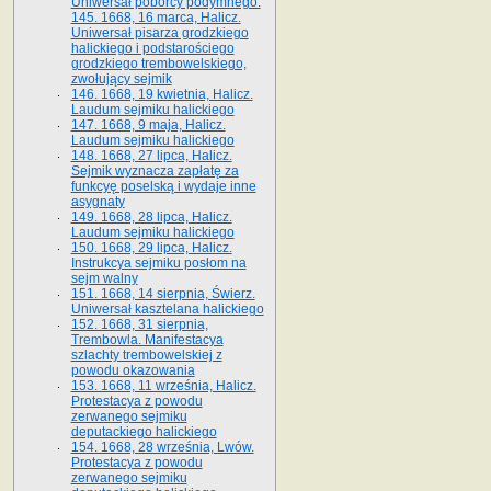
Uniwersał poborcy podymnego.
145. 1668, 16 marca, Halicz.
Uniwersał pisarza grodzkiego
halickiego i podstarościego
grodzkiego trembowelskiego,
zwołujący sejmik
146. 1668, 19 kwietnia, Halicz.
Laudum sejmiku halickiego
147. 1668, 9 maja, Halicz.
Laudum sejmiku halickiego
148. 1668, 27 lipca, Halicz.
Sejmik wyznacza zapłatę za
funkcyę poselską i wydaje inne
asygnaty
149. 1668, 28 lipca, Halicz.
Laudum sejmiku halickiego
150. 1668, 29 lipca, Halicz.
Instrukcya sejmiku posłom na
sejm walny
151. 1668, 14 sierpnia, Świerz.
Uniwersał kasztelana halickiego
152. 1668, 31 sierpnia,
Trembowla. Manifestacya
szlachty trembowelskiej z
powodu okazowania
153. 1668, 11 września, Halicz.
Protestacya z powodu
zerwanego sejmiku
deputackiego halickiego
154. 1668, 28 września, Lwów.
Protestacya z powodu
zerwanego sejmiku