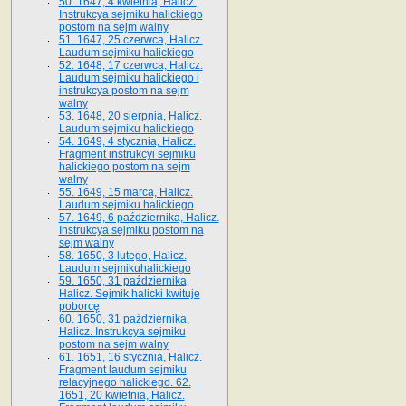
50. 1647, 4 kwietnia, Halicz.
Instrukcya sejmiku halickiego
postom na sejm walny
51. 1647, 25 czerwca, Halicz.
Laudum sejmiku halickiego
52. 1648, 17 czerwca, Halicz.
Laudum sejmiku halickiego i
instrukcya postom na sejm
walny
53. 1648, 20 sierpnia, Halicz.
Laudum sejmiku halickiego
54. 1649, 4 stycznia, Halicz.
Fragment instrukcyi sejmiku
halickiego postom na sejm
walny
55. 1649, 15 marca, Halicz.
Laudum sejmiku halickiego
57. 1649, 6 października, Halicz.
Instrukcya sejmiku postom na
sejm walny
58. 1650, 3 lutego, Halicz.
Laudum sejmikuhalickiego
59. 1650, 31 października,
Halicz. Sejmik halicki kwituje
poborcę
60. 1650, 31 października,
Halicz. Instrukcya sejmiku
postom na sejm walny
61. 1651, 16 stycznia, Halicz.
Fragment laudum sejmiku
relacyjnego halickiego. 62.
1651, 20 kwietnia, Halicz.