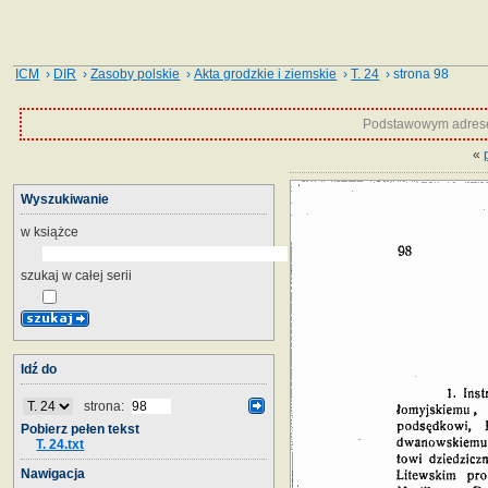
ICM
›
DIR
›
Zasoby polskie
›
Akta grodzkie i ziemskie
›
T. 24
› strona 98
Podstawowym adrese
«
Wyszukiwanie
w książce
szukaj w całej serii
Idź do
strona:
Pobierz pełen tekst
T. 24.txt
Nawigacja