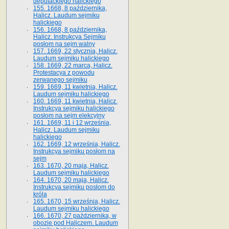
deputackiego halickiego
155. 1668, 8 października,
Halicz. Laudum sejmiku
halickiego
156. 1668, 8 października,
Halicz. Instrukcya Sejmiku
posłom na sejm walny
157. 1669, 22 stycznia, Halicz.
Laudum sejmiku halickiego
158. 1669, 22 marca, Halicz.
Protestacya z powodu
zerwanego sejmiku
159. 1669, 11 kwietnia, Halicz.
Laudum sejmiku halickiego
160. 1669, 11 kwietnia, Halicz.
Instrukcya sejmiku halickiego
posłom na sejm elekcyjny
161. 1669, 11 i 12 września,
Halicz. Laudum sejmiku
halickiego
162. 1669, 12 września, Halicz.
Instrukcya sejmiku posłom na
sejm
163. 1670, 20 maja, Halicz.
Laudum sejmiku halickiego
164. 1670, 20 maja, Halicz.
Instrukcya sejmiku posłom do
króla
165. 1670, 15 września, Halicz.
Laudum sejmiku halickiego
166. 1670, 27 października, w
obozie pod Haliczem. Laudum