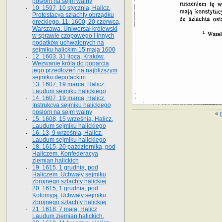
posłom na sejm walny
10. 1597, 10 stycznia, Halicz.
Protestacya szlachty obrządku
greckiego. 11. 1600, 20 czerwca,
Warszawa. Uniwersał królewski
w sprawie czopowego i innych
podatków uchwalonych na
sejmiku halickim 15 maja 1600
12. 1603, 31 lipca, Kraków.
Wezwanie króla do poparcia
jego przedłożeń na najbliższym
sejmiku deputackim
13. 1607, 19 marca, Halicz.
Laudum sejmiku halickiego
14. 1607, 19 marca, Halicz.
Instrukcya sejmiku halickiego
posłom na sejm walny
«
15. 1608, 15 września, Halicz.
Laudum sejmiku halickiego
16. 13, 9 września, Halicz.
Laudum sejmiku halickiego
18. 1615, 20 października, pod
Haliczem. Konfederacya
ziemian halickich
19. 1615, 1 grudnia, pod
Haliczem. Uchwały sejmiku
zbrojnego szlachty halickiej
20. 1615, 1 grudnia, pod
Kołomyją. Uchwały sejmiku
zbrojnego szlachty halickiej
21. 1618, 7 maja, Halicz
Laudum ziemian halickich.