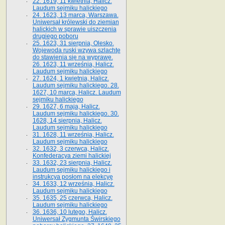
22. 1619, 11 kwietnia, Halicz.
Laudum sejmiku halickiego
24. 1623, 13 marca, Warszawa.
Uniwersał królewski do ziemian
halickich w sprawie uiszczenia
drugiego poboru
25. 1623, 31 sierpnia, Olesko.
Wojewoda ruski wzywa szlachtę
do stawienia się na wyprawę.
26. 1623, 11 września, Halicz.
Laudum sejmiku halickiego
27. 1624, 1 kwietnia, Halicz.
Laudum sejmiku halickiego. 28.
1627, 10 marca, Halicz. Laudum
sejmiku halickiego
29. 1627, 6 maja, Halicz.
Laudum sejmiku halickiego. 30.
1628, 14 sierpnia, Halicz.
Laudum sejmiku halickiego
31. 1628, 11 września, Halicz.
Laudum sejmiku halickiego
32. 1632, 3 czerwca, Halicz.
Konfederacya ziemi halickiej
33. 1632, 23 sierpnia, Halicz.
Laudum sejmiku halickiego i
instrukcya posłom na elekcyę
34. 1633, 12 września, Halicz.
Laudum sejmiku halickiego
35. 1635, 25 czerwca, Halicz.
Laudum sejmiku halickiego
36. 1636, 10 lutego, Halicz.
Uniwersał Zygmunta Świrskiego