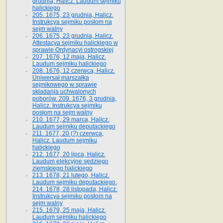
grudnia, Halicz. Laudum sejmiku
halickiego
205. 1675, 23 grudnia, Halicz.
Instrukcya sejmiku posłom na
sejm walny
206. 1675, 23 grudnia, Halicz.
Attestacya sejmiku halickiego w
sprawie Ordynacyi ostrogskiej
207. 1676, 12 maja, Halicz.
Laudum sejmiku halickiego
208. 1676, 12 czerwca, Halicz.
Uniwersał marszałka
sejmikowego w sprawie
składania uchwalonych
poborów. 209. 1676, 3 grudnia,
Halicz. Instrukcya sejmiku
posłom na sejm walny
210. 1677, 29 marca, Halicz.
Laudum sejmiku deputackiego
211. 1677, 20 (?) czerwca,
Halicz. Laudum sejmiku
halickiego
212. 1677, 20 lipca, Halicz.
Laudum elekcyjne sędziego
ziemskiego halickiego
213. 1678, 21 lutego, Halicz.
Laudum sejmiku deputackiego.
214. 1678, 28 listopada, Halicz.
Instrukcya sejmiku posłom na
sejm walny
215. 1679, 25 maja, Halicz.
Laudum sejmiku halickiego