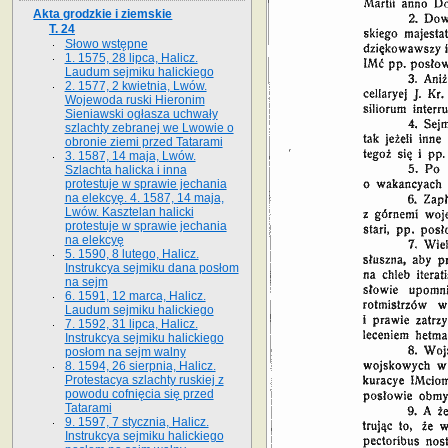
Akta grodzkie i ziemskie
T. 24
Słowo wstępne
1. 1575, 28 lipca, Halicz.
Laudum sejmiku halickiego
2. 1577, 2 kwietnia, Lwów.
Wojewoda ruski Hieronim
Sieniawski ogłasza uchwały
szlachty zebranej we Lwowie o
obronie ziemi przed Tatarami
3. 1587, 14 maja, Lwów.
Szlachta halicka i inna
protestuje w sprawie jechania
na elekcyę. 4. 1587, 14 maja,
Lwów. Kasztelan halicki
protestuje w sprawie jechania
na elekcyę
5. 1590, 8 lutego, Halicz.
Instrukcya sejmiku dana posłom
na sejm
6. 1591, 12 marca, Halicz.
Laudum sejmiku halickiego
7. 1592, 31 lipca, Halicz.
Instrukcya sejmiku halickiego
posłom na sejm walny
8. 1594, 26 sierpnia, Halicz.
Protestacya szlachty ruskiej z
powodu cofnięcia się przed
Tatarami
9. 1597, 7 stycznia, Halicz.
Instrukcya sejmiku halickiego