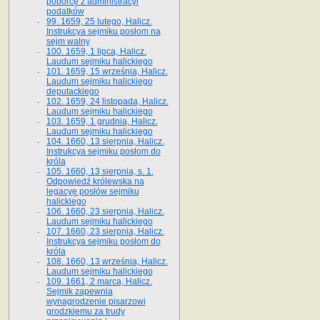
poborcę z administracyi
podatków
99. 1659, 25 lutego, Halicz.
Instrukcya sejmiku posłom na
sejm walny
100. 1659, 1 lipca, Halicz.
Laudum sejmiku halickiego
101. 1659, 15 września, Halicz.
Laudum sejmiku halickiego
deputackiego
102. 1659, 24 listopada, Halicz.
Laudum sejmiku halickiego
103. 1659, 1 grudnia, Halicz.
Laudum sejmiku halickiego
104. 1660, 13 sierpnia, Halicz.
Instrukcya sejmiku posłom do
króla
105. 1660, 13 sierpnia, s. 1.
Odpowiedź królewska na
legacyę posłów sejmiku
halickiego
106. 1660, 23 sierpnia, Halicz.
Laudum sejmiku halickiego
107. 1660, 23 sierpnia, Halicz.
Instrukcya sejmiku posłom do
króla
108. 1660, 13 września, Halicz.
Laudum sejmiku halickiego
109. 1661, 2 marca, Halicz.
Sejmik zapewnia
wynagrodzenie pisarzowi
grodzkiemu za trudy