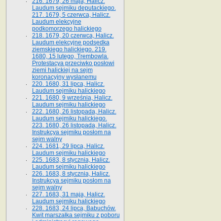
216. 1679, 26 maja, Halicz.
Laudum sejmiku deputackiego.
217. 1679, 5 czerwca, Halicz.
Laudum elekcyjne
podkomorzego halickiego
218. 1679, 20 czerwca, Halicz.
Laudum elekcyjne podsędka
ziemskiego halickiego. 219.
1680, 15 lutego, Trembowla.
Protestacya przeciwko posłowi
ziemi halickiej na sejm
koronacyjny wysłanemu
220. 1680, 31 lipca, Halicz.
Laudum sejmiku halickiego
221. 1680, 9 września, Halicz.
Laudum sejmiku halickiego
222. 1680, 26 listopada, Halicz.
Laudum sejmiku halickiego.
223. 1680, 26 listopada, Halicz.
Instrukcya sejmiku posłom na
sejm walny
224. 1681, 29 lipca, Halicz.
Laudum sejmiku halickiego
225. 1683, 8 stycznia, Halicz.
Laudum sejmiku halickiego
226. 1683, 8 stycznia, Halicz.
Instrukcya sejmiku posłom na
sejm walny
227. 1683, 31 maja, Halicz.
Laudum sejmiku halickiego
228. 1683, 24 lipca, Babuchów.
Kwit marszałka sejmiku z poboru