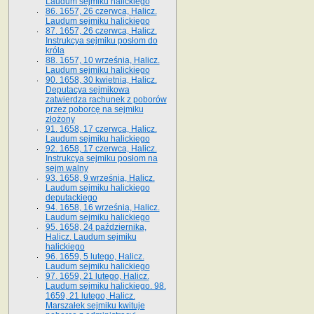
Laudum sejmiku halickiego
86. 1657, 26 czerwca, Halicz.
Laudum sejmiku halickiego
87. 1657, 26 czerwca, Halicz.
Instrukcya sejmiku posłom do
króla
88. 1657, 10 września, Halicz.
Laudum sejmiku halickiego
90. 1658, 30 kwietnia, Halicz.
Deputacya sejmikowa
zatwierdza rachunek z poborów
przez poborcę na sejmiku
złożony
91. 1658, 17 czerwca, Halicz.
Laudum sejmiku halickiego
92. 1658, 17 czerwca, Halicz.
Instrukcya sejmiku posłom na
sejm walny
93. 1658, 9 września, Halicz.
Laudum sejmiku halickiego
deputackiego
94. 1658, 16 września, Halicz.
Laudum sejmiku halickiego
95. 1658, 24 października,
Halicz. Laudum sejmiku
halickiego
96. 1659, 5 lutego, Halicz.
Laudum sejmiku halickiego
97. 1659, 21 lutego, Halicz.
Laudum sejmiku halickiego. 98.
1659, 21 lutego, Halicz.
Marszałek sejmiku kwituje