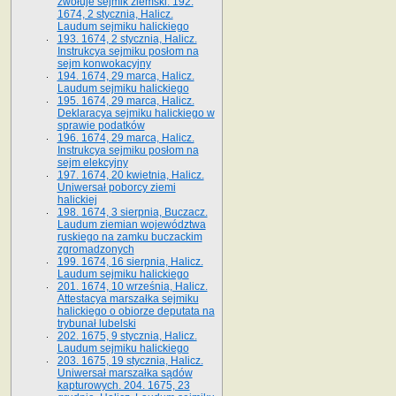
zwołuje sejmik ziemski. 192.
1674, 2 stycznia, Halicz.
Laudum sejmiku halickiego
193. 1674, 2 stycznia, Halicz.
Instrukcya sejmiku posłom na
sejm konwokacyjny
194. 1674, 29 marca, Halicz.
Laudum sejmiku halickiego
195. 1674, 29 marca, Halicz.
Deklaracya sejmiku halickiego w
sprawie podatków
196. 1674, 29 marca, Halicz.
Instrukcya sejmiku posłom na
sejm elekcyjny
197. 1674, 20 kwietnia, Halicz.
Uniwersał poborcy ziemi
halickiej
198. 1674, 3 sierpnia, Buczacz.
Laudum ziemian województwa
ruskiego na zamku buczackim
zgromadzonych
199. 1674, 16 sierpnia, Halicz.
Laudum sejmiku halickiego
201. 1674, 10 września, Halicz.
Attestacya marszałka sejmiku
halickiego o obiorze deputata na
trybunał lubelski
202. 1675, 9 stycznia, Halicz.
Laudum sejmiku halickiego
203. 1675, 19 stycznia, Halicz.
Uniwersał marszałka sądów
kapturowych. 204. 1675, 23