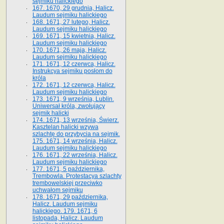
sejmiku halickiego
167. 1670, 29 grudnia, Halicz.
Laudum sejmiku halickiego
168. 1671, 27 lutego, Halicz.
Laudum sejmiku halickiego
169. 1671, 15 kwietnia, Halicz.
Laudum sejmiku halickiego
170. 1671, 26 maja, Halicz.
Laudum sejmiku halickiego
171. 1671, 12 czerwca, Halicz.
Instrukcya sejmiku posłom do
króla
172. 1671, 12 czerwca, Halicz.
Laudum sejmiku halickiego
173. 1671, 9 września, Lublin.
Uniwersał króla, zwołujący
sejmik halicki
174. 1671, 13 września, Świerz.
Kasztelan halicki wzywa
szlachtę do przybycia na sejmik.
175. 1671, 14 września, Halicz.
Laudum sejmiku halickiego
176. 1671, 22 września, Halicz.
Laudum sejmiku halickiego
177. 1671, 5 października,
Trembowla. Protestacya szlachty
trembowelskiej przeciwko
uchwałom sejmiku
178. 1671, 29 października,
Halicz. Laudum sejmiku
halickiego. 179. 1671, 6
listopada, Halicz. Laudum