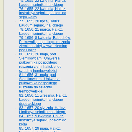
75. 1655, 22 kwietnia, Halicz.
Laudum sejmiku halickiego
76. 1655, 22 kwietnia, Halicz.
Instrukcya sejmiku posłom na
sejm walny
77. 1655, 28 lipca, Halicz.
Laudum sejmiku halickiego
78. 1656, 21 marca, Halicz.
Laudum sejmiku halickiego
79. 1656, 8 kwietnia, Babuchów.
Pułkownik pospolitego ruszenia
ziemi halickiej wzywa ziemian
pod Halicz
80. 1656, 26 maja, pod
Siemikowcami. Uniwersał
pułkownika pospolitego
ruszenia ziemi halickiej do
szlachty trembowelskiej
81. 1656, 31 maja, pod
Siemikowcami. Uniwersał
pułkownika pospolitego
ruszenia do szlachty
trembowelskiej
82. 1656, 11 września, Halicz.
Laudum sejmiku halickiego
deputackiego
83. 1657, 20 stycznia, Halicz.
Limitacya sejmiku halickiego.
84. 1657, 5 kwietnia, Halicz.
Instrukcya sejmiku posłom do
króla
85. 1657, 29 maja, Halicz.