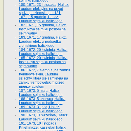
sejmiku halickiego
180. 1671, 23 listopada, Halicz.
Laudum elekcyjne na urząd
sędziego ziemskiego. 181.
1671, 15 grudnia, Halicz.
Laudum sejmiku halickiego
182. 1671, 15 grudnia, Halicz.
Instrukcya sejmiku posłom na
sejm walny
183. 1671, 17 grudnia, Halicz.
Laudum elekcyi podsędka
ziemskiego halickiego
184. 1672, 20 kwietnia, Halicz.
Laudum sejmiku halickiego
185. 1672, 20 kwietnia, Halicz.
Instrukcya sejmiku posłom na
sejm walny
186. 1672, 7 sierpnia, na zamku
trembowelskim. Laudum
szlachty, która się zamknęła na
zamku trembowelskim przed
nieprzyjacielem
187. 1673, 5 maja, Halicz.
Laudum sejmiku halickiego
188. 1673, 5 czerwca, Halicz.
Laudum sejmiku halickiego
189. 1673, 3 lipca, Halicz.
Laudum sejmiku halickiego
190. 1673, 11 września, Halicz.
Laudum sejmiku halickiego
191. 1673, 10 listopada,
Kniehinicze. Kasztelan halicki