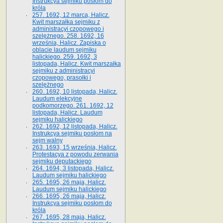
Instrukcya sejmiku posłom do
króla
257. 1692, 12 marca, Halicz.
Kwit marszałka sejmiku z
administracyi czopowego i
szelężnego. 258. 1692, 16
września, Halicz. Zapiska o
oblacie laudum sejmiku
halickiego. 259. 1692, 3
listopada, Halicz. Kwit marszałka
sejmiku z administracyi
czopowego, prasołki i
szelężnego
260. 1692, 10 listopada, Halicz.
Laudum elekcyjne
podkomorzego. 261. 1692, 12
listopada, Halicz. Laudum
sejmiku halickiego
262. 1692, 12 listopada, Halicz.
Instrukcya sejmiku posłom na
sejm walny
263. 1693, 15 września, Halicz.
Protestacya z powodu zerwania
sejmiku deputackiego
264. 1694, 3 listopada, Halicz.
Laudum sejmiku halickiego
265. 1695, 26 maja, Halicz.
Laudum sejmiku halickiego
266. 1695, 26 maja, Halicz.
Instrukcya sejmiku posłom do
króla
267. 1695, 28 maja, Halicz.