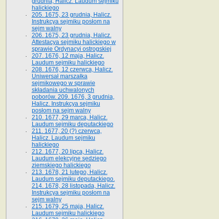
grudnia, Halicz. Laudum sejmiku
halickiego
205. 1675, 23 grudnia, Halicz.
Instrukcya sejmiku posłom na
sejm walny
206. 1675, 23 grudnia, Halicz.
Attestacya sejmiku halickiego w
sprawie Ordynacyi ostrogskiej
207. 1676, 12 maja, Halicz.
Laudum sejmiku halickiego
208. 1676, 12 czerwca, Halicz.
Uniwersał marszałka
sejmikowego w sprawie
składania uchwalonych
poborów. 209. 1676, 3 grudnia,
Halicz. Instrukcya sejmiku
posłom na sejm walny
210. 1677, 29 marca, Halicz.
Laudum sejmiku deputackiego
211. 1677, 20 (?) czerwca,
Halicz. Laudum sejmiku
halickiego
212. 1677, 20 lipca, Halicz.
Laudum elekcyjne sędziego
ziemskiego halickiego
213. 1678, 21 lutego, Halicz.
Laudum sejmiku deputackiego.
214. 1678, 28 listopada, Halicz.
Instrukcya sejmiku posłom na
sejm walny
215. 1679, 25 maja, Halicz.
Laudum sejmiku halickiego