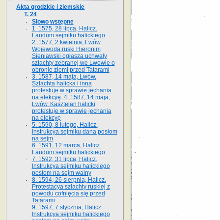
Akta grodzkie i ziemskie
T. 24
Słowo wstępne
1. 1575, 28 lipca, Halicz.
Laudum sejmiku halickiego
2. 1577, 2 kwietnia, Lwów.
Wojewoda ruski Hieronim
Sieniawski ogłasza uchwały
szlachty zebranej we Lwowie o
obronie ziemi przed Tatarami
3. 1587, 14 maja, Lwów.
Szlachta halicka i inna
protestuje w sprawie jechania
na elekcyę. 4. 1587, 14 maja,
Lwów. Kasztelan halicki
protestuje w sprawie jechania
na elekcyę
5. 1590, 8 lutego, Halicz.
Instrukcya sejmiku dana posłom
na sejm
6. 1591, 12 marca, Halicz.
Laudum sejmiku halickiego
7. 1592, 31 lipca, Halicz.
Instrukcya sejmiku halickiego
posłom na sejm walny
8. 1594, 26 sierpnia, Halicz.
Protestacya szlachty ruskiej z
powodu cofnięcia się przed
Tatarami
9. 1597, 7 stycznia, Halicz.
Instrukcya sejmiku halickiego