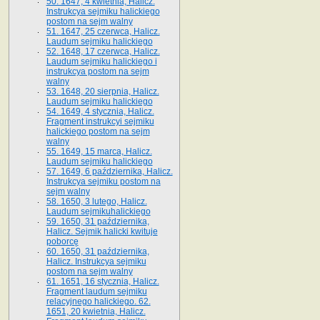
50. 1647, 4 kwietnia, Halicz.
Instrukcya sejmiku halickiego
postom na sejm walny
51. 1647, 25 czerwca, Halicz.
Laudum sejmiku halickiego
52. 1648, 17 czerwca, Halicz.
Laudum sejmiku halickiego i
instrukcya postom na sejm
walny
53. 1648, 20 sierpnia, Halicz.
Laudum sejmiku halickiego
54. 1649, 4 stycznia, Halicz.
Fragment instrukcyi sejmiku
halickiego postom na sejm
walny
55. 1649, 15 marca, Halicz.
Laudum sejmiku halickiego
57. 1649, 6 października, Halicz.
Instrukcya sejmiku postom na
sejm walny
58. 1650, 3 lutego, Halicz.
Laudum sejmikuhalickiego
59. 1650, 31 października,
Halicz. Sejmik halicki kwituje
poborcę
60. 1650, 31 października,
Halicz. Instrukcya sejmiku
postom na sejm walny
61. 1651, 16 stycznia, Halicz.
Fragment laudum sejmiku
relacyjnego halickiego. 62.
1651, 20 kwietnia, Halicz.