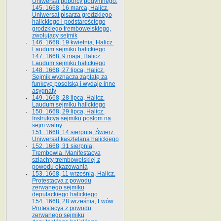
Uniwersał poborcy podymnego.
145. 1668, 16 marca, Halicz.
Uniwersał pisarza grodzkiego
halickiego i podstarościego
grodzkiego trembowelskiego,
zwołujący sejmik
146. 1668, 19 kwietnia, Halicz.
Laudum sejmiku halickiego
147. 1668, 9 maja, Halicz.
Laudum sejmiku halickiego
148. 1668, 27 lipca, Halicz.
Sejmik wyznacza zapłatę za
funkcyę poselską i wydaje inne
asygnaty
149. 1668, 28 lipca, Halicz.
Laudum sejmiku halickiego
150. 1668, 29 lipca, Halicz.
Instrukcya sejmiku posłom na
sejm walny
151. 1668, 14 sierpnia, Świerz.
Uniwersał kasztelana halickiego
152. 1668, 31 sierpnia,
Trembowla. Manifestacya
szlachty trembowelskiej z
powodu okazowania
153. 1668, 11 września, Halicz.
Protestacya z powodu
zerwanego sejmiku
deputackiego halickiego
154. 1668, 28 września, Lwów.
Protestacya z powodu
zerwanego sejmiku