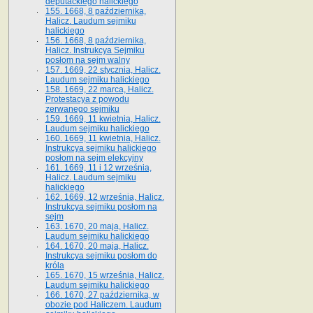
deputackiego halickiego
155. 1668, 8 października,
Halicz. Laudum sejmiku
halickiego
156. 1668, 8 października,
Halicz. Instrukcya Sejmiku
posłom na sejm walny
157. 1669, 22 stycznia, Halicz.
Laudum sejmiku halickiego
158. 1669, 22 marca, Halicz.
Protestacya z powodu
zerwanego sejmiku
159. 1669, 11 kwietnia, Halicz.
Laudum sejmiku halickiego
160. 1669, 11 kwietnia, Halicz.
Instrukcya sejmiku halickiego
posłom na sejm elekcyjny
161. 1669, 11 i 12 września,
Halicz. Laudum sejmiku
halickiego
162. 1669, 12 września, Halicz.
Instrukcya sejmiku posłom na
sejm
163. 1670, 20 maja, Halicz.
Laudum sejmiku halickiego
164. 1670, 20 maja, Halicz.
Instrukcya sejmiku posłom do
króla
165. 1670, 15 września, Halicz.
Laudum sejmiku halickiego
166. 1670, 27 października, w
obozie pod Haliczem. Laudum