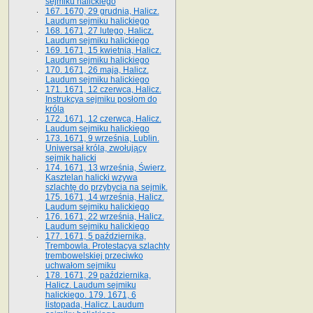
sejmiku halickiego
167. 1670, 29 grudnia, Halicz.
Laudum sejmiku halickiego
168. 1671, 27 lutego, Halicz.
Laudum sejmiku halickiego
169. 1671, 15 kwietnia, Halicz.
Laudum sejmiku halickiego
170. 1671, 26 maja, Halicz.
Laudum sejmiku halickiego
171. 1671, 12 czerwca, Halicz.
Instrukcya sejmiku posłom do
króla
172. 1671, 12 czerwca, Halicz.
Laudum sejmiku halickiego
173. 1671, 9 września, Lublin.
Uniwersał króla, zwołujący
sejmik halicki
174. 1671, 13 września, Świerz.
Kasztelan halicki wzywa
szlachtę do przybycia na sejmik.
175. 1671, 14 września, Halicz.
Laudum sejmiku halickiego
176. 1671, 22 września, Halicz.
Laudum sejmiku halickiego
177. 1671, 5 października,
Trembowla. Protestacya szlachty
trembowelskiej przeciwko
uchwałom sejmiku
178. 1671, 29 października,
Halicz. Laudum sejmiku
halickiego. 179. 1671, 6
listopada, Halicz. Laudum