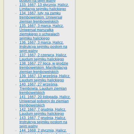
posłom na sejm walny
133. 1667, 13 stycznia, Halicz.
Limitacya sejmiku halickiego
134. 1667, luty, na zamku
trembowelskim. Uniwersał
ziemian trembowelskich
135. 1667, 3 marca, Halicz.
Uniwersał marszałka
ziemskiego o uchwałach
sejmiku halickiego
136. 1667, 3 marca, Halicz.
Instrukcya sejmiku posłom na
sejm walny
137. 1667, 2 czerwca, Halicz.
Laudum sejmiku halickiego
138. 1667, 27 lipca, w grodzie
trembowelskim. Manifestacya
ziemian trembowelskich
139. 1667, 13 września, Halicz.
Laudum sejmiku halickiego
140. 1667, 27 września,
Trembowla. Laudum ziemian
trembowelskich
141. 1667, 20 listopada, Halicz.
Uniwersał poborcy do ziemian
trembowelskich
142. 1667, 7 grudnia, Halicz.
Laudum sejmiku halickiego
143. 1667, 7 grudnia, Halicz.
Instrukcya sejmiku posłom na
sejm walny
144. 1668, 2 stycznia, Halicz.