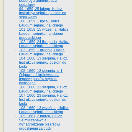
poborcę z administracyi
podatków
99. 1659, 25 lutego, Halicz.
Instrukcya sejmiku posłom na
sejm walny
100. 1659, 1 lipca, Halicz.
Laudum sejmiku halickiego
101. 1659, 15 września, Halicz.
Laudum sejmiku halickiego
deputackiego
102. 1659, 24 listopada, Halicz.
Laudum sejmiku halickiego
103. 1659, 1 grudnia, Halicz.
Laudum sejmiku halickiego
104. 1660, 13 sierpnia, Halicz.
Instrukcya sejmiku posłom do
króla
105. 1660, 13 sierpnia, s. 1.
Odpowiedź królewska na
legacyę posłów sejmiku
halickiego
106. 1660, 23 sierpnia, Halicz.
Laudum sejmiku halickiego
107. 1660, 23 sierpnia, Halicz.
Instrukcya sejmiku posłom do
króla
108. 1660, 13 września, Halicz.
Laudum sejmiku halickiego
109. 1661, 2 marca, Halicz.
Sejmik zapewnia
wynagrodzenie pisarzowi
grodzkiemu za trudy