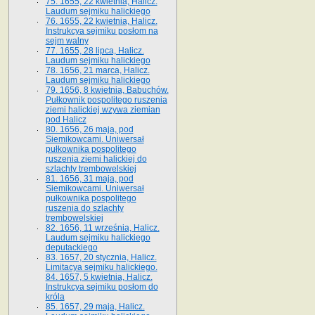
75. 1655, 22 kwietnia, Halicz.
Laudum sejmiku halickiego
76. 1655, 22 kwietnia, Halicz.
Instrukcya sejmiku posłom na
sejm walny
77. 1655, 28 lipca, Halicz.
Laudum sejmiku halickiego
78. 1656, 21 marca, Halicz.
Laudum sejmiku halickiego
79. 1656, 8 kwietnia, Babuchów.
Pułkownik pospolitego ruszenia
ziemi halickiej wzywa ziemian
pod Halicz
80. 1656, 26 maja, pod
Siemikowcami. Uniwersał
pułkownika pospolitego
ruszenia ziemi halickiej do
szlachty trembowelskiej
81. 1656, 31 maja, pod
Siemikowcami. Uniwersał
pułkownika pospolitego
ruszenia do szlachty
trembowelskiej
82. 1656, 11 września, Halicz.
Laudum sejmiku halickiego
deputackiego
83. 1657, 20 stycznia, Halicz.
Limitacya sejmiku halickiego.
84. 1657, 5 kwietnia, Halicz.
Instrukcya sejmiku posłom do
króla
85. 1657, 29 maja, Halicz.