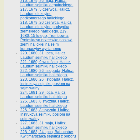
216. 1679, 26 maja, Halicz.
Laudum sejmiku deputackiego.
217. 1679, 5 czerwca, Halicz.
Laudum elekcyjne
podkomorzego halickiego
218. 1679, 20 czerwca, Halicz.
Laudum elekcyjne podsędka
ziemskiego halickiego. 219.
1680, 15 lutego, Trembowla.
Protestacya przeciwko posłowi
ziemi halickiej na sejm
koronacyjny wysłanemu
220. 1680, 31 lipca, Halicz.
Laudum sejmiku halickiego
221. 1680, 9 września, Halicz.
Laudum sejmiku halickiego
222. 1680, 26 listopada, Halicz.
Laudum sejmiku halickiego.
223. 1680, 26 listopada, Halicz.
Instrukcya sejmiku posłom na
sejm walny
224. 1681, 29 lipca, Halicz.
Laudum sejmiku halickiego
225. 1683, 8 stycznia, Halicz.
Laudum sejmiku halickiego
226. 1683, 8 stycznia, Halicz.
Instrukcya sejmiku posłom na
sejm walny
227. 1683, 31 maja, Halicz.
Laudum sejmiku halickiego
228. 1683, 24 lipca, Babuchów.
Kwit marszałka sejmiku z poboru