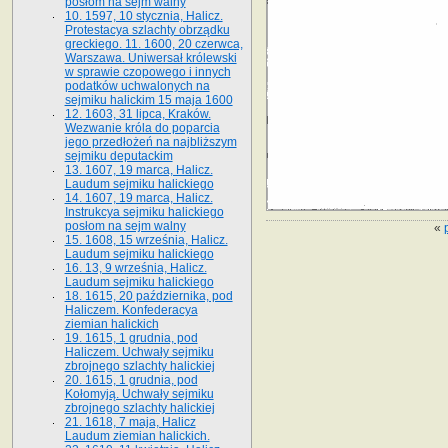
posłom na sejm walny
10. 1597, 10 stycznia, Halicz.
Protestacya szlachty obrządku
greckiego. 11. 1600, 20 czerwca,
Warszawa. Uniwersał królewski
w sprawie czopowego i innych
podatków uchwalonych na
sejmiku halickim 15 maja 1600
12. 1603, 31 lipca, Kraków.
Wezwanie króla do poparcia
jego przedłożeń na najbliższym
sejmiku deputackim
13. 1607, 19 marca, Halicz.
Laudum sejmiku halickiego
14. 1607, 19 marca, Halicz.
Instrukcya sejmiku halickiego
posłom na sejm walny
«
15. 1608, 15 września, Halicz.
Laudum sejmiku halickiego
16. 13, 9 września, Halicz.
Laudum sejmiku halickiego
18. 1615, 20 października, pod
Haliczem. Konfederacya
ziemian halickich
19. 1615, 1 grudnia, pod
Haliczem. Uchwały sejmiku
zbrojnego szlachty halickiej
20. 1615, 1 grudnia, pod
Kołomyją. Uchwały sejmiku
zbrojnego szlachty halickiej
21. 1618, 7 maja, Halicz
Laudum ziemian halickich.