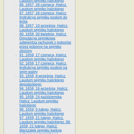
Laudum sejmiku halickiego
86. 1657, 26 czerwca, Halicz.
Laudum sejmiku halickiego
87. 1657, 26 czerwca, Halicz.
Instrukcya sejmiku posłom do
króla
88. 1657, 10 września, Halicz.
Laudum sejmiku halickiego
90. 1658, 30 kwietnia, Halicz.
Deputacya sejmikowa
zatwierdza rachunek z poborów
przez poborcę na sejmiku
złożony
91. 1658, 17 czerwca, Halicz.
Laudum sejmiku halickiego
92. 1658, 17 czerwca, Halicz.
Instrukcya sejmiku posłom na
sejm walny
93. 1658, 9 września, Halicz.
Laudum sejmiku halickiego
deputackiego
94. 1658, 16 września, Halicz.
Laudum sejmiku halickiego
95. 1658, 24 października,
Halicz. Laudum sejmiku
halickiego
96. 1659, 5 lutego, Halicz.
Laudum sejmiku halickiego
97. 1659, 21 lutego, Halicz.
Laudum sejmiku halickiego. 98.
1659, 21 lutego, Halicz.
Marszałek sejmiku kwituje