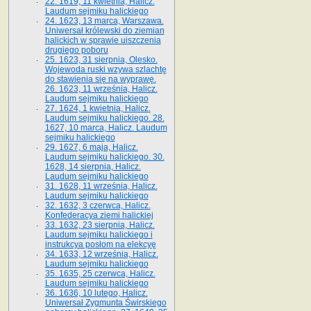
22. 1619, 11 kwietnia, Halicz.
Laudum sejmiku halickiego
24. 1623, 13 marca, Warszawa.
Uniwersał królewski do ziemian
halickich w sprawie uiszczenia
drugiego poboru
25. 1623, 31 sierpnia, Olesko.
Wojewoda ruski wzywa szlachtę
do stawienia się na wyprawę.
26. 1623, 11 września, Halicz.
Laudum sejmiku halickiego
27. 1624, 1 kwietnia, Halicz.
Laudum sejmiku halickiego. 28.
1627, 10 marca, Halicz. Laudum
sejmiku halickiego
29. 1627, 6 maja, Halicz.
Laudum sejmiku halickiego. 30.
1628, 14 sierpnia, Halicz.
Laudum sejmiku halickiego
31. 1628, 11 września, Halicz.
Laudum sejmiku halickiego
32. 1632, 3 czerwca, Halicz.
Konfederacya ziemi halickiej
33. 1632, 23 sierpnia, Halicz.
Laudum sejmiku halickiego i
instrukcya posłom na elekcyę
34. 1633, 12 września, Halicz.
Laudum sejmiku halickiego
35. 1635, 25 czerwca, Halicz.
Laudum sejmiku halickiego
36. 1636, 10 lutego, Halicz.
Uniwersał Zygmunta Świrskiego