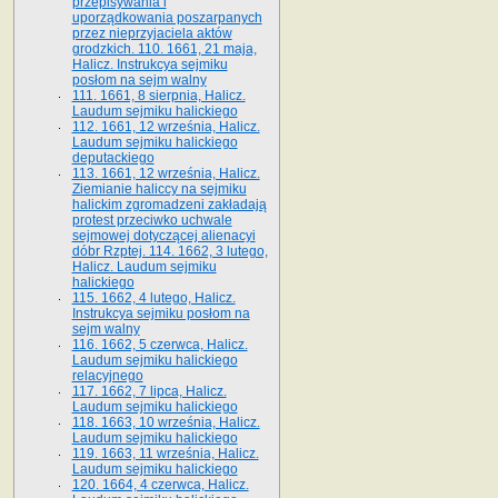
przepisywania i
uporządkowania poszarpanych
przez nieprzyjaciela aktów
grodzkich. 110. 1661, 21 maja,
Halicz. Instrukcya sejmiku
posłom na sejm walny
111. 1661, 8 sierpnia, Halicz.
Laudum sejmiku halickiego
112. 1661, 12 września, Halicz.
Laudum sejmiku halickiego
deputackiego
113. 1661, 12 września, Halicz.
Ziemianie haliccy na sejmiku
halickim zgromadzeni zakładają
protest przeciwko uchwale
sejmowej dotyczącej alienacyi
dóbr Rzptej. 114. 1662, 3 lutego,
Halicz. Laudum sejmiku
halickiego
115. 1662, 4 lutego, Halicz.
Instrukcya sejmiku posłom na
sejm walny
116. 1662, 5 czerwca, Halicz.
Laudum sejmiku halickiego
relacyjnego
117. 1662, 7 lipca, Halicz.
Laudum sejmiku halickiego
118. 1663, 10 września, Halicz.
Laudum sejmiku halickiego
119. 1663, 11 września, Halicz.
Laudum sejmiku halickiego
120. 1664, 4 czerwca, Halicz.