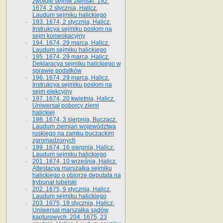
zwołuje sejmik ziemski. 192.
1674, 2 stycznia, Halicz.
Laudum sejmiku halickiego
193. 1674, 2 stycznia, Halicz.
Instrukcya sejmiku posłom na
sejm konwokacyjny
194. 1674, 29 marca, Halicz.
Laudum sejmiku halickiego
195. 1674, 29 marca, Halicz.
Deklaracya sejmiku halickiego w
sprawie podatków
196. 1674, 29 marca, Halicz.
Instrukcya sejmiku posłom na
sejm elekcyjny
197. 1674, 20 kwietnia, Halicz.
Uniwersał poborcy ziemi
halickiej
198. 1674, 3 sierpnia, Buczacz.
Laudum ziemian województwa
ruskiego na zamku buczackim
zgromadzonych
199. 1674, 16 sierpnia, Halicz.
Laudum sejmiku halickiego
201. 1674, 10 września, Halicz.
Attestacya marszałka sejmiku
halickiego o obiorze deputata na
trybunał lubelski
202. 1675, 9 stycznia, Halicz.
Laudum sejmiku halickiego
203. 1675, 19 stycznia, Halicz.
Uniwersał marszałka sądów
kapturowych. 204. 1675, 23