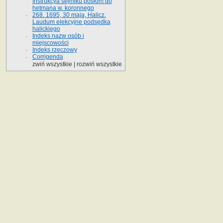
Instrukcya sejmiku posłom do
hetmana w. koronnego
268. 1695, 30 maja, Halicz.
Laudum elekcyjne podsędka
halickiego
Indeks nazw osób i
miejscowości
Indeks rzeczowy
Corrigenda
zwiń wszystkie
|
rozwiń wszystkie