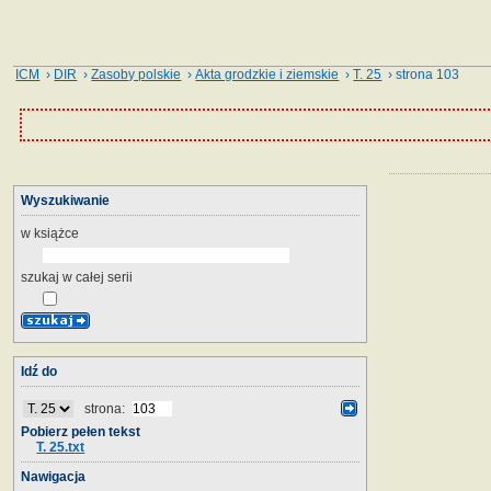
ICM
›
DIR
›
Zasoby polskie
›
Akta grodzkie i ziemskie
›
T. 25
› strona 103
Wyszukiwanie
w książce
szukaj w całej serii
Idź do
strona:
Pobierz pełen tekst
T. 25.txt
Nawigacja