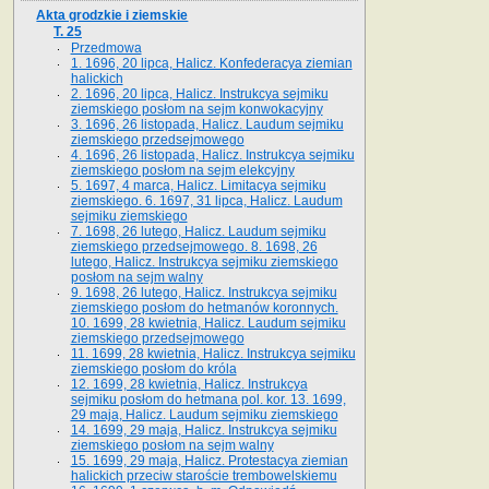
Akta grodzkie i ziemskie
T. 25
Przedmowa
1. 1696, 20 lipca, Halicz. Konfederacya ziemian
halickich
2. 1696, 20 lipca, Halicz. Instrukcya sejmiku
ziemskiego posłom na sejm konwokacyjny
3. 1696, 26 listopada, Halicz. Laudum sejmiku
ziemskiego przedsejmowego
4. 1696, 26 listopada, Halicz. Instrukcya sejmiku
ziemskiego posłom na sejm elekcyjny
5. 1697, 4 marca, Halicz. Limitacya sejmiku
ziemskiego. 6. 1697, 31 lipca, Halicz. Laudum
sejmiku ziemskiego
7. 1698, 26 lutego, Halicz. Laudum sejmiku
ziemskiego przedsejmowego. 8. 1698, 26
lutego, Halicz. Instrukcya sejmiku ziemskiego
posłom na sejm walny
9. 1698, 26 lutego, Halicz. Instrukcya sejmiku
ziemskiego posłom do hetmanów koronnych.
10. 1699, 28 kwietnia, Halicz. Laudum sejmiku
ziemskiego przedsejmowego
11. 1699, 28 kwietnia, Halicz. Instrukcya sejmiku
ziemskiego posłom do króla
12. 1699, 28 kwietnia, Halicz. Instrukcya
sejmiku posłom do hetmana pol. kor. 13. 1699,
29 maja, Halicz. Laudum sejmiku ziemskiego
14. 1699, 29 maja, Halicz. Instrukcya sejmiku
ziemskiego posłom na sejm walny
15. 1699, 29 maja, Halicz. Protestacya ziemian
halickich przeciw staroście trembowelskiemu