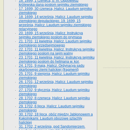
16. 1699, 1 czerwca, b. m. Odpowiedź
królewska dana posłom sejmiku ziemskiego
17. 1699, 30 czerwca, Halicz. Laudum sejmiku
ziemskiego
18. 1699, 14 września, Halicz. Laudum sejmiku
ziemskiego deputackiego. 19. 1699, 15
września, Halicz. Laudum sejmiku ziemskiego
relacyjnego
20. 1699, 15 września, Halicz. Instrukcya
sejmiku ziemskiego posłom do prymasa
21. 1701, 11 kwietnia, Halicz. Laudum sejmiku
ziemskiego przedsejmowego
22. 1701, 11 kwietnia, Halicz. Instrukcya sejmiku
ziemskiego posłom na sejm walny
23. 1701, 11 kwietnia, Halicz. Instrukcya sejmiku
ziemskiego posłom do hetmana w. kor.
24. 1701, 9 maja, Halicz. Ordynacya sądu
skarbowego ziemi halickiej (fragment)
25. 1701, 9 sierpnia, Halicz. Laudum sejmiku
ziemskiego
26. 1701, 12 września, Halicz. Laudum sejmiku
ziemskiego
27. 1702, 9 stycznia, Halicz. Laudum sejmiku
ziemskiego
28. 1702, 8 czerwca, Halicz. Laudum sejmiku
ziemskiego
29. 1702, 6 lipca, Halicz. Laudum sejmiku
ziemskiego
30. 1702, 18 lipca, obóz między Jabłonowem a
Kąkolnikami. Laudum obozowe szlachty
halickiej
31. 1702, 2 września, pod Sandomierzem.