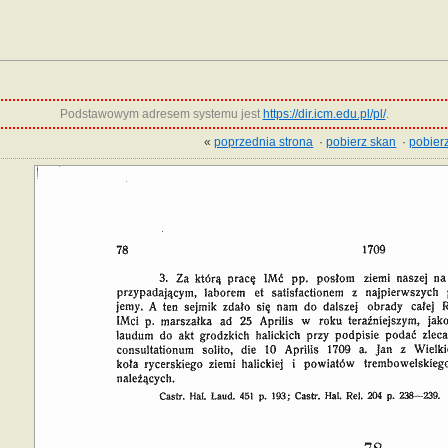
Podstawowym adresem systemu jest
https://dir.icm.edu.pl/pl/
.
«
poprzednia strona
·
pobierz skan
·
pobierz