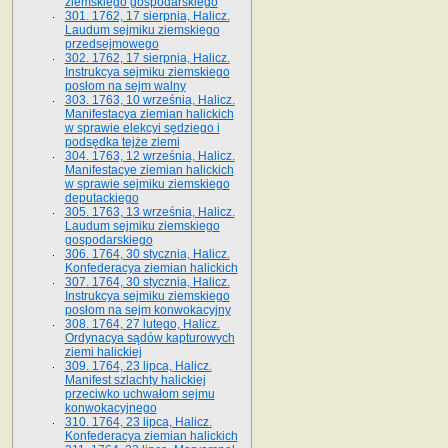
ziemskiego gospodarskiego
301. 1762, 17 sierpnia, Halicz.
Laudum sejmiku ziemskiego
przedsejmowego
302. 1762, 17 sierpnia, Halicz.
Instrukcya sejmiku ziemskiego
posłom na sejm walny
303. 1763, 10 września, Halicz.
Manifestacya ziemian halickich
w sprawie elekcyi sędziego i
podsędka tejże ziemi
304. 1763, 12 września, Halicz.
Manifestacye ziemian halickich
w sprawie sejmiku ziemskiego
deputackiego
305. 1763, 13 września, Halicz.
Laudum sejmiku ziemskiego
gospodarskiego
306. 1764, 30 stycznia, Halicz.
Konfederacya ziemian halickich
307. 1764, 30 stycznia, Halicz.
Instrukcya sejmiku ziemskiego
posłom na sejm konwokacyjny
308. 1764, 27 lutego, Halicz.
Ordynacya sądów kapturowych
ziemi halickiej
309. 1764, 23 lipca, Halicz.
Manifest szlachty halickiej
przeciwko uchwałom sejmu
konwokacyjnego
310. 1764, 23 lipca, Halicz.
Konfederacya ziemian halickich