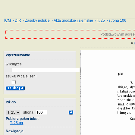
ICM
›
DIR
›
Zasoby polskie
›
Akta grodzkie i ziemskie
›
T. 25
› strona 106
Podstawowym adrese
«
Wyszukiwanie
w książce
szukaj w całej serii
Idź do
strona:
Pobierz pełen tekst
T. 25.txt
Nawigacja