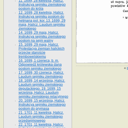
11. 1699, 28 kwietnia, Halicz.
Instrukcya sejmiku ziemskiego
posłom do króla
12. 1699, 28 kwietnia, Halicz.
Instrukcya sejmiku posłom do
hetmana pol. kor. 13. 1699, 29
maja, Halicz. Laudum sejmiku
ziemskiego
14. 1699, 29 maja, Halicz.
Instrukcya sejmiku ziemskiego
posłom na sejm walny
15. 1699, 29 maja, Halicz.
Protestacya ziemian halickich
przeciw staroście
trembowelskiemu
16. 1699, 1 czerwca, b. m.
Odpowiedź królewska dana
«
posłom sejmiku ziemskiego
17. 1699, 30 czerwca, Halicz.
Laudum sejmiku ziemskiego
18. 1699, 14 września, Halicz.
Laudum sejmiku ziemskiego
deputackiego. 19. 1699, 15
września, Halicz. Laudum
sejmiku ziemskiego relacyjnego
20. 1699, 15 września, Halicz.
Instrukcya sejmiku ziemskiego
posłom do prymasa
21. 1701, 11 kwietnia, Halicz.
Laudum sejmiku ziemskiego
przedsejmowego
22. 1701, 11 kwietnia, Halicz.