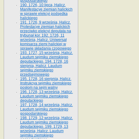
gospodarskiego
190. 1726, 10 lipca, Halicz.
Manifestacye ziemian halickich
w sprawie elekcyi podsędka
halickiego
191. 1726, 9 września, Halicz.
Protestacye ziemian halickich
przeciwko elekcyi deputata na
trybunał kor. 192. 1726, 11
września, Halicz. Uniwersał
komisarza ziemi halickiej w
sprawie składania czopowego
193. 1727, 15 września, Halicz.
Laudum sejmiku ziemskiego
deputackiego. 194. 1728, 16
sierpnia, Halicz. Laudum
sejmiku ziemskiego
przedsejmowego
195. 1728, 16 sierpnia, Halicz.
Instrukcya sejmiku ziemskiego
posłom na sejm walny
196. 1728, 13 września, Halicz.
Laudum sejmiku ziemskiego
deputackiego
197. 1728, 14 września, Halicz.
Laudum sejmiku ziemskiego
gospodarskiego
198. 1729, 12 września, Halicz.
Laudum sejmiku ziemskiego
deputackiego. 199. 1729, 13
września, Halicz. Laudum
sejmiku ziemskiego