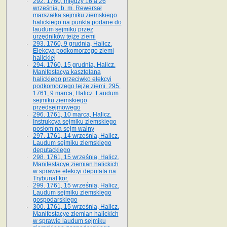
292. 1760, między 16 a 26
września, b. m. Rewersał
marszałka sejmiku ziemskiego
halickiego na punkta podane do
laudum sejmiku przez
urzędników tejże ziemi
293. 1760, 9 grudnia, Halicz.
Elekcya podkomorzego ziemi
halickiej
294. 1760, 15 grudnia, Halicz.
Manifestacya kasztelana
halickiego przeciwko elekcyi
podkomorzego tejże ziemi. 295.
1761, 9 marca, Halicz. Laudum
sejmiku ziemskiego
przedsejmowego
296. 1761, 10 marca, Halicz.
Instrukcya sejmiku ziemskiego
posłom na sejm walny
297. 1761, 14 września, Halicz.
Laudum sejmiku ziemskiego
deputackiego
298. 1761, 15 września, Halicz.
Manifestacye ziemian halickich
w sprawie elekcyi deputata na
Trybunał kor.
299. 1761, 15 września, Halicz.
Laudum sejmiku ziemskiego
gospodarskiego
300. 1761, 15 września, Halicz.
Manifestacye ziemian halickich
w sprawie laudum sejmiku