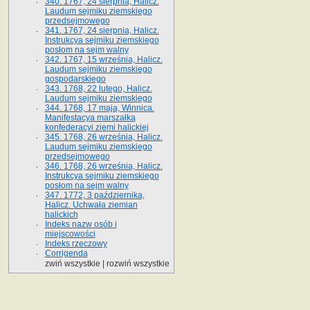
340. 1767, 24 sierpnia, Halicz.
Laudum sejmiku ziemskiego
przedsejmowego
341. 1767, 24 sierpnia, Halicz.
Instrukcya sejmiku ziemskiego
posłom na sejm walny
342. 1767, 15 września, Halicz.
Laudum sejmiku ziemskiego
gospodarskiego
343. 1768, 22 lutego, Halicz.
Laudum sejmiku ziemskiego
344. 1768, 17 maja, Winnica.
Manifestacya marszałka
konfederacyi ziemi halickiej
345. 1768, 26 września, Halicz.
Laudum sejmiku ziemskiego
przedsejmowego
346. 1768, 26 września, Halicz.
Instrukcya sejmiku ziemskiego
posłom na sejm walny
347. 1772, 3 października,
Halicz. Uchwała ziemian
halickich
Indeks nazw osób i
miejscowości
Indeks rzeczowy
Corrigenda
zwiń wszystkie
|
rozwiń wszystkie