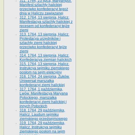
311. 1764, 23 lipca, Maryampol.
Manifest szlachty halickiej
przeciwko konfederacyi tegoż
dnia w Haliczu zawiązanej
312. 1764, 13 sierpnia, Halicz.
Manifestacya szlachty halickiej z
recesem od konfederacyi tejże
ziemi
313. 1764, 13 sierpnia, Halicz.
Protestacya urzędników i
szlachty ziemi halickiej
przeciwko konfederacyi tejże
ziemi
314. 1764, 13 sierpnia, Halicz.
Konfederacya ziemian halickich
315. 1764, 13 sierpnia, Halicz.
Instrukcya sejmiku ziemskiego
posłom na sejm elekcyjny
316. 1764, 24 sierpnia, Żuków.
Uniwersał marszałka
konfederacyi ziemi halickiej
317. 1764, 1 października,
Lwów. Manifestacya Maryana
Potockiego, marszałka
konfederacyi ziemi halickiej i
innych Potockich
318. 1764, 29 października,
Halicz. Laudum sejmiku
ziemskiego przedsejmowego
319. 1764, 29 października,
Halicz. Instrukcya sejmiku
ziemskiego posłom na sejm