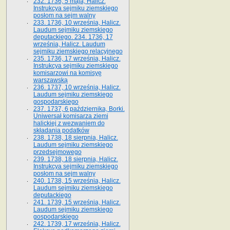
232. 1736, 5 maja, Halicz.
Instrukcya sejmiku ziemskiego
posłom na sejm walny
233. 1736, 10 września, Halicz.
Laudum sejmiku ziemskiego
deputackiego. 234. 1736, 17
września, Halicz. Laudum
sejmiku ziemskiego relacyjnego
235. 1736, 17 września, Halicz.
Instrukcya sejmiku ziemskiego
komisarzowi na komisyę
warszawską
236. 1737, 10 września, Halicz.
Laudum sejmiku ziemskiego
gospodarskiego
237. 1737, 6 października, Borki.
Uniwersał komisarza ziemi
halickiej z wezwaniem do
składania podatków
238. 1738, 18 sierpnia, Halicz.
Laudum sejmiku ziemskiego
przedsejmowego
239. 1738, 18 sierpnia, Halicz.
Instrukcya sejmiku ziemskiego
posłom na sejm walny
240. 1738, 15 września, Halicz.
Laudum sejmiku ziemskiego
deputackiego
241. 1739, 15 września, Halicz.
Laudum sejmiku ziemskiego
gospodarskiego
242. 1739, 17 września, Halicz.