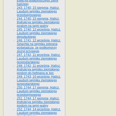
Elekcya podkomorzego ziemi
halickiej
243. 1740, 15 sierpnia, Halicz.
Laudum sejmiku ziemskiego
przedsejmowego
244. 1740, 15 sierpnia, Halicz.
Instrukcya sejmiku ziemskiego
posłom na sejm walny
245. 1740, 12 września, Halicz.
Laudum sejmiku ziemskiego
deputackiego
246. 1741, 12 września, Halicz.
Szlachta na sejmiku zebrana
poświadcza, że podkomorzy
złożył przysięgę
247. 1742, 11 września, Halicz.
Laudum sejmiku ziemskiego
gospodarskiego
248. 1742, 11 września, Halicz.
Instrukcya sejmiku ziemskiego
posłom do hetmana w. kor.
249. 1743, 10 września, Halicz.
Laudum sejmiku ziemskiego
gospodarskiego
250. 1744, 17 sierpnia, Halicz.
Laudum sejmiku ziemskiego
przedsejmowego
251. 1744, 17 sierpnia, Halicz.
Instrukcya sejmiku ziemskiego
posłom na sejm walny
252. 1744, 14 września, Halicz.
Laudum sejmiku ziemskiego