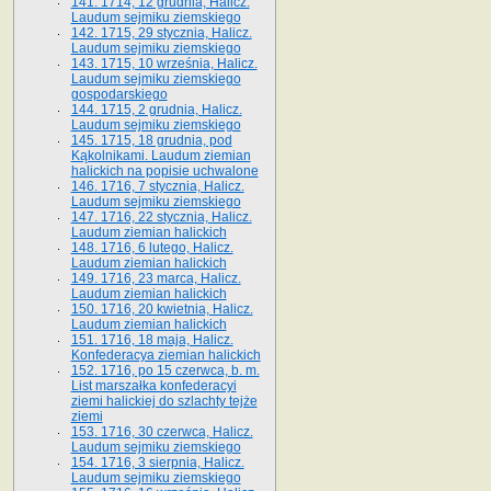
141. 1714, 12 grudnia, Halicz.
Laudum sejmiku ziemskiego
142. 1715, 29 stycznia, Halicz.
Laudum sejmiku ziemskiego
143. 1715, 10 września, Halicz.
Laudum sejmiku ziemskiego
gospodarskiego
144. 1715, 2 grudnia, Halicz.
Laudum sejmiku ziemskiego
145. 1715, 18 grudnia, pod
Kąkolnikami. Laudum ziemian
halickich na popisie uchwalone
146. 1716, 7 stycznia, Halicz.
Laudum sejmiku ziemskiego
147. 1716, 22 stycznia, Halicz.
Laudum ziemian halickich
148. 1716, 6 lutego, Halicz.
Laudum ziemian halickich
149. 1716, 23 marca, Halicz.
Laudum ziemian halickich
150. 1716, 20 kwietnia, Halicz.
Laudum ziemian halickich
151. 1716, 18 maja, Halicz.
Konfederacya ziemian halickich
152. 1716, po 15 czerwca, b. m.
List marszałka konfederacyi
ziemi halickiej do szlachty tejże
ziemi
153. 1716, 30 czerwca, Halicz.
Laudum sejmiku ziemskiego
154. 1716, 3 sierpnia, Halicz.
Laudum sejmiku ziemskiego