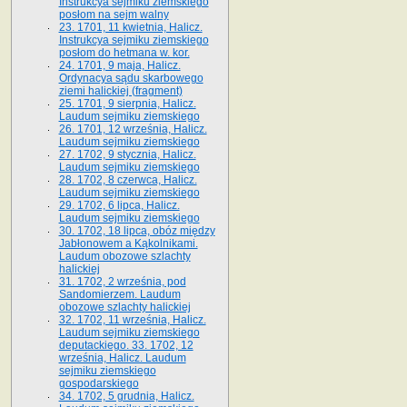
Instrukcya sejmiku ziemskiego
posłom na sejm walny
23. 1701, 11 kwietnia, Halicz.
Instrukcya sejmiku ziemskiego
posłom do hetmana w. kor.
24. 1701, 9 maja, Halicz.
Ordynacya sądu skarbowego
ziemi halickiej (fragment)
25. 1701, 9 sierpnia, Halicz.
Laudum sejmiku ziemskiego
26. 1701, 12 września, Halicz.
Laudum sejmiku ziemskiego
27. 1702, 9 stycznia, Halicz.
Laudum sejmiku ziemskiego
28. 1702, 8 czerwca, Halicz.
Laudum sejmiku ziemskiego
29. 1702, 6 lipca, Halicz.
Laudum sejmiku ziemskiego
30. 1702, 18 lipca, obóz między
Jabłonowem a Kąkolnikami.
Laudum obozowe szlachty
halickiej
31. 1702, 2 września, pod
Sandomierzem. Laudum
obozowe szlachty halickiej
32. 1702, 11 września, Halicz.
Laudum sejmiku ziemskiego
deputackiego. 33. 1702, 12
września, Halicz. Laudum
sejmiku ziemskiego
gospodarskiego
34. 1702, 5 grudnia, Halicz.