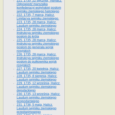
221. 1735, 22 stycznia, Tłumacz.
Odpowiedź marszałka
konfederacyi wołyńskiej posłom
sejmiku ziemskiego halickiego
222. 1735, 7 marca, Halicz.
Limitacya sejmiku ziemskiego.
223. 1735, 28 marca, Halicz.
Laudum sejmiku ziemskiego
224. 1735, 28 marca, Halicz.
Instrukcya sejmiku ziemskiego
posłom do króla
225. 1735, 28 marca, Halicz.
Instrukcya sejmiku ziemskiego
posłom do generała wojsk
rosyjskich
226. 1735, 28 marca, Halicz.
Instrukcya sejmiku ziemskiego
posłom do pułkownika wojsk
rosyjskich
227. 1735, 20 kwietnia, Halicz.
Laudum sejmiku ziemskiego
228. 1735, 8 sierpnia, Halicz.
Laudum sejmiku ziemskiego
229. 1735, 12 września, Halicz.
Laudum sejmiku ziemskiego
deputackiego
230. 1735, 13 września, Halicz.
Laudum sejmiku ziemskiego
gospodarskiego
231. 1736, 5 maja, Halicz.
Laudum sejmiku ziemskiego
przedsejmowego