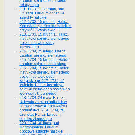
Laudum sejmiku ziemskiego
relacyjnego
211. 1733, 31 sierpnia, pod
Gruszką. Laudum obozowe
szlachty halickiej
212. 1733, 15 grudnia, Halicz.
Konfederacya ziemian halickich
przy królu Stanisławie I .
213. 1733, 15 grudnia, Halicz.
Instrukcya sejmiku ziemskiego
posłom do wojewody
kijowskiego
214. 1734, 25 lutego, Halicz.
Laudum sejmiku ziemskiego.
215. 1734, 15 kwietnia, Halicz.
Laudum sejmiku ziemskiego
216. 1734, 15 kwietnia, Halicz.
Instrukcya sejmiku ziemskiego
posłom do wojewody
wołyńskiego. 217. 1734, 15
kwietnia, Halicz. Instrukcya
sejmiku ziemskiego posłom do
wojewody kijowskiego
218. 1734, 24 maja, Halicz.
Uchwała ziemian halickich w
sprawie swawoli opryszków i
poddaństwa. 219. 1734, 26
czerwca, Halicz. Laudum
sejmiku ziemskiego
220. 1734, 30 lipca, pod
Maryampolem. Laudum
obozowe szlachty halickiej