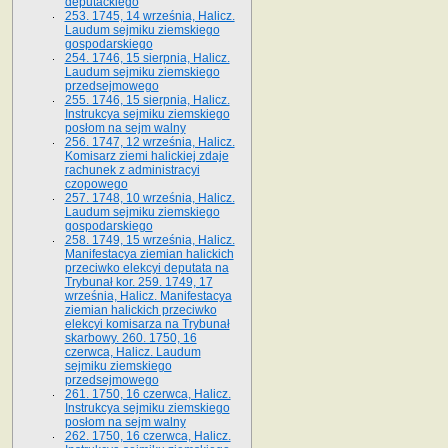
deputackiego
253. 1745, 14 września, Halicz.
Laudum sejmiku ziemskiego
gospodarskiego
254. 1746, 15 sierpnia, Halicz.
Laudum sejmiku ziemskiego
przedsejmowego
255. 1746, 15 sierpnia, Halicz.
Instrukcya sejmiku ziemskiego
posłom na sejm walny
256. 1747, 12 września, Halicz.
Komisarz ziemi halickiej zdaje
rachunek z administracyi
czopowego
257. 1748, 10 września, Halicz.
Laudum sejmiku ziemskiego
gospodarskiego
258. 1749, 15 września, Halicz.
Manifestacya ziemian halickich
przeciwko elekcyi deputata na
Trybunał kor. 259. 1749, 17
września, Halicz. Manifestacya
ziemian halickich przeciwko
elekcyi komisarza na Trybunał
skarbowy. 260. 1750, 16
czerwca, Halicz. Laudum
sejmiku ziemskiego
przedsejmowego
261. 1750, 16 czerwca, Halicz.
Instrukcya sejmiku ziemskiego
posłom na sejm walny
262. 1750, 16 czerwca, Halicz.