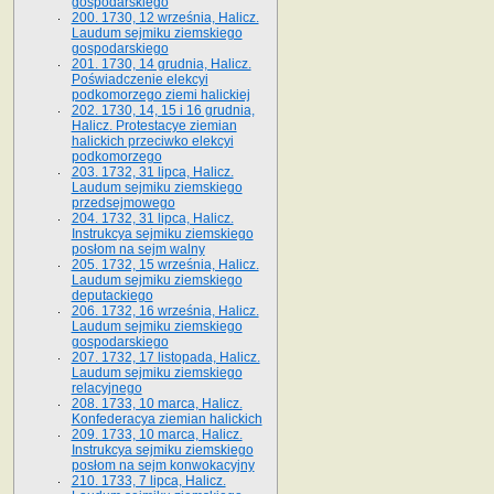
gospodarskiego
200. 1730, 12 września, Halicz.
Laudum sejmiku ziemskiego
gospodarskiego
201. 1730, 14 grudnia, Halicz.
Poświadczenie elekcyi
podkomorzego ziemi halickiej
202. 1730, 14, 15 i 16 grudnia,
Halicz. Protestacye ziemian
halickich przeciwko elekcyi
podkomorzego
203. 1732, 31 lipca, Halicz.
Laudum sejmiku ziemskiego
przedsejmowego
204. 1732, 31 lipca, Halicz.
Instrukcya sejmiku ziemskiego
posłom na sejm walny
205. 1732, 15 września, Halicz.
Laudum sejmiku ziemskiego
deputackiego
206. 1732, 16 września, Halicz.
Laudum sejmiku ziemskiego
gospodarskiego
207. 1732, 17 listopada, Halicz.
Laudum sejmiku ziemskiego
relacyjnego
208. 1733, 10 marca, Halicz.
Konfederacya ziemian halickich­
209. 1733, 10 marca, Halicz.
Instrukcya sejmiku ziemskiego
posłom na sejm konwokacyjny
210. 1733, 7 lipca, Halicz.