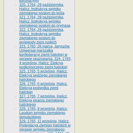
koronacyjny
320. 1764, 29 października,
Halicz. Instrukcya sejmiku
ziemskiego posłom do króla
321. 1764, 29 października,
Halicz. Instrukcya sejmiku
ziemskiego posłom do prymasa
322. 1764, 29 października,
Halicz. Instrukcya sejmiku
ziemskiego posłom do
wojewody ziem ruskich
323. 1765, 26 marca, Jaryszów.
Uniwersał marszałka
konfederacyi ziemi halickiej w
sprawie okazowania. 324. 1765,
4 września, Halicz. Elekcya
podkomorzego ziemi halickiej
325. 1765, 5 września, Halicz.
Elekcya sędziego ziemskiego
halickiego
326. 1765, 6 września, Halicz.
Elekcya podsędka ziemi
halickiej
327. 1765, 7 września, Halicz.
Elekcya pisarza ziemskiego
halickiego
328. 1765, 9 września, Halicz.
Laudum sejmiku ziemskiego
deputackiego
329. 1765, 11 września, Halicz.
Protestacya ziemian halickich w
sprawie sejmiku ziemskiego