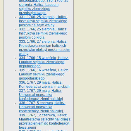
gospodarskiego. 330. 1766, 25
sierpnia, Halicz. Laudum
sejmiku ziemskiego
przedsejmowego
331. 1766, 25 sierpnia, Halicz.
Instrukcya sejmiku ziemskiego
posłom na sejm walny
332. 1766, 25 sierpnia, Halicz.
Instrukcya sejmiku ziemskiego
posłom do króla
333. 1766, 27 sierpnia, Halicz.
Protestacya ziemian halickich
przeciwko elekcyi posła na sejm
walny
334. 1766, 15 września, Halicz.
Laudum sejmiku ziemskiego
deputackiego
335. 1766, 16 września, Halicz.
Laudum sejmiku ziemskiego
gospodarskiego
336. 1767, 29 maja, Halicz.
Konfederacya ziemian halickich
337. 1767, 29 maja, Halicz.
Uniwersał marszałka
konfederacyi ziemi halickiej
338. 1767, 5 czerwca, Halicz.
Uniwersał marszałka
konfederacyi ziemi halickiej.
339. 1767, 12 czerwca, Halicz.
Manifestacya szlachty halickiej z
przystąpieniem do konfederacyi
tejże ziemi