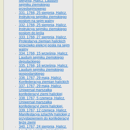
sierpnia, Halicz. Laudum
sejmiku ziemskiego
przedsejmowego
331. 1766, 25 sierpnia, Halicz.
Instrukcya sejmiku ziemskiego
posłom na sejm walny
332. 1766, 25 sierpnia, Halicz.
Instrukcya sejmiku ziemskiego
posłom do króla
333. 1766, 27 sierpnia, Halicz.
Protestacya ziemian halickich
przeciwko elekcyi posła na sejm
walny
334. 1766, 15 września, Halicz.
Laudum sejmiku ziemskiego
deputackiego
335. 1766, 16 września, Halicz.
Laudum sejmiku ziemskiego
gospodarskiego
336. 1767, 29 maja, Halicz.
Konfederacya ziemian halickich
337. 1767, 29 maja, Halicz.
Uniwersał marszałka
konfederacyi ziemi halickiej
338. 1767, 5 czerwca, Halicz.
Uniwersał marszałka
konfederacyi ziemi halickiej.
339. 1767, 12 czerwca, Halicz.
Manifestacya szlachty halickiej z
przystąpieniem do konfederacyi
tejże ziemi
340. 1767, 24 sierpnia, Halicz.