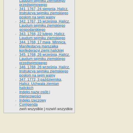
Laudum sejmiku ziemskiego
przedsejmowego
341. 1767, 24 sierpnia, Halicz.
Instrukcya sejmiku ziemskiego
posłom na sejm walny
342. 1767, 15 września, Halicz.
Laudum sejmiku ziemskiego
gospodarskiego
343. 1768, 22 lutego, Halicz.
Laudum sejmiku ziemskiego
344. 1768, 17 maja, Winnica.
Manifestacya marszałka
konfederacyi ziemi halickiej
345. 1768, 26 września, Halicz.
Laudum sejmiku ziemskiego
przedsejmowego
346. 1768, 26 września, Halicz.
Instrukcya sejmiku ziemskiego
posłom na sejm walny
347. 1772, 3 października,
Halicz. Uchwała ziemian
halickich
Indeks nazw osób i
miejscowości
Indeks rzeczowy
Corrigenda
zwiń wszystkie
|
rozwiń wszystkie