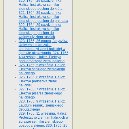
320. 1764, 29 października,
Halicz. Instrukcya sejmiku
ziemskiego posłom do króla
321. 1764, 29 października,
Halicz. Instrukcya sejmiku
ziemskiego posłom do prymasa
322. 1764, 29 października,
Halicz. Instrukcya sejmiku
ziemskiego posłom do
wojewody ziem ruskich
323. 1765, 26 marca, Jaryszów.
Uniwersał marszałka
konfederacyi ziemi halickiej w
sprawie okazowania. 324. 1765,
4 września, Halicz. Elekcya
podkomorzego ziemi halickiej
325. 1765, 5 września, Halicz.
Elekcya sędziego ziemskiego
halickiego
326. 1765, 6 września, Halicz.
Elekcya podsędka ziemi
halickiej
327. 1765, 7 września, Halicz.
Elekcya pisarza ziemskiego
halickiego
328. 1765, 9 września, Halicz.
Laudum sejmiku ziemskiego
deputackiego
329. 1765, 11 września, Halicz.
Protestacya ziemian halickich w
sprawie sejmiku ziemskiego
gospodarskiego. 330. 1766, 25