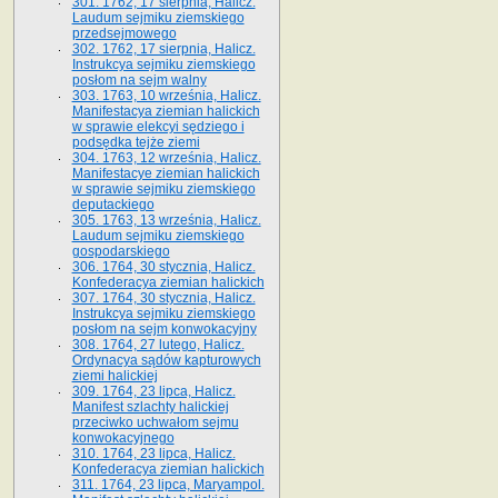
301. 1762, 17 sierpnia, Halicz.
Laudum sejmiku ziemskiego
przedsejmowego
302. 1762, 17 sierpnia, Halicz.
Instrukcya sejmiku ziemskiego
posłom na sejm walny
303. 1763, 10 września, Halicz.
Manifestacya ziemian halickich
w sprawie elekcyi sędziego i
podsędka tejże ziemi
304. 1763, 12 września, Halicz.
Manifestacye ziemian halickich
w sprawie sejmiku ziemskiego
deputackiego
305. 1763, 13 września, Halicz.
Laudum sejmiku ziemskiego
gospodarskiego
306. 1764, 30 stycznia, Halicz.
Konfederacya ziemian halickich
307. 1764, 30 stycznia, Halicz.
Instrukcya sejmiku ziemskiego
posłom na sejm konwokacyjny
308. 1764, 27 lutego, Halicz.
Ordynacya sądów kapturowych
ziemi halickiej
309. 1764, 23 lipca, Halicz.
Manifest szlachty halickiej
przeciwko uchwałom sejmu
konwokacyjnego
310. 1764, 23 lipca, Halicz.
Konfederacya ziemian halickich
311. 1764, 23 lipca, Maryampol.