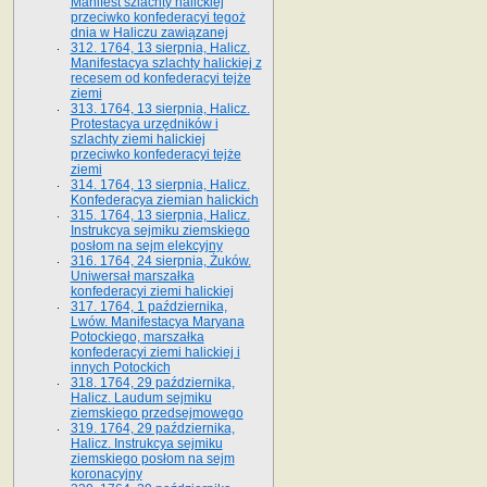
Manifest szlachty halickiej
przeciwko konfederacyi tegoż
dnia w Haliczu zawiązanej
312. 1764, 13 sierpnia, Halicz.
Manifestacya szlachty halickiej z
recesem od konfederacyi tejże
ziemi
313. 1764, 13 sierpnia, Halicz.
Protestacya urzędników i
szlachty ziemi halickiej
przeciwko konfederacyi tejże
ziemi
314. 1764, 13 sierpnia, Halicz.
Konfederacya ziemian halickich
315. 1764, 13 sierpnia, Halicz.
Instrukcya sejmiku ziemskiego
posłom na sejm elekcyjny
316. 1764, 24 sierpnia, Żuków.
Uniwersał marszałka
konfederacyi ziemi halickiej
317. 1764, 1 października,
Lwów. Manifestacya Maryana
Potockiego, marszałka
konfederacyi ziemi halickiej i
innych Potockich
318. 1764, 29 października,
Halicz. Laudum sejmiku
ziemskiego przedsejmowego
319. 1764, 29 października,
Halicz. Instrukcya sejmiku
ziemskiego posłom na sejm
koronacyjny