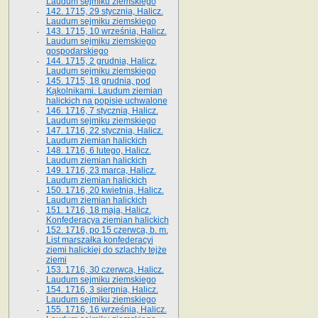
Laudum sejmiku ziemskiego
142. 1715, 29 stycznia, Halicz.
Laudum sejmiku ziemskiego
143. 1715, 10 września, Halicz.
Laudum sejmiku ziemskiego
gospodarskiego
144. 1715, 2 grudnia, Halicz.
Laudum sejmiku ziemskiego
145. 1715, 18 grudnia, pod
Kąkolnikami. Laudum ziemian
halickich na popisie uchwalone
146. 1716, 7 stycznia, Halicz.
Laudum sejmiku ziemskiego
147. 1716, 22 stycznia, Halicz.
Laudum ziemian halickich
148. 1716, 6 lutego, Halicz.
Laudum ziemian halickich
149. 1716, 23 marca, Halicz.
Laudum ziemian halickich
150. 1716, 20 kwietnia, Halicz.
Laudum ziemian halickich
151. 1716, 18 maja, Halicz.
Konfederacya ziemian halickich
152. 1716, po 15 czerwca, b. m.
List marszałka konfederacyi
ziemi halickiej do szlachty tejże
ziemi
153. 1716, 30 czerwca, Halicz.
Laudum sejmiku ziemskiego
154. 1716, 3 sierpnia, Halicz.
Laudum sejmiku ziemskiego
155. 1716, 16 września, Halicz.