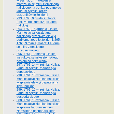
września, b. m. Rewersał
marszałka sejmiku ziemskiego
halickiego na punkta podane do
laudum sejmiku przez
urzędników tejże ziemi
293. 1760, 9 grudnia, Halicz.
Elekcya podkomorzego ziemi
halickiej
294. 1760, 15 grudnia, Halicz.
Manifestacya kasztelana
halickiego przeciwko elekcyi
podkomorzego tejże ziemi. 295.
1761, 9 marca, Halicz. Laudum
sejmiku ziemskiego
przedsejmowego
296. 1761, 10 marca, Halicz.
Instrukcya sejmiku ziemskiego
posłom na sejm walny
297. 1761, 14 września, Halicz.
Laudum sejmiku ziemskiego
deputackiego
298. 1761, 15 września, Halicz.
Manifestacye ziemian halickich
w sprawie elekcyi deputata na
Trybunał kor.
299. 1761, 15 września, Halicz.
Laudum sejmiku ziemskiego
gospodarskiego
300. 1761, 15 września, Halicz.
Manifestacye ziemian halickich
w sprawie laudum sejmiku
ziemskiego gospodarskiego