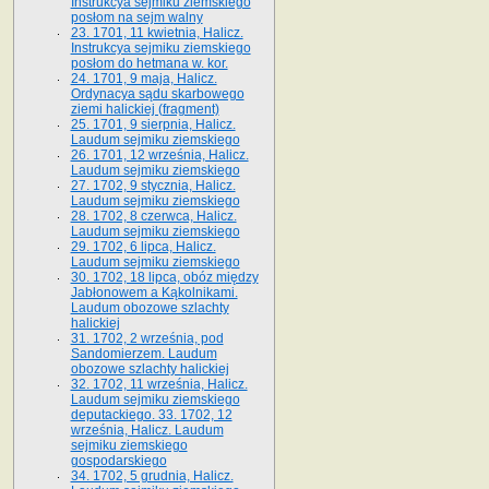
Instrukcya sejmiku ziemskiego
posłom na sejm walny
23. 1701, 11 kwietnia, Halicz.
Instrukcya sejmiku ziemskiego
posłom do hetmana w. kor.
24. 1701, 9 maja, Halicz.
Ordynacya sądu skarbowego
ziemi halickiej (fragment)
25. 1701, 9 sierpnia, Halicz.
Laudum sejmiku ziemskiego
26. 1701, 12 września, Halicz.
Laudum sejmiku ziemskiego
27. 1702, 9 stycznia, Halicz.
Laudum sejmiku ziemskiego
28. 1702, 8 czerwca, Halicz.
Laudum sejmiku ziemskiego
29. 1702, 6 lipca, Halicz.
Laudum sejmiku ziemskiego
30. 1702, 18 lipca, obóz między
Jabłonowem a Kąkolnikami.
Laudum obozowe szlachty
halickiej
31. 1702, 2 września, pod
Sandomierzem. Laudum
obozowe szlachty halickiej
32. 1702, 11 września, Halicz.
Laudum sejmiku ziemskiego
deputackiego. 33. 1702, 12
września, Halicz. Laudum
sejmiku ziemskiego
gospodarskiego
34. 1702, 5 grudnia, Halicz.