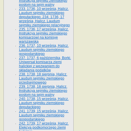
Instrukcya sejmiku ziemskiego
posłom na sejm walny
233. 1736, 10 września, Halicz.
Laudum sejmiku ziemskiego
deputackiego. 234. 1736, 17
września, Halicz. Laudum
sejmiku ziemskiego relacyjnego
235. 1736, 17 września, Halicz.
Instrukcya sejmiku ziemskiego
komisarzowi na komisyę
warszawską
236. 1737, 10 września, Halicz.
Laudum sejmiku ziemskiego
gospodarskiego
237. 1737, 6 października, Borki.
Uniwersał komisarza ziemi
halickiej z wezwaniem do
składania podatków
238. 1738, 18 sierpnia, Halicz.
Laudum sejmiku ziemskiego
przedsejmowego
239. 1738, 18 sierpnia, Halicz.
Instrukcya sejmiku ziemskiego
posłom na sejm walny
240. 1738, 15 września, Halicz.
Laudum sejmiku ziemskiego
deputackiego
241. 1739, 15 września, Halicz.
Laudum sejmiku ziemskiego
gospodarskiego
242. 1739, 17 września, Halicz.
Elekcya podkomorzego ziemi