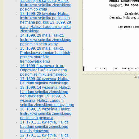
11. 1699, 28 kwietnia, Halicz.
Instrukcya sejmiku ziemskiego
posłom do króla
12. 1699, 28 kwietnia, Halicz.
Instrukcya sejmiku posłom do
hetmana pol. kor. 13. 1699, 29
maja, Halicz. Laudum sejmiku
ziemskiego
14. 1699, 29 maja, Halicz.
Instrukcya sejmiku ziemskiego
posłom na sejm walny
15. 1699, 29 maja, Halicz.
Protestacya ziemian halickich
przeciw staroście
trembowelskiemu
16. 1699, 1 czerwca, b. m.
Odpowiedź królewska dana
posłom sejmiku ziemskiego
«
17. 1699, 30 czerwca, Halicz.
Laudum sejmiku ziemskiego
18. 1699, 14 września, Halicz.
Laudum sejmiku ziemskiego
deputackiego. 19. 1699, 15
września, Halicz. Laudum
sejmiku ziemskiego relacyjnego
20. 1699, 15 września, Halicz.
Instrukcya sejmiku ziemskiego
posłom do prymasa
21. 1701, 11 kwietnia, Halicz.
Laudum sejmiku ziemskiego
przedsejmowego
22. 1701, 11 kwietnia, Halicz.