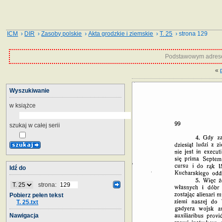
ICM
›
DIR
›
Zasoby polskie
›
Akta grodzkie i ziemskie
›
T. 25
› strona 129
Podstawowym adrese
«
Wyszukiwanie
w książce
szukaj w całej serii
Idź do
strona:
Pobierz pełen tekst
T. 25.txt
Nawigacja