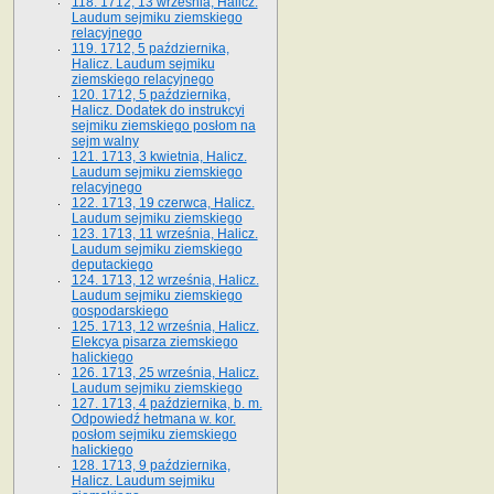
118. 1712, 13 września, Halicz.
Laudum sejmiku ziemskiego
relacyjnego
119. 1712, 5 października,
Halicz. Laudum sejmiku
ziemskiego relacyjnego
120. 1712, 5 października,
Halicz. Dodatek do instrukcyi
sejmiku ziemskiego posłom na
sejm walny
121. 1713, 3 kwietnia, Halicz.
Laudum sejmiku ziemskiego
relacyjnego
122. 1713, 19 czerwca, Halicz.
Laudum sejmiku ziemskiego
123. 1713, 11 września, Halicz.
Laudum sejmiku ziemskiego
deputackiego
124. 1713, 12 września, Halicz.
Laudum sejmiku ziemskiego
gospodarskiego
125. 1713, 12 września, Halicz.
Elekcya pisarza ziemskiego
halickiego
126. 1713, 25 września, Halicz.
Laudum sejmiku ziemskiego
127. 1713, 4 października, b. m.
Odpowiedź hetmana w. kor.
posłom sejmiku ziemskiego
halickiego
128. 1713, 9 października,
Halicz. Laudum sejmiku