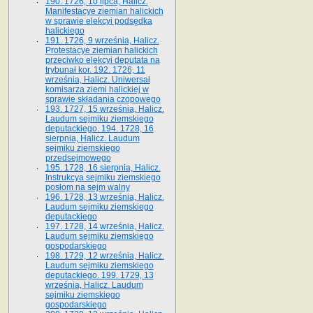
190. 1726, 10 lipca, Halicz.
Manifestacye ziemian halickich
w sprawie elekcyi podsędka
halickiego
191. 1726, 9 września, Halicz.
Protestacye ziemian halickich
przeciwko elekcyi deputata na
trybunał kor. 192. 1726, 11
września, Halicz. Uniwersał
komisarza ziemi halickiej w
sprawie składania czopowego
193. 1727, 15 września, Halicz.
Laudum sejmiku ziemskiego
deputackiego. 194. 1728, 16
sierpnia, Halicz. Laudum
sejmiku ziemskiego
przedsejmowego
195. 1728, 16 sierpnia, Halicz.
Instrukcya sejmiku ziemskiego
posłom na sejm walny
196. 1728, 13 września, Halicz.
Laudum sejmiku ziemskiego
deputackiego
197. 1728, 14 września, Halicz.
Laudum sejmiku ziemskiego
gospodarskiego
198. 1729, 12 września, Halicz.
Laudum sejmiku ziemskiego
deputackiego. 199. 1729, 13
września, Halicz. Laudum
sejmiku ziemskiego
gospodarskiego