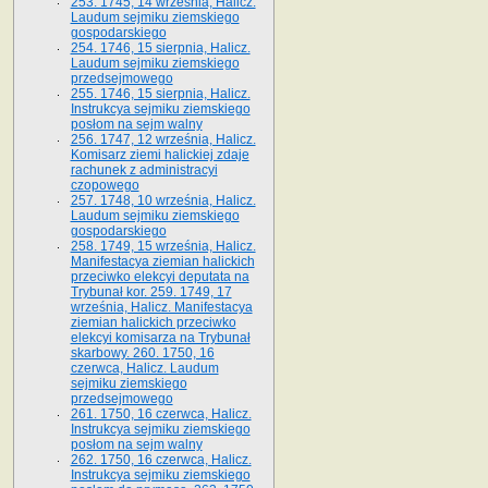
253. 1745, 14 września, Halicz.
Laudum sejmiku ziemskiego
gospodarskiego
254. 1746, 15 sierpnia, Halicz.
Laudum sejmiku ziemskiego
przedsejmowego
255. 1746, 15 sierpnia, Halicz.
Instrukcya sejmiku ziemskiego
posłom na sejm walny
256. 1747, 12 września, Halicz.
Komisarz ziemi halickiej zdaje
rachunek z administracyi
czopowego
257. 1748, 10 września, Halicz.
Laudum sejmiku ziemskiego
gospodarskiego
258. 1749, 15 września, Halicz.
Manifestacya ziemian halickich
przeciwko elekcyi deputata na
Trybunał kor. 259. 1749, 17
września, Halicz. Manifestacya
ziemian halickich przeciwko
elekcyi komisarza na Trybunał
skarbowy. 260. 1750, 16
czerwca, Halicz. Laudum
sejmiku ziemskiego
przedsejmowego
261. 1750, 16 czerwca, Halicz.
Instrukcya sejmiku ziemskiego
posłom na sejm walny
262. 1750, 16 czerwca, Halicz.
Instrukcya sejmiku ziemskiego