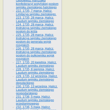
Odpowiedź marszałka
konfederacyi wołyńskiej posłom
sejmiku ziemskiego halickiego
222. 1735, 7 marca, Halicz.
Limitacya sejmiku ziemskiego.
223. 1735, 28 marca, Halicz.
Laudum sejmiku ziemskiego
224. 1735, 28 marca, Halicz.
Instrukcya sejmiku ziemskiego
posłom do króla
225. 1735, 28 marca, Halicz.
Instrukcya sejmiku ziemskiego
posłom do generała wojsk
rosyjskich
226. 1735, 28 marca, Halicz.
Instrukcya sejmiku ziemskiego
posłom do pułkownika wojsk
rosyjskich
227. 1735, 20 kwietnia, Halicz.
Laudum sejmiku ziemskiego
228. 1735, 8 sierpnia, Halicz.
Laudum sejmiku ziemskiego
229. 1735, 12 września, Halicz.
Laudum sejmiku ziemskiego
deputackiego
230. 1735, 13 września, Halicz.
Laudum sejmiku ziemskiego
gospodarskiego
231. 1736, 5 maja, Halicz.
Laudum sejmiku ziemskiego
przedsejmowego
232. 1736, 5 maja, Halicz.