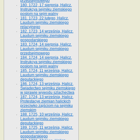
przedsejmowego
180. 1722, 17 sierpnia, Halicz.
Instrukcya sejmiku ziemskiego
posłom na sejm walny
181. 1723, 22 lutego, Halicz.
Laudum sejmiku ziemskiego
relacyjnego
182. 1723, 14 września, Halicz.
Laudum sejmiku ziemskiego
gospodarskiego
183. 1724, 14 sierpnia, Halicz.
Laudum sejmiku ziemskiego
przedsejmowego
184. 1724, 14 sierpnia, Halicz.
Instrukcya sejmiku ziemskiego
posłom na sejm walny
185. 1724, 11 września, Halicz.
Laudum sejmiku ziemskiego
deputackiego
186. 1724, 13 września, Halicz.
Świadectwo sejmiku ziemskiego
w sprawie wywodu szlachectwa
187. 1724, 13 września, Halicz.
Protestacye ziemian halickich
przeciwko zajściom na sejmiku
ziemskim
188. 1725, 10 września, Halicz.
Laudum sejmiku ziemskiego
deputackiego
189. 1725, 11 września, Halicz.
Laudum sejmiku ziemskiego
gospodarskiego