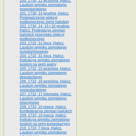
200. 1730, 12 września, Halicz.
Laudum sejmiku ziemskiego
gospodarskiego
201. 1730, 14 grudnia, Halicz.
Poświadczenie elekcyi
podkomorzego ziemi halickiej
202. 1730, 14, 15 i 16 grudnia,
Halicz. Protestacye ziemian
halickich przeciwko elekcyi
podkomorzego
203. 1732, 31 lipca, Halicz.
Laudum sejmiku ziemskiego
przedsejmowego
204. 1732, 31 lipca, Halicz.
Instrukcya sejmiku ziemskiego
posłom na sejm walny
205. 1732, 15 września, Halicz.
Laudum sejmiku ziemskiego
deputackiego
206. 1732, 16 września, Halicz.
Laudum sejmiku ziemskiego
gospodarskiego
207. 1732, 17 listopada, Halicz.
Laudum sejmiku ziemskiego
relacyjnego
208. 1733, 10 marca, Halicz.
Konfederacya ziemian halickich­
209. 1733, 10 marca, Halicz.
Instrukcya sejmiku ziemskiego
posłom na sejm konwokacyjny
210. 1733, 7 lipca, Halicz.
Laudum sejmiku ziemskiego