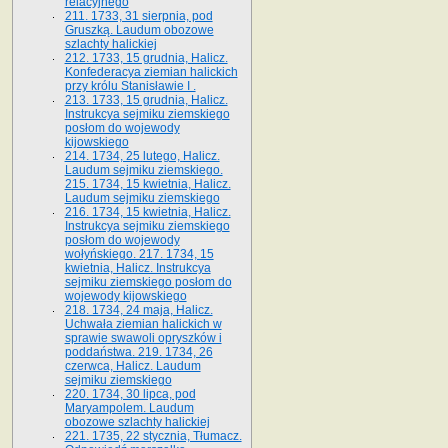
relacyjnego
211. 1733, 31 sierpnia, pod
Gruszką. Laudum obozowe
szlachty halickiej
212. 1733, 15 grudnia, Halicz.
Konfederacya ziemian halickich
przy królu Stanisławie I .
213. 1733, 15 grudnia, Halicz.
Instrukcya sejmiku ziemskiego
posłom do wojewody
kijowskiego
214. 1734, 25 lutego, Halicz.
Laudum sejmiku ziemskiego.
215. 1734, 15 kwietnia, Halicz.
Laudum sejmiku ziemskiego
216. 1734, 15 kwietnia, Halicz.
Instrukcya sejmiku ziemskiego
posłom do wojewody
wołyńskiego. 217. 1734, 15
kwietnia, Halicz. Instrukcya
sejmiku ziemskiego posłom do
wojewody kijowskiego
218. 1734, 24 maja, Halicz.
Uchwała ziemian halickich w
sprawie swawoli opryszków i
poddaństwa. 219. 1734, 26
czerwca, Halicz. Laudum
sejmiku ziemskiego
220. 1734, 30 lipca, pod
Maryampolem. Laudum
obozowe szlachty halickiej
221. 1735, 22 stycznia, Tłumacz.