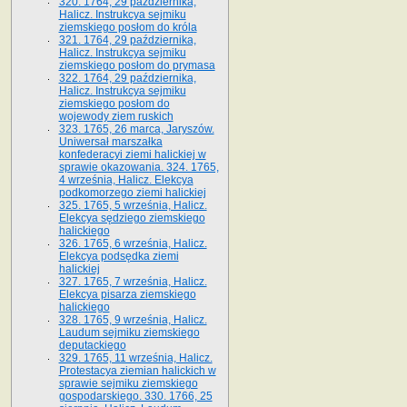
320. 1764, 29 października,
Halicz. Instrukcya sejmiku
ziemskiego posłom do króla
321. 1764, 29 października,
Halicz. Instrukcya sejmiku
ziemskiego posłom do prymasa
322. 1764, 29 października,
Halicz. Instrukcya sejmiku
ziemskiego posłom do
wojewody ziem ruskich
323. 1765, 26 marca, Jaryszów.
Uniwersał marszałka
konfederacyi ziemi halickiej w
sprawie okazowania. 324. 1765,
4 września, Halicz. Elekcya
podkomorzego ziemi halickiej
325. 1765, 5 września, Halicz.
Elekcya sędziego ziemskiego
halickiego
326. 1765, 6 września, Halicz.
Elekcya podsędka ziemi
halickiej
327. 1765, 7 września, Halicz.
Elekcya pisarza ziemskiego
halickiego
328. 1765, 9 września, Halicz.
Laudum sejmiku ziemskiego
deputackiego
329. 1765, 11 września, Halicz.
Protestacya ziemian halickich w
sprawie sejmiku ziemskiego
gospodarskiego. 330. 1766, 25