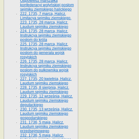
Odpowiedź marszałka
konfederacyi wołyńskiej posłom
sejmiku ziemskiego halickiego
222. 1735, 7 marca, Halicz.
Limitacya sejmiku ziemskiego.
223. 1735, 28 marca, Halicz.
Laudum sejmiku ziemskiego
224. 1735, 28 marca, Halicz.
Instrukcya sejmiku ziemskiego
posłom do króla
225. 1735, 28 marca, Halicz.
Instrukcya sejmiku ziemskiego
posłom do generała wojsk
rosyjskich
226. 1735, 28 marca, Halicz.
Instrukcya sejmiku ziemskiego
posłom do pułkownika wojsk
rosyjskich
227. 1735, 20 kwietnia, Halicz.
Laudum sejmiku ziemskiego
228. 1735, 8 sierpnia, Halicz.
Laudum sejmiku ziemskiego
229. 1735, 12 września, Halicz.
Laudum sejmiku ziemskiego
deputackiego
230. 1735, 13 września, Halicz.
Laudum sejmiku ziemskiego
gospodarskiego
231. 1736, 5 maja, Halicz.
Laudum sejmiku ziemskiego
przedsejmowego
232. 1736, 5 maja, Halicz.