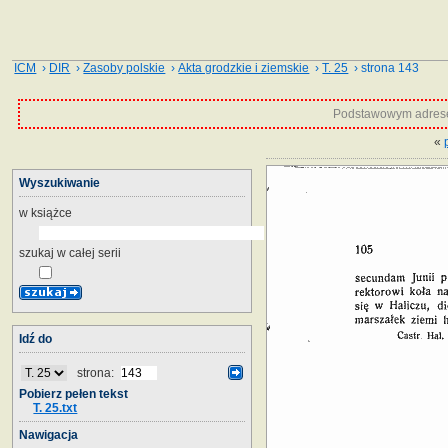
ICM
›
DIR
›
Zasoby polskie
›
Akta grodzkie i ziemskie
›
T. 25
› strona 143
Podstawowym adrese
«
Wyszukiwanie
w książce
szukaj w całej serii
Idź do
strona:
Pobierz pełen tekst
T. 25.txt
Nawigacja