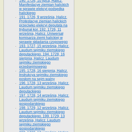
190. 1726, 10 lipca, Halicz.
Manifestacye ziemian halickich
w sprawie elekcyi podsędka
halickiego
191. 1726, 9 września, Halicz.
Protestacye ziemian halickich
przeciwko elekcyi deputata na
trybunał kor. 192. 1726, 11
września, Halicz. Uniwersał
komisarza ziemi halickiej w
sprawie składania czopowego
193. 1727, 15 września, Halicz.
Laudum sejmiku ziemskiego
deputackiego. 194. 1728, 16
sierpnia, Halicz. Laudum
sejmiku ziemskiego
przedsejmowego
195. 1728, 16 sierpnia, Halicz.
Instrukcya sejmiku ziemskiego
posłom na sejm walny
196. 1728, 13 września, Halicz.
Laudum sejmiku ziemskiego
deputackiego
197. 1728, 14 września, Halicz.
Laudum sejmiku ziemskiego
gospodarskiego
198. 1729, 12 września, Halicz.
Laudum sejmiku ziemskiego
deputackiego. 199. 1729, 13
września, Halicz. Laudum
sejmiku ziemskiego
gospodarskiego