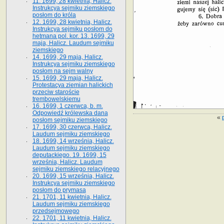
11. 1699, 28 kwietnia, Halicz.
Instrukcya sejmiku ziemskiego
posłom do króla
12. 1699, 28 kwietnia, Halicz.
Instrukcya sejmiku posłom do
hetmana pol. kor. 13. 1699, 29
maja, Halicz. Laudum sejmiku
ziemskiego
14. 1699, 29 maja, Halicz.
Instrukcya sejmiku ziemskiego
posłom na sejm walny
15. 1699, 29 maja, Halicz.
Protestacya ziemian halickich
przeciw staroście
trembowelskiemu
16. 1699, 1 czerwca, b. m.
Odpowiedź królewska dana
«
posłom sejmiku ziemskiego
17. 1699, 30 czerwca, Halicz.
Laudum sejmiku ziemskiego
18. 1699, 14 września, Halicz.
Laudum sejmiku ziemskiego
deputackiego. 19. 1699, 15
września, Halicz. Laudum
sejmiku ziemskiego relacyjnego
20. 1699, 15 września, Halicz.
Instrukcya sejmiku ziemskiego
posłom do prymasa
21. 1701, 11 kwietnia, Halicz.
Laudum sejmiku ziemskiego
przedsejmowego
22. 1701, 11 kwietnia, Halicz.