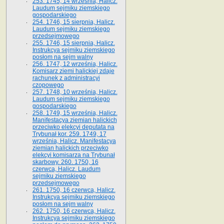
253. 1745, 14 września, Halicz.
Laudum sejmiku ziemskiego
gospodarskiego
254. 1746, 15 sierpnia, Halicz.
Laudum sejmiku ziemskiego
przedsejmowego
255. 1746, 15 sierpnia, Halicz.
Instrukcya sejmiku ziemskiego
posłom na sejm walny
256. 1747, 12 września, Halicz.
Komisarz ziemi halickiej zdaje
rachunek z administracyi
czopowego
257. 1748, 10 września, Halicz.
Laudum sejmiku ziemskiego
gospodarskiego
258. 1749, 15 września, Halicz.
Manifestacya ziemian halickich
przeciwko elekcyi deputata na
Trybunał kor. 259. 1749, 17
września, Halicz. Manifestacya
ziemian halickich przeciwko
elekcyi komisarza na Trybunał
skarbowy. 260. 1750, 16
czerwca, Halicz. Laudum
sejmiku ziemskiego
przedsejmowego
261. 1750, 16 czerwca, Halicz.
Instrukcya sejmiku ziemskiego
posłom na sejm walny
262. 1750, 16 czerwca, Halicz.
Instrukcya sejmiku ziemskiego