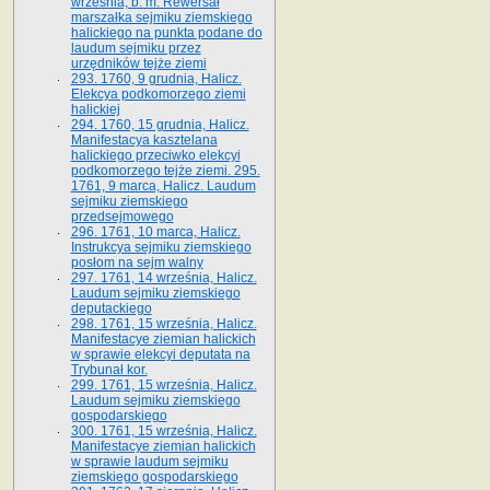
września, b. m. Rewersał
marszałka sejmiku ziemskiego
halickiego na punkta podane do
laudum sejmiku przez
urzędników tejże ziemi
293. 1760, 9 grudnia, Halicz.
Elekcya podkomorzego ziemi
halickiej
294. 1760, 15 grudnia, Halicz.
Manifestacya kasztelana
halickiego przeciwko elekcyi
podkomorzego tejże ziemi. 295.
1761, 9 marca, Halicz. Laudum
sejmiku ziemskiego
przedsejmowego
296. 1761, 10 marca, Halicz.
Instrukcya sejmiku ziemskiego
posłom na sejm walny
297. 1761, 14 września, Halicz.
Laudum sejmiku ziemskiego
deputackiego
298. 1761, 15 września, Halicz.
Manifestacye ziemian halickich
w sprawie elekcyi deputata na
Trybunał kor.
299. 1761, 15 września, Halicz.
Laudum sejmiku ziemskiego
gospodarskiego
300. 1761, 15 września, Halicz.
Manifestacye ziemian halickich
w sprawie laudum sejmiku
ziemskiego gospodarskiego