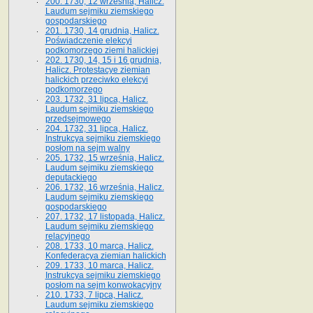
200. 1730, 12 września, Halicz.
Laudum sejmiku ziemskiego
gospodarskiego
201. 1730, 14 grudnia, Halicz.
Poświadczenie elekcyi
podkomorzego ziemi halickiej
202. 1730, 14, 15 i 16 grudnia,
Halicz. Protestacye ziemian
halickich przeciwko elekcyi
podkomorzego
203. 1732, 31 lipca, Halicz.
Laudum sejmiku ziemskiego
przedsejmowego
204. 1732, 31 lipca, Halicz.
Instrukcya sejmiku ziemskiego
posłom na sejm walny
205. 1732, 15 września, Halicz.
Laudum sejmiku ziemskiego
deputackiego
206. 1732, 16 września, Halicz.
Laudum sejmiku ziemskiego
gospodarskiego
207. 1732, 17 listopada, Halicz.
Laudum sejmiku ziemskiego
relacyjnego
208. 1733, 10 marca, Halicz.
Konfederacya ziemian halickich­
209. 1733, 10 marca, Halicz.
Instrukcya sejmiku ziemskiego
posłom na sejm konwokacyjny
210. 1733, 7 lipca, Halicz.
Laudum sejmiku ziemskiego