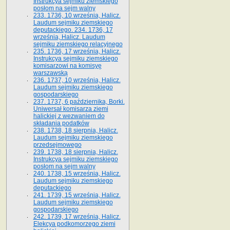
Instrukcya sejmiku ziemskiego
posłom na sejm walny
233. 1736, 10 września, Halicz.
Laudum sejmiku ziemskiego
deputackiego. 234. 1736, 17
września, Halicz. Laudum
sejmiku ziemskiego relacyjnego
235. 1736, 17 września, Halicz.
Instrukcya sejmiku ziemskiego
komisarzowi na komisyę
warszawską
236. 1737, 10 września, Halicz.
Laudum sejmiku ziemskiego
gospodarskiego
237. 1737, 6 października, Borki.
Uniwersał komisarza ziemi
halickiej z wezwaniem do
składania podatków
238. 1738, 18 sierpnia, Halicz.
Laudum sejmiku ziemskiego
przedsejmowego
239. 1738, 18 sierpnia, Halicz.
Instrukcya sejmiku ziemskiego
posłom na sejm walny
240. 1738, 15 września, Halicz.
Laudum sejmiku ziemskiego
deputackiego
241. 1739, 15 września, Halicz.
Laudum sejmiku ziemskiego
gospodarskiego
242. 1739, 17 września, Halicz.
Elekcya podkomorzego ziemi