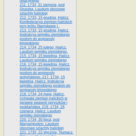
relacyjnego
211. 1733, 31 sierpnia, pod
Gruszką. Laudum obozowe
szlachty halickiej
212. 1733, 15 grudnia, Halicz.
Konfederacya ziemian halickich
przy królu Stanisławie I .
213. 1733, 15 grudnia, Halicz.
Instrukcya sejmiku ziemskiego
posłom do wojewody
kijowskiego
214. 1734, 25 lutego, Halicz.
Laudum sejmiku ziemskiego.
215. 1734, 15 kwietnia, Halicz.
Laudum sejmiku ziemskiego
216. 1734, 15 kwietnia, Halicz.
Instrukcya sejmiku ziemskiego
posłom do wojewody
wołyńskiego. 217. 1734, 15
kwietnia, Halicz. Instrukcya
sejmiku ziemskiego posłom do
wojewody kijowskiego
218. 1734, 24 maja, Halicz.
Uchwała ziemian halickich w
sprawie swawoli opryszków i
poddaństwa. 219. 1734, 26
czerwca, Halicz. Laudum
sejmiku ziemskiego
220. 1734, 30 lipca, pod
Maryampolem. Laudum
obozowe szlachty halickiej
221. 1735, 22 stycznia, Tłumacz.