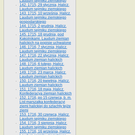
Laudum sejmiku ziemskiego
142. 1715, 29 stycznia, Halicz.
Laudum sejmiku ziemskiego
143. 1715, 10 września, Halicz.
Laudum sejmiku ziemskiego
gospodarskiego
144. 1715, 2 grudnia, Halicz.
Laudum sejmiku ziemskiego
145. 1715, 18 grudnia, pod
Kąkolnikami. Laudum ziemian
halickich na popisie uchwalone
146. 1716, 7 stycznia, Halicz.
Laudum sejmiku ziemskiego
147. 1716, 22 stycznia, Halicz.
Laudum ziemian halickich
148. 1716, 6 lutego, Halicz.
Laudum ziemian halickich
149. 1716, 23 marca, Halicz.
Laudum ziemian halickich
150. 1716, 20 kwietnia, Halicz.
Laudum ziemian halickich
151. 1716, 18 maja, Halicz.
Konfederacya ziemian halickich
152. 1716, po 15 czerwca, b. m.
List marszałka konfederacyi
ziemi halickiej do szlachty tejże
ziemi
153. 1716, 30 czerwca, Halicz.
Laudum sejmiku ziemskiego
154. 1716, 3 sierpnia, Halicz.
Laudum sejmiku ziemskiego
155. 1716, 16 września, Halicz.