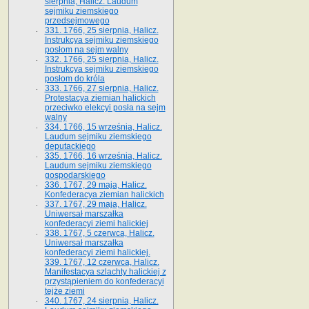
sierpnia, Halicz. Laudum
sejmiku ziemskiego
przedsejmowego
331. 1766, 25 sierpnia, Halicz.
Instrukcya sejmiku ziemskiego
posłom na sejm walny
332. 1766, 25 sierpnia, Halicz.
Instrukcya sejmiku ziemskiego
posłom do króla
333. 1766, 27 sierpnia, Halicz.
Protestacya ziemian halickich
przeciwko elekcyi posła na sejm
walny
334. 1766, 15 września, Halicz.
Laudum sejmiku ziemskiego
deputackiego
335. 1766, 16 września, Halicz.
Laudum sejmiku ziemskiego
gospodarskiego
336. 1767, 29 maja, Halicz.
Konfederacya ziemian halickich
337. 1767, 29 maja, Halicz.
Uniwersał marszałka
konfederacyi ziemi halickiej
338. 1767, 5 czerwca, Halicz.
Uniwersał marszałka
konfederacyi ziemi halickiej.
339. 1767, 12 czerwca, Halicz.
Manifestacya szlachty halickiej z
przystąpieniem do konfederacyi
tejże ziemi
340. 1767, 24 sierpnia, Halicz.