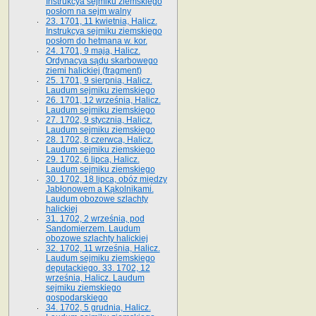
Instrukcya sejmiku ziemskiego
posłom na sejm walny
23. 1701, 11 kwietnia, Halicz.
Instrukcya sejmiku ziemskiego
posłom do hetmana w. kor.
24. 1701, 9 maja, Halicz.
Ordynacya sądu skarbowego
ziemi halickiej (fragment)
25. 1701, 9 sierpnia, Halicz.
Laudum sejmiku ziemskiego
26. 1701, 12 września, Halicz.
Laudum sejmiku ziemskiego
27. 1702, 9 stycznia, Halicz.
Laudum sejmiku ziemskiego
28. 1702, 8 czerwca, Halicz.
Laudum sejmiku ziemskiego
29. 1702, 6 lipca, Halicz.
Laudum sejmiku ziemskiego
30. 1702, 18 lipca, obóz między
Jabłonowem a Kąkolnikami.
Laudum obozowe szlachty
halickiej
31. 1702, 2 września, pod
Sandomierzem. Laudum
obozowe szlachty halickiej
32. 1702, 11 września, Halicz.
Laudum sejmiku ziemskiego
deputackiego. 33. 1702, 12
września, Halicz. Laudum
sejmiku ziemskiego
gospodarskiego
34. 1702, 5 grudnia, Halicz.