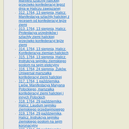
Manifest szlachty halickiej
przeciwko konfederacyi tegoż
dnia w Haliczu zawiązanej
312. 1764, 13 sierpnia, Halicz.
Manifestacya szlachty halickiej z
recesem od konfederacyi tejże
ziemi
313. 1764, 13 sierpnia, Halicz.
Protestacya urzędników i
szlachty ziemi halickiej
przeciwko konfederacyi tejże
ziemi
314. 1764, 13 sierpnia, Halicz.
Konfederacya ziemian halickich
315. 1764, 13 sierpnia, Halicz.
Instrukcya sejmiku ziemskiego
posłom na sejm elekcyjny
316. 1764, 24 sierpnia, Żuków.
Uniwersał marszałka
konfederacyi ziemi halickiej
317. 1764, 1 października,
Lwów. Manifestacya Maryana
Potockiego, marszałka
konfederacyi ziemi halickiej i
innych Potockich
318. 1764, 29 października,
Halicz. Laudum sejmiku
ziemskiego przedsejmowego
319. 1764, 29 października,
Halicz. Instrukcya sejmiku
ziemskiego posłom na sejm
koronacyjny