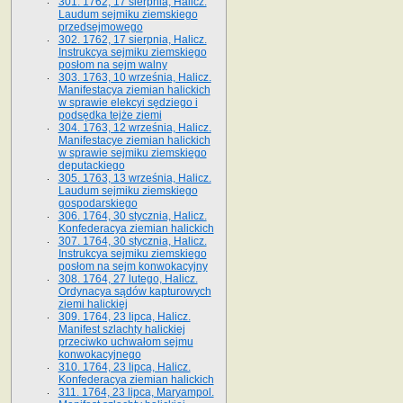
301. 1762, 17 sierpnia, Halicz.
Laudum sejmiku ziemskiego
przedsejmowego
302. 1762, 17 sierpnia, Halicz.
Instrukcya sejmiku ziemskiego
posłom na sejm walny
303. 1763, 10 września, Halicz.
Manifestacya ziemian halickich
w sprawie elekcyi sędziego i
podsędka tejże ziemi
304. 1763, 12 września, Halicz.
Manifestacye ziemian halickich
w sprawie sejmiku ziemskiego
deputackiego
305. 1763, 13 września, Halicz.
Laudum sejmiku ziemskiego
gospodarskiego
306. 1764, 30 stycznia, Halicz.
Konfederacya ziemian halickich
307. 1764, 30 stycznia, Halicz.
Instrukcya sejmiku ziemskiego
posłom na sejm konwokacyjny
308. 1764, 27 lutego, Halicz.
Ordynacya sądów kapturowych
ziemi halickiej
309. 1764, 23 lipca, Halicz.
Manifest szlachty halickiej
przeciwko uchwałom sejmu
konwokacyjnego
310. 1764, 23 lipca, Halicz.
Konfederacya ziemian halickich
311. 1764, 23 lipca, Maryampol.