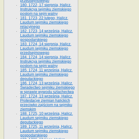
przedsejmowego
180. 1722, 17 sierpnia, Halicz.
Instrukcya sejmiku ziemskiego
posłom na sejm walny
181. 1723, 22 lutego, Halicz.
Laudum sejmiku ziemskiego
relacyjnego
182. 1723, 14 września, Halicz.
Laudum sejmiku ziemskiego
gospodarskiego
183. 1724, 14 sierpnia, Halicz.
Laudum sejmiku ziemskiego
przedsejmowego
184. 1724, 14 sierpnia, Halicz.
Instrukcya sejmiku ziemskiego
posłom na sejm walny
185. 1724, 11 września, Halicz.
Laudum sejmiku ziemskiego
deputackiego
186. 1724, 13 września, Halicz.
Świadectwo sejmiku ziemskiego
w sprawie wywodu szlachectwa
187. 1724, 13 września, Halicz.
Protestacye ziemian halickich
przeciwko zajściom na sejmiku
ziemskim
188. 1725, 10 września, Halicz.
Laudum sejmiku ziemskiego
deputackiego
189. 1725, 11 września, Halicz.
Laudum sejmiku ziemskiego
gospodarskiego