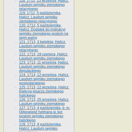
118. 1712, 13 września, Halicz.
Laudum sejmiku ziemskiego
relacyjnego
119. 1712, 5 października,
Halicz. Laudum sejmiku
ziemskiego relacyjnego
120. 1712, 5 października,
Halicz. Dodatek do instrukcyi
sejmiku ziemskiego posłom na
sejm walny
121. 1713, 3 kwietnia, Halicz.
Laudum sejmiku ziemskiego
relacyjnego
122. 1713, 19 czerwca, Halicz.
Laudum sejmiku ziemskiego
123. 1713, 11 września, Halicz.
Laudum sejmiku ziemskiego
deputackiego
124. 1713, 12 września, Halicz.
Laudum sejmiku ziemskiego
gospodarskiego
125. 1713, 12 września, Halicz.
Elekcya pisarza ziemskiego
halickiego
126. 1713, 25 września, Halicz.
Laudum sejmiku ziemskiego
127. 1713, 4 października, b. m.
Odpowiedź hetmana w. kor.
posłom sejmiku ziemskiego
halickiego
128. 1713, 9 października,
Halicz. Laudum sejmiku