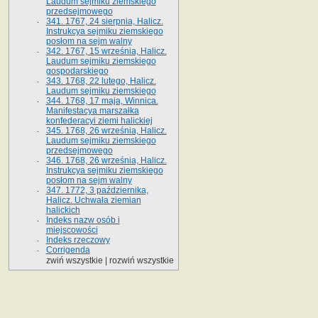
Laudum sejmiku ziemskiego
przedsejmowego
341. 1767, 24 sierpnia, Halicz.
Instrukcya sejmiku ziemskiego
posłom na sejm walny
342. 1767, 15 września, Halicz.
Laudum sejmiku ziemskiego
gospodarskiego
343. 1768, 22 lutego, Halicz.
Laudum sejmiku ziemskiego
344. 1768, 17 maja, Winnica.
Manifestacya marszałka
konfederacyi ziemi halickiej
345. 1768, 26 września, Halicz.
Laudum sejmiku ziemskiego
przedsejmowego
346. 1768, 26 września, Halicz.
Instrukcya sejmiku ziemskiego
posłom na sejm walny
347. 1772, 3 października,
Halicz. Uchwała ziemian
halickich
Indeks nazw osób i
miejscowości
Indeks rzeczowy
Corrigenda
zwiń wszystkie
|
rozwiń wszystkie