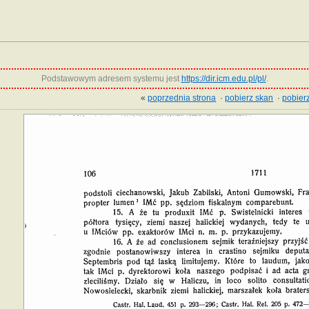
Podstawowym adresem systemu jest
https://dir.icm.edu.pl/pl/
.
«
poprzednia strona
·
pobierz skan
·
pobierz