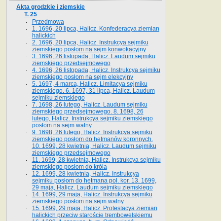
Akta grodzkie i ziemskie
T. 25
Przedmowa
1. 1696, 20 lipca, Halicz. Konfederacya ziemian
halickich
2. 1696, 20 lipca, Halicz. Instrukcya sejmiku
ziemskiego posłom na sejm konwokacyjny
3. 1696, 26 listopada, Halicz. Laudum sejmiku
ziemskiego przedsejmowego
4. 1696, 26 listopada, Halicz. Instrukcya sejmiku
ziemskiego posłom na sejm elekcyjny
5. 1697, 4 marca, Halicz. Limitacya sejmiku
ziemskiego. 6. 1697, 31 lipca, Halicz. Laudum
sejmiku ziemskiego
7. 1698, 26 lutego, Halicz. Laudum sejmiku
ziemskiego przedsejmowego. 8. 1698, 26
lutego, Halicz. Instrukcya sejmiku ziemskiego
posłom na sejm walny
9. 1698, 26 lutego, Halicz. Instrukcya sejmiku
ziemskiego posłom do hetmanów koronnych.
10. 1699, 28 kwietnia, Halicz. Laudum sejmiku
ziemskiego przedsejmowego
11. 1699, 28 kwietnia, Halicz. Instrukcya sejmiku
ziemskiego posłom do króla
12. 1699, 28 kwietnia, Halicz. Instrukcya
sejmiku posłom do hetmana pol. kor. 13. 1699,
29 maja, Halicz. Laudum sejmiku ziemskiego
14. 1699, 29 maja, Halicz. Instrukcya sejmiku
ziemskiego posłom na sejm walny
15. 1699, 29 maja, Halicz. Protestacya ziemian
halickich przeciw staroście trembowelskiemu