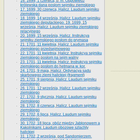
16. 1699, 1 czerwca, b. m. Odpowiedź
królewska dana posłom sejmiku ziemskiego
17. 1699, 30 czerwca, Halicz. Laudum sejmiku
ziemskiego
18. 1699, 14 września, Halicz. Laudum sejmiku
ziemskiego deputackiego. 19. 1699, 15
września, Halicz. Laudum sejmiku ziemskiego
relacyjnego
20. 1699, 15 września, Halicz. Instrukcya
sejmiku ziemskiego posłom do prymasa
21. 1701, 11 kwietnia, Halicz. Laudum sejmiku
ziemskiego przedsejmowego
22. 1701, 11 kwietnia, Halicz. Instrukcya sejmiku
ziemskiego posłom na sejm walny
23. 1701, 11 kwietnia, Halicz. Instrukcya sejmiku
ziemskiego posłom do hetmana w. kor.
24. 1701, 9 maja, Halicz. Ordynacya sądu
skarbowego ziemi halickiej (fragment)
25. 1701, 9 sierpnia, Halicz. Laudum sejmiku
ziemskiego
26. 1701, 12 września, Halicz. Laudum sejmiku
ziemskiego
27. 1702, 9 stycznia, Halicz. Laudum sejmiku
ziemskiego
28. 1702, 8 czerwca, Halicz. Laudum sejmiku
ziemskiego
29. 1702, 6 lipca, Halicz. Laudum sejmiku
ziemskiego
30. 1702, 18 lipca, obóz między Jabłonowem a
Kąkolnikami. Laudum obozowe szlachty
halickiej
31. 1702, 2 września, pod Sandomierzem.