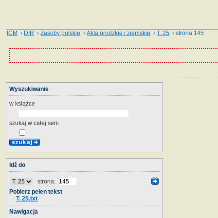
ICM
›
DIR
›
Zasoby polskie
›
Akta grodzkie i ziemskie
›
T. 25
› strona 145
Wyszukiwanie
w książce
szukaj w całej serii
Idź do
strona:
Pobierz pełen tekst
T. 25.txt
Nawigacja