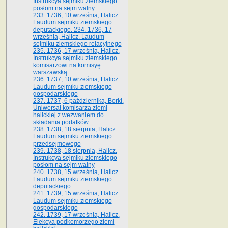
Instrukcya sejmiku ziemskiego
posłom na sejm walny
233. 1736, 10 września, Halicz.
Laudum sejmiku ziemskiego
deputackiego. 234. 1736, 17
września, Halicz. Laudum
sejmiku ziemskiego relacyjnego
235. 1736, 17 września, Halicz.
Instrukcya sejmiku ziemskiego
komisarzowi na komisyę
warszawską
236. 1737, 10 września, Halicz.
Laudum sejmiku ziemskiego
gospodarskiego
237. 1737, 6 października, Borki.
Uniwersał komisarza ziemi
halickiej z wezwaniem do
składania podatków
238. 1738, 18 sierpnia, Halicz.
Laudum sejmiku ziemskiego
przedsejmowego
239. 1738, 18 sierpnia, Halicz.
Instrukcya sejmiku ziemskiego
posłom na sejm walny
240. 1738, 15 września, Halicz.
Laudum sejmiku ziemskiego
deputackiego
241. 1739, 15 września, Halicz.
Laudum sejmiku ziemskiego
gospodarskiego
242. 1739, 17 września, Halicz.
Elekcya podkomorzego ziemi