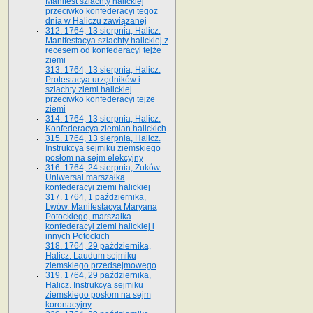
Manifest szlachty halickiej
przeciwko konfederacyi tegoż
dnia w Haliczu zawiązanej
312. 1764, 13 sierpnia, Halicz.
Manifestacya szlachty halickiej z
recesem od konfederacyi tejże
ziemi
313. 1764, 13 sierpnia, Halicz.
Protestacya urzędników i
szlachty ziemi halickiej
przeciwko konfederacyi tejże
ziemi
314. 1764, 13 sierpnia, Halicz.
Konfederacya ziemian halickich
315. 1764, 13 sierpnia, Halicz.
Instrukcya sejmiku ziemskiego
posłom na sejm elekcyjny
316. 1764, 24 sierpnia, Żuków.
Uniwersał marszałka
konfederacyi ziemi halickiej
317. 1764, 1 października,
Lwów. Manifestacya Maryana
Potockiego, marszałka
konfederacyi ziemi halickiej i
innych Potockich
318. 1764, 29 października,
Halicz. Laudum sejmiku
ziemskiego przedsejmowego
319. 1764, 29 października,
Halicz. Instrukcya sejmiku
ziemskiego posłom na sejm
koronacyjny