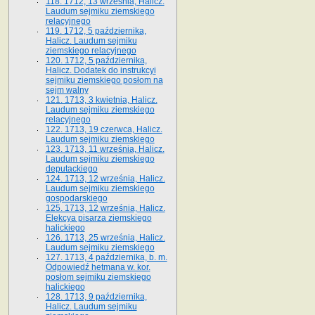
118. 1712, 13 września, Halicz.
Laudum sejmiku ziemskiego
relacyjnego
119. 1712, 5 października,
Halicz. Laudum sejmiku
ziemskiego relacyjnego
120. 1712, 5 października,
Halicz. Dodatek do instrukcyi
sejmiku ziemskiego posłom na
sejm walny
121. 1713, 3 kwietnia, Halicz.
Laudum sejmiku ziemskiego
relacyjnego
122. 1713, 19 czerwca, Halicz.
Laudum sejmiku ziemskiego
123. 1713, 11 września, Halicz.
Laudum sejmiku ziemskiego
deputackiego
124. 1713, 12 września, Halicz.
Laudum sejmiku ziemskiego
gospodarskiego
125. 1713, 12 września, Halicz.
Elekcya pisarza ziemskiego
halickiego
126. 1713, 25 września, Halicz.
Laudum sejmiku ziemskiego
127. 1713, 4 października, b. m.
Odpowiedź hetmana w. kor.
posłom sejmiku ziemskiego
halickiego
128. 1713, 9 października,
Halicz. Laudum sejmiku