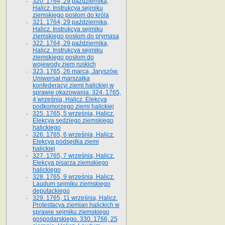
320. 1764, 29 października,
Halicz. Instrukcya sejmiku
ziemskiego posłom do króla
321. 1764, 29 października,
Halicz. Instrukcya sejmiku
ziemskiego posłom do prymasa
322. 1764, 29 października,
Halicz. Instrukcya sejmiku
ziemskiego posłom do
wojewody ziem ruskich
323. 1765, 26 marca, Jaryszów.
Uniwersał marszałka
konfederacyi ziemi halickiej w
sprawie okazowania. 324. 1765,
4 września, Halicz. Elekcya
podkomorzego ziemi halickiej
325. 1765, 5 września, Halicz.
Elekcya sędziego ziemskiego
halickiego
326. 1765, 6 września, Halicz.
Elekcya podsędka ziemi
halickiej
327. 1765, 7 września, Halicz.
Elekcya pisarza ziemskiego
halickiego
328. 1765, 9 września, Halicz.
Laudum sejmiku ziemskiego
deputackiego
329. 1765, 11 września, Halicz.
Protestacya ziemian halickich w
sprawie sejmiku ziemskiego
gospodarskiego. 330. 1766, 25