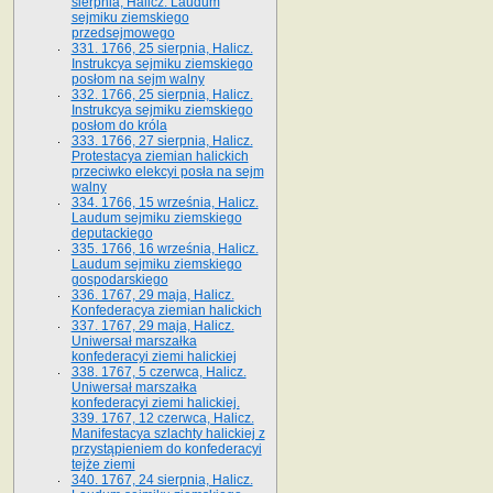
sierpnia, Halicz. Laudum
sejmiku ziemskiego
przedsejmowego
331. 1766, 25 sierpnia, Halicz.
Instrukcya sejmiku ziemskiego
posłom na sejm walny
332. 1766, 25 sierpnia, Halicz.
Instrukcya sejmiku ziemskiego
posłom do króla
333. 1766, 27 sierpnia, Halicz.
Protestacya ziemian halickich
przeciwko elekcyi posła na sejm
walny
334. 1766, 15 września, Halicz.
Laudum sejmiku ziemskiego
deputackiego
335. 1766, 16 września, Halicz.
Laudum sejmiku ziemskiego
gospodarskiego
336. 1767, 29 maja, Halicz.
Konfederacya ziemian halickich
337. 1767, 29 maja, Halicz.
Uniwersał marszałka
konfederacyi ziemi halickiej
338. 1767, 5 czerwca, Halicz.
Uniwersał marszałka
konfederacyi ziemi halickiej.
339. 1767, 12 czerwca, Halicz.
Manifestacya szlachty halickiej z
przystąpieniem do konfederacyi
tejże ziemi
340. 1767, 24 sierpnia, Halicz.