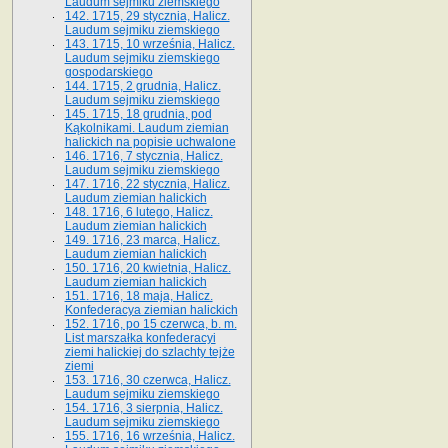
Laudum sejmiku ziemskiego
142. 1715, 29 stycznia, Halicz.
Laudum sejmiku ziemskiego
143. 1715, 10 września, Halicz.
Laudum sejmiku ziemskiego
gospodarskiego
144. 1715, 2 grudnia, Halicz.
Laudum sejmiku ziemskiego
145. 1715, 18 grudnia, pod
Kąkolnikami. Laudum ziemian
halickich na popisie uchwalone
146. 1716, 7 stycznia, Halicz.
Laudum sejmiku ziemskiego
147. 1716, 22 stycznia, Halicz.
Laudum ziemian halickich
148. 1716, 6 lutego, Halicz.
Laudum ziemian halickich
149. 1716, 23 marca, Halicz.
Laudum ziemian halickich
150. 1716, 20 kwietnia, Halicz.
Laudum ziemian halickich
151. 1716, 18 maja, Halicz.
Konfederacya ziemian halickich
152. 1716, po 15 czerwca, b. m.
List marszałka konfederacyi
ziemi halickiej do szlachty tejże
ziemi
153. 1716, 30 czerwca, Halicz.
Laudum sejmiku ziemskiego
154. 1716, 3 sierpnia, Halicz.
Laudum sejmiku ziemskiego
155. 1716, 16 września, Halicz.