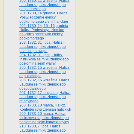
200. 1730, 12 września, Halicz.
Laudum sejmiku ziemskiego
gospodarskiego
201. 1730, 14 grudnia, Halicz.
Poświadczenie elekcyi
podkomorzego ziemi halickiej
202. 1730, 14, 15 i 16 grudnia,
Halicz. Protestacye ziemian
halickich przeciwko elekcyi
podkomorzego
203. 1732, 31 lipca, Halicz.
Laudum sejmiku ziemskiego
przedsejmowego
204. 1732, 31 lipca, Halicz.
Instrukcya sejmiku ziemskiego
posłom na sejm walny
205. 1732, 15 września, Halicz.
Laudum sejmiku ziemskiego
deputackiego
206. 1732, 16 września, Halicz.
Laudum sejmiku ziemskiego
gospodarskiego
207. 1732, 17 listopada, Halicz.
Laudum sejmiku ziemskiego
relacyjnego
208. 1733, 10 marca, Halicz.
Konfederacya ziemian halickich­
209. 1733, 10 marca, Halicz.
Instrukcya sejmiku ziemskiego
posłom na sejm konwokacyjny
210. 1733, 7 lipca, Halicz.
Laudum sejmiku ziemskiego