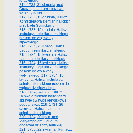
relacyjnego
211. 1733, 31 sierpnia, pod
Gruszką. Laudum obozowe
szlachty halickiej
212. 1733, 15 grudnia, Halicz.
Konfederacya ziemian halickich
przy królu Stanisławie I .
213. 1733, 15 grudnia, Halicz.
Instrukcya sejmiku ziemskiego
posłom do wojewody
kijowskiego
214. 1734, 25 lutego, Halicz.
Laudum sejmiku ziemskiego.
215. 1734, 15 kwietnia, Halicz.
Laudum sejmiku ziemskiego
216. 1734, 15 kwietnia, Halicz.
Instrukcya sejmiku ziemskiego
posłom do wojewody
wołyńskiego. 217. 1734, 15
kwietnia, Halicz. Instrukcya
sejmiku ziemskiego posłom do
wojewody kijowskiego
218. 1734, 24 maja, Halicz.
Uchwała ziemian halickich w
sprawie swawoli opryszków i
poddaństwa. 219. 1734, 26
czerwca, Halicz. Laudum
sejmiku ziemskiego
220. 1734, 30 lipca, pod
Maryampolem. Laudum
obozowe szlachty halickiej
221. 1735, 22 stycznia, Tłumacz.