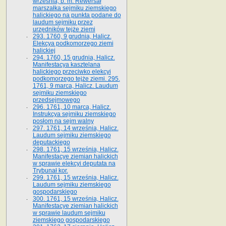
września, b. m. Rewersał
marszałka sejmiku ziemskiego
halickiego na punkta podane do
laudum sejmiku przez
urzędników tejże ziemi
293. 1760, 9 grudnia, Halicz.
Elekcya podkomorzego ziemi
halickiej
294. 1760, 15 grudnia, Halicz.
Manifestacya kasztelana
halickiego przeciwko elekcyi
podkomorzego tejże ziemi. 295.
1761, 9 marca, Halicz. Laudum
sejmiku ziemskiego
przedsejmowego
296. 1761, 10 marca, Halicz.
Instrukcya sejmiku ziemskiego
posłom na sejm walny
297. 1761, 14 września, Halicz.
Laudum sejmiku ziemskiego
deputackiego
298. 1761, 15 września, Halicz.
Manifestacye ziemian halickich
w sprawie elekcyi deputata na
Trybunał kor.
299. 1761, 15 września, Halicz.
Laudum sejmiku ziemskiego
gospodarskiego
300. 1761, 15 września, Halicz.
Manifestacye ziemian halickich
w sprawie laudum sejmiku
ziemskiego gospodarskiego