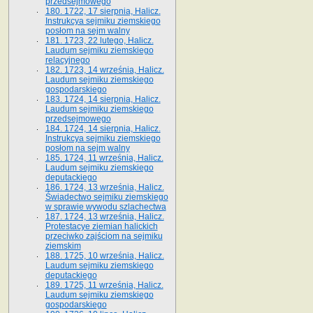
przedsejmowego
180. 1722, 17 sierpnia, Halicz.
Instrukcya sejmiku ziemskiego
posłom na sejm walny
181. 1723, 22 lutego, Halicz.
Laudum sejmiku ziemskiego
relacyjnego
182. 1723, 14 września, Halicz.
Laudum sejmiku ziemskiego
gospodarskiego
183. 1724, 14 sierpnia, Halicz.
Laudum sejmiku ziemskiego
przedsejmowego
184. 1724, 14 sierpnia, Halicz.
Instrukcya sejmiku ziemskiego
posłom na sejm walny
185. 1724, 11 września, Halicz.
Laudum sejmiku ziemskiego
deputackiego
186. 1724, 13 września, Halicz.
Świadectwo sejmiku ziemskiego
w sprawie wywodu szlachectwa
187. 1724, 13 września, Halicz.
Protestacye ziemian halickich
przeciwko zajściom na sejmiku
ziemskim
188. 1725, 10 września, Halicz.
Laudum sejmiku ziemskiego
deputackiego
189. 1725, 11 września, Halicz.
Laudum sejmiku ziemskiego
gospodarskiego