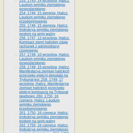
253. 1745, 14 września, Halicz.
Laudum sejmiku ziemskiego
gospodarskiego
254. 1746, 15 sierpnia, Halicz.
Laudum sejmiku ziemskiego
przedsejmowego
255. 1746, 15 sierpnia, Halicz.
Instrukcya sejmiku ziemskiego
posłom na sejm walny
256. 1747, 12 września, Halicz.
Komisarz ziemi halickiej zdaje
rachunek z administracyi
czopowego
257. 1748, 10 września, Halicz.
Laudum sejmiku ziemskiego
gospodarskiego
258. 1749, 15 września, Halicz.
Manifestacya ziemian halickich
przeciwko elekcyi deputata na
Trybunał kor. 259. 1749, 17
września, Halicz. Manifestacya
ziemian halickich przeciwko
elekcyi komisarza na Trybunał
skarbowy. 260. 1750, 16
czerwca, Halicz. Laudum
sejmiku ziemskiego
przedsejmowego
261. 1750, 16 czerwca, Halicz.
Instrukcya sejmiku ziemskiego
posłom na sejm walny
262. 1750, 16 czerwca, Halicz.
Instrukcya sejmiku ziemskiego