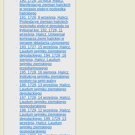
190. 1726, 10 lipca, Halicz.
Manifestacye ziemian halickich
w sprawie elekcyi podsędka
halickiego
191. 1726, 9 września, Halicz.
Protestacye ziemian halickich
przeciwko elekcyi deputata na
trybunał kor. 192. 1726, 11
września, Halicz. Uniwersał
komisarza ziemi halickiej w
sprawie składania czopowego
193. 1727, 15 września, Halicz.
Laudum sejmiku ziemskiego
deputackiego. 194. 1728, 16
sierpnia, Halicz. Laudum
sejmiku ziemskiego
przedsejmowego
195. 1728, 16 sierpnia, Halicz.
Instrukcya sejmiku ziemskiego
posłom na sejm walny
196. 1728, 13 września, Halicz.
Laudum sejmiku ziemskiego
deputackiego
197. 1728, 14 września, Halicz.
Laudum sejmiku ziemskiego
gospodarskiego
198. 1729, 12 września, Halicz.
Laudum sejmiku ziemskiego
deputackiego. 199. 1729, 13
września, Halicz. Laudum
sejmiku ziemskiego
gospodarskiego