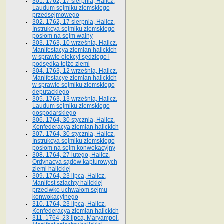
301. 1762, 17 sierpnia, Halicz.
Laudum sejmiku ziemskiego
przedsejmowego
302. 1762, 17 sierpnia, Halicz.
Instrukcya sejmiku ziemskiego
posłom na sejm walny
303. 1763, 10 września, Halicz.
Manifestacya ziemian halickich
w sprawie elekcyi sędziego i
podsędka tejże ziemi
304. 1763, 12 września, Halicz.
Manifestacye ziemian halickich
w sprawie sejmiku ziemskiego
deputackiego
305. 1763, 13 września, Halicz.
Laudum sejmiku ziemskiego
gospodarskiego
306. 1764, 30 stycznia, Halicz.
Konfederacya ziemian halickich
307. 1764, 30 stycznia, Halicz.
Instrukcya sejmiku ziemskiego
posłom na sejm konwokacyjny
308. 1764, 27 lutego, Halicz.
Ordynacya sądów kapturowych
ziemi halickiej
309. 1764, 23 lipca, Halicz.
Manifest szlachty halickiej
przeciwko uchwałom sejmu
konwokacyjnego
310. 1764, 23 lipca, Halicz.
Konfederacya ziemian halickich
311. 1764, 23 lipca, Maryampol.