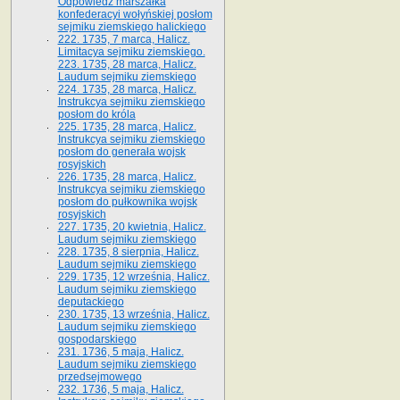
Odpowiedź marszałka
konfederacyi wołyńskiej posłom
sejmiku ziemskiego halickiego
222. 1735, 7 marca, Halicz.
Limitacya sejmiku ziemskiego.
223. 1735, 28 marca, Halicz.
Laudum sejmiku ziemskiego
224. 1735, 28 marca, Halicz.
Instrukcya sejmiku ziemskiego
posłom do króla
225. 1735, 28 marca, Halicz.
Instrukcya sejmiku ziemskiego
posłom do generała wojsk
rosyjskich
226. 1735, 28 marca, Halicz.
Instrukcya sejmiku ziemskiego
posłom do pułkownika wojsk
rosyjskich
227. 1735, 20 kwietnia, Halicz.
Laudum sejmiku ziemskiego
228. 1735, 8 sierpnia, Halicz.
Laudum sejmiku ziemskiego
229. 1735, 12 września, Halicz.
Laudum sejmiku ziemskiego
deputackiego
230. 1735, 13 września, Halicz.
Laudum sejmiku ziemskiego
gospodarskiego
231. 1736, 5 maja, Halicz.
Laudum sejmiku ziemskiego
przedsejmowego
232. 1736, 5 maja, Halicz.