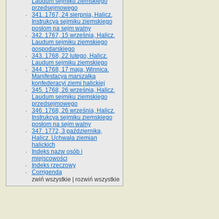
Laudum sejmiku ziemskiego
przedsejmowego
341. 1767, 24 sierpnia, Halicz.
Instrukcya sejmiku ziemskiego
posłom na sejm walny
342. 1767, 15 września, Halicz.
Laudum sejmiku ziemskiego
gospodarskiego
343. 1768, 22 lutego, Halicz.
Laudum sejmiku ziemskiego
344. 1768, 17 maja, Winnica.
Manifestacya marszałka
konfederacyi ziemi halickiej
345. 1768, 26 września, Halicz.
Laudum sejmiku ziemskiego
przedsejmowego
346. 1768, 26 września, Halicz.
Instrukcya sejmiku ziemskiego
posłom na sejm walny
347. 1772, 3 października,
Halicz. Uchwała ziemian
halickich
Indeks nazw osób i
miejscowości
Indeks rzeczowy
Corrigenda
zwiń wszystkie
|
rozwiń wszystkie