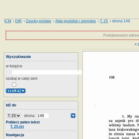
ICM
›
DIR
›
Zasoby polskie
›
Akta grodzkie i ziemskie
›
T. 25
› strona 149
Podstawowym adrese
«
Wyszukiwanie
w książce
szukaj w całej serii
Idź do
strona:
Pobierz pełen tekst
T. 25.txt
Nawigacja