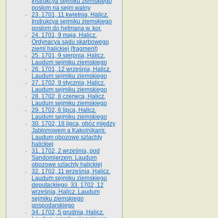
Instrukcya sejmiku ziemskiego
posłom na sejm walny
23. 1701, 11 kwietnia, Halicz.
Instrukcya sejmiku ziemskiego
posłom do hetmana w. kor.
24. 1701, 9 maja, Halicz.
Ordynacya sądu skarbowego
ziemi halickiej (fragment)
25. 1701, 9 sierpnia, Halicz.
Laudum sejmiku ziemskiego
26. 1701, 12 września, Halicz.
Laudum sejmiku ziemskiego
27. 1702, 9 stycznia, Halicz.
Laudum sejmiku ziemskiego
28. 1702, 8 czerwca, Halicz.
Laudum sejmiku ziemskiego
29. 1702, 6 lipca, Halicz.
Laudum sejmiku ziemskiego
30. 1702, 18 lipca, obóz między
Jabłonowem a Kąkolnikami.
Laudum obozowe szlachty
halickiej
31. 1702, 2 września, pod
Sandomierzem. Laudum
obozowe szlachty halickiej
32. 1702, 11 września, Halicz.
Laudum sejmiku ziemskiego
deputackiego. 33. 1702, 12
września, Halicz. Laudum
sejmiku ziemskiego
gospodarskiego
34. 1702, 5 grudnia, Halicz.