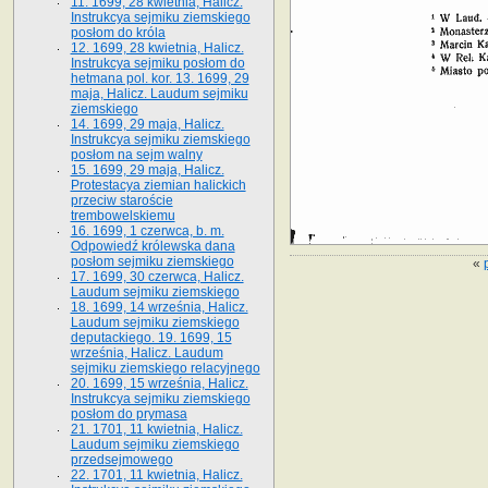
11. 1699, 28 kwietnia, Halicz.
Instrukcya sejmiku ziemskiego
posłom do króla
12. 1699, 28 kwietnia, Halicz.
Instrukcya sejmiku posłom do
hetmana pol. kor. 13. 1699, 29
maja, Halicz. Laudum sejmiku
ziemskiego
14. 1699, 29 maja, Halicz.
Instrukcya sejmiku ziemskiego
posłom na sejm walny
15. 1699, 29 maja, Halicz.
Protestacya ziemian halickich
przeciw staroście
trembowelskiemu
16. 1699, 1 czerwca, b. m.
Odpowiedź królewska dana
posłom sejmiku ziemskiego
«
17. 1699, 30 czerwca, Halicz.
Laudum sejmiku ziemskiego
18. 1699, 14 września, Halicz.
Laudum sejmiku ziemskiego
deputackiego. 19. 1699, 15
września, Halicz. Laudum
sejmiku ziemskiego relacyjnego
20. 1699, 15 września, Halicz.
Instrukcya sejmiku ziemskiego
posłom do prymasa
21. 1701, 11 kwietnia, Halicz.
Laudum sejmiku ziemskiego
przedsejmowego
22. 1701, 11 kwietnia, Halicz.