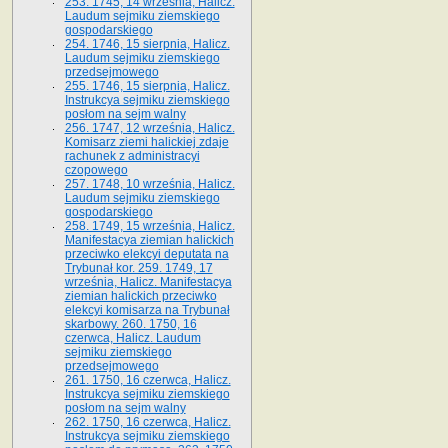
253. 1745, 14 września, Halicz.
Laudum sejmiku ziemskiego
gospodarskiego
254. 1746, 15 sierpnia, Halicz.
Laudum sejmiku ziemskiego
przedsejmowego
255. 1746, 15 sierpnia, Halicz.
Instrukcya sejmiku ziemskiego
posłom na sejm walny
256. 1747, 12 września, Halicz.
Komisarz ziemi halickiej zdaje
rachunek z administracyi
czopowego
257. 1748, 10 września, Halicz.
Laudum sejmiku ziemskiego
gospodarskiego
258. 1749, 15 września, Halicz.
Manifestacya ziemian halickich
przeciwko elekcyi deputata na
Trybunał kor. 259. 1749, 17
września, Halicz. Manifestacya
ziemian halickich przeciwko
elekcyi komisarza na Trybunał
skarbowy. 260. 1750, 16
czerwca, Halicz. Laudum
sejmiku ziemskiego
przedsejmowego
261. 1750, 16 czerwca, Halicz.
Instrukcya sejmiku ziemskiego
posłom na sejm walny
262. 1750, 16 czerwca, Halicz.
Instrukcya sejmiku ziemskiego