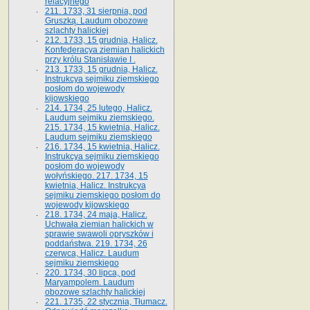
relacyjnego
211. 1733, 31 sierpnia, pod
Gruszką. Laudum obozowe
szlachty halickiej
212. 1733, 15 grudnia, Halicz.
Konfederacya ziemian halickich
przy królu Stanisławie I .
213. 1733, 15 grudnia, Halicz.
Instrukcya sejmiku ziemskiego
posłom do wojewody
kijowskiego
214. 1734, 25 lutego, Halicz.
Laudum sejmiku ziemskiego.
215. 1734, 15 kwietnia, Halicz.
Laudum sejmiku ziemskiego
216. 1734, 15 kwietnia, Halicz.
Instrukcya sejmiku ziemskiego
posłom do wojewody
wołyńskiego. 217. 1734, 15
kwietnia, Halicz. Instrukcya
sejmiku ziemskiego posłom do
wojewody kijowskiego
218. 1734, 24 maja, Halicz.
Uchwała ziemian halickich w
sprawie swawoli opryszków i
poddaństwa. 219. 1734, 26
czerwca, Halicz. Laudum
sejmiku ziemskiego
220. 1734, 30 lipca, pod
Maryampolem. Laudum
obozowe szlachty halickiej
221. 1735, 22 stycznia, Tłumacz.