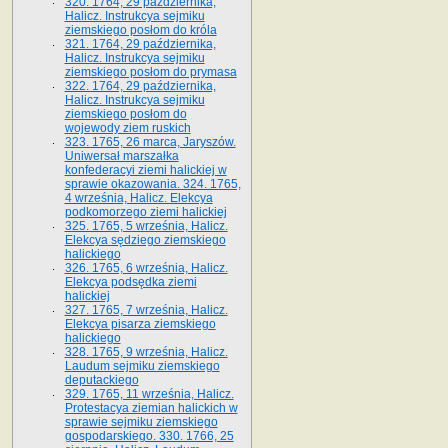
320. 1764, 29 października,
Halicz. Instrukcya sejmiku
ziemskiego posłom do króla
321. 1764, 29 października,
Halicz. Instrukcya sejmiku
ziemskiego posłom do prymasa
322. 1764, 29 października,
Halicz. Instrukcya sejmiku
ziemskiego posłom do
wojewody ziem ruskich
323. 1765, 26 marca, Jaryszów.
Uniwersał marszałka
konfederacyi ziemi halickiej w
sprawie okazowania. 324. 1765,
4 września, Halicz. Elekcya
podkomorzego ziemi halickiej
325. 1765, 5 września, Halicz.
Elekcya sędziego ziemskiego
halickiego
326. 1765, 6 września, Halicz.
Elekcya podsędka ziemi
halickiej
327. 1765, 7 września, Halicz.
Elekcya pisarza ziemskiego
halickiego
328. 1765, 9 września, Halicz.
Laudum sejmiku ziemskiego
deputackiego
329. 1765, 11 września, Halicz.
Protestacya ziemian halickich w
sprawie sejmiku ziemskiego
gospodarskiego. 330. 1766, 25