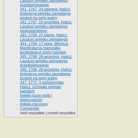
Laudum sejmiku ziemskiego
przedsejmowego
341. 1767, 24 sierpnia, Halicz.
Instrukcya sejmiku ziemskiego
posłom na sejm walny
342. 1767, 15 września, Halicz.
Laudum sejmiku ziemskiego
gospodarskiego
343. 1768, 22 lutego, Halicz.
Laudum sejmiku ziemskiego
344. 1768, 17 maja, Winnica.
Manifestacya marszałka
konfederacyi ziemi halickiej
345. 1768, 26 września, Halicz.
Laudum sejmiku ziemskiego
przedsejmowego
346. 1768, 26 września, Halicz.
Instrukcya sejmiku ziemskiego
posłom na sejm walny
347. 1772, 3 października,
Halicz. Uchwała ziemian
halickich
Indeks nazw osób i
miejscowości
Indeks rzeczowy
Corrigenda
zwiń wszystkie
|
rozwiń wszystkie