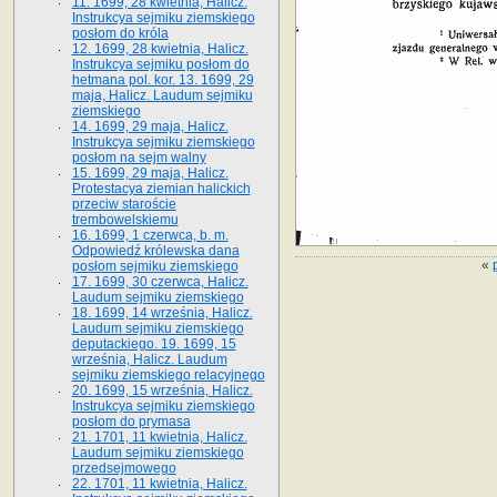
11. 1699, 28 kwietnia, Halicz.
Instrukcya sejmiku ziemskiego
posłom do króla
12. 1699, 28 kwietnia, Halicz.
Instrukcya sejmiku posłom do
hetmana pol. kor. 13. 1699, 29
maja, Halicz. Laudum sejmiku
ziemskiego
14. 1699, 29 maja, Halicz.
Instrukcya sejmiku ziemskiego
posłom na sejm walny
15. 1699, 29 maja, Halicz.
Protestacya ziemian halickich
przeciw staroście
trembowelskiemu
16. 1699, 1 czerwca, b. m.
Odpowiedź królewska dana
«
posłom sejmiku ziemskiego
17. 1699, 30 czerwca, Halicz.
Laudum sejmiku ziemskiego
18. 1699, 14 września, Halicz.
Laudum sejmiku ziemskiego
deputackiego. 19. 1699, 15
września, Halicz. Laudum
sejmiku ziemskiego relacyjnego
20. 1699, 15 września, Halicz.
Instrukcya sejmiku ziemskiego
posłom do prymasa
21. 1701, 11 kwietnia, Halicz.
Laudum sejmiku ziemskiego
przedsejmowego
22. 1701, 11 kwietnia, Halicz.