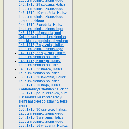
Laudum sejmiku ziemskiego
142. 1715, 29 stycznia, Halicz.
Laudum sejmiku ziemskiego
143. 1715, 10 września, Halicz.
Laudum sejmiku ziemskiego
gospodarskiego
144. 1715, 2 grudnia, Halicz.
Laudum sejmiku ziemskiego
145. 1715, 18 grudnia, pod
Kąkolnikami. Laudum ziemian
halickich na popisie uchwalone
146. 1716, 7 stycznia, Halicz.
Laudum sejmiku ziemskiego
147. 1716, 22 stycznia, Halicz.
Laudum ziemian halickich
148. 1716, 6 lutego, Halicz.
Laudum ziemian halickich
149. 1716, 23 marca, Halicz.
Laudum ziemian halickich
150. 1716, 20 kwietnia, Halicz.
Laudum ziemian halickich
151. 1716, 18 maja, Halicz.
Konfederacya ziemian halickich
152. 1716, po 15 czerwca, b. m.
List marszałka konfederacyi
ziemi halickiej do szlachty tejże
ziemi
153. 1716, 30 czerwca, Halicz.
Laudum sejmiku ziemskiego
154. 1716, 3 sierpnia, Halicz.
Laudum sejmiku ziemskiego
155. 1716, 16 września, Halicz.