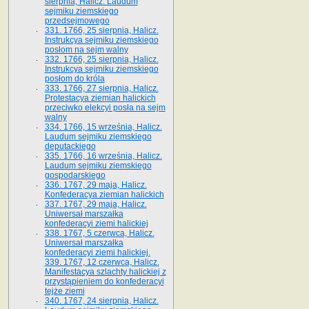
sierpnia, Halicz. Laudum
sejmiku ziemskiego
przedsejmowego
331. 1766, 25 sierpnia, Halicz.
Instrukcya sejmiku ziemskiego
posłom na sejm walny
332. 1766, 25 sierpnia, Halicz.
Instrukcya sejmiku ziemskiego
posłom do króla
333. 1766, 27 sierpnia, Halicz.
Protestacya ziemian halickich
przeciwko elekcyi posła na sejm
walny
334. 1766, 15 września, Halicz.
Laudum sejmiku ziemskiego
deputackiego
335. 1766, 16 września, Halicz.
Laudum sejmiku ziemskiego
gospodarskiego
336. 1767, 29 maja, Halicz.
Konfederacya ziemian halickich
337. 1767, 29 maja, Halicz.
Uniwersał marszałka
konfederacyi ziemi halickiej
338. 1767, 5 czerwca, Halicz.
Uniwersał marszałka
konfederacyi ziemi halickiej.
339. 1767, 12 czerwca, Halicz.
Manifestacya szlachty halickiej z
przystąpieniem do konfederacyi
tejże ziemi
340. 1767, 24 sierpnia, Halicz.