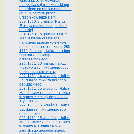
września, b. m. Rewersał
marszałka sejmiku ziemskiego
halickiego na punkta podane do
laudum sejmiku przez
urzędników tejże ziemi
293. 1760, 9 grudnia, Halicz.
Elekcya podkomorzego ziemi
halickiej
294. 1760, 15 grudnia, Halicz.
Manifestacya kasztelana
halickiego przeciwko elekcyi
podkomorzego tejże ziemi. 295.
1761, 9 marca, Halicz. Laudum
sejmiku ziemskiego
przedsejmowego
296. 1761, 10 marca, Halicz.
Instrukcya sejmiku ziemskiego
posłom na sejm walny
297. 1761, 14 września, Halicz.
Laudum sejmiku ziemskiego
deputackiego
298. 1761, 15 września, Halicz.
Manifestacye ziemian halickich
w sprawie elekcyi deputata na
Trybunał kor.
299. 1761, 15 września, Halicz.
Laudum sejmiku ziemskiego
gospodarskiego
300. 1761, 15 września, Halicz.
Manifestacye ziemian halickich
w sprawie laudum sejmiku
ziemskiego gospodarskiego