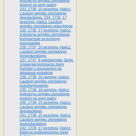
Instrukcya sejmiku ziemskiego
posłom na sejm walny
233. 1736, 10 września, Halicz.
Laudum sejmiku ziemskiego
deputackiego. 234. 1736, 17
września, Halicz. Laudum
sejmiku ziemskiego relacyjnego
235. 1736, 17 września, Halicz.
Instrukcya sejmiku ziemskiego
komisarzowi na komisyę
warszawską
236. 1737, 10 września, Halicz.
Laudum sejmiku ziemskiego
gospodarskiego
237. 1737, 6 października, Borki.
Uniwersał komisarza ziemi
halickiej z wezwaniem do
składania podatków
238. 1738, 18 sierpnia, Halicz.
Laudum sejmiku ziemskiego
przedsejmowego
239. 1738, 18 sierpnia, Halicz.
Instrukcya sejmiku ziemskiego
posłom na sejm walny
240. 1738, 15 września, Halicz.
Laudum sejmiku ziemskiego
deputackiego
241. 1739, 15 września, Halicz.
Laudum sejmiku ziemskiego
gospodarskiego
242. 1739, 17 września, Halicz.
Elekcya podkomorzego ziemi