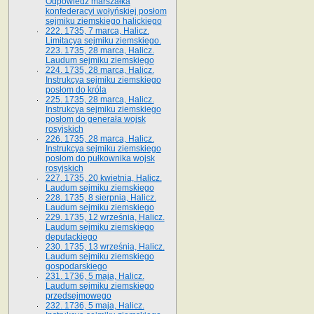
Odpowiedź marszałka
konfederacyi wołyńskiej posłom
sejmiku ziemskiego halickiego
222. 1735, 7 marca, Halicz.
Limitacya sejmiku ziemskiego.
223. 1735, 28 marca, Halicz.
Laudum sejmiku ziemskiego
224. 1735, 28 marca, Halicz.
Instrukcya sejmiku ziemskiego
posłom do króla
225. 1735, 28 marca, Halicz.
Instrukcya sejmiku ziemskiego
posłom do generała wojsk
rosyjskich
226. 1735, 28 marca, Halicz.
Instrukcya sejmiku ziemskiego
posłom do pułkownika wojsk
rosyjskich
227. 1735, 20 kwietnia, Halicz.
Laudum sejmiku ziemskiego
228. 1735, 8 sierpnia, Halicz.
Laudum sejmiku ziemskiego
229. 1735, 12 września, Halicz.
Laudum sejmiku ziemskiego
deputackiego
230. 1735, 13 września, Halicz.
Laudum sejmiku ziemskiego
gospodarskiego
231. 1736, 5 maja, Halicz.
Laudum sejmiku ziemskiego
przedsejmowego
232. 1736, 5 maja, Halicz.