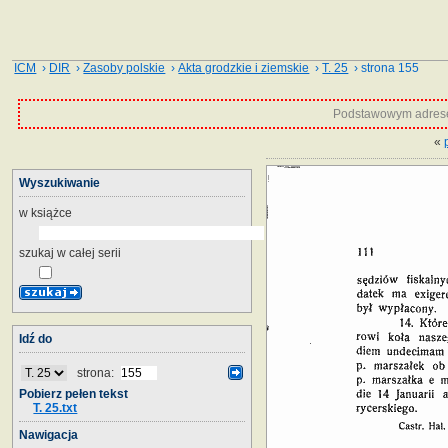
ICM
›
DIR
›
Zasoby polskie
›
Akta grodzkie i ziemskie
›
T. 25
› strona 155
Podstawowym adrese
«
Wyszukiwanie
w książce
szukaj w całej serii
Idź do
strona:
Pobierz pełen tekst
T. 25.txt
Nawigacja