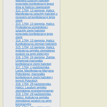
Manifest szlachty halickiej
przeciwko konfederacyi tegoż
dnia w Haliczu zawiązanej
312. 1764, 13 sierpnia, Halicz.
Manifestacya szlachty halickiej z
recesem od konfederacyi tejże
ziemi
313. 1764, 13 sierpnia, Halicz.
Protestacya urzędników i
szlachty ziemi halickiej
przeciwko konfederacyi tejże
ziemi
314. 1764, 13 sierpnia, Halicz.
Konfederacya ziemian halickich
315. 1764, 13 sierpnia, Halicz.
Instrukcya sejmiku ziemskiego
posłom na sejm elekcyjny
316. 1764, 24 sierpnia, Żuków.
Uniwersał marszałka
konfederacyi ziemi halickiej
317. 1764, 1 października,
Lwów. Manifestacya Maryana
Potockiego, marszałka
konfederacyi ziemi halickiej i
innych Potockich
318. 1764, 29 października,
Halicz. Laudum sejmiku
ziemskiego przedsejmowego
319. 1764, 29 października,
Halicz. Instrukcya sejmiku
ziemskiego posłom na sejm
koronacyjny