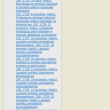
190. 1726, 10 lipca, Halicz.
Manifestacye ziemian halickich
w sprawie elekcyi podsędka
halickiego
191. 1726, 9 września, Halicz.
Protestacye ziemian halickich
przeciwko elekcyi deputata na
trybunał kor. 192. 1726, 11
września, Halicz. Uniwersał
komisarza ziemi halickiej w
sprawie składania czopowego
193. 1727, 15 września, Halicz.
Laudum sejmiku ziemskiego
deputackiego. 194. 1728, 16
sierpnia, Halicz. Laudum
sejmiku ziemskiego
przedsejmowego
195. 1728, 16 sierpnia, Halicz.
Instrukcya sejmiku ziemskiego
posłom na sejm walny
196. 1728, 13 września, Halicz.
Laudum sejmiku ziemskiego
deputackiego
197. 1728, 14 września, Halicz.
Laudum sejmiku ziemskiego
gospodarskiego
198. 1729, 12 września, Halicz.
Laudum sejmiku ziemskiego
deputackiego. 199. 1729, 13
września, Halicz. Laudum
sejmiku ziemskiego
gospodarskiego