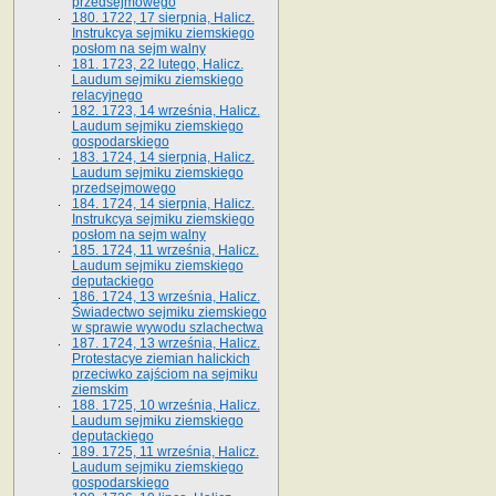
przedsejmowego
180. 1722, 17 sierpnia, Halicz.
Instrukcya sejmiku ziemskiego
posłom na sejm walny
181. 1723, 22 lutego, Halicz.
Laudum sejmiku ziemskiego
relacyjnego
182. 1723, 14 września, Halicz.
Laudum sejmiku ziemskiego
gospodarskiego
183. 1724, 14 sierpnia, Halicz.
Laudum sejmiku ziemskiego
przedsejmowego
184. 1724, 14 sierpnia, Halicz.
Instrukcya sejmiku ziemskiego
posłom na sejm walny
185. 1724, 11 września, Halicz.
Laudum sejmiku ziemskiego
deputackiego
186. 1724, 13 września, Halicz.
Świadectwo sejmiku ziemskiego
w sprawie wywodu szlachectwa
187. 1724, 13 września, Halicz.
Protestacye ziemian halickich
przeciwko zajściom na sejmiku
ziemskim
188. 1725, 10 września, Halicz.
Laudum sejmiku ziemskiego
deputackiego
189. 1725, 11 września, Halicz.
Laudum sejmiku ziemskiego
gospodarskiego