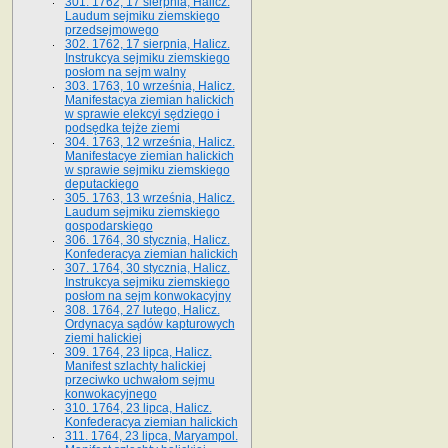
301. 1762, 17 sierpnia, Halicz.
Laudum sejmiku ziemskiego
przedsejmowego
302. 1762, 17 sierpnia, Halicz.
Instrukcya sejmiku ziemskiego
posłom na sejm walny
303. 1763, 10 września, Halicz.
Manifestacya ziemian halickich
w sprawie elekcyi sędziego i
podsędka tejże ziemi
304. 1763, 12 września, Halicz.
Manifestacye ziemian halickich
w sprawie sejmiku ziemskiego
deputackiego
305. 1763, 13 września, Halicz.
Laudum sejmiku ziemskiego
gospodarskiego
306. 1764, 30 stycznia, Halicz.
Konfederacya ziemian halickich
307. 1764, 30 stycznia, Halicz.
Instrukcya sejmiku ziemskiego
posłom na sejm konwokacyjny
308. 1764, 27 lutego, Halicz.
Ordynacya sądów kapturowych
ziemi halickiej
309. 1764, 23 lipca, Halicz.
Manifest szlachty halickiej
przeciwko uchwałom sejmu
konwokacyjnego
310. 1764, 23 lipca, Halicz.
Konfederacya ziemian halickich
311. 1764, 23 lipca, Maryampol.