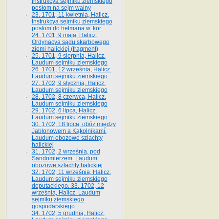
Instrukcya sejmiku ziemskiego
posłom na sejm walny
23. 1701, 11 kwietnia, Halicz.
Instrukcya sejmiku ziemskiego
posłom do hetmana w. kor.
24. 1701, 9 maja, Halicz.
Ordynacya sądu skarbowego
ziemi halickiej (fragment)
25. 1701, 9 sierpnia, Halicz.
Laudum sejmiku ziemskiego
26. 1701, 12 września, Halicz.
Laudum sejmiku ziemskiego
27. 1702, 9 stycznia, Halicz.
Laudum sejmiku ziemskiego
28. 1702, 8 czerwca, Halicz.
Laudum sejmiku ziemskiego
29. 1702, 6 lipca, Halicz.
Laudum sejmiku ziemskiego
30. 1702, 18 lipca, obóz między
Jabłonowem a Kąkolnikami.
Laudum obozowe szlachty
halickiej
31. 1702, 2 września, pod
Sandomierzem. Laudum
obozowe szlachty halickiej
32. 1702, 11 września, Halicz.
Laudum sejmiku ziemskiego
deputackiego. 33. 1702, 12
września, Halicz. Laudum
sejmiku ziemskiego
gospodarskiego
34. 1702, 5 grudnia, Halicz.