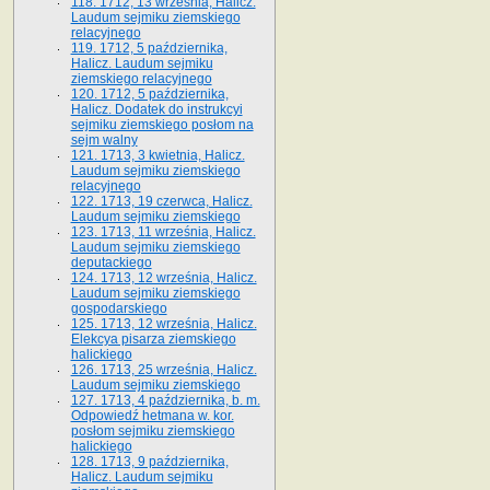
118. 1712, 13 września, Halicz.
Laudum sejmiku ziemskiego
relacyjnego
119. 1712, 5 października,
Halicz. Laudum sejmiku
ziemskiego relacyjnego
120. 1712, 5 października,
Halicz. Dodatek do instrukcyi
sejmiku ziemskiego posłom na
sejm walny
121. 1713, 3 kwietnia, Halicz.
Laudum sejmiku ziemskiego
relacyjnego
122. 1713, 19 czerwca, Halicz.
Laudum sejmiku ziemskiego
123. 1713, 11 września, Halicz.
Laudum sejmiku ziemskiego
deputackiego
124. 1713, 12 września, Halicz.
Laudum sejmiku ziemskiego
gospodarskiego
125. 1713, 12 września, Halicz.
Elekcya pisarza ziemskiego
halickiego
126. 1713, 25 września, Halicz.
Laudum sejmiku ziemskiego
127. 1713, 4 października, b. m.
Odpowiedź hetmana w. kor.
posłom sejmiku ziemskiego
halickiego
128. 1713, 9 października,
Halicz. Laudum sejmiku