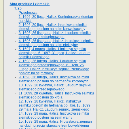
Akta grodzkie i ziemskie
T. 25
Przedmowa
1. 1696, 20 lipca, Halicz. Konfederacya ziemian
halickich
2. 1696, 20 lipca, Halicz. Instrukcya sejmiku
ziemskiego posłom na sejm konwokacyjny
3. 1696, 26 listopada, Halicz. Laudum sejmiku
ziemskiego przedsejmowego
4. 1696, 26 listopada, Halicz. Instrukcya sejmiku
ziemskiego posłom na sejm elekcyjny
5. 1697, 4 marca, Halicz. Limitacya sejmiku
ziemskiego. 6. 1697, 31 lipca, Halicz. Laudum
sejmiku ziemskiego
7. 1698, 26 lutego, Halicz. Laudum sejmiku
ziemskiego przedsejmowego. 8. 1698, 26
lutego, Halicz. Instrukcya sejmiku ziemskiego
posłom na sejm walny
9. 1698, 26 lutego, Halicz. Instrukcya sejmiku
ziemskiego posłom do hetmanów koronnych.
10. 1699, 28 kwietnia, Halicz. Laudum sejmiku
ziemskiego przedsejmowego
11. 1699, 28 kwietnia, Halicz. Instrukcya sejmiku
ziemskiego posłom do króla
12. 1699, 28 kwietnia, Halicz. Instrukcya
sejmiku posłom do hetmana pol. kor. 13. 1699,
29 maja, Halicz. Laudum sejmiku ziemskiego
14. 1699, 29 maja, Halicz. Instrukcya sejmiku
ziemskiego posłom na sejm walny
15. 1699, 29 maja, Halicz. Protestacya ziemian
halickich przeciw staroście trembowelskiemu