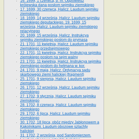
16. 1699, 1 czerwca, b. m. Odpowiedź
królewska dana posłom sejmiku ziemskiego
17. 1699, 30 czerwca, Halicz. Laudum sejmiku
ziemskiego
18. 1699, 14 września, Halicz. Laudum sejmiku
ziemskiego deputackiego. 19. 1699, 15
września, Halicz. Laudum sejmiku ziemskiego
relacyjnego
20. 1699, 15 września, Halicz. Instrukcya
sejmiku ziemskiego posłom do prymasa
21. 1701, 11 kwietnia, Halicz. Laudum sejmiku
ziemskiego przedsejmowego
22. 1701, 11 kwietnia, Halicz. Instrukcya sejmiku
ziemskiego posłom na sejm walny
23. 1701, 11 kwietnia, Halicz. Instrukcya sejmiku
ziemskiego posłom do hetmana w. kor.
24. 1701, 9 maja, Halicz. Ordynacya sądu
skarbowego ziemi halickiej (fragment)
25. 1701, 9 sierpnia, Halicz. Laudum sejmiku
ziemskiego
26. 1701, 12 września, Halicz. Laudum sejmiku
ziemskiego
27. 1702, 9 stycznia, Halicz. Laudum sejmiku
ziemskiego
28. 1702, 8 czerwca, Halicz. Laudum sejmiku
ziemskiego
29. 1702, 6 lipca, Halicz. Laudum sejmiku
ziemskiego
30. 1702, 18 lipca, obóz między Jabłonowem a
Kąkolnikami. Laudum obozowe szlachty
halickiej
31. 1702, 2 września, pod Sandomierzem.