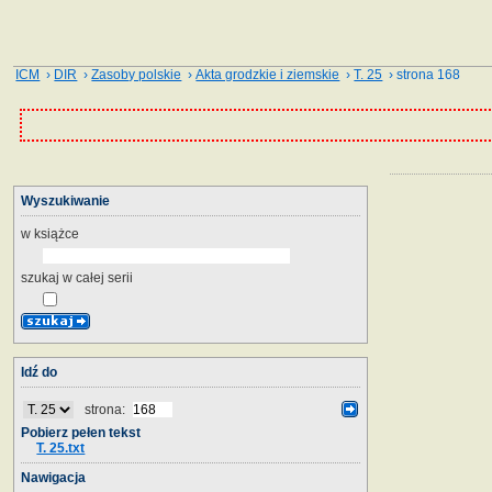
ICM
›
DIR
›
Zasoby polskie
›
Akta grodzkie i ziemskie
›
T. 25
› strona 168
Wyszukiwanie
w książce
szukaj w całej serii
Idź do
strona:
Pobierz pełen tekst
T. 25.txt
Nawigacja