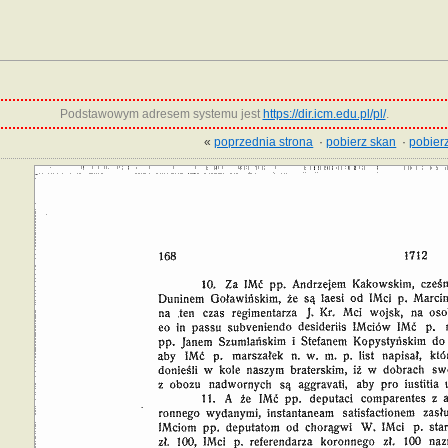
Podstawowym adresem systemu jest
https://dir.icm.edu.pl/pl/
.
«
poprzednia strona
·
pobierz skan
·
pobierz