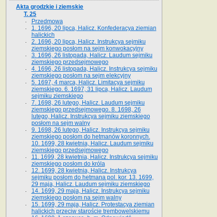
Akta grodzkie i ziemskie
T. 25
Przedmowa
1. 1696, 20 lipca, Halicz. Konfederacya ziemian
halickich
2. 1696, 20 lipca, Halicz. Instrukcya sejmiku
ziemskiego posłom na sejm konwokacyjny
3. 1696, 26 listopada, Halicz. Laudum sejmiku
ziemskiego przedsejmowego
4. 1696, 26 listopada, Halicz. Instrukcya sejmiku
ziemskiego posłom na sejm elekcyjny
5. 1697, 4 marca, Halicz. Limitacya sejmiku
ziemskiego. 6. 1697, 31 lipca, Halicz. Laudum
sejmiku ziemskiego
7. 1698, 26 lutego, Halicz. Laudum sejmiku
ziemskiego przedsejmowego. 8. 1698, 26
lutego, Halicz. Instrukcya sejmiku ziemskiego
posłom na sejm walny
9. 1698, 26 lutego, Halicz. Instrukcya sejmiku
ziemskiego posłom do hetmanów koronnych.
10. 1699, 28 kwietnia, Halicz. Laudum sejmiku
ziemskiego przedsejmowego
11. 1699, 28 kwietnia, Halicz. Instrukcya sejmiku
ziemskiego posłom do króla
12. 1699, 28 kwietnia, Halicz. Instrukcya
sejmiku posłom do hetmana pol. kor. 13. 1699,
29 maja, Halicz. Laudum sejmiku ziemskiego
14. 1699, 29 maja, Halicz. Instrukcya sejmiku
ziemskiego posłom na sejm walny
15. 1699, 29 maja, Halicz. Protestacya ziemian
halickich przeciw staroście trembowelskiemu