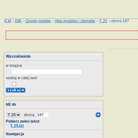
ICM
›
DIR
›
Zasoby polskie
›
Akta grodzkie i ziemskie
›
T. 25
› strona 187
Wyszukiwanie
w książce
szukaj w całej serii
Idź do
strona:
Pobierz pełen tekst
T. 25.txt
Nawigacja