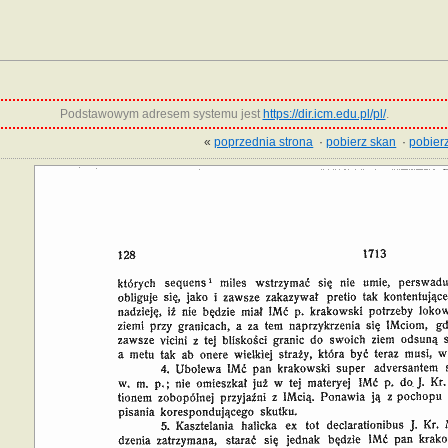
Podstawowym adresem systemu jest
https://dir.icm.edu.pl/pl/
.
«
poprzednia strona
·
pobierz skan
·
pobierz