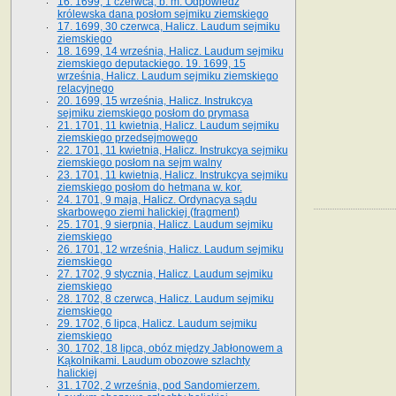
16. 1699, 1 czerwca, b. m. Odpowiedź
królewska dana posłom sejmiku ziemskiego
17. 1699, 30 czerwca, Halicz. Laudum sejmiku
ziemskiego
18. 1699, 14 września, Halicz. Laudum sejmiku
ziemskiego deputackiego. 19. 1699, 15
września, Halicz. Laudum sejmiku ziemskiego
relacyjnego
20. 1699, 15 września, Halicz. Instrukcya
sejmiku ziemskiego posłom do prymasa
21. 1701, 11 kwietnia, Halicz. Laudum sejmiku
ziemskiego przedsejmowego
22. 1701, 11 kwietnia, Halicz. Instrukcya sejmiku
ziemskiego posłom na sejm walny
23. 1701, 11 kwietnia, Halicz. Instrukcya sejmiku
ziemskiego posłom do hetmana w. kor.
24. 1701, 9 maja, Halicz. Ordynacya sądu
skarbowego ziemi halickiej (fragment)
25. 1701, 9 sierpnia, Halicz. Laudum sejmiku
ziemskiego
26. 1701, 12 września, Halicz. Laudum sejmiku
ziemskiego
27. 1702, 9 stycznia, Halicz. Laudum sejmiku
ziemskiego
28. 1702, 8 czerwca, Halicz. Laudum sejmiku
ziemskiego
29. 1702, 6 lipca, Halicz. Laudum sejmiku
ziemskiego
30. 1702, 18 lipca, obóz między Jabłonowem a
Kąkolnikami. Laudum obozowe szlachty
halickiej
31. 1702, 2 września, pod Sandomierzem.