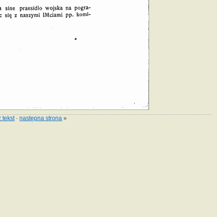
 tekst
·
następna strona
»