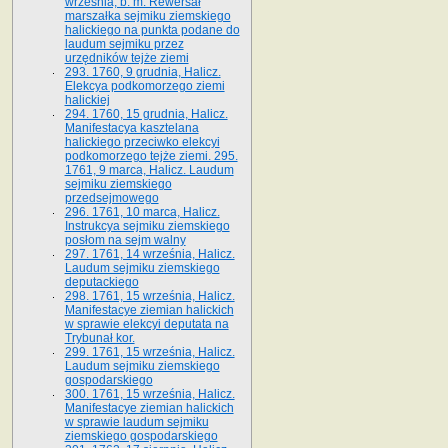
września, b. m. Rewersał
marszałka sejmiku ziemskiego
halickiego na punkta podane do
laudum sejmiku przez
urzędników tejże ziemi
293. 1760, 9 grudnia, Halicz.
Elekcya podkomorzego ziemi
halickiej
294. 1760, 15 grudnia, Halicz.
Manifestacya kasztelana
halickiego przeciwko elekcyi
podkomorzego tejże ziemi. 295.
1761, 9 marca, Halicz. Laudum
sejmiku ziemskiego
przedsejmowego
296. 1761, 10 marca, Halicz.
Instrukcya sejmiku ziemskiego
posłom na sejm walny
297. 1761, 14 września, Halicz.
Laudum sejmiku ziemskiego
deputackiego
298. 1761, 15 września, Halicz.
Manifestacye ziemian halickich
w sprawie elekcyi deputata na
Trybunał kor.
299. 1761, 15 września, Halicz.
Laudum sejmiku ziemskiego
gospodarskiego
300. 1761, 15 września, Halicz.
Manifestacye ziemian halickich
w sprawie laudum sejmiku
ziemskiego gospodarskiego