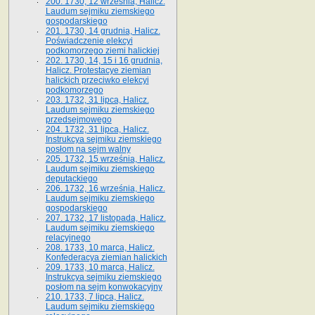
200. 1730, 12 września, Halicz.
Laudum sejmiku ziemskiego
gospodarskiego
201. 1730, 14 grudnia, Halicz.
Poświadczenie elekcyi
podkomorzego ziemi halickiej
202. 1730, 14, 15 i 16 grudnia,
Halicz. Protestacye ziemian
halickich przeciwko elekcyi
podkomorzego
203. 1732, 31 lipca, Halicz.
Laudum sejmiku ziemskiego
przedsejmowego
204. 1732, 31 lipca, Halicz.
Instrukcya sejmiku ziemskiego
posłom na sejm walny
205. 1732, 15 września, Halicz.
Laudum sejmiku ziemskiego
deputackiego
206. 1732, 16 września, Halicz.
Laudum sejmiku ziemskiego
gospodarskiego
207. 1732, 17 listopada, Halicz.
Laudum sejmiku ziemskiego
relacyjnego
208. 1733, 10 marca, Halicz.
Konfederacya ziemian halickich­
209. 1733, 10 marca, Halicz.
Instrukcya sejmiku ziemskiego
posłom na sejm konwokacyjny
210. 1733, 7 lipca, Halicz.
Laudum sejmiku ziemskiego