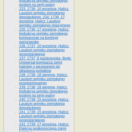
Instrukcya sejmiku ziemskiego
posłom na sejm walny
233. 1736, 10 września, Halicz.
Laudum sejmiku ziemskiego
deputackiego. 234. 1736, 17
września, Halicz. Laudum
sejmiku ziemskiego relacyjnego
235. 1736, 17 września, Halicz.
Instrukcya sejmiku ziemskiego
komisarzowi na komisyę
warszawską
236. 1737, 10 września, Halicz.
Laudum sejmiku ziemskiego
gospodarskiego
237. 1737, 6 października, Borki.
Uniwersał komisarza ziemi
halickiej z wezwaniem do
składania podatków
238. 1738, 18 sierpnia, Halicz.
Laudum sejmiku ziemskiego
przedsejmowego
239. 1738, 18 sierpnia, Halicz.
Instrukcya sejmiku ziemskiego
posłom na sejm walny
240. 1738, 15 września, Halicz.
Laudum sejmiku ziemskiego
deputackiego
241. 1739, 15 września, Halicz.
Laudum sejmiku ziemskiego
gospodarskiego
242. 1739, 17 września, Halicz.
Elekcya podkomorzego ziemi