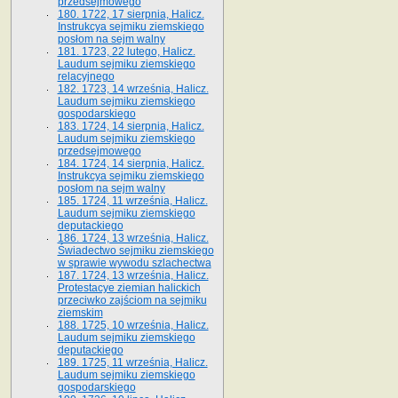
przedsejmowego
180. 1722, 17 sierpnia, Halicz.
Instrukcya sejmiku ziemskiego
posłom na sejm walny
181. 1723, 22 lutego, Halicz.
Laudum sejmiku ziemskiego
relacyjnego
182. 1723, 14 września, Halicz.
Laudum sejmiku ziemskiego
gospodarskiego
183. 1724, 14 sierpnia, Halicz.
Laudum sejmiku ziemskiego
przedsejmowego
184. 1724, 14 sierpnia, Halicz.
Instrukcya sejmiku ziemskiego
posłom na sejm walny
185. 1724, 11 września, Halicz.
Laudum sejmiku ziemskiego
deputackiego
186. 1724, 13 września, Halicz.
Świadectwo sejmiku ziemskiego
w sprawie wywodu szlachectwa
187. 1724, 13 września, Halicz.
Protestacye ziemian halickich
przeciwko zajściom na sejmiku
ziemskim
188. 1725, 10 września, Halicz.
Laudum sejmiku ziemskiego
deputackiego
189. 1725, 11 września, Halicz.
Laudum sejmiku ziemskiego
gospodarskiego