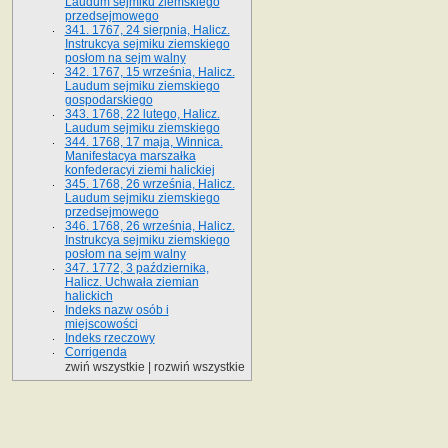
Laudum sejmiku ziemskiego
przedsejmowego
341. 1767, 24 sierpnia, Halicz.
Instrukcya sejmiku ziemskiego
posłom na sejm walny
342. 1767, 15 września, Halicz.
Laudum sejmiku ziemskiego
gospodarskiego
343. 1768, 22 lutego, Halicz.
Laudum sejmiku ziemskiego
344. 1768, 17 maja, Winnica.
Manifestacya marszałka
konfederacyi ziemi halickiej
345. 1768, 26 września, Halicz.
Laudum sejmiku ziemskiego
przedsejmowego
346. 1768, 26 września, Halicz.
Instrukcya sejmiku ziemskiego
posłom na sejm walny
347. 1772, 3 października,
Halicz. Uchwała ziemian
halickich
Indeks nazw osób i
miejscowości
Indeks rzeczowy
Corrigenda
zwiń wszystkie
|
rozwiń wszystkie