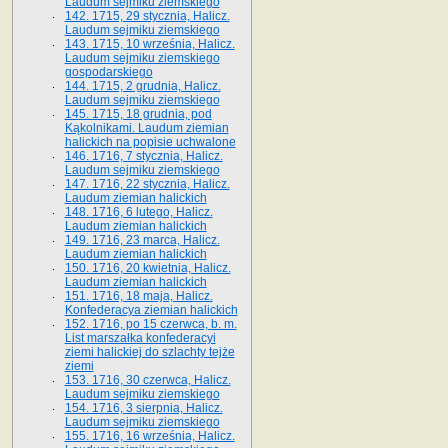
Laudum sejmiku ziemskiego
142. 1715, 29 stycznia, Halicz.
Laudum sejmiku ziemskiego
143. 1715, 10 września, Halicz.
Laudum sejmiku ziemskiego
gospodarskiego
144. 1715, 2 grudnia, Halicz.
Laudum sejmiku ziemskiego
145. 1715, 18 grudnia, pod
Kąkolnikami. Laudum ziemian
halickich na popisie uchwalone
146. 1716, 7 stycznia, Halicz.
Laudum sejmiku ziemskiego
147. 1716, 22 stycznia, Halicz.
Laudum ziemian halickich
148. 1716, 6 lutego, Halicz.
Laudum ziemian halickich
149. 1716, 23 marca, Halicz.
Laudum ziemian halickich
150. 1716, 20 kwietnia, Halicz.
Laudum ziemian halickich
151. 1716, 18 maja, Halicz.
Konfederacya ziemian halickich
152. 1716, po 15 czerwca, b. m.
List marszałka konfederacyi
ziemi halickiej do szlachty tejże
ziemi
153. 1716, 30 czerwca, Halicz.
Laudum sejmiku ziemskiego
154. 1716, 3 sierpnia, Halicz.
Laudum sejmiku ziemskiego
155. 1716, 16 września, Halicz.