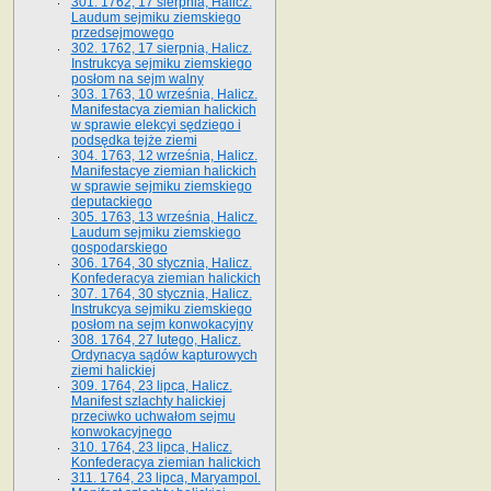
301. 1762, 17 sierpnia, Halicz.
Laudum sejmiku ziemskiego
przedsejmowego
302. 1762, 17 sierpnia, Halicz.
Instrukcya sejmiku ziemskiego
posłom na sejm walny
303. 1763, 10 września, Halicz.
Manifestacya ziemian halickich
w sprawie elekcyi sędziego i
podsędka tejże ziemi
304. 1763, 12 września, Halicz.
Manifestacye ziemian halickich
w sprawie sejmiku ziemskiego
deputackiego
305. 1763, 13 września, Halicz.
Laudum sejmiku ziemskiego
gospodarskiego
306. 1764, 30 stycznia, Halicz.
Konfederacya ziemian halickich
307. 1764, 30 stycznia, Halicz.
Instrukcya sejmiku ziemskiego
posłom na sejm konwokacyjny
308. 1764, 27 lutego, Halicz.
Ordynacya sądów kapturowych
ziemi halickiej
309. 1764, 23 lipca, Halicz.
Manifest szlachty halickiej
przeciwko uchwałom sejmu
konwokacyjnego
310. 1764, 23 lipca, Halicz.
Konfederacya ziemian halickich
311. 1764, 23 lipca, Maryampol.