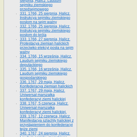
sierpnia, Halicz. Laudum
sejmiku ziemskiego
przedsejmowego
331. 1766, 25 sierpnia, Halicz.
Instrukcya sejmiku ziemskiego
posłom na sejm walny
332. 1766, 25 sierpnia, Halicz.
Instrukcya sejmiku ziemskiego
posłom do króla
333. 1766, 27 sierpnia, Halicz.
Protestacya ziemian halickich
przeciwko elekcyi posła na sejm
walny
334. 1766, 15 września, Halicz.
Laudum sejmiku ziemskiego
deputackiego
335. 1766, 16 września, Halicz.
Laudum sejmiku ziemskiego
gospodarskiego
336. 1767, 29 maja, Halicz.
Konfederacya ziemian halickich
337. 1767, 29 maja, Halicz.
Uniwersał marszałka
konfederacyi ziemi halickiej
338. 1767, 5 czerwca, Halicz.
Uniwersał marszałka
konfederacyi ziemi halickiej.
339. 1767, 12 czerwca, Halicz.
Manifestacya szlachty halickiej z
przystąpieniem do konfederacyi
tejże ziemi
340. 1767, 24 sierpnia, Halicz.