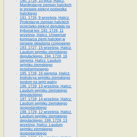
190. 1726, 10 lipca, Halicz.
Manifestacye ziemian halickich
w sprawie elekcyi podsędka
halickiego
191. 1726, 9 września, Halicz.
Protestacye ziemian halickich
przeciwko elekcyi deputata na
trybunał kor. 192. 1726, 11
września, Halicz. Uniwersał
komisarza ziemi halickiej w
sprawie składania czopowego
193. 1727, 15 września, Halicz.
Laudum sejmiku ziemskiego
deputackiego. 194. 1728, 16
sierpnia, Halicz. Laudum
sejmiku ziemskiego
przedsejmowego
195. 1728, 16 sierpnia, Halicz.
Instrukcya sejmiku ziemskiego
posłom na sejm walny
196. 1728, 13 września, Halicz.
Laudum sejmiku ziemskiego
deputackiego
197. 1728, 14 września, Halicz.
Laudum sejmiku ziemskiego
gospodarskiego
198. 1729, 12 września, Halicz.
Laudum sejmiku ziemskiego
deputackiego. 199. 1729, 13
września, Halicz. Laudum
sejmiku ziemskiego
gospodarskiego