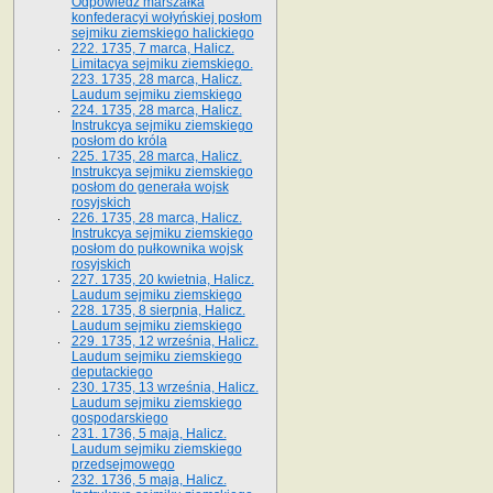
Odpowiedź marszałka
konfederacyi wołyńskiej posłom
sejmiku ziemskiego halickiego
222. 1735, 7 marca, Halicz.
Limitacya sejmiku ziemskiego.
223. 1735, 28 marca, Halicz.
Laudum sejmiku ziemskiego
224. 1735, 28 marca, Halicz.
Instrukcya sejmiku ziemskiego
posłom do króla
225. 1735, 28 marca, Halicz.
Instrukcya sejmiku ziemskiego
posłom do generała wojsk
rosyjskich
226. 1735, 28 marca, Halicz.
Instrukcya sejmiku ziemskiego
posłom do pułkownika wojsk
rosyjskich
227. 1735, 20 kwietnia, Halicz.
Laudum sejmiku ziemskiego
228. 1735, 8 sierpnia, Halicz.
Laudum sejmiku ziemskiego
229. 1735, 12 września, Halicz.
Laudum sejmiku ziemskiego
deputackiego
230. 1735, 13 września, Halicz.
Laudum sejmiku ziemskiego
gospodarskiego
231. 1736, 5 maja, Halicz.
Laudum sejmiku ziemskiego
przedsejmowego
232. 1736, 5 maja, Halicz.