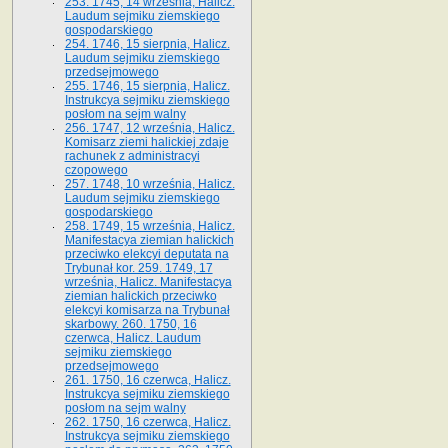
253. 1745, 14 września, Halicz.
Laudum sejmiku ziemskiego
gospodarskiego
254. 1746, 15 sierpnia, Halicz.
Laudum sejmiku ziemskiego
przedsejmowego
255. 1746, 15 sierpnia, Halicz.
Instrukcya sejmiku ziemskiego
posłom na sejm walny
256. 1747, 12 września, Halicz.
Komisarz ziemi halickiej zdaje
rachunek z administracyi
czopowego
257. 1748, 10 września, Halicz.
Laudum sejmiku ziemskiego
gospodarskiego
258. 1749, 15 września, Halicz.
Manifestacya ziemian halickich
przeciwko elekcyi deputata na
Trybunał kor. 259. 1749, 17
września, Halicz. Manifestacya
ziemian halickich przeciwko
elekcyi komisarza na Trybunał
skarbowy. 260. 1750, 16
czerwca, Halicz. Laudum
sejmiku ziemskiego
przedsejmowego
261. 1750, 16 czerwca, Halicz.
Instrukcya sejmiku ziemskiego
posłom na sejm walny
262. 1750, 16 czerwca, Halicz.
Instrukcya sejmiku ziemskiego