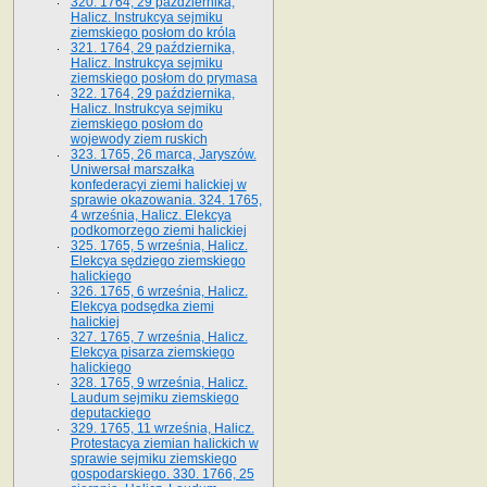
320. 1764, 29 października,
Halicz. Instrukcya sejmiku
ziemskiego posłom do króla
321. 1764, 29 października,
Halicz. Instrukcya sejmiku
ziemskiego posłom do prymasa
322. 1764, 29 października,
Halicz. Instrukcya sejmiku
ziemskiego posłom do
wojewody ziem ruskich
323. 1765, 26 marca, Jaryszów.
Uniwersał marszałka
konfederacyi ziemi halickiej w
sprawie okazowania. 324. 1765,
4 września, Halicz. Elekcya
podkomorzego ziemi halickiej
325. 1765, 5 września, Halicz.
Elekcya sędziego ziemskiego
halickiego
326. 1765, 6 września, Halicz.
Elekcya podsędka ziemi
halickiej
327. 1765, 7 września, Halicz.
Elekcya pisarza ziemskiego
halickiego
328. 1765, 9 września, Halicz.
Laudum sejmiku ziemskiego
deputackiego
329. 1765, 11 września, Halicz.
Protestacya ziemian halickich w
sprawie sejmiku ziemskiego
gospodarskiego. 330. 1766, 25