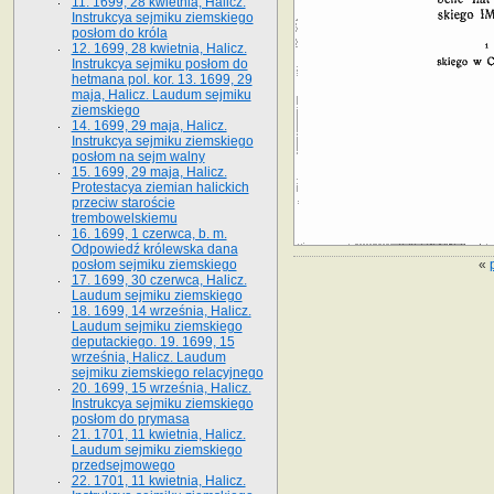
11. 1699, 28 kwietnia, Halicz.
Instrukcya sejmiku ziemskiego
posłom do króla
12. 1699, 28 kwietnia, Halicz.
Instrukcya sejmiku posłom do
hetmana pol. kor. 13. 1699, 29
maja, Halicz. Laudum sejmiku
ziemskiego
14. 1699, 29 maja, Halicz.
Instrukcya sejmiku ziemskiego
posłom na sejm walny
15. 1699, 29 maja, Halicz.
Protestacya ziemian halickich
przeciw staroście
trembowelskiemu
16. 1699, 1 czerwca, b. m.
Odpowiedź królewska dana
«
posłom sejmiku ziemskiego
17. 1699, 30 czerwca, Halicz.
Laudum sejmiku ziemskiego
18. 1699, 14 września, Halicz.
Laudum sejmiku ziemskiego
deputackiego. 19. 1699, 15
września, Halicz. Laudum
sejmiku ziemskiego relacyjnego
20. 1699, 15 września, Halicz.
Instrukcya sejmiku ziemskiego
posłom do prymasa
21. 1701, 11 kwietnia, Halicz.
Laudum sejmiku ziemskiego
przedsejmowego
22. 1701, 11 kwietnia, Halicz.