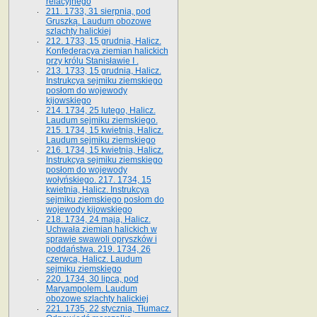
relacyjnego
211. 1733, 31 sierpnia, pod
Gruszką. Laudum obozowe
szlachty halickiej
212. 1733, 15 grudnia, Halicz.
Konfederacya ziemian halickich
przy królu Stanisławie I .
213. 1733, 15 grudnia, Halicz.
Instrukcya sejmiku ziemskiego
posłom do wojewody
kijowskiego
214. 1734, 25 lutego, Halicz.
Laudum sejmiku ziemskiego.
215. 1734, 15 kwietnia, Halicz.
Laudum sejmiku ziemskiego
216. 1734, 15 kwietnia, Halicz.
Instrukcya sejmiku ziemskiego
posłom do wojewody
wołyńskiego. 217. 1734, 15
kwietnia, Halicz. Instrukcya
sejmiku ziemskiego posłom do
wojewody kijowskiego
218. 1734, 24 maja, Halicz.
Uchwała ziemian halickich w
sprawie swawoli opryszków i
poddaństwa. 219. 1734, 26
czerwca, Halicz. Laudum
sejmiku ziemskiego
220. 1734, 30 lipca, pod
Maryampolem. Laudum
obozowe szlachty halickiej
221. 1735, 22 stycznia, Tłumacz.