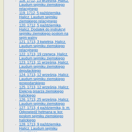
118. 1712, 13 września, Halicz.
Laudum sejmiku ziemskiego
relacyjnego
119. 1712, 5 października,
Halicz. Laudum sejmiku
ziemskiego relacyjnego
120. 1712, 5 października,
Halicz. Dodatek do instrukcyi
sejmiku ziemskiego posłom na
sejm walny
121. 1713, 3 kwietnia, Halicz.
Laudum sejmiku ziemskiego
relacyjnego
122. 1713, 19 czerwca, Halicz.
Laudum sejmiku ziemskiego
123. 1713, 11 września, Halicz.
Laudum sejmiku ziemskiego
deputackiego
124. 1713, 12 września, Halicz.
Laudum sejmiku ziemskiego
gospodarskiego
125. 1713, 12 września, Halicz.
Elekcya pisarza ziemskiego
halickiego
126. 1713, 25 września, Halicz.
Laudum sejmiku ziemskiego
127. 1713, 4 października, b. m.
Odpowiedź hetmana w. kor.
posłom sejmiku ziemskiego
halickiego
128. 1713, 9 października,
Halicz. Laudum sejmiku