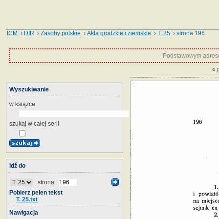
ICM
›
DIR
›
Zasoby polskie
›
Akta grodzkie i ziemskie
›
T. 25
› strona 196
Podstawowym adrese
«
Wyszukiwanie
w książce
szukaj w całej serii
Idź do
strona:
Pobierz pełen tekst
T. 25.txt
Nawigacja