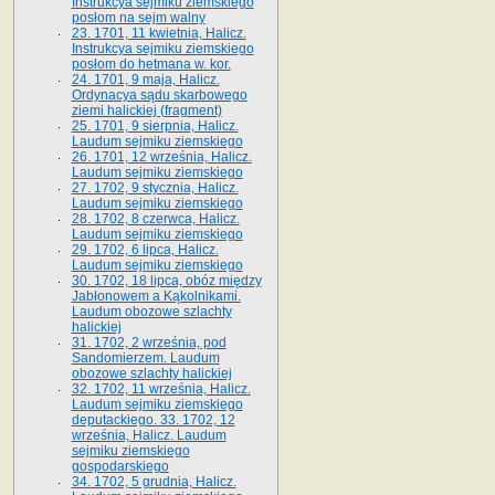
Instrukcya sejmiku ziemskiego
posłom na sejm walny
23. 1701, 11 kwietnia, Halicz.
Instrukcya sejmiku ziemskiego
posłom do hetmana w. kor.
24. 1701, 9 maja, Halicz.
Ordynacya sądu skarbowego
ziemi halickiej (fragment)
25. 1701, 9 sierpnia, Halicz.
Laudum sejmiku ziemskiego
26. 1701, 12 września, Halicz.
Laudum sejmiku ziemskiego
27. 1702, 9 stycznia, Halicz.
Laudum sejmiku ziemskiego
28. 1702, 8 czerwca, Halicz.
Laudum sejmiku ziemskiego
29. 1702, 6 lipca, Halicz.
Laudum sejmiku ziemskiego
30. 1702, 18 lipca, obóz między
Jabłonowem a Kąkolnikami.
Laudum obozowe szlachty
halickiej
31. 1702, 2 września, pod
Sandomierzem. Laudum
obozowe szlachty halickiej
32. 1702, 11 września, Halicz.
Laudum sejmiku ziemskiego
deputackiego. 33. 1702, 12
września, Halicz. Laudum
sejmiku ziemskiego
gospodarskiego
34. 1702, 5 grudnia, Halicz.