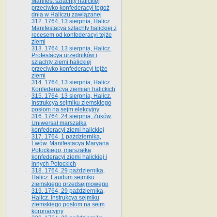
Manifest szlachty halickiej
przeciwko konfederacyi tegoż
dnia w Haliczu zawiązanej
312. 1764, 13 sierpnia, Halicz.
Manifestacya szlachty halickiej z
recesem od konfederacyi tejże
ziemi
313. 1764, 13 sierpnia, Halicz.
Protestacya urzędników i
szlachty ziemi halickiej
przeciwko konfederacyi tejże
ziemi
314. 1764, 13 sierpnia, Halicz.
Konfederacya ziemian halickich
315. 1764, 13 sierpnia, Halicz.
Instrukcya sejmiku ziemskiego
posłom na sejm elekcyjny
316. 1764, 24 sierpnia, Żuków.
Uniwersał marszałka
konfederacyi ziemi halickiej
317. 1764, 1 października,
Lwów. Manifestacya Maryana
Potockiego, marszałka
konfederacyi ziemi halickiej i
innych Potockich
318. 1764, 29 października,
Halicz. Laudum sejmiku
ziemskiego przedsejmowego
319. 1764, 29 października,
Halicz. Instrukcya sejmiku
ziemskiego posłom na sejm
koronacyjny