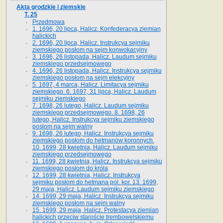
Akta grodzkie i ziemskie
T. 25
Przedmowa
1. 1696, 20 lipca, Halicz. Konfederacya ziemian
halickich
2. 1696, 20 lipca, Halicz. Instrukcya sejmiku
ziemskiego posłom na sejm konwokacyjny
3. 1696, 26 listopada, Halicz. Laudum sejmiku
ziemskiego przedsejmowego
4. 1696, 26 listopada, Halicz. Instrukcya sejmiku
ziemskiego posłom na sejm elekcyjny
5. 1697, 4 marca, Halicz. Limitacya sejmiku
ziemskiego. 6. 1697, 31 lipca, Halicz. Laudum
sejmiku ziemskiego
7. 1698, 26 lutego, Halicz. Laudum sejmiku
ziemskiego przedsejmowego. 8. 1698, 26
lutego, Halicz. Instrukcya sejmiku ziemskiego
posłom na sejm walny
9. 1698, 26 lutego, Halicz. Instrukcya sejmiku
ziemskiego posłom do hetmanów koronnych.
10. 1699, 28 kwietnia, Halicz. Laudum sejmiku
ziemskiego przedsejmowego
11. 1699, 28 kwietnia, Halicz. Instrukcya sejmiku
ziemskiego posłom do króla
12. 1699, 28 kwietnia, Halicz. Instrukcya
sejmiku posłom do hetmana pol. kor. 13. 1699,
29 maja, Halicz. Laudum sejmiku ziemskiego
14. 1699, 29 maja, Halicz. Instrukcya sejmiku
ziemskiego posłom na sejm walny
15. 1699, 29 maja, Halicz. Protestacya ziemian
halickich przeciw staroście trembowelskiemu