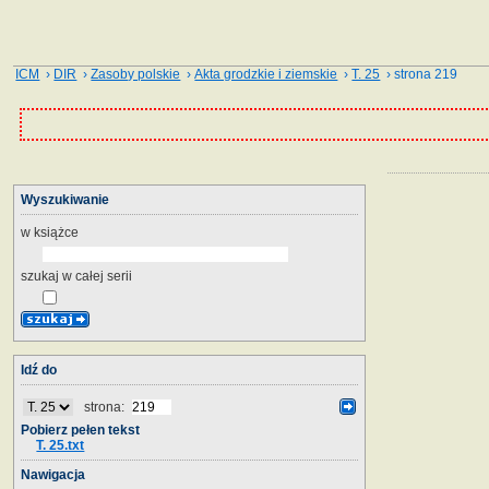
ICM
›
DIR
›
Zasoby polskie
›
Akta grodzkie i ziemskie
›
T. 25
› strona 219
Wyszukiwanie
w książce
szukaj w całej serii
Idź do
strona:
Pobierz pełen tekst
T. 25.txt
Nawigacja