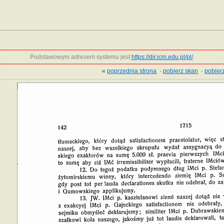
Podstawowym adresem systemu jest
https://dir.icm.edu.pl/pl/
.
«
poprzednia strona
·
pobierz skan
·
pobierz