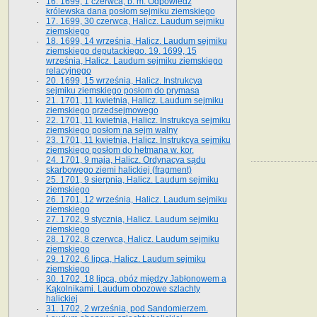
16. 1699, 1 czerwca, b. m. Odpowiedź
królewska dana posłom sejmiku ziemskiego
17. 1699, 30 czerwca, Halicz. Laudum sejmiku
ziemskiego
18. 1699, 14 września, Halicz. Laudum sejmiku
ziemskiego deputackiego. 19. 1699, 15
września, Halicz. Laudum sejmiku ziemskiego
relacyjnego
20. 1699, 15 września, Halicz. Instrukcya
sejmiku ziemskiego posłom do prymasa
21. 1701, 11 kwietnia, Halicz. Laudum sejmiku
ziemskiego przedsejmowego
22. 1701, 11 kwietnia, Halicz. Instrukcya sejmiku
ziemskiego posłom na sejm walny
23. 1701, 11 kwietnia, Halicz. Instrukcya sejmiku
ziemskiego posłom do hetmana w. kor.
24. 1701, 9 maja, Halicz. Ordynacya sądu
skarbowego ziemi halickiej (fragment)
25. 1701, 9 sierpnia, Halicz. Laudum sejmiku
ziemskiego
26. 1701, 12 września, Halicz. Laudum sejmiku
ziemskiego
27. 1702, 9 stycznia, Halicz. Laudum sejmiku
ziemskiego
28. 1702, 8 czerwca, Halicz. Laudum sejmiku
ziemskiego
29. 1702, 6 lipca, Halicz. Laudum sejmiku
ziemskiego
30. 1702, 18 lipca, obóz między Jabłonowem a
Kąkolnikami. Laudum obozowe szlachty
halickiej
31. 1702, 2 września, pod Sandomierzem.