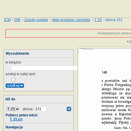
ICM
›
DIR
›
Zasoby polskie
›
Akta grodzkie i ziemskie
›
T. 25
› strona 231
Podstawowym adrese
«
Wyszukiwanie
w książce
szukaj w całej serii
Idź do
strona:
Pobierz pełen tekst
T. 25.txt
Nawigacja