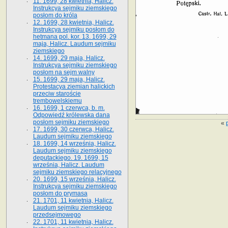
11. 1699, 28 kwietnia, Halicz.
Instrukcya sejmiku ziemskiego
posłom do króla
12. 1699, 28 kwietnia, Halicz.
Instrukcya sejmiku posłom do
hetmana pol. kor. 13. 1699, 29
maja, Halicz. Laudum sejmiku
ziemskiego
14. 1699, 29 maja, Halicz.
Instrukcya sejmiku ziemskiego
posłom na sejm walny
15. 1699, 29 maja, Halicz.
Protestacya ziemian halickich
przeciw staroście
trembowelskiemu
16. 1699, 1 czerwca, b. m.
Odpowiedź królewska dana
posłom sejmiku ziemskiego
«
17. 1699, 30 czerwca, Halicz.
Laudum sejmiku ziemskiego
18. 1699, 14 września, Halicz.
Laudum sejmiku ziemskiego
deputackiego. 19. 1699, 15
września, Halicz. Laudum
sejmiku ziemskiego relacyjnego
20. 1699, 15 września, Halicz.
Instrukcya sejmiku ziemskiego
posłom do prymasa
21. 1701, 11 kwietnia, Halicz.
Laudum sejmiku ziemskiego
przedsejmowego
22. 1701, 11 kwietnia, Halicz.