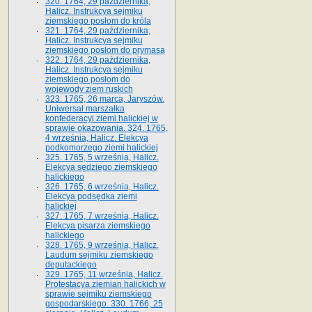
320. 1764, 29 października,
Halicz. Instrukcya sejmiku
ziemskiego posłom do króla
321. 1764, 29 października,
Halicz. Instrukcya sejmiku
ziemskiego posłom do prymasa
322. 1764, 29 października,
Halicz. Instrukcya sejmiku
ziemskiego posłom do
wojewody ziem ruskich
323. 1765, 26 marca, Jaryszów.
Uniwersał marszałka
konfederacyi ziemi halickiej w
sprawie okazowania. 324. 1765,
4 września, Halicz. Elekcya
podkomorzego ziemi halickiej
325. 1765, 5 września, Halicz.
Elekcya sędziego ziemskiego
halickiego
326. 1765, 6 września, Halicz.
Elekcya podsędka ziemi
halickiej
327. 1765, 7 września, Halicz.
Elekcya pisarza ziemskiego
halickiego
328. 1765, 9 września, Halicz.
Laudum sejmiku ziemskiego
deputackiego
329. 1765, 11 września, Halicz.
Protestacya ziemian halickich w
sprawie sejmiku ziemskiego
gospodarskiego. 330. 1766, 25