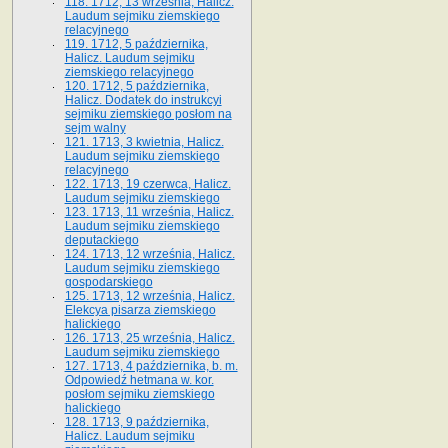
118. 1712, 13 września, Halicz.
Laudum sejmiku ziemskiego
relacyjnego
119. 1712, 5 października,
Halicz. Laudum sejmiku
ziemskiego relacyjnego
120. 1712, 5 października,
Halicz. Dodatek do instrukcyi
sejmiku ziemskiego posłom na
sejm walny
121. 1713, 3 kwietnia, Halicz.
Laudum sejmiku ziemskiego
relacyjnego
122. 1713, 19 czerwca, Halicz.
Laudum sejmiku ziemskiego
123. 1713, 11 września, Halicz.
Laudum sejmiku ziemskiego
deputackiego
124. 1713, 12 września, Halicz.
Laudum sejmiku ziemskiego
gospodarskiego
125. 1713, 12 września, Halicz.
Elekcya pisarza ziemskiego
halickiego
126. 1713, 25 września, Halicz.
Laudum sejmiku ziemskiego
127. 1713, 4 października, b. m.
Odpowiedź hetmana w. kor.
posłom sejmiku ziemskiego
halickiego
128. 1713, 9 października,
Halicz. Laudum sejmiku