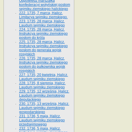
Odpowiedź marszałka
konfederacyi wołyńskiej posłom
sejmiku ziemskiego halickiego
222. 1735, 7 marca, Halicz.
Limitacya sejmiku ziemskiego.
223. 1735, 28 marca, Halicz.
Laudum sejmiku ziemskiego
224. 1735, 28 marca, Halicz.
Instrukcya sejmiku ziemskiego
posłom do króla
225. 1735, 28 marca, Halicz.
Instrukcya sejmiku ziemskiego
posłom do generała wojsk
rosyjskich
226. 1735, 28 marca, Halicz.
Instrukcya sejmiku ziemskiego
posłom do pułkownika wojsk
rosyjskich
227. 1735, 20 kwietnia, Halicz.
Laudum sejmiku ziemskiego
228. 1735, 8 sierpnia, Halicz.
Laudum sejmiku ziemskiego
229. 1735, 12 września, Halicz.
Laudum sejmiku ziemskiego
deputackiego
230. 1735, 13 września, Halicz.
Laudum sejmiku ziemskiego
gospodarskiego
231. 1736, 5 maja, Halicz.
Laudum sejmiku ziemskiego
przedsejmowego
232. 1736, 5 maja, Halicz.