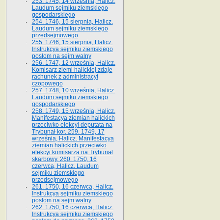
253. 1745, 14 września, Halicz.
Laudum sejmiku ziemskiego
gospodarskiego
254. 1746, 15 sierpnia, Halicz.
Laudum sejmiku ziemskiego
przedsejmowego
255. 1746, 15 sierpnia, Halicz.
Instrukcya sejmiku ziemskiego
posłom na sejm walny
256. 1747, 12 września, Halicz.
Komisarz ziemi halickiej zdaje
rachunek z administracyi
czopowego
257. 1748, 10 września, Halicz.
Laudum sejmiku ziemskiego
gospodarskiego
258. 1749, 15 września, Halicz.
Manifestacya ziemian halickich
przeciwko elekcyi deputata na
Trybunał kor. 259. 1749, 17
września, Halicz. Manifestacya
ziemian halickich przeciwko
elekcyi komisarza na Trybunał
skarbowy. 260. 1750, 16
czerwca, Halicz. Laudum
sejmiku ziemskiego
przedsejmowego
261. 1750, 16 czerwca, Halicz.
Instrukcya sejmiku ziemskiego
posłom na sejm walny
262. 1750, 16 czerwca, Halicz.
Instrukcya sejmiku ziemskiego