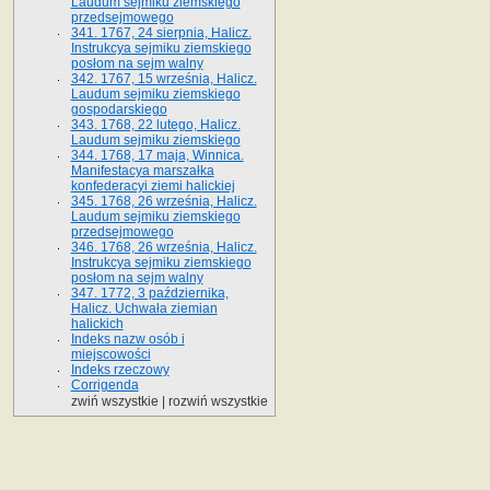
Laudum sejmiku ziemskiego
przedsejmowego
341. 1767, 24 sierpnia, Halicz.
Instrukcya sejmiku ziemskiego
posłom na sejm walny
342. 1767, 15 września, Halicz.
Laudum sejmiku ziemskiego
gospodarskiego
343. 1768, 22 lutego, Halicz.
Laudum sejmiku ziemskiego
344. 1768, 17 maja, Winnica.
Manifestacya marszałka
konfederacyi ziemi halickiej
345. 1768, 26 września, Halicz.
Laudum sejmiku ziemskiego
przedsejmowego
346. 1768, 26 września, Halicz.
Instrukcya sejmiku ziemskiego
posłom na sejm walny
347. 1772, 3 października,
Halicz. Uchwała ziemian
halickich
Indeks nazw osób i
miejscowości
Indeks rzeczowy
Corrigenda
zwiń wszystkie
|
rozwiń wszystkie