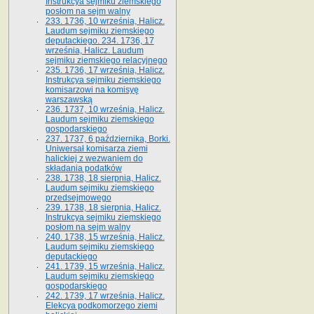
Instrukcya sejmiku ziemskiego
posłom na sejm walny
233. 1736, 10 września, Halicz.
Laudum sejmiku ziemskiego
deputackiego. 234. 1736, 17
września, Halicz. Laudum
sejmiku ziemskiego relacyjnego
235. 1736, 17 września, Halicz.
Instrukcya sejmiku ziemskiego
komisarzowi na komisyę
warszawską
236. 1737, 10 września, Halicz.
Laudum sejmiku ziemskiego
gospodarskiego
237. 1737, 6 października, Borki.
Uniwersał komisarza ziemi
halickiej z wezwaniem do
składania podatków
238. 1738, 18 sierpnia, Halicz.
Laudum sejmiku ziemskiego
przedsejmowego
239. 1738, 18 sierpnia, Halicz.
Instrukcya sejmiku ziemskiego
posłom na sejm walny
240. 1738, 15 września, Halicz.
Laudum sejmiku ziemskiego
deputackiego
241. 1739, 15 września, Halicz.
Laudum sejmiku ziemskiego
gospodarskiego
242. 1739, 17 września, Halicz.
Elekcya podkomorzego ziemi