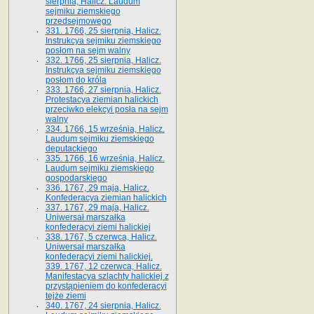
sierpnia, Halicz. Laudum
sejmiku ziemskiego
przedsejmowego
331. 1766, 25 sierpnia, Halicz.
Instrukcya sejmiku ziemskiego
posłom na sejm walny
332. 1766, 25 sierpnia, Halicz.
Instrukcya sejmiku ziemskiego
posłom do króla
333. 1766, 27 sierpnia, Halicz.
Protestacya ziemian halickich
przeciwko elekcyi posła na sejm
walny
334. 1766, 15 września, Halicz.
Laudum sejmiku ziemskiego
deputackiego
335. 1766, 16 września, Halicz.
Laudum sejmiku ziemskiego
gospodarskiego
336. 1767, 29 maja, Halicz.
Konfederacya ziemian halickich
337. 1767, 29 maja, Halicz.
Uniwersał marszałka
konfederacyi ziemi halickiej
338. 1767, 5 czerwca, Halicz.
Uniwersał marszałka
konfederacyi ziemi halickiej.
339. 1767, 12 czerwca, Halicz.
Manifestacya szlachty halickiej z
przystąpieniem do konfederacyi
tejże ziemi
340. 1767, 24 sierpnia, Halicz.