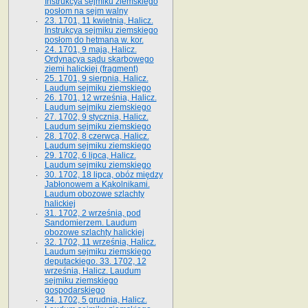
Instrukcya sejmiku ziemskiego
posłom na sejm walny
23. 1701, 11 kwietnia, Halicz.
Instrukcya sejmiku ziemskiego
posłom do hetmana w. kor.
24. 1701, 9 maja, Halicz.
Ordynacya sądu skarbowego
ziemi halickiej (fragment)
25. 1701, 9 sierpnia, Halicz.
Laudum sejmiku ziemskiego
26. 1701, 12 września, Halicz.
Laudum sejmiku ziemskiego
27. 1702, 9 stycznia, Halicz.
Laudum sejmiku ziemskiego
28. 1702, 8 czerwca, Halicz.
Laudum sejmiku ziemskiego
29. 1702, 6 lipca, Halicz.
Laudum sejmiku ziemskiego
30. 1702, 18 lipca, obóz między
Jabłonowem a Kąkolnikami.
Laudum obozowe szlachty
halickiej
31. 1702, 2 września, pod
Sandomierzem. Laudum
obozowe szlachty halickiej
32. 1702, 11 września, Halicz.
Laudum sejmiku ziemskiego
deputackiego. 33. 1702, 12
września, Halicz. Laudum
sejmiku ziemskiego
gospodarskiego
34. 1702, 5 grudnia, Halicz.