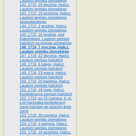
Laudum sejmiku ziemskiego
142. 1715, 29 stycznia, Halicz.
Laudum sejmiku ziemskiego
143. 1715, 10 września, Halicz.
Laudum sejmiku ziemskiego
gospodarskiego
144. 1715, 2 grudnia, Halicz.
Laudum sejmiku ziemskiego
145. 1715, 18 grudnia, pod
Kąkolnikami. Laudum ziemian
halickich na popisie uchwalone
146. 1716, 7 stycznia, Halicz.
Laudum sejmiku ziemskiego
147. 1716, 22 stycznia, Halicz.
Laudum ziemian halickich
148. 1716, 6 lutego, Halicz.
Laudum ziemian halickich
149. 1716, 23 marca, Halicz.
Laudum ziemian halickich
150. 1716, 20 kwietnia, Halicz.
Laudum ziemian halickich
151. 1716, 18 maja, Halicz.
Konfederacya ziemian halickich
152. 1716, po 15 czerwca, b. m.
List marszałka konfederacyi
ziemi halickiej do szlachty tejże
ziemi
153. 1716, 30 czerwca, Halicz.
Laudum sejmiku ziemskiego
154. 1716, 3 sierpnia, Halicz.
Laudum sejmiku ziemskiego
155. 1716, 16 września, Halicz.