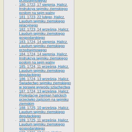
przedsejmowego
180. 1722, 17 sierpnia, Halicz.
Instrukcya sejmiku ziemskiego
posłom na sejm walny
181. 1723, 22 lutego, Halicz.
Laudum sejmiku ziemskiego
relacyjnego
182. 1723, 14 września, Halicz.
Laudum sejmiku ziemskiego
gospodarskiego
183. 1724, 14 sierpnia, Halicz.
Laudum sejmiku ziemskiego
przedsejmowego
184. 1724, 14 sierpnia, Halicz.
Instrukcya sejmiku ziemskiego
posłom na sejm walny
185. 1724, 11 września, Halicz.
Laudum sejmiku ziemskiego
deputackiego
186. 1724, 13 września, Halicz.
Świadectwo sejmiku ziemskiego
w sprawie wywodu szlachectwa
187. 1724, 13 września, Halicz.
Protestacye ziemian halickich
przeciwko zajściom na sejmiku
ziemskim
188. 1725, 10 września, Halicz.
Laudum sejmiku ziemskiego
deputackiego
189. 1725, 11 września, Halicz.
Laudum sejmiku ziemskiego
gospodarskiego