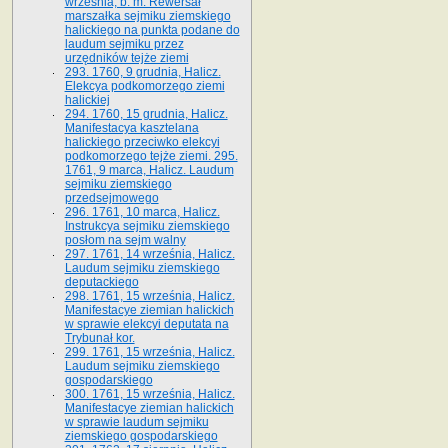
września, b. m. Rewersał
marszałka sejmiku ziemskiego
halickiego na punkta podane do
laudum sejmiku przez
urzędników tejże ziemi
293. 1760, 9 grudnia, Halicz.
Elekcya podkomorzego ziemi
halickiej
294. 1760, 15 grudnia, Halicz.
Manifestacya kasztelana
halickiego przeciwko elekcyi
podkomorzego tejże ziemi. 295.
1761, 9 marca, Halicz. Laudum
sejmiku ziemskiego
przedsejmowego
296. 1761, 10 marca, Halicz.
Instrukcya sejmiku ziemskiego
posłom na sejm walny
297. 1761, 14 września, Halicz.
Laudum sejmiku ziemskiego
deputackiego
298. 1761, 15 września, Halicz.
Manifestacye ziemian halickich
w sprawie elekcyi deputata na
Trybunał kor.
299. 1761, 15 września, Halicz.
Laudum sejmiku ziemskiego
gospodarskiego
300. 1761, 15 września, Halicz.
Manifestacye ziemian halickich
w sprawie laudum sejmiku
ziemskiego gospodarskiego