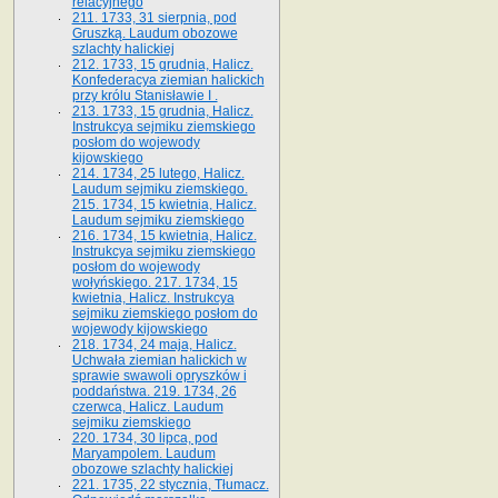
relacyjnego
211. 1733, 31 sierpnia, pod
Gruszką. Laudum obozowe
szlachty halickiej
212. 1733, 15 grudnia, Halicz.
Konfederacya ziemian halickich
przy królu Stanisławie I .
213. 1733, 15 grudnia, Halicz.
Instrukcya sejmiku ziemskiego
posłom do wojewody
kijowskiego
214. 1734, 25 lutego, Halicz.
Laudum sejmiku ziemskiego.
215. 1734, 15 kwietnia, Halicz.
Laudum sejmiku ziemskiego
216. 1734, 15 kwietnia, Halicz.
Instrukcya sejmiku ziemskiego
posłom do wojewody
wołyńskiego. 217. 1734, 15
kwietnia, Halicz. Instrukcya
sejmiku ziemskiego posłom do
wojewody kijowskiego
218. 1734, 24 maja, Halicz.
Uchwała ziemian halickich w
sprawie swawoli opryszków i
poddaństwa. 219. 1734, 26
czerwca, Halicz. Laudum
sejmiku ziemskiego
220. 1734, 30 lipca, pod
Maryampolem. Laudum
obozowe szlachty halickiej
221. 1735, 22 stycznia, Tłumacz.