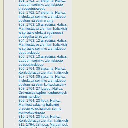
301. 1762, 17 sierpnia, Halicz.
Laudum sejmiku ziemskiego
przedsejmowego
302. 1762, 17 sierpnia, Halicz.
Instrukcya sejmiku ziemskiego
posłom na sejm walny
303. 1763, 10 września, Halicz.
Manifestacya ziemian halickich
w sprawie elekcyi sędziego i
podsędka tejże ziemi
304. 1763, 12 września, Halicz.
Manifestacye ziemian halickich
w sprawie sejmiku ziemskiego
deputackiego
305. 1763, 13 września, Halicz.
Laudum sejmiku ziemskiego
gospodarskiego
306. 1764, 30 stycznia, Halicz.
Konfederacya ziemian halickich
307. 1764, 30 stycznia, Halicz.
Instrukcya sejmiku ziemskiego
posłom na sejm konwokacyjny
308. 1764, 27 lutego, Halicz.
Ordynacya sądów kapturowych
ziemi halickiej
309. 1764, 23 lipca, Halicz.
Manifest szlachty halickiej
przeciwko uchwałom sejmu
konwokacyjnego
310. 1764, 23 lipca, Halicz.
Konfederacya ziemian halickich
311. 1764, 23 lipca, Maryampol.