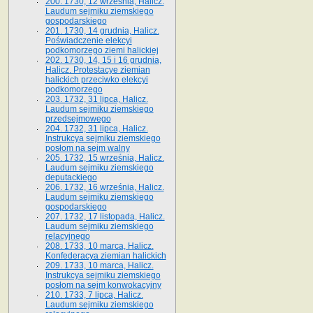
200. 1730, 12 września, Halicz.
Laudum sejmiku ziemskiego
gospodarskiego
201. 1730, 14 grudnia, Halicz.
Poświadczenie elekcyi
podkomorzego ziemi halickiej
202. 1730, 14, 15 i 16 grudnia,
Halicz. Protestacye ziemian
halickich przeciwko elekcyi
podkomorzego
203. 1732, 31 lipca, Halicz.
Laudum sejmiku ziemskiego
przedsejmowego
204. 1732, 31 lipca, Halicz.
Instrukcya sejmiku ziemskiego
posłom na sejm walny
205. 1732, 15 września, Halicz.
Laudum sejmiku ziemskiego
deputackiego
206. 1732, 16 września, Halicz.
Laudum sejmiku ziemskiego
gospodarskiego
207. 1732, 17 listopada, Halicz.
Laudum sejmiku ziemskiego
relacyjnego
208. 1733, 10 marca, Halicz.
Konfederacya ziemian halickich­
209. 1733, 10 marca, Halicz.
Instrukcya sejmiku ziemskiego
posłom na sejm konwokacyjny
210. 1733, 7 lipca, Halicz.
Laudum sejmiku ziemskiego