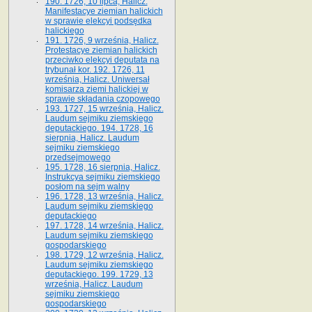
190. 1726, 10 lipca, Halicz.
Manifestacye ziemian halickich
w sprawie elekcyi podsędka
halickiego
191. 1726, 9 września, Halicz.
Protestacye ziemian halickich
przeciwko elekcyi deputata na
trybunał kor. 192. 1726, 11
września, Halicz. Uniwersał
komisarza ziemi halickiej w
sprawie składania czopowego
193. 1727, 15 września, Halicz.
Laudum sejmiku ziemskiego
deputackiego. 194. 1728, 16
sierpnia, Halicz. Laudum
sejmiku ziemskiego
przedsejmowego
195. 1728, 16 sierpnia, Halicz.
Instrukcya sejmiku ziemskiego
posłom na sejm walny
196. 1728, 13 września, Halicz.
Laudum sejmiku ziemskiego
deputackiego
197. 1728, 14 września, Halicz.
Laudum sejmiku ziemskiego
gospodarskiego
198. 1729, 12 września, Halicz.
Laudum sejmiku ziemskiego
deputackiego. 199. 1729, 13
września, Halicz. Laudum
sejmiku ziemskiego
gospodarskiego