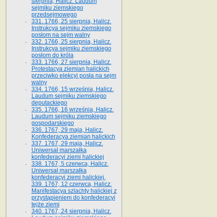
sierpnia, Halicz. Laudum
sejmiku ziemskiego
przedsejmowego
331. 1766, 25 sierpnia, Halicz.
Instrukcya sejmiku ziemskiego
posłom na sejm walny
332. 1766, 25 sierpnia, Halicz.
Instrukcya sejmiku ziemskiego
posłom do króla
333. 1766, 27 sierpnia, Halicz.
Protestacya ziemian halickich
przeciwko elekcyi posła na sejm
walny
334. 1766, 15 września, Halicz.
Laudum sejmiku ziemskiego
deputackiego
335. 1766, 16 września, Halicz.
Laudum sejmiku ziemskiego
gospodarskiego
336. 1767, 29 maja, Halicz.
Konfederacya ziemian halickich
337. 1767, 29 maja, Halicz.
Uniwersał marszałka
konfederacyi ziemi halickiej
338. 1767, 5 czerwca, Halicz.
Uniwersał marszałka
konfederacyi ziemi halickiej.
339. 1767, 12 czerwca, Halicz.
Manifestacya szlachty halickiej z
przystąpieniem do konfederacyi
tejże ziemi
340. 1767, 24 sierpnia, Halicz.