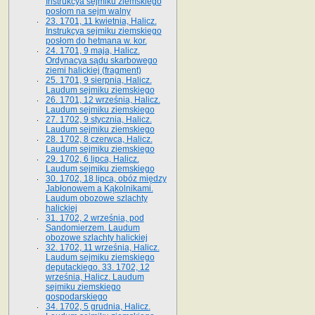
Instrukcya sejmiku ziemskiego
posłom na sejm walny
23. 1701, 11 kwietnia, Halicz.
Instrukcya sejmiku ziemskiego
posłom do hetmana w. kor.
24. 1701, 9 maja, Halicz.
Ordynacya sądu skarbowego
ziemi halickiej (fragment)
25. 1701, 9 sierpnia, Halicz.
Laudum sejmiku ziemskiego
26. 1701, 12 września, Halicz.
Laudum sejmiku ziemskiego
27. 1702, 9 stycznia, Halicz.
Laudum sejmiku ziemskiego
28. 1702, 8 czerwca, Halicz.
Laudum sejmiku ziemskiego
29. 1702, 6 lipca, Halicz.
Laudum sejmiku ziemskiego
30. 1702, 18 lipca, obóz między
Jabłonowem a Kąkolnikami.
Laudum obozowe szlachty
halickiej
31. 1702, 2 września, pod
Sandomierzem. Laudum
obozowe szlachty halickiej
32. 1702, 11 września, Halicz.
Laudum sejmiku ziemskiego
deputackiego. 33. 1702, 12
września, Halicz. Laudum
sejmiku ziemskiego
gospodarskiego
34. 1702, 5 grudnia, Halicz.