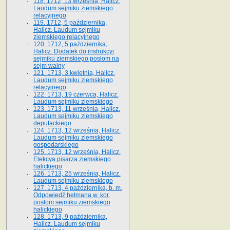
118. 1712, 13 września, Halicz.
Laudum sejmiku ziemskiego
relacyjnego
119. 1712, 5 października,
Halicz. Laudum sejmiku
ziemskiego relacyjnego
120. 1712, 5 października,
Halicz. Dodatek do instrukcyi
sejmiku ziemskiego posłom na
sejm walny
121. 1713, 3 kwietnia, Halicz.
Laudum sejmiku ziemskiego
relacyjnego
122. 1713, 19 czerwca, Halicz.
Laudum sejmiku ziemskiego
123. 1713, 11 września, Halicz.
Laudum sejmiku ziemskiego
deputackiego
124. 1713, 12 września, Halicz.
Laudum sejmiku ziemskiego
gospodarskiego
125. 1713, 12 września, Halicz.
Elekcya pisarza ziemskiego
halickiego
126. 1713, 25 września, Halicz.
Laudum sejmiku ziemskiego
127. 1713, 4 października, b. m.
Odpowiedź hetmana w. kor.
posłom sejmiku ziemskiego
halickiego
128. 1713, 9 października,
Halicz. Laudum sejmiku