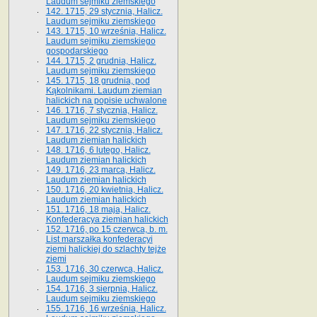
Laudum sejmiku ziemskiego
142. 1715, 29 stycznia, Halicz.
Laudum sejmiku ziemskiego
143. 1715, 10 września, Halicz.
Laudum sejmiku ziemskiego
gospodarskiego
144. 1715, 2 grudnia, Halicz.
Laudum sejmiku ziemskiego
145. 1715, 18 grudnia, pod
Kąkolnikami. Laudum ziemian
halickich na popisie uchwalone
146. 1716, 7 stycznia, Halicz.
Laudum sejmiku ziemskiego
147. 1716, 22 stycznia, Halicz.
Laudum ziemian halickich
148. 1716, 6 lutego, Halicz.
Laudum ziemian halickich
149. 1716, 23 marca, Halicz.
Laudum ziemian halickich
150. 1716, 20 kwietnia, Halicz.
Laudum ziemian halickich
151. 1716, 18 maja, Halicz.
Konfederacya ziemian halickich
152. 1716, po 15 czerwca, b. m.
List marszałka konfederacyi
ziemi halickiej do szlachty tejże
ziemi
153. 1716, 30 czerwca, Halicz.
Laudum sejmiku ziemskiego
154. 1716, 3 sierpnia, Halicz.
Laudum sejmiku ziemskiego
155. 1716, 16 września, Halicz.