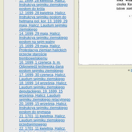
11. 1699, 28 kwietnia, Halicz.
Instrukcya sejmiku ziemskiego
posłom do króla
12. 1699, 28 kwietnia, Halicz.
Instrukcya sejmiku posłom do
hetmana pol. kor. 13. 1699, 29
maja, Halicz. Laudum sejmiku
ziemskiego
14. 1699, 29 maja, Halicz.
Instrukcya sejmiku ziemskiego
posłom na sejm walny
15. 1699, 29 maja, Halicz.
Protestacya ziemian halickich
przeciw staroście
trembowelskiemu
16. 1699, 1 czerwca, b. m.
Odpowiedź królewska dana
«
posłom sejmiku ziemskiego
17. 1699, 30 czerwca, Halicz.
Laudum sejmiku ziemskiego
18. 1699, 14 września, Halicz.
Laudum sejmiku ziemskiego
deputackiego. 19. 1699, 15
września, Halicz. Laudum
sejmiku ziemskiego relacyjnego
20. 1699, 15 września, Halicz.
Instrukcya sejmiku ziemskiego
posłom do prymasa
21. 1701, 11 kwietnia, Halicz.
Laudum sejmiku ziemskiego
przedsejmowego
22. 1701, 11 kwietnia, Halicz.