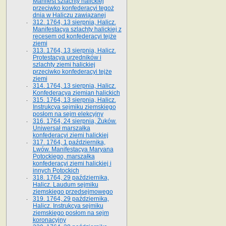
Manifest szlachty halickiej
przeciwko konfederacyi tegoż
dnia w Haliczu zawiązanej
312. 1764, 13 sierpnia, Halicz.
Manifestacya szlachty halickiej z
recesem od konfederacyi tejże
ziemi
313. 1764, 13 sierpnia, Halicz.
Protestacya urzędników i
szlachty ziemi halickiej
przeciwko konfederacyi tejże
ziemi
314. 1764, 13 sierpnia, Halicz.
Konfederacya ziemian halickich
315. 1764, 13 sierpnia, Halicz.
Instrukcya sejmiku ziemskiego
posłom na sejm elekcyjny
316. 1764, 24 sierpnia, Żuków.
Uniwersał marszałka
konfederacyi ziemi halickiej
317. 1764, 1 października,
Lwów. Manifestacya Maryana
Potockiego, marszałka
konfederacyi ziemi halickiej i
innych Potockich
318. 1764, 29 października,
Halicz. Laudum sejmiku
ziemskiego przedsejmowego
319. 1764, 29 października,
Halicz. Instrukcya sejmiku
ziemskiego posłom na sejm
koronacyjny