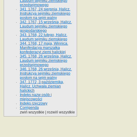
Laudum sejmiku ziemskiego
przedsejmowego
341. 1767, 24 sierpnia, Halicz.
Instrukcya sejmiku ziemskiego
posłom na sejm walny
342. 1767, 15 września, Halicz.
Laudum sejmiku ziemskiego
gospodarskiego
343. 1768, 22 lutego, Halicz.
Laudum sejmiku ziemskiego
344. 1768, 17 maja, Winnica.
Manifestacya marszałka
konfederacyi ziemi halickiej
345. 1768, 26 września, Halicz.
Laudum sejmiku ziemskiego
przedsejmowego
346. 1768, 26 września, Halicz.
Instrukcya sejmiku ziemskiego
posłom na sejm walny
347. 1772, 3 października,
Halicz. Uchwała ziemian
halickich
Indeks nazw osób i
miejscowości
Indeks rzeczowy
Corrigenda
zwiń wszystkie
|
rozwiń wszystkie