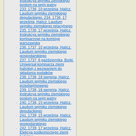
Instrukcya sejmiku ziemskiego
posłom na sejm walny
233. 1736, 10 września, Halicz.
Laudum sejmiku ziemskiego
deputackiego. 234. 1736, 17
września, Halicz. Laudum
sejmiku ziemskiego relacyjnego
235. 1736, 17 września, Halicz.
Instrukcya sejmiku ziemskiego
komisarzowi na komisyę
warszawską
236. 1737, 10 września, Halicz.
Laudum sejmiku ziemskiego
gospodarskiego
237. 1737, 6 października, Borki.
Uniwersał komisarza ziemi
halickiej z wezwaniem do
składania podatków
238. 1738, 18 sierpnia, Halicz.
Laudum sejmiku ziemskiego
przedsejmowego
239. 1738, 18 sierpnia, Halicz.
Instrukcya sejmiku ziemskiego
posłom na sejm walny
240. 1738, 15 września, Halicz.
Laudum sejmiku ziemskiego
deputackiego
241. 1739, 15 września, Halicz.
Laudum sejmiku ziemskiego
gospodarskiego
242. 1739, 17 września, Halicz.
Elekcya podkomorzego ziemi