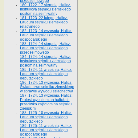
przedsejmowego
180. 1722, 17 sierpnia, Halicz.
Instrukcya sejmiku ziemskiego
posłom na sejm walny
181. 1723, 22 lutego, Halicz.
Laudum sejmiku ziemskiego
relacyjnego
182. 1723, 14 września, Halicz.
Laudum sejmiku ziemskiego
gospodarskiego
183. 1724, 14 sierpnia, Halicz.
Laudum sejmiku ziemskiego
przedsejmowego
184. 1724, 14 sierpnia, Halicz.
Instrukcya sejmiku ziemskiego
posłom na sejm walny
185. 1724, 11 września, Halicz.
Laudum sejmiku ziemskiego
deputackiego
186. 1724, 13 września, Halicz.
Świadectwo sejmiku ziemskiego
w sprawie wywodu szlachectwa
187. 1724, 13 września, Halicz.
Protestacye ziemian halickich
przeciwko zajściom na sejmiku
ziemskim
188. 1725, 10 września, Halicz.
Laudum sejmiku ziemskiego
deputackiego
189. 1725, 11 września, Halicz.
Laudum sejmiku ziemskiego
gospodarskiego