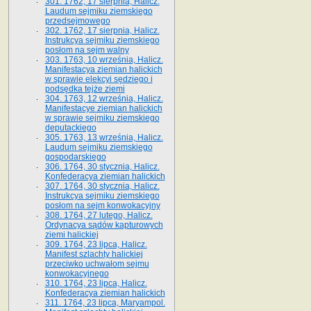
301. 1762, 17 sierpnia, Halicz.
Laudum sejmiku ziemskiego
przedsejmowego
302. 1762, 17 sierpnia, Halicz.
Instrukcya sejmiku ziemskiego
posłom na sejm walny
303. 1763, 10 września, Halicz.
Manifestacya ziemian halickich
w sprawie elekcyi sędziego i
podsędka tejże ziemi
304. 1763, 12 września, Halicz.
Manifestacye ziemian halickich
w sprawie sejmiku ziemskiego
deputackiego
305. 1763, 13 września, Halicz.
Laudum sejmiku ziemskiego
gospodarskiego
306. 1764, 30 stycznia, Halicz.
Konfederacya ziemian halickich
307. 1764, 30 stycznia, Halicz.
Instrukcya sejmiku ziemskiego
posłom na sejm konwokacyjny
308. 1764, 27 lutego, Halicz.
Ordynacya sądów kapturowych
ziemi halickiej
309. 1764, 23 lipca, Halicz.
Manifest szlachty halickiej
przeciwko uchwałom sejmu
konwokacyjnego
310. 1764, 23 lipca, Halicz.
Konfederacya ziemian halickich
311. 1764, 23 lipca, Maryampol.