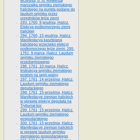
września, b. m. Rewersał
marszałka sejmiku ziemskiego
halickiego na punkta podane do
laudum sejmiku przez
urzędników tejże ziemi
293. 1760, 9 grudnia, Halicz.
Elekcya podkomorzego ziemi
halickiej
294. 1760, 15 grudnia, Halicz.
Manifestacya kasztelana
halickiego przeciwko elekcyi
podkomorzego tejże ziemi. 295.
1761, 9 marca, Halicz. Laudum
sejmiku ziemskiego
przedsejmowego
296. 1761, 10 marca, Halicz.
Instrukcya sejmiku ziemskiego
posłom na sejm walny
297. 1761, 14 września, Halicz.
Laudum sejmiku ziemskiego
deputackiego
298. 1761, 15 września, Halicz.
Manifestacye ziemian halickich
w sprawie elekcyi deputata na
Trybunał kor.
299. 1761, 15 września, Halicz.
Laudum sejmiku ziemskiego
gospodarskiego
300. 1761, 15 września, Halicz.
Manifestacye ziemian halickich
w sprawie laudum sejmiku
ziemskiego gospodarskiego