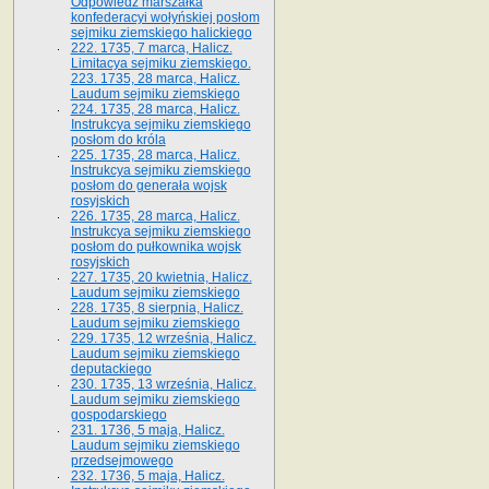
Odpowiedź marszałka
konfederacyi wołyńskiej posłom
sejmiku ziemskiego halickiego
222. 1735, 7 marca, Halicz.
Limitacya sejmiku ziemskiego.
223. 1735, 28 marca, Halicz.
Laudum sejmiku ziemskiego
224. 1735, 28 marca, Halicz.
Instrukcya sejmiku ziemskiego
posłom do króla
225. 1735, 28 marca, Halicz.
Instrukcya sejmiku ziemskiego
posłom do generała wojsk
rosyjskich
226. 1735, 28 marca, Halicz.
Instrukcya sejmiku ziemskiego
posłom do pułkownika wojsk
rosyjskich
227. 1735, 20 kwietnia, Halicz.
Laudum sejmiku ziemskiego
228. 1735, 8 sierpnia, Halicz.
Laudum sejmiku ziemskiego
229. 1735, 12 września, Halicz.
Laudum sejmiku ziemskiego
deputackiego
230. 1735, 13 września, Halicz.
Laudum sejmiku ziemskiego
gospodarskiego
231. 1736, 5 maja, Halicz.
Laudum sejmiku ziemskiego
przedsejmowego
232. 1736, 5 maja, Halicz.