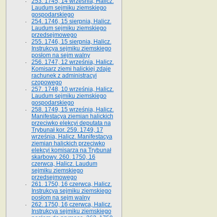
253. 1745, 14 września, Halicz.
Laudum sejmiku ziemskiego
gospodarskiego
254. 1746, 15 sierpnia, Halicz.
Laudum sejmiku ziemskiego
przedsejmowego
255. 1746, 15 sierpnia, Halicz.
Instrukcya sejmiku ziemskiego
posłom na sejm walny
256. 1747, 12 września, Halicz.
Komisarz ziemi halickiej zdaje
rachunek z administracyi
czopowego
257. 1748, 10 września, Halicz.
Laudum sejmiku ziemskiego
gospodarskiego
258. 1749, 15 września, Halicz.
Manifestacya ziemian halickich
przeciwko elekcyi deputata na
Trybunał kor. 259. 1749, 17
września, Halicz. Manifestacya
ziemian halickich przeciwko
elekcyi komisarza na Trybunał
skarbowy. 260. 1750, 16
czerwca, Halicz. Laudum
sejmiku ziemskiego
przedsejmowego
261. 1750, 16 czerwca, Halicz.
Instrukcya sejmiku ziemskiego
posłom na sejm walny
262. 1750, 16 czerwca, Halicz.
Instrukcya sejmiku ziemskiego