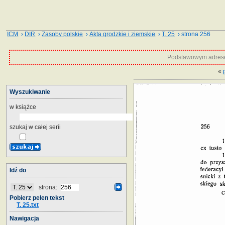
ICM
›
DIR
›
Zasoby polskie
›
Akta grodzkie i ziemskie
›
T. 25
› strona 256
Podstawowym adrese
«
Wyszukiwanie
w książce
szukaj w całej serii
Idź do
strona:
Pobierz pełen tekst
T. 25.txt
Nawigacja