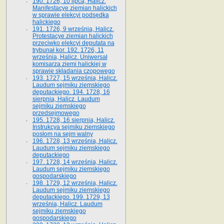
190. 1726, 10 lipca, Halicz.
Manifestacye ziemian halickich
w sprawie elekcyi podsędka
halickiego
191. 1726, 9 września, Halicz.
Protestacye ziemian halickich
przeciwko elekcyi deputata na
trybunał kor. 192. 1726, 11
września, Halicz. Uniwersał
komisarza ziemi halickiej w
sprawie składania czopowego
193. 1727, 15 września, Halicz.
Laudum sejmiku ziemskiego
deputackiego. 194. 1728, 16
sierpnia, Halicz. Laudum
sejmiku ziemskiego
przedsejmowego
195. 1728, 16 sierpnia, Halicz.
Instrukcya sejmiku ziemskiego
posłom na sejm walny
196. 1728, 13 września, Halicz.
Laudum sejmiku ziemskiego
deputackiego
197. 1728, 14 września, Halicz.
Laudum sejmiku ziemskiego
gospodarskiego
198. 1729, 12 września, Halicz.
Laudum sejmiku ziemskiego
deputackiego. 199. 1729, 13
września, Halicz. Laudum
sejmiku ziemskiego
gospodarskiego