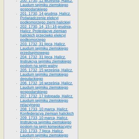
200. 1730, 12 września, Halicz.
Laudum sejmiku ziemskiego
gospodarskiego
201. 1730, 14 grudnia, Halicz.
Poświadczenie elekcyi
podkomorzego ziemi halickiej
202. 1730, 14, 15 i 16 grudnia,
Halicz. Protestacye ziemian
halickich przeciwko elekcyi
podkomorzego
203. 1732, 31 lipca, Halicz.
Laudum sejmiku ziemskiego
przedsejmowego
204. 1732, 31 lipca, Halicz.
Instrukcya sejmiku ziemskiego
posłom na sejm walny
205. 1732, 15 września, Halicz.
Laudum sejmiku ziemskiego
deputackiego
206. 1732, 16 września, Halicz.
Laudum sejmiku ziemskiego
gospodarskiego
207. 1732, 17 listopada, Halicz.
Laudum sejmiku ziemskiego
relacyjnego
208. 1733, 10 marca, Halicz.
Konfederacya ziemian halickich­
209. 1733, 10 marca, Halicz.
Instrukcya sejmiku ziemskiego
posłom na sejm konwokacyjny
210. 1733, 7 lipca, Halicz.
Laudum sejmiku ziemskiego