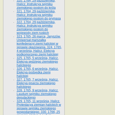
320. 1764, 29 października,
Halicz. Instrukcya sejmiku
ziemskiego posłom do króla
321. 1764, 29 października,
Halicz. Instrukcya sejmiku
ziemskiego posłom do prymasa
322. 1764, 29 października,
Halicz. Instrukcya sejmiku
ziemskiego posłom do
wojewody ziem ruskich
323. 1765, 26 marca, Jaryszów.
Uniwersał marszałka
konfederacyi ziemi halickiej w
sprawie okazowania. 324. 1765,
4 września, Halicz. Elekcya
podkomorzego ziemi halickiej
325. 1765, 5 września, Halicz.
Elekcya sędziego ziemskiego
halickiego
326. 1765, 6 września, Halicz.
Elekcya podsędka ziemi
halickiej
327. 1765, 7 września, Halicz.
Elekcya pisarza ziemskiego
halickiego
328. 1765, 9 września, Halicz.
Laudum sejmiku ziemskiego
deputackiego
329. 1765, 11 września, Halicz.
Protestacya ziemian halickich w
sprawie sejmiku ziemskiego
gospodarskiego. 330. 1766, 25