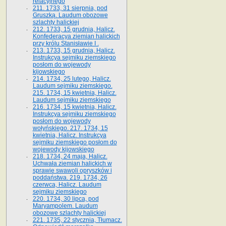
relacyjnego
211. 1733, 31 sierpnia, pod
Gruszką. Laudum obozowe
szlachty halickiej
212. 1733, 15 grudnia, Halicz.
Konfederacya ziemian halickich
przy królu Stanisławie I .
213. 1733, 15 grudnia, Halicz.
Instrukcya sejmiku ziemskiego
posłom do wojewody
kijowskiego
214. 1734, 25 lutego, Halicz.
Laudum sejmiku ziemskiego.
215. 1734, 15 kwietnia, Halicz.
Laudum sejmiku ziemskiego
216. 1734, 15 kwietnia, Halicz.
Instrukcya sejmiku ziemskiego
posłom do wojewody
wołyńskiego. 217. 1734, 15
kwietnia, Halicz. Instrukcya
sejmiku ziemskiego posłom do
wojewody kijowskiego
218. 1734, 24 maja, Halicz.
Uchwała ziemian halickich w
sprawie swawoli opryszków i
poddaństwa. 219. 1734, 26
czerwca, Halicz. Laudum
sejmiku ziemskiego
220. 1734, 30 lipca, pod
Maryampolem. Laudum
obozowe szlachty halickiej
221. 1735, 22 stycznia, Tłumacz.