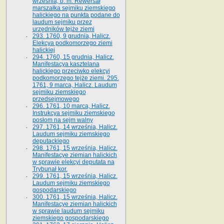
września, b. m. Rewersał
marszałka sejmiku ziemskiego
halickiego na punkta podane do
laudum sejmiku przez
urzędników tejże ziemi
293. 1760, 9 grudnia, Halicz.
Elekcya podkomorzego ziemi
halickiej
294. 1760, 15 grudnia, Halicz.
Manifestacya kasztelana
halickiego przeciwko elekcyi
podkomorzego tejże ziemi. 295.
1761, 9 marca, Halicz. Laudum
sejmiku ziemskiego
przedsejmowego
296. 1761, 10 marca, Halicz.
Instrukcya sejmiku ziemskiego
posłom na sejm walny
297. 1761, 14 września, Halicz.
Laudum sejmiku ziemskiego
deputackiego
298. 1761, 15 września, Halicz.
Manifestacye ziemian halickich
w sprawie elekcyi deputata na
Trybunał kor.
299. 1761, 15 września, Halicz.
Laudum sejmiku ziemskiego
gospodarskiego
300. 1761, 15 września, Halicz.
Manifestacye ziemian halickich
w sprawie laudum sejmiku
ziemskiego gospodarskiego