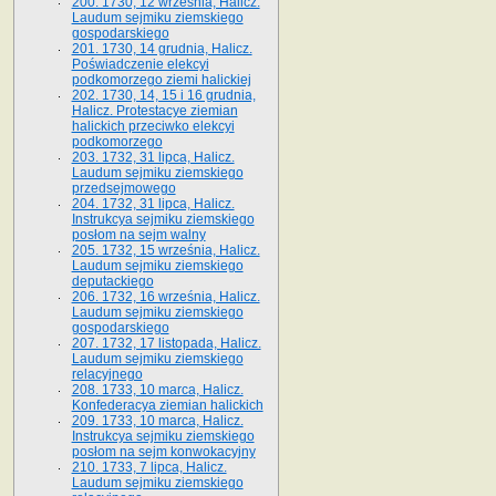
200. 1730, 12 września, Halicz.
Laudum sejmiku ziemskiego
gospodarskiego
201. 1730, 14 grudnia, Halicz.
Poświadczenie elekcyi
podkomorzego ziemi halickiej
202. 1730, 14, 15 i 16 grudnia,
Halicz. Protestacye ziemian
halickich przeciwko elekcyi
podkomorzego
203. 1732, 31 lipca, Halicz.
Laudum sejmiku ziemskiego
przedsejmowego
204. 1732, 31 lipca, Halicz.
Instrukcya sejmiku ziemskiego
posłom na sejm walny
205. 1732, 15 września, Halicz.
Laudum sejmiku ziemskiego
deputackiego
206. 1732, 16 września, Halicz.
Laudum sejmiku ziemskiego
gospodarskiego
207. 1732, 17 listopada, Halicz.
Laudum sejmiku ziemskiego
relacyjnego
208. 1733, 10 marca, Halicz.
Konfederacya ziemian halickich­
209. 1733, 10 marca, Halicz.
Instrukcya sejmiku ziemskiego
posłom na sejm konwokacyjny
210. 1733, 7 lipca, Halicz.
Laudum sejmiku ziemskiego