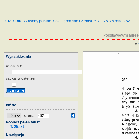
ICM
›
DIR
›
Zasoby polskie
›
Akta grodzkie i ziemskie
›
T. 25
› strona 262
Podstawowym adrese
«
Wyszukiwanie
w książce
szukaj w całej serii
Idź do
strona:
Pobierz pełen tekst
T. 25.txt
Nawigacja