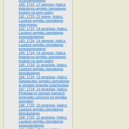
przedsejmowego
180. 1722, 17 sierpnia, Halicz.
Instrukcya sejmiku ziemskiego
posłom na sejm walny
181. 1723, 22 lutego, Halicz.
Laudum sejmiku ziemskiego
relacyjnego
182. 1723, 14 września, Halicz.
Laudum sejmiku ziemskiego
gospodarskiego
183. 1724, 14 sierpnia, Halicz.
Laudum sejmiku ziemskiego
przedsejmowego
184. 1724, 14 sierpnia, Halicz.
Instrukcya sejmiku ziemskiego
posłom na sejm walny
185. 1724, 11 września, Halicz.
Laudum sejmiku ziemskiego
deputackiego
186. 1724, 13 września, Halicz.
Świadectwo sejmiku ziemskiego
w sprawie wywodu szlachectwa
187. 1724, 13 września, Halicz.
Protestacye ziemian halickich
przeciwko zajściom na sejmiku
ziemskim
188. 1725, 10 września, Halicz.
Laudum sejmiku ziemskiego
deputackiego
189. 1725, 11 września, Halicz.
Laudum sejmiku ziemskiego
gospodarskiego