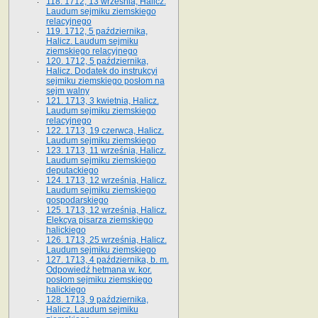
118. 1712, 13 września, Halicz.
Laudum sejmiku ziemskiego
relacyjnego
119. 1712, 5 października,
Halicz. Laudum sejmiku
ziemskiego relacyjnego
120. 1712, 5 października,
Halicz. Dodatek do instrukcyi
sejmiku ziemskiego posłom na
sejm walny
121. 1713, 3 kwietnia, Halicz.
Laudum sejmiku ziemskiego
relacyjnego
122. 1713, 19 czerwca, Halicz.
Laudum sejmiku ziemskiego
123. 1713, 11 września, Halicz.
Laudum sejmiku ziemskiego
deputackiego
124. 1713, 12 września, Halicz.
Laudum sejmiku ziemskiego
gospodarskiego
125. 1713, 12 września, Halicz.
Elekcya pisarza ziemskiego
halickiego
126. 1713, 25 września, Halicz.
Laudum sejmiku ziemskiego
127. 1713, 4 października, b. m.
Odpowiedź hetmana w. kor.
posłom sejmiku ziemskiego
halickiego
128. 1713, 9 października,
Halicz. Laudum sejmiku