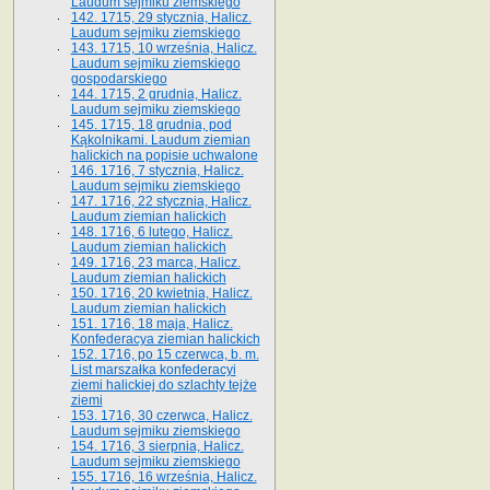
Laudum sejmiku ziemskiego
142. 1715, 29 stycznia, Halicz.
Laudum sejmiku ziemskiego
143. 1715, 10 września, Halicz.
Laudum sejmiku ziemskiego
gospodarskiego
144. 1715, 2 grudnia, Halicz.
Laudum sejmiku ziemskiego
145. 1715, 18 grudnia, pod
Kąkolnikami. Laudum ziemian
halickich na popisie uchwalone
146. 1716, 7 stycznia, Halicz.
Laudum sejmiku ziemskiego
147. 1716, 22 stycznia, Halicz.
Laudum ziemian halickich
148. 1716, 6 lutego, Halicz.
Laudum ziemian halickich
149. 1716, 23 marca, Halicz.
Laudum ziemian halickich
150. 1716, 20 kwietnia, Halicz.
Laudum ziemian halickich
151. 1716, 18 maja, Halicz.
Konfederacya ziemian halickich
152. 1716, po 15 czerwca, b. m.
List marszałka konfederacyi
ziemi halickiej do szlachty tejże
ziemi
153. 1716, 30 czerwca, Halicz.
Laudum sejmiku ziemskiego
154. 1716, 3 sierpnia, Halicz.
Laudum sejmiku ziemskiego
155. 1716, 16 września, Halicz.