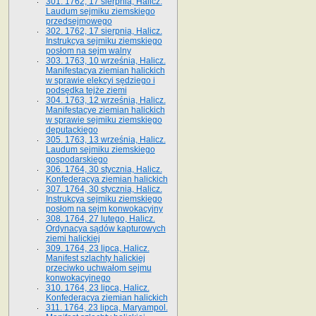
301. 1762, 17 sierpnia, Halicz.
Laudum sejmiku ziemskiego
przedsejmowego
302. 1762, 17 sierpnia, Halicz.
Instrukcya sejmiku ziemskiego
posłom na sejm walny
303. 1763, 10 września, Halicz.
Manifestacya ziemian halickich
w sprawie elekcyi sędziego i
podsędka tejże ziemi
304. 1763, 12 września, Halicz.
Manifestacye ziemian halickich
w sprawie sejmiku ziemskiego
deputackiego
305. 1763, 13 września, Halicz.
Laudum sejmiku ziemskiego
gospodarskiego
306. 1764, 30 stycznia, Halicz.
Konfederacya ziemian halickich
307. 1764, 30 stycznia, Halicz.
Instrukcya sejmiku ziemskiego
posłom na sejm konwokacyjny
308. 1764, 27 lutego, Halicz.
Ordynacya sądów kapturowych
ziemi halickiej
309. 1764, 23 lipca, Halicz.
Manifest szlachty halickiej
przeciwko uchwałom sejmu
konwokacyjnego
310. 1764, 23 lipca, Halicz.
Konfederacya ziemian halickich
311. 1764, 23 lipca, Maryampol.