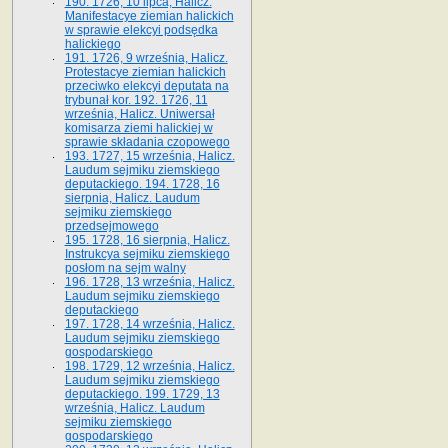
190. 1726, 10 lipca, Halicz.
Manifestacye ziemian halickich
w sprawie elekcyi podsędka
halickiego
191. 1726, 9 września, Halicz.
Protestacye ziemian halickich
przeciwko elekcyi deputata na
trybunał kor. 192. 1726, 11
września, Halicz. Uniwersał
komisarza ziemi halickiej w
sprawie składania czopowego
193. 1727, 15 września, Halicz.
Laudum sejmiku ziemskiego
deputackiego. 194. 1728, 16
sierpnia, Halicz. Laudum
sejmiku ziemskiego
przedsejmowego
195. 1728, 16 sierpnia, Halicz.
Instrukcya sejmiku ziemskiego
posłom na sejm walny
196. 1728, 13 września, Halicz.
Laudum sejmiku ziemskiego
deputackiego
197. 1728, 14 września, Halicz.
Laudum sejmiku ziemskiego
gospodarskiego
198. 1729, 12 września, Halicz.
Laudum sejmiku ziemskiego
deputackiego. 199. 1729, 13
września, Halicz. Laudum
sejmiku ziemskiego
gospodarskiego