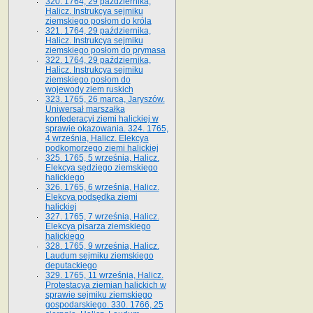
320. 1764, 29 października,
Halicz. Instrukcya sejmiku
ziemskiego posłom do króla
321. 1764, 29 października,
Halicz. Instrukcya sejmiku
ziemskiego posłom do prymasa
322. 1764, 29 października,
Halicz. Instrukcya sejmiku
ziemskiego posłom do
wojewody ziem ruskich
323. 1765, 26 marca, Jaryszów.
Uniwersał marszałka
konfederacyi ziemi halickiej w
sprawie okazowania. 324. 1765,
4 września, Halicz. Elekcya
podkomorzego ziemi halickiej
325. 1765, 5 września, Halicz.
Elekcya sędziego ziemskiego
halickiego
326. 1765, 6 września, Halicz.
Elekcya podsędka ziemi
halickiej
327. 1765, 7 września, Halicz.
Elekcya pisarza ziemskiego
halickiego
328. 1765, 9 września, Halicz.
Laudum sejmiku ziemskiego
deputackiego
329. 1765, 11 września, Halicz.
Protestacya ziemian halickich w
sprawie sejmiku ziemskiego
gospodarskiego. 330. 1766, 25