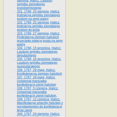
sierpnia, Halicz. Laudum
sejmiku ziemskiego
przedsejmowego
331. 1766, 25 sierpnia, Halicz.
Instrukcya sejmiku ziemskiego
posłom na sejm walny
332. 1766, 25 sierpnia, Halicz.
Instrukcya sejmiku ziemskiego
posłom do króla
333. 1766, 27 sierpnia, Halicz.
Protestacya ziemian halickich
przeciwko elekcyi posła na sejm
walny
334. 1766, 15 września, Halicz.
Laudum sejmiku ziemskiego
deputackiego
335. 1766, 16 września, Halicz.
Laudum sejmiku ziemskiego
gospodarskiego
336. 1767, 29 maja, Halicz.
Konfederacya ziemian halickich
337. 1767, 29 maja, Halicz.
Uniwersał marszałka
konfederacyi ziemi halickiej
338. 1767, 5 czerwca, Halicz.
Uniwersał marszałka
konfederacyi ziemi halickiej.
339. 1767, 12 czerwca, Halicz.
Manifestacya szlachty halickiej z
przystąpieniem do konfederacyi
tejże ziemi
340. 1767, 24 sierpnia, Halicz.