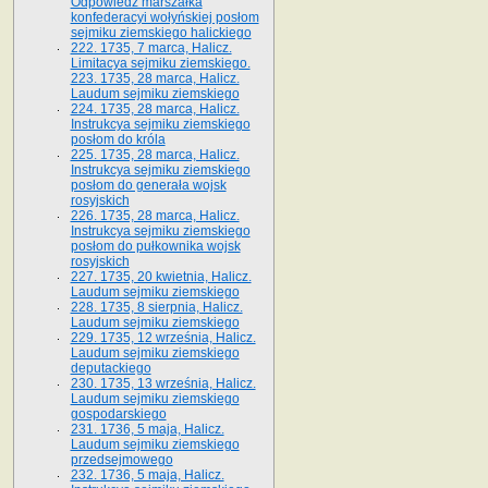
Odpowiedź marszałka
konfederacyi wołyńskiej posłom
sejmiku ziemskiego halickiego
222. 1735, 7 marca, Halicz.
Limitacya sejmiku ziemskiego.
223. 1735, 28 marca, Halicz.
Laudum sejmiku ziemskiego
224. 1735, 28 marca, Halicz.
Instrukcya sejmiku ziemskiego
posłom do króla
225. 1735, 28 marca, Halicz.
Instrukcya sejmiku ziemskiego
posłom do generała wojsk
rosyjskich
226. 1735, 28 marca, Halicz.
Instrukcya sejmiku ziemskiego
posłom do pułkownika wojsk
rosyjskich
227. 1735, 20 kwietnia, Halicz.
Laudum sejmiku ziemskiego
228. 1735, 8 sierpnia, Halicz.
Laudum sejmiku ziemskiego
229. 1735, 12 września, Halicz.
Laudum sejmiku ziemskiego
deputackiego
230. 1735, 13 września, Halicz.
Laudum sejmiku ziemskiego
gospodarskiego
231. 1736, 5 maja, Halicz.
Laudum sejmiku ziemskiego
przedsejmowego
232. 1736, 5 maja, Halicz.