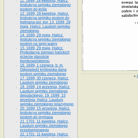
11. 1699, 28 kwietnia, Halicz.
Instrukcya sejmiku ziemskiego
posłom do króla
12. 1699, 28 kwietnia, Halicz.
Instrukcya sejmiku posłom do
hetmana pol. kor. 13. 1699, 29
maja, Halicz. Laudum sejmiku
ziemskiego
14. 1699, 29 maja, Halicz.
Instrukcya sejmiku ziemskiego
posłom na sejm walny
15. 1699, 29 maja, Halicz.
Protestacya ziemian halickich
przeciw staroście
trembowelskiemu
16. 1699, 1 czerwca, b. m.
Odpowiedź królewska dana
posłom sejmiku ziemskiego
«
17. 1699, 30 czerwca, Halicz.
Laudum sejmiku ziemskiego
18. 1699, 14 września, Halicz.
Laudum sejmiku ziemskiego
deputackiego. 19. 1699, 15
września, Halicz. Laudum
sejmiku ziemskiego relacyjnego
20. 1699, 15 września, Halicz.
Instrukcya sejmiku ziemskiego
posłom do prymasa
21. 1701, 11 kwietnia, Halicz.
Laudum sejmiku ziemskiego
przedsejmowego
22. 1701, 11 kwietnia, Halicz.