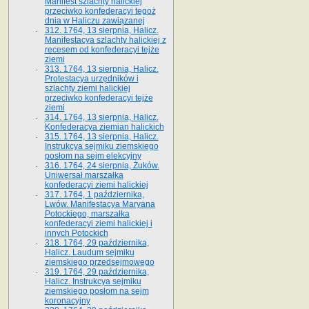
Manifest szlachty halickiej
przeciwko konfederacyi tegoż
dnia w Haliczu zawiązanej
312. 1764, 13 sierpnia, Halicz.
Manifestacya szlachty halickiej z
recesem od konfederacyi tejże
ziemi
313. 1764, 13 sierpnia, Halicz.
Protestacya urzędników i
szlachty ziemi halickiej
przeciwko konfederacyi tejże
ziemi
314. 1764, 13 sierpnia, Halicz.
Konfederacya ziemian halickich
315. 1764, 13 sierpnia, Halicz.
Instrukcya sejmiku ziemskiego
posłom na sejm elekcyjny
316. 1764, 24 sierpnia, Żuków.
Uniwersał marszałka
konfederacyi ziemi halickiej
317. 1764, 1 października,
Lwów. Manifestacya Maryana
Potockiego, marszałka
konfederacyi ziemi halickiej i
innych Potockich
318. 1764, 29 października,
Halicz. Laudum sejmiku
ziemskiego przedsejmowego
319. 1764, 29 października,
Halicz. Instrukcya sejmiku
ziemskiego posłom na sejm
koronacyjny