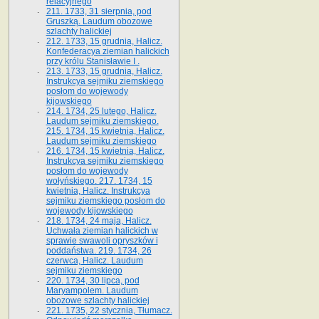
relacyjnego
211. 1733, 31 sierpnia, pod
Gruszką. Laudum obozowe
szlachty halickiej
212. 1733, 15 grudnia, Halicz.
Konfederacya ziemian halickich
przy królu Stanisławie I .
213. 1733, 15 grudnia, Halicz.
Instrukcya sejmiku ziemskiego
posłom do wojewody
kijowskiego
214. 1734, 25 lutego, Halicz.
Laudum sejmiku ziemskiego.
215. 1734, 15 kwietnia, Halicz.
Laudum sejmiku ziemskiego
216. 1734, 15 kwietnia, Halicz.
Instrukcya sejmiku ziemskiego
posłom do wojewody
wołyńskiego. 217. 1734, 15
kwietnia, Halicz. Instrukcya
sejmiku ziemskiego posłom do
wojewody kijowskiego
218. 1734, 24 maja, Halicz.
Uchwała ziemian halickich w
sprawie swawoli opryszków i
poddaństwa. 219. 1734, 26
czerwca, Halicz. Laudum
sejmiku ziemskiego
220. 1734, 30 lipca, pod
Maryampolem. Laudum
obozowe szlachty halickiej
221. 1735, 22 stycznia, Tłumacz.