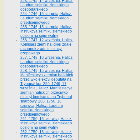
253. 1745, 14 września, Halicz.
Laudum sejmiku ziemskiego
gospodarskiego
254. 1746, 15 sierpnia, Halicz.
Laudum sejmiku ziemskiego
przedsejmowego
255. 1746, 15 sierpnia, Halicz.
Instrukcya sejmiku ziemskiego
posłom na sejm walny
256. 1747, 12 września, Halicz.
Komisarz ziemi halickiej zdaje
rachunek z administracyi
czopowego
257. 1748, 10 września, Halicz.
Laudum sejmiku ziemskiego
gospodarskiego
258. 1749, 15 września, Halicz.
Manifestacya ziemian halickich
przeciwko elekcyi deputata na
Trybunał kor. 259. 1749, 17
września, Halicz. Manifestacya
ziemian halickich przeciwko
elekcyi komisarza na Trybunał
skarbowy. 260. 1750, 16
czerwca, Halicz. Laudum
sejmiku ziemskiego
przedsejmowego
261. 1750, 16 czerwca, Halicz.
Instrukcya sejmiku ziemskiego
posłom na sejm walny
262. 1750, 16 czerwca, Halicz.
Instrukcya sejmiku ziemskiego