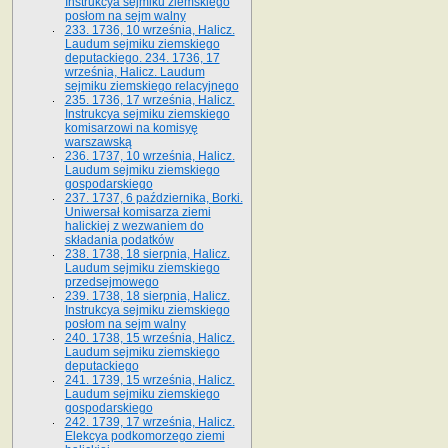
Instrukcya sejmiku ziemskiego
posłom na sejm walny
233. 1736, 10 września, Halicz.
Laudum sejmiku ziemskiego
deputackiego. 234. 1736, 17
września, Halicz. Laudum
sejmiku ziemskiego relacyjnego
235. 1736, 17 września, Halicz.
Instrukcya sejmiku ziemskiego
komisarzowi na komisyę
warszawską
236. 1737, 10 września, Halicz.
Laudum sejmiku ziemskiego
gospodarskiego
237. 1737, 6 października, Borki.
Uniwersał komisarza ziemi
halickiej z wezwaniem do
składania podatków
238. 1738, 18 sierpnia, Halicz.
Laudum sejmiku ziemskiego
przedsejmowego
239. 1738, 18 sierpnia, Halicz.
Instrukcya sejmiku ziemskiego
posłom na sejm walny
240. 1738, 15 września, Halicz.
Laudum sejmiku ziemskiego
deputackiego
241. 1739, 15 września, Halicz.
Laudum sejmiku ziemskiego
gospodarskiego
242. 1739, 17 września, Halicz.
Elekcya podkomorzego ziemi