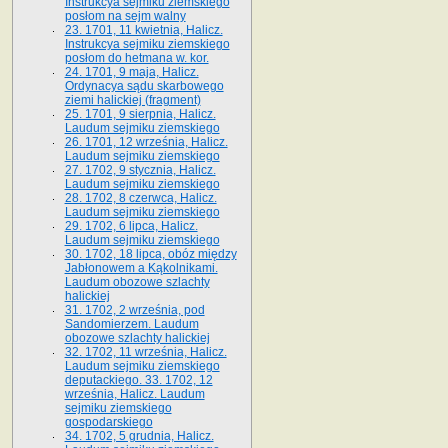
Instrukcya sejmiku ziemskiego
posłom na sejm walny
23. 1701, 11 kwietnia, Halicz.
Instrukcya sejmiku ziemskiego
posłom do hetmana w. kor.
24. 1701, 9 maja, Halicz.
Ordynacya sądu skarbowego
ziemi halickiej (fragment)
25. 1701, 9 sierpnia, Halicz.
Laudum sejmiku ziemskiego
26. 1701, 12 września, Halicz.
Laudum sejmiku ziemskiego
27. 1702, 9 stycznia, Halicz.
Laudum sejmiku ziemskiego
28. 1702, 8 czerwca, Halicz.
Laudum sejmiku ziemskiego
29. 1702, 6 lipca, Halicz.
Laudum sejmiku ziemskiego
30. 1702, 18 lipca, obóz między
Jabłonowem a Kąkolnikami.
Laudum obozowe szlachty
halickiej
31. 1702, 2 września, pod
Sandomierzem. Laudum
obozowe szlachty halickiej
32. 1702, 11 września, Halicz.
Laudum sejmiku ziemskiego
deputackiego. 33. 1702, 12
września, Halicz. Laudum
sejmiku ziemskiego
gospodarskiego
34. 1702, 5 grudnia, Halicz.