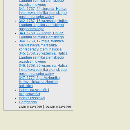
Laudum sejmiku ziemskiego
przedsejmowego
341. 1767, 24 sierpnia, Halicz.
Instrukcya sejmiku ziemskiego
posłom na sejm walny
342. 1767, 15 września, Halicz.
Laudum sejmiku ziemskiego
gospodarskiego
343. 1768, 22 lutego, Halicz.
Laudum sejmiku ziemskiego
344. 1768, 17 maja, Winnica.
Manifestacya marszałka
konfederacyi ziemi halickiej
345. 1768, 26 września, Halicz.
Laudum sejmiku ziemskiego
przedsejmowego
346. 1768, 26 września, Halicz.
Instrukcya sejmiku ziemskiego
posłom na sejm walny
347. 1772, 3 października,
Halicz. Uchwała ziemian
halickich
Indeks nazw osób i
miejscowości
Indeks rzeczowy
Corrigenda
zwiń wszystkie
|
rozwiń wszystkie